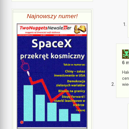
Najnowszy numer!
6 m
Hal
cen
wie