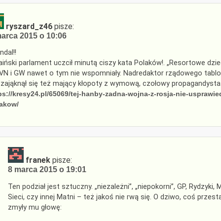
ryszard_z46
pisze:
arca 2015 o 10:06
ndal!!
aiński parlament uczcił minutą ciszy kata Polaków!. „Resortowe dzi
VN i GW nawet o tym nie wspomniały. Nadredaktor rządowego tabloidu
 zająknął się też mający kłopoty z wymową, czołowy propagandysta 
ps://kresy24.pl/65069/tej-hanby-zadna-wojna-z-rosja-nie-usprawied
akow/
franek
pisze:
8 marca 2015 o 19:01
Ten podział jest sztuczny. „niezależni”, „niepokorni”, GP, Rydzyk
Sieci, czy innej Matni – też jakoś nie rwą się. O dziwo, coś przes
zmyły mu głowę: