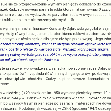
azuje się że przeprowadzenie wymiany pieniędzy odkładano do czas
ązek Radziecki nowego parytetu rubla który miał się równać 0.222 g
ię nam wprawdzie wydawało że parytetem rubla w owych czasach by
unt rubli za dolara – ale możemy się mylić… 😉
c wymianę minister finansów Konstanty Dąbrowski gulgotał w sejmie 
wy złoty, równy teraz jednemu braterskiemu rublowi a zatem też ró
m samym złotówka będzie silniejsza niż była przez wojną. Jego zd
dzonej reformy walutowej, kraj nasz otrzyma pieniądz wysokowartościo
wany, oparty o relację do wartości złota. Pieniądz, który będzie sprzyjał
u się realnej wartości płac i zarobków, rozwojowi oszczędności pienięż
iu polityki stopniowego obniżania cen
.
ste przyczyny wprowadzenia znienacka nowego pieniądza Dąbrows
w „kapitalistów”, „spekulantów” i innych gangsterów, pozbawiaj
m niewątpliwie chodziło. Cudzy kapitał zawsze komunistom 
ercom…
 w niedzielę (!) 29 października 1950 wymiana pieniędzy trwała 10 d
wski w
Polityce
. Państwo miało wszystkich w garści. Złowrogich kap
h bo wszyscy trzymali pieniądze po szafach i materacach nie dow
zeliczenia. Podobnie jak wcześniej w ZSRR (grudzień 1947) oszczę