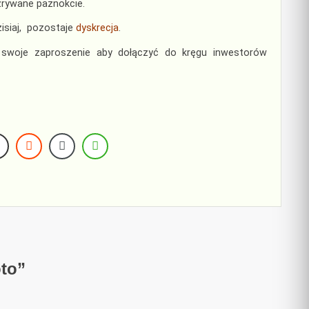
zrywane paznokcie.
zisiaj, pozostaje
dyskrecja
.
je zaproszenie aby dołączyć do kręgu inwestorów
oto
”