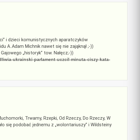
eci” i dzieci komunistycznych aparatczyków
 A..Adam Michnik nawet się nie zająknął ;-))
Gajowego „historyk” tow. Nałęcz;-))
liwia-ukrainski-parlament-uczcil-minuta-ciszy-kata-
i, Muchomorki, Trwamy, Rzepki, Od Rzeczy, Do Rzeczy, W
tało się podobać jednemu z „wolontariuszy” i Wildsteiny