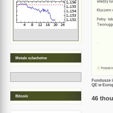
władzy lu
Kluczem d
Pełny te
Twonugget
.
Metale szlachetne
Posted i
Nawiga
Fundusze i
QE w Europ
wpisu
Bitcoin
46 thou