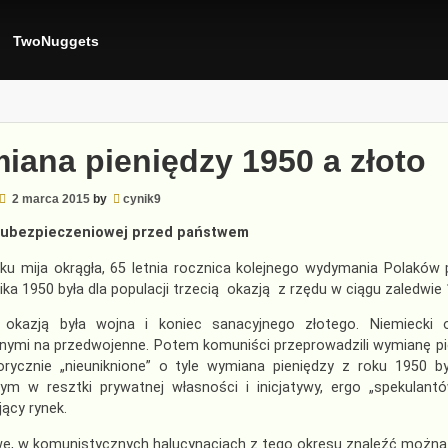
TwoNuggets
iana pieniędzy 1950 a złoto
2 marca 2015
by
cynik9
e ubezpieczeniowej przed państwem
ku mija okrągła, 65 letnia rocznica kolejnego wydymania Polaków
ika 1950 była dla populacji trzecią okazją z rzędu w ciągu zaledwie
 okazją była wojna i koniec sanacyjnego złotego. Niemiecki
nymi na przedwojenne. Potem komuniści przeprowadzili wymianę pie
torycznie „nieuniknione” o tyle wymiana pieniędzy z roku 1950 
ym w resztki prywatnej własności i inicjatywy, ergo „spekulantó
ący rynek.
we, w komunistycznych halucynacjach z tego okresu znaleźć można