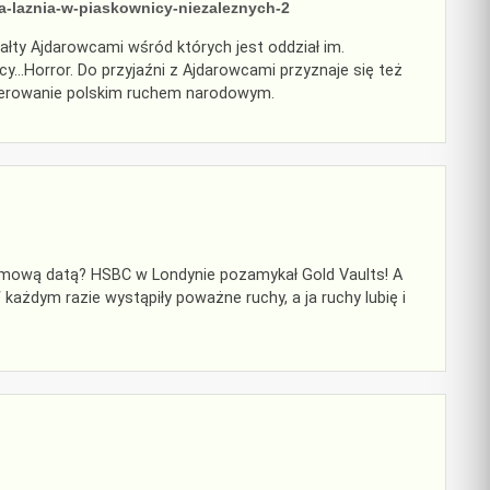
a-laznia-w-piaskownicy-niezaleznych-2
łty Ajdarowcami wśród których jest oddział im.
cy…Horror. Do przyjaźni z Ajdarowcami przyznaje się też
 kierowanie polskim ruchem narodowym.
łomową datą? HSBC w Londynie pozamykał Gold Vaults! A
ażdym razie wystąpiły poważne ruchy, a ja ruchy lubię i