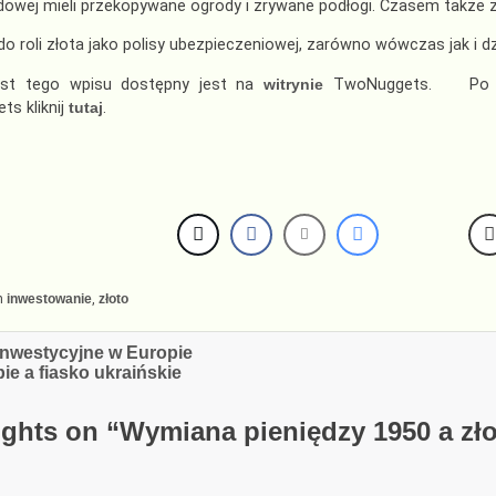
dowej mieli przekopywane ogrody i zrywane podłogi. Czasem także 
o roli złota jako polisy ubezpieczeniowej, zarówno wówczas jak i d
kst tego wpisu dostępny jest na
witrynie
TwoNuggets. Po swo
s kliknij
tutaj
.
n
inwestowanie
,
złoto
cja
nwestycyjne w Europie
ie a fiasko ukraińskie
ghts on “
Wymiana pieniędzy 1950 a zł