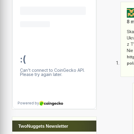
8 m
Ska
Ukr
z T
Nie
htt
pol
TwoNuggets Newsletter