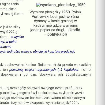
u ogłoszenia
rama złota.
Wymiana pieniędzy 1950. Rolnik
ł raczej funt –
Piotrowski Leon jest właśnie
dymany w kasie gminnej w
Radzyminie gdzie wymienia
jaki to silny
jeden papier na drugi. (źródło
wny 0.222 g
–
)
polityka.pl
aniem
…w
wyniku
wy, w pełni
 stałemu
nych ludności, walce o obniżenie kosztów produkcji,
ki zachował na koniec. Reforma miała przede wszystkim
ąc ich
poważnej części nagrabionych (…) kapitałów
. I o to
doskwierał i do dziś doskwiera ich socjalistycznym
ni. Jej szczegóły opisywał swojego czasu prof. Jerzy
italistów, gangsterów i spekulantów, czyli praktycznie
ierzając reżimowym bankom, załatwiono niekorzystnym
dności trzymane w skarpecie wymieniano jak 100:1,