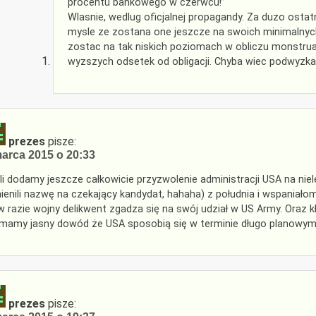
procentu bankowego w czerwcu!”
Wlasnie, wedlug oficjalnej propagandy. Za duzo osta
mysle ze zostana one jeszcze na swoich minimalnyc
zostac na tak niskich poziomach w obliczu monstrual
wyzszych odsetek od obligacji. Chyba wiec podwyzka
prezes
pisze:
arca 2015 o 20:33
li dodamy jeszcze całkowicie przyzwolenie administracji USA na niele
ienili nazwę na czekający kandydat, hahaha) z południa i wspaniał
w razie wojny delikwent zgadza się na swój udział w US Army. Oraz k
mamy jasny dowód że USA sposobią się w terminie długo planowym 
prezes
pisze: