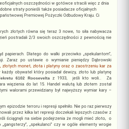
ieoficjalnych oszczędności w gotówce stracili więc z dnia
Podobne straty ponieśli także posiadacze oficjalnych
i państwowej Premiowej Pożyczki Odbudowy Kraju. Ci
rych złotych równa się teraz 3 nowe, to siła nabywacza
dzień postradali 2/3 swoich oszczędności z pewnością nie
 papierach. Dlatego do walki przeciwko „spekulantom”,
sji. Zaraz po ustawie o wymianie pieniędzy Dąbrowski
złotych monet, złota i platyny oraz o zaostrzeniu kar za
y każdy obywatel który posiadał dewizy, złoto lub platynę
dekretu 6102 Roosevelta
z 1933, jeśli kto woli… Za
ra więzienia do lat 15. Handel walutą lub złotem został
tymi walorami przewidziany był najwyższy wymiar kary –
 epizodzie terroru i represji spełniło. Nie po raz pierwszy
owali przez kilka lat represji doczekali lepszych czasów z
śli ściągnęli na siebie podejrzenia że mogli mieć złoto, o
o „gangsterzy”, „spekulanci” czy w ogóle elementy wrogie