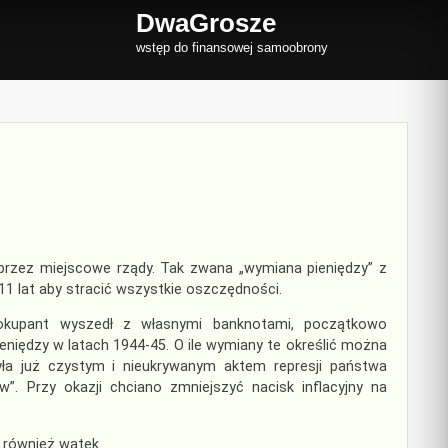
DwaGrosze
wstęp do finansowej samoobrony
 przez miejscowe rządy. Tak zwana „wymiana pieniędzy” z
 11 lat aby stracić wszystkie oszczędności.
 okupant wyszedł z własnymi banknotami, początkowo
niędzy w latach 1944-45. O ile wymiany te określić można
była już czystym i nieukrywanym aktem represji państwa
w”. Przy okazji chciano zmniejszyć nacisk inflacyjny na
 również wątek