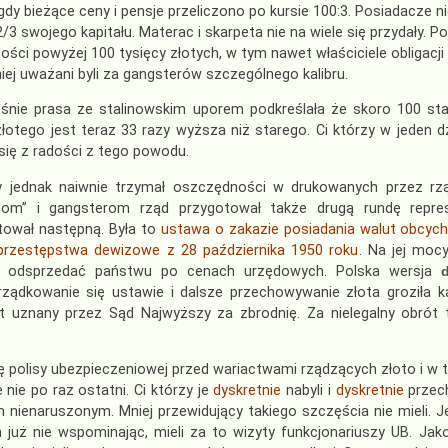
dy bieżące ceny i pensje przeliczono po kursie 100:3. Posiadacze n
2/3 swojego kapitału. Materac i skarpeta nie na wiele się przydały. 
ści powyżej 100 tysięcy złotych, w tym nawet właściciele obligacj
iej uważani byli za gangsterów szczególnego kalibru.
śnie prasa ze stalinowskim uporem podkreślała że skoro 100 sta
otego jest teraz 33 razy wyższa niż starego. Ci którzy w jeden 
 się z radości z tego powodu.
y jednak naiwnie trzymał oszczędności w drukowanych przez rząd
istom” i gangsterom rząd przygotował także drugą rundę repre
ował następną. Była to
ustawa o zakazie posiadania walut obcych, 
 przestępstwa dewizowe z 28 października 1950 roku
. Na jej moc
e odsprzedać państwu po cenach urzędowych. Polska wersja
ządkowanie się ustawie i dalsze przechowywanie złota groziła ka
t uznany przez Sąd Najwyższy za zbrodnię. Za nielegalny obrót 
ę polisy ubezpieczeniowej przed wariactwami rządzących złoto i w tym
 nie po raz ostatni. Ci którzy je
dyskretnie
nabyli i
dyskretnie
przech
 nienaruszonym. Mniej przewidujący takiego szczęścia nie mieli. Je
już nie wspominając, mieli za to wizyty funkcjonariuszy UB. Jak