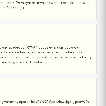
 naturalne. Poza tym na trwalszy wzrost cen złota można
 deflacyjne;-)))
łtowny spadek bo „RYNKI” Spodziewają się podwyżki
cko na huśtawce, bo cały czas ktoś mnie buja, z tą
wiesili i na siłę mnie tam posadzili) zaczynam mieć odruchy
 vomitus, emesis) .Hahaha
ten gwałtowny spadek bo „RYNKI” Spodziewają się podwyżki