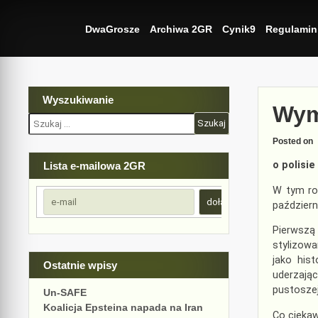
Skip
to
DwaGrosze
Archiwa 2GR
Cynik9
Regulamin
content
Wyszukiwanie
Wym
Szukaj:
Posted on
o polisi
Lista e-mailowa 2GR
W tym ro
październ
Pierwszą
stylizowa
jako his
Ostatnie wpisy
uderzając
pustoszej
Un-SAFE
Koalicja Epsteina napada na Iran
Co cieka