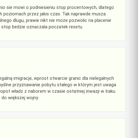
tnio sie mowi o podniesieniu stop procentowych, dlatego
h poziomach przez jakis czas. Tak naprawde musza
nego dlugu, prawie nikt nie moze pozwolic na placenie
 stop bedzie oznaczala poczatek resetu.
galną imigracje, wprost otwarcie granic dla nielegalnych
omyślne przyznawanie pobytu stałego w którym jest uwaga
łopot władz z naborem w czasie ostatniej inwazji w Iraku.
do większej wojny.