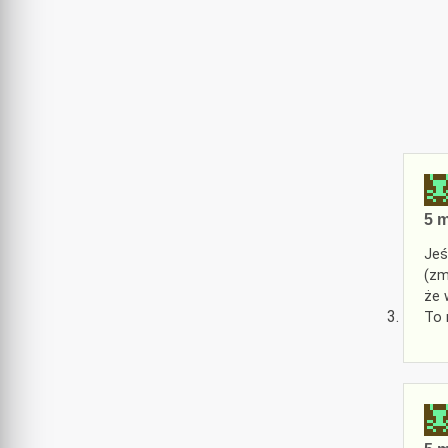
5 m
Jeś
(zm
że 
To 