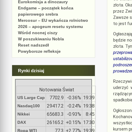
Eurokomisja a dinozaury
złota. Ok
Endgame – początek końca
przez Zwi
papierowego srebra
Zawsze s
Mercosur – EU wykańcza rolnictwo
to jest f
2026 – apogeum resetu systemu
Wśród nocnej ciszy
Ogłaszają
W poszukiwaniu Nobla
będzie no
Reset nadszedł
złota. Ty
Powyborcze refleksje
przeprowa
ustabilizo
podnoszeni
Rynki dzisiaj
prowadzen
Rzeczywi
uderzyć 
Notowania Świat
rządzący
7702.9
-0.36%
19:39
US Large Cap
spadkobi
29417.2
-0.24%
19:38
Nasdaq100
Ogłoszona
65683.3
-0.93%
8:45
Nikkei
Kochano
26165.2
+0.15%
17:30
DAX
wszystkic
kursem pr
77.3
+2.77%
19:39
Ropa WTI