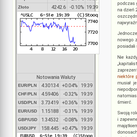
podczas g
4242.6
-0.10%
19:39
Złoto
na dzień 
oszczędno
najwyraźn
Jednocze
nowego zł
posiadali
Nie każd
„kapital
zaprezent
niektóre
Notowania Waluty
musiał j
4.30134
+0.04%
19:39
EUR/PLN
niepodpor
4.59406
-0.32%
19:39
CHF/PLN
natomias
śmierć.
3.73419
+0.36%
19:39
USD/PLN
1.15188
-0.31%
19:39
EUR/USD
Swoją rol
i zapewne
1.34532
-0.08%
19:39
GBP/USD
majątkiem
158.445
+0.47%
19:39
USD/JPY
donosach 