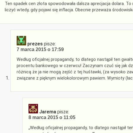
Ten spadek cen złota spowodowała dalsza aprecjacja dolara. To
liczyć wtedy, gdy pojawi się inflacja. Obecnie przeważa środowisko
prezes
pisze:
7 marca 2015 o 17:59
Według oficjalnej propagandy, to dlatego nastąpił ten gwa
procentu bankowego w czerwcu! Zaczynam czuć się jak dzie
różnicą że ja nie mogą zejść z tej huśtawki, (za wysoko za
związane z pięknym wielokolorowym pawiem. Wymioty (łac.
Jarema
pisze:
8 marca 2015 o 11:05
„Według oficjalnej propagandy, to dlatego nastąpił 