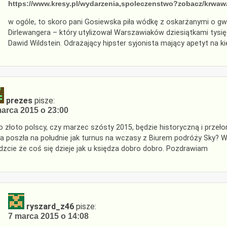
https://www.kresy.pl/wydarzenia,spoleczenstwo?zobacz/krwaw
w ogóle, to skoro pani Gosiewska piła wódkę z oskarżanymi o gwa
Dirlewangera – który utylizował Warszawiaków dziesiątkami tysię
Dawid Wildstein. Odrażający hipster syjonista mający apetyt na
prezes
pisze:
arca 2015 o 23:00
o złoto polscy, czy marzec szósty 2015, będzie historyczną i prze
a poszła na południe jak turnus na wczasy z Biurem podróży Sky? W k
dzcie że coś się dzieje jak u księdza dobro dobro. Pozdrawiam
ryszard_z46
pisze:
7 marca 2015 o 14:08