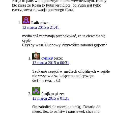
Rosja to panstwo o poteznym filarze wewnetrznym. Kazdy
kto pisze ze Rosja to Putin jest idiota, bo Putin jest tylko
tymczasowa elewacja poteznego filara.
Laik
pisze:
12 marca 2015 o 21:41
media coś zaczynają przebąkiwać, że ta elewacja się
sypie.
Czyżby wasz Duchowy Przywódca zabolieł gripom?
cynik9
pisze:
13 marca 2015 o 00:31
Szukanie czegoś w mediach oficjalnych w ogóle
nie wystawia szukającemu najlepszego
świadectwa… 😉
fanjkm
pisze:
13 marca 2015 o 01:31
On zabolieł ale raczej na um))). Dotarło do
niego, ileż to państw i państewek chce mu