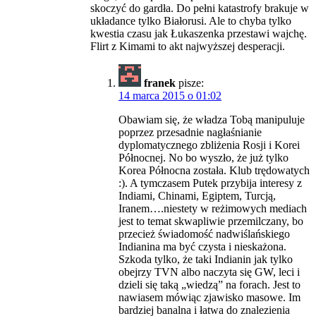
skoczyć do gardła. Do pełni katastrofy brakuje w
układance tylko Białorusi. Ale to chyba tylko
kwestia czasu jak Łukaszenka przestawi wajchę.
Flirt z Kimami to akt najwyższej desperacji.
franek
pisze:
14 marca 2015 o 01:02
Obawiam się, że władza Tobą manipuluje
poprzez przesadnie nagłaśnianie
dyplomatycznego zbliżenia Rosji i Korei
Północnej. No bo wyszło, że już tylko
Korea Północna została. Klub trędowatych
:). A tymczasem Putek przybija interesy z
Indiami, Chinami, Egiptem, Turcją,
Iranem….niestety w reżimowych mediach
jest to temat skwapliwie przemilczany, bo
przecież świadomość nadwiślańskiego
Indianina ma być czysta i nieskażona.
Szkoda tylko, że taki Indianin jak tylko
obejrzy TVN albo naczyta się GW, leci i
dzieli się taką „wiedzą” na forach. Jest to
nawiasem mówiąc zjawisko masowe. Im
bardziej banalna i łatwa do znalezienia