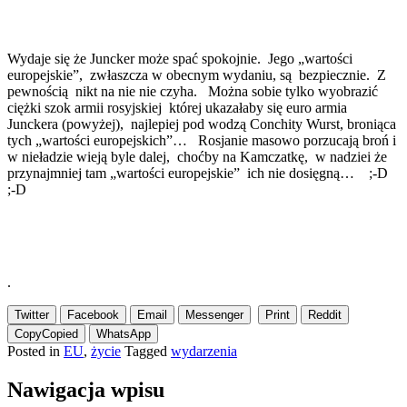
Wydaje się że Juncker może spać spokojnie. Jego „wartości
europejskie”, zwłaszcza w obecnym wydaniu, są bezpiecznie. Z
pewnością nikt na nie nie czyha. Można sobie tylko wyobrazić
ciężki szok armii rosyjskiej której ukazałaby się euro armia
Junckera (powyżej), najlepiej pod wodzą Conchity Wurst, broniąca
tych „wartości europejskich”… Rosjanie masowo porzucają broń i
w nieładzie wieją byle dalej, choćby na Kamczatkę, w nadziei że
przynajmniej tam „wartości europejskie” ich nie dosięgną… ;-D
;-D
.
Twitter
Facebook
Email
Messenger
Print
Reddit
Copy
Copied
WhatsApp
Posted in
EU
,
życie
Tagged
wydarzenia
Nawigacja wpisu