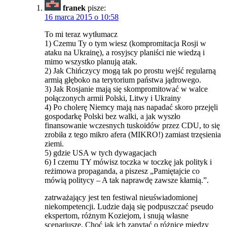
franek
pisze:
16 marca 2015 o 10:58
To mi teraz wytłumacz
1) Czemu Ty o tym wiesz (kompromitacja Rosji w
ataku na Ukrainę), a rosyjscy planiści nie wiedzą i
mimo wszystko planują atak.
2) Jak Chińczycy mogą tak po prostu wejść regularną
armią głęboko na terytorium państwa jądrowego.
3) Jak Rosjanie mają się skompromitować w walce
połączonych armii Polski, Litwy i Ukrainy
4) Po cholerę Niemcy mają nas napadać skoro przejęli
gospodarkę Polski bez walki, a jak wyszło
finansowanie wczesnych tuskoidów przez CDU, to się
zrobiła z tego mikro afera (MIKRO!) zamiast trzęsienia
ziemi.
5) gdzie USA w tych dywagacjach
6) I czemu TY mówisz toczka w toczkę jak polityk i
reżimowa propaganda, a piszesz „Pamiętajcie co
mówią politycy – A tak naprawdę zawsze kłamią.”.
zatrważający jest ten festiwal nieuświadomionej
niekompetencji. Ludzie dają się podpuszczać pseudo
ekspertom, różnym Koziejom, i snują własne
scenariusze. Choć jak ich zapytać o różnice między