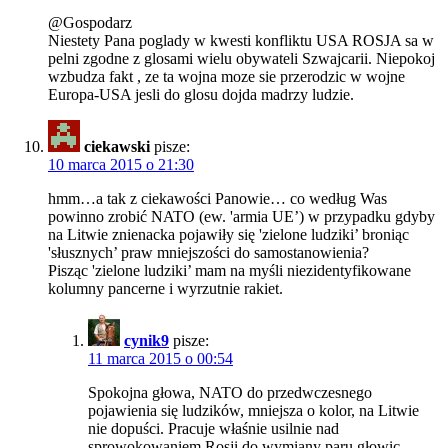
@Gospodarz
Niestety Pana poglady w kwesti konfliktu USA ROSJA sa w
pelni zgodne z glosami wielu obywateli Szwajcarii. Niepokoj
wzbudza fakt , ze ta wojna moze sie przerodzic w wojne
Europa-USA jesli do glosu dojda madrzy ludzie.
ciekawski
pisze:
10 marca 2015 o 21:30
hmm…a tak z ciekawości Panowie… co według Was
powinno zrobić NATO (ew. 'armia UE’) w przypadku gdyby
na Litwie znienacka pojawiły się 'zielone ludziki’ broniąc
'słusznych’ praw mniejszości do samostanowienia?
Pisząc 'zielone ludziki’ mam na myśli niezidentyfikowane
kolumny pancerne i wyrzutnie rakiet.
cynik9
pisze:
11 marca 2015 o 00:54
Spokojna głowa, NATO do przedwczesnego
pojawienia się ludzików, mniejsza o kolor, na Litwie
nie dopuści. Pracuje właśnie usilnie nad
sprowokowaniem Rosji do wymiany paru głowic