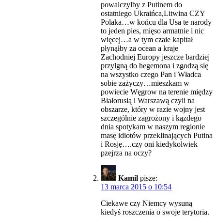
powalczylby z Putinem do
ostatniego Ukraińca,Litwina CZY
Polaka…w końcu dla Usa te narody
to jeden pies, mięso armatnie i nic
więcej…a w tym czaie kapitał
płynąłby za ocean a kraje
Zachodniej Europy jeszcze bardziej
przylgną do hegemona i zgodzą się
na wszystko czego Pan i Władca
sobie zażyczy…mieszkam w
powiecie Węgrow na terenie między
Białorusią i Warszawą czyli na
obszarze, który w razie wojny jest
szczególnie zagrożony i kązdego
dnia spotykam w naszym regionie
masę idiotów przeklinających Putina
i Rosję….czy oni kiedykolwiek
pzejrza na oczy?
Kamil
pisze:
13 marca 2015 o 10:54
Ciekawe czy Niemcy wysuną
kiedyś roszczenia o swoje terytoria.