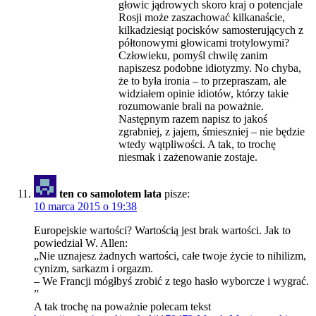
głowic jądrowych skoro kraj o potencjale
Rosji może zaszachować kilkanaście,
kilkadziesiąt pocisków samosterujących z
półtonowymi głowicami trotylowymi?
Człowieku, pomyśl chwilę zanim
napiszesz podobne idiotyzmy. No chyba,
że to była ironia – to przepraszam, ale
widziałem opinie idiotów, którzy takie
rozumowanie brali na poważnie.
Następnym razem napisz to jakoś
zgrabniej, z jajem, śmieszniej – nie będzie
wtedy wątpliwości. A tak, to trochę
niesmak i zażenowanie zostaje.
ten co samolotem lata
pisze:
10 marca 2015 o 19:38
Europejskie wartości? Wartością jest brak wartości. Jak to
powiedział W. Allen:
„Nie uznajesz żadnych wartości, całe twoje życie to nihilizm,
cynizm, sarkazm i orgazm.
– We Francji mógłbyś zrobić z tego hasło wyborcze i wygrać.
”
A tak trochę na poważnie polecam tekst