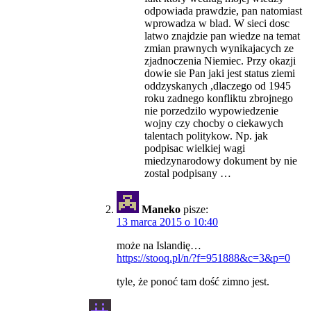
odpowiada prawdzie, pan natomiast
wprowadza w blad. W sieci dosc
latwo znajdzie pan wiedze na temat
zmian prawnych wynikajacych ze
zjadnoczenia Niemiec. Przy okazji
dowie sie Pan jaki jest status ziemi
oddzyskanych ,dlaczego od 1945
roku zadnego konfliktu zbrojnego
nie porzedzilo wypowiedzenie
wojny czy chocby o ciekawych
talentach politykow. Np. jak
podpisac wielkiej wagi
miedzynarodowy dokument by nie
zostal podpisany …
Maneko
pisze:
13 marca 2015 o 10:40
może na Islandię…
https://stooq.pl/n/?f=951888&c=3&p=0
tyle, że ponoć tam dość zimno jest.