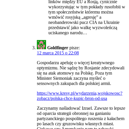
linków między EU a Rosją, cynicznie
wykorzystując w tym pokłady rusofobii w
tym społeczeństwie któremu można
wmówić rosyjską „agresję” a
neobanderowski pucz CIA na Ukrainie
przedstawić jako walkę wyzwoleńczą
uciskanego narodu…
Goldfinger
pisze:
12 marca 2015 o 22:08
Gospodarzu apeluję o więcej kreatywnego
optymizmu. Nie sądzę by Rosjanie zdecydowali
się na atak atomowy na Polskę. Poza tym
Minister Siemoniak zaczyna myśleć o
sensownych zakupach dla polskiej armii.
https://www.kresy.pl/wydarzenia,wojskowosc?
zobacz/polska-chce-kupic-bron-od-usa
Zaczynamy naśladować Izrael. Zawsze to lepsze
od oparcia strategii obronnej na ganianiu
partyzanckiego pospolitego ruszenia z kałachem
po lasach czy gruzowisku własnych miast.
Ciekawe czy Amerykanie nam te zabawki