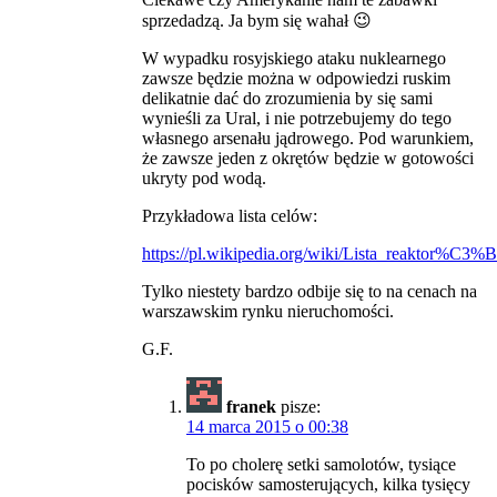
sprzedadzą. Ja bym się wahał 😉
W wypadku rosyjskiego ataku nuklearnego
zawsze będzie można w odpowiedzi ruskim
delikatnie dać do zrozumienia by się sami
wynieśli za Ural, i nie potrzebujemy do tego
własnego arsenału jądrowego. Pod warunkiem,
że zawsze jeden z okrętów będzie w gotowości
ukryty pod wodą.
Przykładowa lista celów:
https://pl.wikipedia.org/wiki/Lista_reaktor%
Tylko niestety bardzo odbije się to na cenach na
warszawskim rynku nieruchomości.
G.F.
franek
pisze:
14 marca 2015 o 00:38
To po cholerę setki samolotów, tysiące
pocisków samosterujących, kilka tysięcy