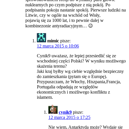
nuklearnych po czym podpisze z nią pokój. Po
podpisaniu pokoju nastanie spokój. Pierwsze ludziki na
Litwie, czy w ogóle na wschód od Wisły,
pojawią się za 1000 lat, i to pewnie dalej w
kombinezonie antyradiacyjnym… 😉
mimic
pisze:
12 marca 2015 o 10:06
Cynik9 uważasz, że lepiej przesiedlić się ze
wschodniej części Polski? W wyniku możliwego
skażenia terenu?
Jaki kraj byłby wg ciebie względnie bezpieczny
do zamieszkania (pytam się o Europę).
Przypuszczam, że Włochy, Hiszpania,Francja,
Portugalia odpadają ze względów
ekonomicznych i możliwego konfliktu z
islamem.
cynik9
pisze:
12 marca 2015 o 17:25
Nie wiem, Antarktyda może? Wydaje się