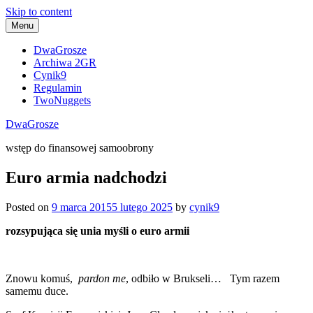
Skip to content
Menu
DwaGrosze
Archiwa 2GR
Cynik9
Regulamin
TwoNuggets
DwaGrosze
wstęp do finansowej samoobrony
Euro armia nadchodzi
Posted on
9 marca 2015
5 lutego 2025
by
cynik9
rozsypująca się unia myśli o euro armii
Znowu komuś,
pardon me
, odbiło w Brukseli… Tym razem
samemu duce.