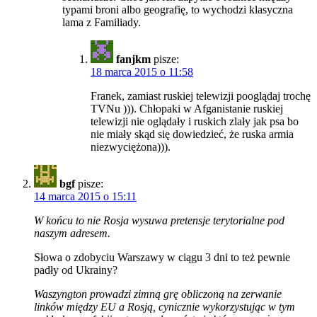
typami broni albo geografię, to wychodzi klasyczna
lama z Familiady.
fanjkm
pisze:
18 marca 2015 o 11:58
Franek, zamiast ruskiej telewizji pooglądaj trochę
TVNu ))). Chłopaki w Afganistanie ruskiej
telewizji nie oglądały i ruskich zlały jak psa bo
nie miały skąd się dowiedzieć, że ruska armia
niezwyciężona))).
bgf
pisze:
14 marca 2015 o 15:11
W końcu to nie Rosja wysuwa pretensje terytorialne pod
naszym adresem.
Słowa o zdobyciu Warszawy w ciągu 3 dni to też pewnie
padły od Ukrainy?
Waszyngton prowadzi zimną grę obliczoną na zerwanie
linków między EU a Rosją, cynicznie wykorzystując w tym