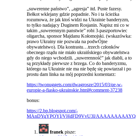
„suwerenne państwo”, „agresja” itd. Puste fazesy.
Bełkot wklejany gdzie popadnie. No i ta ścieżka
rozumowa, że jak ktoś widzi na Ukrainie banderyzm,
to tylko nadający Duginem Rosjanin. Napisz mi co w
takim „suwerennym panstwie” robi 3-paszportowiec
oligarcha, sponsor Majdanu Kołomojski. (wskazówka:
prawo Ukrainy nie pozwala na podwÓjne
obywatelstwo). Dla kontrastu…trzech członków
obecnego rządu nie miało ukraińskiego obywatelstwa
gdy do niego wchodzili. „suwerenność” jak diabli, a to
są przykłady pierwsze z brzega. Co do banderyzmu,
którego na Ukrainie nie ma nie będę się powtarzał i po
prostu dam linka na mój poprzedni komentarz:
https://twonuggets.com/dwagrosze/2015/03/qe-w-
europie-a-fiasko-ukrainskie.html#comment-37238
bonus:
https://2.bp.blogspot.com/-
MAnDYqYPOYI/VHdFD9VvU3I/AAAAAAAAAYQ/P0iXw
franek
pisze: