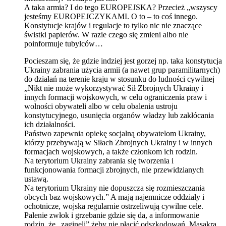
A taka armia? I do tego EUROPEJSKA? Przecież „wszyscy
jesteśmy EUROPEJCZYKAMI. O to – to coś innego.
Konstytucje krajów i regulacje to tylko nic nie znaczące
świstki papierów. W razie czego się zmieni albo nie
poinformuje tubylców…
Pocieszam się, że gdzie indziej jest gorzej np. taka konstytucja
Ukrainy zabrania użycia armii (a nawet grup paramilitarnych)
do działań na terenie kraju w stosunku do ludności cywilnej
„Nikt nie może wykorzystywać Sił Zbrojnych Ukrainy i
innych formacji wojskowych, w celu ograniczenia praw i
wolności obywateli albo w celu obalenia ustroju
konstytucyjnego, usunięcia organów władzy lub zakłócania
ich działalności.
Państwo zapewnia opiekę socjalną obywatelom Ukrainy,
którzy przebywają w Siłach Zbrojnych Ukrainy i w innych
formacjach wojskowych, a także członkom ich rodzin.
Na terytorium Ukrainy zabrania się tworzenia i
funkcjonowania formacji zbrojnych, nie przewidzianych
ustawą.
Na terytorium Ukrainy nie dopuszcza się rozmieszczania
obcych baz wojskowych.” A mają najemnicze oddziały i
ochotnicze, wojska regularnie ostrzeliwują cywilne cele.
Palenie zwłok i grzebanie gdzie się da, a informowanie
rodzin, że „zaginęli” żeby nie płacić odszkodowań. Masakra