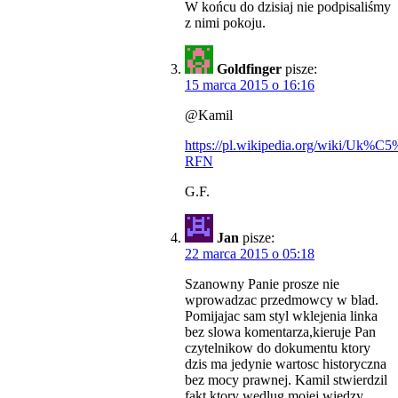
W końcu do dzisiaj nie podpisaliśmy
z nimi pokoju.
Goldfinger
pisze:
15 marca 2015 o 16:16
@Kamil
https://pl.wikipedia.org/wiki/Uk%
RFN
G.F.
Jan
pisze:
22 marca 2015 o 05:18
Szanowny Panie prosze nie
wprowadzac przedmowcy w blad.
Pomijajac sam styl wklejenia linka
bez slowa komentarza,kieruje Pan
czytelnikow do dokumentu ktory
dzis ma jedynie wartosc historyczna
bez mocy prawnej. Kamil stwierdzil
fakt ktory wedlug mojej wiedzy