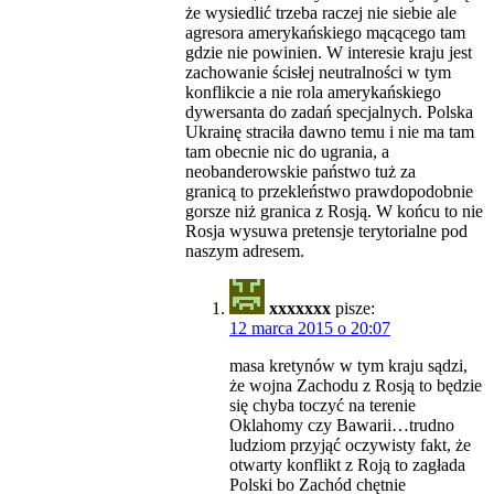
że wysiedlić trzeba raczej nie siebie ale
agresora amerykańskiego mącącego tam
gdzie nie powinien. W interesie kraju jest
zachowanie ścisłej neutralności w tym
konflikcie a nie rola amerykańskiego
dywersanta do zadań specjalnych. Polska
Ukrainę straciła dawno temu i nie ma tam
tam obecnie nic do ugrania, a
neobanderowskie państwo tuż za
granicą to przekleństwo prawdopodobnie
gorsze niż granica z Rosją. W końcu to nie
Rosja wysuwa pretensje terytorialne pod
naszym adresem.
xxxxxxx
pisze:
12 marca 2015 o 20:07
masa kretynów w tym kraju sądzi,
że wojna Zachodu z Rosją to będzie
się chyba toczyć na terenie
Oklahomy czy Bawarii…trudno
ludziom przyjąć oczywisty fakt, że
otwarty konflikt z Roją to zagłada
Polski bo Zachód chętnie