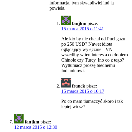
informacja, tym skwapliwiej lud ją
powiela.
fanjkm
pisze:
15 marca 2015 o 11:41
Ale kto by nie chciał od Puci gazu
po 250 USD? Nawet idiota
oglądający wyłącznie TVN
wszedłby w ten interes a co dopiero
Chinole czy Turcy. Ino co z tego?
Wytłumacz proszę biednemu
Indianinowi.
franek
pisze:
15 marca 2015 o 16:17
Po co mam tłumaczyć skoro i tak
lepiej wiesz?
fanjkm
pisze:
12 marca 2015 o 12:30