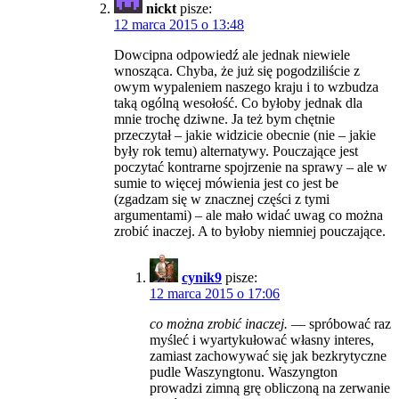
nickt
pisze:
12 marca 2015 o 13:48
Dowcipna odpowiedź ale jednak niewiele
wnosząca. Chyba, że już się pogodziliście z
owym wypaleniem naszego kraju i to wzbudza
taką ogólną wesołość. Co byłoby jednak dla
mnie trochę dziwne. Ja też bym chętnie
przeczytał – jakie widzicie obecnie (nie – jakie
były rok temu) alternatywy. Pouczające jest
poczytać kontrarne spojrzenie na sprawy – ale w
sumie to więcej mówienia jest co jest be
(zgadzam się w znacznej części z tymi
argumentami) – ale mało widać uwag co można
zrobić inaczej. A to byłoby niemniej pouczające.
cynik9
pisze:
12 marca 2015 o 17:06
co można zrobić inaczej.
— spróbować raz
myśleć i wyartykułować własny interes,
zamiast zachowywać się jak bezkrytyczne
pudle Waszyngtonu. Waszyngton
prowadzi zimną grę obliczoną na zerwanie