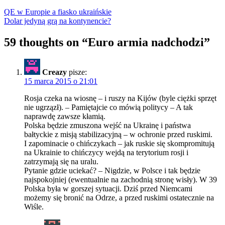
QE w Europie a fiasko ukraińskie
Dolar jedyną grą na kontynencie?
59 thoughts on “
Euro armia nadchodzi
”
Creazy
pisze:
15 marca 2015 o 21:01
Rosja czeka na wiosnę – i ruszy na Kijów (byle ciężki sprzęt
nie ugrzązł). – Pamiętajcie co mówią politycy – A tak
naprawdę zawsze kłamią.
Polska będzie zmuszona wejść na Ukrainę i państwa
bałtyckie z misją stabilizacyjną – w ochronie przed ruskimi.
I zapominacie o chińczykach – jak ruskie się skompromitują
na Ukrainie to chińczycy wejdą na terytorium rosji i
zatrzymają się na uralu.
Pytanie gdzie uciekać? – Nigdzie, w Polsce i tak będzie
najspokojniej (ewentualnie na zachodnią stronę wisły). W 39
Polska była w gorszej sytuacji. Dziś przed Niemcami
możemy się bronić na Odrze, a przed ruskimi ostatecznie na
Wiśle.