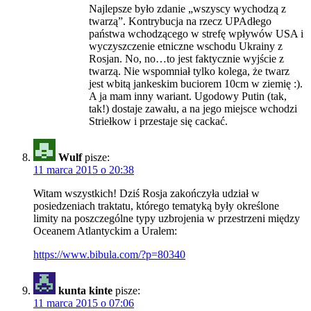
Najlepsze było zdanie „wszyscy wychodzą z
twarzą”. Kontrybucja na rzecz UPAdłego
państwa wchodzącego w strefę wpływów USA i
wyczyszczenie etniczne wschodu Ukrainy z
Rosjan. No, no…to jest faktycznie wyjście z
twarzą. Nie wspomniał tylko kolega, że twarz
jest wbitą jankeskim buciorem 10cm w ziemię :).
A ja mam inny wariant. Ugodowy Putin (tak,
tak!) dostaje zawału, a na jego miejsce wchodzi
Striełkow i przestaje się cackać.
Wulf
pisze:
11 marca 2015 o 20:38
Witam wszystkich! Dziś Rosja zakończyła udział w
posiedzeniach traktatu, którego tematyką były określone
limity na poszczególne typy uzbrojenia w przestrzeni między
Oceanem Atlantyckim a Uralem:
https://www.bibula.com/?p=80340
kunta kinte
pisze:
11 marca 2015 o 07:06