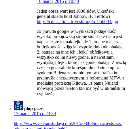
16 marca 2015 o 10:40
Jeden obraz wart jest 1000 słów. Ukrański
generał składa hołd Johnowi F. Tefftowi
https://cdn.static1.rtr-vesti.ru/p/o_956693.jpg
co prawda google w wynikach podaje dość
wysoko prokijowską stronę stop-fake i tam jest
napisane, że jednak fejk, ale 1. trochę mataczą,
bo fejkowości zdjęcia bezpośrednio nie obalają
2. patrząc na inne ich „fejki” obfejkowują
wszystko co im niewygodne, a nawet sami
wymyślają fejki, które następnie obalają. Z resztą
czy ten generał nie koresponduje ładnie np. z
synkiem Bidena zatrudnionym w ukraińskim
przemyśle energetycznym, z reformami MFW, z
medialną protekcją Kijowa…z panią Nuland
mówiącą przez telefon kto ma być w ukraińskim
rządzie?
plop
pisze:
13 marca 2015 o 23:39
https://www.veteranstoday.com/2015/03/08/iraq-arrests-isis-
advisors-us-and-israelis-held/