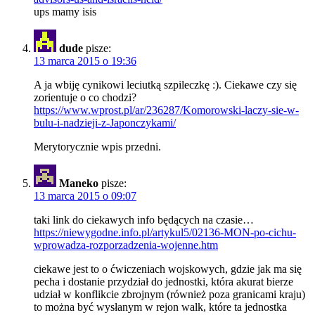
ups mamy isis
dude
pisze:
13 marca 2015 o 19:36
A ja wbiję cynikowi leciutką szpileczkę :). Ciekawe czy się
zorientuje o co chodzi?
https://www.wprost.pl/ar/236287/Komorowski-laczy-sie-w-
bulu-i-nadzieji-z-Japonczykami/
Merytorycznie wpis przedni.
Maneko
pisze:
13 marca 2015 o 09:07
taki link do ciekawych info będących na czasie…
https://niewygodne.info.pl/artykul5/02136-MON-po-cichu-
wprowadza-rozporzadzenia-wojenne.htm
ciekawe jest to o ćwiczeniach wojskowych, gdzie jak ma się
pecha i dostanie przydział do jednostki, która akurat bierze
udział w konflikcie zbrojnym (również poza granicami kraju)
to można być wysłanym w rejon walk, które ta jednostka