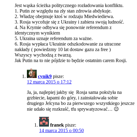
Jest wąska ścieżka politycznego rozładowania konfliktu.
1. Putin ze względu na zły stan zdrowia abdykuje.
2. Władzę obejmuje ktoś w rodzaju Miedwiediewa.
3. Rosja wycofuje się z Ukrainy i zabiera swoją ludność.
4. Na Krymie odbywa się ponownie referendum z
identycznym wynikiem
5. Ukraina uznaje referendum za ważne.
6. Rosja wypłaca Ukrainie odszkodowanie za utracone
nakłady ( powiedzmy 10 lat dostaw gazu za free )
Wszyscy wychodzą z twarzą.
Jak Putin na to nie pójdzie to będzie ostatnim carem Rosji.
cynik9
pisze:
12 marca 2015 o 17:12
Ja, ja, najlepiej jakby się Rosja sama położyła na
grzbiecie, łapami do góry, i zainstalowała sobie
drugiego Jelcyna bo za pierwszego wszystkiego jeszcze
nie udało się rozkraść, tfu sprywatyzować… 😉
franek
pisze:
14 marca 2015 o 00:50