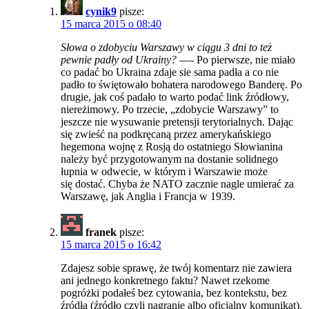
cynik9
pisze:
15 marca 2015 o 08:40
Słowa o zdobyciu Warszawy w ciągu 3 dni to też
pewnie padły od Ukrainy?
—- Po pierwsze, nie miało
co padać bo Ukraina zdaje sie sama padła a co nie
padło to świętowało bohatera narodowego Banderę. Po
drugie, jak coś padało to warto podać link źródłowy,
niereżimowy. Po trzecie, „zdobycie Warszawy” to
jeszcze nie wysuwanie pretensji terytorialnych. Dając
się zwieść na podkręcaną przez amerykańskiego
hegemona wojnę z Rosją do ostatniego Słowianina
należy być przygotowanym na dostanie solidnego
łupnia w odwecie, w którym i Warszawie może
się dostać. Chyba że NATO zacznie nagle umierać za
Warszawę, jak Anglia i Francja w 1939.
franek
pisze:
15 marca 2015 o 16:42
Zdajesz sobie sprawę, że twój komentarz nie zawiera
ani jednego konkretnego faktu? Nawet rzekome
pogróżki podałeś bez cytowania, bez kontekstu, bez
źródła (źródło czyli nagranie albo oficjalny komunikat).