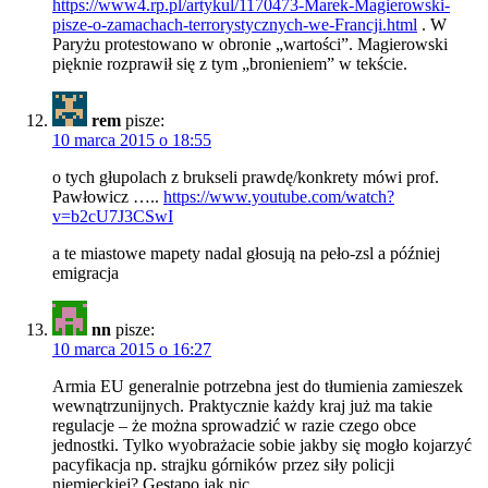
https://www4.rp.pl/artykul/1170473-Marek-Magierowski-
pisze-o-zamachach-terrorystycznych-we-Francji.html
. W
Paryżu protestowano w obronie „wartości”. Magierowski
pięknie rozprawił się z tym „bronieniem” w tekście.
rem
pisze:
10 marca 2015 o 18:55
o tych głupolach z brukseli prawdę/konkrety mówi prof.
Pawłowicz …..
https://www.youtube.com/watch?
v=b2cU7J3CSwI
a te miastowe mapety nadal głosują na peło-zsl a później
emigracja
nn
pisze:
10 marca 2015 o 16:27
Armia EU generalnie potrzebna jest do tłumienia zamieszek
wewnątrzunijnych. Praktycznie każdy kraj już ma takie
regulacje – że można sprowadzić w razie czego obce
jednostki. Tylko wyobrażacie sobie jakby się mogło kojarzyć
pacyfikacja np. strajku górników przez siły policji
niemieckiej? Gestapo jak nic.