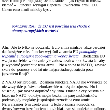
Szef Komisji Europejskiej Jean-Claude – jak ciężko to musisz
kłamać – Juncker wystąpił z apelem utworzenia armii EU.
Celem euro armii miałoby być :
pokazanie Rosji że EU jest poważna jeśli chodzi o
obronę
europejskich wartości
Aha. Ale to tylko na początek. Euro armia miałaby także bardziej
dalekosiężne cele. Juncker wyjaśnił że armia EU
pomogłaby
wypełnić europejskie zobowiązania wobec świata
. Biedaczka EU
wzięła na siebie widocznie tyle zobowiazań wobec świata że aby
je wypełnić potrzebuje teraz armii. No a co na to NATO, zawsze
skore do pomocy a od lat nie mające żadnego zajęcia poza
jątrzeniem Rosji?
Z NATO jest problem. Zdaniem Junckera NATO nie wystarcza bo
nie wszystkie państwa członkowskie należą do sojuszu. No i
słusznie, jak można dopuścić aby taka Finlandia czy Austria nie
łożąc na NATO odłożyć mogła bezkarnie parę zaskórniaków
podczas gdy mogłaby je spokojnie zrzucić na euro armię.
Najwyraźniej tym czego unia, z ledwo zipiącą gospodarką,
dwucyfrowym bezrobociem i pogłębiającym się podziałem północ-