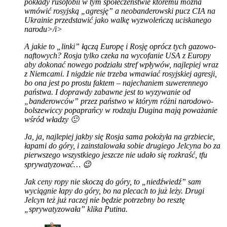
pokłady rusofobii w tym społeczeństwie któremu można
wmówić rosyjską „agresję” a neobanderowski pucz CIA na
Ukrainie przedstawić jako walkę wyzwoleńczą uciskanego
narodu>/i>
A jakie to „linki” łączą Europę i Rosję oprócz tych gazowo-
naftowych? Rosja tylko czeka na wycofanie USA z Europy
aby dokonać nowego podziału stref wpływów, najlepiej wraz
z Niemcami. I nigdzie nie trzeba wmawiać rosyjskiej agresji,
bo ona jest po prostu faktem – najechaniem suwerennego
państwa. I doprawdy zabawne jest to wyzywanie od
„banderowców” przez państwo w którym różni narodowo-
bolszewiccy popaprańcy w rodzaju Dugina mają poważanie
wśród władzy 🙂
Ja, ja, najlepiej jakby się Rosja sama położyła na grzbiecie,
łapami do góry, i zainstalowała sobie drugiego Jelcyna bo za
pierwszego wszystkiego jeszcze nie udało się rozkraść, tfu
sprywatyzować… 😉
Jak ceny ropy nie skoczą do góry, to „niedźwiedź” sam
wyciągnie łapy do góry, bo na plecach to już leży. Drugi
Jelcyn też już raczej nie będzie potrzebny bo resztę
„sprywatyzowała” klika Putina.