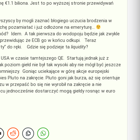
ę €1.1 biliona. Jest to po wyższej stronie przewidywań
 wszyscy by mogli zaznać błogiego uczucia brodzenia w
ochę pozamiatać i już odłożone na emeryturę…
ód? Idem. A tak pierwsza do wodopoju będzie jak zwykle
w przewidując że ECB go w końcu odkupi. Teraz
ty” do ręki. Gdzie się podzieje ta
liquidity
?
i USA w czasie tamtejszego QE. Startują jednak już z
 poziom giełd nie był tak wysoki aby nie mógł być jeszcze
omniejszy. Goniąc uciekające w górę akcje europejski
s Pluto na zakręcie. Pluto goni jak burza, aż się orientuje
u w przepaść bo się nie wyrobił na zakręcie a nie
ejscu jednocześnie dostarczyć mogą giełdy rosnąc w euro