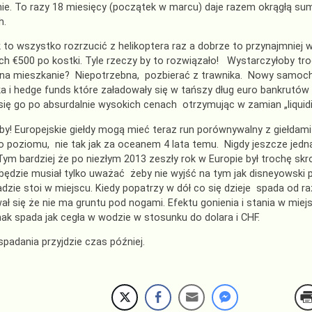
ie. To razy 18 miesięcy (początek w marcu) daje razem okrągłą sum
h.
 to wszystko rozrzucić z helikoptera raz a dobrze to przynajmniej
h €500 po kostki. Tyle rzeczy by to rozwiązało! Wystarczyłoby tr
 na mieszkanie? Niepotrzebna, pozbierać z trawnika. Nowy samoch
a i hedge funds które załadowały się w tańszy dług euro bankrutó
ię go po absurdalnie wysokich cenach otrzymując w zamian „liquidi
 by! Europejskie giełdy mogą mieć teraz run porównywalny z giełdam
 poziomu, nie tak jak za oceanem 4 lata temu. Nigdy jeszcze jednak
ym bardziej że po niezłym 2013 zeszły rok w Europie był trochę skr
będzie musiał tylko uważać żeby nie wyjść na tym jak disneyowski pie
dzie stoi w miejscu. Kiedy popatrzy w dół co się dzieje spada od raz
ał się że nie ma gruntu pod nogami. Efektu gonienia i stania w mi
nak spada jak cegła w wodzie w stosunku do dolara i CHF.
spadania przyjdzie czas później.