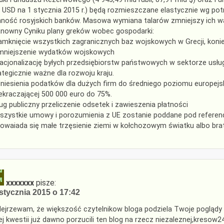
 USD na 1 stycznia 2015 r.) będą rozmieszczane elastycznie wg potrz
nność rosyjskich banków. Masowa wymiana talarów zmniejszy ich 
nowny Cyniku plany greków wobec gospodarki:
amknięcie wszystkich zagranicznych baz wojskowych w Grecji, konie
mniejszenie wydatków wojskowych
nacjonalizację byłych przedsiębiorstw państwowych w sektorze usług
ategicznie ważne dla rozwoju kraju.
niesienia podatków dla dużych firm do średniego poziomu europej
ekraczającej 500 000 euro do 75%.
ług publiczny przeliczenie odsetek i zawieszenia płatności
szystkie umowy i porozumienia z UE zostanie poddane pod refere
owaiada się małe trzęsienie ziemi w kołchozowym światku albo bratn
xxxxxxx
pisze:
stycznia 2015 o 17:42
ejrzewam, że większość czytelnikow bloga podziela Twoje poglądy w
ej kwestii już dawno porzucili ten blog na rzecz niezaleznej,kreso