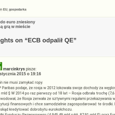
in
EU
,
gospodarka
cja
 do euro zniesiony
ną grą w mieście
ghts on “
ECB odpalił QE
”
marcinkrys
pisze:
stycznia 2015 o 19:16
in nie musi zamykać ropy.
 Paribas podaje, że rosja w 2012 lokowała swoje dochody za węgl
 mld $ W 2014 po raz pierwszy od 18 lat – Rosja odbrała trochę (7
wodował, że Rosja zerwała ze sztywnymi regułami przekazywania
tytucji finansowych i chce samodzielnie zagospodarować te środki. K
skąd kredytować dobrobytu eurokołchozu.
dki Funduszu Rezerwowego (4 945,49 mld rubli, 87,91 mld $) oraz F