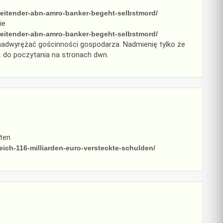
-leitender-abn-amro-banker-begeht-selbstmord/
ie
-leitender-abn-amro-banker-begeht-selbstmord/
ę nadwyrężać gościnności gospodarza. Nadmienię tylko że
 do poczytania na stronach dwn.
 ten
eich-116-milliarden-euro-versteckte-schulden/