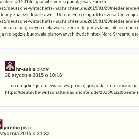
bankier od 2013r. opuścił ziemski padół, jakaś zaraza
ps://deutsche-wirtschafts-nachrichten.de/2015/01/29/niederlande
triacy znaleźli dodatkowe 116 mrd. Euro długu, kto szuka ten znajdz
ps://deutsche-wirtschafts-nachrichten.de/2015/01/29/niederlande
t jeszcze parę innych ciekawych rzeczy do poczytania, ale nie chc
ja nie będzie budowała planowanych dwóch nitek Nord Streamu etc.
hr-aabia
pisze:
30 stycznia 2015 o 10:16
… ten drugi link jest niewłaściwy, proszę gospodarza o zmianę na
https://deutsche-wirtschafts-nachrichten.de/2015/01/29/oesterr
jarema
pisze:
stycznia 2015 o 21:32