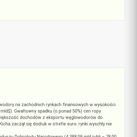
owodory na zachodnich rynkach finansowych w wysokości
,6 mld$). Gwałtowny spadku (o ponad 50%) cen ropy
 większość dochodów z eksportu węglowodorów do
icha zaczął się dodruk w strefie euro. rynki wyschły nie
unduszu Dobrobytu Narodowego (4 388,09 mld rubli – 78,00