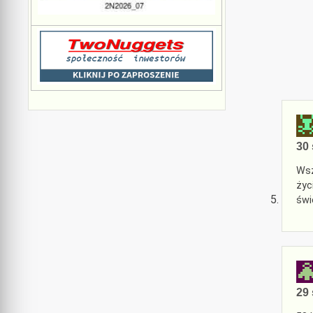
30 
Wsz
życ
świ
29 