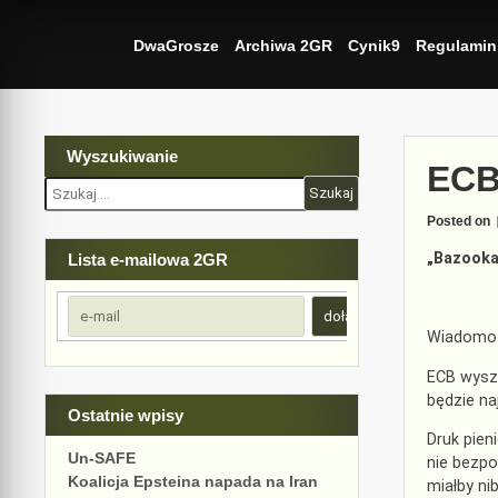
Skip
to
DwaGrosze
Archiwa 2GR
Cynik9
Regulamin
content
Wyszukiwanie
ECB
Szukaj:
Posted on
„Bazooka
Lista e-mailowa 2GR
Wiadomo 
ECB wysze
będzie na
Ostatnie wpisy
Druk pien
Un-SAFE
nie bezpo
Koalicja Epsteina napada na Iran
miałby n