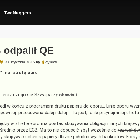
TwoNuggets
 odpalił QE
23 stycznia 2015
by
cynik9
” na strefę euro
teraz czego się Szwajcarzy
obawiali
…
dł w końcu z programem druku papieru do oporu… Linię oporu wyzn
jpewniej przesuwana dalej i dalej. To jest, o ile przynajmniej strefa
iędzy w strefie euro ma postać skupywania obligacji i innych krajo
średnio przez ECB. Ma to nie dopuścić zbyt wcześnie do
rozruchów
iby skupywać
scheiss
papiery dłużne południowych bankrutów. Forsy 