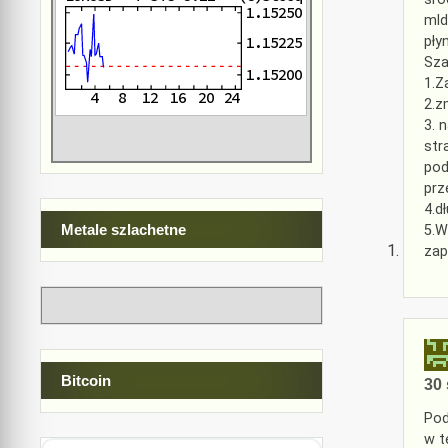
mld
pły
Sza
1.Z
2.z
3. 
str
pod
prz
4.d
Metale szlachetne
5.W
zap
Bitcoin
30 
Pod
w t