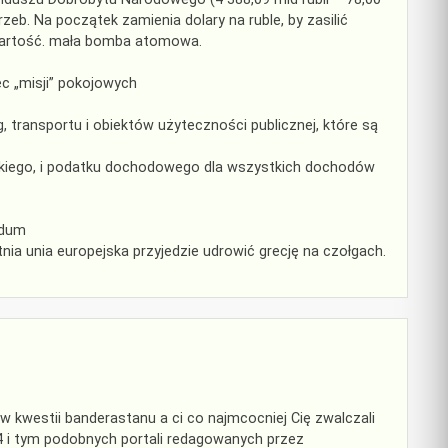
eb. Na początek zamienia dolary na ruble, by zasilić
wartość. mała bomba atomowa.
c „misji” pokojowych
, transportu i obiektów użyteczności publicznej, które są
skiego, i podatku dochodowego dla wszystkich dochodów
ndum
ia unia europejska przyjedzie udrowić grecję na czołgach.
 kwestii banderastanu a ci co najmcocniej Cię zwalczali
w24 i tym podobnych portali redagowanych przez