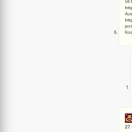
58 
htt
Aus
htt
jes
Ros
27 