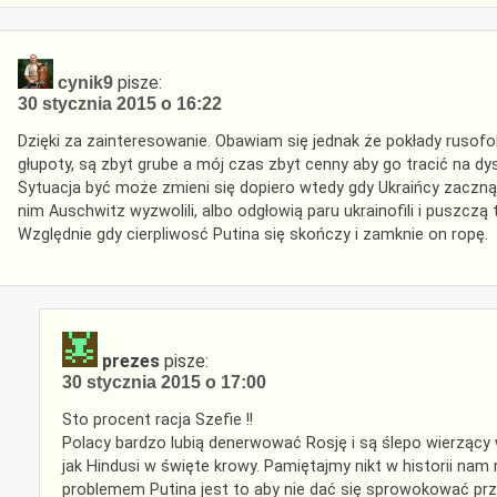
pisze:
cynik9
30 stycznia 2015 o 16:22
Dzięki za zainteresowanie. Obawiam się jednak że pokłady rusof
głupoty, są zbyt grube a mój czas zbyt cenny aby go tracić na dy
Sytuacja być może zmieni się dopiero wtedy gdy Ukraińcy zaczną
nim Auschwitz wyzwolili, albo odgłowią paru ukrainofili i puszczą
Względnie gdy cierpliwosć Putina się skończy i zamknie on ropę.
prezes
pisze:
30 stycznia 2015 o 17:00
Sto procent racja Szefie !!
Polacy bardzo lubią denerwować Rosję i są ślepo wierzący 
jak Hindusi w święte krowy. Pamiętajmy nikt w historii nam n
problemem Putina jest to aby nie dać się sprowokować prz