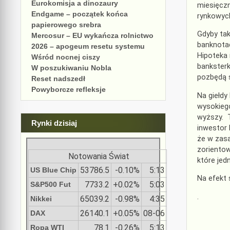
Eurokomisja a dinozaury
miesięczn
Endgame – początek końca
rynkowyc
papierowego srebra
Gdyby tak
Mercosur – EU wykańcza rolnictwo
banknotac
2026 – apogeum resetu systemu
Hipoteka
Wśród nocnej ciszy
banksterk
W poszukiwaniu Nobla
pozbędą s
Reset nadszedł
Powyborcze refleksje
Na giełdy
wysokiego
wyższy. T
Rynki dzisiaj
inwestor 
że w zasa
zorientow
Notowania Świat
które jed
53786.5
-0.10%
5:13
US Blue Chip
Na efekt 
7733.2
+0.02%
5:03
S&P500 Fut
.
65039.2
-0.98%
4:35
Nikkei
26140.1
+0.05%
08-06
DAX
78.1
-0.26%
5:13
Ropa WTI