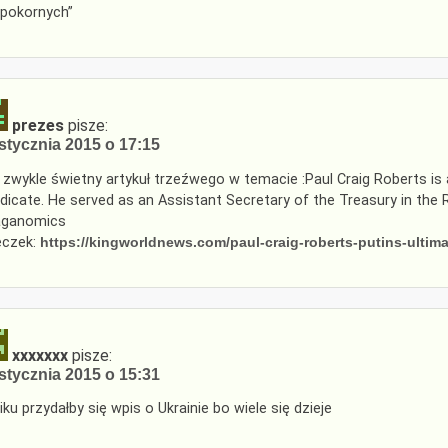
epokornych”
prezes
pisze:
stycznia 2015 o 17:15
 zwykle świetny artykuł trzeźwego w temacie :Paul Craig Roberts i
dicate. He served as an Assistant Secretary of the Treasury in the
aganomics
eczek:
https://kingworldnews.com/paul-craig-roberts-putins-ultim
xxxxxxx
pisze:
stycznia 2015 o 15:31
iku przydałby się wpis o Ukrainie bo wiele się dzieje