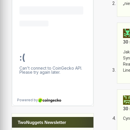
„ni
30 
Jak
Syn
Re
Lin
30 
Cyn
TwoNuggets Newsletter