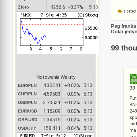
4256.6
+0.37%
5:13
Złoto
Posted 
Nawiga
Peg franka
Dolar jedy
wpisu
99 thou
Notowania Waluty
4.30341
+0.02%
5:13
EUR/PLN
30 
4.59583
-0.00%
5:13
CHF/PLN
Put
3.73531
+0.02%
5:13
USD/PLN
BNP
1.15209
0.00%
5:13
EUR/USD
248
spo
1.34515
-0.02%
5:13
GBP/USD
ins
158.411
-0.04%
5:13
USD/JPY
ma 
śro