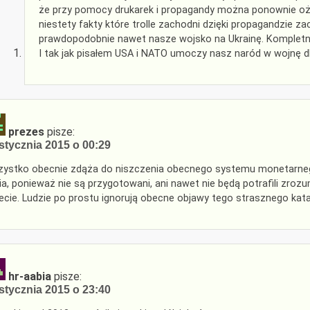
że przy pomocy drukarek i propagandy można ponownie oż
niestety fakty które trolle zachodni dzięki propagandzie 
prawdopodobnie nawet nasze wojsko na Ukrainę. Kompletn
I tak jak pisałem USA i NATO umoczy nasz naród w wojnę dl
prezes
pisze:
stycznia 2015 o 00:29
ystko obecnie zdąża do niszczenia obecnego systemu monetarnego. 
ia, ponieważ nie są przygotowani, ani nawet nie będą potrafili zroz
ecie. Ludzie po prostu ignorują obecne objawy tego strasznego kata
hr-aabia
pisze:
stycznia 2015 o 23:40