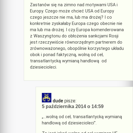
Zastanów się na zimno nad motywami USA i
Europy. Czego może chcieć USA od Europy
czego jeszcze nie ma, lub ma drożej? I co
konkretnie zyskałaby Europa czego obecnie nie
ma lub ma drożej. I czy Europa komenderowana
z Waszyngtonu do obłożenia sankcjami Rosji
jest rzeczywiście równorzędnym partnerem do
zrównoważonego, obopólnie korzystego układu
obok i ponad faktyczną, wolną od ceł,
transatlantycką wymianą handlową od
dziesiecioleci.
dude
pisze:
5 października 2014 o 14:59
„…wolną od ceł, transatlantycką wymianą
handlową od dziesiecioleci”.