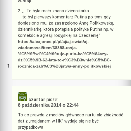
w-rosji
2. „…To była mało znana dziennikarka
— to był pierwszy komentarz Putina po tym, gdy
doniesiono mu, że zastrzelono Annę Politkowską,
dziennikarkę, która potępiała politykę Putina np. w
kontekście agresji rosyjskiej na Czeczenię.”
https://alexjones.pl/pl/aj/aj-swiat/aj-
wiadomosci/item/38358-rosja-
%C5%9Bwi%C4%99tuje-putin-ko%C5%84czy-
dzi%C5%9B-62-lata-to-r%C3%B3wnie%C5%BC-
rocznica-zab%C3%B3jstwa-anny-politkowskiej
czartor
pisze:
6 października 2014 o 22:44
To co prawda z mediów głównego nurtu ale zbieżność
dat z „majdanem w HK” wydaje się nie być
przypadkowa