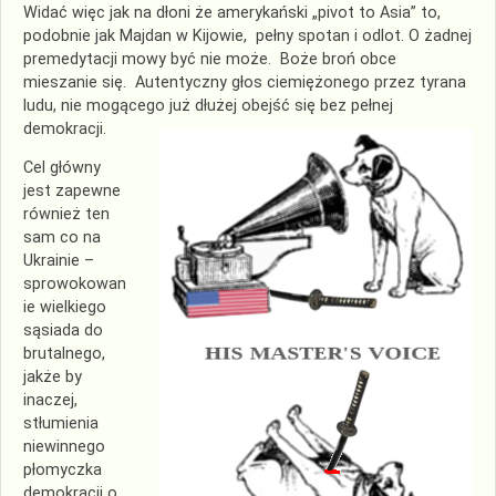
Widać więc jak na dłoni że amerykański „pivot to Asia” to,
podobnie jak Majdan w Kijowie, pełny spotan i odlot. O żadnej
premedytacji mowy być nie może. Boże broń obce
mieszanie się. Autentyczny głos ciemiężonego przez tyrana
ludu, nie mogącego już dłużej obejść się bez pełnej
demokracji.
Cel główny
jest zapewne
również ten
sam co na
Ukrainie –
sprowokowan
ie wielkiego
sąsiada do
brutalnego,
jakże by
inaczej,
stłumienia
niewinnego
płomyczka
demokracji o