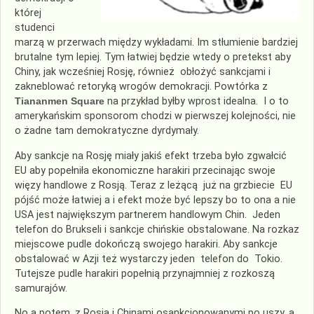
której
studenci
marzą w przerwach między wykładami. Im stłumienie bardziej
brutalne tym lepiej. Tym łatwiej będzie wtedy o pretekst aby
Chiny, jak wcześniej Rosję, również obłożyć sankcjami i
zakneblować retoryką wrogów demokracji. Powtórka z
Tiananmen Square
na przykład byłby wprost idealna. I o to
amerykańskim sponsorom chodzi w pierwszej kolejności, nie
o żadne tam demokratyczne dyrdymały.
Aby sankcje na Rosję miały jakiś efekt trzeba było zgwałcić
EU aby popełniła ekonomiczne harakiri przecinając swoje
więzy handlowe z Rosją. Teraz z leżącą już na grzbiecie EU
pójść może łatwiej a i efekt może być lepszy bo to ona a nie
USA jest największym partnerem handlowym Chin. Jeden
telefon do Brukseli i sankcje chińskie obstalowane. Na rozkaz
miejscowe pudle dokończą swojego harakiri. Aby sankcje
obstalować w Azji też wystarczy jeden telefon do Tokio.
Tutejsze pudle harakiri popełnią przynajmniej z rozkoszą
samurajów.
No a potem, z Rosją i Chinami osankcjonowanymi po uszy, a