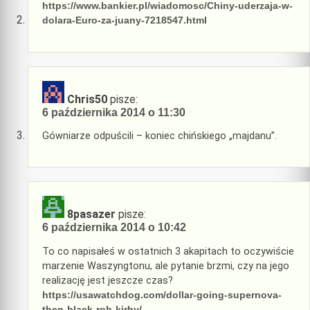
https://www.bankier.pl/wiadomosc/Chiny-uderzaja-w-
dolara-Euro-za-juany-7218547.html
Chris50
pisze:
6 października 2014 o 11:30
Gówniarze odpuścili – koniec chińskiego „majdanu”.
8pasazer
pisze:
6 października 2014 o 10:42
To co napisałeś w ostatnich 3 akapitach to oczywiście
marzenie Waszyngtonu, ale pytanie brzmi, czy na jego
realizację jest jeszcze czas?
https://usawatchdog.com/dollar-going-supernova-
then-black-rob-kirby/