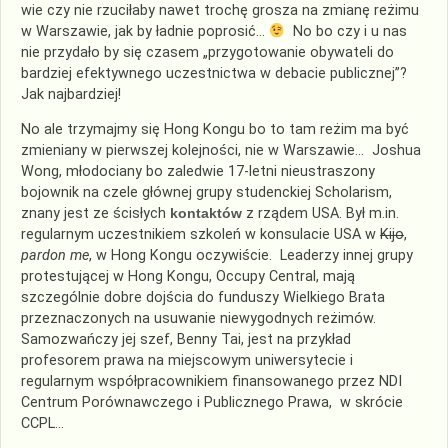
wie czy nie rzuciłaby nawet trochę grosza na zmianę reżimu
w Warszawie, jak by ładnie poprosić…
No bo czy i u nas
nie przydało by się czasem „przygotowanie obywateli do
bardziej efektywnego uczestnictwa w debacie publicznej”?
Jak najbardziej!
No ale trzymajmy się Hong Kongu bo to tam reżim ma być
zmieniany w pierwszej kolejności, nie w Warszawie… Joshua
Wong, młodociany bo zaledwie 17-letni nieustraszony
bojownik na czele głównej grupy studenckiej Scholarism,
znany jest ze ścisłych
kontaktów
z rządem USA. Był m.in.
regularnym uczestnikiem szkoleń w konsulacie USA w
Kijo
,
pardon me
, w Hong Kongu oczywiście. Leaderzy innej grupy
protestującej w Hong Kongu, Occupy Central, mają
szczególnie dobre dojścia do funduszy Wielkiego Brata
przeznaczonych na usuwanie niewygodnych reżimów.
Samozwańczy jej szef, Benny Tai, jest na przykład
profesorem prawa na miejscowym uniwersytecie i
regularnym współpracownikiem finansowanego przez NDI
Centrum Porównawczego i Publicznego Prawa, w skrócie
CCPL…