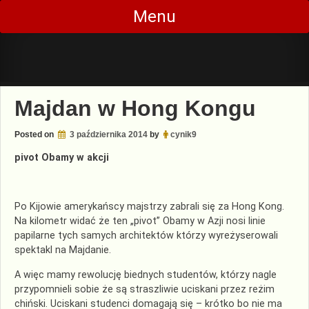
Skip
Menu
to
content
Majdan w Hong Kongu
Posted on
3 października 2014
by
cynik9
pivot Obamy w akcji
Po Kijowie amerykańscy majstrzy zabrali się za Hong Kong.
Na kilometr widać że ten „pivot” Obamy w Azji nosi linie
papilarne tych samych architektów którzy wyreżyserowali
spektakl na Majdanie.
A więc mamy rewolucję biednych studentów, którzy nagle
przypomnieli sobie że są straszliwie uciskani przez reżim
chiński. Uciskani studenci domagają się – krótko bo nie ma