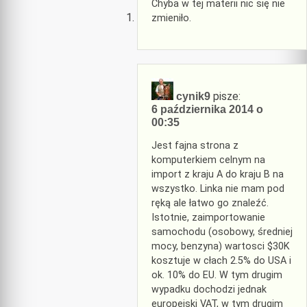
Chyba w tej materii nic się nie
zmieniło.
pisze:
cynik9
6 października 2014 o
00:35
Jest fajna strona z
komputerkiem celnym na
import z kraju A do kraju B na
wszystko. Linka nie mam pod
ręką ale łatwo go znaleźć.
Istotnie, zaimportowanie
samochodu (osobowy, średniej
mocy, benzyna) wartosci $30K
kosztuje w cłach 2.5% do USA i
ok. 10% do EU. W tym drugim
wypadku dochodzi jednak
europejski VAT, w tym drugim