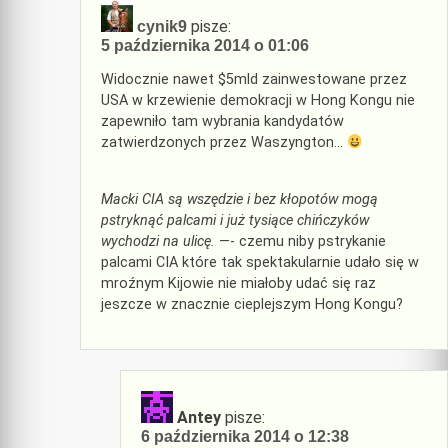
pisze:
cynik9
5 października 2014 o 01:06
Widocznie nawet $5mld zainwestowane przez
USA w krzewienie demokracji w Hong Kongu nie
zapewniło tam wybrania kandydatów
zatwierdzonych przez Waszyngton…
Macki CIA są wszędzie i bez kłopotów mogą
pstryknąć palcami i już tysiące chińczyków
wychodzi na ulicę.
—- czemu niby pstrykanie
palcami CIA które tak spektakularnie udało się w
mroźnym Kijowie nie miałoby udać się raz
jeszcze w znacznie cieplejszym Hong Kongu?
Antey
pisze:
6 października 2014 o 12:38