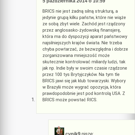
5 października 2014 o 10:59
BRICS nie jest żadną silną strukturą, a
jedynie grupą kilku państw, które nie wiąże
ze sobą zbyt wiele. Zachód jest rządzony
przez anglosasko-żydowską finansjerę,
która ma do dyspozycji aparat państwowy
najsilniejszych krajów świata. Nie trzeba
chyba powtarzać, że bezwzględna i dobrze
zorganizowana mniejszość może
skutecznie kontrolować miliardy ludzi, tak
jak np. Indie były w swoim czasie rządzone
przez 100 tys Brytyjczyków. Na tym tle
BRICS jawi się jak klub towarzyski. Wybory
w Brazylii może wygrać opozycja, która
prawdopodobnie jest pod kontrolą USA. Z
BRICS może powstać RICS.
pisze:
cynik9