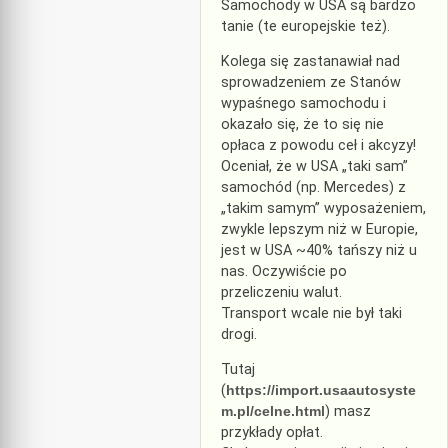
Samochody w USA są bardzo
tanie (te europejskie też).
Kolega się zastanawiał nad
sprowadzeniem ze Stanów
wypaśnego samochodu i
okazało się, że to się nie
opłaca z powodu ceł i akcyzy!
Oceniał, że w USA „taki sam”
samochód (np. Mercedes) z
„takim samym” wyposażeniem,
zwykle lepszym niż w Europie,
jest w USA ~40% tańszy niż u
nas. Oczywiście po
przeliczeniu walut.
Transport wcale nie był taki
drogi.
Tutaj
(
https://import.usaautosyste
m.pl/celne.html
) masz
przykłady opłat.