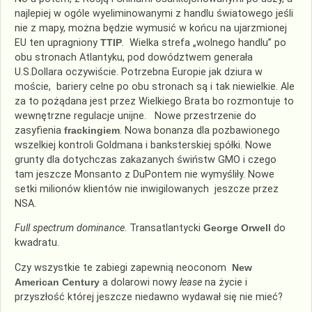
najlepiej w ogóle wyeliminowanymi z handlu światowego jeśli
nie z mapy, można będzie wymusić w końcu na ujarzmionej
EU ten upragniony
TTIP
. Wielka strefa „wolnego handlu” po
obu stronach Atlantyku, pod dowództwem generała
U.S.Dollara oczywiście. Potrzebna Europie jak dziura w
moście, bariery celne po obu stronach są i tak niewielkie. Ale
za to pożądana jest przez Wielkiego Brata bo rozmontuje to
wewnętrzne regulacje unijne. Nowe przestrzenie do
zasyfienia
frackingiem
. Nowa bonanza dla pozbawionego
wszelkiej kontroli Goldmana i banksterskiej spółki. Nowe
grunty dla dotychczas zakazanych świństw GMO i czego
tam jeszcze Monsanto z DuPontem nie wymyśliły. Nowe
setki milionów klientów nie inwigilowanych jeszcze przez
NSA.
Full spectrum dominance
. Transatlantycki
George Orwell
do
kwadratu.
Czy wszystkie te zabiegi zapewnią neoconom
New
American Century
a dolarowi nowy
lease
na życie i
przyszłość której jeszcze niedawno wydawał się nie mieć?