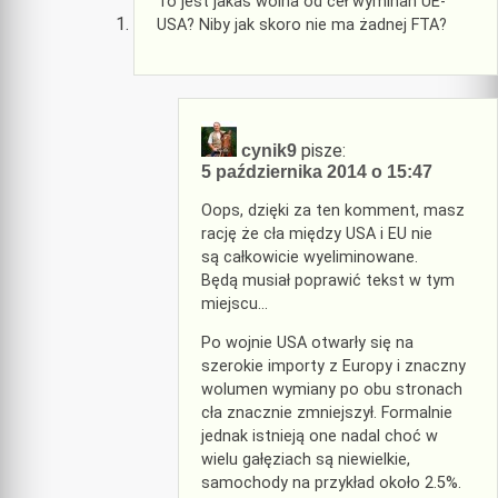
To jest jakaś wolna od ceł wyminan UE-
USA? Niby jak skoro nie ma żadnej FTA?
pisze:
cynik9
5 października 2014 o 15:47
Oops, dzięki za ten komment, masz
rację że cła między USA i EU nie
są całkowicie wyeliminowane.
Będą musiał poprawić tekst w tym
miejscu…
Po wojnie USA otwarły się na
szerokie importy z Europy i znaczny
wolumen wymiany po obu stronach
cła znacznie zmniejszył. Formalnie
jednak istnieją one nadal choć w
wielu gałęziach są niewielkie,
samochody na przykład około 2.5%.