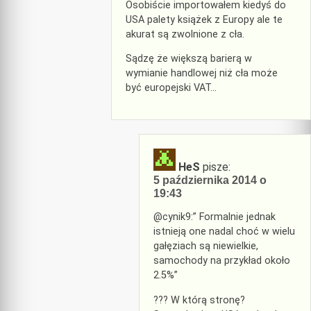
Osobiście importowałem kiedyś do
USA palety książek z Europy ale te
akurat są zwolnione z cła.
Sądzę że większą barierą w
wymianie handlowej niż cła może
być europejski VAT…
HeS
pisze:
5 października 2014 o
19:43
@cynik9:” Formalnie jednak
istnieją one nadal choć w wielu
gałęziach są niewielkie,
samochody na przykład około
2.5%”
??? W którą stronę?