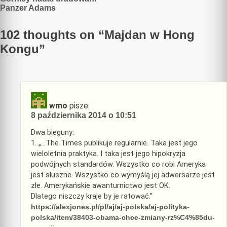
Nawigacja
Panzer Adams
wpisu
102 thoughts on “
Majdan w Hong
Kongu
”
wmo
pisze:
8 października 2014 o 10:51
Dwa bieguny:
1. „…The Times publikuje regularnie. Taka jest jego
wieloletnia praktyka. I taka jest jego hipokryzja
podwójnych standardów. Wszystko co robi Ameryka
jest słuszne. Wszystko co wymyślą jej adwersarze jest
złe. Amerykańskie awanturnictwo jest OK.
Dlatego niszczy kraje by je ratować.”
https://alexjones.pl/pl/aj/aj-polska/aj-polityka-
polska/item/38403-obama-chce-zmiany-rz%C4%85du-