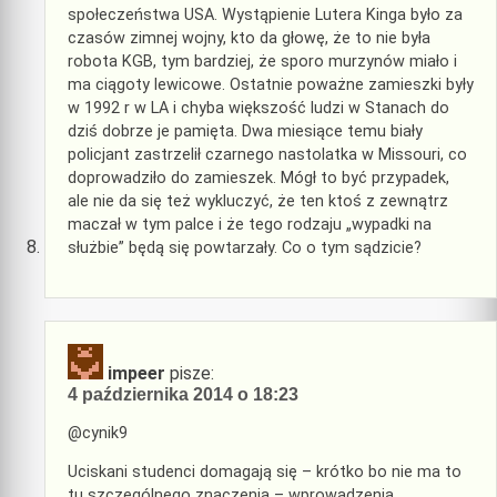
społeczeństwa USA. Wystąpienie Lutera Kinga było za
czasów zimnej wojny, kto da głowę, że to nie była
robota KGB, tym bardziej, że sporo murzynów miało i
ma ciągoty lewicowe. Ostatnie poważne zamieszki były
w 1992 r w LA i chyba większość ludzi w Stanach do
dziś dobrze je pamięta. Dwa miesiące temu biały
policjant zastrzelił czarnego nastolatka w Missouri, co
doprowadziło do zamieszek. Mógł to być przypadek,
ale nie da się też wykluczyć, że ten ktoś z zewnątrz
maczał w tym palce i że tego rodzaju „wypadki na
służbie” będą się powtarzały. Co o tym sądzicie?
impeer
pisze:
4 października 2014 o 18:23
@cynik9
Uciskani studenci domagają się – krótko bo nie ma to
tu szczególnego znaczenia – wprowadzenia