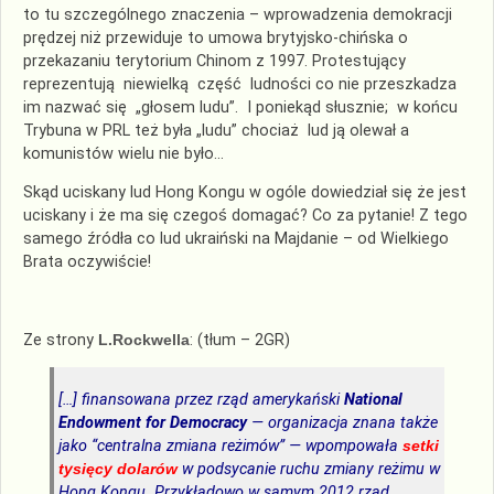
to tu szczególnego znaczenia – wprowadzenia demokracji
prędzej niż przewiduje to umowa brytyjsko-chińska o
przekazaniu terytorium Chinom z 1997. Protestujący
reprezentują niewielką część ludności co nie przeszkadza
im nazwać się „głosem ludu”. I poniekąd słusznie; w końcu
Trybuna w PRL też była „ludu” chociaż lud ją olewał a
komunistów wielu nie było…
Skąd uciskany lud Hong Kongu w ogóle dowiedział się że jest
uciskany i że ma się czegoś domagać? Co za pytanie! Z tego
samego źródła co lud ukraiński na Majdanie – od Wielkiego
Brata oczywiście!
Ze strony
L.Rockwella
: (tłum – 2GR)
[…] finansowana przez rząd amerykański
National
Endowment for Democracy
— organizacja znana także
jako “centralna zmiana reżimów” — wpompowała
setki
tysięcy dolarów
w podsycanie ruchu zmiany reżimu w
Hong Kongu. Przykładowo w samym 2012 rząd