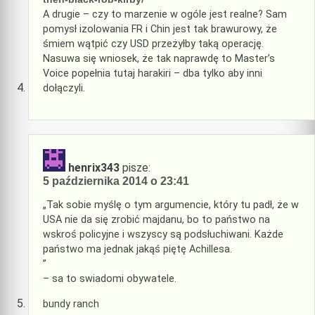
A drugie – czy to marzenie w ogóle jest realne? Sam
pomysł izolowania FR i Chin jest tak brawurowy, że
śmiem wątpić czy USD przeżyłby taką operację.
Nasuwa się wniosek, że tak naprawdę to Master’s
Voice popełnia tutaj harakiri – dba tylko aby inni
dołączyli.
henrix343
pisze:
5 października 2014 o 23:41
„Tak sobie myślę o tym argumencie, który tu padł, że w
USA nie da się zrobić majdanu, bo to państwo na
wskroś policyjne i wszyscy są podsłuchiwani. Każde
państwo ma jednak jakąś piętę Achillesa.
”
– sa to swiadomi obywatele.
bundy ranch