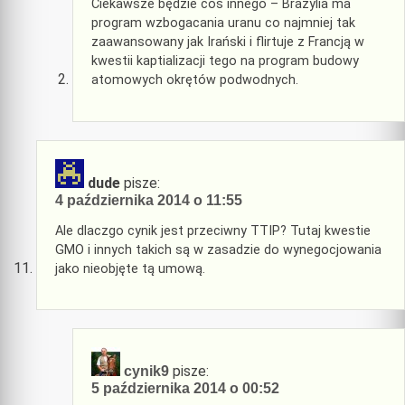
Ciekawsze będzie coś innego – Brazylia ma
program wzbogacania uranu co najmniej tak
zaawansowany jak Irański i flirtuje z Francją w
kwestii kaptializacji tego na program budowy
atomowych okrętów podwodnych.
dude
pisze:
4 października 2014 o 11:55
Ale dlaczgo cynik jest przeciwny TTIP? Tutaj kwestie
GMO i innych takich są w zasadzie do wynegocjowania
jako nieobjęte tą umową.
pisze:
cynik9
5 października 2014 o 00:52