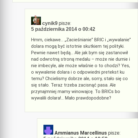
pisze:
cynik9
5 października 2014 o 00:42
Hmm, ciekawe… „Zacieśnianie” BRIC i „wywalanie”
dolara mogą być istotnie skutkiem tej polityki.
Pewnie nawet będą… Ale jak bym się zastanowił
nad odwrotną stroną medalu – może nie durnie i
nie imbecyle, ale może właśnie o to chodzi? Yes,
o wywalenie dolara i o odpowiedni pretekst ku
temu? Chcielismy dobrze ale, sorry, stało się co
się stało. Teraz trzeba zacisnąć pasa. Ale
przynajmniej mamy winowajcę. To BRICs bo
wywalili dolara!… Mało prawdopodobne?
Ammianus Marcellinus
pisze: