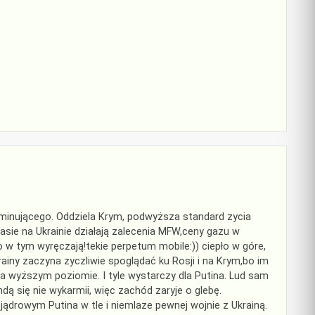
 dominującego. Oddziela Krym, podwyższa standard zycia
sie na Ukrainie działają zalecenia MFW,ceny gazu w
 w tym wyręczają!tekie perpetum mobile:)) ciepło w góre,
iny zaczyna zyczliwie spoglądać ku Rosji i na Krym,bo im
 na wyższym poziomie. I tyle wystarczy dla Putina. Lud sam
ndą się nie wykarmii, więc zachód zaryje o glebę.
jądrowym Putina w tle i niemlaze pewnej wojnie z Ukrainą.