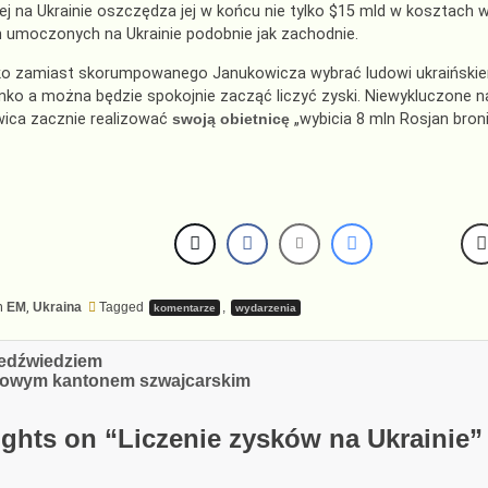
 na Ukrainie oszczędza jej w końcu nie tylko $15 mld w kosztach 
h umoczonych na Ukrainie podobnie jak zachodnie.
lko zamiast skorumpowanego Janukowicza wybrać ludowi ukraińskie
o a można będzie spokojnie zacząć liczyć zyski. Niewykluczone n
wica zacznie realizować
swoją obietnicę
„wybicia 8 mln Rosjan bro
n
EM
,
Ukraina
Tagged
,
komentarze
wydarzenia
cja
iedźwiedziem
 nowym kantonem szwajcarskim
ghts on “
Liczenie zysków na Ukrainie
”