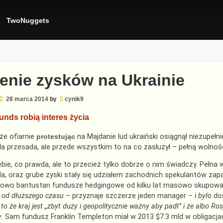
TwoNuggets
zenie zysków na Ukrainie
28 marca 2014
by
cynik9
funds robią interes życia
 że ofiarnie
protestując
na Majdanie lud ukraiński osiągnął niezupełn
 przesada, ale przede wszystkim to na co zasłużył – pełną wolność
iebie, co prawda, ale to przecież tylko dobrze o nim świadczy. Pełn
da, oraz grube zyski stały się udziałem zachodnich spekulantów za
sowo bantustan fundusze hedgingowe od kilku lat masowo skupowały 
od dłuższego czasu
– przyznaje szczerze jeden manager –
i było d
to że kraj jest „zbyt duży i geopolitycznie ważny aby padł” i że albo Ro
.
Sam fundusz Franklin Templeton miał w 2013 $7.3 mld w obligacjac