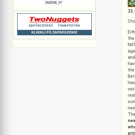
31 
Oto
Eit
the
NAT
aga
and
hav
the
Bet
has
vis
rea
som
nee
The
nex
who
pri