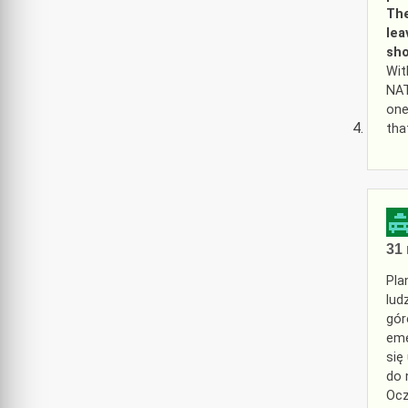
The
lea
sho
Wit
NAT
one
tha
31 
Pla
lud
gór
eme
się
do 
Ocz