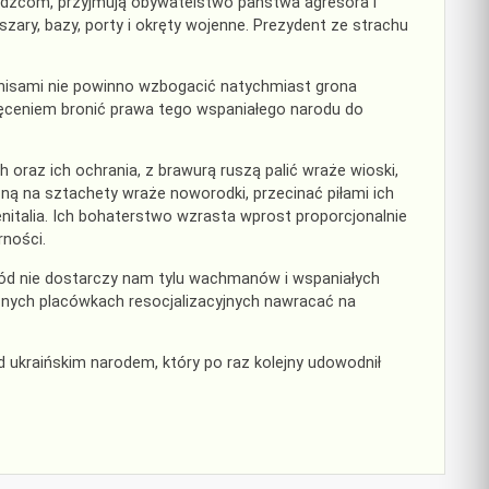
ajeźdźcom, przyjmują obywatelstwo państwa agresora i
szary, bazy, porty i okręty wojenne. Prezydent ze strachu
nisami nie powinno wzbogacić natychmiast grona
ceniem bronić prawa tego wspaniałego narodu do
ich oraz ich ochrania, z brawurą ruszą palić wraże wioski,
zną na sztachety wraże noworodki, przecinać piłami ich
enitalia. Ich bohaterstwo wzrasta wprost proporcjonalnie
rności.
aród nie dostarczy nam tylu wachmanów i wspaniałych
nych placówkach resocjalizacyjnych nawracać na
ed ukraińskim narodem, który po raz kolejny udowodnił