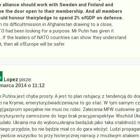
 alliance should work with Sweden and Finland and
ve the door open to their membership. And all members
uld honour theirpledge to spend 2% ofGDP on defence.
h its difficultmission in Afghanistan drawing to a close,
O had been looking for a purpose. Mr Putin has given it
. If the leaders of NATO countries can show they understand
t, then all ofEurope will be safer.
Lopez
pisze:
marca 2014 o 11:12
n Putina jest chyba prosty. A jest to plan ratujacy, z tendencją do
zi na Krymie, emerytury,świadczenia,na to go stać. W tym samym cza
ę(gazprom specjalnie nie musi nic robic. Zalecenia MFW cudownie go
rytury,renty zamrożone do tego brak pracy,perspektyw. Wschód Ukra
 udało. Ukraina ma do wyboru,skrajna bieda,lub jako taka stabilność
niego przyjdzie, bo nie będzie miał co do gara włożyć. Ludzi propaga
ywiście wszystko to przy histerycznej narracji z mozliwym atakiem 