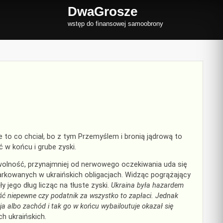
DwaGrosze
wstęp do finansowej samoobrony
ie to co chciał, bo z tym Przemyślem i bronią jądrową to
 w końcu i grube zyski.
a wolność, przynajmniej od nerwowego oczekiwania uda się
parkowanych w ukraińskich obligacjach. Widząc pogrążający
jego dług licząc na tłuste zyski.
Ukraina była hazardem
ość niepewne czy podatnik za wszystko to zapłaci. Jednak
sja albo zachód i tak go w końcu wybailoutuje okazał się
h ukraińskich.