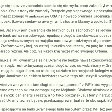
uje się teraz że zachodnia spekuła się nie myliła, choć zakład był w
nie. Obie strony nie zawiodły. Perspektywy niepewnego z początku 
namaszczonego w
ambasadzie USA
na nowego premiera Jaceniuka. 
 poskutkowały niedawno awaryjnym bailoutem Ukrainy wysokości $1
er, Jaceniuk jest gwarancją dla bratnich dusz zachodnich że jedyna 
ie bankructwa narodowego, repudiacja długów Janukowicza, puszcz
zacja uwłaszczonych na majątku narodowym rodzimych oligarchów i
. Zreformowany kraj, po ostrej i nieuniknionej recesji, za parę lat s
arego reżimu. Ale cóż, nie każdy kraj może mieć swojego Orbana.
niuka z IMF gwarantuje że na Ukrainie nie będzie nawet częścioweg
em bądź restrukturyzacją części długów, coś co widzieliśmy w Grec
 majątku oligarchom, co stało się udziałem ich rosyjskich kolegów 
ąc Janukowicza całkiem bezinteresownie tego nie uczynili, wyciąga
ięc za wszystko, stare długi plus nową „pomoc” z IMF która wygląda j
jasne czy tego akurat domagał się na Majdanie. Głodowe ukraińskie e
e zwyżki cen energii i reszty, a to tylko początek „austerity” narz
ać Ukrainy też nie będzie, przekazując ewentualnie te obowiązki EU
 spadającym na barki ukraińskiego ludu bailoutem przez IMF też pew