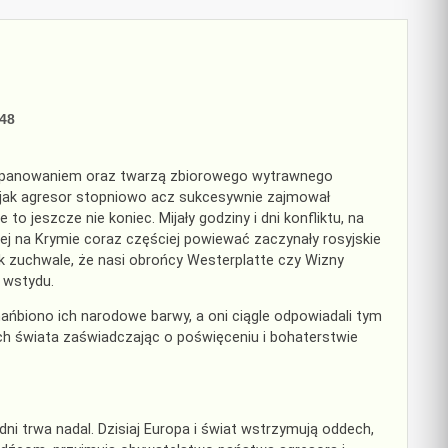
048
m opanowaniem oraz twarzą zbiorowego wytrawnego
 jak agresor stopniowo acz sukcesywnie zajmował
o jeszcze nie koniec. Mijały godziny i dni konfliktu, na
ej na Krymie coraz częściej powiewać zaczynały rosyjskie
k zuchwale, że nasi obrońcy Westerplatte czy Wizny
 wstydu.
ńbiono ich narodowe barwy, a oni ciągle odpowiadali tym
ch świata zaświadczając o poświęceniu i bohaterstwie
i trwa nadal. Dzisiaj Europa i świat wstrzymują oddech,