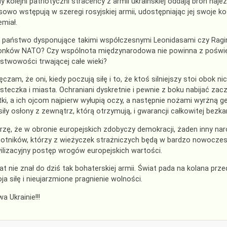
dy kolejni patriotyczni straceńcy z armii ukraińskiej oddają broń n
owo wstępują w szeregi rosyjskiej armii, udostępniając jej swoje ko
emiał.
 państwo dysponujące takimi współczesnymi Leonidasami czy Ragi
onków NATO? Czy wspólnota międzynarodowa nie powinna z poświę
stwowości trwającej całe wieki?
ęczam, że oni, kiedy poczują siłę i to, że ktoś silniejszy stoi obok n
steczka i miasta. Ochraniani dyskretnie i pewnie z boku nabijać zac
ki, a ich ojcom najpierw wyłupią oczy, a następnie nożami wyrżną g
siły osłony z zewnątrz, którą otrzymują, i gwarancji całkowitej bezka
rzę, że w obronie europejskich zdobyczy demokracji, żaden inny n
otników, którzy z wieżyczek strażniczych będą w bardzo nowoczes
ilizacyjny postęp wrogów europejskich wartości.
at nie znał do dziś tak bohaterskiej armii. Świat pada na kolana prz
ja siłę i nieujarzmione pragnienie wolności.
wa Ukrainie!!!