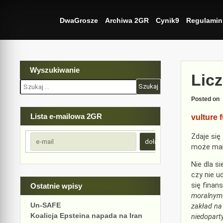
Skip
to
DwaGrosze
Archiwa 2GR
Cynik9
Regulamin
content
Wyszukiwanie
Lic
Szukaj:
Posted on
Lista e-mailowa 2GR
vulture 
Zdaje się
może mała
Nie dla s
czy nie u
się finan
Ostatnie wpisy
moralnym 
Un-SAFE
zakład na 
Koalicja Epsteina napada na Iran
niedoparty