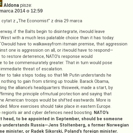
Aldona
pisze:
marca 2014 o 12:59
 cytat z „The Economist” z dnia 29 marca
herway, if the Balts begin to disintegrate, itwould leave
 West with a much less palatable choice than it has today:
Owould have to walkawayfrom itsmain premise, that aggression
inst one is aggression on all, or itwould have to respond—
 to restore deterrence, NATO’s response would
e to be commensurately greater. That in turn would pose
 immediate threat of escalation.
ter to take steps today, so that Mr Putin understands he
 nothing to gain from stirring up trouble. Barack Obama,
iting the alliance’s headquarters thisweek, made a start, by
ffirming the principle ofmutual protection and saying that
e American troops would be shifted eastwards. More is
ded. More exercises should take place in eastern Europe.
 region’s air and cyber defences need boosting.
NATO’s
t head, to be appointed in September, should be someone
 understands Russia—Jens Stoltenberg, a former Norwegian
me minister, or Radek Sikorski, Poland’s foreign minister.