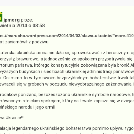
jpmorg
pisze:
wietnia 2014 o 08:58
ps://marucha.wordpress.com/2014/04/03/slawa-ukrainie/#more-41
at zaniemówił z podziwu.
aterska ukraińska armia nie dała się sprowokować i z heroiczny
erzysty, brawurowo, a jednocześnie ze spokojem przypatrywała się
ytorium państwa, którego konstytucyjnie zobowiązana była bronić.Ale t
wyższych budynkach i siedzibach ukraińskiej administracji państwow
gi. Oni mimo to w tym swoim bezprzykładnym bohaterstwie trwali ta
ewracali się w grobach w poczuciu niewyobrażalnego zażenowania i
 rodaków poniżano, bezczeszczono ukraińskie symbole narodowe, ha
zrównanym stoickim spokojem, który na trwale zapisze się w dzieja
aińskiego narodu i jego armii.
wa Ukrainie!!!
alacja legendarnego ukraińskiego bohaterstwa pomimo upływu tygodn