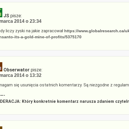
JS
pisze:
marca 2014 o 23:34
dy liczy zyski na jakie zapracował
https://www.globalresearch.ca/uk
santo-its-a-gold-mine-of-profits/5375170
Obserwator
pisze:
marca 2014 o 13:32
agam się usunięcia ostatnich komentarzy. Są niezgodne z regula
—-
ERACJA: Który konkretnie komentarz narusza zdaniem czytelni