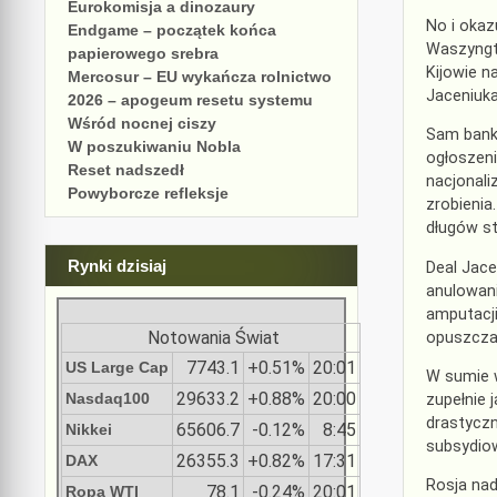
Eurokomisja a dinozaury
No i okaz
Endgame – początek końca
Waszyngto
papierowego srebra
Kijowie 
Mercosur – EU wykańcza rolnictwo
Jaceniuka
2026 – apogeum resetu systemu
Wśród nocnej ciszy
Sam banki
W poszukiwaniu Nobla
ogłoszen
Reset nadszedł
nacjonali
Powyborcze refleksje
zrobienia
długów st
Rynki dzisiaj
Deal Jace
anulowani
amputacji
Notowania Świat
opuszczaj
7743.1
+0.51%
20:01
US Large Cap
W sumie w
29633.2
+0.88%
20:00
Nasdaq100
zupełnie 
drastyczn
65606.7
-0.12%
8:45
Nikkei
subsydiow
26355.3
+0.82%
17:31
DAX
Rosja nad
78.1
-0.24%
20:01
Ropa WTI