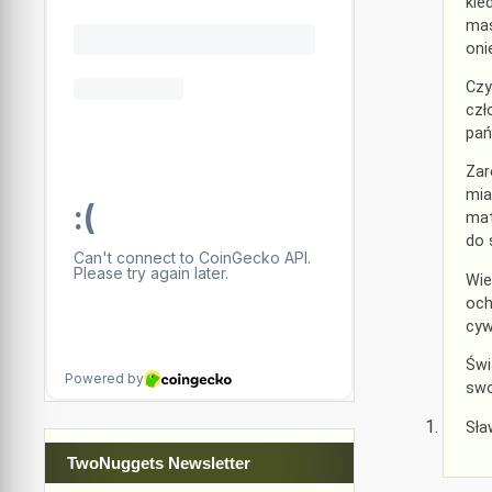
kie
mas
oni
Czy
czł
pań
Zar
mia
mat
do 
Wie
och
cyw
Świ
swo
Sła
TwoNuggets Newsletter