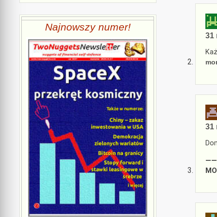
Najnowszy numer!
31 
Każ
mon
31 
Dom
——
MOD