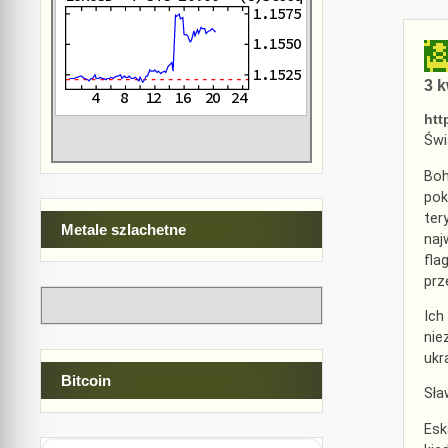
3 k
htt
Świ
Boh
pok
ter
Metale szlachetne
naj
fla
prz
Ich
nie
ukr
Bitcoin
Sła
Esk