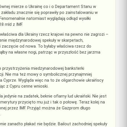
 równej mierze o Ukrainę co i o Departament Stanu w
zakładu znacznie się poprawiły po zainstalowaniu w
Fenomenalnie natomiast wyglądają odkąd wysiłki
8 mld z IMF.
właściwa dla Ukrainy rzecz krajowi na pewno nie zagrozi –
enie międzynarodowej spekuły w skarpetach,
 zaczęcie od nowa. To byłaby właściwa rzecz do
tanąłby na własne nogi, patrząc w przyszłość bez jarzma
o przystrzyżenia miedzynarodowej banksterki
ji. Nie ma też mowy o symbolicznej przynajmniej
na Cyprze. Wygląda więc na to że oligarchowie ukraińscy
jąc z Cypru cenne wnioski.
edynie na zadatek, beknie ofiarny lud ukraiński. Nie jest
merytury przycięto mu już i tak o połowę. Teraz kolej na
uconej przez IMF. Przyjąć można że Gazprom długo
.
nie zanadto płakać nie będzie. Bailout zachodniej spekuły