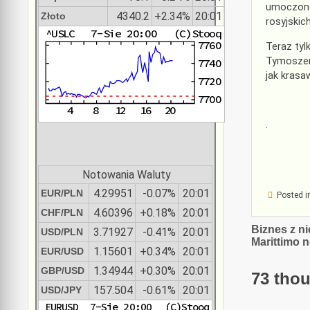
umoczonej
4340.2
+2.34%
20:01
Złoto
rosyjskic
Teraz ty
Tymoszenk
jak krasa
.
Notowania Waluty
4.29951
-0.07%
20:01
EUR/PLN
Posted i
4.60396
+0.18%
20:01
CHF/PLN
Nawiga
Biznes z n
3.71927
-0.41%
20:01
USD/PLN
Marittimo
wpisu
1.15601
+0.34%
20:01
EUR/USD
1.34944
+0.30%
20:01
GBP/USD
73 thou
157.504
-0.61%
20:01
USD/JPY