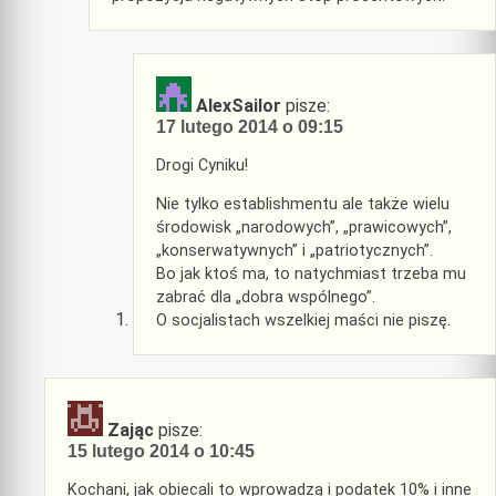
AlexSailor
pisze:
17 lutego 2014 o 09:15
Drogi Cyniku!
Nie tylko establishmentu ale także wielu
środowisk „narodowych”, „prawicowych”,
„konserwatywnych” i „patriotycznych”.
Bo jak ktoś ma, to natychmiast trzeba mu
zabrać dla „dobra wspólnego”.
O socjalistach wszelkiej maści nie piszę.
Zając
pisze:
15 lutego 2014 o 10:45
Kochani, jak obiecali to wprowadzą i podatek 10% i inne