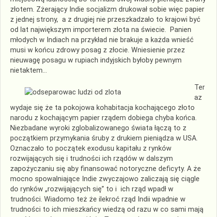
złotem. Zżerający Indie socjalizm drukował sobie więc papier
z jednej strony, a z drugiej nie przeszkadzało to krajowi być
od lat największym importerem złota na świecie. Panien
młodych w Indiach na przykład nie brakuje a każda wnieść
musi w końcu zdrowy posag z złocie. Wniesienie przez
nieuwagę posagu w rupiach indyjskich byłoby pewnym
nietaktem…
Ter
az
wydaje się że ta pokojowa kohabitacja kochającego złoto
narodu z kochającym papier rządem dobiega chyba końca.
Niezbadane wyroki zglobalizowanego świata łączą to z
początkiem przymykania śruby z drukiem pieniądza w USA.
Oznaczało to początek exodusu kapitału z rynków
rozwijających się i trudności ich rządów w dalszym
zapożyczaniu się aby finansować notoryczne deficyty. A że
mocno spowalniające Indie zwyczajowo zaliczają się ciągle
do rynków „rozwijających się” to i ich rząd wpadł w
trudności. Wiadomo też że ilekroć rząd Indii wpadnie w
trudności to ich mieszkańcy wiedzą od razu w co sami mają