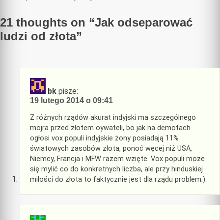
wpisu
21 thoughts on “
Jak odseparować
ludzi od złota
”
bk
pisze:
19 lutego 2014 o 09:41
Z różnych rządów akurat indyjski ma szczególnego
mojra przed złotem oywateli, bo jak na demotach
ogłosi vox populi indyjskie żony posiadają 11%
światowych zasobów złota, ponoć węcej niż USA,
Niemcy, Francja i MFW razem wzięte. Vox populi może
się mylić co do konkretnych liczba, ale przy hinduskiej
miłości do złota to faktycznie jest dla rządu problem;).