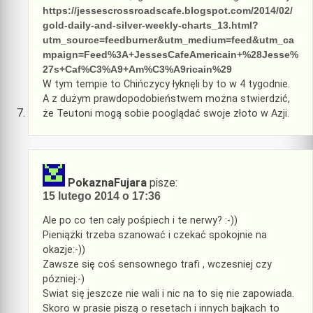
https://jessescrossroadscafe.blogspot.com/2014/02/
gold-daily-and-silver-weekly-charts_13.html?
utm_source=feedburner&utm_medium=feed&utm_ca
mpaign=Feed%3A+JessesCafeAmericain+%28Jesse%
27s+Caf%C3%A9+Am%C3%A9ricain%29
W tym tempie to Chińczycy łyknęli by to w 4 tygodnie.
A z dużym prawdopodobieństwem można stwierdzić,
że Teutoni mogą sobie pooglądać swoje złoto w Azji.
PokaznaFujara
pisze:
15 lutego 2014 o 17:36
Ale po co ten cały pośpiech i te nerwy? :-))
Pieniążki trzeba szanować i czekać spokojnie na
okazje:-))
Zawsze się coś sensownego trafi , wczesniej czy
pózniej:-)
Swiat się jeszcze nie wali i nic na to się nie zapowiada.
Skoro w prasie piszą o resetach i innych bajkach to