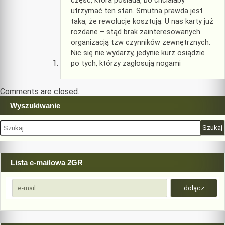
część, która posiada, bo chciałaby
utrzymać ten stan. Smutna prawda jest
taka, że rewolucje kosztują. U nas karty już
rozdane – stąd brak zainteresowanych
organizacją tzw czynników zewnętrznych.
Nic się nie wydarzy, jedynie kurz osiądzie
po tych, którzy zagłosują nogami
Comments are closed.
Wyszukiwanie
Szukaj:
Lista e-mailowa 2GR