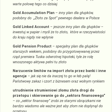
warte połowę tego co dzisiaj
Gold Accumulation Plan
–
inny plan dla głupków,
podobny do „Złoto za Spot”
pewnego dealera w Polsce
Gold Linked Account
–
jeszcze inny plan dla głupków –
inwestuj w papier i myśl że to złoto, które w rzeczywistości
do kraju nigdy nie wpłynie
Gold Pension Product
–
specjalny plan dla głupków
starszych wiekiem, podobny do przygotowywanej przez
rząd premiera Tuska odwrotnej hipoteki, tyle że rolę
wnoszonego aktywa pełni tu złoto
Narzucenie limitów na import złota przez banki i inne
agencje
–
jak się nie da inaczej to go w łeb pałą!
Państwowy zakaz i czort z biznesem oraz wolnym rynkiem
utrudnienie strumie
niowi
złomu złota drogi do
przetopu i skierowanie go do „sektora finansowego”
–
co „sektor finansowy” zrobi ze starymi obrączkami nie
bardzo wiadomo ale ważne jest aby złom nie dopłynął do
przetopu