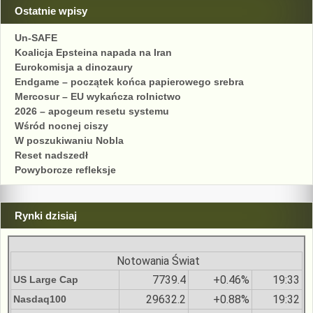
Ostatnie wpisy
Un-SAFE
Koalicja Epsteina napada na Iran
Eurokomisja a dinozaury
Endgame – początek końca papierowego srebra
Mercosur – EU wykańcza rolnictwo
2026 – apogeum resetu systemu
Wśród nocnej ciszy
W poszukiwaniu Nobla
Reset nadszedł
Powyborcze refleksje
Rynki dzisiaj
Notowania Świat
7739.4
+0.46%
19:33
US Large Cap
29632.2
+0.88%
19:32
Nasdaq100