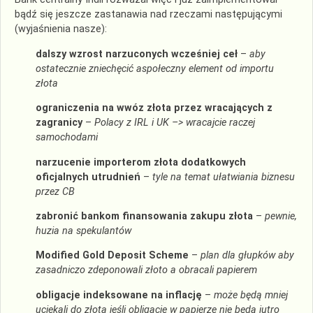
bądź się jeszcze zastanawia nad rzeczami następującymi
(wyjaśnienia nasze):
dalszy
wz
rost narzuconych
wcześniej
ceł
–
aby
ostatecznie
zniechęcić
aspołeczny element od
import
u
złota
ograniczenia na wwóz złota przez wracających z
zagranicy
–
Polacy z IRL i UK –> wracajcie raczej
samochodami
narzucenie importerom złota dodatkowych
oficjalnych
utrudnień
–
tyle na temat ułatwiania biznesu
przez CB
zabronić bankom finansowania zakupu złota
–
pewnie,
huzia na spekulantów
Modified Gold Deposit Scheme
–
plan dla głupków aby
zasadniczo zdepon
owali
złoto
a
obraca
li
papierem
obligacje indeksowane na inflację
–
może będą mniej
uciekali do złota jeśli obligacje
w papierze
nie będą jutro