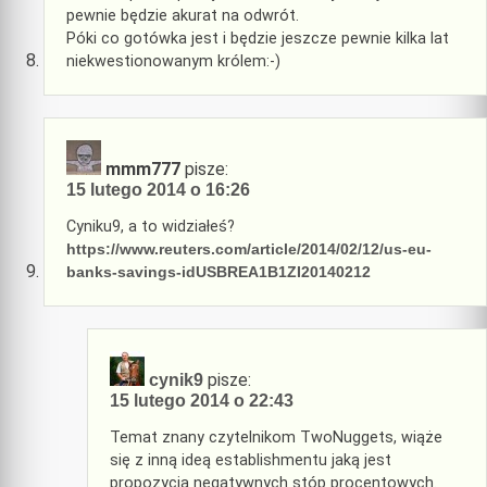
pewnie będzie akurat na odwrót.
Póki co gotówka jest i będzie jeszcze pewnie kilka lat
niekwestionowanym królem:-)
mmm777
pisze:
15 lutego 2014 o 16:26
Cyniku9, a to widziałeś?
https://www.reuters.com/article/2014/02/12/us-eu-
banks-savings-idUSBREA1B1ZI20140212
pisze:
cynik9
15 lutego 2014 o 22:43
Temat znany czytelnikom TwoNuggets, wiąże
się z inną ideą establishmentu jaką jest
propozycja negatywnych stóp procentowych.