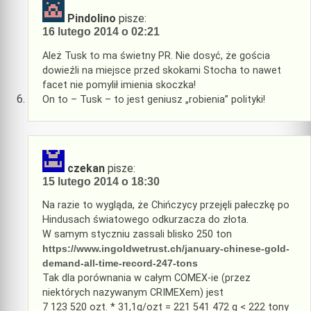
Pindolino
pisze:
16 lutego 2014 o 02:21
Ależ Tusk to ma świetny PR. Nie dosyć, że gościa
dowieźli na miejsce przed skokami Stocha to nawet
facet nie pomylił imienia skoczka!
On to – Tusk – to jest geniusz „robienia” polityki!
czekan
pisze:
15 lutego 2014 o 18:30
Na razie to wygląda, że Chińczycy przejęli pałeczkę po
Hindusach światowego odkurzacza do złota.
W samym styczniu zassali blisko 250 ton
https://www.ingoldwetrust.ch/january-chinese-gold-
demand-all-time-record-247-tons
Tak dla porównania w całym COMEX-ie (przez
niektórych nazywanym CRIMEXem) jest
7 123 520 ozt. * 31,1g/ozt = 221 541 472 g < 222 tony