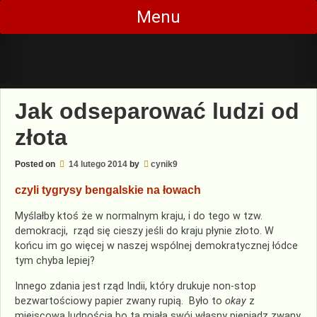
Skip
Menu
to
content
Jak odseparować ludzi od
złota
Posted on
14 lutego 2014
by
cynik9
czyli tygrysy bengalskie na łowach
Myślałby ktoś że w normalnym kraju, i do tego w tzw.
demokracji, rząd się cieszy jeśli do kraju płynie złoto. W
końcu im go więcej w naszej wspólnej demokratycznej łódce
tym chyba lepiej?
Innego zdania jest rząd Indii, który drukuje non-stop
bezwartościowy papier zwany rupią. Było to
okay
z
miejscową ludnością bo ta miała swój własny pieniądz zwany