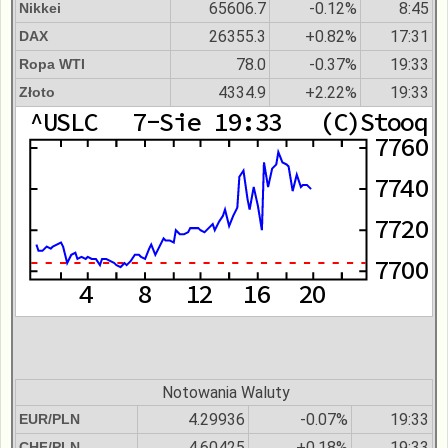
65606.7
-0.12%
8:45
Nikkei
26355.3
+0.82%
17:31
DAX
78.0
-0.37%
19:33
Ropa WTI
4334.9
+2.22%
19:33
Złoto
Notowania Waluty
4.29936
-0.07%
19:33
EUR/PLN
4.60425
+0.18%
19:33
CHF/PLN