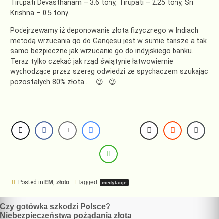
Tirupati Devasthanam – 3.6 tony, Tirupati – 2.25 tony, Sri
Krishna – 0.5 tony.
Podejrzewamy iż deponowanie złota fizycznego w Indiach
metodą wrzucania go do Gangesu jest w sumie tańsze a tak
samo bezpieczne jak wrzucanie go do indyjskiego banku.
Teraz tylko czekać jak rząd świątynie łatwowiernie
wychodzące przez szereg odwiedzi ze spychaczem szukając
pozostałych 80% złota…. 😉 😉
.
Posted in
EM
,
złoto
Tagged
medytacje
Nawigacja
Czy gotówka szkodzi Polsce?
Niebezpieczeństwa pożądania złota