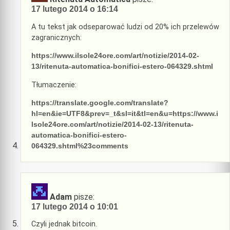
17 lutego 2014 o 16:14
A tu tekst jak odseparować ludzi od 20% ich przelewów
zagranicznych:
https://www.ilsole24ore.com/art/notizie/2014-02-
13/ritenuta-automatica-bonifici-estero-064329.shtml
Tłumaczenie:
https://translate.google.com/translate?
hl=en&ie=UTF8&prev=_t&sl=it&tl=en&u=https://www.i
lsole24ore.com/art/notizie/2014-02-13/ritenuta-
automatica-bonifici-estero-
064329.shtml%23comments
Adam
pisze:
17 lutego 2014 o 10:01
Czyli jednak bitcoin.