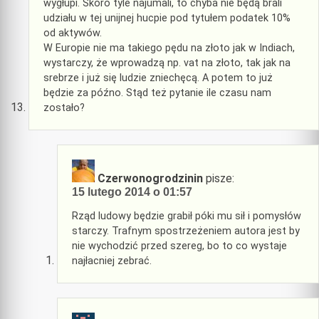
wygłupi. Skoro tyle najumali, to chyba nie będą brali
udziału w tej unijnej hucpie pod tytułem podatek 10%
od aktywów.
W Europie nie ma takiego pędu na złoto jak w Indiach,
wystarczy, że wprowadzą np. vat na złoto, tak jak na
srebrze i już się ludzie zniechęcą. A potem to już
będzie za późno. Stąd też pytanie ile czasu nam
zostało?
Czerwonogrodzinin
pisze:
15 lutego 2014 o 01:57
Rząd ludowy będzie grabił póki mu sił i pomysłów
starczy. Trafnym spostrzeżeniem autora jest by
nie wychodzić przed szereg, bo to co wystaje
najłacniej zebrać.