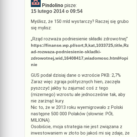
Pindolino
pisze:
15 lutego 2014 o 09:54
Myślisz, że 150 mld wystarczy? Raczej się grubo
się mylisz:
„Rząd rozważa podniesienie składki zdrowotnej”
https://finanse.wp.pl/sort,9,kat,1033725,title,Rz
ad-rozwaza-podniesienie-skladki-
zdrowotnej,wid,16408417,wiadomosc.html#opi
nie
GUS podał dzisiaj dane o wzroście PKB: 2,7%
Zaraz więc zgraja politycznych hien, zaczęła
pyszczyć jakby tu zajumać coś z tego
(mizernego) wzrostu ale jednocześnie tak, aby
nie zarżnąć kury.
Nic to, że w 2013 roku wyemigrowało z Polski
następne 500 000 Polaków (słownie: PÓŁ
MILIONA).
Osobiście, moja strategia nie jest związana z
inwestowaniem w złoto bo jakoś mi się zdaje, że