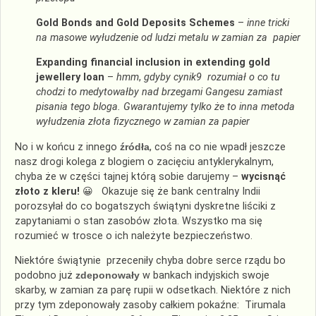
Gold Bonds and Gold Deposits Schemes
–
inne tricki
na masowe wyłudzenie od ludzi metalu w zamian za papier
E
xpanding financial inclusion in extending gold
jewellery loan
–
hmm
,
gdyby cynik9 rozumiał o co tu
chodzi to medytowałby nad brzegami Gangesu zamiast
pisania tego bloga. Gwarantujemy tylko że to inna metoda
wyłudzenia złota fizycznego w zamian
z
a papier
No i w końcu z innego
źródła
, coś na co nie wpadł jeszcze
nasz drogi kolega z blogiem o zacięciu antyklerykalnym,
chyba że w części tajnej którą sobie darujemy –
wycisnąć
złoto z kleru!
😀 Okazuje się że bank centralny Indii
porozsyłał do co bogatszych świątyni dyskretne liściki z
zapytaniami o stan zasobów złota. Wszystko ma się
rozumieć w trosce o ich należyte bezpieczeństwo.
Niektóre świątynie przeceniły chyba dobre serce rządu bo
podobno już
zdeponowały
w bankach indyjskich swoje
skarby, w zamian za parę rupii w odsetkach. Niektóre z nich
przy tym zdeponowały zasoby całkiem pokaźne: Tirumala