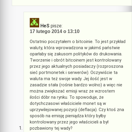
HeS
pisze:
17 lutego 2014 o 13:10
Ostatnio poczytałem o bitcoinie. To jest przykład
waluty, która wprowadzona w jakimś państwie
oparłaby się zakusom polityków do drukowania.
Tworzenie i obrót bitcoinem jest kontrolowany
przez jego aktualnych posiadaczy (rozproszona
sieć portmonetek i serwerów). Oczywiście ta
waluta ma też swoje wady. Jej ilość jest w
zasadzie stała (rośnie bardzo wolno) a więc nie
można zwiększać emisji wraz ze wzrostem
ilości dóbr na rynku. To spowoduje, że
dotychczasowi właściciele monet są w
uprzywilejowanej pozycji (deflacja). Czy ktoś zna
sposób na emisję pieniądza który byłby
kontrolowany przez jego właścicieli a był
pozbawiony tej wady?