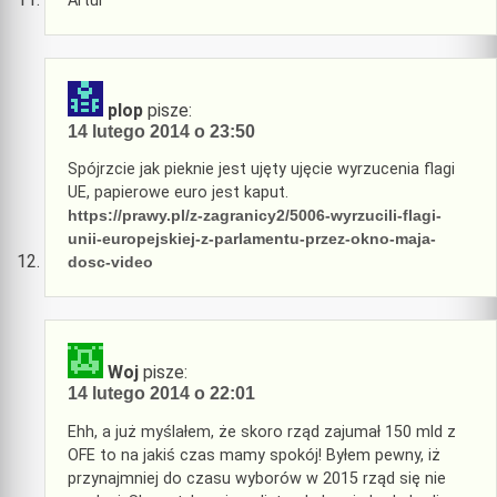
Artur
plop
pisze:
14 lutego 2014 o 23:50
Spójrzcie jak pieknie jest ujęty ujęcie wyrzucenia flagi
UE, papierowe euro jest kaput.
https://prawy.pl/z-zagranicy2/5006-wyrzucili-flagi-
unii-europejskiej-z-parlamentu-przez-okno-maja-
dosc-video
Woj
pisze:
14 lutego 2014 o 22:01
Ehh, a już myślałem, że skoro rząd zajumał 150 mld z
OFE to na jakiś czas mamy spokój! Byłem pewny, iż
przynajmniej do czasu wyborów w 2015 rząd się nie