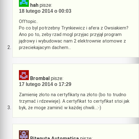
hah
pisze:
18 lutego 2014 o 00:03
Offtopic..
Po co byl potrzebny Trynkiewicz i afera z Owsiakiem?
Ano po to, zeby rzad mogl przyjac przyjął program
jądrowy i wybudowac nam 2 elektrownie atomowe z
przeciekajacym dachem…
Brombal
pisze:
17 lutego 2014 o 17:29
Zamienię złoto na certyfikaty na złoto (bo to trudno
trzymać i rdzewieje). A certyfikat to certyfikat stoi jak
byk, że moge zaminić w każdej chwili…:-)
Ritenuta Automatica
pisze: