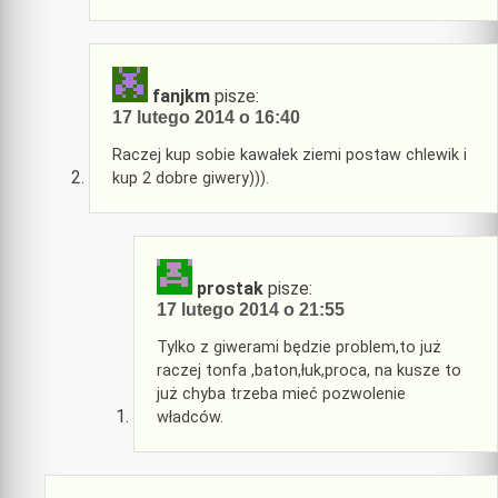
fanjkm
pisze:
17 lutego 2014 o 16:40
Raczej kup sobie kawałek ziemi postaw chlewik i
kup 2 dobre giwery))).
prostak
pisze:
17 lutego 2014 o 21:55
Tylko z giwerami będzie problem,to już
raczej tonfa ,baton,łuk,proca, na kusze to
już chyba trzeba mieć pozwolenie
władców.