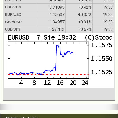
3.71895
-0.42%
19:33
USD/PLN
1.15607
+0.35%
19:33
EUR/USD
1.34957
+0.31%
19:33
GBP/USD
157.412
-0.67%
19:33
USD/JPY