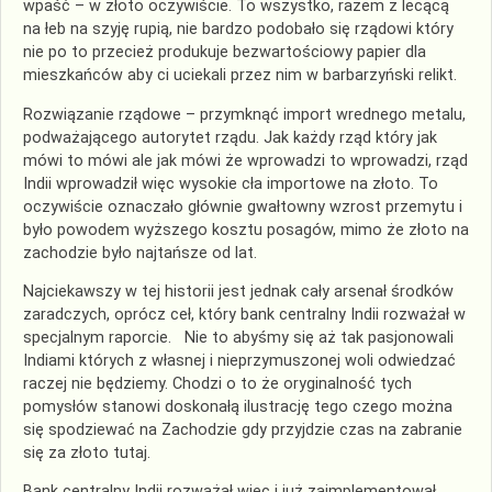
wpaść – w złoto oczywiście. To wszystko, razem z lecącą
na łeb na szyję rupią, nie bardzo podobało się rządowi który
nie po to przecież produkuje bezwartościowy papier dla
mieszkańców aby ci uciekali przez nim w barbarzyński relikt.
Rozwiązanie rządowe – przymknąć import wrednego metalu,
podważającego autorytet rządu. Jak każdy rząd który jak
mówi to mówi ale jak mówi że wprowadzi to wprowadzi, rząd
Indii wprowadził więc wysokie cła importowe na złoto. To
oczywiście oznaczało głównie gwałtowny wzrost przemytu i
było powodem wyższego kosztu posagów, mimo że złoto na
zachodzie było najtańsze od lat.
Najciekawszy w tej historii jest jednak cały arsenał środków
zaradczych, oprócz ceł, który bank centralny Indii rozważał w
specjalnym raporcie. Nie to abyśmy się aż tak pasjonowali
Indiami których z własnej i nieprzymuszonej woli odwiedzać
raczej nie będziemy. Chodzi o to że oryginalność tych
pomysłów stanowi doskonałą ilustrację tego czego można
się spodziewać na Zachodzie gdy przyjdzie czas na zabranie
się za złoto tutaj.
Bank centralny Indii rozważał więc i już zaimplementował