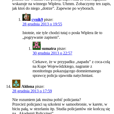
wskazuje na winnego Wiplera. Uhmm. Zobaczymy ten zapis,
jak ktoś do niego „dotrze”. Zapewne po wyborach.
cynik9
pisze:
28 grudnia 2013 o 19:55
Istotnie, nie tyle chodzi tutaj o posła Wiplera ile to
„pogrywanie zapisem”.
sumatra
pisze:
30 grudnia 2013 o 22:57
Ciekawe, że w przypadku „napadu” z coca-colą
na Kupe Wojewódzkiego, nagranie z
monitoringu pokazującego domniemanego
sprawcę policja ujawniła natychmiast.
Aldona
pisze:
28 grudnia 2013 o 17:59
Nie rozumiem jak można pobić policjanta?
Przecież policjanci są szkoleni w samoobronie, w karete, w
biciu pałą, w strzelaniu itp. Studia policjantów nie kończą się
na „Akademii Policyjnej”.