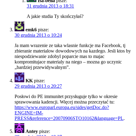
Isa-bella
pisze:
31 grudnia 2013 o 18:31
A jakie studia Ty skończyłaś?
emk6
pisze:
30 grudnia 2013 o 10:24
Ja mam wrazenie ze taka wlasnie funkcje ma Facebook, tj
zbieranie materialow dowodowych na kazdego. Jesli ktos by
niespodziewanie zdobyl poparcie mas to majac
kompromitujace materialy na niego – mozna go uczynic
„bardziej przewidywalnym”.
KK
pisze:
29 grudnia 2013 o 20:27
Posłowi do PE immunitet przysługuje tylko w okresie
sprawowania kadencji. Więcej można przeczytać tu:
https://www.europarl.europa.eu/sides/getDoc.do?
ENGINE=IM-
PRESS&reference=20070906STO10162&language=PL
.
Antey
pisze: