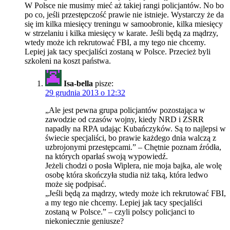
W Polsce nie musimy mieć aż takiej rangi policjantów. No bo
po co, jeśli przestępczość prawie nie istnieje. Wystarczy że da
się im kilka miesięcy treningu w samoobronie, kilka miesięcy
w strzelaniu i kilka miesięcy w karate. Jeśli będą za mądrzy,
wtedy może ich rekrutować FBI, a my tego nie chcemy.
Lepiej jak tacy specjaliści zostaną w Polsce. Przecież byli
szkoleni na koszt państwa.
Isa-bella
pisze:
29 grudnia 2013 o 12:32
„Ale jest pewna grupa policjantów pozostająca w
zawodzie od czasów wojny, kiedy NRD i ZSRR
napadły na RPA udając Kubańczyków. Są to najlepsi w
świecie specjaliści, bo prawie każdego dnia walczą z
uzbrojonymi przestępcami.” – Chętnie poznam źródła,
na których oparłaś swoją wypowiedź.
Jeżeli chodzi o posła Wiplera, nie moja bajka, ale wolę
osobę która skończyła studia niż taką, która ledwo
może się podpisać.
„Jeśli będą za mądrzy, wtedy może ich rekrutować FBI,
a my tego nie chcemy. Lepiej jak tacy specjaliści
zostaną w Polsce.” – czyli polscy policjanci to
niekoniecznie geniusze?