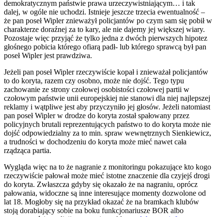
demokratycznym państwie prawa urzeczywistniającym… i tak
dalej, w ogóle nie uchodzi. Istnieje jeszcze trzecia ewentualność –
że pan poseł Wipler znieważył policjantów po czym sam się pobił w
charakterze doraźnej za to kary, ale nie dajemy jej większej wiary.
Pozostaje więc przyjąć że tylko jedna z dwóch pierwszych hipotez
głośnego pobicia którego ofiarą padł- lub którego sprawcą był pan
poseł Wipler jest prawdziwa.
Jeżeli pan poseł Wipler rzeczywiście kopał i znieważał policjantów
to do koryta, razem czy osobno, może nie dojść. Tego typu
zachowanie ze strony czołowej osobistości czołowej partii w
czołowym państwie unii europejskiej nie stanowi dla niej najlepszej
reklamy i wątpliwe jest aby przyczyniło jej głosów. Jeżeli natomiast
pan poseł Wipler w drodze do koryta został spałowany przez
policyjnych brutali reprezentujących państwo to do koryta może nie
dojść odpowiedzialny za to min. spraw wewnętrznych Sienkiewicz,
a trudności w dochodzeniu do koryta może mieć nawet cała
rządząca partia.
Wygląda więc na to że nagranie z monitoringu pokazujące kto kogo
rzeczywiście pałował może mieć istotne znaczenie dla czyjejś drogi
do koryta. Zwłaszcza gdyby się okazało że na nagraniu, oprócz
pałowania, widoczne są inne interesujące momenty dozwolone od
lat 18. Mogłoby się na przykład okazać że na bramkach klubów
stoją dorabiający sobie na boku funkcjonariusze BOR albo