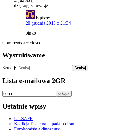
..i już leżą 🙂
dziękuję za uwagę
b
pisze:
28 grudnia 2013 o 21:34
bingo
Comments are closed.
Wyszukiwanie
Szukaj:
Lista e-mailowa 2GR
Ostatnie wpisy
Un-SAFE
Koalicja Epsteina napada na Iran
Eurokomisja a dinozaury