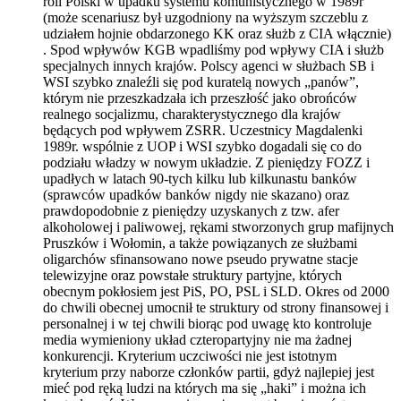
roli Polski w upadku systemu komunistycznego w 1989r
(może scenariusz był uzgodniony na wyższym szczeblu z
udziałem hojnie obdarzonego KK oraz służb z CIA włącznie)
. Spod wpływów KGB wpadliśmy pod wpływy CIA i służb
specjalnych innych krajów. Polscy agenci w służbach SB i
WSI szybko znaleźli się pod kuratelą nowych „panów”,
którym nie przeszkadzała ich przeszłość jako obrońców
realnego socjalizmu, charakterystycznego dla krajów
będących pod wpływem ZSRR. Uczestnicy Magdalenki
1989r. wspólnie z UOP i WSI szybko dogadali się co do
podziału władzy w nowym układzie. Z pieniędzy FOZZ i
upadłych w latach 90-tych kilku lub kilkunastu banków
(sprawców upadków banków nigdy nie skazano) oraz
prawdopodobnie z pieniędzy uzyskanych z tzw. afer
alkoholowej i paliwowej, rękami stworzonych grup mafijnych
Pruszków i Wołomin, a także powiązanych ze służbami
oligarchów sfinansowano nowe pseudo prywatne stacje
telewizyjne oraz powstałe struktury partyjne, których
obecnym pokłosiem jest PiS, PO, PSL i SLD. Okres od 2000
do chwili obecnej umocnił te struktury od strony finansowej i
personalnej i w tej chwili biorąc pod uwagę kto kontroluje
media wymieniony układ czteropartyjny nie ma żadnej
konkurencji. Kryterium uczciwości nie jest istotnym
kryterium przy naborze członków partii, gdyż najlepiej jest
mieć pod ręką ludzi na których ma się „haki” i można ich