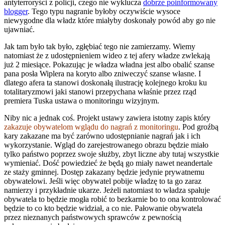
antyterroryści z policji, czego nie wyklucza
dobrze poinformowany
blogger
. Tego typu nagranie byłoby oczywiście wysoce
niewygodne dla władz które miałyby doskonały powód aby go nie
ujawniać.
Jak tam było tak było, zgłębiać tego nie zamierzamy. Wiemy
natomiast że z udostępnieniem wideo z tej afery władze zwlekają
już 2 miesiące. Pokazując je władza władna jest albo obalić szanse
pana posła Wiplera na koryto albo zniweczyć szanse własne. I
dlatego afera ta stanowi doskonałą ilustrację kolejnego kroku ku
totalitaryzmowi jaki stanowi przepychana właśnie przez rząd
premiera Tuska ustawa o monitoringu wizyjnym.
Niby nic a jednak coś. Projekt ustawy zawiera istotny zapis który
zakazuje obywatelom wglądu do nagrań z monitoringu
. Pod groźbą
kary zakazane ma być zarówno udostępnianie nagrań jak i ich
wykorzystanie. Wgląd do zarejestrowanego obrazu będzie miało
tylko państwo poprzez swoje służby, zbyt liczne aby tutaj wszystkie
wymieniać. Dość powiedzieć że będą go miały nawet neandertale
ze staży gminnej. Dostęp zakazany będzie jedynie prywatnemu
obywatelowi. Jeśli więc obywatel pobije władzę to ta go zaraz
namierzy i przykładnie ukarze. Jeżeli natomiast to władza spałuje
obywatela to będzie mogła robić to bezkarnie bo to ona kontrolować
będzie to co kto będzie widział, a co nie. Pałowanie obywatela
przez nieznanych państwowych sprawców z pewnością