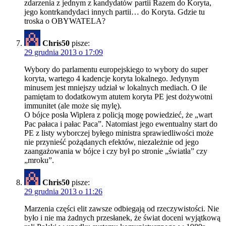
zdarzenia z jednym z kandydatów partii Razem do Koryta,
jego kontrkandydaci innych partii… do Koryta. Gdzie tu
troska o OBYWATELA?
Chris50
pisze:
29 grudnia 2013 o 17:09
Wybory do parlamentu europejskiego to wybory do super
koryta, wartego 4 kadencje koryta lokalnego. Jedynym
minusem jest mniejszy udział w lokalnych mediach. O ile
pamiętam to dodatkowym atutem koryta PE jest dożywotni
immunitet (ale może się mylę).
O bójce posła Wiplera z policją mogę powiedzieć, że „wart
Pac pałaca i pałac Paca”. Natomiast jego ewentualny start do
PE z listy wyborczej byłego ministra sprawiedliwości może
nie przynieść pożądanych efektów, niezależnie od jego
zaangażowania w bójce i czy był po stronie „światła” czy
„mroku”.
Chris50
pisze:
29 grudnia 2013 o 11:26
Marzenia części elit zawsze odbiegają od rzeczywistości. Nie
było i nie ma żadnych przesłanek, że świat doceni wyjątkową