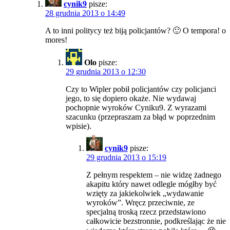
cynik9
pisze:
28 grudnia 2013 o 14:49
A to inni politycy też biją policjantów? 🙂 O tempora! o
mores!
Olo
pisze:
29 grudnia 2013 o 12:30
Czy to Wipler pobił policjantów czy policjanci
jego, to się dopiero okaże. Nie wydawaj
pochopnie wyroków Cyniku9. Z wyrazami
szacunku (przepraszam za błąd w poprzednim
wpisie).
cynik9
pisze:
29 grudnia 2013 o 15:19
Z pełnym respektem – nie widzę żadnego
akapitu który nawet odlegle mógłby być
wzięty za jakiekolwiek „wydawanie
wyroków”. Wręcz przeciwnie, ze
specjalną troską rzecz przedstawiono
całkowicie bezstronnie, podkreślając że nie