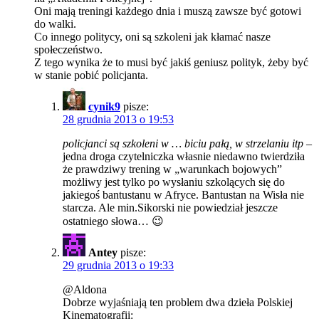
Oni mają treningi każdego dnia i muszą zawsze być gotowi
do walki.
Co innego politycy, oni są szkoleni jak kłamać nasze
społeczeństwo.
Z tego wynika że to musi być jakiś geniusz polityk, żeby być
w stanie pobić policjanta.
cynik9
pisze:
28 grudnia 2013 o 19:53
policjanci są szkoleni w … biciu pałą, w strzelaniu itp
–
jedna droga czytelniczka własnie niedawno twierdziła
że prawdziwy trening w „warunkach bojowych”
możliwy jest tylko po wysłaniu szkolących się do
jakiegoś bantustanu w Afryce. Bantustan na Wisła nie
starcza. Ale min.Sikorski nie powiedział jeszcze
ostatniego słowa… 😉
Antey
pisze:
29 grudnia 2013 o 19:33
@Aldona
Dobrze wyjaśniają ten problem dwa dzieła Polskiej
Kinematografii: