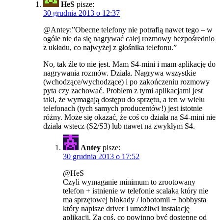
HeS
pisze:
30 grudnia 2013 o 12:37
@Antey:”Obecne telefony nie potrafią nawet tego – w
ogóle nie da się nagrywać całej rozmowy bezpośrednio
z układu, co najwyżej z głośnika telefonu.”
No, tak źle to nie jest. Mam S4-mini i mam aplikację do
nagrywania rozmów. Działa. Nagrywa wszystkie
(wchodzące/wychodzące) i po zakończeniu rozmowy
pyta czy zachować. Problem z tymi aplikacjami jest
taki, że wymagają dostępu do sprzętu, a ten w wielu
telefonach (tych samych producentów!) jest istotnie
różny. Może się okazać, że coś co działa na S4-mini nie
działa wstecz (S2/S3) lub nawet na zwykłym S4.
Antey
pisze:
30 grudnia 2013 o 17:52
@HeS
Czyli wymaganie minimum to zrootowany
telefon + istnienie w telefonie scalaka który nie
ma sprzętowej blokady / lobotomii + hobbysta
który napisze driver i umożliwi instalację
aplikacji. Za coś, co powinno być dostepne od