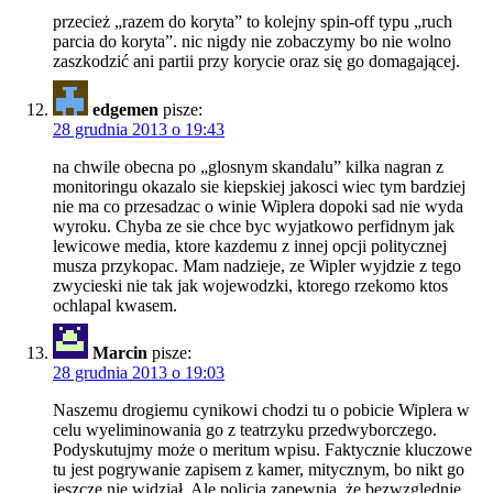
przecież „razem do koryta” to kolejny spin-off typu „ruch
parcia do koryta”. nic nigdy nie zobaczymy bo nie wolno
zaszkodzić ani partii przy korycie oraz się go domagającej.
edgemen
pisze:
28 grudnia 2013 o 19:43
na chwile obecna po „glosnym skandalu” kilka nagran z
monitoringu okazalo sie kiepskiej jakosci wiec tym bardziej
nie ma co przesadzac o winie Wiplera dopoki sad nie wyda
wyroku. Chyba ze sie chce byc wyjatkowo perfidnym jak
lewicowe media, ktore kazdemu z innej opcji politycznej
musza przykopac. Mam nadzieje, ze Wipler wyjdzie z tego
zwycieski nie tak jak wojewodzki, ktorego rzekomo ktos
ochlapal kwasem.
Marcin
pisze:
28 grudnia 2013 o 19:03
Naszemu drogiemu cynikowi chodzi tu o pobicie Wiplera w
celu wyeliminowania go z teatrzyku przedwyborczego.
Podyskutujmy może o meritum wpisu. Faktycznie kluczowe
tu jest pogrywanie zapisem z kamer, mitycznym, bo nikt go
jeszcze nie widział. Ale policja zapewnia, że bezwzględnie