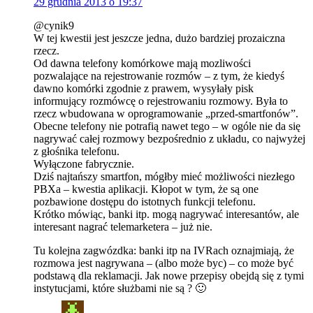
29 grudnia 2013 o 19:37
@cynik9
W tej kwestii jest jeszcze jedna, dużo bardziej prozaiczna
rzecz.
Od dawna telefony komórkowe mają mozliwości
pozwalające na rejestrowanie rozmów – z tym, że kiedyś
dawno komórki zgodnie z prawem, wysyłały pisk
informujący rozmówcę o rejestrowaniu rozmowy. Była to
rzecz wbudowana w oprogramowanie „przed-smartfonów”.
Obecne telefony nie potrafią nawet tego – w ogóle nie da się
nagrywać całej rozmowy bezpośrednio z układu, co najwyżej
z głośnika telefonu.
Wyłączone fabrycznie.
Dziś najtańszy smartfon, mógłby mieć możliwości niezłego
PBXa – kwestia aplikacji. Kłopot w tym, że są one
pozbawione dostępu do istotnych funkcji telefonu.
Krótko mówiąc, banki itp. mogą nagrywać interesantów, ale
interesant nagrać telemarketera – już nie.
Tu kolejna zagwózdka: banki itp na IVRach oznajmiają, że
rozmowa jest nagrywana – (albo może byc) – co może być
podstawą dla reklamacji. Jak nowe przepisy obejdą się z tymi
instytucjami, które służbami nie są ? 🙂