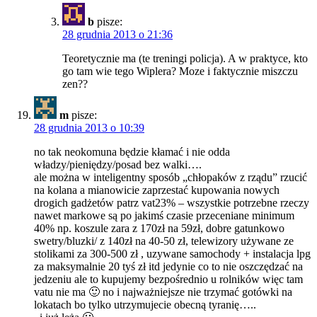
b
pisze:
28 grudnia 2013 o 21:36
Teoretycznie ma (te treningi policja). A w praktyce, kto
go tam wie tego Wiplera? Moze i faktycznie miszczu
zen??
m
pisze:
28 grudnia 2013 o 10:39
no tak neokomuna będzie kłamać i nie odda
władzy/pieniędzy/posad bez walki….
ale można w inteligentny sposób „chłopaków z rządu” rzucić
na kolana a mianowicie zaprzestać kupowania nowych
drogich gadżetów patrz vat23% – wszystkie potrzebne rzeczy
nawet markowe są po jakimś czasie przeceniane minimum
40% np. koszule zara z 170zł na 59zł, dobre gatunkowo
swetry/bluzki/ z 140zł na 40-50 zł, telewizory używane ze
stolikami za 300-500 zł , uzywane samochody + instalacja lpg
za maksymalnie 20 tyś zł itd jedynie co to nie oszczędzać na
jedzeniu ale to kupujemy bezpośrednio u rolników więc tam
vatu nie ma 🙂 no i najważniejsze nie trzymać gotówki na
lokatach bo tylko utrzymujecie obecną tyranię…..