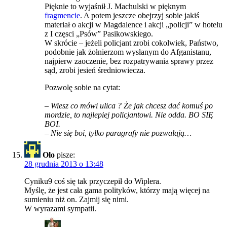
Pięknie to wyjaśnił J. Machulski w pięknym
fragmencie
. A potem jeszcze obejrzyj sobie jakiś
materiał o akcji w Magdalence i akcji „policji” w hotelu
z I częsci „Psów” Pasikowskiego.
W skrócie – jeżeli policjant zrobi cokolwiek, Państwo,
podobnie jak żołnierzom wysłanym do Afganistanu,
najpierw zaoczenie, bez rozpatrywania sprawy przez
sąd, zrobi jesień średniowiecza.
Pozwolę sobie na cytat:
– Wiesz co mówi ulica ? Że jak chcesz dać komuś po
mordzie, to najlepiej policjantowi. Nie odda. BO SIĘ
BOI.
– Nie się boi, tylko paragrafy nie pozwalają…
Olo
pisze:
28 grudnia 2013 o 13:48
Cyniku9 coś się tak przyczepił do Wiplera.
Myślę, że jest cała gama polityków, którzy mają więcej na
sumieniu niż on. Zajmij się nimi.
W wyrazami sympatii.