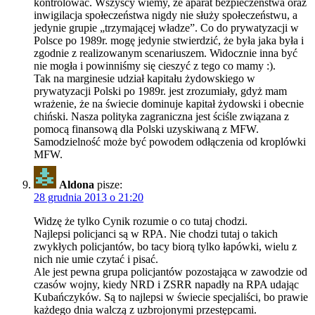
kontrolować. Wszyscy wiemy, że aparat bezpieczeństwa oraz
inwigilacja społeczeństwa nigdy nie służy społeczeństwu, a
jedynie grupie „trzymającej władze”. Co do prywatyzacji w
Polsce po 1989r. mogę jedynie stwierdzić, że była jaka była i
zgodnie z realizowanym scenariuszem. Widocznie inna być
nie mogła i powinniśmy się cieszyć z tego co mamy :).
Tak na marginesie udział kapitału żydowskiego w
prywatyzacji Polski po 1989r. jest zrozumiały, gdyż mam
wrażenie, że na świecie dominuje kapitał żydowski i obecnie
chiński. Nasza polityka zagraniczna jest ściśle związana z
pomocą finansową dla Polski uzyskiwaną z MFW.
Samodzielność może być powodem odłączenia od kroplówki
MFW.
Aldona
pisze:
28 grudnia 2013 o 21:20
Widzę że tylko Cynik rozumie o co tutaj chodzi.
Najlepsi policjanci są w RPA. Nie chodzi tutaj o takich
zwykłych policjantów, bo tacy biorą tylko łapówki, wielu z
nich nie umie czytać i pisać.
Ale jest pewna grupa policjantów pozostająca w zawodzie od
czasów wojny, kiedy NRD i ZSRR napadły na RPA udając
Kubańczyków. Są to najlepsi w świecie specjaliści, bo prawie
każdego dnia walczą z uzbrojonymi przestępcami.