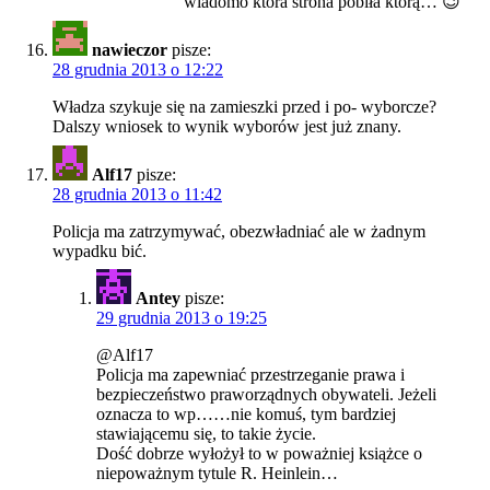
wiadomo która strona pobiła którą… 😉
nawieczor
pisze:
28 grudnia 2013 o 12:22
Władza szykuje się na zamieszki przed i po- wyborcze?
Dalszy wniosek to wynik wyborów jest już znany.
Alf17
pisze:
28 grudnia 2013 o 11:42
Policja ma zatrzymywać, obezwładniać ale w żadnym
wypadku bić.
Antey
pisze:
29 grudnia 2013 o 19:25
@Alf17
Policja ma zapewniać przestrzeganie prawa i
bezpieczeństwo praworządnych obywateli. Jeżeli
oznacza to wp……nie komuś, tym bardziej
stawiającemu się, to takie życie.
Dość dobrze wyłożył to w poważniej książce o
niepoważnym tytule R. Heinlein…