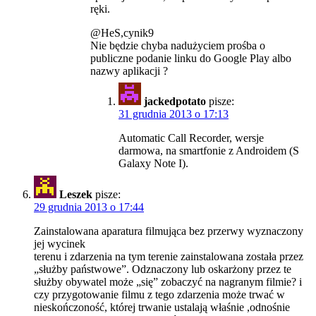
ręki.
@HeS,cynik9
Nie będzie chyba nadużyciem prośba o
publiczne podanie linku do Google Play albo
nazwy aplikacji ?
jackedpotato
pisze:
31 grudnia 2013 o 17:13
Automatic Call Recorder, wersje
darmowa, na smartfonie z Androidem (S
Galaxy Note I).
Leszek
pisze:
29 grudnia 2013 o 17:44
Zainstalowana aparatura filmująca bez przerwy wyznaczony
jej wycinek
terenu i zdarzenia na tym terenie zainstalowana została przez
„służby państwowe”. Odznaczony lub oskarżony przez te
służby obywatel może „się” zobaczyć na nagranym filmie? i
czy przygotowanie filmu z tego zdarzenia może trwać w
nieskończoność, której trwanie ustalają właśnie ,odnośnie