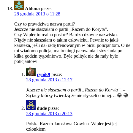
Aldona
pisze:
28 grudnia 2013 o 11:28
Czy to prawdziwa nazwa partii?
Jeszcze nie słaszałam o partii „Razem do Koryta”.
Czy Wipler to realna postać? Bardzo dziwne nazwisko.
Nigdy nie słaszałam o takim człowieku. Pewnie to jakiś
karateka, jeśli dał radę trenowanym w biciu policjantom. O ile
mi wiadomo policja, ma treningi pałowania i strzelania po
kilka godzin tygodniowo. Byle polityk nie da rady byle
policjantowi.
cynik9
pisze:
28 grudnia 2013 o 12:17
Jeszcze nie słaszałam o partii „Razem do Koryta”.
–
Są tacy którzy twierdzą że nie słyszeli o innej… 😀 😀
dude
pisze:
28 grudnia 2013 o 20:13
Polska Razem Jarosława Gowina. Wipler jest jej
członkiem.