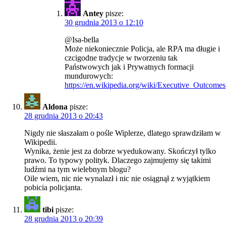
Antey
pisze:
30 grudnia 2013 o 12:10
@Isa-bella
Może niekoniecznie Policja, ale RPA ma długie i
czcigodne tradycje w tworzeniu tak
Państwowych jak i Prywatnych formacji
mundurowych:
https://en.wikipedia.org/wiki/Executive_Outcomes
Aldona
pisze:
28 grudnia 2013 o 20:43
Nigdy nie słaszałam o pośle Wiplerze, dlatego sprawdziłam w
Wikipedii.
Wynika, żenie jest za dobrze wyedukowany. Skończył tylko
prawo. To typowy polityk. Dlaczego zajmujemy się takimi
ludźmi na tym wielebnym blogu?
Oile wiem, nic nie wynalazł i nic nie osiągnął z wyjątkiem
pobicia policjanta.
tibi
pisze:
28 grudnia 2013 o 20:39