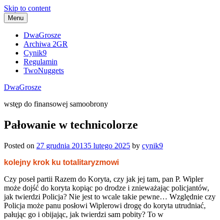
Skip to content
Menu
DwaGrosze
Archiwa 2GR
Cynik9
Regulamin
TwoNuggets
DwaGrosze
wstęp do finansowej samoobrony
Pałowanie w technicolorze
Posted on
27 grudnia 2013
5 lutego 2025
by
cynik9
kolejny krok ku totalitaryzmowi
Czy poseł partii Razem do Koryta, czy jak jej tam, pan P. Wipler
może dojść do koryta kopiąc po drodze i znieważając policjantów,
jak twierdzi Policja? Nie jest to wcale takie pewne… Względnie czy
Policja może panu posłowi Wiplerowi drogę do koryta utrudniać,
pałując go i obijając, jak twierdzi sam pobity? To w