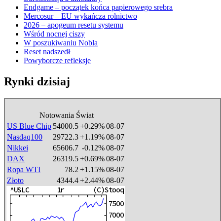
Endgame – początek końca papierowego srebra
Mercosur – EU wykańcza rolnictwo
2026 – apogeum resetu systemu
Wśród nocnej ciszy
W poszukiwaniu Nobla
Reset nadszedł
Powyborcze refleksje
Rynki dzisiaj
Notowania Świat
US Blue Chip
54000.5
+0.29%
08-07
Nasdaq100
29722.3
+1.19%
08-07
Nikkei
65606.7
-0.12%
08-07
DAX
26319.5
+0.69%
08-07
Ropa WTI
78.2
+1.15%
08-07
Złoto
4344.4
+2.44%
08-07