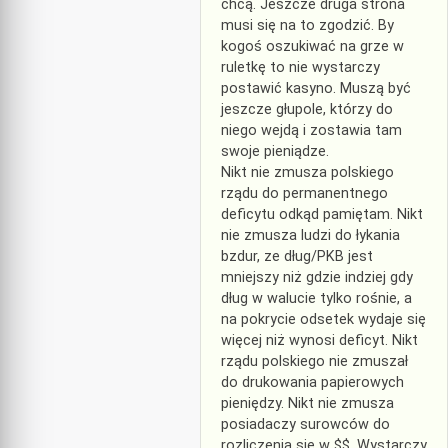
chcą. Jeszcze druga strona
musi się na to zgodzić. By
kogoś oszukiwać na grze w
ruletkę to nie wystarczy
postawić kasyno. Muszą być
jeszcze głupole, którzy do
niego wejdą i zostawia tam
swoje pieniądze.
Nikt nie zmusza polskiego
rządu do permanentnego
deficytu odkąd pamiętam. Nikt
nie zmusza ludzi do łykania
bzdur, ze dług/PKB jest
mniejszy niż gdzie indziej gdy
dług w walucie tylko rośnie, a
na pokrycie odsetek wydaje się
więcej niż wynosi deficyt. Nikt
rządu polskiego nie zmuszał
do drukowania papierowych
pieniędzy. Nikt nie zmusza
posiadaczy surowców do
rozliczenia się w $$. Wystarczy