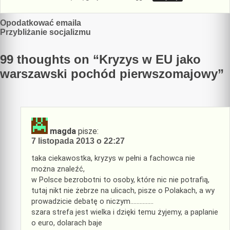
Nawigacja
Opodatkować emaila
Przybliżanie socjalizmu
wpisu
99 thoughts on “
Kryzys w EU jako
warszawski pochód pierwszomajowy
”
magda
pisze:
7 listopada 2013 o 22:27
taka ciekawostka, kryzys w pełni a fachowca nie
można znaleźć,
w Polsce bezrobotni to osoby, które nic nie potrafią,
tutaj nikt nie żebrze na ulicach, pisze o Polakach, a wy
prowadzicie debatę o niczym……………
szara strefa jest wielka i dzięki temu żyjemy, a paplanie
o euro, dolarach baje