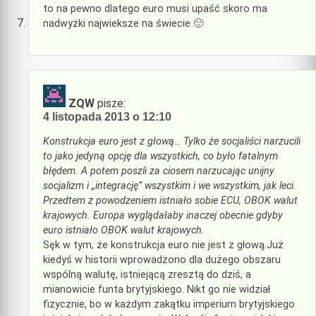
to na pewno dlatego euro musi upaść skoro ma
nadwyżki najwieksze na świecie 🙂
ZQW
pisze:
4 listopada 2013 o 12:10
Konstrukcja euro jest z głową… Tylko że socjaliści narzucili
to jako jedyną opcję dla wszystkich, co było fatalnym
błędem. A potem poszli za ciosem narzucając unijny
socjalizm i „integrację” wszystkim i we wszystkim, jak leci.
Przedtem z powodzeniem istniało sobie ECU, OBOK walut
krajowych. Europa wyglądałaby inaczej obecnie gdyby
euro istniało OBOK walut krajowych.
Sęk w tym, że konstrukcja euro nie jest z głową.Już
kiedyś w historii wprowadzono dla dużego obszaru
wspólną walutę, istniejącą zresztą do dziś, a
mianowicie funta brytyjskiego. Nikt go nie widział
fizycznie, bo w każdym zakątku imperium brytyjskiego