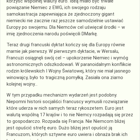
korzyść wspólnej waluty euro. Ideą miało być trwałe
powiązanie Niemiec z EWG, ich swojego rodzaju
samokastracja zapewniająca że zjednoczony gigant
niemiecki nie zacznie raz jeszcze samodzielnie ustawiać
Europy po swojemu. Dla Niemców cel uświęcał środki – w
imię zjednoczenia narodu poświęcili DMarkę.
Teraz drugi francuski dyktat kończy się dla Europy równie
marnie jak pierwszy. W pierwszym dyktacie, w Wersalu,
Francuzi osiągnęli swój cel – upokorzenie Niemiec i wymóg
astronomicznych odszkodowań. W paranoidalnym konflikcie
rodzin królewskich I Wojny Światowej, który nie miał jasnego
winowajcy, było to tragiczną pomyłką. Zasiała ona ziarno
kolejnej wojny…
W tym przypadku mechanizm wydarzeń jest podobny.
Niepomni historii socjaliści francuscy wymusili rozwiązanie
które uderza w nich samych teraz rykoszetem. Euro jest
walutą wspólną 17 krajów i to nie Niemcy rozpadają się przez
to gospodarczo. Rozpada się Francja. Nie Niemcom bliżej
jest opuścić strefę euro. Dużo bliżej jest opuścić ją
Francuzom, których sztywne euro uwiera i obnaża brak ich