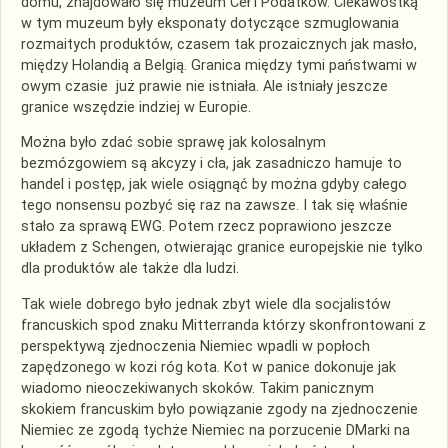
domu, znajdowało się muzeum Ceł i Podatków. Ciekawostką
w tym muzeum były eksponaty dotyczące szmuglowania
rozmaitych produktów, czasem tak prozaicznych jak masło,
między Holandią a Belgią. Granica między tymi państwami w
owym czasie już prawie nie istniała. Ale istniały jeszcze
granice wszędzie indziej w Europie.
Można było zdać sobie sprawę jak kolosalnym
bezmózgowiem są akcyzy i cła, jak zasadniczo hamuje to
handel i postęp, jak wiele osiągnąć by można gdyby całego
tego nonsensu pozbyć się raz na zawsze. I tak się właśnie
stało za sprawą EWG. Potem rzecz poprawiono jeszcze
układem z Schengen, otwierając granice europejskie nie tylko
dla produktów ale także dla ludzi.
Tak wiele dobrego było jednak zbyt wiele dla socjalistów
francuskich spod znaku Mitterranda którzy skonfrontowani z
perspektywą zjednoczenia Niemiec wpadli w popłoch
zapędzonego w kozi róg kota. Kot w panice dokonuje jak
wiadomo nieoczekiwanych skoków. Takim panicznym
skokiem francuskim było powiązanie zgody na zjednoczenie
Niemiec ze zgodą tychże Niemiec na porzucenie DMarki na