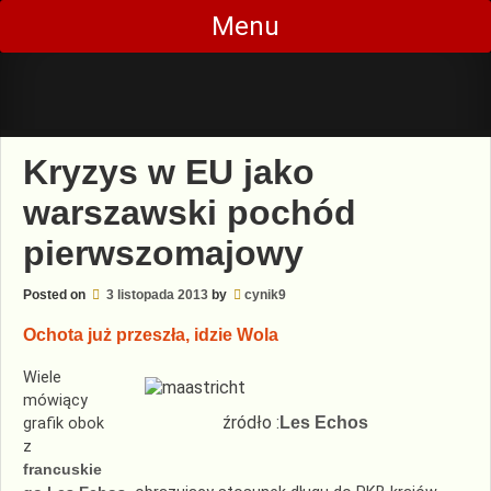
Skip
Menu
to
content
Kryzys w EU jako
warszawski pochód
pierwszomajowy
Posted on
3 listopada 2013
by
cynik9
Ochota już przeszła, idzie Wola
Wiele
mówiący
źródło :
Les Echos
grafik obok
z
francuskie