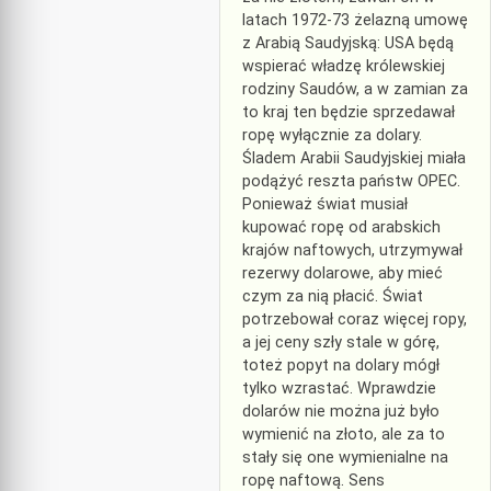
latach 1972-73 żelazną umowę
z Arabią Saudyjską: USA będą
wspierać władzę królewskiej
rodziny Saudów, a w zamian za
to kraj ten będzie sprzedawał
ropę wyłącznie za dolary.
Śladem Arabii Saudyjskiej miała
podążyć reszta państw OPEC.
Ponieważ świat musiał
kupować ropę od arabskich
krajów naftowych, utrzymywał
rezerwy dolarowe, aby mieć
czym za nią płacić. Świat
potrzebował coraz więcej ropy,
a jej ceny szły stale w górę,
toteż popyt na dolary mógł
tylko wzrastać. Wprawdzie
dolarów nie można już było
wymienić na złoto, ale za to
stały się one wymienialne na
ropę naftową. Sens