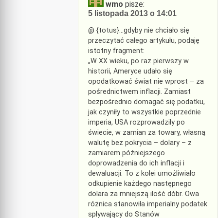
wmo
pisze:
5 listopada 2013 o 14:01
@ {totus}…gdyby nie chciało się
przeczytać całego artykułu, podaję
istotny fragment:
„W XX wieku, po raz pierwszy w
historii, Ameryce udało się
opodatkować świat nie wprost – za
pośrednictwem inflacji. Zamiast
bezpośrednio domagać się podatku,
jak czyniły to wszystkie poprzednie
imperia, USA rozprowadziły po
świecie, w zamian za towary, własną
walutę bez pokrycia – dolary – z
zamiarem późniejszego
doprowadzenia do ich inflacji i
dewaluacji. To z kolei umożliwiało
odkupienie każdego następnego
dolara za mniejszą ilość dóbr. Owa
różnica stanowiła imperialny podatek
spływający do Stanów