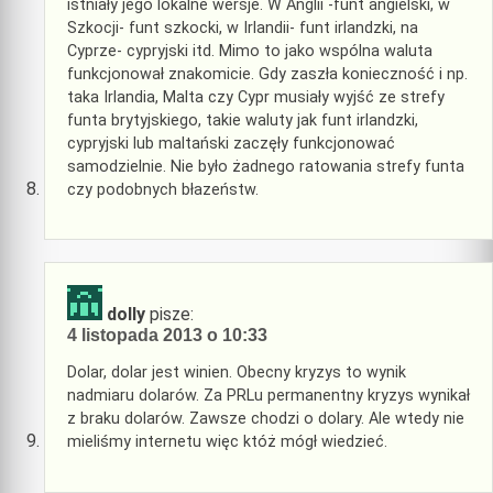
istniały jego lokalne wersje. W Anglii -funt angielski, w
Szkocji- funt szkocki, w Irlandii- funt irlandzki, na
Cyprze- cypryjski itd. Mimo to jako wspólna waluta
funkcjonował znakomicie. Gdy zaszła konieczność i np.
taka Irlandia, Malta czy Cypr musiały wyjść ze strefy
funta brytyjskiego, takie waluty jak funt irlandzki,
cypryjski lub maltański zaczęły funkcjonować
samodzielnie. Nie było żadnego ratowania strefy funta
czy podobnych błazeństw.
dolly
pisze:
4 listopada 2013 o 10:33
Dolar, dolar jest winien. Obecny kryzys to wynik
nadmiaru dolarów. Za PRLu permanentny kryzys wynikał
z braku dolarów. Zawsze chodzi o dolary. Ale wtedy nie
mieliśmy internetu więc któż mógł wiedzieć.