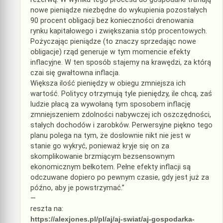
nowe pieniądze niezbędne do wykupienia pozostałych
90 procent obligacji bez konieczności drenowania
rynku kapitałowego i zwiększania stóp procentowych.
Pożyczając pieniądze (to znaczy sprzedając nowe
obligacje) rząd generuje w tym momencie efekty
inflacyjne. W ten sposób stajemy na krawędzi, za którą
czai się gwałtowna inflacja.
Większa ilość pieniędzy w obiegu zmniejsza ich
wartość. Politycy otrzymują tyle pieniędzy, ile chcą, zaś
ludzie płacą za wywołaną tym sposobem inflację
zmniejszeniem zdolności nabywczej ich oszczędności,
stałych dochodów i zarobków. Perwersyjne piękno tego
planu polega na tym, że dosłownie nikt nie jest w
stanie go wykryć, ponieważ kryje się on za
skomplikowanie brzmiącym bezsensownym
ekonomicznym bełkotem. Pełne efekty inflacji są
odczuwane dopiero po pewnym czasie, gdy jest już za
późno, aby je powstrzymać.”
—
reszta na:
https://alexjones.pl/pl/aj/aj-swiat/aj-gospodarka-