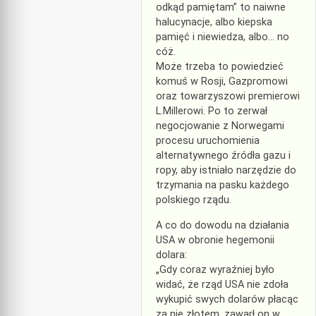
odkąd pamiętam” to naiwne
halucynacje, albo kiepska
pamięć i niewiedza, albo… no
cóż.
Może trzeba to powiedzieć
komuś w Rosji, Gazpromowi
oraz towarzyszowi premierowi
L.Millerowi. Po to zerwał
negocjowanie z Norwegami
procesu uruchomienia
alternatywnego źródła gazu i
ropy, aby istniało narzędzie do
trzymania na pasku każdego
polskiego rządu.
A co do dowodu na działania
USA w obronie hegemonii
dolara:
„Gdy coraz wyraźniej było
widać, że rząd USA nie zdoła
wykupić swych dolarów płacąc
za nie złotem, zawarł on w