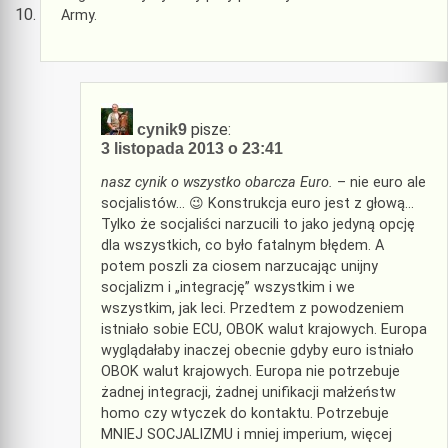
Army.
pisze:
cynik9
3 listopada 2013 o 23:41
nasz cynik o wszystko obarcza Euro.
– nie euro ale
socjalistów… 😉 Konstrukcja euro jest z głową…
Tylko że socjaliści narzucili to jako jedyną opcję
dla wszystkich, co było fatalnym błędem. A
potem poszli za ciosem narzucając unijny
socjalizm i „integrację” wszystkim i we
wszystkim, jak leci. Przedtem z powodzeniem
istniało sobie ECU, OBOK walut krajowych. Europa
wyglądałaby inaczej obecnie gdyby euro istniało
OBOK walut krajowych. Europa nie potrzebuje
żadnej integracji, żadnej unifikacji małżeństw
homo czy wtyczek do kontaktu. Potrzebuje
MNIEJ SOCJALIZMU i mniej imperium, więcej