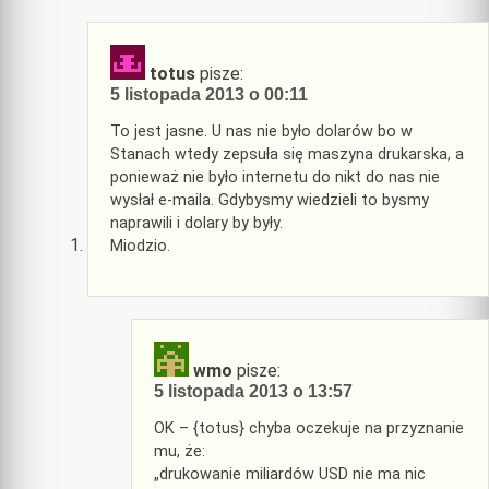
totus
pisze:
5 listopada 2013 o 00:11
To jest jasne. U nas nie było dolarów bo w
Stanach wtedy zepsuła się maszyna drukarska, a
ponieważ nie było internetu do nikt do nas nie
wysłał e-maila. Gdybysmy wiedzieli to bysmy
naprawili i dolary by były.
Miodzio.
wmo
pisze:
5 listopada 2013 o 13:57
OK – {totus} chyba oczekuje na przyznanie
mu, że:
„drukowanie miliardów USD nie ma nic