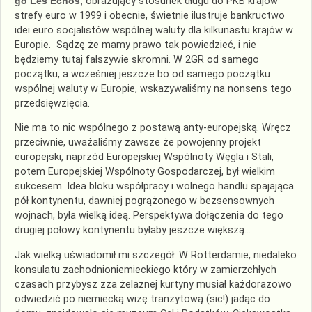
go Les Echos,
obrazujący stosunek długu do PKB krajów
strefy euro w 1999 i obecnie, świetnie ilustruje bankructwo
idei euro socjalistów wspólnej waluty dla kilkunastu krajów w
Europie. Sądzę że mamy prawo tak powiedzieć, i nie
będziemy tutaj fałszywie skromni. W 2GR od samego
początku, a wcześniej jeszcze bo od samego początku
wspólnej waluty w Europie, wskazywaliśmy na nonsens tego
przedsięwzięcia.
Nie ma to nic wspólnego z postawą anty-europejską. Wręcz
przeciwnie, uważaliśmy zawsze że powojenny projekt
europejski, naprzód Europejskiej Wspólnoty Węgla i Stali,
potem Europejskiej Wspólnoty Gospodarczej, był wielkim
sukcesem. Idea bloku współpracy i wolnego handlu spajająca
pół kontynentu, dawniej pogrążonego w bezsensownych
wojnach, była wielką ideą. Perspektywa dołączenia do tego
drugiej połowy kontynentu byłaby jeszcze większą…
Jak wielką uświadomił mi szczegół. W Rotterdamie, niedaleko
konsulatu zachodnioniemieckiego który w zamierzchłych
czasach przybysz zza żelaznej kurtyny musiał każdorazowo
odwiedzić po niemiecką wizę tranzytową (sic!) jadąc do