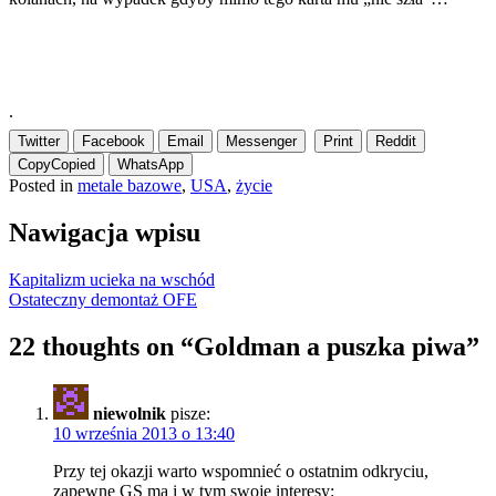
.
Twitter
Facebook
Email
Messenger
Print
Reddit
Copy
Copied
WhatsApp
Posted in
metale bazowe
,
USA
,
życie
Nawigacja wpisu
Kapitalizm ucieka na wschód
Ostateczny demontaż OFE
22 thoughts on “
Goldman a puszka piwa
”
niewolnik
pisze:
10 września 2013 o 13:40
Przy tej okazji warto wspomnieć o ostatnim odkryciu,
zapewne GS ma i w tym swoje interesy: