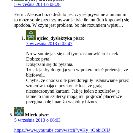
5 września 2013 o 08:28
Eerrr.. Aleosochozi? Jeśli to jest czyjeś prywatne aluminium
to może sobie przetrzymywać je tyle ile mu (lub kupcowi) się
spodoba. W czym jest problem, bo nie rozumiem wpisu…
ojciec_dyslektyka
pisze:
7 września 2013 o 02:47
No w sumie jak się nad tym zastanowić to Lucek
Dobrze pyta.
Dołączam się do pytania.
To tak jakby do grających w pokera mieć pretensje, że
blefowali.
Chyba, że chodzi o te pseudoreguły ustanawiane przez
szulerów mające przekonać łosi, że grają
nieznaczonymi kartami. Jak je jeden z szulerów je
łamie to inni szulerzy mogą mu pogrozić placem,że
przegina pałę i naraża wspólny biznes.
Mirek
pisze:
5 września 2013 o 06:03
https://www.youtube.com/watch?v=Ky_rObbiOIU