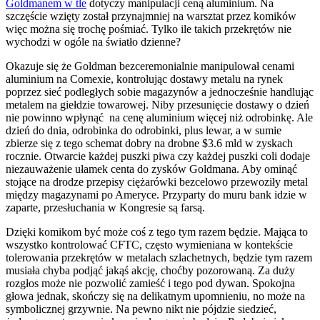
Goldmanem w tle
dotyczy manipulacji ceną aluminium. Na
szczęście wzięty został przynajmniej na warsztat przez komików
więc można się trochę pośmiać. Tylko ile takich przekrętów nie
wychodzi w ogóle na światło dzienne?
Okazuje się że Goldman bezceremonialnie manipulował cenami
aluminium na Comexie, kontrolując dostawy metalu na rynek
poprzez sieć podległych sobie magazynów a jednocześnie handlując
metalem na giełdzie towarowej. Niby przesunięcie dostawy o dzień
nie powinno wpłynąć na cenę aluminium więcej niż odrobinkę. Ale
dzień do dnia, odrobinka do odrobinki, plus lewar, a w sumie
zbierze się z tego schemat dobry na drobne $3.6 mld w zyskach
rocznie. Otwarcie każdej puszki piwa czy każdej puszki coli dodaje
niezauważenie ułamek centa do zysków Goldmana. Aby ominąć
stojące na drodze przepisy ciężarówki bezcelowo przewoziły metal
między magazynami po Ameryce. Przyparty do muru bank idzie w
zaparte, przesłuchania w Kongresie są farsą.
Dzięki komikom być może coś z tego tym razem będzie. Mająca to
wszystko kontrolować CFTC, często wymieniana w kontekście
tolerowania przekrętów w metalach szlachetnych, będzie tym razem
musiała chyba podjąć jakąś akcję, choćby pozorowaną. Za duży
rozgłos może nie pozwolić zamieść i tego pod dywan. Spokojna
głowa jednak, skończy się na delikatnym upomnieniu, no może na
symbolicznej grzywnie. Na pewno nikt nie pójdzie siedzieć,