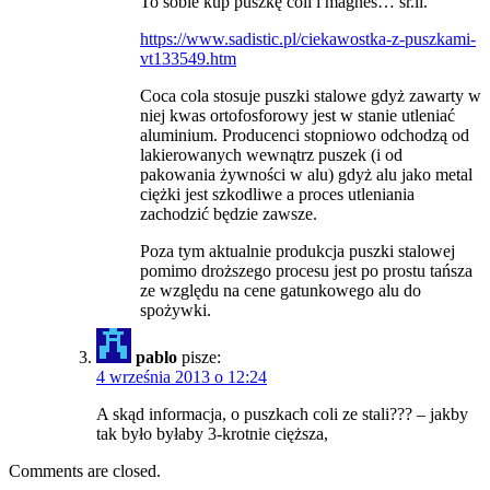
To sobie kup puszkę coli i magnes… sr.li.
https://www.sadistic.pl/ciekawostka-z-puszkami-
vt133549.htm
Coca cola stosuje puszki stalowe gdyż zawarty w
niej kwas ortofosforowy jest w stanie utleniać
aluminium. Producenci stopniowo odchodzą od
lakierowanych wewnątrz puszek (i od
pakowania żywności w alu) gdyż alu jako metal
ciężki jest szkodliwe a proces utleniania
zachodzić będzie zawsze.
Poza tym aktualnie produkcja puszki stalowej
pomimo droższego procesu jest po prostu tańsza
ze względu na cene gatunkowego alu do
spożywki.
pablo
pisze:
4 września 2013 o 12:24
A skąd informacja, o puszkach coli ze stali??? – jakby
tak było byłaby 3-krotnie cięższa,
Comments are closed.