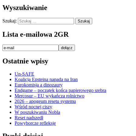
Wyszukiwanie
Szukaj:
Lista e-mailowa 2GR
Ostatnie wpisy
Un-SAFE
Koalicja Epsteina napada na Iran
Eurokomisja a dinozaury
Endgame – początek końca papierowego srebra
Mercosur – EU wykańcza rolnictwo
2026 – apogeum resetu systemu
Wśród nocnej ciszy
W poszukiwaniu Nobla
Reset nadszedł
Powyborcze refleksje
Rynki dzisiaj