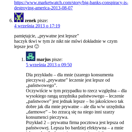
https://www.marketwatch.com/story/big-banks-conspiracy-is-
destroying-america-2013-08-07
zenek
pisze:
4 września 2013 o 17:19
pamiętajcie, „prywatne jest lepsze”
haczyk tkwi w tym że nikt nie mówi dokładnie w czym
lepsze jest 🙂
marjus
pisze:
5 września 2013 o 09:50
Dla przykładu – dla mnie (szarego konsumenta
pieczywa) „prywatne” leczenie jest lepsze od
„państwowego”.
Oczywiście w tym przypadku to rzecz względna – dla
wysokiego rangą urzędnika państwowego – leczenie
„państwowe” jest jednak lepsze – bo jakościowo tak
dobre jak dla mnie prywatne – ale dla w/w urzędnika
„darmowe” – bo zrzucą się na niego inni szarzy
konsumenci pieczywa.
Przykład 2 – prywatna firma pocztowa jest lepsza od
państwowej. Lepsza bo bardziej efektywna – a mnie