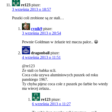
re123
pisze:
3 września 2013 o 18:57
Puszki coli zrobione są ze stali…
cynik9
pisze:
3 września 2013 o 20:54
Pewnie Goldman w żelazie też macza palce.. 😀
dragonball
pisze:
4 września 2013 o 11:51
@re123
Ze stali co babka sr.li.
Coca cola uzywa aluminiowych puszek od roku
panskiego 1967.
Ty chyba pijesz coca cole z puszek po farbie bo wtedy
ma wiecej zelaza..
re123
pisze:
6 września 2013 o 11:27