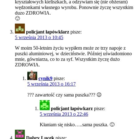
kryształowych kieliszkach, a odzywiam się (nie obżeram)
wędzonkami własnego wyrobu. Ponownie życzę wszystkim
duzo ZDROWIA.
🙂
policjant łapówklarz
pisze:
5 września 2013 o 10:45
W moim 50-letnim życiu wypiłem może ze trzy napoje z
puszki aluminiowej, w dzieciństwie. Później uświadomiono
mnie, gówniarza, co to za syf. Wszystkim życzę dużo
ZDROWIA.
cynik9
pisze:
5 września 2013 o 16:17
??? zawartość czy sama puszka??? 😉
policjant łapówkarz
pisze:
5 września 2013 o 22:46
Kłaniam się nisko…..sama puszka. 🙂
Dobry Lucek
pisze: