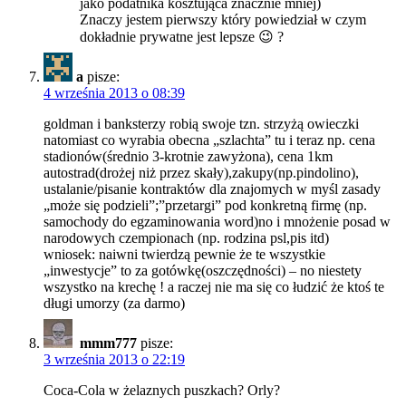
jako podatnika kosztująca znacznie mniej)
Znaczy jestem pierwszy który powiedział w czym
dokładnie prywatne jest lepsze 😉 ?
a
pisze:
4 września 2013 o 08:39
goldman i banksterzy robią swoje tzn. strzyżą owieczki
natomiast co wyrabia obecna „szlachta” tu i teraz np. cena
stadionów(średnio 3-krotnie zawyżona), cena 1km
autostrad(drożej niż przez skały),zakupy(np.pindolino),
ustalanie/pisanie kontraktów dla znajomych w myśl zasady
„może się podzieli”;”przetargi” pod konkretną firmę (np.
samochody do egzaminowania word)no i mnożenie posad w
narodowych czempionach (np. rodzina psl,pis itd)
wniosek: naiwni twierdzą pewnie że te wszystkie
„inwestycje” to za gotówkę(oszczędności) – no niestety
wszystko na krechę ! a raczej nie ma się co łudzić że ktoś te
długi umorzy (za darmo)
mmm777
pisze:
3 września 2013 o 22:19
Coca-Cola w żelaznych puszkach? Orly?