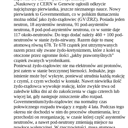
„Naukowcy z CERN w Genewie ogłosili odkrycie
najcięższego pierwiastka, jeszcze nieznanego nauce. Nowy
pierwiastek to Governmentium, co w polskim tłumaczeniu
można oddać jako żydo-rządowiec (GV/ŻRZ). Posiada jeden
neutron, 18 asystentów neutrona, 91 pod-asystentów
neutrona, 8 pod-pod-asystentów neutrona, co w sumie daje
117 około-neutronów. Do tego dodać należy 460 + 100 pod-
neutronów w stanie żydo-nirwany. Razem daje to masę
atomową równą 678. Te 678 cząstek jest utrzymywanych
razem przez siły zwane żydo-kretynizmem, które z kolei są
otoczone przez ogromne ilości „jakby prawomyślnych”
cząstek zwanych wyrobnikami.
Ponieważ żydo-rządowiec nie ma elektronów ani protonów,
jest zatem w stanie bezczynnej bierności. Jednakże, jego
istnienie może być wykryte, ponieważ utrudnia każdą reakcję
z czymś, z czym wchodzi w kontakt. Nawet niewielka ilość
żydo-rządowca wywołuje reakcję, które zwykle trwa od
zaledwie kilku dni aż do zakończenia w ciągu czterech lub
więcej lat, gdy następuje zniszczenie albo rozpad.
Governmentium/żydo-rządowiec ma normalny czas
połowicznego rozpadu trwający z reguły 4 lata. Podczas tego
okresu nie dochodzi w nim do procesów obumierania, lecz
przechodzi on reorganizację, w czasie której część asystentów
neutronów, a nawet pod-neutrony zmieniają miejsce na
powłoce walencyjnej. W rzeczywistości, masa atomowa