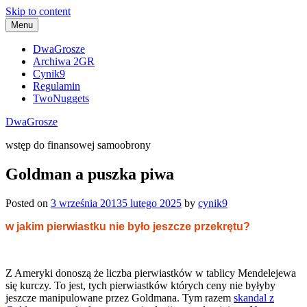
Skip to content
Menu
DwaGrosze
Archiwa 2GR
Cynik9
Regulamin
TwoNuggets
DwaGrosze
wstęp do finansowej samoobrony
Goldman a puszka piwa
Posted on
3 września 2013
5 lutego 2025
by
cynik9
w jakim pierwiastku nie było jeszcze przekrętu?
Z Ameryki donoszą że liczba pierwiastków w tablicy Mendelejewa
się kurczy. To jest, tych pierwiastków których ceny nie byłyby
jeszcze manipulowane przez Goldmana. Tym razem
skandal z