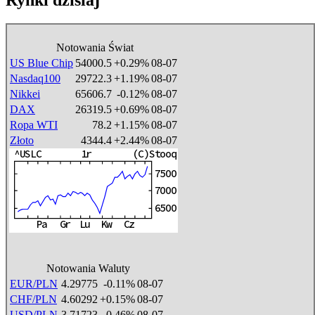
Notowania Świat
US Blue Chip
54000.5
+0.29%
08-07
Nasdaq100
29722.3
+1.19%
08-07
Nikkei
65606.7
-0.12%
08-07
DAX
26319.5
+0.69%
08-07
Ropa WTI
78.2
+1.15%
08-07
Złoto
4344.4
+2.44%
08-07
Notowania Waluty
EUR/PLN
4.29775
-0.11%
08-07
CHF/PLN
4.60292
+0.15%
08-07
USD/PLN
3.71723
-0.46%
08-07