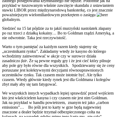
żadnego postępowania kryminalnego nie będzie. Podobnie jak na
przykład w tuszowanym właśnie zawzięcie skandalu z ustawianiem
stawki LIBOR przez międzynarodową banksterkę, co jest znacznie
poważniejszym wielomiliardowym przekrętem o zasięgu
globalnym.
Siedzieć na 15 lat pójdzie za to jakiś murzyński nastolatek złapany
po raz trzeci z działką kokainy… Bo to Goldman rządzi Ameryką, a
nie odwrotnie. Taka jest rzeczywistość.
Warto o tym pamiętać za każdym razem kiedy stajemy się
„uczestnikami rynku”. Zakładamy wtedy że kasyno do którego
wchodzimy zainwestować w akcje czy w surowce działa
zasadniczo
fair
. Że są pewne reguły gry i że jest cieć który pilnuje
aby pole gry było równe dla wszystkich. Spodziewamy się że ceny
poruszane jest kolektywnymi decyzjami równouprawnionych
uczestników rynku. Tak czasem może istotnie być. Ale tylko
czasem. Wtedy głównie kiedy rynek jest dla Goldmana i kolegów
zbyt mały aby się tam fatygować.
We wszystkich innych wypadkach lepiej sprawdzić przed wejściem
kto jest właścicielem kasyna i czy czasem nie jest nim Goldman.
Jak na przykład w handlu powietrzem, znanym też jako „carbon
emissions”… Bo jeśli jest to karty w grze będą najpewniej
znaczone a dealer będzie trzymał odbezpieczonego colta na
kolanach, na wypadek gdyby mimo tego karta mu „nie szła”…