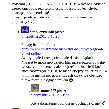
Polecam „BAILOUT: AGE OF GREED” – słowo Goldman
często tam pada, reżyserem jest Uwe Boll, co jest chyba
znaczącą rekomendacją!
(Tzn. – jeżeli on robi taki film, to znaczy że temat jest
popularny 🙂 )
Stały czytelnik
pisze:
5 września 2013 o 18:25
Podaję linka do filmu:
https://www.solarmovie.me/watch-bailout-the-age-of-
greed-online.html
(w oryginale i trochę cicho, ale da się oglądać)
Nie jest to może arcydzieło, film raczej przewidywalny
w każdym momencie, ale obejrzeć można. Jeśli ktoś
chce zaoszczędzić 1,5h, to niech obejrzy trailer na YT –
w filmie nie ma nic nowego. Jeśli ktoś chce obejrzeć
film – niech nie ogląda trailera 😉
mmm777
pisze:
5 września 2013 o 21:33
Ale zakończenie podnosi na duchu, czyż nie? 🙂