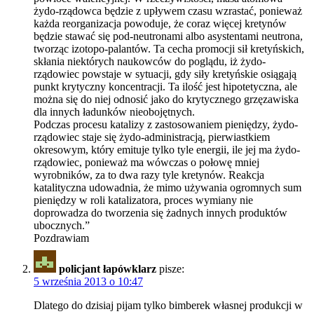
żydo-rządowca będzie z upływem czasu wzrastać, ponieważ
każda reorganizacja powoduje, że coraz więcej kretynów
będzie stawać się pod-neutronami albo asystentami neutrona,
tworząc izotopo-palantów. Ta cecha promocji sił kretyńskich,
skłania niektórych naukowców do poglądu, iż żydo-
rządowiec powstaje w sytuacji, gdy siły kretyńskie osiągają
punkt krytyczny koncentracji. Ta ilość jest hipotetyczna, ale
można się do niej odnosić jako do krytycznego grzęzawiska
dla innych ładunków nieobojętnych.
Podczas procesu katalizy z zastosowaniem pieniędzy, żydo-
rządowiec staje się żydo-administracją, pierwiastkiem
okresowym, który emituje tylko tyle energii, ile jej ma żydo-
rządowiec, ponieważ ma wówczas o połowę mniej
wyrobników, za to dwa razy tyle kretynów. Reakcja
katalityczna udowadnia, że mimo używania ogromnych sum
pieniędzy w roli katalizatora, proces wymiany nie
doprowadza do tworzenia się żadnych innych produktów
ubocznych.”
Pozdrawiam
policjant łapówklarz
pisze:
5 września 2013 o 10:47
Dlatego do dzisiaj pijam tylko bimberek własnej produkcji w