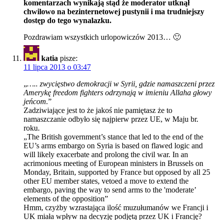
komentarzach wynikają stąd że moderator utknął
chwilowo na bezinternetowej pustynii i ma trudniejszy
dostęp do tego wynalazku.
Pozdrawiam wszystkich urlopowiczów 2013… 🙂
katia
pisze:
11 lipca 2013 o 03:47
„
….. zwycięstwo demokracji w Syrii, gdzie namaszczeni przez
Amerykę freedom fighters odrzynają w imieniu Allaha głowy
jeńcom.
”
Zadziwiające jest to że jakoś nie pamiętasz że to
namaszczanie odbyło się najpierw przez UE, w Maju br.
roku.
„The British government’s stance that led to the end of the
EU’s arms embargo on Syria is based on flawed logic and
will likely exacerbate and prolong the civil war. In an
acrimonious meeting of European ministers in Brussels on
Monday, Britain, supported by France but opposed by all 25
other EU member states, vetoed a move to extend the
embargo, paving the way to send arms to the 'moderate’
elements of the opposition”
Hmm, czyżby wzrastająca ilość muzułumanów we Francji i
UK miała wpływ na decyzję podjętą przez UK i Francję?