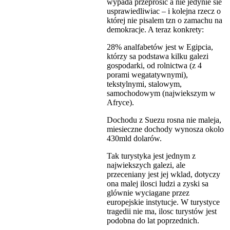
wypada przeprosic a nie jedynie sie
usprawiedliwiac – i kolejna rzecz o
której nie pisalem tzn o zamachu na
demokracje. A teraz konkrety:
28% analfabetów jest w Egipcia,
którzy sa podstawa kilku galezi
gospodarki, od rolnictwa (z 4
porami wegatatywnymi),
tekstylnymi, stalowym,
samochodowym (najwiekszym w
Afryce).
Dochodu z Suezu rosna nie maleja,
miesieczne dochody wynosza okolo
430mld dolarów.
Tak turystyka jest jednym z
najwiekszych galezi, ale
przeceniany jest jej wklad, dotyczy
ona malej ilosci ludzi a zyski sa
glównie wyciagane przez
europejskie instytucje. W turystyce
tragedii nie ma, ilosc turystów jest
podobna do lat poprzednich.