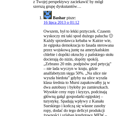
z Twojej perspektywy zaciekawić by mógł
szerszą grupę dyskutantów…
Bashar
pisze:
16 lipca 2013 o 01:12
Owszem, był to lekki prztyczek. Czasem
wyskoczy mi taki spod dużego palucha 🙂
Każdy sprzedawca kebaba w Kairze wie,
że egipska demokracja to fasada sterowana
przez wojskową juntę na amerykańskim
chlebie i dopóki okruchy z pańskiego stołu
docierają do nizin, dopóty spokój.
„Zebrano 20 mln. podpisów pod petycją”
– nie lada wyczyn w kraju, gdzie
analfabetyzm sięga 50%. „Na ulice nie
wyszła biedota” gdyby na ulice wyszła
klasa średnia to Mursi zapakowałby ją w
dwa autobusy i byłoby po zamieszkach.
Wysokie ceny ropy i kryzys, podcinają
główną gałąź gospodarki egipskiej –
turystykę. Spadają wpływy z Kanału
Sueskiego i kończą się własne zasoby
ropy, dodać do tego deficyt produkcji
żywności i szlaban kredytowy MFW –