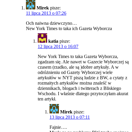
Mirek
pisze:
11 lipca 2013 o 07:26
Och naiwna dziewczyno…
New York Times to taka ich Gazeta Wyborcza
katia
pisze:
12 lipca 2013 o 16:07
New York Times to taka Gazeta Wyborcza,
zgadzam się. Ale nawet w Gazecie Wyborczej są
czasem (rzadko, ale są )dobre artykuły. A w
odróżnieniu od Gazety Wyborczej wiele
artykułów w NYT piszą ludzie z BW, a cytaty z
rozmaitych artykułów można znaleść w
dziennikach, blogach i twitterach z Bliskiego
Wschodu. I właśnie dlatego przytoczyłam akurat
ten artykł.
Mirek
pisze:
13 lipca 2013 o 07:11
Fajnie….