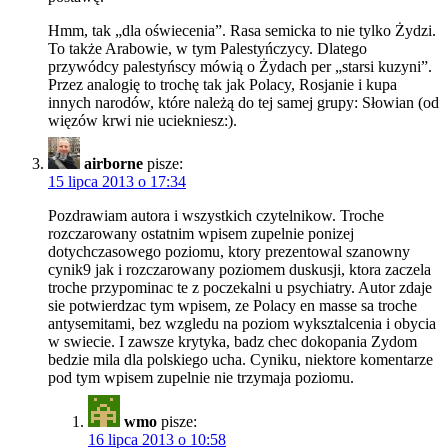
Hmm, tak „dla oświecenia”. Rasa semicka to nie tylko Żydzi.
To także Arabowie, w tym Palestyńczycy. Dlatego
przywódcy palestyńscy mówią o Żydach per „starsi kuzyni”.
Przez analogię to trochę tak jak Polacy, Rosjanie i kupa
innych narodów, które należą do tej samej grupy: Słowian (od
więzów krwi nie uciekniesz:).
airborne
pisze:
15 lipca 2013 o 17:34
Pozdrawiam autora i wszystkich czytelnikow. Troche
rozczarowany ostatnim wpisem zupelnie ponizej
dotychczasowego poziomu, ktory prezentowal szanowny
cynik9 jak i rozczarowany poziomem duskusji, ktora zaczela
troche przypominac te z poczekalni u psychiatry. Autor zdaje
sie potwierdzac tym wpisem, ze Polacy en masse sa troche
antysemitami, bez wzgledu na poziom wyksztalcenia i obycia
w swiecie. I zawsze krytyka, badz chec dokopania Zydom
bedzie mila dla polskiego ucha. Cyniku, niektore komentarze
pod tym wpisem zupelnie nie trzymaja poziomu.
wmo
pisze:
16 lipca 2013 o 10:58