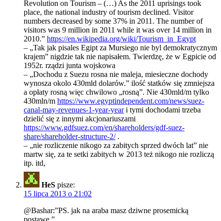
Revolution on Tourism – (…) As the 2011 uprisings took
place, the national industry of tourism declined. Visitor
numbers decreased by some 37% in 2011. The number of
visitors was 9 million in 2011 while it was over 14 million in
2010.”
https://en.wikipedia.org/wiki/Tourism_in_Egypt
– „Tak jak pisales Egipt za Mursiego nie byl demokratycznym
krajem” nigdzie tak nie napisałem. Twierdzę, że w Egpicie od
1952r. rządzi junta wojskowa
– „Dochodu z Suezu rosna nie maleja, miesieczne dochody
wynosza okolo 430mld dolarów.” ilość statków się zmniejsza
a opłaty rosną więc chwilowo „rosną”. Nie 430mld/m tylko
430mln/m
https://www.egyptindependent.com/news/suez-
canal-may-revenues-1-year-year
i tymi dochodami trzeba
dzielić się z innymi akcjonariuszami
https://www.gdfsuez.com/en/shareholders/gdf-suez-
share/shareholder-structure-2/
.
– „nie rozliczenie nikogo za zabitych sprzed dwóch lat” nie
martw się, za te setki zabitych w 2013 też nikogo nie rozliczą
itp. itd,
HeS
pisze:
15 lipca 2013 o 21:02
@Bashar:”PS. jak na araba masz dziwne prosemicką
postawę.”