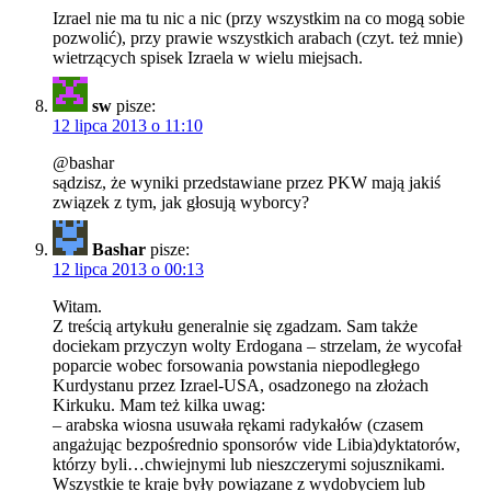
Izrael nie ma tu nic a nic (przy wszystkim na co mogą sobie
pozwolić), przy prawie wszystkich arabach (czyt. też mnie)
wietrzących spisek Izraela w wielu miejsach.
sw
pisze:
12 lipca 2013 o 11:10
@bashar
sądzisz, że wyniki przedstawiane przez PKW mają jakiś
związek z tym, jak głosują wyborcy?
Bashar
pisze:
12 lipca 2013 o 00:13
Witam.
Z treścią artykułu generalnie się zgadzam. Sam także
dociekam przyczyn wolty Erdogana – strzelam, że wycofał
poparcie wobec forsowania powstania niepodległego
Kurdystanu przez Izrael-USA, osadzonego na złożach
Kirkuku. Mam też kilka uwag:
– arabska wiosna usuwała rękami radykałów (czasem
angażując bezpośrednio sponsorów vide Libia)dyktatorów,
którzy byli…chwiejnymi lub nieszczerymi sojusznikami.
Wszystkie te kraje były powiązane z wydobyciem lub