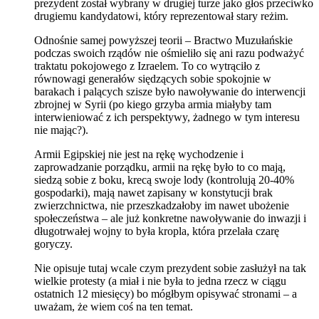
prezydent został wybrany w drugiej turze jako głos przeciwko
drugiemu kandydatowi, który reprezentował stary reżim.
Odnośnie samej powyższej teorii – Bractwo Muzułańskie
podczas swoich rządów nie ośmieliło się ani razu podważyć
traktatu pokojowego z Izraelem. To co wytrąciło z
równowagi generałów siędzących sobie spokojnie w
barakach i palących szisze było nawoływanie do interwencji
zbrojnej w Syrii (po kiego grzyba armia miałyby tam
interwieniować z ich perspektywy, żadnego w tym interesu
nie mając?).
Armii Egipskiej nie jest na rękę wychodzenie i
zaprowadzanie porządku, armii na rękę było to co mają,
siedzą sobie z boku, krecą swoje lody (kontrolują 20-40%
gospodarki), mają nawet zapisany w konstytucji brak
zwierzchnictwa, nie przeszkadzałoby im nawet ubożenie
społeczeństwa – ale już konkretne nawoływanie do inwazji i
długotrwałej wojny to była kropla, która przelała czarę
goryczy.
Nie opisuje tutaj wcale czym prezydent sobie zasłużył na tak
wielkie protesty (a miał i nie była to jedna rzecz w ciągu
ostatnich 12 miesięcy) bo mógłbym opisywać stronami – a
uważam, że wiem coś na ten temat.