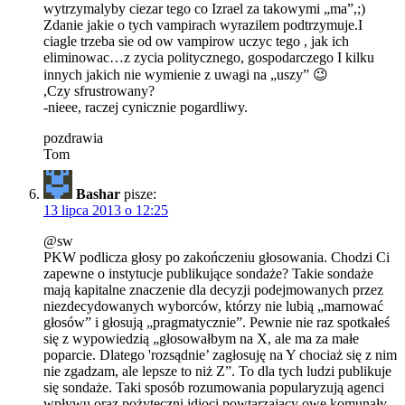
wytrzymalyby ciezar tego co Izrael za takowymi „ma”,;)
Zdanie jakie o tych vampirach wyrazilem podtrzymuje.I
ciagle trzeba sie od ow vampirow uczyc tego , jak ich
eliminowac…z zycia politycznego, gospodarczego I kilku
innych jakich nie wymienie z uwagi na „uszy” 😉
,Czy sfrustrowany?
-nieee, raczej cynicznie pogardliwy.
pozdrawia
Tom
Bashar
pisze:
13 lipca 2013 o 12:25
@sw
PKW podlicza głosy po zakończeniu głosowania. Chodzi Ci
zapewne o instytucje publikujące sondaże? Takie sondaże
mają kapitalne znaczenie dla decyzji podejmowanych przez
niezdecydowanych wyborców, którzy nie lubią „marnować
głosów” i głosują „pragmatycznie”. Pewnie nie raz spotkałeś
się z wypowiedzią „głosowałbym na X, ale ma za małe
poparcie. Dlatego 'rozsądnie’ zagłosuję na Y chociaż się z nim
nie zgadzam, ale lepsze to niż Z”. To dla tych ludzi publikuje
się sondaże. Taki sposób rozumowania popularyzują agenci
wpływu oraz pożyteczni idioci powtarzający owe komunały