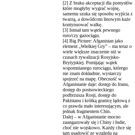
[2] Z braku akceptacji dla pomysłów
które mogłyby wygrać wojnę,
samemu szuka się sposobu wyjścia z
twarzą, a dowódcom linowym każe
kontynuować walkę.
[3] Istniał tam wątek pewnego
ruro/czy gazociągu.
[4] Big Picture: Afganistan jako
element „Wielkiej Gry” – ma teraz o
wiele większe znaczenie niż w
czasach rywalizacji Rosyjsko-
Brytyjskiej. Pomijając wątek
wspomnianego rurociągu, którego
nie znam dokładnie, wystarczy
spojrzeć na mapę. Obecność w
Afganistanie daje: dostęp do Iranu,
dostęp do postsowieckiego
podbrzusza Rosji, dostęp do
Pakistanu i krótką granicę lądową z
co prawda mało interesującym, ale
jednak fragmentem Chin.
Dalej – w Afganistanie mocno
zaangazowały się i Chiny i Indie,
choć nie wojskowo. Każdy chce się
tam usadowić ze względu na