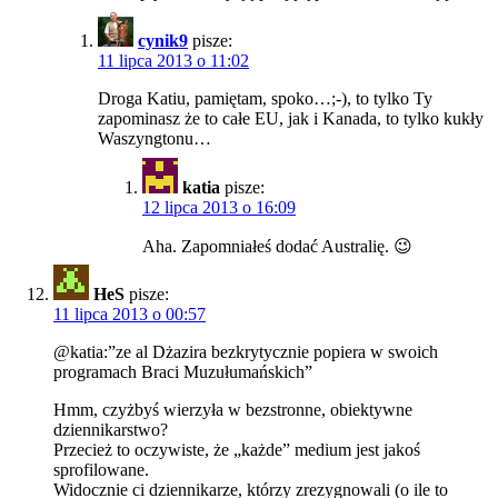
cynik9
pisze:
11 lipca 2013 o 11:02
Droga Katiu, pamiętam, spoko…;-), to tylko Ty
zapominasz że to całe EU, jak i Kanada, to tylko kukły
Waszyngtonu…
katia
pisze:
12 lipca 2013 o 16:09
Aha. Zapomniałeś dodać Australię. 😉
HeS
pisze:
11 lipca 2013 o 00:57
@katia:”ze al Dżazira bezkrytycznie popiera w swoich
programach Braci Muzułumańskich”
Hmm, czyżbyś wierzyła w bezstronne, obiektywne
dziennikarstwo?
Przecież to oczywiste, że „każde” medium jest jakoś
sprofilowane.
Widocznie ci dziennikarze, którzy zrezygnowali (o ile to