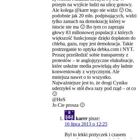
przepis na wyjście ludzi na ulicę gotowy.
Ale kolega @karrr tego nie widzi 🙂 On,
podobnie jak 20 mln. podpisujących, widzi
tylko zamach na demokrację której w
istocie nie ma 🙂 Bo tym co zaprząta
głowy 83 milionowej populacji z których
większość funkcjonuje dzięki dopłatom do
chleba, gazu, ropy jest demokracja. Takie
postrzeganie to optyka debka.com i NYT.
Proszę prześledzić sobie transparenty z
protestów – te anglojęzyczne elukubracje,
które usłużne media powielają aby ładnie
konweniowały z wytycznymi. Ale
mniejsza nawet o to wszystko.
Najważniejsze jest to, że drogi Cyniku
uderzyłeś w stół dwa razy pod rząd – ot co
🙂
@HeS
Jo Cie prosza 🙂
karrr
pisze:
16 lipca 2013 o 12:25
Byl to lekki prztyczek i czasem