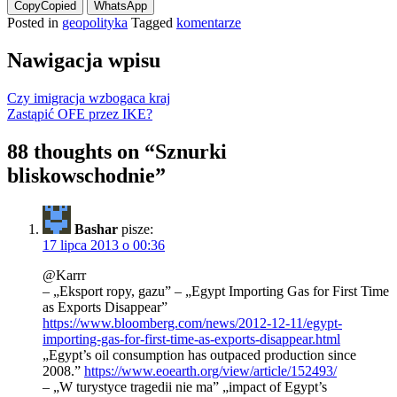
Copy
Copied
WhatsApp
Posted in
geopolityka
Tagged
komentarze
Nawigacja wpisu
Czy imigracja wzbogaca kraj
Zastąpić OFE przez IKE?
88 thoughts on “
Sznurki
bliskowschodnie
”
Bashar
pisze:
17 lipca 2013 o 00:36
@Karrr
– „Eksport ropy, gazu” – „Egypt Importing Gas for First Time
as Exports Disappear”
https://www.bloomberg.com/news/2012-12-11/egypt-
importing-gas-for-first-time-as-exports-disappear.html
„Egypt’s oil consumption has outpaced production since
2008.”
https://www.eoearth.org/view/article/152493/
– „W turystyce tragedii nie ma” „impact of Egypt’s