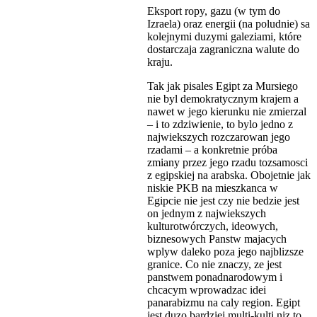
Eksport ropy, gazu (w tym do
Izraela) oraz energii (na poludnie) sa
kolejnymi duzymi galeziami, które
dostarczaja zagraniczna walute do
kraju.
Tak jak pisales Egipt za Mursiego
nie byl demokratycznym krajem a
nawet w jego kierunku nie zmierzal
– i to zdziwienie, to bylo jedno z
najwiekszych rozczarowan jego
rzadami – a konkretnie próba
zmiany przez jego rzadu tozsamosci
z egipskiej na arabska. Obojetnie jak
niskie PKB na mieszkanca w
Egipcie nie jest czy nie bedzie jest
on jednym z najwiekszych
kulturotwórczych, ideowych,
biznesowych Panstw majacych
wplyw daleko poza jego najblizsze
granice. Co nie znaczy, ze jest
panstwem ponadnarodowym i
chcacym wprowadzac idei
panarabizmu na caly region. Egipt
jest duzo bardziej multi-kulti niz to