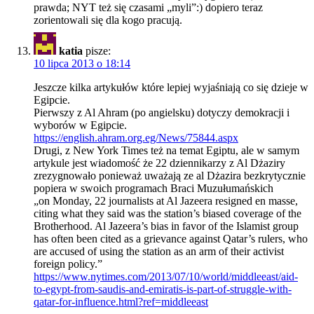
prawda; NYT też się czasami „myli”:) dopiero teraz
zorientowali się dla kogo pracują.
katia
pisze:
10 lipca 2013 o 18:14
Jeszcze kilka artykułów które lepiej wyjaśniają co się dzieje w
Egipcie.
Pierwszy z Al Ahram (po angielsku) dotyczy demokracji i
wyborów w Egipcie.
https://english.ahram.org.eg/News/75844.aspx
Drugi, z New York Times też na temat Egiptu, ale w samym
artykule jest wiadomość że 22 dziennikarzy z Al Dżaziry
zrezygnowało ponieważ uważają ze al Dżazira bezkrytycznie
popiera w swoich programach Braci Muzułumańskich
„on Monday, 22 journalists at Al Jazeera resigned en masse,
citing what they said was the station’s biased coverage of the
Brotherhood. Al Jazeera’s bias in favor of the Islamist group
has often been cited as a grievance against Qatar’s rulers, who
are accused of using the station as an arm of their activist
foreign policy.”
https://www.nytimes.com/2013/07/10/world/middleeast/aid-
to-egypt-from-saudis-and-emiratis-is-part-of-struggle-with-
qatar-for-influence.html?ref=middleeast