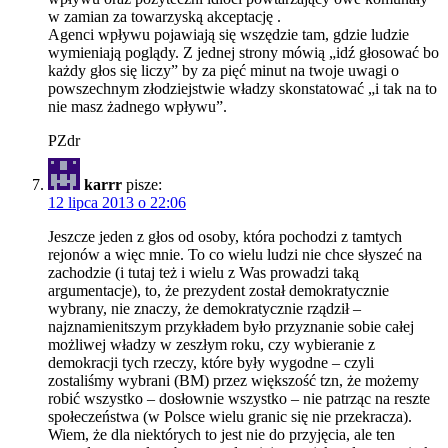
w zamian za towarzyską akceptację .
Agenci wpływu pojawiają się wszędzie tam, gdzie ludzie
wymieniają poglądy. Z jednej strony mówią „idź głosować bo
każdy głos się liczy” by za pięć minut na twoje uwagi o
powszechnym złodziejstwie władzy skonstatować „i tak na to
nie masz żadnego wpływu”.
PZdr
karrr
pisze:
12 lipca 2013 o 22:06
Jeszcze jeden z głos od osoby, która pochodzi z tamtych
rejonów a więc mnie. To co wielu ludzi nie chce słyszeć na
zachodzie (i tutaj też i wielu z Was prowadzi taką
argumentacje), to, że prezydent został demokratycznie
wybrany, nie znaczy, że demokratycznie rządził –
najznamienitszym przykładem było przyznanie sobie całej
możliwej władzy w zeszłym roku, czy wybieranie z
demokracji tych rzeczy, które były wygodne – czyli
zostaliśmy wybrani (BM) przez większość tzn, że możemy
robić wszystko – dosłownie wszystko – nie patrząc na reszte
społeczeństwa (w Polsce wielu granic się nie przekracza).
Wiem, że dla niektórych to jest nie do przyjęcia, ale ten