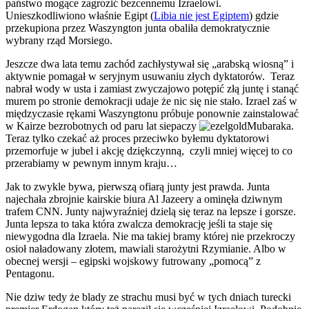
państwo mogące zagrozić bezcennemu Izraelowi.
Unieszkodliwiono właśnie Egipt (
Libia nie jest Egiptem
) gdzie
przekupiona przez Waszyngton junta obaliła demokratycznie
wybrany rząd Morsiego.
Jeszcze dwa lata temu zachód zachłystywał się „arabską wiosną” i
aktywnie pomagał w seryjnym usuwaniu złych dyktatorów. Teraz
nabrał wody w usta i zamiast zwyczajowo potępić złą juntę i stanąć
murem po stronie demokracji udaje że nic się nie stało. Izrael zaś w
międzyczasie rękami Waszyngtonu próbuje ponownie zainstalować
w Kairze bezrobotnych od paru lat siepaczy
Mubaraka.
Teraz tylko czekać aż proces przeciwko byłemu dyktatorowi
przemorfuje w jubel i akcję dziękczynną, czyli mniej więcej to co
przerabiamy w pewnym innym kraju…
Jak to zwykle bywa, pierwszą ofiarą junty jest prawda. Junta
najechała zbrojnie kairskie biura Al Jazeery a ominęła dziwnym
trafem CNN. Junty najwyraźniej dzielą się teraz na lepsze i gorsze.
Junta lepsza to taka która zwalcza demokrację jeśli ta staje się
niewygodna dla Izraela. Nie ma takiej bramy której nie przekroczy
osioł naładowany złotem, mawiali starożytni Rzymianie. Albo w
obecnej wersji – egipski wojskowy futrowany „pomocą” z
Pentagonu.
Nie dziw tedy że blady ze strachu musi być w tych dniach turecki