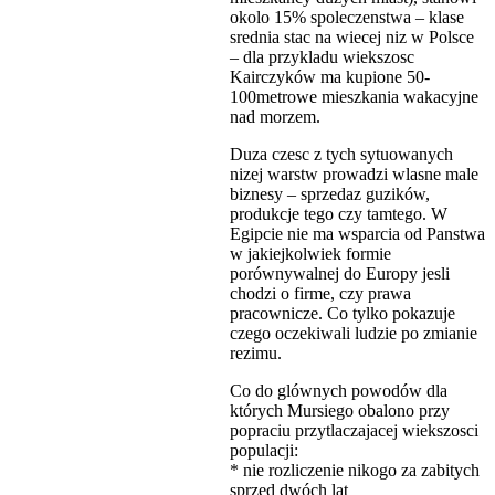
okolo 15% spoleczenstwa – klase
srednia stac na wiecej niz w Polsce
– dla przykladu wiekszosc
Kairczyków ma kupione 50-
100metrowe mieszkania wakacyjne
nad morzem.
Duza czesc z tych sytuowanych
nizej warstw prowadzi wlasne male
biznesy – sprzedaz guzików,
produkcje tego czy tamtego. W
Egipcie nie ma wsparcia od Panstwa
w jakiejkolwiek formie
porównywalnej do Europy jesli
chodzi o firme, czy prawa
pracownicze. Co tylko pokazuje
czego oczekiwali ludzie po zmianie
rezimu.
Co do glównych powodów dla
których Mursiego obalono przy
popraciu przytlaczajacej wiekszosci
populacji:
* nie rozliczenie nikogo za zabitych
sprzed dwóch lat