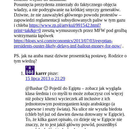
Posunięcia prezydenta zmierzały do faktycznego objęcia
władzy, a nie podrygiwanie na krótkiej smyczy generałów.
Dziwne, że nie zauważyłeś głównego powodu protestów –
zapowiedzi reglamentacji subsydiowanych paliw w tym gazu
i chleba
https://www.rp.pl/artykul/991542.html?
print=tak&p=0
zresztą wymuszonych przez MFW pod groźbą
wstrzymania łapówek
https://blogs.wsj.com/economics/2013/07/03/egyptian-
presidents-ouster-likely-delays-imf-bailout-money-for-now/
.
PS. jak na araba masz dziwne prosemicką postawę. Rodzice o
tym wiedzą?
karrr
pisze:
15 lipca 2013 o 21:29
@Bashar 🙂 Pojedź do Egiptu – zobacz jak wygląda
klasa średnia i co myśli to może zobaczysz coś więcej
niż polscy klienci wycieczek all inclusive z ich
jednotorowym postrzeganiem kraju arabskiego (a
zapewne i reszty świata). Na ulice nie wyszła biedota
(chleb był już od dawien dawna dotowany w Egipcie).
To, że kilka gazet opisało, co dzieje się w Egipcie nie
znaczy, że to jest jakiś główny powód, poszedłbyś