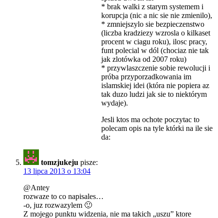
* brak walki z starym systemem i
korupcja (nic a nic sie nie zmienilo),
* zmniejszylo sie bezpieczenstwo
(liczba kradziezy wzrosla o kilkaset
procent w ciagu roku), ilosc pracy,
funt polecial w dól (chociaz nie tak
jak zlotówka od 2007 roku)
* przywlaszczenie sobie rewolucji i
próba przyporzadkowania im
islamskiej idei (która nie popiera az
tak duzo ludzi jak sie to niektórym
wydaje).
Jesli ktos ma ochote poczytac to
polecam opis na tyle którki na ile sie
da:
tomzjukeju
pisze:
13 lipca 2013 o 13:04
@Antey
rozwaze to co napisales…
-o, juz rozwazylem 🙂
Z mojego punktu widzenia, nie ma takich „uszu” ktore