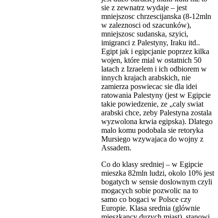
sie z zewnatrz wydaje – jest
mniejszosc chrzescijanska (8-12mln
w zaleznosci od szacunków),
mniejszosc sudanska, szyici,
imigranci z Palestyny, Iraku itd..
Egipt jak i egipcjanie poprzez kilka
wojen, które mial w ostatnich 50
latach z Izraelem i ich odbiorem w
innych krajach arabskich, nie
zamierza poswiecac sie dla idei
ratowania Palestyny (jest w Egipcie
takie powiedzenie, ze „caly swiat
arabski chce, zeby Palestyna zostala
wyzwolona krwia egipska). Dlatego
malo komu podobala sie retoryka
Mursiego wzywajaca do wojny z
Assadem.
Co do klasy sredniej – w Egipcie
mieszka 82mln ludzi, okolo 10% jest
bogatych w sensie doslownym czyli
mogacych sobie pozwolic na to
samo co bogaci w Polsce czy
Europie. Klasa srednia (glównie
mieszkancy duzych miast), stanowi