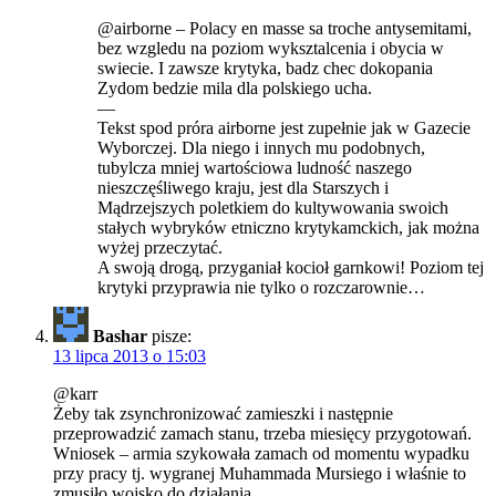
@airborne – Polacy en masse sa troche antysemitami,
bez wzgledu na poziom wyksztalcenia i obycia w
swiecie. I zawsze krytyka, badz chec dokopania
Zydom bedzie mila dla polskiego ucha.
—
Tekst spod próra airborne jest zupełnie jak w Gazecie
Wyborczej. Dla niego i innych mu podobnych,
tubylcza mniej wartościowa ludność naszego
nieszczęśliwego kraju, jest dla Starszych i
Mądrzejszych poletkiem do kultywowania swoich
stałych wybryków etniczno krytykamckich, jak można
wyżej przeczytać.
A swoją drogą, przyganiał kocioł garnkowi! Poziom tej
krytyki przyprawia nie tylko o rozczarownie…
Bashar
pisze:
13 lipca 2013 o 15:03
@karr
Żeby tak zsynchronizować zamieszki i następnie
przeprowadzić zamach stanu, trzeba miesięcy przygotowań.
Wniosek – armia szykowała zamach od momentu wypadku
przy pracy tj. wygranej Muhammada Mursiego i właśnie to
zmusiło wojsko do działania.