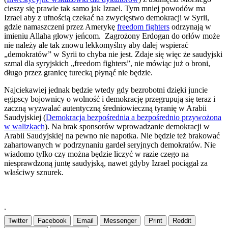
cieszy się prawie tak samo jak Izrael. Tym mniej powodów ma
Izrael aby z ufnością czekać na zwycięstwo demokracji w Syrii,
gdzie namaszczeni przez Amerykę
freedom fighters
odrzynają w
imieniu Allaha głowy jeńcom. Zagrożony Erdogan do orłów może
nie należy ale tak znowu lekkomyślny aby dalej wspierać
„demokratów” w Syrii to chyba nie jest. Zdaje się więc że saudyjski
szmal dla syryjskich „freedom fighters”, nie mówiąc już o broni,
długo przez granicę turecką płynąć nie będzie.
Najciekawiej jednak będzie wtedy gdy bezrobotni dzięki juncie
egipscy bojownicy o wolność i demokrację przegrupują się teraz i
zaczną wyzwalać autentyczną średniowieczną tyranię w Arabii
Saudyjskiej (
Demokracja bezpośrednia a bezpośrednio przywożona
w walizkach
). Na brak sponsorów wprowadzanie demokracji w
Arabii Saudyjskiej na pewno nie napotka. Nie będzie też brakować
zahartowanych w podrzynaniu gardeł seryjnych demokratów. Nie
wiadomo tylko czy można będzie liczyć w razie czego na
niesprawdzoną juntę saudyjską, nawet gdyby Izrael pociągał za
właściwy sznurek.
.
Twitter
Facebook
Email
Messenger
Print
Reddit