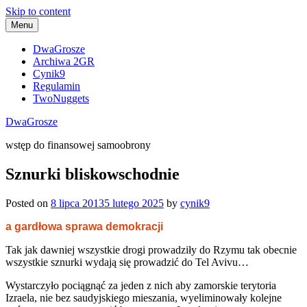
Skip to content
Menu
DwaGrosze
Archiwa 2GR
Cynik9
Regulamin
TwoNuggets
DwaGrosze
wstęp do finansowej samoobrony
Sznurki bliskowschodnie
Posted on
8 lipca 2013
5 lutego 2025
by
cynik9
a gardłowa sprawa demokracji
Tak jak dawniej wszystkie drogi prowadziły do Rzymu tak obecnie
wszystkie sznurki wydają się prowadzić do Tel Avivu…
Wystarczyło pociągnąć za jeden z nich aby zamorskie terytoria
Izraela, nie bez saudyjskiego mieszania, wyeliminowały kolejne