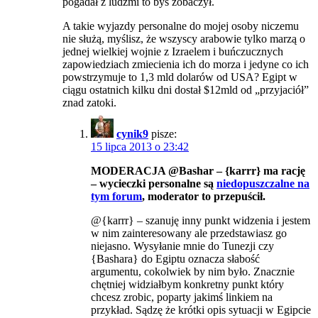
pogadał z ludźmi to byś zobaczył.
A takie wyjazdy personalne do mojej osoby niczemu
nie służą, myślisz, że wszyscy arabowie tylko marzą o
jednej wielkiej wojnie z Izraelem i buńczucznych
zapowiedziach zmiecienia ich do morza i jedyne co ich
powstrzymuje to 1,3 mld dolarów od USA? Egipt w
ciągu ostatnich kilku dni dostał $12mld od „przyjaciół”
znad zatoki.
cynik9
pisze:
15 lipca 2013 o 23:42
MODERACJA @Bashar – {karrr} ma rację
– wycieczki personalne są
niedopuszczalne na
tym forum
, moderator to przepuścił.
@{karrr} – szanuję inny punkt widzenia i jestem
w nim zainteresowany ale przedstawiasz go
niejasno. Wysyłanie mnie do Tunezji czy
{Bashara} do Egiptu oznacza słabość
argumentu, cokolwiek by nim było. Znacznie
chętniej widziałbym konkretny punkt który
chcesz zrobic, poparty jakimś linkiem na
przykład. Sądzę że krótki opis sytuacji w Egipcie