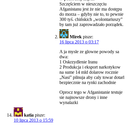
Szczęściem w nieszczęciu
Afganistanu jest że nie ma dostępu
do morza – gdyby nie to, to pewnie
300 tyś. chińskich „wolontariuszy”
by tam już zaprowadzało porządek.
Mirek
pisze:
16 lipca 2013 o 03:17
A ja mysle ze glowne powody sa
dwa:
1 Oskrzydlenie Iranu
2 Produkcja i eksport narkotykow
na sume 14 mld dolarow rocznie
„Nasi” pilnuja aby caly towar dotarl
bezpiecznie na rynki zachodnie
Oprocz tego w Afganistanie testuje
sie najnowsze drony i inne
wynalazki
katia
pisze:
10 lipca 2013 o 15:59