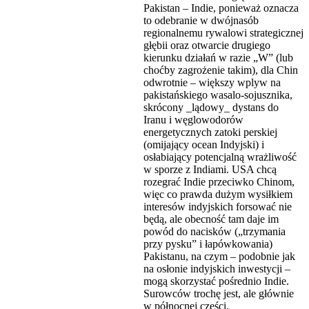
Pakistan – Indie, ponieważ oznacza
to odebranie w dwójnasób
regionalnemu rywalowi strategicznej
głębii oraz otwarcie drugiego
kierunku działań w razie „W” (lub
choćby zagrożenie takim), dla Chin
odwrotnie – większy wplyw na
pakistańskiego wasalo-sojusznika,
skrócony _lądowy_ dystans do
Iranu i węglowodorów
energetycznych zatoki perskiej
(omijający ocean Indyjski) i
osłabiający potencjalną wrażliwość
w sporze z Indiami. USA chcą
rozegrać Indie przeciwko Chinom,
więc co prawda dużym wysiłkiem
interesów indyjskich forsować nie
będą, ale obecność tam daje im
powód do nacisków („trzymania
przy pysku” i łapówkowania)
Pakistanu, na czym – podobnie jak
na osłonie indyjskich inwestycji –
mogą skorzystać pośrednio Indie.
Surowców trochę jest, ale głównie
w północnej części.