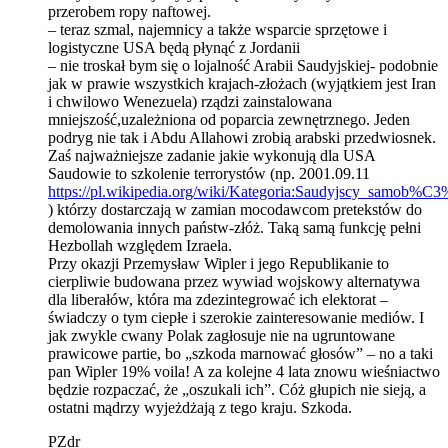
przerobem ropy naftowej.
– teraz szmal, najemnicy a także wsparcie sprzętowe i
logistyczne USA będą płynąć z Jordanii
– nie troskał bym się o lojalność Arabii Saudyjskiej- podobnie
jak w prawie wszystkich krajach-złożach (wyjątkiem jest Iran
i chwilowo Wenezuela) rządzi zainstalowana
mniejszość,uzależniona od poparcia zewnętrznego. Jeden
podryg nie tak i Abdu Allahowi zrobią arabski przedwiosnek.
Zaś najważniejsze zadanie jakie wykonują dla USA
Saudowie to szkolenie terrorystów (np. 2001.09.11
https://pl.wikipedia.org/wiki/Kategoria:Saudyjscy_samob%C
) którzy dostarczają w zamian mocodawcom pretekstów do
demolowania innych państw-złóż. Taką samą funkcję pełni
Hezbollah względem Izraela.
Przy okazji Przemysław Wipler i jego Republikanie to
cierpliwie budowana przez wywiad wojskowy alternatywa
dla liberałów, która ma zdezintegrować ich elektorat –
świadczy o tym ciepłe i szerokie zainteresowanie mediów. I
jak zwykle cwany Polak zagłosuje nie na ugruntowane
prawicowe partie, bo „szkoda marnować głosów” – no a taki
pan Wipler 19% voila! A za kolejne 4 lata znowu wieśniactwo
będzie rozpaczać, że „oszukali ich”. Cóż głupich nie sieją, a
ostatni mądrzy wyjeżdżają z tego kraju. Szkoda.
PZdr