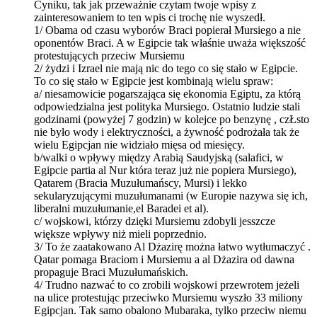
Cyniku, tak jak przeważnie czytam twoje wpisy z
zainteresowaniem to ten wpis ci trochę nie wyszedł.
1/ Obama od czasu wyborów Braci popierał Mursiego a nie
oponentów Braci. A w Egipcie tak właśnie uważa większość
protestujących przeciw Mursiemu
2/ żydzi i Izrael nie mają nic do tego co się stało w Egipcie.
To co się stało w Egipcie jest kombinają wielu spraw:
a/ niesamowicie pogarszająca się ekonomia Egiptu, za którą
odpowiedzialna jest polityka Mursiego. Ostatnio ludzie stali
godzinami (powyżej 7 godzin) w kolejce po benzynę , czŁsto
nie było wody i elektryczności, a żywność podrożała tak że
wielu Egipcjan nie widziało mięsa od miesięcy.
b/walki o wpływy między Arabią Saudyjską (salafici, w
Egipcie partia al Nur która teraz już nie popiera Mursiego),
Qatarem (Bracia Muzułumańscy, Mursi) i lekko
sekularyzującymi muzułumanami (w Europie nazywa się ich,
liberalni muzułumanie,el Baradei et al).
c/ wojskowi, którzy dzięki Mursiemu zdobyli jesszcze
większe wpływy niż mieli poprzednio.
3/ To że zaatakowano Al Dżazirę można łatwo wytłumaczyć .
Qatar pomaga Braciom i Mursiemu a al Dżazira od dawna
propaguje Braci Muzułumańskich.
4/ Trudno nazwać to co zrobili wojskowi przewrotem jeżeli
na ulice protestując przeciwko Mursiemu wyszło 33 miliony
Egipcjan. Tak samo obalono Mubaraka, tylko przeciw niemu