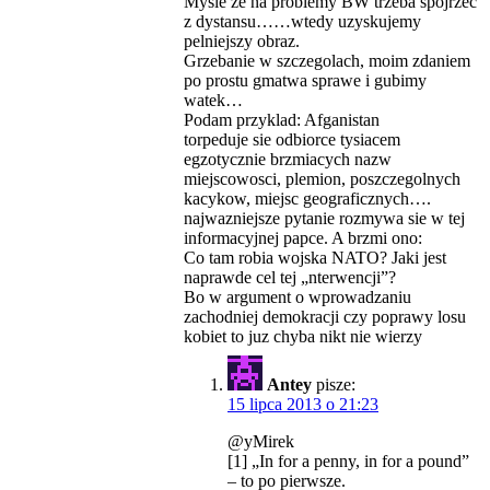
Mysle ze na problemy BW trzeba spojrzec
z dystansu……wtedy uzyskujemy
pelniejszy obraz.
Grzebanie w szczegolach, moim zdaniem
po prostu gmatwa sprawe i gubimy
watek…
Podam przyklad: Afganistan
torpeduje sie odbiorce tysiacem
egzotycznie brzmiacych nazw
miejscowosci, plemion, poszczegolnych
kacykow, miejsc geograficznych….
najwazniejsze pytanie rozmywa sie w tej
informacyjnej papce. A brzmi ono:
Co tam robia wojska NATO? Jaki jest
naprawde cel tej „nterwencji”?
Bo w argument o wprowadzaniu
zachodniej demokracji czy poprawy losu
kobiet to juz chyba nikt nie wierzy
Antey
pisze:
15 lipca 2013 o 21:23
@yMirek
[1] „In for a penny, in for a pound”
– to po pierwsze.