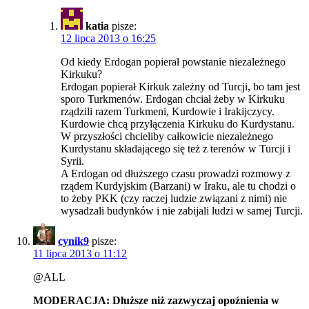
katia
pisze:
12 lipca 2013 o 16:25
Od kiedy Erdogan popierał powstanie niezależnego
Kirkuku?
Erdogan popierał Kirkuk zależny od Turcji, bo tam jest
sporo Turkmenów. Erdogan chciał żeby w Kirkuku
rządzili razem Turkmeni, Kurdowie i Irakijczycy.
Kurdowie chcą przyłączenia Kirkuku do Kurdystanu.
W przyszłości chcieliby całkowicie niezależnego
Kurdystanu składającego się też z terenów w Turcji i
Syrii.
A Erdogan od dłuższego czasu prowadzi rozmowy z
rządem Kurdyjskim (Barzani) w Iraku, ale tu chodzi o
to żeby PKK (czy raczej ludzie związani z nimi) nie
wysadzali budynków i nie zabijali ludzi w samej Turcji.
cynik9
pisze:
11 lipca 2013 o 11:12
@ALL
MODERACJA: Dłuższe niż zazwyczaj opoźnienia w