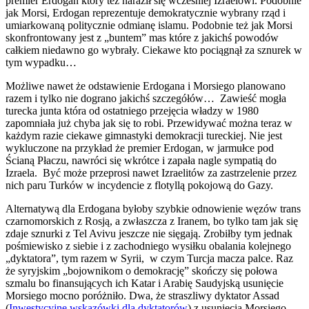
premier Erdogan który też naraził się wcześniej Izraelowi. Podobnie
jak Morsi, Erdogan reprezentuje demokratycznie wybrany rząd i
umiarkowaną politycznie odmianę islamu. Podobnie też jak Morsi
skonfrontowany jest z „buntem” mas które z jakichś powodów
całkiem niedawno go wybrały. Ciekawe kto pociągnął za sznurek w
tym wypadku…
Możliwe nawet że odstawienie Erdogana i Morsiego planowano
razem i tylko nie dograno jakichś szczegółów… Zawieść mogła
turecka junta która od ostatniego przejęcia władzy w 1980
zapomniała już chyba jak się to robi. Przewidywać można teraz w
każdym razie ciekawe gimnastyki demokracji tureckiej. Nie jest
wykluczone na przykład że premier Erdogan, w jarmułce pod
Ścianą Płaczu, nawróci się wkrótce i zapała nagle sympatią do
Izraela. Być może przeprosi nawet Izraelitów za zastrzelenie przez
nich paru Turków w incydencie z flotyllą pokojową do Gazy.
Alternatywą dla Erdogana byłoby szybkie odnowienie węzów trans
czarnomorskich z Rosją, a zwłaszcza z Iranem, bo tylko tam jak się
zdaje sznurki z Tel Avivu jeszcze nie sięgają. Zrobiłby tym jednak
pośmiewisko z siebie i z zachodniego wysiłku obalania kolejnego
„dyktatora”, tym razem w Syrii, w czym Turcja macza palce. Raz
że syryjskim „bojownikom o demokrację” skończy się połowa
szmalu bo finansujących ich Katar i Arabię Saudyjską usunięcie
Morsiego mocno poróżniło. Dwa, że straszliwy dyktator Assad
(
Inwestycyjne wskazówki dla dyktatorów
) z usunięcia Morsiego