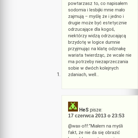
powtarzasz to, co napisałem
sodomia i lesbijki mnie mało
zajmują – myślę że i jedno i
drugie może być estetycznie
odrzucające dla kogoś,
niektórzy widzą odrzucającą
brzydotę w logice dumnie
przyjmując na klatę odznakę
wariata twierdząc, że wcale nie
ma potrzeby niezaprzeczania
sobie w dwóch kolejnych
zdaniach, well…
HeS
pisze:
17 czerwca 2013 o 23:53
@wax-off:”Miałem na myśli
fakt, że nie da się obrazić