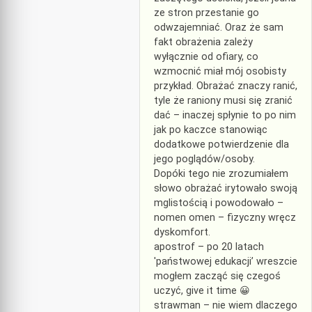
ze stron przestanie go
odwzajemniać. Oraz że sam
fakt obrażenia zależy
wyłącznie od ofiary, co
wzmocnić miał mój osobisty
przykład. Obrażać znaczy ranić,
tyle że raniony musi się zranić
dać – inaczej spłynie to po nim
jak po kaczce stanowiąc
dodatkowe potwierdzenie dla
jego poglądów/osoby.
Dopóki tego nie zrozumiałem
słowo obrażać irytowało swoją
mglistością i powodowało –
nomen omen – fizyczny wręcz
dyskomfort.
apostrof – po 20 latach
'państwowej edukacji’ wreszcie
mogłem zacząć się czegoś
uczyć, give it time 😀
strawman – nie wiem dlaczego