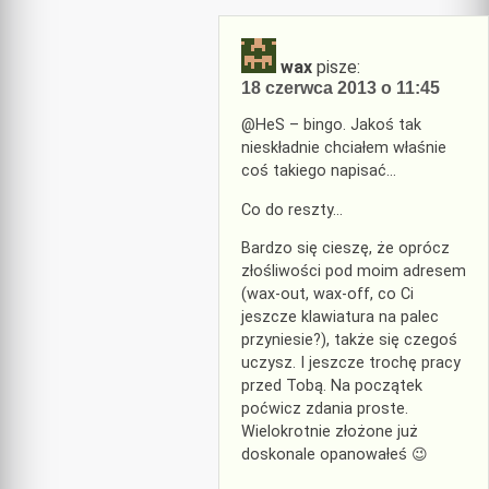
wax
pisze:
18 czerwca 2013 o 11:45
@HeS – bingo. Jakoś tak
nieskładnie chciałem właśnie
coś takiego napisać…
Co do reszty…
Bardzo się cieszę, że oprócz
złośliwości pod moim adresem
(wax-out, wax-off, co Ci
jeszcze klawiatura na palec
przyniesie?), także się czegoś
uczysz. I jeszcze trochę pracy
przed Tobą. Na początek
poćwicz zdania proste.
Wielokrotnie złożone już
doskonale opanowałeś 😉