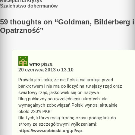
Nawigacja
Recepta na kryzys
Szaleństwo dobermanów
wpisu
59 thoughts on “
Goldman, Bilderberg i
Opatrzność
”
wmo
pisze:
20 czerwca 2013 o 13:10
Prawda jest taka, że nic Polski nie uratuje przed
bankrctwem i nie ma co liczyć na tutejszy rząd oraz
światowy rząd, jakkolwiek się on nazywa.
Dług publiczny po uwzględnieniu ukrytych, ale
wymagalnych zobowiązań Polski wynosi aktualnie
około 220% PKB!
Dla tych, którzy mają trochę czasu podaję link do
strony ze szczegółowymi wyliczeniami:
https://www.sobieski.org.pl/wp-