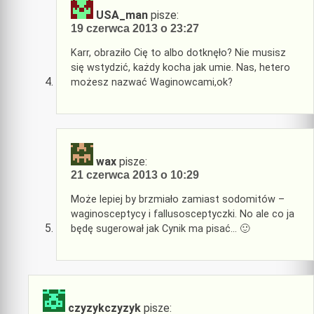
USA_man
pisze:
19 czerwca 2013 o 23:27
Karr, obraziło Cię to albo dotknęło? Nie musisz
się wstydzić, każdy kocha jak umie. Nas, hetero
możesz nazwać Waginowcami,ok?
wax
pisze:
21 czerwca 2013 o 10:29
Może lepiej by brzmiało zamiast sodomitów –
waginosceptycy i fallusosceptyczki. No ale co ja
będę sugerował jak Cynik ma pisać… 🙂
czyzykczyzyk
pisze: