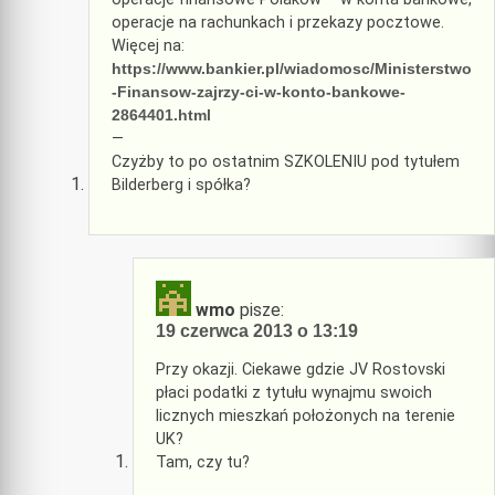
operacje na rachunkach i przekazy pocztowe.
Więcej na:
https://www.bankier.pl/wiadomosc/Ministerstwo
-Finansow-zajrzy-ci-w-konto-bankowe-
2864401.html
—
Czyżby to po ostatnim SZKOLENIU pod tytułem
Bilderberg i spółka?
wmo
pisze:
19 czerwca 2013 o 13:19
Przy okazji. Ciekawe gdzie JV Rostovski
płaci podatki z tytułu wynajmu swoich
licznych mieszkań położonych na terenie
UK?
Tam, czy tu?