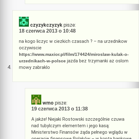
czyzykczyzyk
pisze:
18 czerwca 2013 o 10:48
na kogo liczyc w ciezkich czasach ? – na urzednikow
oczywiscie
https://www.maxior.pl/film/174424/miroslaw-kulak-o-
urzednikach-w-polsce
jazda bez trzymanki az oslom
mowy zabraklo
wmo
pisze:
19 czerwca 2013 o 11:38
A jakże! Niejaki Rostowski szczególnie czuwa
nad tubylczym elementem i jego kasą:
Ministerstwo Finansów żąda pełnego wglądu w
operacje finansowe Polaków – w konta bankowe,