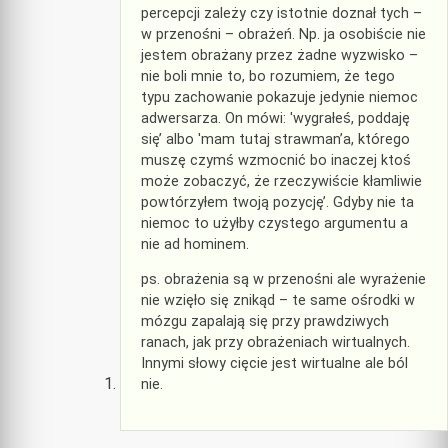
percepcji zależy czy istotnie doznał tych –
w przenośni – obrażeń. Np. ja osobiście nie
jestem obrażany przez żadne wyzwisko –
nie boli mnie to, bo rozumiem, że tego
typu zachowanie pokazuje jedynie niemoc
adwersarza. On mówi: 'wygrałeś, poddaję
się’ albo 'mam tutaj strawman’a, którego
muszę czymś wzmocnić bo inaczej ktoś
może zobaczyć, że rzeczywiście kłamliwie
powtórzyłem twoją pozycję’. Gdyby nie ta
niemoc to użyłby czystego argumentu a
nie ad hominem.
ps. obrażenia są w przenośni ale wyrażenie
nie wzięło się znikąd – te same ośrodki w
mózgu zapalają się przy prawdziwych
ranach, jak przy obrażeniach wirtualnych.
Innymi słowy cięcie jest wirtualne ale ból
nie.