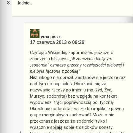
ładnie…
wax
pisze:
17 czerwca 2013 o 09:26
Czytając Wikipedię, zapomniałeś jeszcze o
znaczeniu biblijnym:
„W znaczeniu biblijnym
„sodomia” oznacza grzechy rozwiązłości płciowej i
nie była łączona z zoofilią”
Nikt nikogo nie obraził. Zastanów się jeszcze raz
nad tym co napisałeś. Obrażanie się za
nazywanie rzeczy po imieniu (np. żyd, Żyd,
Murzyn, sodomita) bez względu na kontekst
wypowiedzi trąci poprawnością polityczną.
Określenie sodomita jest złe bo implikuje pewną
grupę marginalnych zachowań? Może mnie
przekonasz jeszcze że sodomici tylko i
wyłącznie spijają sobie z dzióbków sonety