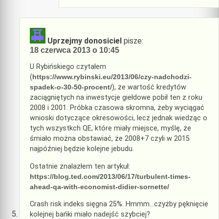
Uprzejmy donosiciel
pisze:
18 czerwca 2013 o 10:45
U Rybińskiego czytałem
(
https://www.rybinski.eu/2013/06/czy-nadchodzi-
spadek-o-30-50-procent/
), że wartość kredytów
zaciągniętych na inwestycje giełdowe pobił ten z roku
2008 i 2001. Próbka czasowa skromna, żeby wyciągać
wnioski dotyczące okresowości, lecz jednak wiedząc o
tych wszystkch QE, które miały miejsce, myślę, że
śmiało można obstawiać, że 2008+7 czyli w 2015
najpóźniej będzie kolejne jebudu.
Ostatnie znalazłem ten artykuł:
https://blog.ted.com/2013/06/17/turbulent-times-
ahead-qa-with-economist-didier-sornette/
Crash risk indeks sięgna 25%. Hmmm…czyżby pęknięcie
kolejnej bańki miało nadejść szybciej?