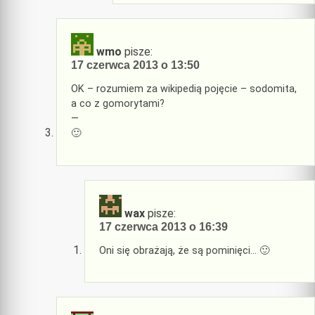
wmo
pisze:
17 czerwca 2013 o 13:50
OK – rozumiem za wikipedią pojęcie – sodomita,
a co z gomorytami?
—
🙂
wax
pisze:
17 czerwca 2013 o 16:39
Oni się obrażają, że są pominięci… 🙂