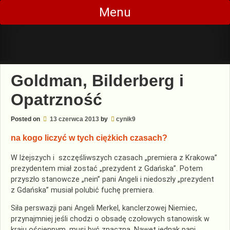
Skip
Menu
to
content
Goldman, Bilderberg i
Opatrzność
Posted on
13 czerwca 2013
by
cynik9
na kogo liczyć w tych ciężkich czasach?
W lżejszych i szczęśliwszych czasach „premiera z Krakowa”
prezydentem miał zostać „prezydent z Gdańska”. Potem
przyszło stanowcze „nein” pani Angeli i niedoszły „prezydent
z Gdańska” musiał polubić fuchę premiera.
Siła perswazji pani Angeli Merkel, kanclerzowej Niemiec,
przynajmniej jeśli chodzi o obsadę czołowych stanowisk w
kraju ościennym, musi być znaczna. Nawet jednak pani