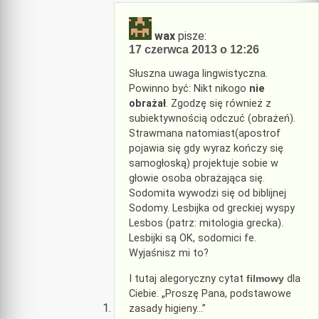
wax
pisze:
17 czerwca 2013 o 12:26
Słuszna uwaga lingwistyczna.
Powinno być: Nikt nikogo
nie
obrażał
. Zgodzę się również z
subiektywnością odczuć (obrażeń).
Strawmana natomiast(apostrof
pojawia się gdy wyraz kończy się
samogłoską) projektuje sobie w
głowie osoba obrażająca się.
Sodomita wywodzi się od biblijnej
Sodomy. Lesbijka od greckiej wyspy
Lesbos (patrz: mitologia grecka).
Lesbijki są OK, sodomici fe.
Wyjaśnisz mi to?
I tutaj alegoryczny cytat
filmowy
dla
Ciebie. „Proszę Pana, podstawowe
zasady higieny…”