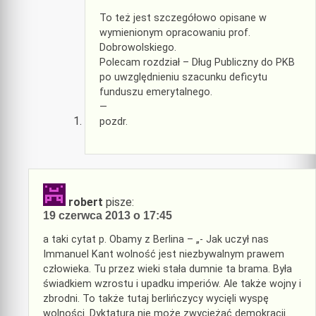
To też jest szczegółowo opisane w
wymienionym opracowaniu prof.
Dobrowolskiego.
Polecam rozdział – Dług Publiczny do PKB
po uwzględnieniu szacunku deficytu
funduszu emerytalnego.
—
pozdr.
robert
pisze:
19 czerwca 2013 o 17:45
a taki cytat p. Obamy z Berlina – „- Jak uczył nas
Immanuel Kant wolność jest niezbywalnym prawem
człowieka. Tu przez wieki stała dumnie ta brama. Była
świadkiem wzrostu i upadku imperiów. Ale także wojny i
zbrodni. To także tutaj berlińczycy wycięli wyspę
wolności. Dyktatura nie może zwyciężać demokracji.