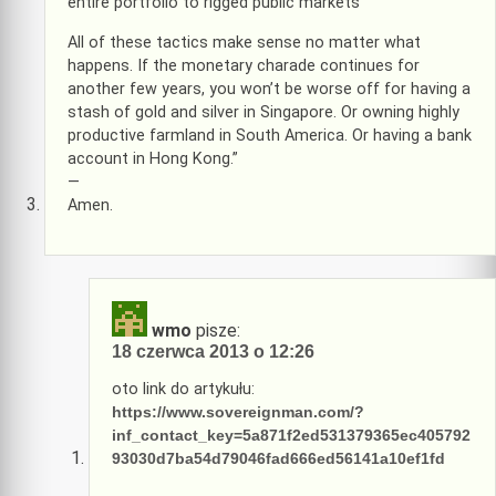
entire portfolio to rigged public markets
All of these tactics make sense no matter what
happens. If the monetary charade continues for
another few years, you won’t be worse off for having a
stash of gold and silver in Singapore. Or owning highly
productive farmland in South America. Or having a bank
account in Hong Kong.”
—
Amen.
wmo
pisze:
18 czerwca 2013 o 12:26
oto link do artykułu:
https://www.sovereignman.com/?
inf_contact_key=5a871f2ed531379365ec405792
93030d7ba54d79046fad666ed56141a10ef1fd