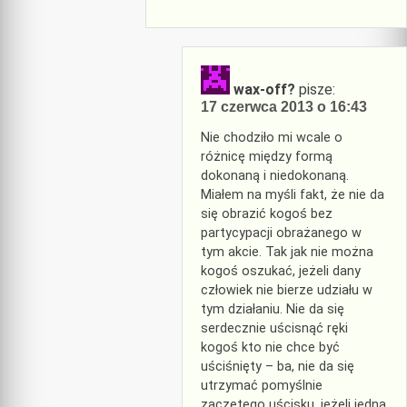
wax-off?
pisze:
17 czerwca 2013 o 16:43
Nie chodziło mi wcale o
różnicę między formą
dokonaną i niedokonaną.
Miałem na myśli fakt, że nie da
się obrazić kogoś bez
partycypacji obrażanego w
tym akcie. Tak jak nie można
kogoś oszukać, jeżeli dany
człowiek nie bierze udziału w
tym działaniu. Nie da się
serdecznie uścisnąć ręki
kogoś kto nie chce być
uściśnięty – ba, nie da się
utrzymać pomyślnie
zaczętego uścisku, jeżeli jedna