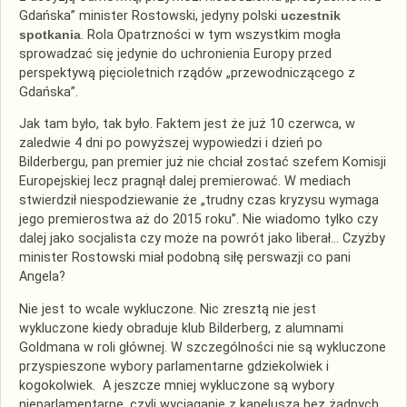
Gdańska” minister Rostowski, jedyny polski
uczestnik
spotkania
. Rola Opatrzności w tym wszystkim mogła
sprowadzać się jedynie do uchronienia Europy przed
perspektywą pięcioletnich rządów „przewodniczącego z
Gdańska”.
Jak tam było, tak było. Faktem jest że już 10 czerwca, w
zaledwie 4 dni po powyższej wypowiedzi i dzień po
Bilderbergu, pan premier już nie chciał zostać szefem Komisji
Europejskiej lecz pragnął dalej premierować. W mediach
stwierdził niespodziewanie że „trudny czas kryzysu wymaga
jego premierostwa aż do 2015 roku”. Nie wiadomo tylko czy
dalej jako socjalista czy może na powrót jako liberał… Czyżby
minister Rostowski miał podobną siłę perswazji co pani
Angela?
Nie jest to wcale wykluczone. Nic zresztą nie jest
wykluczone kiedy obraduje klub Bilderberg, z alumnami
Goldmana w roli głównej. W szczególności nie są wykluczone
przyspieszone wybory parlamentarne gdziekolwiek i
kogokolwiek. A jeszcze mniej wykluczone są wybory
nieparlamentarne, czyli wyciąganie z kapelusza bez żadnych