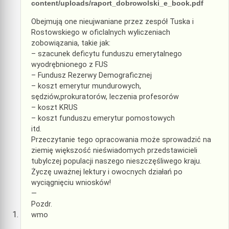
content/uploads/raport_dobrowolski_e_book.pdf
Obejmują one nieujwaniane przez zespół Tuska i
Rostowskiego w oficlalnych wyliczeniach
zobowiązania, takie jak:
– szacunek deficytu funduszu emerytalnego
wyodrębnionego z FUS
– Fundusz Rezerwy Demograficznej
– koszt emerytur mundurowych,
sędziów,prokuratorów, leczenia profesorów
– koszt KRUS
– koszt funduszu emerytur pomostowych
itd.
Przeczytanie tego opracowania może sprowadzić na
ziemię większość nieświadomych przedstawicieli
tubylczej populacji naszego nieszczęśliwego kraju.
Życzę uważnej lektury i owocnych działań po
wyciągnięciu wniosków!
—
Pozdr.
wmo