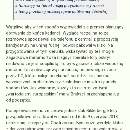
informację na temat mojej przyszłości czy moich
intencji przekażę polskiej opinii publicznej. (
źródło
)
Wątpliwe aby w ten sposób wypowiadał się premier planujący
dotrwanie do końca kadencji. Wygląda raczej na to że
rozmówca spodziewał się telefonu z centrali z propozycją
kandydatury na unijną fuchę i powoli pakował walizki. Na
przygotowania w tym kierunku wskazywać by też mogła
zagadkowa metamorfoza niegdyś liberała który odkrył
niedawno że jest socjalistą. To by wyjaśniało także widoczną
metamorfozę obyczajową narzucaną od pewnego czasu
przez PO, która usiłuje przekonać naród że kraj nie ma
ważniejszych problemów niż zapłodnienie in vitro i parady
sodomitów. Jak wiadomo, każdy kto nie stoi za tymi
„wartościami europejskimi” ma w Brukseli przechlapane już
od początku.
Podejrzewać wolno że znowu jednak klub Bilderberg, który
przypadkowo obradował w dniach od 6 do 9 czerwca 2013,
okazał się silniejszy od Opatrzności. Być może werdykt klubu,
z decyzją odmowną, przywiózł niedoszłemu „prezydentowi z