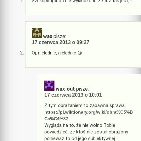
Szekspira(choć nie wykluczone że też tak jest)?
wax
pisze:
17 czerwca 2013 o 09:27
Oj, nieładnie, nieładnie 😀
wax-out
pisze:
17 czerwca 2013 o 10:01
Z tym obrażaniem to zabawna sprawa:
https://pl.wiktionary.org/wiki/obra%C5%B
Ca%C4%87
Wygląda na to, że nie wolno Tobie
powiedzieć, że ktoś nie został obrażony
ponieważ to od jego subiektywnej