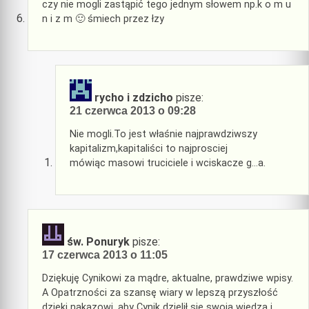
czy nie mogli zastąpić tego jednym słowem np.k o m u
n i z m 🙂 śmiech przez łzy
rycho i zdzicho
pisze:
21 czerwca 2013 o 09:28
Nie mogli.To jest właśnie najprawdziwszy
kapitalizm,kapitaliści to najprosciej
mówiąc masowi truciciele i wciskacze g…a.
św. Ponuryk
pisze:
17 czerwca 2013 o 11:05
Dziękuję Cynikowi za mądre, aktualne, prawdziwe wpisy.
A Opatrzności za szansę wiary w lepszą przyszłość
dzięki nakazowi, aby Cynik dzielił się swoją wiedzą i