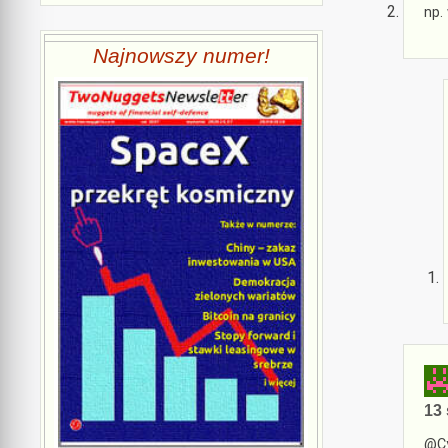
np.
Najnowszy numer!
13 
@Cy