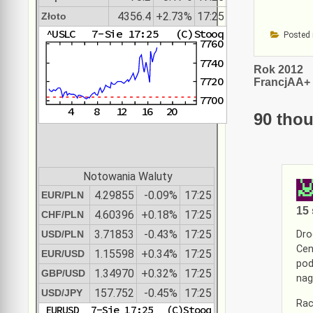
4356.4
+2.73%
17:25
Złoto
Posted 
Nawiga
Rok 2012
FrancjAA+
wpisu
90 thou
Notowania Waluty
4.29855
-0.09%
17:25
EUR/PLN
15 
4.60396
+0.18%
17:25
CHF/PLN
3.71853
-0.43%
17:25
USD/PLN
Dro
Cen
1.15598
+0.34%
17:25
EUR/USD
pod
1.34970
+0.32%
17:25
GBP/USD
nag
157.752
-0.45%
17:25
USD/JPY
Rac