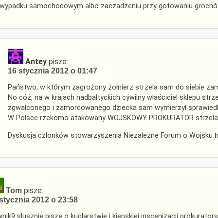
 wypadku samochodowym albo zaczadzeniu przy gotowaniu grochó
Antey
pisze:
16 stycznia 2012 o 01:47
Państwo, w którym zagrożony żołnierz strzela sam do siebie zam
No cóż, na w krajach nadbałtyckich cywilny właściciel sklepu strz
zgwałconego i zamordowanego dziecka sam wymierzył sprawiedl
W Polsce rzekomo atakowany WOJSKOWY PROKURATOR strzela 
Dyskusja członków stowarzyszenia Niezależne Forum o Wojsku
pisze:
Tom
stycznia 2012 o 23:58
nik9 slusznie pisze o kuglarstwie i kiepskiej inscenizacji prokuratorsk