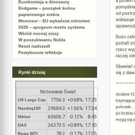
a potem w
Eurokomisja a dinozaury
pomyślnie
Endgame – początek końca
od postrz
papierowego srebra
wskazuje 
Mercosur – EU wykańcza rolnictwo
sprawność
2026 – apogeum resetu systemu
Wśród nocnej ciszy
Dużo celn
W poszukiwaniu Nobla
potrafi s
Reset nadszedł
rzecz wyg
Powyborcze refleksje
raczej od
Obawiać s
Rynki dzisiaj
się z daw
—————
Notowania Świat
dodane 12
7756.3
+0.68%
17:25
US Large Cap
trzymająca
policzek…
29684.3
+1.06%
17:24
Nasdaq100
po liczbie
65606.7
-0.12%
8:45
Nikkei
mogą się 
26373.5
+0.89%
17:10
DAX
78.2
-0.17%
17:25
Ropa WTI