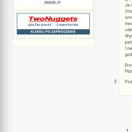
Ja 
Oto
smo
Inn
odw
Wyr
pat
I n
god
Dro
Pla
Po