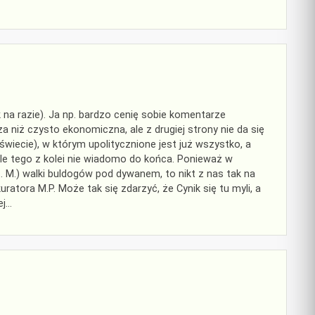
na razie). Ja np. bardzo cenię sobie komentarze
za niż czysto ekonomiczna, ale z drugiej strony nie da się
 świecie), w którym upolitycznione jest już wszystko, a
ale tego z kolei nie wiadomo do końca. Ponieważ w
t. M.) walki buldogów pod dywanem, to nikt z nas tak na
atora M.P. Może tak się zdarzyć, że Cynik się tu myli, a
ej…