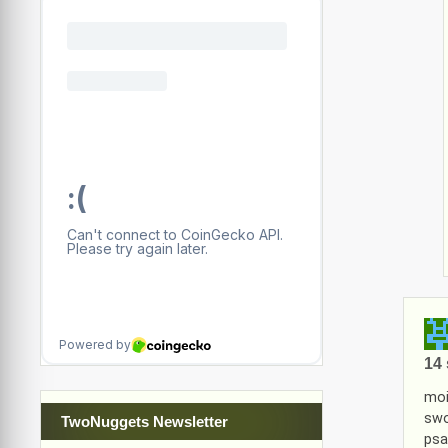
14 
moi
swo
TwoNuggets Newsletter
psa