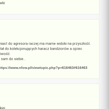
wki
iast do agresora raczej ma marne widoki na przyszłość.
elał do kolekcjonujących haracz bandziorów a ojciec
iwość.
sam do siebie…
https://www.nfow.pl/viewtopic.php?p=616463#616463
iej.