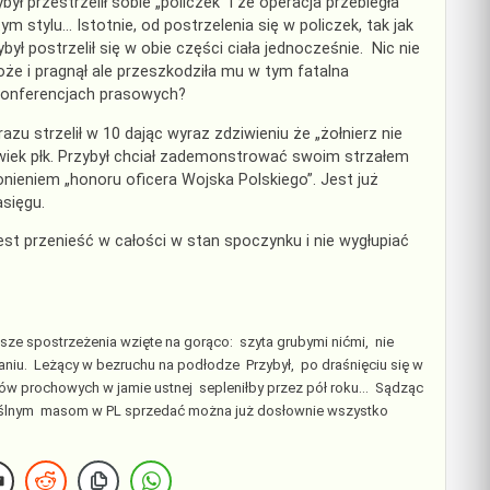
ł przestrzelił sobie „policzek” i że operacja przebiegła
 stylu… Istotnie, od postrzelenia się w policzek, tak jak
ył postrzelił się w obie części ciała jednocześnie. Nic nie
oże i pragnął ale przeszkodziła mu w tym fatalna
a konferencjach prasowych?
razu strzelił w 10 dając wyraz zdziwieniu że „żołnierz nie
olwiek płk. Przybył chciał zademonstrować swoim strzałem
ronieniem „honoru oficera Wojska Polskiego”. Jest już
sięgu.
jest przenieść w całości w stan spoczynku i nie wygłupiać
sze spostrzeżenia wzięte na gorąco: szyta grubymi nićmi, nie
naniu. Leżący w bezruchu na podłodze Przybył, po draśnięciu się w
w prochowych w jamie ustnej sepleniłby przez pół roku… Sądząc
zmyślnym masom w PL sprzedać można już dosłownie wszystko