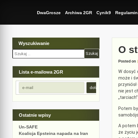
Skip
to
DwaGrosze
Archiwa 2GR
Cynik9
Regulamin
content
Wyszukiwanie
O st
Szukaj:
Posted on
W dosyć d
Lista e-mailowa 2GR
może i św
przyniósł
nie jest 
„tarciach
Potem był
samobójst
Ostatnie wpisy
A potem b
Un-SAFE
że życiu 
Koalicja Epsteina napada na Iran