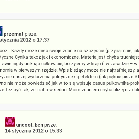
przemat
pisze:
stycznia 2012 o 17:37
cóż… Każdy może mieć swoje zdanie na szczęście (przynajmniej jak 
ityczne Cynika takoż jak i ekonomiczne. Materia jest chyba trudniejs
 prawie nigdy uniknąć całkowicie, bo żyjemy w kraju (i w zasadzie – w
nomia w pierwszym rzędzie. Wpis bieżący może nie najtrafniejszy, 
zyźnie naszej wydarzenia polityczne są efektem (jak pięknie pisze S
no nie może powiedzieć jak w to się wpisuje casus pułkownika-prokur
e też być tak, że trafia w sedno. Moim zdaniem chyba bliżej niż dal
uncool_ben
pisze:
14 stycznia 2012 o 15:33