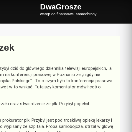
DwaGrosze
wstęp do finansowej samoobrony
czek
był dziś do głównego dziennika telewizji europejskich, a
m na konferencji prasowej w Poznaniu że „nigdy nie
 Wojska Polskiego”. To o czym była ta konferencja prasowa
nawet w to wnikać. Tutejszy komentator mówił coś o
łu oraz stwierdzenie że płk. Przybył popełnił
 prokurator płk. Przybył jest pod troskliwą opieką lekarzy i
ło wypisany ze szpitala. Próba samobójcza, strzał w głowę