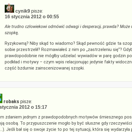
pisze:
cynik9
16 stycznia 2012 o 00:55
Ale trudno człowiekowi odmówić odwagi i desperacji, prawda? Może 
szopkę,
Ryzykowną? Niby skąd to wiadomo? Skąd pewność gdzie ta szopka
sobie przestrzelił? Rozmawiałeś z nim po „zastrzeleniu się”? Gdy
prawdopodobnie nie mógłby udzielać wywiadów w parę godzin po
podkład i motywy – czym wpis relacjonując jedynie fakty widocz
część bzdurnie zainscenizowanej szopki.
robaks
pisze:
stycznia 2012 o 15:17
m zdaniem jednym z prawdopodobnych motywów śmiesznego postrz
ją osobą. To przypuszczenie mogło by być słuszne gdy rzeczywiś
…). Jeśli bał się o swoje życie to po tej sytuacji, która się wydarzy