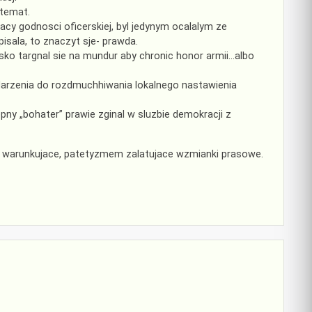
 temat.
acy godnosci oficerskiej, byl jedynym ocalalym ze
isala, to znaczyt sje- prawda.
ko targnal sie na mundur aby chronic honor armii…albo
darzenia do rozdmuchhiwania lokalnego nastawienia
stepny „bohater” prawie zginal w sluzbie demokracji z
sc i warunkujace, patetyzmem zalatujace wzmianki prasowe.