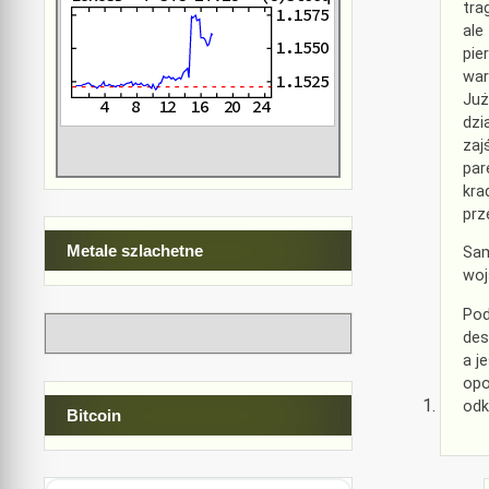
tra
ale
pie
war
Już
dzi
zaj
par
kra
prz
Metale szlachetne
Sam
woj
Pod
des
a j
opo
odk
Bitcoin