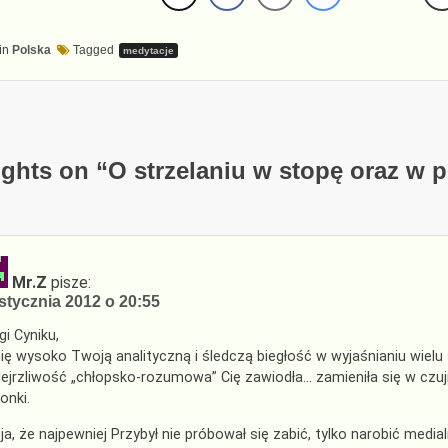
in
Polska
Tagged
medytacje
cja
ghts on “
O strzelaniu w stopę oraz w p
Mr.Z
pisze:
stycznia 2012 o 20:55
gi Cyniku,
ię wysoko Twoją analityczną i śledczą biegłość w wyjaśnianiu wiel
ejrzliwość „chłopsko-rozumowa” Cię zawiodła… zamieniła się w czuj
onki.
ja, że najpewniej Przybył nie próbował się zabić, tylko narobić media