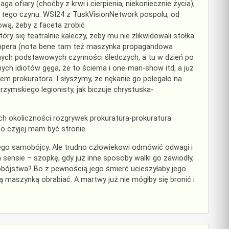
a ofiary (choćby z krwi i cierpienia, niekoniecznie życia),
ć tego czynu. WSI24 z TuskVisionNetwork pospołu, od
wą, żeby z faceta zrobić
y się teatralnie kaleczy, żeby mu nie zlikwidowali stołka.
Leppera (nota bene tam też maszynka propagandowa
zonych podstawowych czynności śledczych, a tu w dzień po
nych idiotów gęga, że to ściema i one-man-show itd, a już
em prokuratora. I słyszymy, że nękanie go polegało na
rzymskiego legionisty, jak biczuje chrystuska-
ch okoliczności rozgrywek prokuratura-prokuratura
o czyjej mam być stronie.
łego samobójcy. Ale trudno człowiekowi odmówić odwagi i
 sensie – szopkę, gdy już inne sposoby walki go zawiodły,
mobójstwa? Bo z pewnością jego śmierć ucieszyłaby jego
maszynką obrabiać. A martwy już nie mógłby się bronić i