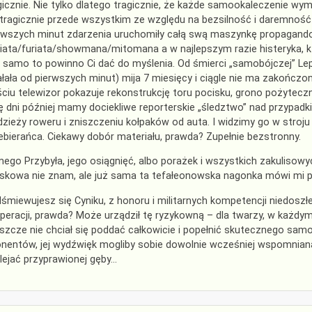
gicznie. Nie tylko dlatego tragicznie, że każde samookaleczenie wymag
 tragicznie przede wszystkim ze względu na bezsilność i daremnoś
rwszych minut zdarzenia uruchomiły całą swą maszynkę propagando
iata/furiata/showmana/mitomana a w najlepszym razie histeryka, któr
 samo to powinno Ci dać do myślenia. Od śmierci „samobójczej” 
ałała od pierwszych minut) mija 7 miesięcy i ciągle nie ma zakońc
ściu telewizor pokazuje rekonstrukcję toru pocisku, grono pożytecz
ę dni później mamy dociekliwe reporterskie „śledztwo” nad przypadki
dzieży roweru i zniszczeniu kołpaków od auta. I widzimy go w stroju 
ebierańca. Ciekawy dobór materiału, prawda? Zupełnie bezstronny.
ego Przybyła, jego osiągnięć, albo porażek i wszystkich zakulisowy
skowa nie znam, ale już sama ta tefałeonowska nagonka mówi mi p
śmiewujesz się Cyniku, z honoru i militarnych kompetencji niedosz
peracji, prawda? Może urządził tę ryzykowną – dla twarzy, w każdym
eszcze nie chciał się poddać całkowicie i popełnić skutecznego sa
nentów, jej wydźwięk mogliby sobie dowolnie wcześniej wspomnianą 
lejać przyprawionej gęby…