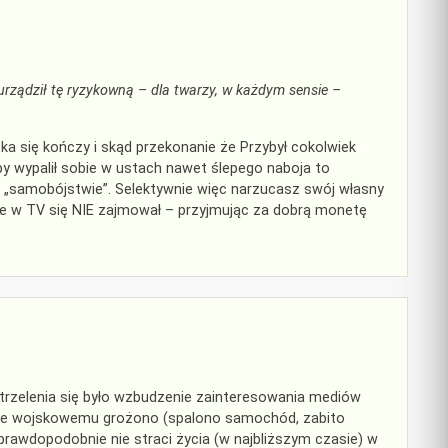
urządził tę ryzykowną – dla twarzy, w każdym sensie –
 się kończy i skąd przekonanie że Przybył cokolwiek
by wypalił sobie w ustach nawet ślepego naboja to
 „samobójstwie”. Selektywnie więc narzucasz swój własny
ne w TV się NIE zajmował – przyjmując za dobrą monetę
elenia się było wzbudzenie zainteresowania mediów
cie wojskowemu grożono (spalono samochód, zabito
ła prawdopodobnie nie straci życia (w najbliższym czasie) w