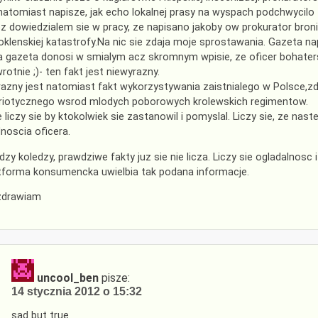
natomiast napisze, jak echo lokalnej prasy na wyspach podchwycilo
z dowiedzialem sie w pracy, ze napisano jakoby ow prokurator broni
klenskiej katastrofy.Na nic sie zdaja moje sprostawania. Gazeta nap
a gazeta donosi w smialym acz skromnym wpisie, ze oficer bohaters
rotnie ;)- ten fakt jest niewyrazny.
azny jest natomiast fakt wykorzystywania zaistnialego w Polsce,z
riotycznego wsrod mlodych poborowych krolewskich regimentow.
ie liczy sie by ktokolwiek sie zastanowil i pomyslal. Liczy sie, ze na
noscia oficera.
dzy koledzy, prawdziwe fakty juz sie nie licza. Liczy sie ogladalno
tforma konsumencka uwielbia tak podana informacje.
zdrawiam
uncool_ben
pisze:
14 stycznia 2012 o 15:32
sad but true