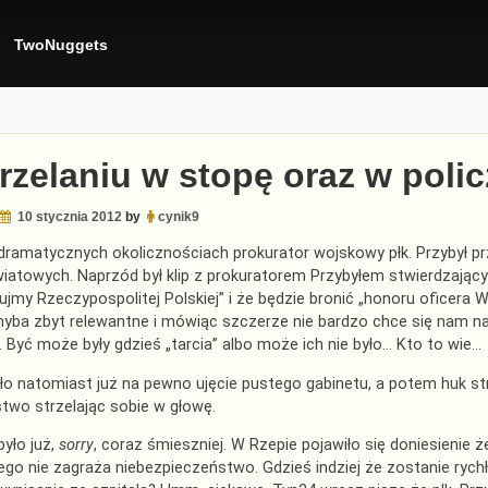
TwoNuggets
rzelaniu w stopę oraz w poli
10 stycznia 2012
by
cynik9
ramatycznych okolicznościach prokurator wojskowy płk. Przybył przy
iatowych. Naprzód był klip z prokuratorem Przybyłem stwierdzający
 ujmy Rzeczypospolitej Polskiej” i że będzie bronić „honoru oficera
chyba zbyt relewantne i mówiąc szczerze nie bardzo chce się nam 
”. Być może były gdzieś „tarcia” albo może ich nie było… Kto to wie…
o natomiast już na pewno ujęcie pustego gabinetu, a potem huk strza
wo strzelając sobie w głowę.
yło już,
sorry
, coraz śmieszniej. W Rzepie pojawiło się doniesienie że
jego nie zagraża niebezpieczeństwo. Gdzieś indziej że zostanie rych