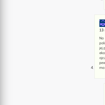
13 
No 
pol
jej
eko
ojc
pew
moż