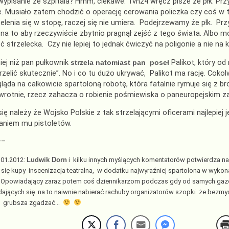
ypisanie ze szpitala? Hmm, ciekawe. Tvn24 wręcz pisze że płk. Przyby
. Musiało zatem chodzić o operację cerowania policzka czy coś w tym
elenia się w stopę, raczej się nie umiera. Podejrzewamy że płk. Przyb
na to aby rzeczywiście zbytnio pragnął zejść z tego świata. Albo m
 strzelecka. Czy nie lepiej to jednak ćwiczyć na poligonie a nie n
iej niż pan pułkownik
strzela natomiast pan poseł
Palikot, który od 
trzelić skutecznie”. No i co tu dużo ukrywać, Palikot ma rację. Cok
ląda na całkowicie spartoloną robotę, która fatalnie rymuje się z b
wrotnie, rzecz zahacza o robienie pośmiewiska o paneuropejskim za
ię należy że Wojsko Polskie z tak strzelającymi oficerami najlepiej 
aniem mu pistoletów.
—–
.01.2012:
Ludwik Dorn
i kilku innych myślących komentatorów potwierdza na
 się kupy inscenizacja teatralna, w dodatku najwyraźniej spartolona w wyko
 Opowiadający zaraz potem coś dziennikarzom podczas gdy od samych gazó
 dających się na to naiwnie nabierać rachuby organizatorów szopki że be
z grubsza zgadzać…