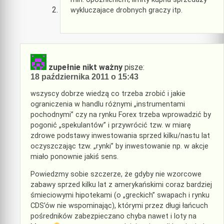
wykluczajace drobnych graczy itp.
zupełnie nikt ważny
pisze:
18 października 2011 o 15:43
wszyscy dobrze wiedzą co trzeba zrobić i jakie
ograniczenia w handlu różnymi „instrumentami
pochodnymi” czy na rynku Forex trzeba wprowadzić by
pogonić „spekulantów” i przywrócić tzw. w miarę
zdrowe podstawy inwestowania sprzed kilku/nastu lat
oczyszczając tzw. „rynki” by inwestowanie np. w akcje
miało ponownie jakiś sens.
Powiedzmy sobie szczerze, że gdyby nie wzorcowe
zabawy sprzed kilku lat z amerykańskimi coraz bardziej
śmieciowymi hipotekami (o „greckich” swapach i rynku
CDS’ów nie wspominając), którymi przez długi łańcuch
pośredników zabezpieczano chyba nawet i loty na