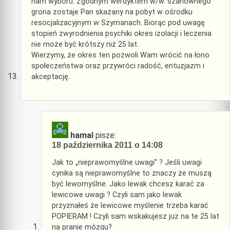
nam wyboru. Zgodnym werdyktem w/w. szanownego
grona zostaje Pan skazany na pobyt w ośrodku
resocjalizacyjnym w Szymanach. Biorąc pod uwagę
stopień zwyrodnienia psychiki okres izolacji i leczenia
nie może być krótszy niż 25 lat.
Wierzymy, że okres ten pozwoli Wam wrócić na łono
społeczeństwa oraz przywróci radość, entuzjazm i
akceptację.
hamal
pisze:
18 października 2011 o 14:08
Jak to „nieprawomyślne uwagi” ? Jeśli uwagi
cynika są nieprawomyślne to znaczy że muszą
być lewomyślne. Jako lewak chcesz karać za
lewicowe uwagi ? Czyli sam jako lewak
przyznałeś że lewicowe myślenie trzeba karać
POPIERAM ! Czyli sam wskakujesz juz na te 25 lat
na pranie mózgu?