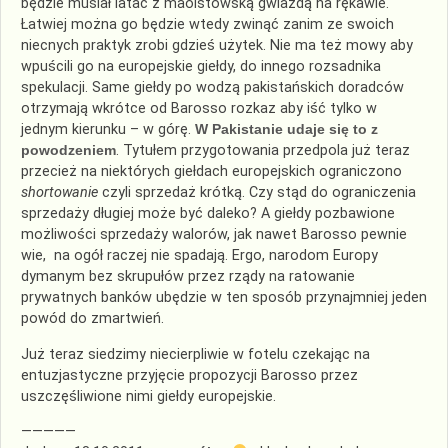
będzie musiał latać z maoistowską gwiazdą na rękawie.
Łatwiej można go będzie wtedy zwinąć zanim ze swoich
niecnych praktyk zrobi gdzieś użytek. Nie ma też mowy aby
wpuścili go na europejskie giełdy, do innego rozsadnika
spekulacji. Same giełdy po wodzą pakistańskich doradców
otrzymają wkrótce od Barosso rozkaz aby iść tylko w
jednym kierunku – w górę.
W Pakistanie udaje się to z
powodzeniem
. Tytułem przygotowania przedpola już teraz
przecież na niektórych giełdach europejskich ograniczono
shortowanie
czyli sprzedaż krótką. Czy stąd do ograniczenia
sprzedaży długiej może być daleko? A giełdy pozbawione
możliwości sprzedaży walorów, jak nawet Barosso pewnie
wie, na ogół raczej nie spadają. Ergo, narodom Europy
dymanym bez skrupułów przez rządy na ratowanie
prywatnych banków ubędzie w ten sposób przynajmniej jeden
powód do zmartwień.
Już teraz siedzimy niecierpliwie w fotelu czekając na
entuzjastyczne przyjęcie propozycji Barosso przez
uszczęśliwione nimi giełdy europejskie.
—————