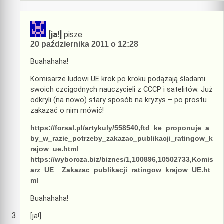
[ja!]
pisze:
20 października 2011 o 12:28
Buahahaha!
Komisarze ludowi UE krok po kroku podążają śladami
swoich czcigodnych nauczycieli z CCCP i satelitów. Już
odkryli (na nowo) stary sposób na kryzys – po prostu
zakazać o nim mówić!
https://forsal.pl/artykuly/558540,ftd_ke_proponuje_a
by_w_razie_potrzeby_zakazac_publikacji_ratingow_k
rajow_ue.html
https://wyborcza.biz/biznes/1,100896,10502733,Komis
arz_UE__Zakazac_publikacji_ratingow_krajow_UE.ht
ml
Buahahaha!
[ja!]