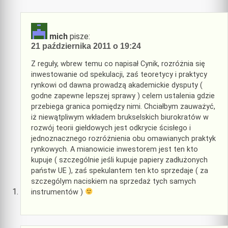
mich
pisze:
21 października 2011 o 19:24
Z reguły, wbrew temu co napisał Cynik, rozróżnia się
inwestowanie od spekulacji, zaś teoretycy i praktycy
rynkowi od dawna prowadzą akademickie dysputy (
godne zapewne lepszej sprawy ) celem ustalenia gdzie
przebiega granica pomiędzy nimi. Chciałbym zauważyć,
iż niewątpliwym wkładem brukselskich biurokratów w
rozwój teorii giełdowych jest odkrycie ścisłego i
jednoznacznego rozróżnienia obu omawianych praktyk
rynkowych. A mianowicie inwestorem jest ten kto
kupuje ( szczególnie jeśli kupuje papiery zadłużonych
państw UE ), zaś spekulantem ten kto sprzedaje ( za
szczególym naciskiem na sprzedaż tych samych
instrumentów )