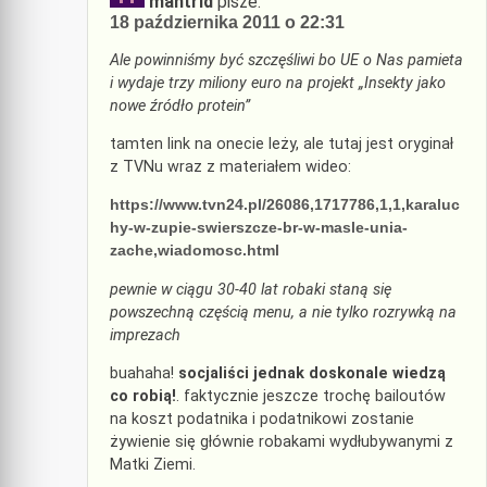
mantrid
pisze:
18 października 2011 o 22:31
Ale powinniśmy być szczęśliwi bo UE o Nas pamieta
i wydaje trzy miliony euro na projekt „Insekty jako
nowe źródło protein”
tamten link na onecie leży, ale tutaj jest oryginał
z TVNu wraz z materiałem wideo:
https://www.tvn24.pl/26086,1717786,1,1,karaluc
hy-w-zupie-swierszcze-br-w-masle-unia-
zache,wiadomosc.html
pewnie w ciągu 30-40 lat robaki staną się
powszechną częścią menu, a nie tylko rozrywką na
imprezach
buahaha!
socjaliści jednak doskonale wiedzą
co robią!
. faktycznie jeszcze trochę bailoutów
na koszt podatnika i podatnikowi zostanie
żywienie się głównie robakami wydłubywanymi z
Matki Ziemi.