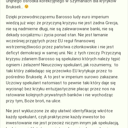
unijnego ośrodka korekcyjnego w Szymanach dla krytyków
Brukseli…
Dzięki przewodniczącemu Barosso ludy euro imperium
wiedzą już więc że przyczyną kryzysu nie jest żadna Grecja,
nie są nadmierne długi, nie są zalewarowane banki, nie są
dekady socjalizmu i życia ponad stan. Nie jest łamanie
wcześniej przyjętych przez EU reguł finansowej
wstrzemięźliwości przez państwa członkowskie i nie jest
deficyt demokracji w samej unii. Nic z tych rzeczy. Przyczyną
kryzysu zdaniem Barosso są spekulanci których należy tępić
ogniem i żelazem! Nieuczciwy spekulant, jak rozumiemy, to
taki który zakładając się przeciwko EU krytykuje przez to
pośrednio Brukselę. A to jest w imperium surowo zakazane.
Uczciwy spekulant natomiast to pewnie taki który daje się
wycisnąć bez krzyku entuzjastycznie płacąc przez nos na
ratowanie kolejnych prywatnych banków i nie wychodząc
przy tym, Boże broń, na ulice.
Nie jest wykluczone że aby ułatwić identyfikację wkrótce
każdy spekulant, czyli praktycznie każdy inwestor bo
inwestowanie nie jest przecież niczym innym jak spekulacją,