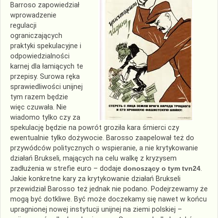
Barroso zapowiedział
wprowadzenie
regulacji
ograniczających
praktyki spekulacyjne i
odpowiedzialności
karnej dla łamiących te
przepisy. Surowa ręka
sprawiedliwości unijnej
tym razem będzie
więc czuwała. Nie
wiadomo tylko czy za
spekulację będzie na powrót groziła kara śmierci czy
ewentualnie tylko dożywocie. Barosso zaapelował też do
przywódców politycznych o wspieranie, a nie krytykowanie
działań Brukseli, mających na celu walkę z kryzysem
zadłużenia w strefie euro – dodaje
donoszący o tym tvn24
.
Jakie konkretne kary za krytykowanie działań Brukseli
przewidział Barosso też jednak nie podano. Podejrzewamy że
mogą być dotkliwe. Być może doczekamy się nawet w końcu
upragnionej nowej instytucji unijnej na ziemi polskiej –