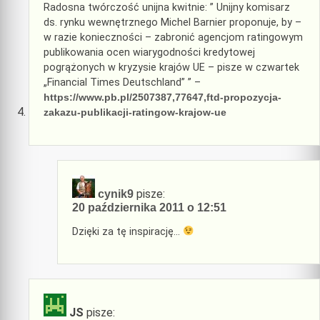
Radosna twórczość unijna kwitnie: ” Unijny komisarz
ds. rynku wewnętrznego Michel Barnier proponuje, by –
w razie konieczności – zabronić agencjom ratingowym
publikowania ocen wiarygodności kredytowej
pogrążonych w kryzysie krajów UE – pisze w czwartek
„Financial Times Deutschland” ” –
https://www.pb.pl/2507387,77647,ftd-propozycja-
zakazu-publikacji-ratingow-krajow-ue
pisze:
cynik9
20 października 2011 o 12:51
Dzięki za tę inspirację…
JS
pisze: