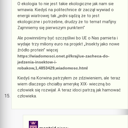
O ekologia to nie jest takie ekologiczne jak nam sie
wmawia. Kiedyś na politechnice dr zaczął wywiad o
energii wiatrowej tak „jedni sądzą że to jest
ekologiczne i potrzebne, drudzy że to temat mafijny.
Zajmniemy się pierwszym punktem”
Ale powinniśmy być szczęśliwi bo UE o Nas pamieta i
wydaje trzy miliony euro na projekt „Insekty jako nowe
źródło protein” więcej
https://wiadomosci.onet.pl/kraj/ue-zacheca-do-
jedzenia-insektow-i-
robakow,1,4853429,wiadomosc.html
Kiedyś na Korwina patrzyłem ze zdziwieniem, ale teraz
wiem dlaczego chciałby amerykę XIX- wieczną bo
człowiek się rozwijał. A teraz idoci patrzą jak hamować
człowieka.