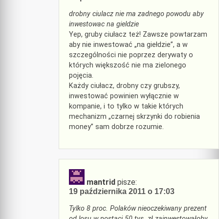
drobny ciulacz nie ma zadnego powodu aby
inwestowac na gieldzie
Yep, gruby ciułacz też! Zawsze powtarzam
aby nie inwestować „na giełdzie”, a w
szczególności nie poprzez derywaty o
których większość nie ma zielonego
pojęcia.
Każdy ciułacz, drobny czy grubszy,
inwestować powinien wyłącznie w
kompanie, i to tylko w takie których
mechanizm „czarnej skrzynki do robienia
money” sam dobrze rozumie.
mantrid
pisze:
19 października 2011 o 17:03
Tylko 8 proc. Polaków nieoczekiwany prezent
od losu w postaci 50 tys. zł zainwestowałoby