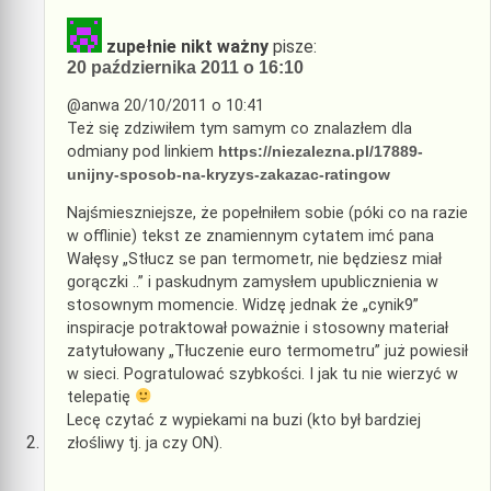
zupełnie nikt ważny
pisze:
20 października 2011 o 16:10
@anwa 20/10/2011 o 10:41
Też się zdziwiłem tym samym co znalazłem dla
odmiany pod linkiem
https://niezalezna.pl/17889-
unijny-sposob-na-kryzys-zakazac-ratingow
Najśmieszniejsze, że popełniłem sobie (póki co na razie
w offlinie) tekst ze znamiennym cytatem imć pana
Wałęsy „Stłucz se pan termometr, nie będziesz miał
gorączki ..” i paskudnym zamysłem upublicznienia w
stosownym momencie. Widzę jednak że „cynik9”
inspiracje potraktował poważnie i stosowny materiał
zatytułowany „Tłuczenie euro termometru” już powiesił
w sieci. Pogratulować szybkości. I jak tu nie wierzyć w
telepatię
Lecę czytać z wypiekami na buzi (kto był bardziej
złośliwy tj. ja czy ON).