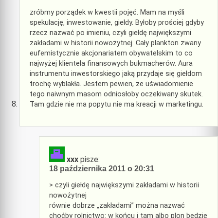
zróbmy porządek w kwestii pojęć. Mam na myśli
spekulację, inwestowanie, giełdy. Byłoby prościej gdyby
rzecz nazwać po imieniu, czyli giełdę największymi
zakładami w historii nowożytnej. Cały plankton zwany
eufemistycznie akcjonariatem obywatelskim to co
najwyżej klientela finansowych bukmacherów. Aura
instrumentu inwestorskiego jaką przydaje się giełdom
trochę wyblakła. Jestem pewien, że uświadomienie
tego naiwnym masom odniosłoby oczekiwany skutek.
Tam gdzie nie ma popytu nie ma kreacji w marketingu.
xxx
pisze:
18 października 2011 o 20:31
> czyli giełdę największymi zakładami w historii
nowożytnej
równie dobrze „zakładami” można nazwać
choćby rolnictwo: w końcu i tam albo plon będzie