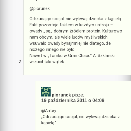
@piorunek
Odrzucając socjal, nie wylewaj dziecka z kąpielą.
Fakt pozostaje faktem w każdym ustroju –
owady _są_ dobrym źródłem protein. Kulturowo
nam obcym, ale wiele ludów myśliwskich
wsuwało owady bynajmniej nie dlatego, że
niczego innego nie bylo.
Nawet w „Tomku w Gran Chaco” A. Szklarski
wrzucił taki wątek…
piorunek
pisze:
19 października 2011 o 04:09
@Antey
„Odrzucając socjal, nie wylewaj dziecka z
kąpielą.”