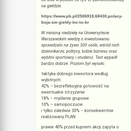
na giełdzie.
https://www.pb.pl/2506918,68430,polacy-
boja-sie-gieldy-bo-to-br
W minioną niedzielę na Uniwersytecie
Warszawskim wiedzę o inwestowaniu
sprawdzało na żywo 300 osób, wśród nich
dziennikarze, politycy, ludzie biznesu oraz
wybitni sportowcy i studenci. Test wypadł
bardzo dobrze. Poziom był wysoki.
taktyka dobrego inwestora według
wybitnych:
42% – bezrefleksyjna gotowość na
ewentualne strzyżenie
18% – myślenie grupowe
10% – samopoczucie
i tylko zaledwie 30% – konsekwentnie
realizowany PLAN
prawie 40% przed kupnem akcji zapyta o