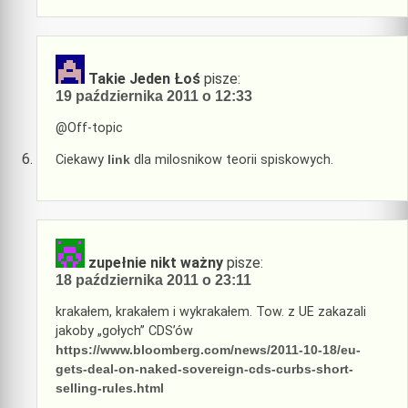
Takie Jeden Łoś
pisze:
19 października 2011 o 12:33
@Off-topic
Ciekawy
link
dla milosnikow teorii spiskowych.
zupełnie nikt ważny
pisze:
18 października 2011 o 23:11
krakałem, krakałem i wykrakałem. Tow. z UE zakazali
jakoby „gołych” CDS’ów
https://www.bloomberg.com/news/2011-10-18/eu-
gets-deal-on-naked-sovereign-cds-curbs-short-
selling-rules.html