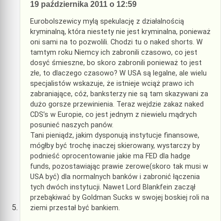
19 października 2011 o 12:59
Eurobolszewicy mylą spekulację z działalnością
kryminalną, która niestety nie jest kryminalna, ponieważ
oni sami na to pozwolili. Chodzi tu o naked shorts. W
tamtym roku Niemcy ich zabronili czasowo, co jest
dosyć śmieszne, bo skoro zabronili ponieważ to jest
złe, to dlaczego czasowo? W USA są legalne, ale wielu
specjalistów wskazuje, że istnieje wciąż prawo ich
zabraniające, cóż, banksterzy nie są tam skazywani za
dużo gorsze przewinienia. Teraz wejdzie zakaz naked
CDS’s w Europie, co jest jednym z niewielu mądrych
posunieć naszych panów.
Tani pieniądz, jakim dysponują instytucje finansowe,
mógłby być trochę inaczej skierowany, wystarczy by
podnieść oprocentowanie jakie ma FED dla hadge
funds, pozostawiając prawie zerowe(skoro tak musi w
USA być) dla normalnych banków i zabronić łączenia
tych dwóch instytucji. Nawet Lord Blankfein zaczął
przebąkiwać by Goldman Sucks w swojej boskiej roli na
ziemi przestał być bankiem.