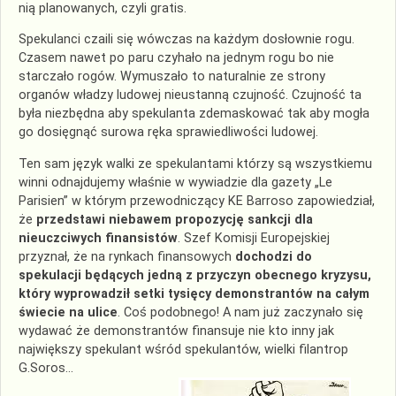
nią planowanych, czyli gratis.
Spekulanci czaili się wówczas na każdym dosłownie rogu.
Czasem nawet po paru czyhało na jednym rogu bo nie
starczało rogów. Wymuszało to naturalnie ze strony
organów władzy ludowej nieustanną czujność. Czujność ta
była niezbędna aby spekulanta zdemaskować tak aby mogła
go dosięgnąć surowa ręka sprawiedliwości ludowej.
Ten sam język walki ze spekulantami którzy są wszystkiemu
winni odnajdujemy właśnie w wywiadzie dla gazety „Le
Parisien” w którym przewodniczący KE Barroso zapowiedział,
że
przedstawi niebawem propozycję sankcji dla
nieuczciwych finansistów
. Szef Komisji Europejskiej
przyznał, że na rynkach finansowych
dochodzi do
spekulacji będących jedną z przyczyn obecnego kryzysu,
który wyprowadził setki tysięcy demonstrantów na całym
świecie na ulice
. Coś podobnego! A nam już zaczynało się
wydawać że demonstrantów finansuje nie kto inny jak
największy spekulant wśród spekulantów, wielki filantrop
G.Soros…