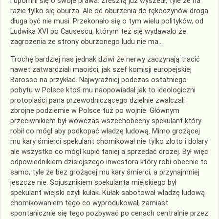
i upomni się o swoje prawa. Zresztą już wyszedł, tyle że na
razie tylko się oburza. Ale od oburzenia do rękoczynów droga
długa być nie musi. Przekonało się o tym wielu polityków, od
Ludwika XVI po Causescu, którym też się wydawało że
zagrożenia ze strony oburzonego ludu nie ma…
Trochę bardziej nas jednak dziwi że nerwy zaczynają tracić
nawet zatwardziali maoiści, jak szef komisji europejskiej
Barosso na przykład. Najwyraźniej podczas ostatniego
pobytu w Polsce ktoś mu naopowiadał jak to ideologiczni
protoplaści pana przewodniczącego dzielnie zwalczali
zbrojne podziemie w Polsce tuż po wojnie. Głównym
przeciwnikiem był wówczas wszechobecny spekulant który
robił co mógł aby podkopać władzę ludową. Mimo grożącej
mu kary śmierci spekulant chomikował nie tylko złoto i dolary
ale wszystko co mógł kupić taniej a sprzedać drożej. Był więc
odpowiednikiem dzisiejszego inwestora który robi obecnie to
samo, tyle że bez grożącej mu kary śmierci, a przynajmniej
jeszcze nie. Sojusznikiem spekulanta miejskiego był
spekulant wiejski czyli kułak. Kułak sabotował władzę ludową
chomikowaniem tego co wyprodukował, zamiast
spontanicznie się tego pozbywać po cenach centralnie przez