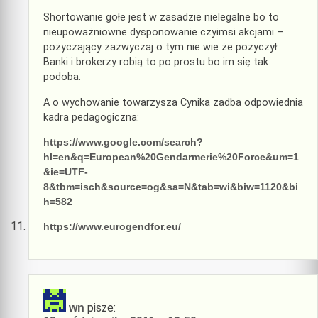
Shortowanie gołe jest w zasadzie nielegalne bo to
nieupoważniowne dysponowanie czyimsi akcjami –
pożyczający zazwyczaj o tym nie wie że pożyczył.
Banki i brokerzy robią to po prostu bo im się tak
podoba.
A o wychowanie towarzysza Cynika zadba odpowiednia
kadra pedagogiczna:
https://www.google.com/search?
hl=en&q=European%20Gendarmerie%20Force&um=1
&ie=UTF-
8&tbm=isch&source=og&sa=N&tab=wi&biw=1120&bi
h=582
https://www.eurogendfor.eu/
pisze:
wn