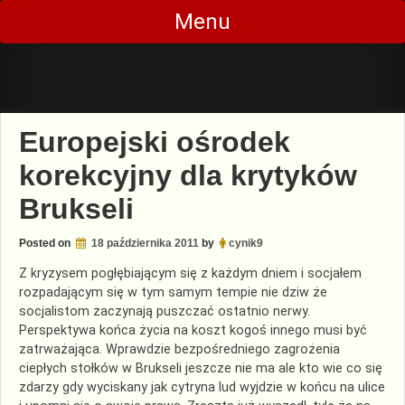
Skip
Menu
to
content
Europejski ośrodek
korekcyjny dla krytyków
Brukseli
Posted on
18 października 2011
by
cynik9
Z kryzysem pogłębiającym się z każdym dniem i socjałem
rozpadającym się w tym samym tempie nie dziw że
socjalistom zaczynają puszczać ostatnio nerwy.
Perspektywa końca życia na koszt kogoś innego musi być
zatrważająca. Wprawdzie bezpośredniego zagrożenia
ciepłych stołków w Brukseli jeszcze nie ma ale kto wie co się
zdarzy gdy wyciskany jak cytryna lud wyjdzie w końcu na ulice