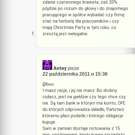
zdanie czerwonego krawata, zaś 20%
pójdzie po rozum do głowy i do znajomego
pracującego w spółce wybadać czy firmę
stać na herbatę dla pracowników i czy
mają Christmas Party w tym roku. co
zresztą jest nielegalne.
Antey
pisze:
22 października 2011 o 15:36
@buu
I masz racje, i jej nie masz. Bo drobny
ciułacz, jest na giełdzie czy tego chce czy
nie. Są tam bank w którym ma konto, OFE
do których odprowadza składki, Państwo
któremu płaci podatki i którego obligacje
kupuje.
Sam w zamian dostaje notowania z 15
min. opóźnieniem, limity kupna sprzedaży