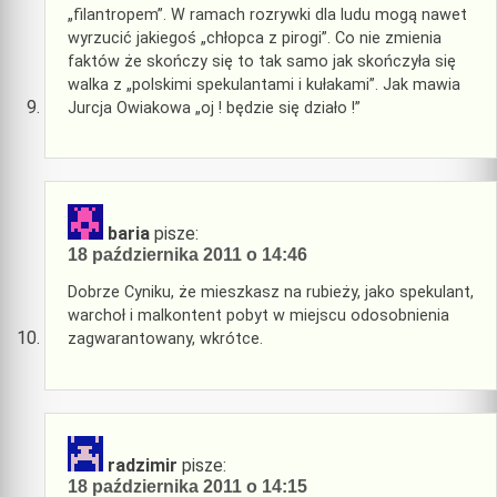
„filantropem”. W ramach rozrywki dla ludu mogą nawet
wyrzucić jakiegoś „chłopca z pirogi”. Co nie zmienia
faktów że skończy się to tak samo jak skończyła się
walka z „polskimi spekulantami i kułakami”. Jak mawia
Jurcja Owiakowa „oj ! będzie się działo !”
baria
pisze:
18 października 2011 o 14:46
Dobrze Cyniku, że mieszkasz na rubieży, jako spekulant,
warchoł i malkontent pobyt w miejscu odosobnienia
zagwarantowany, wkrótce.
radzimir
pisze:
18 października 2011 o 14:15