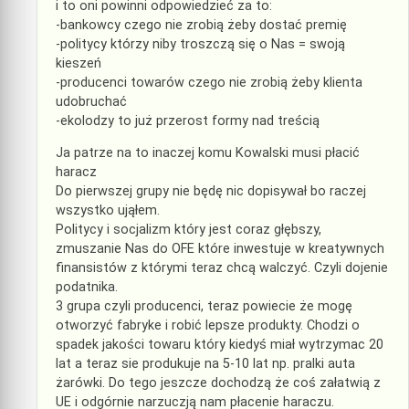
i to oni powinni odpowiedzieć za to:
-bankowcy czego nie zrobią żeby dostać premię
-politycy którzy niby troszczą się o Nas = swoją
kieszeń
-producenci towarów czego nie zrobią żeby klienta
udobruchać
-ekolodzy to już przerost formy nad treścią
Ja patrze na to inaczej komu Kowalski musi płacić
haracz
Do pierwszej grupy nie będę nic dopisywał bo raczej
wszystko ująłem.
Politycy i socjalizm który jest coraz głębszy,
zmuszanie Nas do OFE które inwestuje w kreatywnych
finansistów z którymi teraz chcą walczyć. Czyli dojenie
podatnika.
3 grupa czyli producenci, teraz powiecie że mogę
otworzyć fabryke i robić lepsze produkty. Chodzi o
spadek jakości towaru który kiedyś miał wytrzymac 20
lat a teraz sie produkuje na 5-10 lat np. pralki auta
żarówki. Do tego jeszcze dochodzą że coś załatwią z
UE i odgórnie narzuczją nam płacenie haraczu.