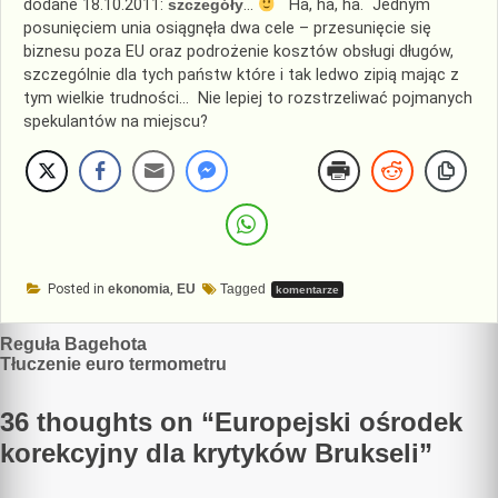
dodane 18.10.2011:
szczegóły
…
Ha, ha, ha. Jednym
posunięciem unia
osiągnęła dwa cele – przesunięcie się
biznesu poza EU oraz podrożenie kosztów obsługi długów,
szczególnie dla tych państw które i tak ledwo zipią mając z
tym wielkie trudności… Nie lepiej to rozstrzeliwać pojmanych
spekulantów na miejscu?
Posted in
ekonomia
,
EU
Tagged
komentarze
Nawigacja
Reguła Bagehota
Tłuczenie euro termometru
wpisu
36 thoughts on “
Europejski ośrodek
korekcyjny dla krytyków Brukseli
”