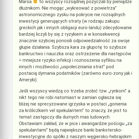
Marsa
to wszyscy rozsądniej pożyczali by pieniądze
dłużnikom. Nie mogąc „wykreować z powietrza”
astronomicznego zysku na pokrycie nie rozsądnych
inwestycji generujących straty (w rodzaju zakupu
greckich jak i innych obligacji euro-landu) zdecydowanie
bardziej liczyli by się z ryzykiem a w konsekwencji
znacznie szybciej ponosili odpowiedzialność za swoje
głupie działania. Szybsza kara za głupotę to szybsze
bankructwo i nauczka oraz ostrzeżenie dla następców
= mniejsze ryzyko infekcji i roznoszenia syfilisu na
innych i możliwości „uspołeczniania strat” pod
postacią dymania podatników (zarówno euro-zony jak i
Ameryki).
Jeśli wszyscy wiedzą co trzeba zrobić tzw. „rynkom” a
nikt tego nie robi natomiast w zamian ogłasza się
bliżej nie sprecyzowane igrzyska w postaci „gonienia
za króliczkiem vel spekulantem” to znaczy, że jest to
temat zastępczy dla durnych mas ludowych.
Obstawiam zakład, że w pice i awangardzie pościgu „za
spekulantami” będą największe banki bankstersko-
inwestycyjne do spółki z naszym węgiersko-hebrajskim