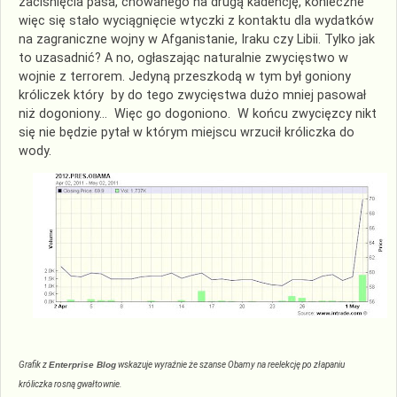
zaciśnięcia pasa, chowanego na drugą kadencję, konieczne
więc się stało wyciągnięcie wtyczki z kontaktu dla wydatków
na zagraniczne wojny w Afganistanie, Iraku czy Libii. Tylko jak
to uzasadnić? A no, ogłaszając naturalnie zwycięstwo w
wojnie z terrorem. Jedyną przeszkodą w tym był goniony
króliczek który by do tego zwycięstwa dużo mniej pasował
niż dogoniony… Więc go dogoniono. W końcu zwycięzcy nikt
się nie będzie pytał w którym miejscu wrzucił króliczka do
wody.
Grafik z
Enterprise Blog
wskazuje wyraźnie że szanse Obamy na reelekcję
po złapaniu
króliczka rosną
gwałtownie.