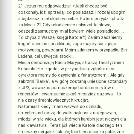
21 Jezus mu odpowiedział: «Jeśli chcesz być
doskonały, idź, sprzedaj, co posiadasz, i rozdaj ubogim,
a będziesz miał skarb w niebie. Potem przyjdź i chodź
za Mną!» 22 Gdy młodzieniec usłyszał te słowa,
odszedł zasmucony, miał bowiem wiele posiadłości. …
To chyba z Waszej księgi Katole?:) Zanim zaczniemy
kogoś oceniać i przeklinać, zapoznajmy się z jego
motywacją, powodami. Moim zdaniem w przypadku Bin
Ladena, cel uświęcał środki…
Media demonizują Radio Maryja, straszą fanatyzmem
Kościoła etc. zgoda , w przypadku rozgłośni ojca
dyrektora mamy do czynienia z fanatyzmem… Ale gdy
zabrzmi "Barka", a w górę zostaną uniesione sztandary
z JP2, wówczas pomaszeruje horda emerytów i
rencistów… ewentualnie jakaś młodzież oazowa… to
nie czasy średniowiecznych krucjat.
Natomiast kiedy imam wezwie do dżihadu,
natychmiast ruszą do walki najlepsi z najlepszych,
młodzi w sile wieku, dla których karabin jest niczym dla
nas klawiatura…Teraz już wiecie Katole dlaczego ten
śmieszny nergalek tak chętnie bierze się za publiczne