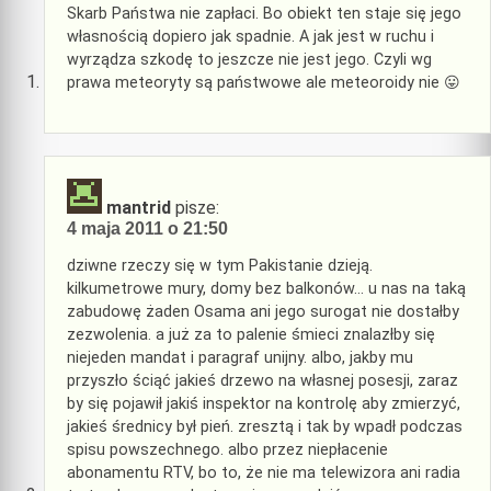
Skarb Państwa nie zapłaci. Bo obiekt ten staje się jego
własnością dopiero jak spadnie. A jak jest w ruchu i
wyrządza szkodę to jeszcze nie jest jego. Czyli wg
prawa meteoryty są państwowe ale meteoroidy nie 😛
mantrid
pisze:
4 maja 2011 o 21:50
dziwne rzeczy się w tym Pakistanie dzieją.
kilkumetrowe mury, domy bez balkonów… u nas na taką
zabudowę żaden Osama ani jego surogat nie dostałby
zezwolenia. a już za to palenie śmieci znalazłby się
niejeden mandat i paragraf unijny. albo, jakby mu
przyszło ściąć jakieś drzewo na własnej posesji, zaraz
by się pojawił jakiś inspektor na kontrolę aby zmierzyć,
jakieś średnicy był pień. zresztą i tak by wpadł podczas
spisu powszechnego. albo przez niepłacenie
abonamentu RTV, bo to, że nie ma telewizora ani radia