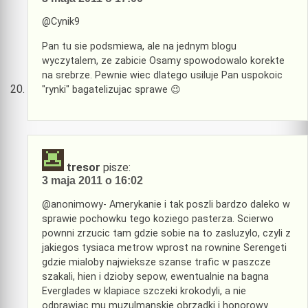
@Cynik9
Pan tu sie podsmiewa, ale na jednym blogu
wyczytalem, ze zabicie Osamy spowodowalo korekte
na srebrze. Pewnie wiec dlatego usiluje Pan uspokoic
"rynki" bagatelizujac sprawe 😉
tresor
pisze:
3 maja 2011 o 16:02
@anonimowy- Amerykanie i tak poszli bardzo daleko w
sprawie pochowku tego koziego pasterza. Scierwo
pownni zrzucic tam gdzie sobie na to zasluzylo, czyli z
jakiegos tysiaca metrow wprost na rownine Serengeti
gdzie mialoby najwieksze szanse trafic w paszcze
szakali, hien i dzioby sepow, ewentualnie na bagna
Everglades w klapiace szczeki krokodyli, a nie
odprawiac mu muzulmanskie obrzadki i honorowy