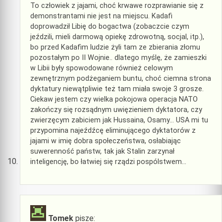
To człowiek z jajami, choć krwawe rozprawianie się z
demonstrantami nie jest na miejscu. Kadafi
doprowadził Libię do bogactwa (zobaczcie czym
jeździli, mieli darmową opiekę zdrowotną, socjal, itp.),
bo przed Kadafim ludzie żyli tam ze zbierania złomu
pozostałym po II Wojnie.. dlatego myślę, że zamieszki
w Libii były spowodowane również celowym
zewnętrznym podżeganiem buntu, choć ciemna strona
dyktatury niewątpliwie też tam miała swoje 3 grosze.
Ciekaw jestem czy wielka pokojowa operacja NATO
zakończy się rozsądnym uwięzieniem dyktatora, czy
zwierzęcym zabiciem jak Hussaina, Osamy… USA mi tu
przypomina najeźdźcę eliminującego dyktatorów z
jajami w imię dobra społeczeństwa, osłabiając
suwerenność państw, tak jak Stalin zarzynał
inteligencję, bo łatwiej się rządzi pospólstwem…
Tomek
pisze: