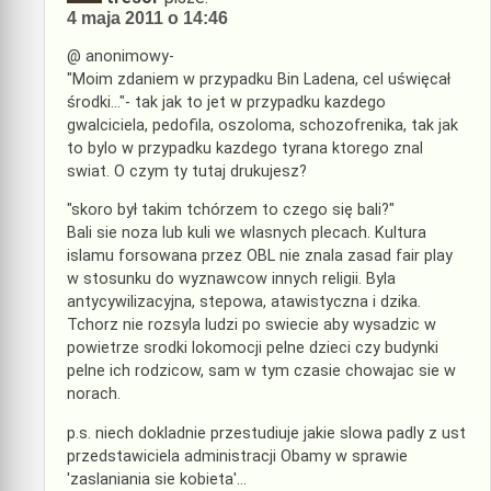
4 maja 2011 o 14:46
@ anonimowy-
"Moim zdaniem w przypadku Bin Ladena, cel uświęcał
środki…"- tak jak to jet w przypadku kazdego
gwalciciela, pedofila, oszoloma, schozofrenika, tak jak
to bylo w przypadku kazdego tyrana ktorego znal
swiat. O czym ty tutaj drukujesz?
"skoro był takim tchórzem to czego się bali?"
Bali sie noza lub kuli we wlasnych plecach. Kultura
islamu forsowana przez OBL nie znala zasad fair play
w stosunku do wyznawcow innych religii. Byla
antycywilizacyjna, stepowa, atawistyczna i dzika.
Tchorz nie rozsyla ludzi po swiecie aby wysadzic w
powietrze srodki lokomocji pelne dzieci czy budynki
pelne ich rodzicow, sam w tym czasie chowajac sie w
norach.
p.s. niech dokladnie przestudiuje jakie slowa padly z ust
przedstawiciela administracji Obamy w sprawie
'zaslaniania sie kobieta'…