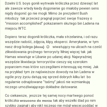
Dzielni U.S. boys gonili wytrwale króliczka przez dziesięć lat
ale zawsze wtedy kiedy dogonienie go miałoby pewien sens
nigdy dogonić go nie mogli. Mimo że prezydent Bush
młodszy tak przecież pragnął poprzeć swoje frazesy o
“mission accomplished” pokazaniem skutego bin Ladena na
miejscu WTC.
Dopiero teraz dogonili króliczka, mała strzelanina, i od razu
wszędzie radość, zdjęcia, klipy, eksperci. Amerykanie, w tym
nasz drogi kolega
{doxa}
😉 wiwatujący na ulicach na cześć
zlikwidowania groźnego terrorysty. Mniej więcej tak jak
Hamas wiwatuje w Libanie po udanej akcji. Najwyraźniej
wszędzie likwidacja terrorystów cieszy się szerokim
poparciem mas które szczegółami interesują się mniej. Jak
na przykład tym że najświeższe dowody na bin Ladena w
ogóle przy życiu datują się sprzed dobrych kilku lat bo
regularnie odnajdowane “taśmy” jakoś nie wzmiankują
niczego umożliwiającego dokładne datowanie.
Co ciekawsze, jeszcze tej samej nocy martwego ponoć
króliczka
wrzucono do morza
tak aby wszelki ślad po nim
szybko zaginął i aby nikt niczego nie mógł więcej poddać w