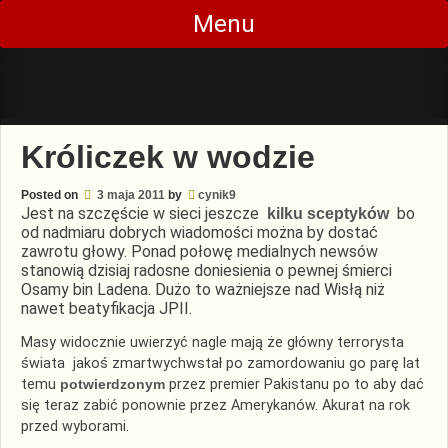
Skip
Menu
to
content
Króliczek w wodzie
Posted on
3 maja 2011
by
cynik9
Jest na szczęście w sieci jeszcze
bo
kilku sceptyków
od nadmiaru dobrych wiadomości można by dostać
zawrotu głowy. Ponad połowę medialnych newsów
stanowią dzisiaj radosne doniesienia o pewnej śmierci
Osamy bin Ladena. Dużo to ważniejsze nad Wisłą niż
nawet beatyfikacja JPII.
Masy widocznie uwierzyć nagle mają że główny terrorysta
świata jakoś zmartwychwstał po zamordowaniu go parę lat
temu
potwierdzonym
przez premier Pakistanu po to aby dać
się teraz zabić ponownie przez Amerykanów. Akurat na rok
przed wyborami.