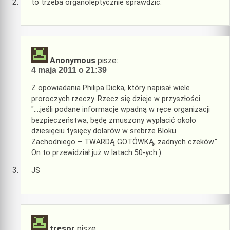
to trzeba organoleptycznie sprawdzić.
Anonymous
pisze:
4 maja 2011 o 21:39
Z opowiadania Philipa Dicka, który napisał wiele
proroczych rzeczy. Rzecz się dzieje w przyszłości.
"….jeśli podane informacje wpadną w ręce organizacji
bezpieczeństwa, będę zmuszony wypłacić około
dziesięciu tysięcy dolarów w srebrze Bloku
Zachodniego – TWARDĄ GOTÓWKĄ, żadnych czeków."
On to przewidział już w latach 50-ych:)
JS
tresor
pisze: