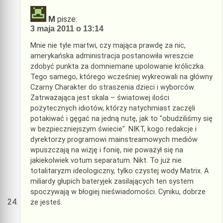
M
pisze:
3 maja 2011 o 13:14
Mnie nie tyle martwi, czy mająca prawdę za nic,
amerykańska administracja postanowiła wreszcie
zdobyć punkta za domniemane upolowanie króliczka.
Tego samego, którego wcześniej wykreowali na główny
Czarny Charakter do straszenia dzieci i wyborców.
Zatrważająca jest skala – światowej ilości
pożytecznych idiotów, którzy natychmiast zaczęli
potakiwać i gęgać na jedną nutę, jak to "obudziliśmy się
w bezpieczniejszym świecie". NIKT, kogo redakcje i
dyrektorzy programowi mainstreamowych mediów
wpuszczają na wizję i fonię, nie poważył się na
jakiekolwiek votum separatum. Nikt. To już nie
totalitaryzm ideologiczny, tylko czystej wody Matrix. A
miliardy głupich bateryjek zasilających ten system
spoczywają w błogiej nieświadomości. Cyniku, dobrze
że jesteś.