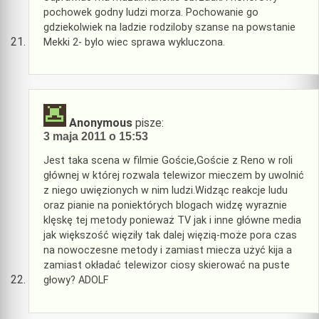
pochowek godny ludzi morza. Pochowanie go
gdziekolwiek na ladzie rodziloby szanse na powstanie
Mekki 2- bylo wiec sprawa wykluczona.
Anonymous
pisze:
3 maja 2011 o 15:53
Jest taka scena w filmie Goście,Goście z Reno w roli
głównej w której rozwala telewizor mieczem by uwolnić
z niego uwięzionych w nim ludzi.Widząc reakcje ludu
oraz pianie na poniektórych blogach widzę wyraznie
klęskę tej metody ponieważ TV jak i inne główne media
jak większość więziły tak dalej więzią-może pora czas
na nowoczesne metody i zamiast miecza użyć kija a
zamiast okładać telewizor ciosy skierować na puste
głowy? ADOLF