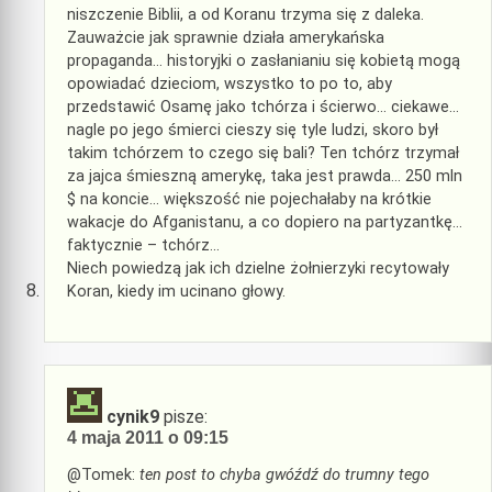
niszczenie Biblii, a od Koranu trzyma się z daleka.
Zauważcie jak sprawnie działa amerykańska
propaganda… historyjki o zasłanianiu się kobietą mogą
opowiadać dzieciom, wszystko to po to, aby
przedstawić Osamę jako tchórza i ścierwo… ciekawe…
nagle po jego śmierci cieszy się tyle ludzi, skoro był
takim tchórzem to czego się bali? Ten tchórz trzymał
za jajca śmieszną amerykę, taka jest prawda… 250 mln
$ na koncie… większość nie pojechałaby na krótkie
wakacje do Afganistanu, a co dopiero na partyzantkę…
faktycznie – tchórz…
Niech powiedzą jak ich dzielne żołnierzyki recytowały
Koran, kiedy im ucinano głowy.
cynik9
pisze:
4 maja 2011 o 09:15
@Tomek:
ten post to chyba gwóźdź do trumny tego