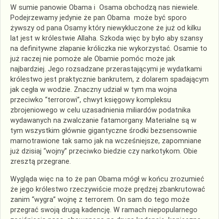
W sumie panowie Obama i Osama obchodzą nas niewiele.
Podejrzewamy jedynie że pan Obama może być sporo
żywszy od pana Osamy który niewykluczone że już od kilku
lat jest w królestwie Allaha. Szkoda więc by było aby szansy
na definitywne złapanie króliczka nie wykorzystać. Osamie to
już raczej nie pomoże ale Obamie pomóc może jak
najbardziej. Jego rozsadzane przerastającymi je wydatkami
królestwo jest praktycznie bankrutem, z dolarem spadającym
jak cegła w wodzie. Znaczny udział w tym ma wojna
przeciwko “terrorowi”, chwyt księgowy kompleksu
zbrojeniowego w celu uzasadnienia miliardów podatnika
wydawanych na zwalczanie fatamorgany. Materialne są w
tym wszystkim głównie gigantyczne środki bezsensownie
marnotrawione tak samo jak na wcześniejsze, zapomniane
już dzisiaj “wojny” przeciwko biedzie czy narkotykom. Obie
zresztą przegrane.
Wygląda więc na to że pan Obama mógł w końcu zrozumieć
że jego królestwo rzeczywiście może prędzej zbankrutować
zanim “wygra” wojnę z terrorem. On sam do tego może
przegrać swoją drugą kadencję. W ramach niepopularnego