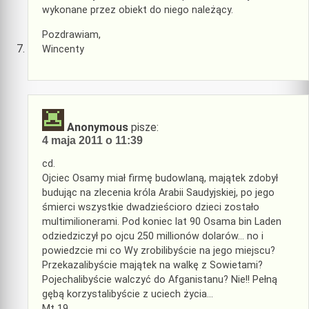
wykonane przez obiekt do niego należący.
Pozdrawiam,
Wincenty
Anonymous
pisze:
4 maja 2011 o 11:39
cd.
Ojciec Osamy miał firmę budowlaną, majątek zdobył
budując na zlecenia króla Arabii Saudyjskiej, po jego
śmierci wszystkie dwadzieścioro dzieci zostało
multimilionerami. Pod koniec lat 90 Osama bin Laden
odziedziczył po ojcu 250 millionów dolarów… no i
powiedzcie mi co Wy zrobilibyście na jego miejscu?
Przekazalibyście majątek na walkę z Sowietami?
Pojechalibyście walczyć do Afganistanu? Nie!! Pełną
gębą korzystalibyście z uciech życia…
Mt 19