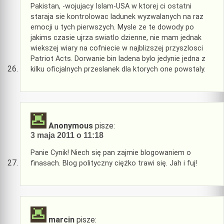
Pakistan, -wojujacy Islam-USA w ktorej ci ostatni
staraja sie kontrolowac ladunek wyzwalanych na raz
emocji u tych pierwszych. Mysle ze te dowody po
jakims czasie ujrza swiatlo dzienne, nie mam jednak
wiekszej wiary na cofniecie w najblizszej przyszlosci
Patriot Acts. Dorwanie bin ladena bylo jedynie jedna z
kilku oficjalnych przeslanek dla ktorych one powstaly.
Anonymous
pisze:
3 maja 2011 o 11:18
Panie Cynik! Niech się pan zajmie blogowaniem o
finasach. Blog polityczny ciężko trawi się. Jah i fuj!
marcin
pisze: