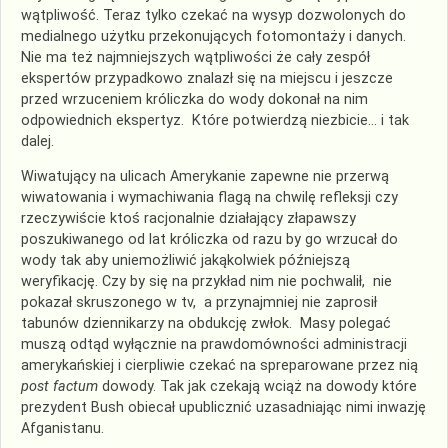
wątpliwość. Teraz tylko czekać na wysyp dozwolonych do
medialnego użytku przekonujących fotomontaży i danych.
Nie ma też najmniejszych wątpliwości że cały zespół
ekspertów przypadkowo znalazł się na miejscu i jeszcze
przed wrzuceniem króliczka do wody dokonał na nim
odpowiednich ekspertyz. Które potwierdzą niezbicie… i tak
dalej.
Wiwatujący na ulicach Amerykanie zapewne nie przerwą
wiwatowania i wymachiwania flagą na chwilę refleksji czy
rzeczywiście ktoś racjonalnie działający złapawszy
poszukiwanego od lat króliczka od razu by go wrzucał do
wody tak aby uniemożliwić jakąkolwiek późniejszą
weryfikację. Czy by się na przykład nim nie pochwalił, nie
pokazał skruszonego w tv, a przynajmniej nie zaprosił
tabunów dziennikarzy na obdukcję zwłok. Masy polegać
muszą odtąd wyłącznie na prawdomówności administracji
amerykańskiej i cierpliwie czekać na spreparowane przez nią
post factum
dowody. Tak jak czekają wciąż na dowody które
prezydent Bush obiecał upublicznić uzasadniając nimi inwazję
Afganistanu.