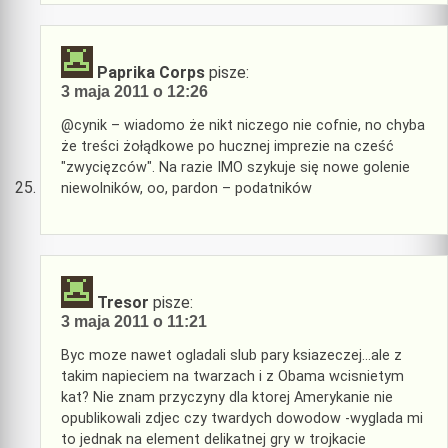
Paprika Corps
pisze:
3 maja 2011 o 12:26
@cynik – wiadomo że nikt niczego nie cofnie, no chyba
że treści żołądkowe po hucznej imprezie na cześć
"zwycięzców". Na razie IMO szykuje się nowe golenie
niewolników, oo, pardon – podatników
Tresor
pisze:
3 maja 2011 o 11:21
Byc moze nawet ogladali slub pary ksiazeczej…ale z
takim napieciem na twarzach i z Obama wcisnietym
kat? Nie znam przyczyny dla ktorej Amerykanie nie
opublikowali zdjec czy twardych dowodow -wyglada mi
to jednak na element delikatnej gry w trojkacie