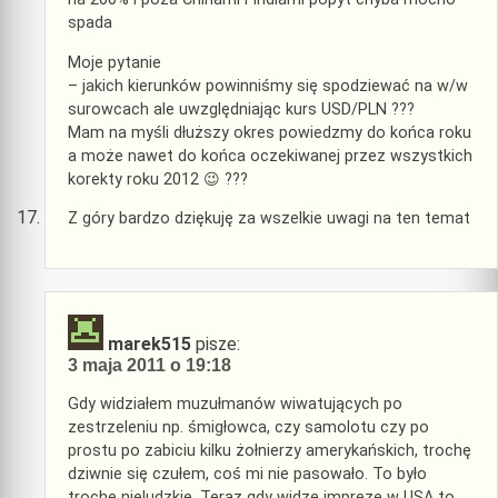
spada
Moje pytanie
– jakich kierunków powinniśmy się spodziewać na w/w
surowcach ale uwzględniając kurs USD/PLN ???
Mam na myśli dłuższy okres powiedzmy do końca roku
a może nawet do końca oczekiwanej przez wszystkich
korekty roku 2012 😉 ???
Z góry bardzo dziękuję za wszelkie uwagi na ten temat
marek515
pisze:
3 maja 2011 o 19:18
Gdy widziałem muzułmanów wiwatujących po
zestrzeleniu np. śmigłowca, czy samolotu czy po
prostu po zabiciu kilku żołnierzy amerykańskich, trochę
dziwnie się czułem, coś mi nie pasowało. To było
trochę nieludzkie. Teraz gdy widzę imprezę w USA to