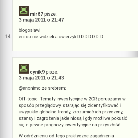
mir67
pisze:
3 maja 2011 o 21:47
błogosławi
eni co nie widzieli a uwierzyli D:D:D:D:D:D::D
cynik9
pisze:
3 maja 2011 o 21:43
@anonimo ze srebrem:
Off-topic. Tematy inwestycyjne w 2GR poruszamy w
sposób przeglądowy, starając się zidentyfikować i
uwypuklić globalne trendy, zrozumieć ich przyczyny,
szansy i zagrożenia jakie niosą i gdy możliwe pokusić
się o pewne prognozy inwestycyjne na przyszłość.
W odróżnieniu od tego praktyczne zagadnienia