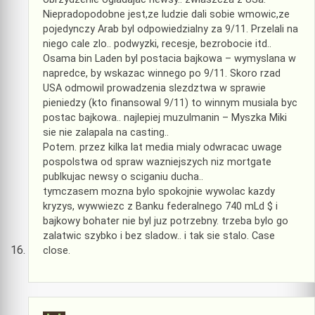
Niepradopodobne jest,ze ludzie dali sobie wmowic,ze
pojedynczy Arab byl odpowiedzialny za 9/11. Przelali na
niego cale zlo.. podwyzki, recesje, bezrobocie itd..
Osama bin Laden byl postacia bajkowa – wymyslana w
napredce, by wskazac winnego po 9/11. Skoro rzad
USA odmowil prowadzenia slezdztwa w sprawie
pieniedzy (kto finansowal 9/11) to winnym musiala byc
postac bajkowa.. najlepiej muzulmanin – Myszka Miki
sie nie zalapala na casting..
Potem. przez kilka lat media mialy odwracac uwage
pospolstwa od spraw wazniejszych niz mortgate
publkujac newsy o sciganiu ducha..
tymczasem mozna bylo spokojnie wywolac kazdy
kryzys, wywwiezc z Banku federalnego 740 mLd $ i
bajkowy bohater nie byl juz potrzebny. trzeba bylo go
zalatwic szybko i bez sladow.. i tak sie stalo. Case
close.