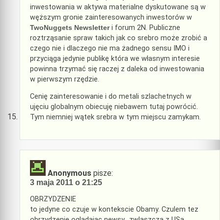
inwestowania w aktywa materialne dyskutowane są w
węższym gronie zainteresowanych inwestorów w
TwoNuggets Newsletter
i forum 2N. Publiczne
roztrząsanie spraw takich jak co srebro może zrobić a
czego nie i dlaczego nie ma żadnego sensu IMO i
przyciąga jedynie publikę która we własnym interesie
powinna trzymać się raczej z daleka od inwestowania
w pierwszym rzędzie.
Cenię zainteresowanie i do metali szlachetnych w
ujęciu globalnym obiecuję niebawem tutaj powrócić.
Tym niemniej wątek srebra w tym miejscu zamykam.
Anonymous
pisze:
3 maja 2011 o 21:25
OBRZYDZENIE
to jedyne co czuje w kontekscie Obamy. Czulem tez
obrzydzenie ogladajac newsy.. zwlaszcza z USa.