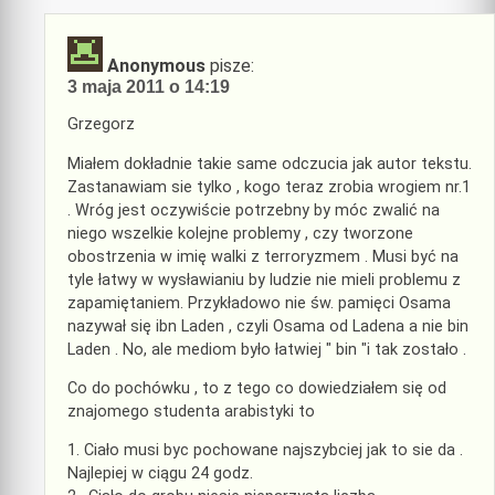
Anonymous
pisze:
3 maja 2011 o 14:19
Grzegorz
Miałem dokładnie takie same odczucia jak autor tekstu.
Zastanawiam sie tylko , kogo teraz zrobia wrogiem nr.1
. Wróg jest oczywiście potrzebny by móc zwalić na
niego wszelkie kolejne problemy , czy tworzone
obostrzenia w imię walki z terroryzmem . Musi być na
tyle łatwy w wysławianiu by ludzie nie mieli problemu z
zapamiętaniem. Przykładowo nie św. pamięci Osama
nazywał się ibn Laden , czyli Osama od Ladena a nie bin
Laden . No, ale mediom było łatwiej " bin "i tak zostało .
Co do pochówku , to z tego co dowiedziałem się od
znajomego studenta arabistyki to
1. Ciało musi byc pochowane najszybciej jak to sie da .
Najlepiej w ciągu 24 godz.