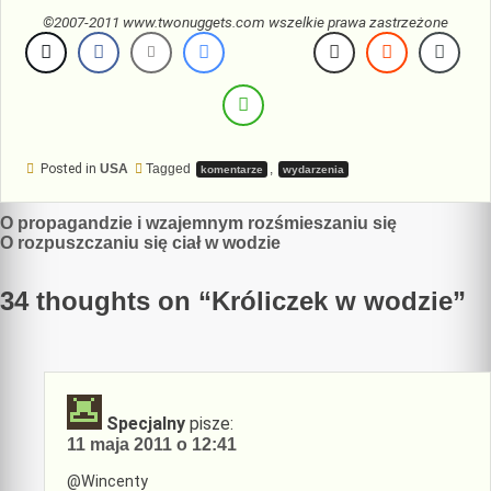
©2007-2011 www.twonuggets.com wszelkie prawa zastrzeżone
Posted in
USA
Tagged
,
komentarze
wydarzenia
Nawigacja
O propagandzie i wzajemnym rozśmieszaniu się
O rozpuszczaniu się ciał w wodzie
wpisu
34 thoughts on “
Króliczek w wodzie
”
Specjalny
pisze:
11 maja 2011 o 12:41
@Wincenty