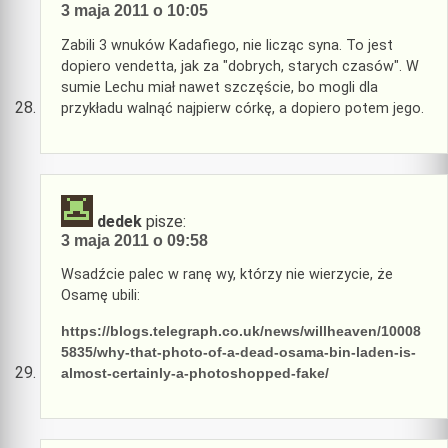
3 maja 2011 o 10:05
Zabili 3 wnuków Kadafiego, nie licząc syna. To jest
dopiero vendetta, jak za "dobrych, starych czasów". W
sumie Lechu miał nawet szczęście, bo mogli dla
przykładu walnąć najpierw córkę, a dopiero potem jego.
dedek
pisze:
3 maja 2011 o 09:58
Wsadźcie palec w ranę wy, którzy nie wierzycie, że
Osamę ubili:
https://blogs.telegraph.co.uk/news/willheaven/10008
5835/why-that-photo-of-a-dead-osama-bin-laden-is-
almost-certainly-a-photoshopped-fake/