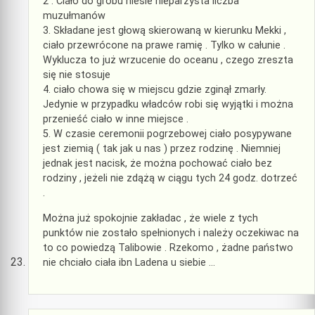
2 . Ciało do grobu niesie nieparzysta liczba
muzułmanów
3. Składane jest głową skierowaną w kierunku Mekki ,
ciało przewrócone na prawe ramię . Tylko w całunie .
Wyklucza to już wrzucenie do oceanu , czego zreszta
się nie stosuje
4. ciało chowa się w miejscu gdzie zginął zmarły.
Jedynie w przypadku władców robi się wyjątki i można
przenieść ciało w inne miejsce .
5. W czasie ceremonii pogrzebowej ciało posypywane
jest ziemią ( tak jak u nas ) przez rodzinę . Niemniej
jednak jest nacisk, że można pochować ciało bez
rodziny , jeżeli nie zdążą w ciągu tych 24 godz. dotrzeć
.
Można już spokojnie zakładac , że wiele z tych
punktów nie zostało spełnionych i należy oczekiwac na
to co powiedzą Talibowie . Rzekomo , żadne państwo
nie chciało ciała ibn Ladena u siebie …