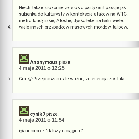
Niech takze zrozumie ze slowo partyzant pasuje jak
sukienka do kulturysty w kontekscie atakow na WTC,
metro londynskie, Atoche, dyskoteke na Bali i wiele,
wiele innych przypadkow masowych mordow talibow.
Anonymous
pisze:
4 maja 2011 o 12:25
Grrr 🙂 Przepraszam, ale ważne, że esencja została…
cynik9
pisze:
4 maja 2011 o 11:54
@anonimo z "dalszym ciągiem":