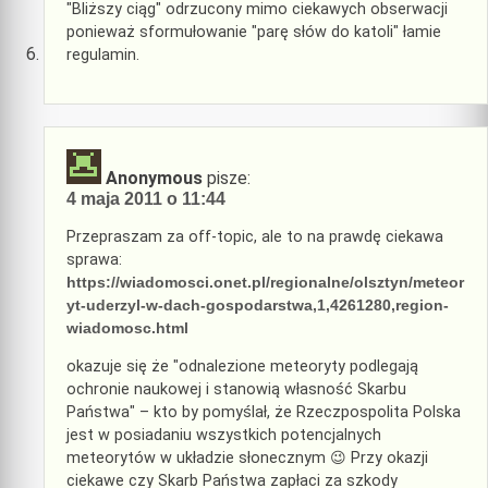
"Bliższy ciąg" odrzucony mimo ciekawych obserwacji
ponieważ sformułowanie "parę słów do katoli" łamie
regulamin.
Anonymous
pisze:
4 maja 2011 o 11:44
Przepraszam za off-topic, ale to na prawdę ciekawa
sprawa:
https://wiadomosci.onet.pl/regionalne/olsztyn/meteor
yt-uderzyl-w-dach-gospodarstwa,1,4261280,region-
wiadomosc.html
okazuje się że "odnalezione meteoryty podlegają
ochronie naukowej i stanowią własność Skarbu
Państwa" – kto by pomyślał, że Rzeczpospolita Polska
jest w posiadaniu wszystkich potencjalnych
meteorytów w układzie słonecznym 😉 Przy okazji
ciekawe czy Skarb Państwa zapłaci za szkody