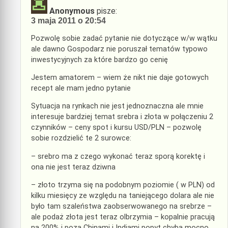
Anonymous
pisze:
3 maja 2011 o 20:54
Pozwolę sobie zadać pytanie nie dotyczące w/w wątku
ale dawno Gospodarz nie poruszał tematów typowo
inwestycyjnych za które bardzo go cenię
Jestem amatorem – wiem że nikt nie daje gotowych
recept ale mam jedno pytanie
Sytuacja na rynkach nie jest jednoznaczna ale mnie
interesuje bardziej temat srebra i złota w połączeniu 2
czynników – ceny spot i kursu USD/PLN – pozwolę
sobie rozdzielić te 2 surowce:
– srebro ma z czego wykonać teraz sporą korektę i
ona nie jest teraz dziwna
– złoto trzyma się na podobnym poziomie ( w PLN) od
kilku miesięcy ze względu na taniejącego dolara ale nie
było tam szaleństwa zaobserwowanego na srebrze –
ale podaż złota jest teraz olbrzymia – kopalnie pracują
na 200% i poza Chinami i Indiami popyt chyba mocno