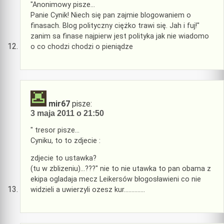
"Anonimowy pisze…
Panie Cynik! Niech się pan zajmie blogowaniem o
finasach. Blog polityczny ciężko trawi się. Jah i fuj!"
zanim sa finase najpierw jest polityka jak nie wiadomo
o co chodzi chodzi o pieniądze
mir67
pisze:
3 maja 2011 o 21:50
" tresor pisze…
Cyniku, to to zdjecie :
zdjecie to ustawka?
(tu w zblizeniu)…???" nie to nie utawka to pan obama z
ekipa ogladaja mecz Leikersów błogosławieni co nie
widzieli a uwierzyli ozesz kur…………..