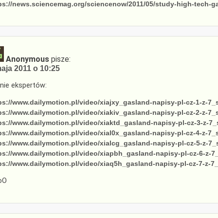
ps://news.sciencemag.org/sciencenow/2011/05/study-high-tech-gas
Anonymous
pisze:
aja 2011 o 10:25
 nie ekspertów:
ps://www.dailymotion.pl/video/xiajxy_gasland-napisy-pl-cz-1-z-7_
ps://www.dailymotion.pl/video/xiakiv_gasland-napisy-pl-cz-2-z-7_
ps://www.dailymotion.pl/video/xiaktd_gasland-napisy-pl-cz-3-z-7_
ps://www.dailymotion.pl/video/xial0x_gasland-napisy-pl-cz-4-z-7_
ps://www.dailymotion.pl/video/xialcg_gasland-napisy-pl-cz-5-z-7_
ps://www.dailymotion.pl/video/xiapbh_gasland-napisy-pl-cz-6-z-7
ps://www.dailymotion.pl/video/xiaq5h_gasland-napisy-pl-cz-7-z-7_
oO