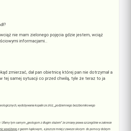
dł?
 wciąż nie mam zielonego pojęcia gdzie jestem, wciąż
tościowymi informacjami…
dokąd zmierzać, dał pan obietnicę której pan nie dotrzymał a
tej samej sytuacji co przed chwilą, tyle że teraz to ja
geologicznych, wydobywania kopalin ze złóż, „podziemnego bezzbiornikowego
 Ufamy tym samym „geologom z długim stażem” że zmiany prawa szczególnie w zakresie
o nic wspólnego
z gazem łupkowym, a jeszcze mniej z zawsze skorym do pomocy dobrym