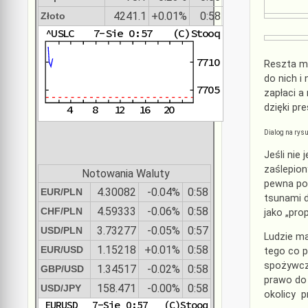
4241.1
+0.01%
0:58
Złoto
Reszta mo
do nich i
zapłaci a
dzięki pr
Dialog na rys
Jeśli nie
zaślepion
Notowania Waluty
pewna poz
4.30082
-0.04%
0:58
EUR/PLN
tsunami d
4.59333
-0.06%
0:58
CHF/PLN
jako „pro
3.73277
-0.05%
0:57
USD/PLN
Ludzie ma
1.15218
+0.01%
0:58
EUR/USD
tego co 
spożywcze
1.34517
-0.02%
0:58
GBP/USD
prawo do 
158.471
-0.00%
0:58
USD/JPY
okolicy 