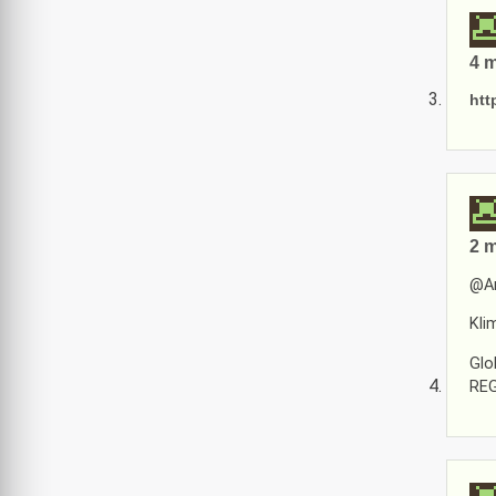
4 m
htt
2 m
@A
Kli
Glo
REG