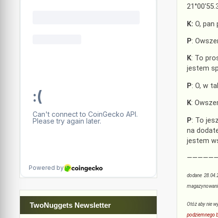
21°00′55.
K:
O, pan 
P
: Owsze
K
: To pro
jestem sp
P
: O, w t
K
: Owsze
P
: To jes
na dodate
jestem w
—————
dodane 28.04.
magazynowania
TwoNuggets Newsletter
Otóż aby nie w
podziemnego b