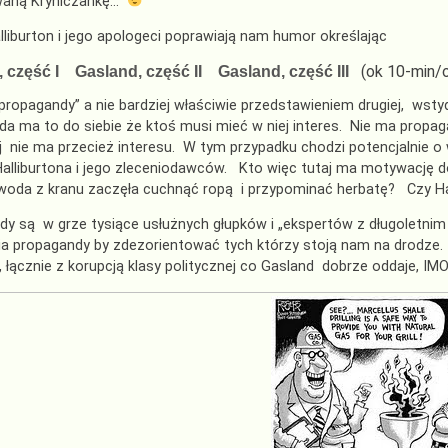
waną Kryniczankę…
alliburton i jego apologeci poprawiają nam humor określając
(ok 10-min/
 część I
Gasland, część II
Gasland, część III
ropagandy” a nie bardziej właściwie przedstawieniem drugiej, wstydl
a ma to do siebie że ktoś musi mieć w niej interes. Nie ma propag
j nie ma przecież interesu. W tym przypadku chodzi potencjalnie o 
Halliburtona i jego zleceniodawców. Kto więc tutaj ma motywację 
woda z kranu zaczęła cuchnąć ropą i przypominać herbatę? Czy Ha
rdy są w grze tysiące usłużnych głupków i „ekspertów z długoletn
ia propagandy by zdezorientować tych którzy stoją nam na drodze. 
, łącznie z korupcją klasy politycznej co Gasland dobrze oddaje, IMO