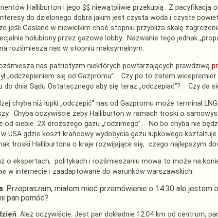
nentów Halliburton i jego $$ niewątpliwie przekupią. Z pacyfikacją o
nteresy do dzielonego dobra jakim jest czysta woda i czyste powi
że jeśli Gasland w niewielkim choć stopniu przybliża skalę zagrożeni
ecjalnie hołubiony przez gazowe lobby. Nazwanie tego jednak „pr
tona rozśmiesza nas w stopniu maksymalnym.
rozśmiesza nas patriotyzm niektórych powtarzających prawdziwą
p
ył „odczepieniem się od Gazpromu”. Czy po to zatem wicepremier Pa
do dnia Sądu Ostatecznego aby się teraz „odczepiać”? Czy da si
zej chyba niż łupki „odczepić” nas od Gazpromu może terminal LNG
szy. Chyba oczywiście żeby Halliburton w ramach troski o samowy
 od siebie 2X droższego gazu „rodzimego”… No bo chyba nie będzie
w USA gdzie koszt krańcowy wydobycia gazu łupkowego kształtuje 
ak troski Halliburtona o kraje rozwijające się, czego najlepszym 
uż o ekspertach, politykach i rozśmieszaniu mowa to może na konie
ne
w internecie i zaadaptowane do warunków warszawskich:
a
: Przepraszam, miałem mieć przemówienie o 14:30 ale jestem o 
mi pan pomóc?
dzień
: Ależ oczywiście. Jest pan dokładnie 12.04 km od centrum, p