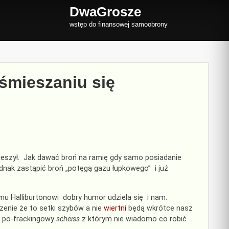
DwaGrosze
wstęp do finansowej samoobrony
śmieszaniu się
śmieszył. Jak dawać broń na ramię gdy samo posiadanie
ednak zastąpić broń „potęgą gazu łupkowego” i już
 Halliburtonowi dobry humor udziela się i nam.
zenie że to setki szybów a nie
wiertni
będą wkrótce nasz
ny po-frackingowy
scheiss
z którym nie wiadomo co robić