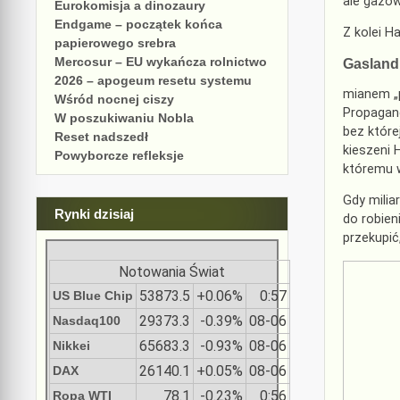
ale gazo
Eurokomisja a dinozaury
Endgame – początek końca
Z kolei H
papierowego srebra
Mercosur – EU wykańcza rolnictwo
Gasland,
2026 – apogeum resetu systemu
mianem „p
Wśród nocnej ciszy
Propagand
W poszukiwaniu Nobla
bez które
Reset nadszedł
kieszeni 
Powyborcze refleksje
któremu 
Gdy milia
Rynki dzisiaj
do robien
przekupić
Notowania Świat
53873.5
+0.06%
0:57
US Blue Chip
29373.3
-0.39%
08-06
Nasdaq100
65683.3
-0.93%
08-06
Nikkei
26140.1
+0.05%
08-06
DAX
78.1
-0.23%
0:56
Ropa WTI