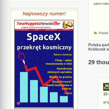
wujkiem Halli
Najnowszy numer!
Posted 
Nawiga
Polska par
Króliczek 
wpisu
29 thou
10 
art