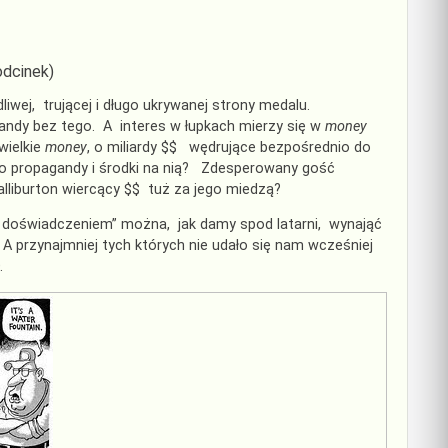
odcinek)
iwej, trującej i długo ukrywanej strony medalu.
andy bez tego. A interes w łupkach mierzy się w
money
wielkie
money
, o miliardy $$ wędrujące bezpośrednio do
do propagandy i środki na nią? Zdesperowany gość
lliburton wiercący $$ tuż za jego miedzą?
im doświadczeniem” można, jak damy spod latarni, wynająć
A przynajmniej tych których nie udało się nam wcześniej
.