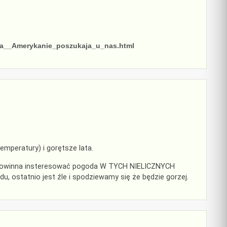
ria__Amerykanie_poszukaja_u_nas.html
temperatury) i gorętsze lata.
as powinna insteresować pogoda W TYCH NIELICZNYCH
ostatnio jest źle i spodziewamy się że będzie gorzej.