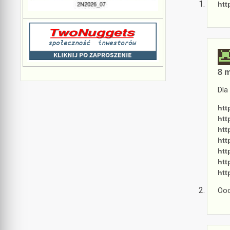
htt
8 m
Dla
htt
htt
htt
htt
htt
htt
htt
Oo