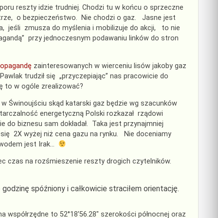
poru reszty idzie trudniej. Chodzi tu w końcu o sprzeczne
etrze, o bezpieczeństwo. Nie chodzi o gaz. Jasne jest
a, jeśli zmusza do myślenia i mobilizuje do akcji, to nie
opagandą” przy jednoczesnym podawaniu linków do stron
ropagandę
zainteresowanych w wierceniu lisów jakoby gaz
wlak trudził się „przyczepiając” nas pracowicie do
ę to w ogóle zrealizować?
 w Świnoujściu skąd katarski gaz będzie wg szacunków
starczalność energetyczną Polski rozkazał rządowi
 do biznesu sam dokładał. Taka jest przynajmniej
się 2X wyżej niż cena gazu na rynku. Nie doceniamy
dowodem jest Irak…
c czas na rozśmieszenie reszty drogich czytelników.
godzinę spóźniony i całkowicie straciłem orientację.
ana współrzędne to 52°18′56.28″ szerokości północnej oraz