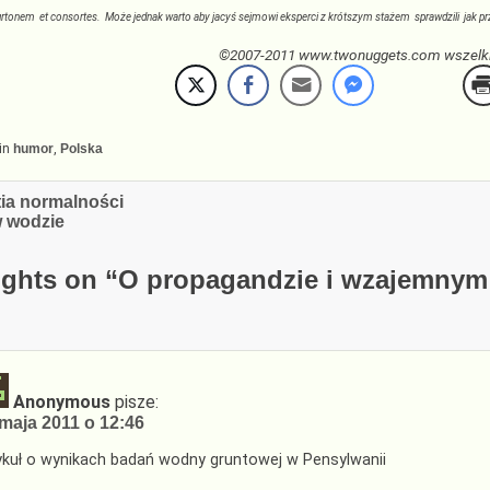
burtonem
et consortes. Może jednak warto aby jacyś sejmowi eksperci z krótszym stażem sprawdzili jak p
©2007-2011 www.twonuggets.com wszelki
in
humor
,
Polska
cja
tia normalności
w wodzie
ghts on “
O propagandzie i wzajemnym 
Anonymous
pisze:
maja 2011 o 12:46
ykuł o wynikach badań wodny gruntowej w Pensylwanii