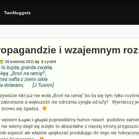
TwoNuggets
ropagandzie i wzajemnym roz
28 kwietnia 2011
by
cynik9
 to bujda, granda zwykła,
łają: „Broń na ramię!”,
ieś nafta z ziemi sikła
iła dolarami; [
J.Tuwim]
czywiście nikt już nie woła „Broń na ramię” bo by się tym tylko roz
t zabronione a większość nie odróżnia cyngla od lufy? Wystarczy j
 znowu się zgadza…
y wpisem
Łupki i głupki
poprawiliśmy humor nawet podobno samemu
nie wiemy skąd się wzięło to absurdalne z naszej strony przypuszc
 nie szpecić ale właśnie upiększać produkując do tego nie toksycz