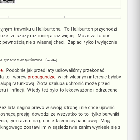
yjnym trawniku u Halliburtona. To Halliburton przychodzi
może zniszczy raz mniej a raz więcej. Może za to coś
pewnością nie z własnej chęci. Zapłaci tylko i wyłącznie
la. Tyle że to miała być fontanna…
(
źródło
)
ie
. Podobnie jak przed laty usiłowaliśmy przekonać
litą to, wbrew
propagandzie
, w ich własnym interesie byłaby
szalupą ratunkową. Złota szalupa uchronić może przed
u i inflacji. Wtedy też było to lekceważone i odrzucane
zez lata nagina prawo w swoją stronę i nie chce ujawnić
osnącą presją dowodzi że wszystko to to tylko barwniki
nia, tym razem na gruncie tajemnicy handlowej. Mają
kingowego zostawi im w sąsiedztwie zanim wyniesie się z