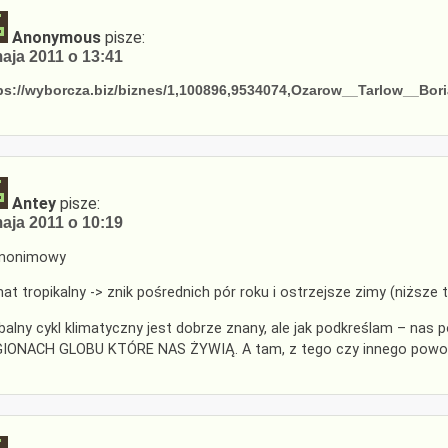
Anonymous
pisze:
aja 2011 o 13:41
ps://wyborcza.biz/biznes/1,100896,9534074,Ozarow__Tarlow__Bo
Antey
pisze:
aja 2011 o 10:19
nonimowy
mat tropikalny -> znik pośrednich pór roku i ostrzejsze zimy (niższe 
balny cykl klimatyczny jest dobrze znany, ale jak podkreślam – n
IONACH GLOBU KTÓRE NAS ŻYWIĄ. A tam, z tego czy innego powodu, 