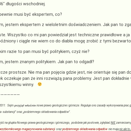
36″ długości wschodniej.
pewnie musi być ekspertem, co?
m, jestem ekspertem z wieloletnim doświadczeniem. Jak pan to zga
ste. Wszystko co mi pan powiedział jest techniczne prawidłowe a ja
óźniony i ciągle nie wiem co do diabła mogę zrobić z tymi bezwar
akim razie to pan musi być politykiem, czyż nie?
m, jestem znanym politykiem. Jak pan to odgadł?
zcze prostsze. Nie ma pan pojęcia gdzie jest, nie orientuje się pan 
k oczekuje pan że inni rozwiążą pana problemy. Jest pan dokładnie w 
szystkiemu winny.
———————
2011: Sejm
przyjął właśnie
nowe prawo geologiczne i górnicze. Reguluje ono zasady wykonywania prac 
 substancji” oraz „podziemnego składowania odpadów”.
yjść na głupka Nowego prawa geologicznego i górniczego, podobnie jak posłowie, zgłębiać
NIE
zamierzamy.
ezzbiornikowego magazynowania substancji
oraz
podziemnego składowania odpadów
nie mają
nic ale t