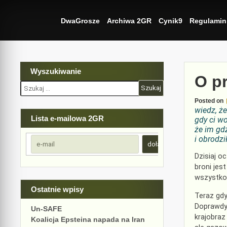
Skip
to
DwaGrosze
Archiwa 2GR
Cynik9
Regulamin
content
Wyszukiwanie
O p
Szukaj:
Posted on
wiedz, że
Lista e-mailowa 2GR
gdy ci wo
że im gdz
i obrodz
Dzisiaj o
broni jes
wszystko
Ostatnie wpisy
Teraz gd
Doprawdy 
Un-SAFE
krajobraz
Koalicja Epsteina napada na Iran