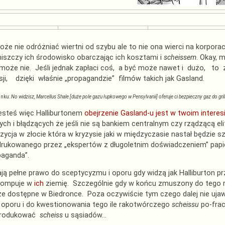
że nie odróżniać wiertni od szybu ale to nie ona wierci na korporac
 niszczy ich środowisko obarczając ich kosztami i
scheissem
. Okay, 
 może nie. Jeśli jednak zapłaci coś, a być może nawet i dużo, to z 
esji, dzięki właśnie „propagandzie” filmów takich jak Gasland.
unku:
No widzisz, Marcellus Shale [duże pole gazu łupkowego w Pensylvanii] oferuje ci bezpieczny gaz do gril
 jesteś więc Halliburtonem
obejrzenie Gasland-u jest w twoim interes
ych i błądzących że jeśli nie są bankiem centralnym czy rządzącą e
ycja w złocie która w kryzysie jaki w międzyczasie nastał będzie 
rukowanego przez „ekspertów z długoletnim doświadczeniem” papier
paganda”.
ją pełne prawo do sceptycyzmu i oporu gdy widzą jak Halliburton pr
pompuje w
ich
ziemię. Szczególnie gdy w końcu zmuszony do tego r
 dostępne w Biedronce. Poza oczywiście tym czego dalej nie ujaw
oporu i do kwestionowania tego ile rakotwórczego
scheissu
po-frac
produkować
scheiss
u sąsiadów…