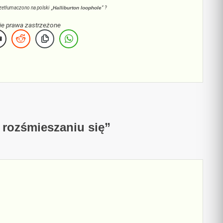
rzetłumaczono na polski „
Halliburton loophole
” ?
e prawa zastrzeżone
rozśmieszaniu się
”