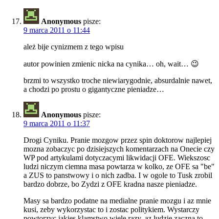
Anonymous
pisze:
9 marca 2011 o 11:44
ależ bije cynizmem z tego wpisu
autor powinien zmienic nicka na cynika… oh, wait… 😉
brzmi to wszystko troche niewiarygodnie, absurdalnie nawet,
a chodzi po prostu o gigantyczne pieniadze…
Anonymous
pisze:
9 marca 2011 o 11:37
Drogi Cyniku. Pranie mozgow przez spin doktorow najlepiej
mozna zobaczyc po dzisiejszych komentarzach na Onecie czy
WP pod artykulami dotyczacymi likwidacji OFE. Wiekszosc
ludzi niczym ciemna masa powtarza w kolko, ze OFE sa "be"
a ZUS to panstwowy i o nich zadba. I w ogole to Tusk zrobil
bardzo dobrze, bo Zydzi z OFE kradna nasze pieniadze.
Masy sa bardzo podatne na medialne pranie mozgu i az mnie
kusi, zeby wykorzystac to i zostac politykiem. Wystarczy
powtorzyc jakies klamstwo wiele razy, az ludzie zaczna to