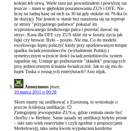
kolejni łeb urwą. Wiele razu już powiedziałem i powtórzę raz
jeszcze – mam w głębokim poszanowaniu ZUS i OFE. Nie
liczę na żadną kasę od nich za 30 lat gdy stuknie mi 70-tka (o
ile dożyję). Nie jestem w stanie bez narażenia się na represje
ze strony "przyjaznego państwa" pokazać im
wyprostowanego środkowego palca i przestać dawać się
strzyc. Kasa dla OFE czy ZUS idzie mi w koszty życia jak
fajki czy browar. Było – poszło. Nie ma. Co do modelu
excelowego lepiej policzyć kiedy przy spodziewanym tempie
spadku świadczeniodawców (wyludnienie Polski) i
symetrycznym wzroście ilości świadczeniobiorców system
zapadnie się. Uratuje go podnoszenie "składek" pracujących
przy jednoczesnym ścinaniu świadczczeń. Jak to się ma do
bajek Tuska o rosnących emeryturach? Ano nijak.
Anonymous
pisze:
10 marca 2011 o 00:28
Skoro mamy się unifikować z Eurozoną, to wnioskuje o
jeszcze ściślejszą unifikacje. 🙂
Zintegrujmy jewropejskie ZUS-u, gdzie centrala może być
choćby i w Berlinie. Same zasady tej unifikacji byłyby proste
– taki sam wiek emerytalne ( czyli zgodnie z propozycjami
Merkelowej), taka sama kwota wypałacana kazdemu