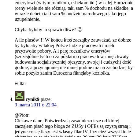
emerytowi (w tym rolnikom, esbekom itd.) w całej Eurozonie
(ceny wiele sie nie różnią), taki sam % dochodu na składke, a
w razie debetu taki sam % budżetu narodowego jako jego
uzupełnienie.
Chyba byłoby to sprawiedliwe? 🙂
A ile plusów!!! W końcu ktoś zacząłby zauważać, ze dobrze
by było aby w takiej Polsce ludzie pracowali i mieli
przyzwoite pobory. A i parę roczników emerytów
(szczególnie tych co za półdarmo pracowali w imię chwały
budowania socjalistyczniej ojczyzny, swojej i cudzych) dość
godnie, a przynajmniej nie mniej godnie niż na zachodzie, by
sobie pożyło zanim Eurozona fiknęłaby koziołka.
wilku
cynik9
pisze:
9 marca 2011 o 22:04
@Piotr:
Ciekawe dane. Potwierdzają zasadniczo tezę od której
zacząłem pisać tego bloga że ZUSy i OFEs są czystą stratą i
jedyne co się liczy jest własny filar IV. Przecież wszystkie te