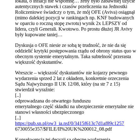
lokata, o inflacji nie wspomnę… żeby było zabawniej użycie
autentycznych stawek i czasów przeliczenia na Jednostki
Roliczeniowe świadczy o tym, że mój OFE (Aviva) osiągnął
(mimo dalekiej pozycji w rankingach np. KNF budowanych
w oparciu o roczną stopę zwrotu) wynik 2x LEPSZY od
lidera, czyli Generali. Kwotowo. Po prostu dłużej JR Avivy
były kupowane taniej…
Dyskusja o OFE niesie ze sobą tę trudność, że nie da się
oddzielić krytyki postępowania rządu od obrony status quo w
obecnym systemie emerytalnym. Taka subtelność przerasta
większość dyskutantów.
Wreszcie – większość dyskutantów nie kojarzy pewnego
wydarzenia sprzed 2 lat z okładem, konkretnie orzeczenia
Sądu Najwyższego II UK 12/08, który (na str 7 z 15)
stwierdził wyraźnie:
[..]
odprowadzana do otwartego funduszu
emerytalnego część składki na ubezpieczenie emerytalne nie
stanowi własności ubezpieczonego
[..]
https://pub.sn.pl/ow3_ia.nsf/0/3415f613c7d1af89c1257
6730055e357/$FILE/II%20UK%200012_08.pdf
Konsekwencją tej decyzji są obecne wydarzenia…