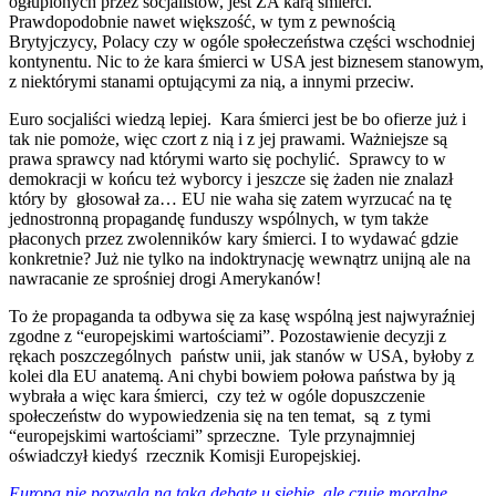
ogłupionych przez socjalistów, jest ZA karą śmierci.
Prawdopodobnie nawet większość, w tym z pewnością
Brytyjczycy, Polacy czy w ogóle społeczeństwa części wschodniej
kontynentu. Nic to że kara śmierci w USA jest biznesem stanowym,
z niektórymi stanami optującymi za nią, a innymi przeciw.
Euro socjaliści wiedzą lepiej. Kara śmierci jest be bo ofierze już i
tak nie pomoże, więc czort z nią i z jej prawami. Ważniejsze są
prawa sprawcy nad którymi warto się pochylić. Sprawcy to w
demokracji w końcu też wyborcy i jeszcze się żaden nie znalazł
który by głosował za… EU nie waha się zatem wyrzucać na tę
jednostronną propagandę funduszy wspólnych, w tym także
płaconych przez zwolenników kary śmierci. I to wydawać gdzie
konkretnie? Już nie tylko na indoktrynację wewnątrz unijną ale na
nawracanie ze sprośniej drogi Amerykanów!
To że propaganda ta odbywa się za kasę wspólną jest najwyraźniej
zgodne z “europejskimi wartościami”. Pozostawienie decyzji z
rękach poszczególnych państw unii, jak stanów w USA, byłoby z
kolei dla EU anatemą. Ani chybi bowiem połowa państwa by ją
wybrała a więc kara śmierci, czy też w ogóle dopuszczenie
społeczeństw do wypowiedzenia się na ten temat, są z tymi
“europejskimi wartościami” sprzeczne. Tyle przynajmniej
oświadczył kiedyś rzecznik Komisji Europejskiej.
Europa nie pozwala na taką debatę u siebie, ale czuje moralne