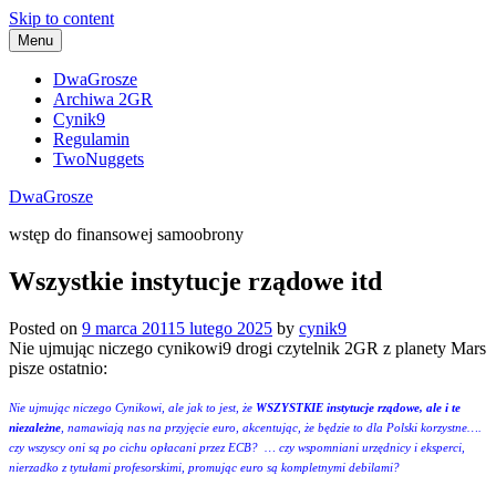
Skip to content
Menu
DwaGrosze
Archiwa 2GR
Cynik9
Regulamin
TwoNuggets
DwaGrosze
wstęp do finansowej samoobrony
Wszystkie instytucje rządowe itd
Posted on
9 marca 2011
5 lutego 2025
by
cynik9
Nie ujmując niczego cynikowi9 drogi czytelnik 2GR z planety Mars
pisze ostatnio:
Nie ujmując niczego Cynikowi, ale jak to jest, że
WSZYSTKIE instytucje rządowe, ale i te
niezależne
, namawiają nas na przyjęcie euro, akcentując, że będzie to dla Polski korzystne….
czy wszyscy oni są po cichu opłacani przez ECB? … czy wspomniani urzędnicy i eksperci,
nierzadko z tytułami profesorskimi, promując euro są kompletnymi debilami?