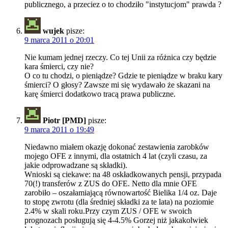
publicznego, a przeciez o to chodziło "instytucjom" prawda ?
wujek
pisze:
9 marca 2011 o 20:01
Nie kumam jednej rzeczy. Co tej Unii za różnica czy będzie
kara śmierci, czy nie?
O co tu chodzi, o pieniądze? Gdzie te pieniądze w braku kary
śmierci? O głosy? Zawsze mi się wydawało że skazani na
karę śmierci dodatkowo tracą prawa publiczne.
Piotr [PMD]
pisze:
9 marca 2011 o 19:49
Niedawno miałem okazję dokonać zestawienia zarobków
mojego OFE z innymi, dla ostatnich 4 lat (czyli czasu, za
jakie odprowadzane są składki).
Wnioski są ciekawe: na 48 oskładkowanych pensji, przypada
70(!) transferów z ZUS do OFE. Netto dla mnie OFE
zarobiło – oszałamiającą równowartość Bielika 1/4 oz. Daje
to stopę zwrotu (dla średniej składki za te lata) na poziomie
2.4% w skali roku.Przy czym ZUS / OFE w swoich
prognozach posługują się 4-4.5% Gorzej niż jakakolwiek