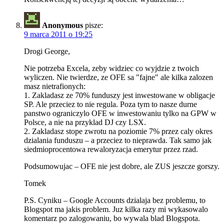
Anonymous
pisze:
9 marca 2011 o 19:25
Drogi George,
Nie potrzeba Excela, zeby widziec co wyjdzie z twoich
wyliczen. Nie twierdze, ze OFE sa "fajne" ale kilka zalozen
masz nietrafionych:
1. Zakladasz ze 70% funduszy jest inwestowane w obligacje
SP. Ale przeciez to nie regula. Poza tym to nasze durne
panstwo ograniczylo OFE w inwestowaniu tylko na GPW w
Polsce, a nie na przyklad DJ czy LSX.
2. Zakladasz stope zwrotu na poziomie 7% przez caly okres
dzialania funduszu – a przeciez to nieprawda. Tak samo jak
siedmioprocentowa rewaloryzacja emerytur przez rzad.
Podsumowujac – OFE nie jest dobre, ale ZUS jeszcze gorszy.
Tomek
P.S. Cyniku – Google Accounts dzialaja bez problemu, to
Blogspot ma jakis problem. Juz kilka razy mi wykasowalo
komentarz po zalogowaniu, bo wywala blad Blogspota.