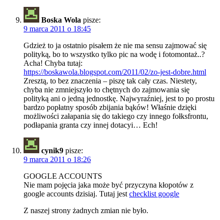
Boska Wola
pisze:
9 marca 2011 o 18:45
Gdzież to ja ostatnio pisałem że nie ma sensu zajmować się
polityką, bo to wszystko tylko pic na wodę i fotomontaż..?
Acha! Chyba tutaj:
https://boskawola.blogspot.com/2011/02/zo-jest-dobre.html
Zresztą, to bez znaczenia – piszę tak cały czas. Niestety,
chyba nie zmniejszyło to chętnych do zajmowania się
polityką ani o jedną jednostkę. Najwyraźniej, jest to po prostu
bardzo popłatny sposób zbijania bąków! Właśnie dzięki
możliwości załapania się do takiego czy innego fołksfrontu,
podłapania granta czy innej dotacyi… Ech!
cynik9
pisze:
9 marca 2011 o 18:26
GOOGLE ACCOUNTS
Nie mam pojęcia jaka może być przyczyna kłopotów z
google accounts dzisiaj. Tutaj jest
checklist google
Z naszej strony żadnych zmian nie było.