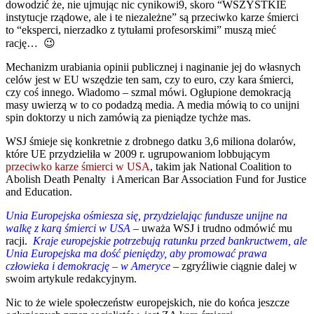
dowodzić że, nie ujmując nic cynikowi9, skoro “WSZYSTKIE
instytucje rządowe, ale i te niezależne” są przeciwko karze śmierci
to “eksperci, nierzadko z tytułami profesorskimi” muszą mieć
rację… 😉
Mechanizm urabiania opinii publicznej i naginanie jej do własnych
celów jest w EU wszędzie ten sam, czy to euro, czy kara śmierci,
czy coś innego. Wiadomo – szmal mówi. Ogłupione demokracją
masy uwierzą w to co podadzą media. A media mówią to co unijni
spin doktorzy u nich zamówią za pieniądze tychże mas.
WSJ śmieje się konkretnie z drobnego datku 3,6 miliona dolarów,
które UE przydzieliła w 2009 r. ugrupowaniom lobbującym
przeciwko karze śmierci w USA
, takim jak National Coalition to
Abolish Death Penalty i American Bar Association Fund for Justice
and Education.
Unia Europejska ośmiesza się, przydzielając fundusze unijne na
walkę z karą śmierci w USA
– uważa WSJ i trudno odmówić mu
racji.
Kraje europejskie potrzebują ratunku przed bankructwem, ale
Unia Europejska ma dość pieniędzy, aby promować prawa
człowieka i demokrację – w Ameryce
– zgryźliwie ciągnie dalej w
swoim artykule redakcyjnym.
Nic to że wiele społeczeństw europejskich, nie do końca jeszcze