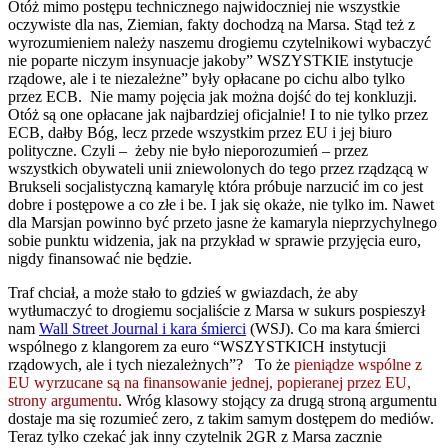
Otóż mimo postępu technicznego najwidoczniej nie wszystkie
oczywiste dla nas, Ziemian, fakty dochodzą na Marsa. Stąd też z
wyrozumieniem należy naszemu drogiemu czytelnikowi wybaczyć
nie poparte niczym insynuacje jakoby” WSZYSTKIE instytucje
rządowe, ale i te niezależne” były opłacane po cichu albo tylko
przez ECB. Nie mamy pojęcia jak można dojść do tej konkluzji.
Otóż są one opłacane jak najbardziej oficjalnie! I to nie tylko przez
ECB, dałby Bóg, lecz przede wszystkim przez EU i jej biuro
polityczne. Czyli – żeby nie było nieporozumień – przez
wszystkich obywateli unii zniewolonych do tego przez rządzącą w
Brukseli socjalistyczną kamarylę która próbuje narzucić im co jest
dobre i postępowe a co złe i be. I jak się okaże, nie tylko im. Nawet
dla Marsjan powinno być przeto jasne że kamaryla nieprzychylnego
sobie punktu widzenia, jak na przykład w sprawie przyjęcia euro,
nigdy finansować nie będzie.
Traf chciał, a może stało to gdzieś w gwiazdach, że aby
wytłumaczyć to drogiemu socjaliście z Marsa w sukurs pospieszył
nam
Wall Street Journal i kara śmierci
(WSJ). Co ma kara śmierci
wspólnego z klangorem za euro “WSZYSTKICH instytucji
rządowych, ale i tych niezależnych”? To że
pieniądze wspólne z
EU wyrzucane są na finansowanie jednej, popieranej przez EU,
strony argumentu
. Wróg klasowy stojący za drugą stroną argumentu
dostaje ma się rozumieć zero, z takim samym dostępem do mediów.
Teraz tylko czekać jak inny czytelnik 2GR z Marsa zacznie