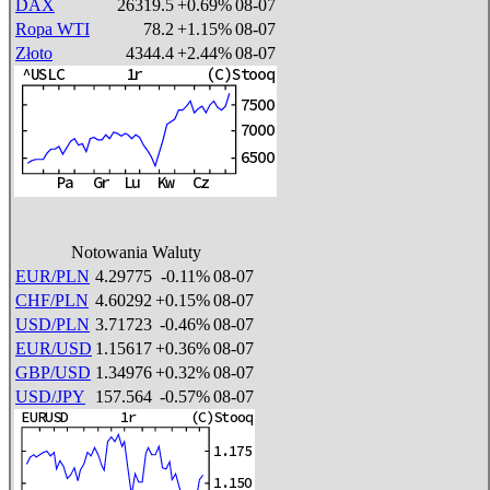
DAX
26319.5
+0.69%
08-07
Ropa WTI
78.2
+1.15%
08-07
Złoto
4344.4
+2.44%
08-07
Notowania Waluty
EUR/PLN
4.29775
-0.11%
08-07
CHF/PLN
4.60292
+0.15%
08-07
USD/PLN
3.71723
-0.46%
08-07
EUR/USD
1.15617
+0.36%
08-07
GBP/USD
1.34976
+0.32%
08-07
USD/JPY
157.564
-0.57%
08-07