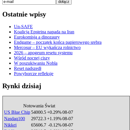
Ostatnie wpisy
Un-SAFE
Koalicja Epsteina napada na Iran
Eurokomisja a dinozaury
Endgame – początek końca papierowego srebra
Mercosur – EU wykańcza rolnictwo
2026 – apogeum resetu systemu
Wśród nocnej ciszy
W poszukiwaniu Nobla
Reset nadszedł
Powyborcze refleksje
Rynki dzisiaj
Notowania Świat
US Blue Chip
54000.5
+0.29%
08-07
Nasdaq100
29722.3
+1.19%
08-07
Nikkei
65606.7
-0.12%
08-07