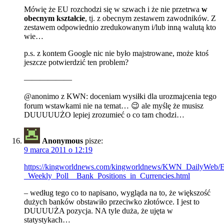
Mówię że EU rozchodzi się w szwach i że nie przetrwa
w
obecnym kształcie
, tj. z obecnym zestawem zawodników. Z
zestawem odpowiednio zredukowanym i/lub inną walutą kto
wie…
p.s. z kontem Google nic nie było majstrowane, może ktoś
jeszcze potwierdzić ten problem?
——————
@anonimo z KWN: doceniam wysiłki dla urozmajcenia tego
forum wstawkami nie na temat… 😉 ale myślę że musisz
DUUUUUŻO lepiej zrozumieć o co tam chodzi…
Anonymous
pisze:
9 marca 2011 o 12:19
https://kingworldnews.com/kingworldnews/KWN_DailyWeb/En
_Weekly_Poll__Bank_Positions_in_Currencies.html
– według tego co to napisano, wygląda na to, że większość
dużych banków obstawiło przeciwko złotówce. I jest to
DUUUUŻA pozycja. NA tyle duża, że ujęta w
statystykach…