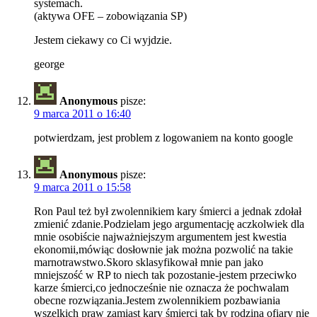
systemach.
(aktywa OFE – zobowiązania SP)
Jestem ciekawy co Ci wyjdzie.
george
Anonymous
pisze:
9 marca 2011 o 16:40
potwierdzam, jest problem z logowaniem na konto google
Anonymous
pisze:
9 marca 2011 o 15:58
Ron Paul też był zwolennikiem kary śmierci a jednak zdołał
zmienić zdanie.Podzielam jego argumentację aczkolwiek dla
mnie osobiście najważniejszym argumentem jest kwestia
ekonomii,mówiąc dosłownie jak można pozwolić na takie
marnotrawstwo.Skoro sklasyfikował mnie pan jako
mniejszość w RP to niech tak pozostanie-jestem przeciwko
karze śmierci,co jednocześnie nie oznacza że pochwalam
obecne rozwiązania.Jestem zwolennikiem pozbawiania
wszelkich praw zamiast kary śmierci tak by rodzina ofiary nie