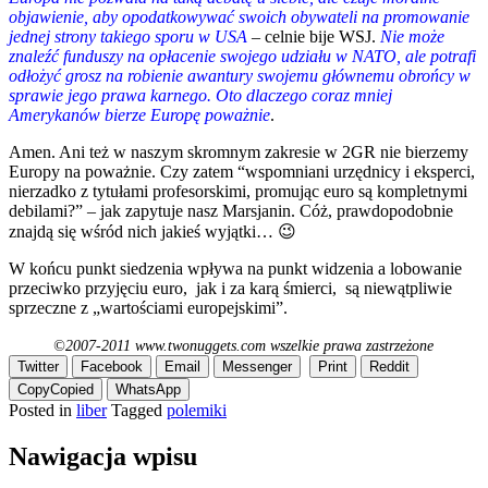
objawienie, aby opodatkowywać swoich obywateli na promowanie
jednej strony takiego sporu w USA
– celnie bije WSJ.
Nie może
znaleźć funduszy na opłacenie swojego udziału w NATO, ale potrafi
odłożyć grosz na robienie awantury swojemu głównemu obrońcy w
sprawie jego prawa karnego. Oto dlaczego coraz mniej
Amerykanów bierze Europę poważnie
.
Amen. Ani też w naszym skromnym zakresie w 2GR nie bierzemy
Europy na poważnie. Czy zatem “wspomniani urzędnicy i eksperci,
nierzadko z tytułami profesorskimi, promując euro są kompletnymi
debilami?” – jak zapytuje nasz Marsjanin. Cóż, prawdopodobnie
znajdą się wśród nich jakieś wyjątki… 😉
W końcu punkt siedzenia wpływa na punkt widzenia a lobowanie
przeciwko przyjęciu euro, jak i za karą śmierci, są niewątpliwie
sprzeczne z „wartościami europejskimi”.
©2007-2011 www.twonuggets.com wszelkie prawa zastrzeżone
Twitter
Facebook
Email
Messenger
Print
Reddit
Copy
Copied
WhatsApp
Posted in
liber
Tagged
polemiki
Nawigacja wpisu