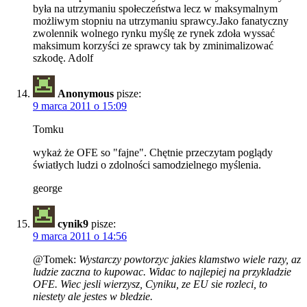
była na utrzymaniu społeczeństwa lecz w maksymalnym
możliwym stopniu na utrzymaniu sprawcy.Jako fanatyczny
zwolennik wolnego rynku myślę ze rynek zdoła wyssać
maksimum korzyści ze sprawcy tak by zminimalizować
szkodę. Adolf
Anonymous
pisze:
9 marca 2011 o 15:09
Tomku
wykaż że OFE so "fajne". Chętnie przeczytam poglądy
światłych ludzi o zdolności samodzielnego myślenia.
george
cynik9
pisze:
9 marca 2011 o 14:56
@Tomek:
Wystarczy powtorzyc jakies klamstwo wiele razy, az
ludzie zaczna to kupowac. Widac to najlepiej na przykladzie
OFE. Wiec jesli wierzysz, Cyniku, ze EU sie rozleci, to
niestety ale jestes w bledzie.