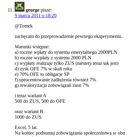
george
pisze:
9 marca 2011 o 18:20
@Tomek
zachęcam do przeprowadzenie pewnego eksperymentu.
Warunki wstępne:
a) roczne wpłaty do systemu emerytalnego 2000PLN
b) roczne wypłaty z systemu 2000 PLN
c) wypłaty realizuje tylko ZUS (niestety teraz tak jest)
d) zysk OFE 7% w skali roku
e) 70% OFE to obligacje SP
f) oprocentowanie zadłużenia również 7%
g) rewaloryzacja zobowiązań zusu 7%
i teraz wariant A
500 do ZUS, 500 do OFE
oraz wariant B
1000 do ZUS.
Excel, 5 lat.
Na koniec podsumuj zobowiązania społeczeństwa w obu