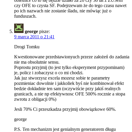
obietnice co to się będzie działo za 20 czy 30 lat z ZUSem
czy OFE to czysta SF. Podejrzewam że do tego czasu nawet
po ich nazwach nie zostanie śladu, nie mówiąc już o
funduszach.
george
pisze:
9 marca 2011 o 21:41
Drogi Tomku
Kwestionowane przedstawionyuch przeze założeń do zadania
nie ma obsolutnie sensu.
Poprostu przyjmij (to jest tylko eksperyment przypominam)
je, policz i zobaczysz o co mi chodzi.
Jak juz stworzysz excela mozesz sobie te parametry
pozmieniac dowolnie i jakkoliek byś nie kombinował efekt
bedzie dokładnie ten sam (oczywiście przy jakiś realnych
granicach, a nie np efektywnosc OFE 500% rocznie a stopa
zwrotu z obligacji 0%)
Jesli 70% Ci przeszkadza przyjmij obowiązkowe 60%.
george
P.S. Ten mechanizm jest genialnym generatorem długu