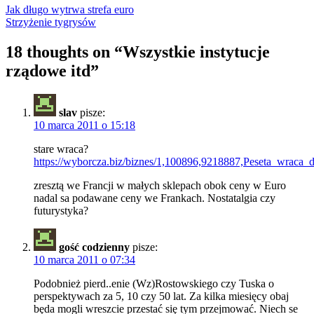
Jak długo wytrwa strefa euro
Strzyżenie tygrysów
18 thoughts on “
Wszystkie instytucje
rządowe itd
”
slav
pisze:
10 marca 2011 o 15:18
stare wraca?
https://wyborcza.biz/biznes/1,100896,9218887,Peseta_wraca
zresztą we Francji w małych sklepach obok ceny w Euro
nadal sa podawane ceny we Frankach. Nostatalgia czy
futurystyka?
gość codzienny
pisze:
10 marca 2011 o 07:34
Podobnież pierd..enie (Wz)Rostowskiego czy Tuska o
perspektywach za 5, 10 czy 50 lat. Za kilka miesięcy obaj
będa mogli wreszcie przestać się tym przejmować. Niech se