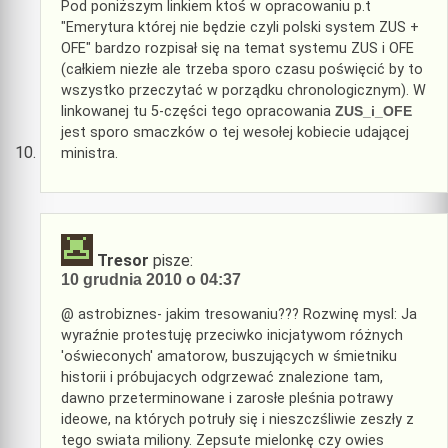
Pod poniższym linkiem ktoś w opracowaniu p.t
"Emerytura której nie będzie czyli polski system ZUS +
OFE" bardzo rozpisał się na temat systemu ZUS i OFE
(całkiem niezłe ale trzeba sporo czasu poświęcić by to
wszystko przeczytać w porządku chronologicznym). W
linkowanej tu 5-części tego opracowania
ZUS_i_OFE
jest sporo smaczków o tej wesołej kobiecie udającej
ministra.
Tresor
pisze:
10 grudnia 2010 o 04:37
@ astrobiznes- jakim tresowaniu??? Rozwinę mysl: Ja
wyraźnie protestuję przeciwko inicjatywom różnych
'oświeconych' amatorow, buszujących w śmietniku
historii i próbujacych odgrzewać znalezione tam,
dawno przeterminowane i zarosłe pleśnia potrawy
ideowe, na których potruły się i nieszczśliwie zeszły z
tego swiata miliony. Zepsute mielonkę czy owies