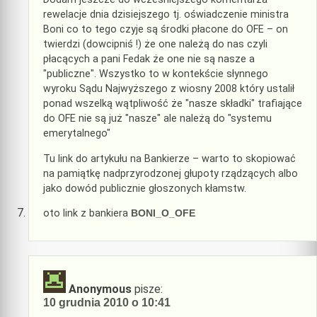
rewelacje dnia dzisiejszego tj. oświadczenie ministra
Boni co to tego czyje są środki płacone do OFE – on
twierdzi (dowcipniś !) że one należą do nas czyli
płacących a pani Fedak że one nie są nasze a
"publiczne". Wszystko to w kontekście słynnego
wyroku Sądu Najwyższego z wiosny 2008 który ustalił
ponad wszelką wątpliwość że "nasze składki" trafiające
do OFE nie są już "nasze" ale należą do "systemu
emerytalnego"
Tu link do artykułu na Bankierze – warto to skopiować
na pamiątkę nadprzyrodzonej głupoty rządzących albo
jako dowód publicznie głoszonych kłamstw.
oto link z bankiera
BONI_O_OFE
Anonymous
pisze:
10 grudnia 2010 o 10:41