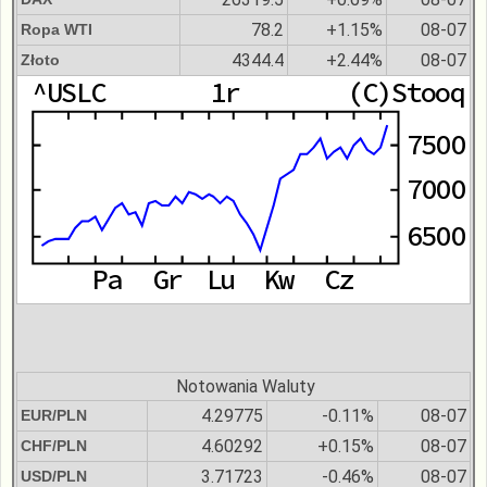
78.2
+1.15%
08-07
Ropa WTI
4344.4
+2.44%
08-07
Złoto
Notowania Waluty
4.29775
-0.11%
08-07
EUR/PLN
4.60292
+0.15%
08-07
CHF/PLN
3.71723
-0.46%
08-07
USD/PLN