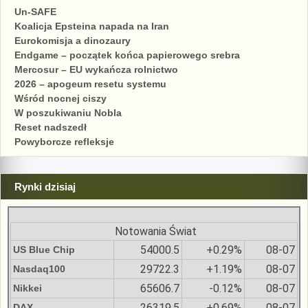
Un-SAFE
Koalicja Epsteina napada na Iran
Eurokomisja a dinozaury
Endgame – początek końca papierowego srebra
Mercosur – EU wykańcza rolnictwo
2026 – apogeum resetu systemu
Wśród nocnej ciszy
W poszukiwaniu Nobla
Reset nadszedł
Powyborcze refleksje
Rynki dzisiaj
Notowania Świat
54000.5
+0.29%
08-07
US Blue Chip
29722.3
+1.19%
08-07
Nasdaq100
65606.7
-0.12%
08-07
Nikkei
26319.5
+0.69%
08-07
DAX