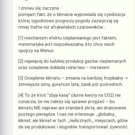
I znowu się zaczyna…
pomijam fakt, że o klimacie wypowiada się cywilizacja
której tygodniowe prognozy pogody zazwyczaj są
mniej trafne niż afrykańskich czarowników…
[1] mechanizm efektu cieplarnianego jest faktem,
matematyka jest niepodważalna, kto chce niech
spojrzy na Wenus
[2] najwięcej do ludzkiej produkcji gazów cieplarnanych
oraz ocieplenia dokłada rolnictwo – metanem
[3] Ocieplenie klimatu – zmiana na bardziej tropikalny ->
zimniejsze zimy, gorętsze lata, zanik pór pośrednich.
[4] To że ktoś "zbija kasę" (durne kwoty na CO2) nie
oznacza, że nie należy się sprawie przyjżeć – bo
klimatu NIE naprawi ani standard złota, ani drukowanie
pustego pieniądza. I nas nie interesuje _globalny_
klimat, ale klimat w tych _nielicznych_ miejscach, gdzie
da się produkować i dogodnie transportować żywność.