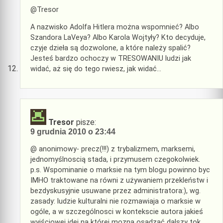
@Tresor
A nazwisko Adolfa Hitlera można wspomnieć? Albo
Szandora LaVeya? Albo Karola Wojtyły? Kto decyduje,
czyje dzieła są dozwolone, a które należy spalić?
Jesteś bardzo ochoczy w TRESOWANIU ludzi jak
widać, aż się do tego rwiesz, jak widać…
Tresor
pisze:
9 grudnia 2010 o 23:44
@ anonimowy- precz(!!!) z trybalizmem, marksemi,
jednomyślnoscią stada, i przymusem czegokolwiek.
p.s. Wspominanie o marksie na tym blogu powinno byc
IMHO traktowane na równi z używaniem przekleństw i
bezdyskusyjnie usuwane przez administratora:), wg.
zasady: ludzie kulturalni nie rozmawiaja o marksie w
ogóle, a w szczególnosci w kontekscie autora jakieś
wyjściowej idei na której mozna osadzać dalszy tok