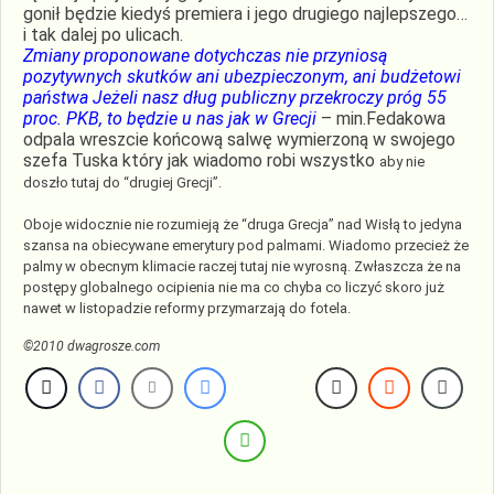
gonił będzie kiedyś premiera i jego drugiego najlepszego…
i tak dalej po ulicach.
Zmiany proponowane dotychczas nie przyniosą
pozytywnych skutków ani ubezpieczonym, ani budżetowi
państwa Jeżeli nasz dług publiczny przekroczy próg 55
proc. PKB, to będzie u nas jak w Grecji
– min.Fedakowa
odpala wreszcie końcową salwę wymierzoną w swojego
szefa Tuska który jak wiadomo robi wszystko
aby nie
doszło tutaj do “drugiej Grecji”.
Oboje widocznie nie rozumieją że “druga Grecja” nad Wisłą to jedyna
szansa na obiecywane emerytury pod palmami. Wiadomo przecież że
palmy w obecnym klimacie raczej tutaj nie wyrosną. Zwłaszcza że na
postępy globalnego ocipienia nie ma co chyba co liczyć skoro już
nawet w listopadzie reformy przymarzają do fotela.
©2010 dwagrosze.com