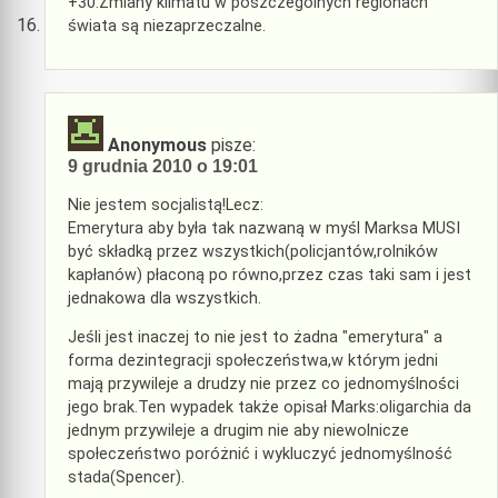
+30.Zmiany klimatu w poszczególnych regionach
świata są niezaprzeczalne.
Anonymous
pisze:
9 grudnia 2010 o 19:01
Nie jestem socjalistą!Lecz:
Emerytura aby była tak nazwaną w myśl Marksa MUSI
być składką przez wszystkich(policjantów,rolników
kapłanów) płaconą po równo,przez czas taki sam i jest
jednakowa dla wszystkich.
Jeśli jest inaczej to nie jest to żadna "emerytura" a
forma dezintegracji społeczeństwa,w którym jedni
mają przywileje a drudzy nie przez co jednomyślności
jego brak.Ten wypadek także opisał Marks:oligarchia da
jednym przywileje a drugim nie aby niewolnicze
społeczeństwo poróżnić i wykluczyć jednomyślność
stada(Spencer).