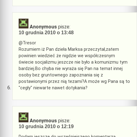
Anonymous
pisze:
10 grudnia 2010 o 13:48
@Tresor
Rozumiem iż Pan dzieła Marksa przeczytał,zatem
powinien wiedzieć że nigdzie we współczesnym
świecie socjalizmu jeszcze nie było a komunizmu tym
bardziej.Bo chyba nie wyraża się Pan na temat innej
osoby bez gruntownego zapoznania się z
postawionymi przez nią tezami?A może wg Pana są to
"cegły" niewarte nawet dotykania?
Anonymous
pisze:
10 grudnia 2010 o 12:19
Dodam jeszcze do wcześniejszego komentarza