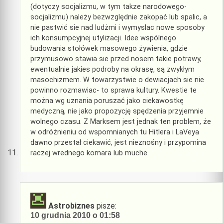
(dotyczy socjalizmu, w tym takze narodowego-
socjalizmu) należy bezwzględnie zakopać lub spalic, a
nie pastwić sie nad ludżmi i wymyslac nowe sposoby
ich konsumpcyjnej utylizacji. Idee wspólnego
budowania stołówek masowego żywienia, gdzie
przymusowo stawia sie przed nosem takie potrawy,
ewentualnie jakies podroby na okrasę, są zwykłym
masochizmem. W towarzystwie o dewiacjach sie nie
powinno rozmawiac- to sprawa kultury. Kwestie te
można wg uznania poruszać jako ciekawostkę
medyczną, nie jako propozycję spędzenia przyjemnie
wolnego czasu. Z Marksem jest jednak ten problem, że
w odróżnieniu od wspomnianych tu Hitlera i LaVeya
dawno przestał ciekawić, jest nieznośny i przypomina
raczej wrednego komara lub muche.
Astrobiznes
pisze:
10 grudnia 2010 o 01:58