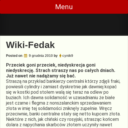
Skip
Menu
to
content
Wiki-Fedak
Posted on
9 grudnia 2010
by
cynik9
Przeciek goni przeciek, niedyskrecja goni
niedyskrecję. Strach straszy nas po całych dniach.
Już nawet nie nadążamy się bać.
Straszą na przykład bankierzy centralni którzy zdjęli fraki,
powiesili cylindry i zamiast dyskretnie jak dawniej kopać
się w kostki pod stołem walą się teraz na odlew po
buziach. Ich dawna solidarność w uzasadnianiu że białe
jest czarne i flegma z nonszalanckim sprzedawaniem
złota w imię tej solidarności zniknęły zupełnie. Wręcz
przeciwnie, banki centralne stały się netto kupcem złota.
Niektóre z nich, jak chiński czy rosyjski, strasząc końcem
dolara z napychania skarbców złotem uczyniły nawet