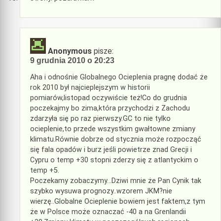
Anonymous
pisze:
9 grudnia 2010 o 20:23
Aha i odnośnie Globalnego Ocieplenia pragnę dodać że
rok 2010 był najcieplejszym w historii
pomiarów,listopad oczywiście też!Co do grudnia
poczekajmy bo zima,która przychodzi z Zachodu
zdarzyła się po raz pierwszy.GC to nie tylko
ocieplenie,to przede wszystkim gwałtowne zmiany
klimatu.Równie dobrze od stycznia może rozpocząć
się fala opadów i burz jeśli powietrze znad Grecji i
Cypru o temp +30 stopni zderzy się z atlantyckim o
temp +5.
Poczekamy zobaczymy…Dziwi mnie że Pan Cynik tak
szybko wysuwa prognozy..wzorem JKM?nie
wierzę..Globalne Ocieplenie bowiem jest faktem,z tym
że w Polsce może oznaczać -40 a na Grenlandii