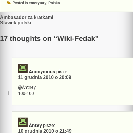
Posted in
emerytury
,
Polska
Nawigacja
Ambasador za kratkami
Stawek polski
wpisu
17 thoughts on “
Wiki-Fedak
”
Anonymous
pisze:
11 grudnia 2010 o 20:09
@Antney
100-100
Antey
pisze:
10 grudnia 2010 o 21:49