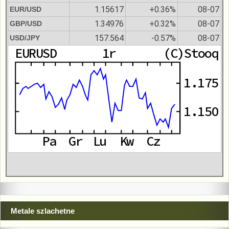
1.15617
+0.36%
08-07
EUR/USD
1.34976
+0.32%
08-07
GBP/USD
157.564
-0.57%
08-07
USD/JPY
Metale szlachetne