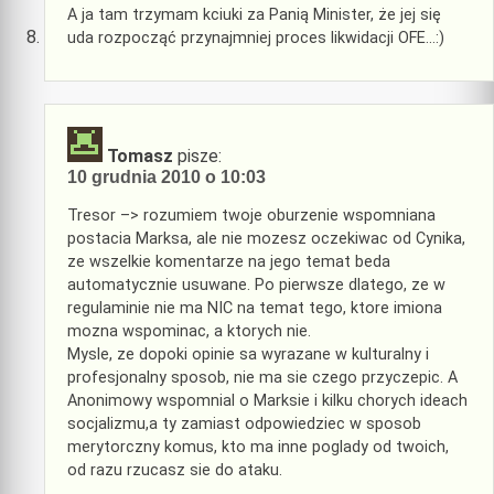
A ja tam trzymam kciuki za Panią Minister, że jej się
uda rozpocząć przynajmniej proces likwidacji OFE…:)
Tomasz
pisze:
10 grudnia 2010 o 10:03
Tresor –> rozumiem twoje oburzenie wspomniana
postacia Marksa, ale nie mozesz oczekiwac od Cynika,
ze wszelkie komentarze na jego temat beda
automatycznie usuwane. Po pierwsze dlatego, ze w
regulaminie nie ma NIC na temat tego, ktore imiona
mozna wspominac, a ktorych nie.
Mysle, ze dopoki opinie sa wyrazane w kulturalny i
profesjonalny sposob, nie ma sie czego przyczepic. A
Anonimowy wspomnial o Marksie i kilku chorych ideach
socjalizmu,a ty zamiast odpowiedziec w sposob
merytorczny komus, kto ma inne poglady od twoich,
od razu rzucasz sie do ataku.