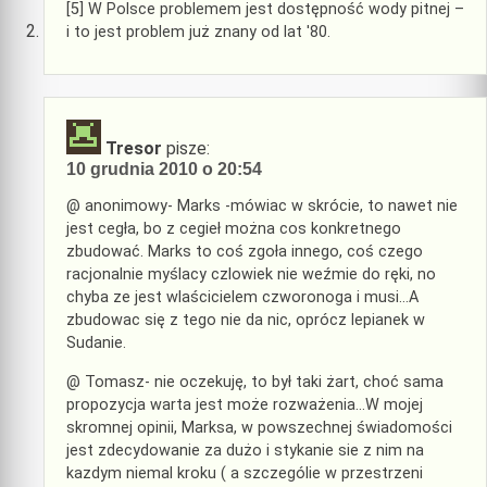
[5] W Polsce problemem jest dostępność wody pitnej –
i to jest problem już znany od lat '80.
Tresor
pisze:
10 grudnia 2010 o 20:54
@ anonimowy- Marks -mówiac w skrócie, to nawet nie
jest cegła, bo z cegieł można cos konkretnego
zbudować. Marks to coś zgoła innego, coś czego
racjonalnie myślacy czlowiek nie weźmie do ręki, no
chyba ze jest wlaścicielem czworonoga i musi…A
zbudowac się z tego nie da nic, oprócz lepianek w
Sudanie.
@ Tomasz- nie oczekuję, to był taki żart, choć sama
propozycja warta jest może rozważenia…W mojej
skromnej opinii, Marksa, w powszechnej świadomości
jest zdecydowanie za dużo i stykanie sie z nim na
kazdym niemal kroku ( a szczególie w przestrzeni