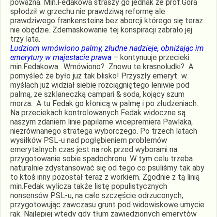
poważna. Min.Fedakowa straszy go jednak że prof.Góra
spłodził w grzechu nie prawdziwą reformę ale
prawdziwego frankensteina bez aborcji którego się teraz
nie obędzie. Zdemaskowanie tej konspiracji zabrało jej
trzy lata.
Ludziom wmówiono palmy, złudne nadzieje, obniżając im
emerytury w majestacie prawa
– kontynuuje przecieki
min.Fedakowa. Wmówiono? Znowu te krasnoludki? A
pomyśleć że było już tak blisko! Przyszły emeryt w
myślach już widział siebie rozciągniętego leniwie pod
palmą, ze szklaneczką campari & soda, kojący szum
morza. A tu Fedak go kłonicą w palmę i po złudzeniach.
Na przeciekach kontrolowanych Fedak widoczne są
naszym zdaniem linie papilarne wicepremiera Pawlaka,
niezrównanego stratega wyborczego. Po trzech latach
wysiłków PSL-u nad pogłębieniem problemów
emerytalnych czas jest na rok przed wyborami na
przygotowanie sobie spadochronu. W tym celu trzeba
naturalnie zdystansować się od tego co psuliśmy tak aby
to ktoś inny pozostał teraz z workiem. Zgodnie z tą linią
min.Fedak wylicza także listę populistycznych
nonsensów PSL-u, na całe szczęście odrzuconych,
przygotowując zawczasu grunt pod widowiskowe umycie
rąk. Najlepiej wtedy gdy tłum zawiedzionych emerytów