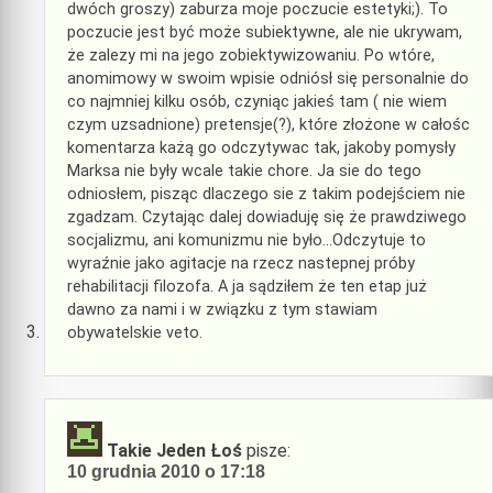
dwóch groszy) zaburza moje poczucie estetyki;). To
poczucie jest być może subiektywne, ale nie ukrywam,
że zalezy mi na jego zobiektywizowaniu. Po wtóre,
anomimowy w swoim wpisie odniósł się personalnie do
co najmniej kilku osób, czyniąc jakieś tam ( nie wiem
czym uzsadnione) pretensje(?), które złożone w całośc
komentarza każą go odczytywac tak, jakoby pomysły
Marksa nie były wcale takie chore. Ja sie do tego
odniosłem, pisząc dlaczego sie z takim podejściem nie
zgadzam. Czytając dalej dowiaduję się że prawdziwego
socjalizmu, ani komunizmu nie było…Odczytuje to
wyraźnie jako agitacje na rzecz nastepnej próby
rehabilitacji filozofa. A ja sądziłem że ten etap już
dawno za nami i w związku z tym stawiam
obywatelskie veto.
Takie Jeden Łoś
pisze:
10 grudnia 2010 o 17:18