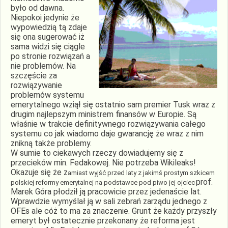
było od dawna.
Niepokoi jedynie że
wypowiedzią tą zdaje
się ona sugerować iż
sama widzi się ciągle
po stronie rozwiązań a
nie problemów. Na
szczęście za
rozwiązywanie
problemów systemu
emerytalnego wziął się ostatnio sam premier Tusk wraz z
drugim najlepszym ministrem finansów w Europie. Są
właśnie w trakcie definitywnego rozwiązywania całego
systemu co jak wiadomo daje gwarancję że wraz z nim
znikną także problemy.
W sumie to ciekawych rzeczy dowiadujemy się z
przecieków min. Fedakowej. Nie potrzeba Wikileaks!
Okazuje się że z
amiast wyjść przed laty z jakimś prostym szkicem
prof.
polskiej reformy emerytalnej na podstawce pod piwo jej ojciec
Marek Góra płodził ją pracowicie przez jedenaście lat.
Wprawdzie wymyślał ją w sali zebrań zarządu jednego z
OFEs ale cóż to ma za znaczenie. Grunt że każdy przyszły
emeryt był ostatecznie przekonany że reforma jest