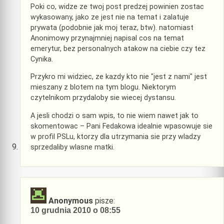
Poki co, widze ze twoj post predzej powinien zostac
wykasowany, jako ze jest nie na temat i zalatuje
prywata (podobnie jak moj teraz, btw). natomiast
Anonimowy przynajmniej napisal cos na temat
emerytur, bez personalnych atakow na ciebie czy tez
Cynika.
Przykro mi widziec, ze kazdy kto nie "jest z nami" jest
mieszany z blotem na tym blogu. Niektorym
czytelnikom przydaloby sie wiecej dystansu.
A jesli chodzi o sam wpis, to nie wiem nawet jak to
skomentowac – Pani Fedakowa idealnie wpasowuje sie
w profil PSLu, ktorzy dla utrzymania sie przy wladzy
sprzedaliby wlasne matki.
Anonymous
pisze:
10 grudnia 2010 o 08:55