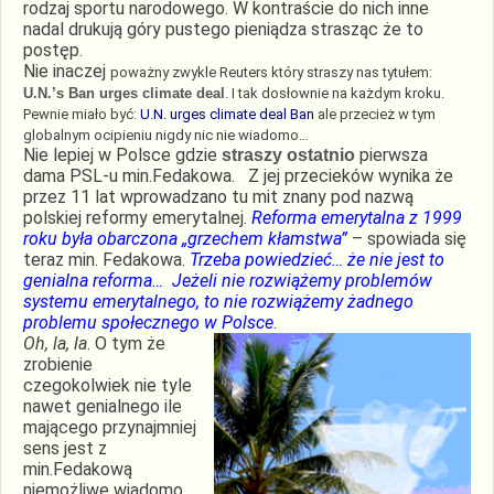
rodzaj sportu narodowego. W kontraście do nich inne
nadal drukują góry pustego pieniądza strasząc że to
postęp.
Nie inaczej
poważny zwykle Reuters który straszy nas tytułem:
U.N.’s Ban urges climate deal
. I tak dosłownie na każdym kroku.
Pewnie miało być:
U.N. urges climate deal Ban
ale przecież w tym
globalnym ocipieniu nigdy nic nie wiadomo…
Nie lepiej w Polsce gdzie
pierwsza
straszy ostatnio
dama PSL-u min.Fedakowa. Z jej przecieków wynika że
przez 11 lat wprowadzano tu mit znany pod nazwą
polskiej reformy emerytalnej.
Reforma emerytalna z 1999
roku była obarczona „grzechem kłamstwa”
– spowiada się
teraz min. Fedakowa.
Trzeba powiedzieć… że nie jest to
genialna reforma… Jeżeli nie rozwiążemy problemów
systemu emerytalnego, to nie rozwiążemy żadnego
problemu społecznego w Polsce
.
Oh, la, la
. O tym że
zrobienie
czegokolwiek nie tyle
nawet genialnego ile
mającego przynajmniej
sens jest z
min.Fedakową
niemożliwe wiadomo