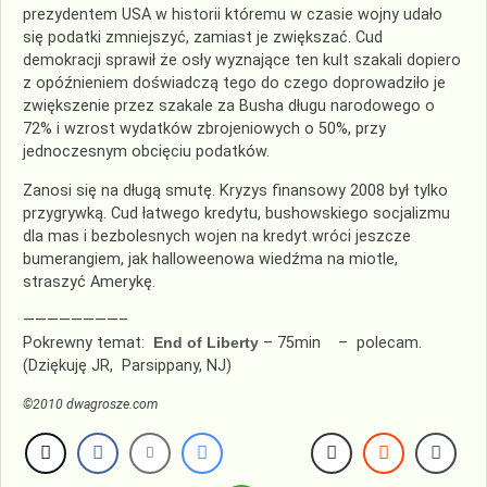
prezydentem USA w historii któremu w czasie wojny udało
się podatki zmniejszyć, zamiast je zwiększać. Cud
demokracji sprawił że osły wyznające ten kult szakali dopiero
z opóźnieniem doświadczą tego do czego doprowadziło je
zwiększenie przez szakale za Busha długu narodowego o
72% i wzrost wydatków zbrojeniowych o 50%, przy
jednoczesnym obcięciu podatków.
Zanosi się na długą smutę. Kryzys finansowy 2008 był tylko
przygrywką. Cud łatwego kredytu, bushowskiego socjalizmu
dla mas i bezbolesnych wojen na kredyt wróci jeszcze
bumerangiem, jak halloweenowa wiedźma na miotle,
straszyć Amerykę.
————————–
Pokrewny temat:
End of Liberty
– 75min – polecam.
(Dziękuję JR, Parsippany, NJ)
©2010 dwagrosze.com