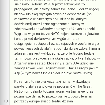
się działo Talibom. W 80% przypadków jest to
propaganda, ale należy zauważyć jedno – coraz więcej
błędów lub akcji wyglądających na desperackie (np.
atakowanie w otwartym polu sił Koalicji dużymi
dodziałami) oraz liczne ogłaszane sukcesy w
zdejmowaniu dowódców polowych różnych szczebli.
Wygląda więc na to, że NATO zdjęło wreszcie rękawice
i chce przed deklarowanym wyjściem oraz
osiągnięciem pułapu sił oznaczajacych wycofanie się z
powazniejszych działań natłuc tylu, ilu sie zdoła. I moim
zdaniem, nie jest wykluczone, że o ile trudno będzie
tam mówić o sukcesie na skalę iracką, o tyle Talibów w
Afganistanie zastąpi ktoś inny, a tam USA udało się
zaangażować wielu sojuszników – tak z Europy, jak i z
Azji (w tym nawet Indie i niedługo być może Chiny).
Poza tym, to nie pierwszy taki numer – likwidacja
parytetu złota i anulowanie programów The Great
Nation umożliwiło tocznie wojny wietnamskiej oraz
późniejsze de facto przezbrojenie z powrotem na
potrzeby europejskiego teatru działań.