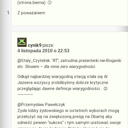
(strona bierna). 🙂
Z poważaniem
cynik9
pisze:
4 listopada 2010 o 22:53
@Staly_Czytelnik:
"RT", zatrudnia prezenterki nie-Rosjanki
etc. Słowem – dla mnie zero wiarygodności.
Odkąd najbardziej wiarygodną stacją stała się Al
Jazeera wszyscy zrobilibyśmy dobrze krytyczne
przeglądając dawne definicje wiarygodności… 😉
—————
@Przemysław Pawełczyk:
Zyski lobby żydowskiego w ostatnich wyborach mogą
przełożyć się na zwiększoną presję na Obamę aby
odnieść pewien "sukces" i tym samym uratować swoje