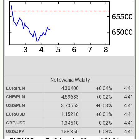
Notowania Waluty
4.30400
+0.04%
4:41
EUR/PLN
4.59683
+0.02%
4:41
CHF/PLN
3.73553
+0.03%
4:41
USD/PLN
1.15218
+0.01%
4:41
EUR/USD
1.34518
-0.02%
4:41
GBP/USD
158.350
-0.08%
4:41
USD/JPY