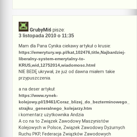
GrubyMiś
pisze:
3 listopada 2010 o 11:35
Mam dla Pana Cynika ciekawy artykuł o krusie:
https://emerytury.wp.pl/kat,102476,title,Najbardziej-
liberalny-system-emerytalny-to-
KRUS,wid,12752014,wiadomosc.html
NIE BEDĘ ukrywał, że już od dawna miałem takie
przypuszczenia.
a na deser artykuł:
https://www.rynek-
kolejowy.pl/19461/Coraz_blizej_do_bezterminowego_
strajku_generalnego_kolejarzy.htm
i komentarz użytkownika Andzia
A co na to Związek Zawodowy Maszynistów
Kolejowych w Polsce, Związek Zawodowy Dyżurnych
Ruchu PKP, Federacja Związków Zawodowych