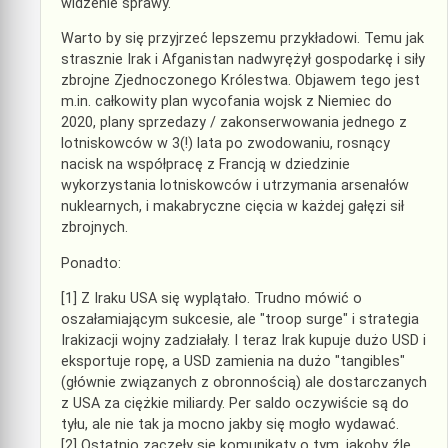
widzenie sprawy.
Warto by się przyjrzeć lepszemu przykładowi. Temu jak
strasznie Irak i Afganistan nadwyrężył gospodarkę i siły
zbrojne Zjednoczonego Królestwa. Objawem tego jest
m.in. całkowity plan wycofania wojsk z Niemiec do
2020, plany sprzedazy / zakonserwowania jednego z
lotniskowców w 3(!) lata po zwodowaniu, rosnący
nacisk na współpracę z Francją w dziedzinie
wykorzystania lotniskowców i utrzymania arsenałów
nuklearnych, i makabryczne cięcia w każdej gałęzi sił
zbrojnych.
Ponadto:
[1] Z Iraku USA się wyplątało. Trudno mówić o
oszałamiającym sukcesie, ale "troop surge" i strategia
Irakizacji wojny zadziałały. I teraz Irak kupuje dużo USD i
eksportuje ropę, a USD zamienia na dużo "tangibles"
(głównie związanych z obronnością) ale dostarczanych
z USA za ciężkie miliardy. Per saldo oczywiście są do
tyłu, ale nie tak ja mocno jakby się mogło wydawać.
[2] Ostatnio zaczęły się komunikaty o tym, jakoby źle