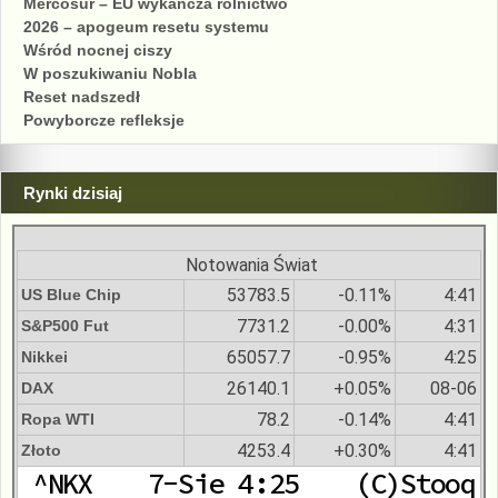
Mercosur – EU wykańcza rolnictwo
2026 – apogeum resetu systemu
Wśród nocnej ciszy
W poszukiwaniu Nobla
Reset nadszedł
Powyborcze refleksje
Rynki dzisiaj
Notowania Świat
53783.5
-0.11%
4:41
US Blue Chip
7731.2
-0.00%
4:31
S&P500 Fut
65057.7
-0.95%
4:25
Nikkei
26140.1
+0.05%
08-06
DAX
78.2
-0.14%
4:41
Ropa WTI
4253.4
+0.30%
4:41
Złoto