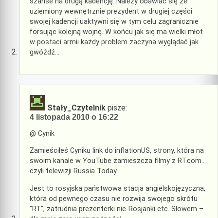
szanse na drugą kadencję. Należy obawiać się że
uziemiony wewnętrznie prezydent w drugiej części
swojej kadencji uaktywni się w tym celu zagranicznie
forsując kolejną wojnę. W końcu jak się ma wielki młot
w postaci armii każdy problem zaczyna wyglądać jak
gwóźdź…
Stały_Czytelnik
pisze:
4 listopada 2010 o 16:22
@ Cynik
Zamieściłeś Cyniku link do inflationUS, strony, która na
swoim kanale w YouTube zamieszcza filmy z RT.com…
czyli telewizji Russia Today.
Jest to rosyjska państwowa stacja angielskojęzyczna,
która od pewnego czasu nie rozwija swojego skrótu
"RT", zatrudnia prezenterki nie-Rosjanki etc. Słowem –