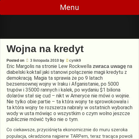
Skip
Menu
to
content
Wojna na kredyt
Posted on
3 listopada 2010
by
cynik9
Eric Margolis na stronie Lew Rockwella
na
zwraca uwagę
diabelski koktail jaki stanowi połączenie magii kredytu z
demokracją. Magia ta sprawia że po 9 latach
bezsensownej wojny w Iraku i Afganistanie, po 5000
trupów i 35000 rannych i kalek, po wydaniu $1 biliona
dolarów stał się cud – nikt w Ameryce nie mówi o wojnie.
Nie tylko obie partie – ta która wojny te sprowokowała i
ta która wojny te rozszerza nabrały w ostatnich wyborach
wody w usta mówiąc o wszystkim o czym wolno jeszcze
publicznie mówić tylko nie o tym.
Co ciekawsze, przyciśnięta ekonomicznie do muru szeroka
populacja, okradziona najpierw TARPem, teraz tracąca powoli