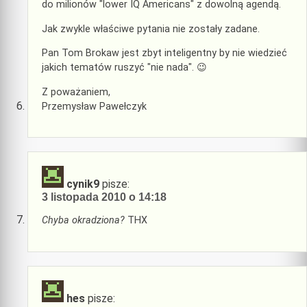
do milionów "lower IQ Americans" z dowolną agendą.
Jak zwykle właściwe pytania nie zostały zadane.
Pan Tom Brokaw jest zbyt inteligentny by nie wiedzieć
jakich tematów ruszyć "nie nada". 😉
Z poważaniem,
Przemysław Pawełczyk
cynik9
pisze:
3 listopada 2010 o 14:18
Chyba okradziona?
THX
hes
pisze: