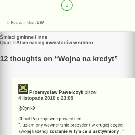
Posted in
liber
,
USA
Nawigacja
Śmieci gminne i inne
QuaLITAtive easing inwestorów w srebro
wpisu
12 thoughts on “
Wojna na kredyt
”
Przemysław Pawełczyk
pisze:
4 listopada 2010 o 23:06
@Cynik9
Chciał Pan zapewne powiedzieć
"…uziemiony wewnętrznie prezydent w drugiej części
swojej kadencji
zostanie w tym celu uaktywniony
…"