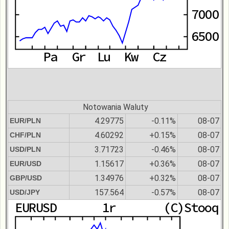
Notowania Waluty
4.29775
-0.11%
08-07
EUR/PLN
4.60292
+0.15%
08-07
CHF/PLN
3.71723
-0.46%
08-07
USD/PLN
1.15617
+0.36%
08-07
EUR/USD
1.34976
+0.32%
08-07
GBP/USD
157.564
-0.57%
08-07
USD/JPY