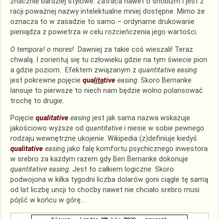
znacznie bardziej stylowe. Zatraca nawet o snobizm i jest z
racji poważnej nazwy intelektualne mniej dostępne. Mimo że
oznacza to w zasadzie to samo – ordynarne drukowanie
pieniądza z powietrza w celu rozcieńczenia jego wartości.
O tempora! o mores!
Dawniej za takie coś wieszali! Teraz
chwalą. I zorientuj się tu człowieku gdzie na tym świecie pion
a gdzie poziom. Efektem związanym z
quantitative easing
jest pokrewne pojęcie
qua
lita
tive
easing
. Skoro Bernanke
lansuje to pierwsze to niech nam będzie wolno polansować
trochę to drugie.
Pojęcie
qualitative
easing
jest jak sama nazwa wskazuje
jakościowo wyższe od
quantitative
i niesie w sobie pewnego
rodzaju wewnętrzne ukojenie. Wikipedia (z)definiuje kiedyś
qualitative
easin
g jako falę komfortu psychicznego inwestora
w srebro za każdym razem gdy Ben Bernanke dokonuje
quantitative easing
. Jest to całkiem logiczne. Skoro
podwojona w kilka tygodni liczba dolarów goni ciągle tę samą
od lat liczbę uncji to choćby nawet nie chciało srebro musi
pójść w końcu w górę…