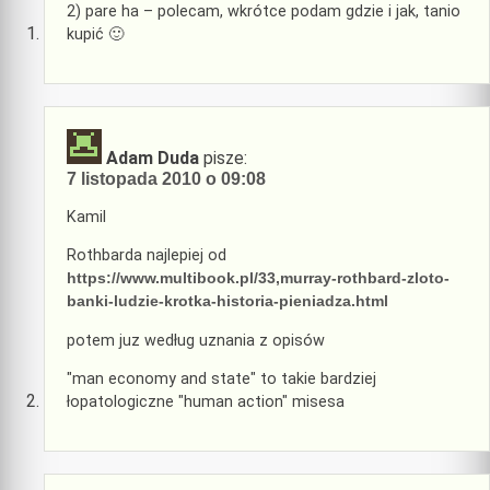
2) pare ha – polecam, wkrótce podam gdzie i jak, tanio
kupić 🙂
Adam Duda
pisze:
7 listopada 2010 o 09:08
Kamil
Rothbarda najlepiej od
https://www.multibook.pl/33,murray-rothbard-zloto-
banki-ludzie-krotka-historia-pieniadza.html
potem juz według uznania z opisów
"man economy and state" to takie bardziej
łopatologiczne "human action" misesa