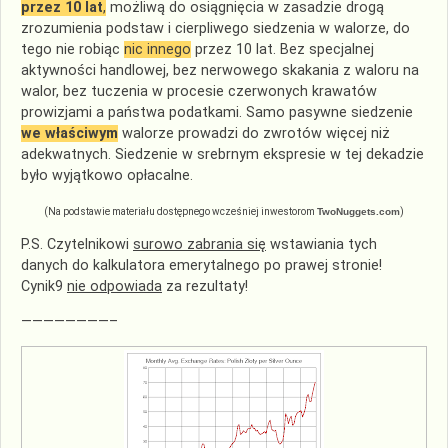
przez
10 lat
,
możliwą do osiągnięcia w zasadzie drogą
zrozumienia podstaw i cierpliwego siedzenia w walorze, do
tego nie robiąc
nic innego
przez 10 lat. Bez specjalnej
aktywności handlowej, bez nerwowego skakania z waloru na
walor, bez tuczenia w procesie czerwonych krawatów
prowizjami a państwa podatkami. Samo pasywne siedzenie
we
właściwym
walorze prowadzi do zwrotów więcej niż
adekwatnych. Siedzenie w srebrnym ekspresie w tej dekadzie
było wyjątkowo opłacalne.
(Na podstawie materiału dostępnego wcześniej inwestorom
TwoNuggets.com
)
P.S. Czytelnikowi
surowo zabrania się
wstawiania tych
danych do kalkulatora emerytalnego po prawej stronie!
Cynik9
nie odpowiada
za rezultaty!
————————–