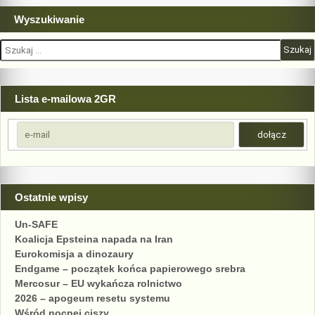
Wyszukiwanie
Szukaj:
Lista e-mailowa 2GR
Ostatnie wpisy
Un-SAFE
Koalicja Epsteina napada na Iran
Eurokomisja a dinozaury
Endgame – początek końca papierowego srebra
Mercosur – EU wykańcza rolnictwo
2026 – apogeum resetu systemu
Wśród nocnej ciszy