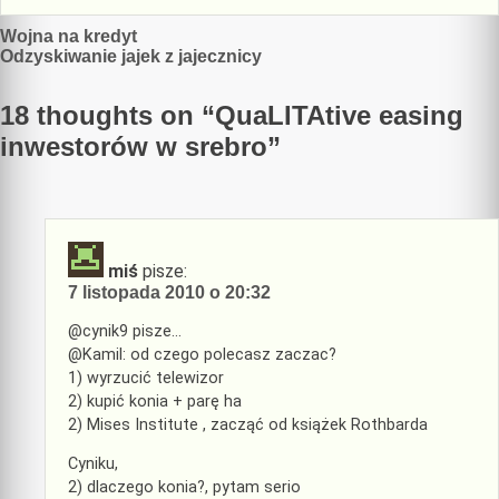
Nawigacja
Wojna na kredyt
Odzyskiwanie jajek z jajecznicy
wpisu
18 thoughts on “
QuaLITAtive easing
inwestorów w srebro
”
miś
pisze:
7 listopada 2010 o 20:32
@cynik9 pisze…
@Kamil: od czego polecasz zaczac?
1) wyrzucić telewizor
2) kupić konia + parę ha
2) Mises Institute , zacząć od książek Rothbarda
Cyniku,
2) dlaczego konia?, pytam serio