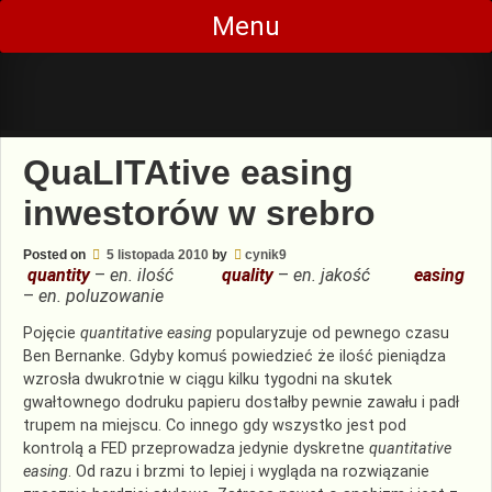
Skip
Menu
to
content
QuaLITAtive easing
inwestorów w srebro
Posted on
5 listopada 2010
by
cynik9
quantity
–
en. ilość
quality
–
en. jakość
easing
–
en. poluzowanie
Pojęcie
quantitative easing
popularyzuje od pewnego czasu
Ben Bernanke. Gdyby komuś powiedzieć że ilość pieniądza
wzrosła dwukrotnie w ciągu kilku tygodni na skutek
gwałtownego dodruku papieru dostałby pewnie zawału i padł
trupem na miejscu. Co innego gdy wszystko jest pod
kontrolą a FED przeprowadza jedynie dyskretne
quantitative
easing
. Od razu i brzmi to lepiej i wygląda na rozwiązanie