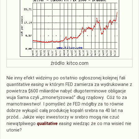
źródło: kitco.com
Nie inny efekt widzimy po ostatnio ogłoszonej kolejnej fali
quantitative easing
w którym FED zamierza za wydrukowane z
powietrza $600 miliardów nabyć długoterminowe obligacje
wuja Sama czyli „zmonetyzować” dług rządowy. Cóż to za
marnotrawstwo! I pomyśleć że FED mógłby za to równie
dobrze wykupić całą produkcję kopalń srebra na 40 lat na
przód… Jakże więc inwestorzy w srebro mogą nie czuć
niewątpliwego
qualitative
easing
wiedząc że co ma wisieć nie
utonie?