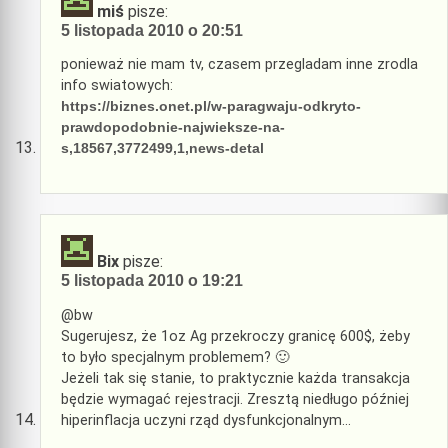
miś
pisze:
5 listopada 2010 o 20:51
ponieważ nie mam tv, czasem przegladam inne zrodla
info swiatowych:
https://biznes.onet.pl/w-paragwaju-odkryto-
prawdopodobnie-najwieksze-na-
s,18567,3772499,1,news-detal
Bix
pisze:
5 listopada 2010 o 19:21
@bw
Sugerujesz, że 1oz Ag przekroczy granicę 600$, żeby
to było specjalnym problemem? 🙂
Jeżeli tak się stanie, to praktycznie każda transakcja
będzie wymagać rejestracji. Zresztą niedługo później
hiperinflacja uczyni rząd dysfunkcjonalnym…