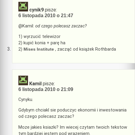
cynik9
pisze:
6 listopada 2010 o 21:47
@Kamil:
od czego polecasz zaczac?
1) wyrzucić telewizor
2) kupić konia + parę ha
2)
Mises Institute
, zacząć od książek Rothbarda
Kamil
pisze:
6 listopada 2010 o 21:09
Cynyku.
Gdybym chciakl sie poduczyc ekonomii i inwestowania
od czego polecasz zaczac?
Moze jakies ksiazki? Im wiecej czytam twoich tekstow
tym bardziej jestem pod wrazeniem.