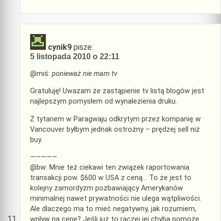
cynik9
pisze:
5 listopada 2010 o 22:11
@miś:
ponieważ nie mam tv
Gratuluję! Uważam że zastąpienie tv listą blogów jest
najlepszym pomysłem od wynalezienia druku.
Z tytanem w Paragwaju odkrytym przez kompanię w
Vancouver byłbym jednak ostrożny – prędzej sell niż
buy.
—————
@bw: Mnie też ciekawi ten związek raportowania
transakcji pow. $600 w USA z ceną… To że jest to
kolejny zamordyzm pozbawiający Amerykanów
minimalnej nawet prywatności nie ulega wątpliwości.
Ale dlaczego ma to mieć negatywny, jak rozumiem,
wpływ na cenę? Jeśli już to raczej jej chyba pomoże…