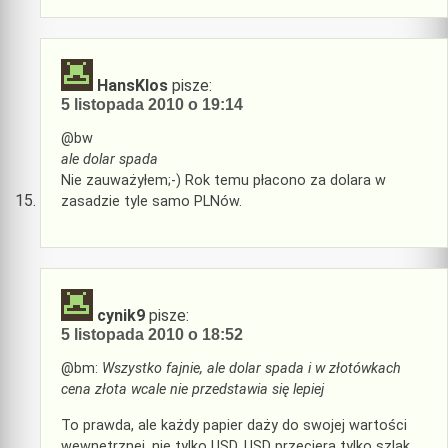
HansKlos
pisze:
5 listopada 2010 o 19:14
@bw
ale dolar spada
Nie zauważyłem;-) Rok temu płacono za dolara w
zasadzie tyle samo PLNów.
cynik9
pisze:
5 listopada 2010 o 18:52
@bm:
Wszystko fajnie, ale dolar spada i w złotówkach
cena złota wcale nie przedstawia się lepiej
To prawda, ale każdy papier daży do swojej wartości
wewnętrznej, nie tylko USD. USD przeciera tylko szlak…