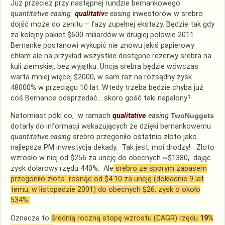
Już przecież przy następnej rundzie bernankowego
quantitative easing
qualitativ
e easing
inwestorów w srebro
dojść może do zenitu – fazy zupełnej ekstazy. Będzie tak gdy
za kolejny pakiet $600 miliardów w drugiej połowie 2011
Bernanke postanowi wykupić nie znowu jakiś papierowy
chłam ale na przykład wszystkie dostępne rezerwy srebra na
kuli ziemskiej, bez wyjątku. Uncja srebra będzie wówczas
warta mniej więcej $2000, w sam raz na rozsądny zysk
48000% w przeciągu 10 lat. Wtedy trzeba będzie chyba już
coś Bernance odsprzedać… skoro gość taki napalony?
Natomiast póki co, w ramach
qualitative
easing
TwoNuggets
dotarły do informacji wskazujących że dzięki bernankowemu
quantitative easing
srebro przegoniło ostatnio złoto jako
najlepsza PM inwestycja dekady. Tak jest, moi drodzy! Złoto
wzrosło w niej od $256 za uncję do obecnych ~$1380, dając
zysk dolarowy rzędu 440%. Ale
srebro ze sporym zapasem
przegoniło złoto rosnąc od $4.10 za uncję (dokładnie 9 lat
temu, w listopadzie 2001) do obecnych $26, zysk o około
534%.
Oznacza to
średnią roczną stopę wzrostu (CAGR) rzędu
19%