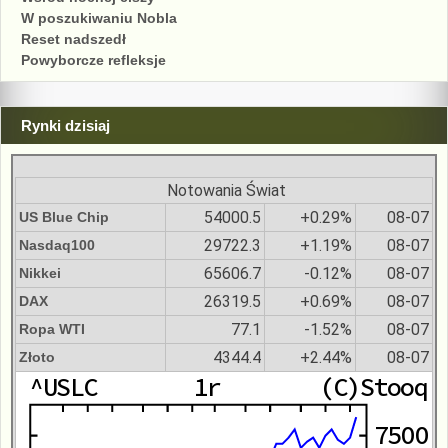
W poszukiwaniu Nobla
Reset nadszedł
Powyborcze refleksje
Rynki dzisiaj
Notowania Świat
54000.5
+0.29%
08-07
US Blue Chip
29722.3
+1.19%
08-07
Nasdaq100
65606.7
-0.12%
08-07
Nikkei
26319.5
+0.69%
08-07
DAX
77.1
-1.52%
08-07
Ropa WTI
4344.4
+2.44%
08-07
Złoto