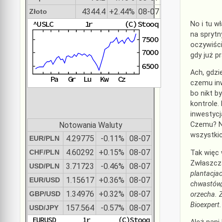
4344.4
+2.44%
08-07
Złoto
No i tu w
na sprytn
oczywiści
gdy już p
Ach, gdzi
czemu inw
bo nikt b
kontrole.
inwestycj
Notowania Waluty
Czemu? No
wszystkic
4.29775
-0.11%
08-07
EUR/PLN
4.60292
+0.15%
08-07
CHF/PLN
Tak więc 
Zwłaszcza
3.71723
-0.46%
08-07
USD/PLN
plantacjac
1.15617
+0.36%
08-07
EUR/USD
chwastów,
1.34976
+0.32%
08-07
GBP/USD
orzecha. 
Bioexpert.
157.564
-0.57%
08-07
USD/JPY