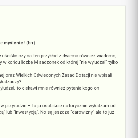
ie
myślenie
! (brr)
y uściślić czy na ten przykład z dwiema również wiadomo,
 w końcu liczbę M sadzonek od której "nie wyłudzał" tylko
ej oraz Wielkich Oświeconych Zasad Dotacji nie wpisali
wyłudzaczy?
udzał, to ciekawi mnie również pytanie kogo on
w przyrodzie – to ja osobiście notorycznie wyłudzam od
 lub "inwestycją". No są jeszcze "darowizny" ale to już