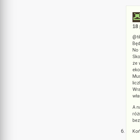
18 
@ti
Będ
No 
Sko
że 
eko
Mus
lic
Wra
wła
A n
róż
bez
Koń