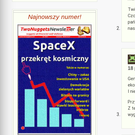
Twi
Najnowszy numer!
Czo
pań
nas
18 
Gen
eko
I n
Prz
Z t
wyg