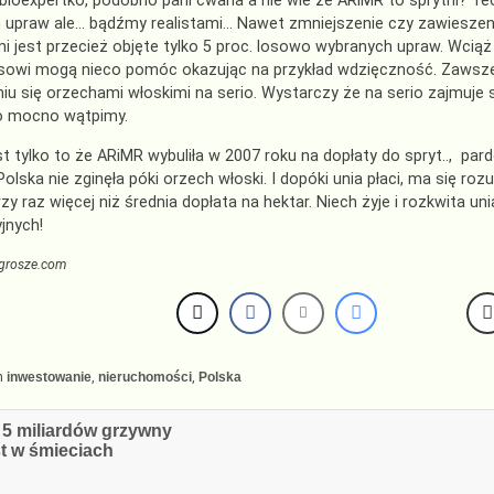
 bioexpertko, podobno pani cwana a nie wie że ARiMR to sprytni? Teo
h upraw ale… bądźmy realistami… Nawet zmniejszenie czy zawieszen
i jest przecież objęte tylko 5 proc. losowo wybranych upraw. Wci
osowi mogą nieco pomóc okazując na przykład wdzięczność. Zawsze 
u się orzechami włoskimi na serio. Wystarczy że na serio zajmuj
o mocno wątpimy.
t tylko to że ARiMR wybuliła w 2007 roku na dopłaty do spryt.., par
olska nie zginęła póki orzech włoski. I dopóki unia płaci, ma się 
rzy raz więcej niż średnia dopłata na hektar. Niech żyje i rozkwita un
jnych!
grosze.com
n
inwestowanie
,
nieruchomości
,
Polska
cja
 5 miliardów grzywny
st w śmieciach