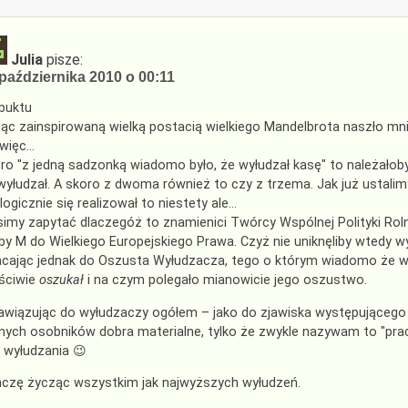
Julia
pisze:
października 2010 o 00:11
buktu
ąc zainspirowaną wielką postacią wielkiego Mandelbrota naszło mn
więc…
ro "z jedną sadzonką wiadomo było, że wyłudzał kasę" to należałob
wyłudzał. A skoro z dwoma również to czy z trzema. Jak już ustalimy
logicznie się realizował to niestety ale…
imy zapytać dlaczegóż to znamienici Twórcy Wspólnej Polityki Roln
zby M do Wielkiego Europejskiego Prawa. Czyż nie uniknęliby wtedy 
cając jednak do Oszusta Wyłudzacza, tego o którym wiadomo że wył
ściwie
oszukał
i na czym polegało mianowicie jego oszustwo.
awiązując do wyłudzaczy ogółem – jako do zjawiska występującego 
nych osobników dobra materialne, tylko że zwykle nazywam to "pracą"
 wyłudzania 😉
czę życząc wszystkim jak najwyższych wyłudzeń.