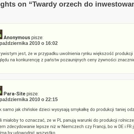
ghts on “
Twardy orzech do inwestowa
Anonymous
pisze:
października 2010 o 16:02
ywistym jest, że w przypadku uwolnienia rynku większość produkcji 
lędu na konkurencję z państw pozaunijnych ceny żywności znacznie
Para-Site
pisze:
października 2010 o 22:15
k samo jak chińskie dzieci wysysają smykałkę do produkcji taniej odz
li miałoby to oznaczać, ze w PL panują warunki do produkcji rolniczej 
em zdecydowanie lepsze niż w Niemczech czy Francji, bo w DE i FR ju
na by udowodnić wszystko.