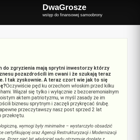
DwaGrosze
wstęp do finansowej samoobrony
 do zgryzienia mają sprytni inwestorzy którzy
znesu pozazdrościli im cwani i że szukają teraz
. I tak zyskownie. A teraz czort wie jak to się
cę?
Oczywiście pęd ku orzechom włoskim przed kilku
hami. Wiązał się tylko i wyłącznie z bezceremonialnym
swoistym aktem patriotyzmu, w myśl zasady że im
ścili biznesu sprytnym i zaczęli przykręcać śrubę.
zapewne przeczytawszy nasz post sprzed 2 lat
 przekrętu.
ologiczną, wymogi były minimalne – wystarczyło obsadzić
 certyfikującej oraz Agencji Restrukturyzacji i Modernizacji
. Przez pięć lat właściciel sadu otrzymuje dopłatę z