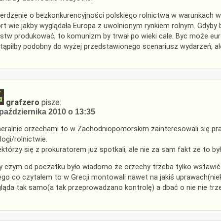
erdzenie o bezkonkurencyjności polskiego rolnictwa w warunkach 
rt wie jakby wyglądała Europa z uwolnionym rynkiem rolnym. Gdyby by
stw produkować, to komunizm by trwał po wieki całe. Byc może euro
tąpiłby podobny do wyżej przedstawionego scenariusz wydarzeń, ale
grafzero
pisze:
października 2010 o 13:35
eralnie orzechami to w Zachodniopomorskim zainteresowali się praw
logi/rolnictwie.
iektórzy się z prokuratorem już spotkali, ale nie za sam fakt że to by
y czym od poczatku było wiadomo że orzechy trzeba tylko wstawić 
ego co czytałem to w Grecji montowali nawet na jakiś uprawach(nie
ląda tak samo(a tak przeprowadzano kontrolę) a dbać o nie nie trzeb