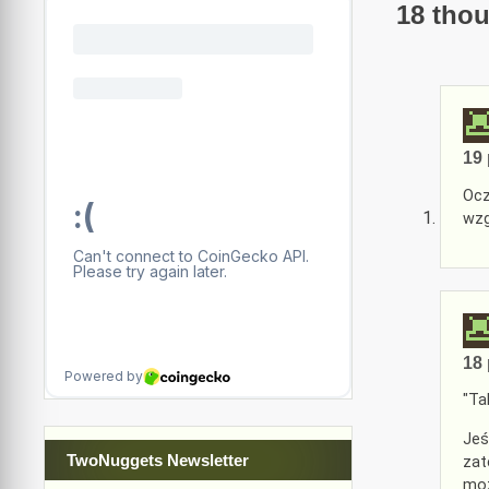
18 thou
19 
Ocz
wzg
18 
"Ta
Jeś
TwoNuggets Newsletter
zat
moż