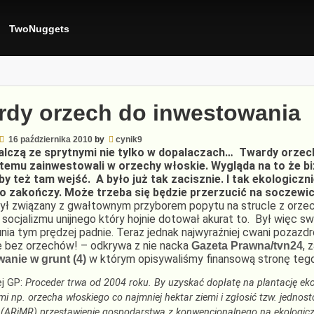
TwoNuggets
rdy orzech do inwestowania
16 października 2010
by
cynik9
lczą ze sprytnymi nie tylko w dopalaczach… Twardy orzech
t temu zainwestowali w orzechy włoskie. Wygląda na to że bi
y też tam wejść. A było już tak zacisznie. I tak ekologicznie
o zakończy. Może trzeba się będzie przerzucić na soczewi
 był związany z gwałtownym przyborem popytu na strucle z orzec
 socjalizmu unijnego który hojnie dotował akurat to. Był więc 
nia tym prędzej padnie. Teraz jednak najwyraźniej cwani pozazdro
e bez orzechów! – odkrywa z nie nacka
, 
Gazeta Prawna/tvn24
w którym opisywaliśmy finansową stronę tego
anie w grunt (4)
ej GP:
Proceder trwa od 2004 roku. By uzyskać dopłatę na plantację ek
 np. orzecha włoskiego co najmniej hektar ziemi i zgłosić tzw. jednostce
 (ARiMR) przestawienie gospodarstwa z konwencjonalnego na ekologiczne