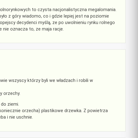
wolnorynkowych to czysta nacjonalistyczna megalomania.
ło z góry wiadomo, co i gdzie lepiej jest na poziomie
pejscy decydenci myślą, ze po uwolnieniu rynku rolnego
 nie oznacza to, ze maja racje.
ie wszyscy którzy byli we władzach i robili w
ły orzechy.
do ziemi.
koniecznie orzecha) plastikowe drzewka. Z powietrza
a i nie uschnie.