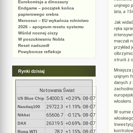
Eurokomisja a dinozaury
unijnego p
Endgame – początek końca
lata, a 15
papierowego srebra
Mercosur – EU wykańcza rolnictwo
Jak widać
2026 – apogeum resetu systemu
ręka spra
Wśród nocnej ciszy
intensywn
W poszukiwaniu Nobla
maczali n
Reset nadszedł
przykład 
Powyborcze refleksje
olbrzymic
strucli z
Mniejsza 
Rynki dzisiaj
unijnym f
danych z 
zachodnio
Notowania Świat
europejsk
54000.5
+0.29%
08-07
US Blue Chip
włoskimi
29722.3
+1.19%
08-07
Nasdaq100
W sumie r
65606.7
-0.12%
08-07
Nikkei
włoskiego
26319.5
+0.69%
08-07
DAX
Inwestycj
kontrolo
78.2
+1.15%
08-07
Ropa WTI