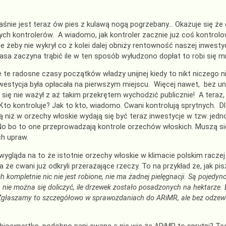
łaśnie jest teraz ów pies z kulawą nogą pogrzebany… Okazuje się że 
ych kontrolerów. A wiadomo, jak kontroler zacznie już coś kontrolo
e żeby nie wykrył co z kolei dalej obniży rentowność naszej inwest
rasa zaczyna trąbić ile w ten sposób wyłudzono dopłat to robi się mn
e te radosne czasy początków władzy unijnej kiedy to nikt niczego n
estycja była opłacała na pierwszym miejscu. Więcej nawet, bez unii 
y się nie ważył z aż takim przekrętem wychodzić publicznie! A teraz,
 Kto kontroluje? Jak to kto, wiadomo. Cwani kontrolują sprytnych. 
ą niż w orzechy włoskie wydają się być teraz inwestycje w tzw. jedno
 bo to one przeprowadzają kontrole orzechów włoskich. Muszą się
h upraw.
wygląda na to że istotnie orzechy włoskie w klimacie polskim raczej
 że cwani już odkryli przerażające rzeczy. To na przykład że, jak pis
h kompletnie nic nie jest robione, nie ma żadnej pielęgnacji. Są pojedyn
 nie można się doliczyć, ile drzewek zostało posadzonych na hektarze. 
Zgłaszamy to szczegółowo w sprawozdaniach do ARiMR, ale bez odzewu –