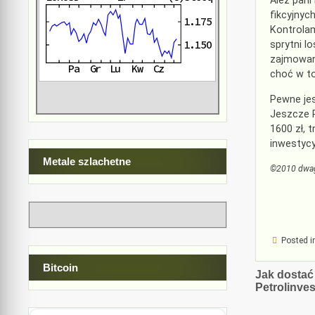
Ależ pani
fikcyjnyc
Kontrolam
sprytni l
zajmowani
choć w t
Pewne jes
Jeszcze P
1600 zł, t
inwestycy
Metale szlachetne
©2010 dwa
Posted i
Bitcoin
Nawiga
Jak dostać
Petrolinve
wpisu