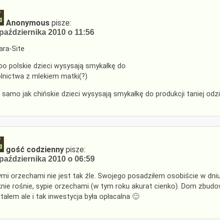
Anonymous
pisze:
października 2010 o 11:56
ra-Site
bo polskie dzieci wysysają smykałkę do
olnictwa z mlekiem matki(?)
 samo jak chińskie dzieci wysysają smykałkę do produkcji taniej odzi
gość codzienny
pisze:
października 2010 o 06:59
ymi orzechami nie jest tak źle. Swojego posadziłem osobiście w dni
knie rośnie, sypie orzechami (w tym roku akurat cienko). Dom zbudo
tałem ale i tak inwestycja była opłacalna 🙂