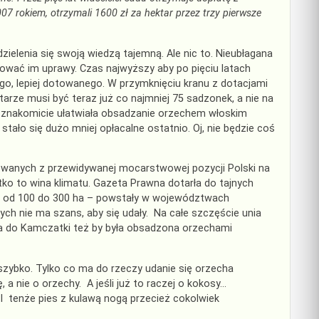
07 rokiem, otrzymali 1600 zł za hektar przez trzy pierwsze
 dzielenia się swoją wiedzą tajemną. Ale nic to. Nieubłagana
otować im uprawy. Czas najwyższy aby po pięciu latach
ego, lepiej dotowanego. W przymknięciu kranu z dotacjami
arze musi być teraz już co najmniej 75 sadzonek, a nie na
ar znakomicie ułatwiała obsadzanie orzechem włoskim
stało się dużo mniej opłacalne ostatnio. Oj, nie będzie coś
 cwanych z przewidywanej mocarstwowej pozycji Polski na
tko to wina klimatu. Gazeta Prawna dotarła do tajnych
ce od 100 do 300 ha – powstały w województwach
h nie ma szans, aby się udały. Na całe szczęście unia
ria do Kamczatki też by była obsadzona orzechami
 szybko. Tylko co ma do rzeczy udanie się orzecha
a nie o orzechy. A jeśli już to raczej o kokosy…
I tenże pies z kulawą nogą przecież cokolwiek