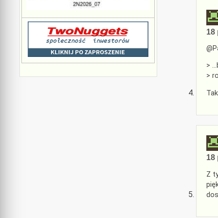
18 
@Pa
> …
> r
Tak
18 
Z t
pię
dos