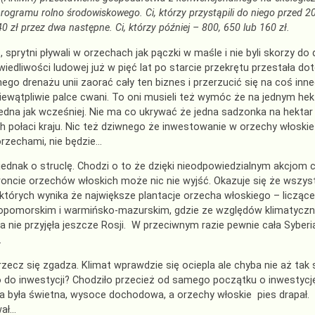
rogramu rolno środowiskowego. Ci, którzy przystąpili do niego przed 20
40 zł przez dwa następne. Ci, którzy później – 800, 650 lub 160 zł.
, sprytni pływali w orzechach jak pączki w maśle i nie byli skorzy do
wiedliwości ludowej już w pięć lat po starcie przekrętu przestała d
ego drenażu unii zaorać cały ten biznes i przerzucić się na coś inn
iewątpliwie palce cwani. To oni musieli też wymóc że na jednym hekt
jedna jak wcześniej. Nie ma co ukrywać że jedna sadzonka na hekt
h połaci kraju. Nic też dziwnego że inwestowanie w orzechy włoskie 
 orzechami, nie będzie…
jednak o struclę. Chodzi o to że dzięki nieodpowiedzialnym akcjom
roncie orzechów włoskich może nic nie wyjść. Okazuje się że wszys
których wynika że największe plantacje orzecha włoskiego – liczą
pomorskim i warmińsko-mazurskim, gdzie ze względów klimatycznyc
a nie przyjęła jeszcze Rosji. W przeciwnym razie pewnie cała Sybe
…
zecz się zgadza. Klimat wprawdzie się ociepla ale chyba nie aż tak
 do inwestycji? Chodziło przecież od samego początku o inwestycję, 
a była świetna, wysoce dochodowa, a orzechy włoskie pies drapał. 
wał…