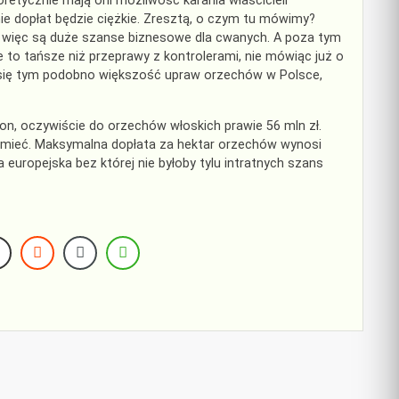
retycznie mają oni możliwość karania właścicieli
ie dopłat będzie ciężkie. Zresztą, o czym tu mówimy?
ąż więc są duże szanse biznesowe dla cwanych. A poza tym
to tańsze niż przeprawy z kontrolerami, nie mówiąc już o
e się tym podobno większość upraw orzechów w Polsce,
don, oczywiście do orzechów włoskich prawie 56 mln zł.
rozumieć. Maksymalna dopłata za hektar orzechów wynosi
ia europejska bez której nie byłoby tylu intratnych szans