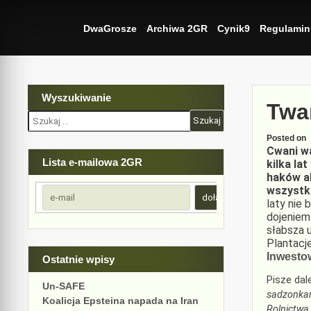
Skip
to
DwaGrosze
Archiwa 2GR
Cynik9
Regulamin
content
Wyszukiwanie
Twa
Szukaj:
Posted on
Cwani wa
Lista e-mailowa 2GR
kilka la
haków ab
wszystk
laty nie
dojeniem
słabsza u
Plantacj
Inwestow
Ostatnie wpisy
Pisze dal
Un-SAFE
sadzonkami
Koalicja Epsteina napada na Iran
Rolnictwa