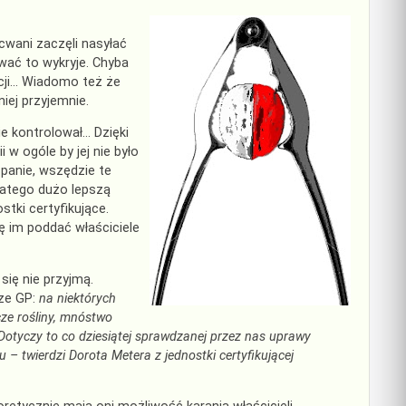
cwani zaczęli nasyłać
wać to wykryje. Chyba
ycji… Wiadomo też że
iej przyjemnie.
ie kontrolował… Dzięki
w ogóle by jej nie było
 panie, wszędzie te
Dlatego dużo lepszą
stki certyfikujące.
 im poddać właściciele
 się nie przyjmą.
ze GP:
na niektórych
cze rośliny, mnóstwo
Dotyczy to co dziesiątej sprawdzanej przez nas uprawy
 twierdzi Dorota Metera z jednostki certyfikującej