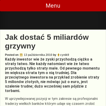
Skip
Menu
to
content
Jak dostać 5 miliardów
grzywny
Posted on
13 października 2010
by
cynik9
Każdy inwestor wie że zyski przychodzą ciężko a
straty łatwo. Nie każdy natomiast wie że łatwo
przychodzą tylko straty małe. Od pewnego momentu
im większa strata tym o nią trudniej. Dla
przeciętnego inwestora na przykład zrobienie straty
5 milionów złotych, nie mówiąc już o euro, jest
szalenie trudne; dużo wcześniej sam pójdzie z
torbami.
W uprzywilejowanej pozycji w tym zakresie są profesjonalni
traderzy wielkich banków którym udaje się czasem zrobić