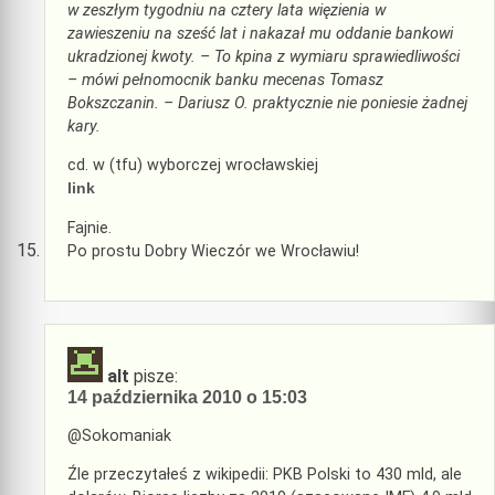
w zeszłym tygodniu na cztery lata więzienia w
zawieszeniu na sześć lat i nakazał mu oddanie bankowi
ukradzionej kwoty. – To kpina z wymiaru sprawiedliwości
– mówi pełnomocnik banku mecenas Tomasz
Bokszczanin. – Dariusz O. praktycznie nie poniesie żadnej
kary.
cd. w (tfu) wyborczej wrocławskiej
link
Fajnie.
Po prostu Dobry Wieczór we Wrocławiu!
alt
pisze:
14 października 2010 o 15:03
@Sokomaniak
Źle przeczytałeś z wikipedii: PKB Polski to 430 mld, ale