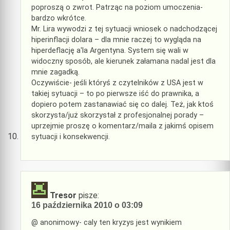
poproszą o zwrot. Patrząc na poziom umoczenia-
bardzo wkrótce.
Mr. Lira wywodzi z tej sytuacji wniosek o nadchodzącej
hiperinflacji dolara – dla mnie raczej to wygląda na
hiperdeflację a'la Argentyna. System się wali w
widoczny sposób, ale kierunek załamana nadal jest dla
mnie zagadką.
Oczywiście- jeśli któryś z czytelników z USA jest w
takiej sytuacji – to po pierwsze iść do prawnika, a
dopiero potem zastanawiać się co dalej. Też, jak ktoś
skorzysta/już skorzystał z profesjonalnej porady –
uprzejmie proszę o komentarz/maila z jakimś opisem
sytuacji i konsekwencji.
Tresor
pisze:
16 października 2010 o 03:09
@ anonimowy- caly ten kryzys jest wynikiem