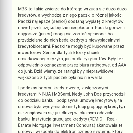
MBS to takie zwierze do którego wrzuca się dużo dużo
kredytów, a wychodzą z niego paczki o różnej jakości.
Paczki najlepsze (senior) dostaną wypłatę z kredytów
nawet jeżeli część będzie niespłacona. Paczki gorsze i
najgorsze (junior) mogą nie zostać spłacone, bo
przydzielane do nich będą kredyty z niewypłacalnymi
kredytobiorcami. Paczki te mogły być kupowane przez
inwestorów. Senior dla tych którzy chcieli
umiarkowanego ryzyka, junior dla ryzykantów. Były też
odpowiednio oznaczone przez biura ratingowe, od AAA
do junk. Dziś wiemy, że ratingi były nieprawidłowe i
większość z tych paczek była nic nie warta.
I podczas boomu kredytowego, z włączonymi
kredytami NINJA i MBSami, kiedy John Doe przychodził
do oddziału banku i podpisywał umowę kredytową, ta
umowa była wysyłana do instytucji grupującej kredyty, i
nie znajdowała się już dłużej w lokalnym oddziale
banku. Instytucja grupująca kredyty (REMIC – Real-
Estate Mortgage Investment Conduits) skanowała te
umowy i wrzucała do elektronicznego systemu, który