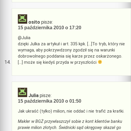
osito
pisze:
15 października 2010 o 17:20
@Julia
dzięki Julka za artykuł i art. 335 kpk. […]To tryb, który nie
wymaga, aby pokrzywdzony zgodził się na warunki
dobrowolnego poddania się karze przez oskarżonego.
[…] może się kiedyś przyda w przyszłości
Julia
pisze:
15 października 2010 o 01:50
Jak ukraść (tylko) milion, nie oddać i nie trafić za kratki.
Makler w BGŻ przywłaszczył sobie z kont klientów banku
prawie milion złotych. Świdnicki sąd okręgowy skazał go