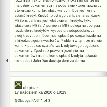
rozumieją" faktur elektronicznych). Okazało się, że nie
ma pełnej dokumentacji, na podstawie której można by
stwierdzić komu tak właściwie John Doe jest winny
spłacić kredyt. Kiedyś to był jego bank, ale teraz, dzięki
MBSom, bank nie jest właścicielem kredytu, tylko
właściciele MBSa. A ponieważ MBS polega na pocięciu i
rozdzieleniu kredytów, wysoce prawdopodobne, że
swój kredyt John Doe musi spłacić po części każdemu
z kilkudziesięciu inwestorów. Problem w tym, że nie wie
komu – podczas szaleństwa kredytowego pogubiono
dokumenty. Zgodnie z prawem, jeżeli nie ma
dokumentów i nie ma komu spłacić kredytu, spłacać
nie trzeba i John Doe dostaje dom za darmo.
alt
pisze:
17 października 2010 o 10:29
@Olaboga PART 1 of 3