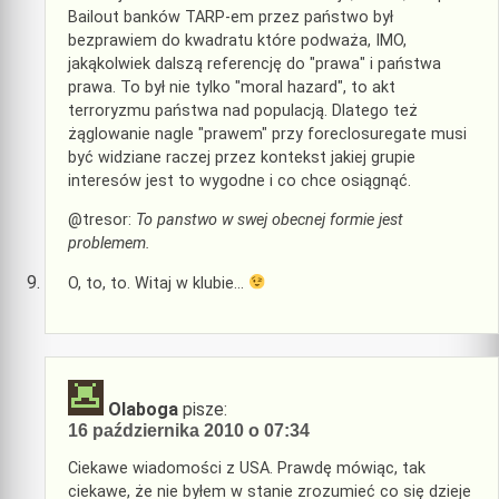
Bailout banków TARP-em przez państwo był
bezprawiem do kwadratu które podważa, IMO,
jakąkolwiek dalszą referencję do "prawa" i państwa
prawa. To był nie tylko "moral hazard", to akt
terroryzmu państwa nad populacją. Dlatego też
żąglowanie nagle "prawem" przy foreclosuregate musi
być widziane raczej przez kontekst jakiej grupie
interesów jest to wygodne i co chce osiągnąć.
@tresor:
To panstwo w swej obecnej formie jest
problemem.
O, to, to. Witaj w klubie…
Olaboga
pisze:
16 października 2010 o 07:34
Ciekawe wiadomości z USA. Prawdę mówiąc, tak
ciekawe, że nie byłem w stanie zrozumieć co się dzieje