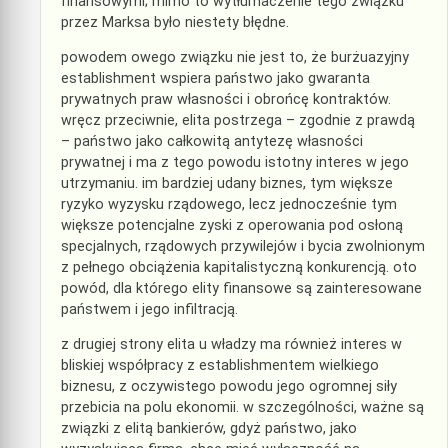
finansowymi; mimo to wytłumaczenie tego związku
przez Marksa było niestety błędne.
powodem owego związku nie jest to, że burżuazyjny
establishment wspiera państwo jako gwaranta
prywatnych praw własności i obrońcę kontraktów.
wręcz przeciwnie, elita postrzega – zgodnie z prawdą
– państwo jako całkowitą antytezę własności
prywatnej i ma z tego powodu istotny interes w jego
utrzymaniu. im bardziej udany biznes, tym większe
ryzyko wyzysku rządowego, lecz jednocześnie tym
większe potencjalne zyski z operowania pod osłoną
specjalnych, rządowych przywilejów i bycia zwolnionym
z pełnego obciążenia kapitalistyczną konkurencją. oto
powód, dla którego elity finansowe są zainteresowane
państwem i jego infiltracją.
z drugiej strony elita u władzy ma również interes w
bliskiej współpracy z establishmentem wielkiego
biznesu, z oczywistego powodu jego ogromnej siły
przebicia na polu ekonomii. w szczególności, ważne są
związki z elitą bankierów, gdyż państwo, jako