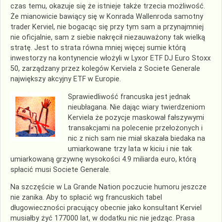
czas temu, okazuje się że istnieje także trzecia możliwość.
Że mianowicie bawiący się w Konrada Wallenroda samotny
trader Kerviel, nie bogacąc się przy tym sam a przynajmniej
nie oficjalnie, sam z siebie nakręcił niezauważony tak wielką
stratę. Jest to strata równa mniej więcej sumie którą
inwestorzy na kontynencie włożyli w Lyxor ETF DJ Euro Stoxx
50, zarządzany przez kolegów Kerviela z Societe Generale
największy akcyjny ETF w Europie.
Sprawiedliwość francuska jest jednak
nieubłagana. Nie dając wiary twierdzeniom
Kerviela że pozycje maskował fałszywymi
transakcjami na polecenie przełożonych i
nic z nich sam nie miał skazała biedaka na
umiarkowane trzy lata w kiciu i nie tak
umiarkowaną grzywnę wysokości 4.9 miliarda euro, którą
spłacić musi Societe Generale.
Na szczęście w La Grande Nation poczucie humoru jeszcze
nie zanika. Aby to spłacić wg francuskich tabel
długowieczności pracujący obecnie jako konsultant Kerviel
musiałby żyć 177000 lat, w dodatku nic nie jedząc. Prasa