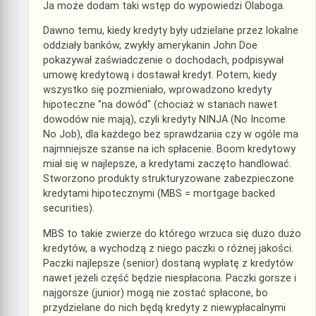
Ja może dodam taki wstęp do wypowiedzi Olaboga.
Dawno temu, kiedy kredyty były udzielane przez lokalne
oddziały banków, zwykły amerykanin John Doe
pokazywał zaświadczenie o dochodach, podpisywał
umowę kredytową i dostawał kredyt. Potem, kiedy
wszystko się pozmieniało, wprowadzono kredyty
hipoteczne "na dowód" (chociaż w stanach nawet
dowodów nie mają), czyli kredyty NINJA (No Income
No Job), dla każdego bez sprawdzania czy w ogóle ma
najmniejsze szanse na ich spłacenie. Boom kredytowy
miał się w najlepsze, a kredytami zaczęto handlować.
Stworzono produkty strukturyzowane zabezpieczone
kredytami hipotecznymi (MBS = mortgage backed
securities).
MBS to takie zwierze do którego wrzuca się dużo dużo
kredytów, a wychodzą z niego paczki o różnej jakości.
Paczki najlepsze (senior) dostaną wypłatę z kredytów
nawet jeżeli część będzie niespłacona. Paczki gorsze i
najgorsze (junior) mogą nie zostać spłacone, bo
przydzielane do nich będą kredyty z niewypłacalnymi