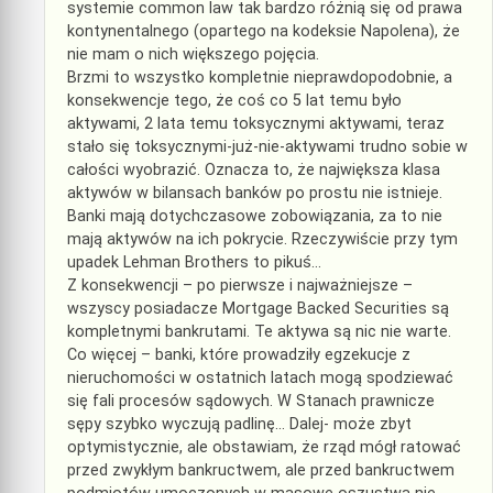
systemie common law tak bardzo różnią się od prawa
kontynentalnego (opartego na kodeksie Napolena), że
nie mam o nich większego pojęcia.
Brzmi to wszystko kompletnie nieprawdopodobnie, a
konsekwencje tego, że coś co 5 lat temu było
aktywami, 2 lata temu toksycznymi aktywami, teraz
stało się toksycznymi-już-nie-aktywami trudno sobie w
całości wyobrazić. Oznacza to, że największa klasa
aktywów w bilansach banków po prostu nie istnieje.
Banki mają dotychczasowe zobowiązania, za to nie
mają aktywów na ich pokrycie. Rzeczywiście przy tym
upadek Lehman Brothers to pikuś…
Z konsekwencji – po pierwsze i najważniejsze –
wszyscy posiadacze Mortgage Backed Securities są
kompletnymi bankrutami. Te aktywa są nic nie warte.
Co więcej – banki, które prowadziły egzekucje z
nieruchomości w ostatnich latach mogą spodziewać
się fali procesów sądowych. W Stanach prawnicze
sępy szybko wyczują padlinę… Dalej- może zbyt
optymistycznie, ale obstawiam, że rząd mógł ratować
przed zwykłym bankructwem, ale przed bankructwem