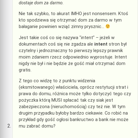
dostaje dom za darmo.
Nie tak szybko, to akurat IMHO jest nonsensem. Ktoś
kto spodziewa się otrzymać dom za darmo w tym
bałaganie powinien wziąć zimny prysznic…
Jest takie coś co się nazywa "intent" – jeżeli w
dokumentach coś się nie zgadza ale
intent
stron był
czytelny i jednoznaczny to pierwszy lepszy prawnik
moim zdaniem rzecz odpowiednio wyprostuje. Intent
nigdy nie był i nie będzie że gość miał otrzymać dom
gratis.
Z tego co widzę to z punktu widzenia
(eksmitowanego) właściciela, oprócz restytucji strat i
prawa do domu, różnica może tylko dotyczyć tego czy
pożyczka którą MUSI spłacać tak czy siak jest
zabezpieczona (nieruchomością) czy też nie. W tym
drugim przypadku byłoby bardzo ciekawie. Co robić na
przykład gdy gość ogłosi bankructwo a bank nie może
mu zabrać domu?