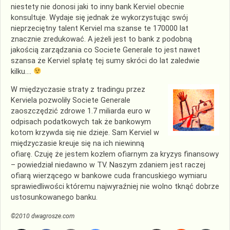
niestety nie donosi jaki to inny bank Kerviel obecnie
konsultuje. Wydaje się jednak że wykorzystując swój
nieprzeciętny talent Kerviel ma szanse te 170000 lat
znacznie zredukować. A jeżeli jest to bank z podobną
jakością zarządzania co Societe Generale to jest nawet
szansa że Kerviel spłatę tej sumy skróci do lat zaledwie
kilku….
W międzyczasie straty z tradingu przez
Kerviela pozwoliły Societe Generale
zaoszczędzić zdrowe 1.7 miliarda euro w
odpisach podatkowych tak że bankowym
kotom krzywda się nie dzieje. Sam Kerviel w
międzyczasie kreuje się na ich niewinną
ofiarę. Czuję że jestem kozłem ofiarnym za kryzys finansowy
– powiedział niedawno w TV. Naszym zdaniem jest raczej
ofiarą wierzącego w bankowe cuda francuskiego wymiaru
sprawiedliwości któremu najwyraźniej nie wolno tknąć dobrze
ustosunkowanego banku.
©2010 dwagrosze.com