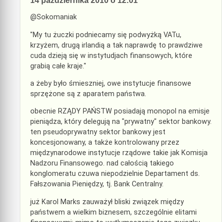
14 października 2010 o 12:01
@Sokomaniak
"My tu żuczki podniecamy się podwyżką VATu,
krzyżem, drugą irlandią a tak naprawdę to prawdziwe
cuda dzieją się w instytudjach finansowych, które
grabią całe kraje."
a żeby było śmieszniej, owe instytucje finansowe
sprzężone są z aparatem państwa.
obecnie RZĄDY PAŃSTW posiadają monopol na emisje
pieniądza, który delegują na "prywatny" sektor bankowy.
ten pseudoprywatny sektor bankowy jest
koncesjonowany, a także kontrolowany przez
międzynarodowe instytucje rządowe takie jak Komisja
Nadzoru Finansowego. nad całością takiego
konglomeratu czuwa niepodzielnie Departament ds.
Fałszowania Pieniędzy, tj. Bank Centralny.
już Karol Marks zauważył bliski związek między
państwem a wielkim biznesem, szczególnie elitami