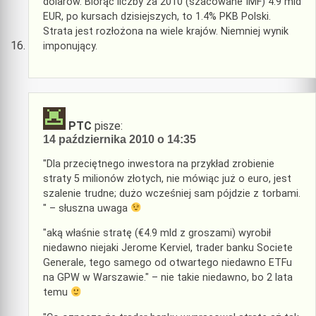
dolarów. Biorąc liczby za 2010 (szacowane IMF) 4.9 mld
EUR, po kursach dzisiejszych, to 1.4% PKB Polski.
Strata jest rozłożona na wiele krajów. Niemniej wynik
imponujący.
PTC
pisze:
14 października 2010 o 14:35
"Dla przeciętnego inwestora na przykład zrobienie
straty 5 milionów złotych, nie mówiąc już o euro, jest
szalenie trudne; dużo wcześniej sam pójdzie z torbami.
" – słuszna uwaga
"aką właśnie stratę (€4.9 mld z groszami) wyrobił
niedawno niejaki Jerome Kerviel, trader banku Societe
Generale, tego samego od otwartego niedawno ETFu
na GPW w Warszawie." – nie takie niedawno, bo 2 lata
temu