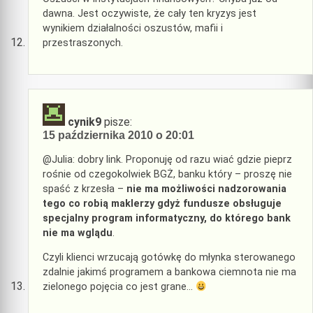
dawna. Jest oczywiste, że cały ten kryzys jest
wynikiem działalności oszustów, mafii i
przestraszonych.
cynik9
pisze:
15 października 2010 o 20:01
@Julia: dobry link. Proponuję od razu wiać gdzie pieprz
rośnie od czegokolwiek BGŻ, banku który – proszę nie
spaść z krzesła –
nie ma możliwości nadzorowania
tego co robią maklerzy gdyż fundusze obsługuje
specjalny program informatyczny, do którego bank
nie ma wglądu
.
Czyli klienci wrzucają gotówkę do młynka sterowanego
zdalnie jakimś programem a bankowa ciemnota nie ma
zielonego pojęcia co jest grane…