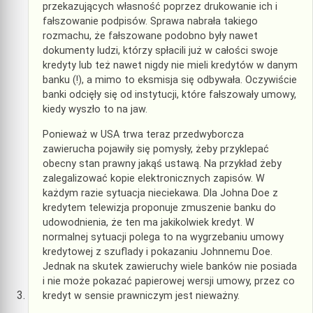
przekazujących własność poprzez drukowanie ich i
fałszowanie podpisów. Sprawa nabrała takiego
rozmachu, że fałszowane podobno były nawet
dokumenty ludzi, którzy spłacili już w całości swoje
kredyty lub też nawet nigdy nie mieli kredytów w danym
banku (!), a mimo to eksmisja się odbywała. Oczywiście
banki odcięły się od instytucji, które fałszowały umowy,
kiedy wyszło to na jaw.
Ponieważ w USA trwa teraz przedwyborcza
zawierucha pojawiły się pomysły, żeby przyklepać
obecny stan prawny jakąś ustawą. Na przykład żeby
zalegalizować kopie elektronicznych zapisów. W
każdym razie sytuacja nieciekawa. Dla Johna Doe z
kredytem telewizja proponuje zmuszenie banku do
udowodnienia, że ten ma jakikolwiek kredyt. W
normalnej sytuacji polega to na wygrzebaniu umowy
kredytowej z szuflady i pokazaniu Johnnemu Doe.
Jednak na skutek zawieruchy wiele banków nie posiada
i nie może pokazać papierowej wersji umowy, przez co
kredyt w sensie prawniczym jest nieważny.