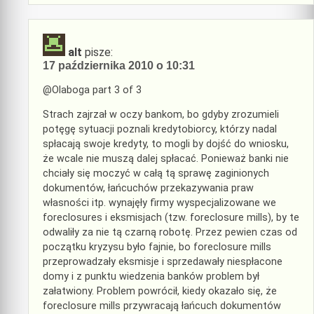
alt
pisze:
17 października 2010 o 10:31
@Olaboga part 3 of 3
Strach zajrzał w oczy bankom, bo gdyby zrozumieli
potęgę sytuacji poznali kredytobiorcy, którzy nadal
spłacają swoje kredyty, to mogli by dojść do wniosku,
że wcale nie muszą dalej spłacać. Ponieważ banki nie
chciały się moczyć w całą tą sprawę zaginionych
dokumentów, łańcuchów przekazywania praw
własności itp. wynajęły firmy wyspecjalizowane we
foreclosures i eksmisjach (tzw. foreclosure mills), by te
odwaliły za nie tą czarną robotę. Przez pewien czas od
początku kryzysu było fajnie, bo foreclosure mills
przeprowadzały eksmisje i sprzedawały niespłacone
domy i z punktu wiedzenia banków problem był
załatwiony. Problem powrócił, kiedy okazało się, że
foreclosure mills przywracają łańcuch dokumentów