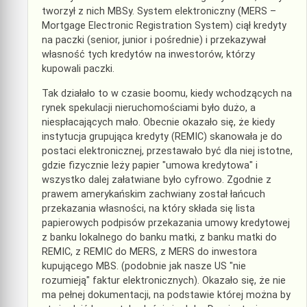
tworzył z nich MBSy. System elektroniczny (MERS –
Mortgage Electronic Registration System) ciął kredyty
na paczki (senior, junior i pośrednie) i przekazywał
własność tych kredytów na inwestorów, którzy
kupowali paczki.
Tak działało to w czasie boomu, kiedy wchodzących na
rynek spekulacji nieruchomościami było dużo, a
niespłacających mało. Obecnie okazało się, że kiedy
instytucja grupująca kredyty (REMIC) skanowała je do
postaci elektronicznej, przestawało być dla niej istotne,
gdzie fizycznie leży papier "umowa kredytowa" i
wszystko dalej załatwiane było cyfrowo. Zgodnie z
prawem amerykańskim zachwiany został łańcuch
przekazania własności, na który składa się lista
papierowych podpisów przekazania umowy kredytowej
z banku lokalnego do banku matki, z banku matki do
REMIC, z REMIC do MERS, z MERS do inwestora
kupującego MBS. (podobnie jak nasze US "nie
rozumieją" faktur elektronicznych). Okazało się, że nie
ma pełnej dokumentacji, na podstawie której można by