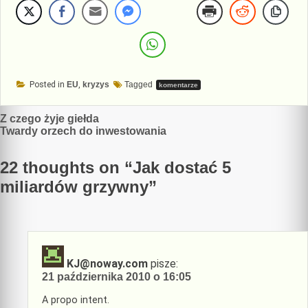
Posted in
EU
,
kryzys
Tagged
komentarze
Nawigacja
Z czego żyje giełda
Twardy orzech do inwestowania
wpisu
22 thoughts on “
Jak dostać 5
miliardów grzywny
”
KJ@noway.com
pisze:
21 października 2010 o 16:05
A propo intent.