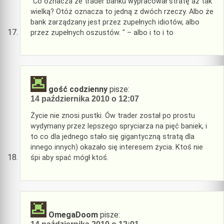
"Co oznacza że trader banku wypracował stratę aż tak
wielką? Otóż oznacza to jedną z dwóch rzeczy. Albo że
bank zarządzany jest przez zupełnych idiotów, albo
przez zupełnych oszustów. " – albo i to i to
gość codzienny
pisze:
14 października 2010 o 12:07
Życie nie znosi pustki. Ów trader został po prostu
wydymany przez lepszego spryciarza na pięć baniek, i
to co dla jednego stało się gigantyczną stratą dla
innego innych) okazało się interesem życia. Ktoś nie
śpi aby spać mógł ktoś.
OmegaDoom
pisze: