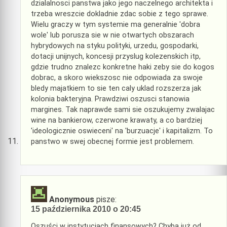
dzialalnosci panstwa jako jego naczelnego architekta i
trzeba wreszcie dokladnie zdac sobie z tego sprawe.
Wielu graczy w tym systemie ma generalnie 'dobra
wole' lub porusza sie w nie otwartych obszarach
hybrydowych na styku polityki, urzedu, gospodarki,
dotacji unijnych, koncesji przyslug kolezenskich itp,
gdzie trudno znalezc konkretne haki zeby sie do kogos
dobrac, a skoro wiekszosc nie odpowiada za swoje
bledy majatkiem to sie ten caly uklad rozszerza jak
kolonia bakteryjna. Prawdziwi oszusci stanowia
margines. Tak naprawde sami sie oszukujemy zwalajac
wine na bankierow, czerwone krawaty, a co bardziej
'ideologicznie oswieceni' na 'burzuacje' i kapitalizm. To
panstwo w swej obecnej formie jest problemem.
Anonymous
pisze:
15 października 2010 o 20:45
Oszuści w instytucjach finansowych? Chyba już od