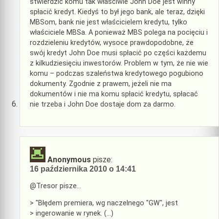
stwierdzić komu tak właściwie John Doe jest winny
spłacić kredyt. Kiedyś to był jego bank, ale teraz, dzięki
MBSom, bank nie jest właścicielem kredytu, tylko
właściciele MBSa. A ponieważ MBS polega na pocięciu i
rozdzieleniu kredytów, wysoce prawdopodobne, że
swój kredyt John Doe musi spłacić po części każdemu
z kilkudziesięciu inwestorów. Problem w tym, że nie wie
komu – podczas szaleństwa kredytowego pogubiono
dokumenty. Zgodnie z prawem, jeżeli nie ma
dokumentów i nie ma komu spłacić kredytu, spłacać
nie trzeba i John Doe dostaje dom za darmo.
Anonymous
pisze:
16 października 2010 o 14:41
@Tresor pisze…
> "Błędem premiera, wg naczelnego "GW", jest
> ingerowanie w rynek. (…)