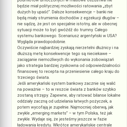
podmiotów umoczonych w masowe oszustwa nie
będzie miał politycznej możliwości ratowania „zbyt
dużych by upaść”. Dalsze konsekwencje – banki nie
będą miały strumienia dochodów z egzekucji długów –
nie sądzę, że jest on specjalnie istotny, ale w obecnej
sytuacji może to być gwóźdź do trumny. Całego
systemu bankowego. Scenariusz argentyński w USA?
Wygląda prawdopodobnie.
Oczywiście najbardziej zyskają nierzetelni dłużnicy i na
dłuższą metę konsekwencje tego są nieciekawe –
zaciąganie niemożliwych do wykonania zobowiązań
jako strategia bardziej zyskowna od odpowiedzialności
finansowej to recepta na przeniesienie całego kraju do
trzeciego świata.
Jeśli amerykański system bankowy zacznie się walić
na poważnie – to w reszcie świata z banków szybko
zostaną strzępy. Zapewne, aby ratować bilanse lokalne
oddziały zaczną od udzielania łatwych pożyczek, a
potem wycofają je zupełnie. Najmocniej oberwą, jak
zwykle „emerging markets” – w tym Polska, też jak
zwykle. Wydaje się, że jesteśmy jeszcze w fazie
ładowania kredytu. Wkrótce amerykańskie centrale