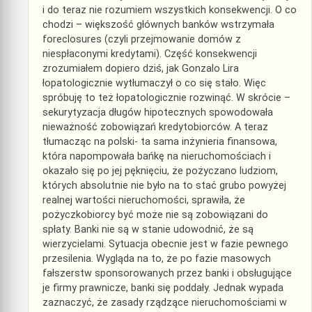
i do teraz nie rozumiem wszystkich konsekwencji. O co
chodzi – większość głównych banków wstrzymała
foreclosures (czyli przejmowanie domów z
niespłaconymi kredytami). Część konsekwencji
zrozumiałem dopiero dziś, jak Gonzalo Lira
łopatologicznie wytłumaczył o co się stało. Więc
spróbuję to też łopatologicznie rozwinąć. W skrócie –
sekurytyzacja długów hipotecznych spowodowała
nieważność zobowiązań kredytobiorców. A teraz
tłumacząc na polski- ta sama inżynieria finansowa,
która napompowała bańkę na nieruchomościach i
okazało się po jej pęknięciu, że pożyczano ludziom,
których absolutnie nie było na to stać grubo powyżej
realnej wartości nieruchomości, sprawiła, że
pożyczkobiorcy być może nie są zobowiązani do
spłaty. Banki nie są w stanie udowodnić, że są
wierzycielami. Sytuacja obecnie jest w fazie pewnego
przesilenia. Wygląda na to, że po fazie masowych
fałszerstw sponsorowanych przez banki i obsługujące
je firmy prawnicze, banki się poddały. Jednak wypada
zaznaczyć, że zasady rządzące nieruchomościami w