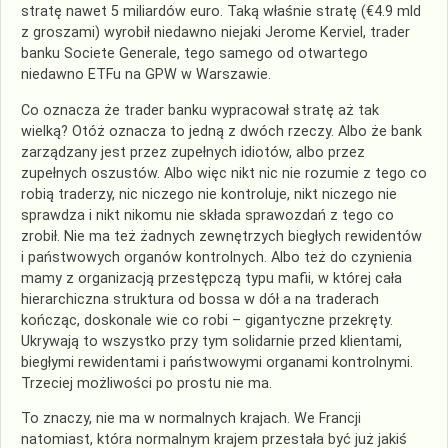
stratę nawet 5 miliardów euro. Taką właśnie stratę (€4.9 mld
z groszami) wyrobił niedawno niejaki Jerome Kerviel, trader
banku Societe Generale, tego samego od otwartego
niedawno ETFu na GPW w Warszawie.
Co oznacza że trader banku wypracował stratę aż tak
wielką? Otóż oznacza to jedną z dwóch rzeczy. Albo że bank
zarządzany jest przez zupełnych idiotów, albo przez
zupełnych oszustów. Albo więc nikt nic nie rozumie z tego co
robią traderzy, nic niczego nie kontroluje, nikt niczego nie
sprawdza i nikt nikomu nie składa sprawozdań z tego co
zrobił. Nie ma też żadnych zewnętrzych biegłych rewidentów
i państwowych organów kontrolnych. Albo też do czynienia
mamy z organizacją przestępczą typu mafii, w której cała
hierarchiczna struktura od bossa w dół a na traderach
kończąc, doskonale wie co robi – gigantyczne przekręty.
Ukrywają to wszystko przy tym solidarnie przed klientami,
biegłymi rewidentami i państwowymi organami kontrolnymi.
Trzeciej możliwości po prostu nie ma.
To znaczy, nie ma w normalnych krajach. We Francji
natomiast, która normalnym krajem przestała być już jakiś