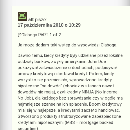
alt
pisze:
17 października 2010 o 10:29
@Olaboga PART 1 of 2
Ja może dodam taki wstęp do wypowiedzi Olaboga.
Dawno temu, kiedy kredyty były udzielane przez lokalne
oddziały banków, zwykły amerykanin John Doe
pokazywał zaświadczenie o dochodach, podpisywał
umowę kredytową i dostawał kredyt. Potem, kiedy
wszystko się pozmieniało, wprowadzono kredyty
hipoteczne "na dowód" (chociaż w stanach nawet
dowodów nie mają), czyli kredyty NINJA (No Income
No Job), dla każdego bez sprawdzania czy w ogóle ma
najmniejsze szanse na ich spłacenie. Boom kredytowy
miał się w najlepsze, a kredytami zaczęto handlować.
Stworzono produkty strukturyzowane zabezpieczone
kredytami hipotecznymi (MBS = mortgage backed
securities).