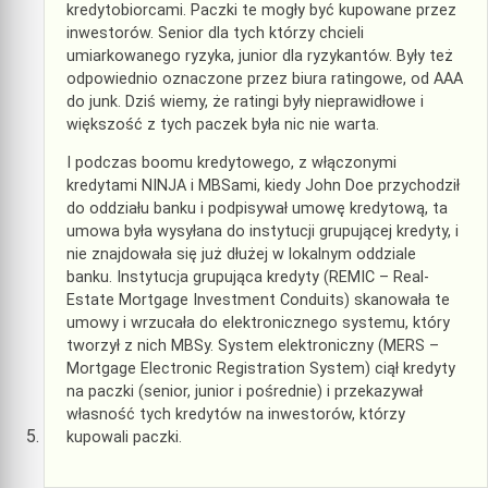
kredytobiorcami. Paczki te mogły być kupowane przez
inwestorów. Senior dla tych którzy chcieli
umiarkowanego ryzyka, junior dla ryzykantów. Były też
odpowiednio oznaczone przez biura ratingowe, od AAA
do junk. Dziś wiemy, że ratingi były nieprawidłowe i
większość z tych paczek była nic nie warta.
I podczas boomu kredytowego, z włączonymi
kredytami NINJA i MBSami, kiedy John Doe przychodził
do oddziału banku i podpisywał umowę kredytową, ta
umowa była wysyłana do instytucji grupującej kredyty, i
nie znajdowała się już dłużej w lokalnym oddziale
banku. Instytucja grupująca kredyty (REMIC – Real-
Estate Mortgage Investment Conduits) skanowała te
umowy i wrzucała do elektronicznego systemu, który
tworzył z nich MBSy. System elektroniczny (MERS –
Mortgage Electronic Registration System) ciął kredyty
na paczki (senior, junior i pośrednie) i przekazywał
własność tych kredytów na inwestorów, którzy
kupowali paczki.