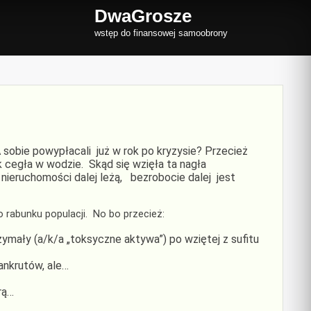
DwaGrosze
wstęp do finansowej samoobrony
sobie powypłacali już w rok po kryzysie? Przecież
k cegła w wodzie. Skąd się wzięła ta nagła
nieruchomości dalej leżą, bezrobocie dalej jest
 rabunku populacji. No bo przecież:
ymały (a/k/a „toksyczne aktywa”) po wziętej z sufitu
ankrutów, ale…
rą…