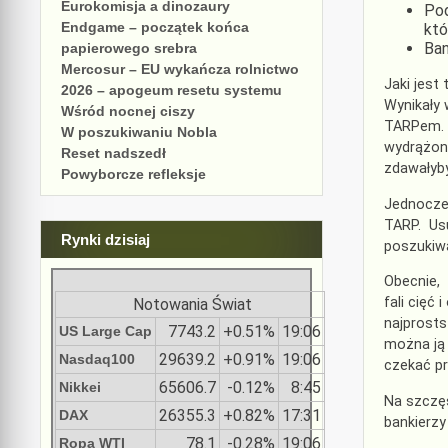
Eurokomisja a dinozaury
Pod
Endgame – początek końca
któ
Ban
papierowego srebra
Mercosur – EU wykańcza rolnictwo
Jaki jest
2026 – apogeum resetu systemu
Wynikały 
Wśród nocnej ciszy
TARPem. O
W poszukiwaniu Nobla
wydrążony
Reset nadszedł
zdawałyb
Powyborcze refleksje
Jednocześ
TARP. Usu
Rynki dzisiaj
poszukiw
Obecnie, 
fali cięć
Notowania Świat
najprosts
7743.2
+0.51%
19:06
US Large Cap
można ją 
29639.2
+0.91%
19:06
Nasdaq100
czekać p
65606.7
-0.12%
8:45
Nikkei
Na szczęś
26355.3
+0.82%
17:31
DAX
bankierzy
78.1
-0.28%
19:06
Ropa WTI