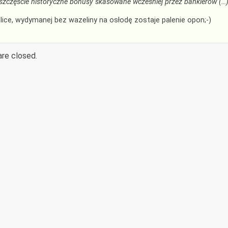
szczęście historyczne bonusy skasowane wcześniej przez bankierów (…)
lice, wydymanej bez wazeliny na osłodę zostaje palenie opon;-)
re closed.