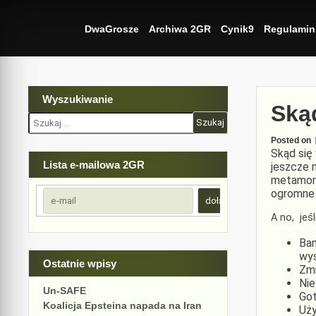
Skip
to
DwaGrosze
Archiwa 2GR
Cynik9
Regulamin
content
Wyszukiwanie
Ską
Szukaj:
Posted on
Skąd się
Lista e-mailowa 2GR
jeszcze 
metamorf
ogromne 
A no, jeś
Ban
wys
Ostatnie wpisy
Zmi
Nie
Un-SAFE
Got
Koalicja Epsteina napada na Iran
Uży