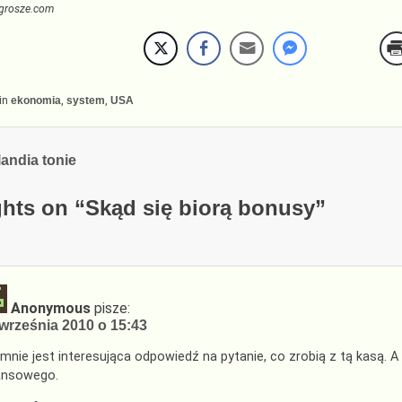
grosze.com
in
ekonomia
,
system
,
USA
cja
landia tonie
hts on “
Skąd się biorą bonusy
”
Anonymous
pisze:
września 2010 o 15:43
 mnie jest interesująca odpowiedź na pytanie, co zrobią z tą kasą.
ansowego.