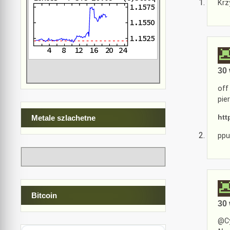
Krz
30 
off
pie
htt
Metale szlachetne
ppu
Bitcoin
30 
@Cy