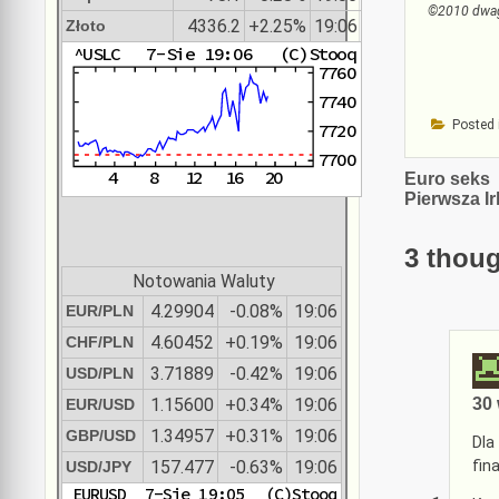
©2010 dwa
4336.2
+2.25%
19:06
Złoto
Posted 
Nawiga
Euro seks
Pierwsza Ir
wpisu
3 thoug
Notowania Waluty
4.29904
-0.08%
19:06
EUR/PLN
4.60452
+0.19%
19:06
CHF/PLN
3.71889
-0.42%
19:06
USD/PLN
1.15600
+0.34%
19:06
30 
EUR/USD
1.34957
+0.31%
19:06
GBP/USD
Dla
fin
157.477
-0.63%
19:06
USD/JPY