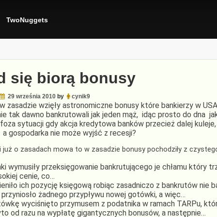
TwoNuggets
d się biorą bonusy
29 września 2010
by
cynik9
 w zasadzie wzięły astronomiczne bonusy które bankierzy w USA 
nie tak dawno bankrutowali jak jeden mąż, idąc prosto do dna ja
oza sytuacji gdy akcja kredytowa banków przecież dalej kuleje, 
a gospodarka nie może wyjść z recesji?
li już o zasadach mowa to w zasadzie bonusy pochodziły z czystego
ki wymusiły przeksięgowanie bankrutującego je chłamu który trz
okiej cenie, co…
eniło ich pozycję księgową robiąc zasadniczo z bankrutów nie b
 przyniosło żadnego przypływu nowej gotówki, a więc…
ówkę wyciśnięto przymusem z podatnika w ramach TARPu, któ
to od razu na wypłatę gigantycznych bonusów, a następnie…