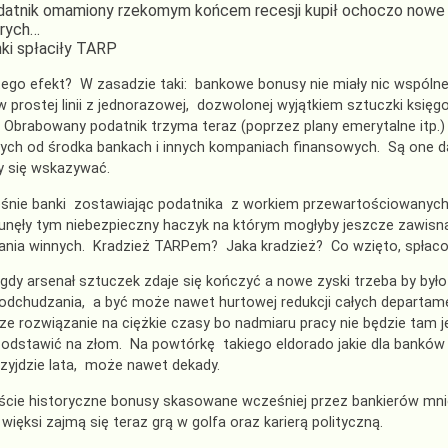
atnik omamiony rzekomym końcem recesji kupił ochoczo nowe akc
rych…
ki spłaciły TARP
 tego efekt? W zasadzie taki: bankowe bonusy nie miały nic wspólne
w prostej linii z jednorazowej, dozwolonej wyjątkiem sztuczki ksi
brabowany podatnik trzyma teraz (poprzez plany emerytalne itp.)
ch od środka bankach i innych kompaniach finansowych. Są one dale
y się wskazywać.
nie banki zostawiając podatnika z workiem przewartościowanych akc
nęły tym niebezpieczny haczyk na którym mogłyby jeszcze zawisnąć
ania winnych. Kradzież TARPem? Jaka kradzież? Co wzięto, spłaco
gdy arsenał sztuczek zdaje się kończyć a nowe zyski trzeba by b
 i odchudzania, a być może nawet hurtowej redukcji całych departam
ze rozwiązanie na ciężkie czasy bo nadmiaru pracy nie będzie tam
odstawić na złom. Na powtórkę takiego eldorado jakie dla banków 
rzyjdzie lata, może nawet dekady.
cie historyczne bonusy skasowane wcześniej przez bankierów mnie
 więksi zajmą się teraz grą w golfa oraz karierą polityczną.