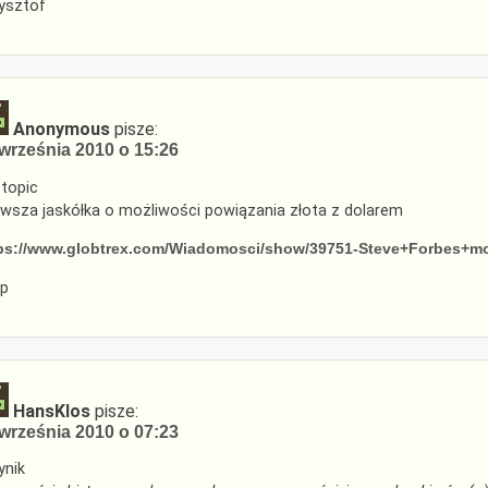
ysztof
Anonymous
pisze:
września 2010 o 15:26
 topic
rwsza jaskółka o możliwości powiązania złota z dolarem
ps://www.globtrex.com/Wiadomosci/show/39751-Steve+Forbes+mo
p
HansKlos
pisze:
września 2010 o 07:23
nik