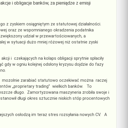
je i obligacje banków, za pieniądze z emisji
go z zyskiem osiągniętym ze statutowej działalności.
ęgowej oraz ze wspomnianego okradzenia podatnika
 zwiększony udział w przewartościowanych, a
j w sytuacji dużo mniej różowej niż ostatnie zyski
ji i czekających na kolaps obligacji sprytnie spłaciły
 gdy w ogniu kolejnej odsłony kryzysu dojdzie do fazy
no.
yło mozolnie zarabiać statutowo oczekiwać można raczej
entów „proprietary trading” wielkich banków. To
 jeszcze długo. Zamortyzowana maszyneria zrobiła swoje i
stanowił długi okres sztucznie niskich stóp procentowych
jszych osłodzą im teraz stres rozsyłania nowych CV. A