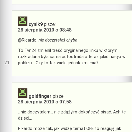
cynik9
pisze:
28 sierpnia 2010 o 08:48
@Ricardo:
nie doczytałeś chyba
To Tvn24 zmienił treść oryginalnego linku w którym
rozkradana była sama autostrada a teraz jakiś nasyp w
pobliżu… Czy to tak wiele jednak zmienia?
goldfinger
pisze:
28 sierpnia 2010 o 07:58
…nie doczytałem… nie zdążyłm dokończyć pisać. Ach te
dzieci…
Rikardo może tak, jak widzę temat OFE to reaguję jak