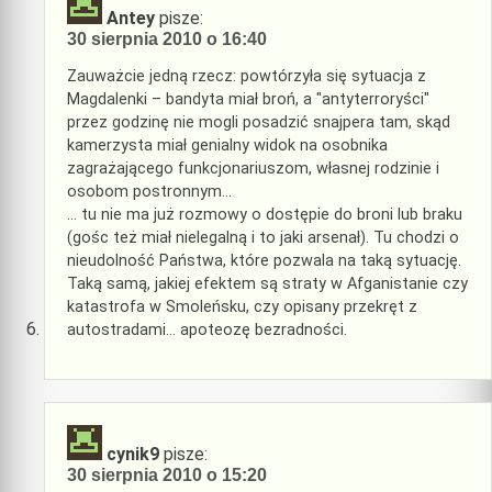
Antey
pisze:
30 sierpnia 2010 o 16:40
Zauważcie jedną rzecz: powtórzyła się sytuacja z
Magdalenki – bandyta miał broń, a "antyterroryści"
przez godzinę nie mogli posadzić snajpera tam, skąd
kamerzysta miał genialny widok na osobnika
zagrażającego funkcjonariuszom, własnej rodzinie i
osobom postronnym…
… tu nie ma już rozmowy o dostępie do broni lub braku
(gośc też miał nielegalną i to jaki arsenał). Tu chodzi o
nieudolność Państwa, które pozwala na taką sytuację.
Taką samą, jakiej efektem są straty w Afganistanie czy
katastrofa w Smoleńsku, czy opisany przekręt z
autostradami… apoteozę bezradności.
cynik9
pisze:
30 sierpnia 2010 o 15:20