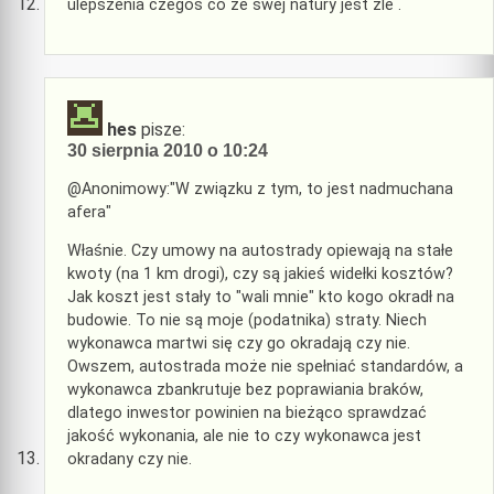
ulepszenia czegos co ze swej natury jest zle .
hes
pisze:
30 sierpnia 2010 o 10:24
@Anonimowy:"W związku z tym, to jest nadmuchana
afera"
Właśnie. Czy umowy na autostrady opiewają na stałe
kwoty (na 1 km drogi), czy są jakieś widełki kosztów?
Jak koszt jest stały to "wali mnie" kto kogo okradł na
budowie. To nie są moje (podatnika) straty. Niech
wykonawca martwi się czy go okradają czy nie.
Owszem, autostrada może nie spełniać standardów, a
wykonawca zbankrutuje bez poprawiania braków,
dlatego inwestor powinien na bieżąco sprawdzać
jakość wykonania, ale nie to czy wykonawca jest
okradany czy nie.