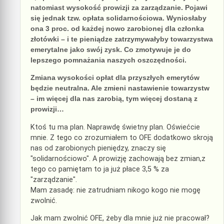
natomiast wysokość prowizji za zarządzanie. Pojawi
się jednak tzw. opłata solidarnościowa. Wyniosłaby
ona 3 proc. od każdej nowo zarobionej dla członka
złotówki – i te pieniądze zatrzymywałyby towarzystwa
emerytalne jako swój zysk. Co zmotywuje je do
lepszego pomnażania naszych oszczędności.
Zmiana wysokości opłat dla przyszłych emerytów
będzie neutralna. Ale zmieni nastawienie towarzystw
– im więcej dla nas zarobią, tym więcej dostaną z
prowizji…
Ktoś tu ma plan. Naprawdę świetny plan. Oświećcie
mnie. Z tego co zrozumiałem to OFE dodatkowo skroją
nas od zarobionych pieniędzy, znaczy się
"solidarnościowo". A prowizję zachowają bez zmian,z
tego co pamiętam to ja już płace 3,5 % za
"zarządzanie".
Mam zasadę: nie zatrudniam nikogo kogo nie mogę
zwolnić.
Jak mam zwolnić OFE, żeby dla mnie już nie pracował?