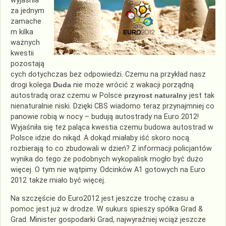
wyjaśnia
za jednym
zamache
m kilka
ważnych
kwestii
pozostają
cych dotychczas bez odpowiedzi. Czemu na przykład nasz
drogi kolega
Duda
nie może wrócić z wakacji porządną
autostradą oraz czemu w Polsce
przyrost naturalny
jest tak
nienaturalnie niski. Dzięki CBS wiadomo teraz przynajmniej co
panowie robią w nocy – budują autostrady na Euro 2012!
Wyjaśniła się też paląca kwestia czemu budowa autostrad w
Polsce idzie do nikąd. A dokąd miałaby iść skoro nocą
rozbierają to co zbudowali w dzień? Z informacji policjantów
wynika do tego że podobnych wykopalisk mogło być dużo
więcej. O tym nie wątpimy. Odcinków A1 gotowych na Euro
2012 także miało być więcej.
Na szczęście do Euro2012 jest jeszcze trochę czasu a
pomoc jest już w drodze. W sukurs spieszy spółka Grad &
Grad. Minister gospodarki Grad, najwyraźniej wciąż jeszcze