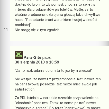
dostęp do broni to zły pomysł, chociaż to świetny
interes dla producentów pistoletów. Myślę, że to
właśnie producenci uzbrojenia głoszą takie chwytliwe
hasła: "Posiadanie broni warunkiem twojej wolności
osobistej".
Nie mogę się z tym zgodzić.
Para-Site
pisze:
30 sierpnia 2010 o 10:59
"Za to rozkradanie dolomitu to już bym wieszał."
Nie watpie, ze nawet z przyjemnoscia. Kat, nawet ten
na panstwowej posadzie, tez moze miec swoje job
satisfaction.
Za PRL istnialo w narodzie szerokie przyzwolenie na
"okradanie" panstwa. Teraz to samo potrafi nawet
"zahaczyc o zdradę". Bo teraz "panstwowe" to nasze,