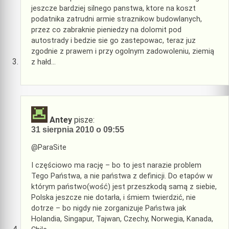
jeszcze bardziej silnego panstwa, ktore na koszt
podatnika zatrudni armie straznikow budowlanych,
przez co zabraknie pieniedzy na dolomit pod
autostrady i bedzie sie go zastepowac, teraz juz
zgodnie z prawem i przy ogolnym zadowoleniu, ziemią
z hałd…
Antey
pisze:
31 sierpnia 2010 o 09:55
@ParaSite
I częściowo ma rację – bo to jest narazie problem
Tego Państwa, a nie państwa z definicji. Do etapów w
którym państwo(wość) jest przeszkodą samą z siebie,
Polska jeszcze nie dotarła, i śmiem twierdzić, nie
dotrze – bo nigdy nie zorganizuje Państwa jak
Holandia, Singapur, Tajwan, Czechy, Norwegia, Kanada,