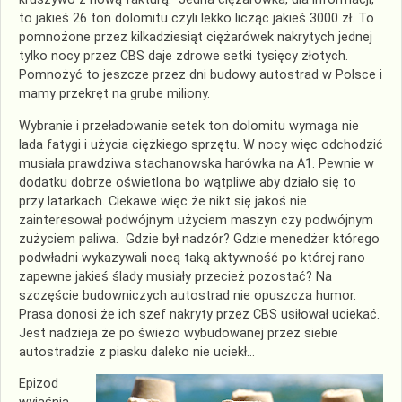
to jakieś 26 ton dolomitu czyli lekko licząc jakieś 3000 zł. To
pomnożone przez kilkadziesiąt ciężarówek nakrytych jednej
tylko nocy przez CBS daje zdrowe setki tysięcy złotych.
Pomnożyć to jeszcze przez dni budowy autostrad w Polsce i
mamy przekręt na grube miliony.
Wybranie i przeładowanie setek ton dolomitu wymaga nie
lada fatygi i użycia ciężkiego sprzętu. W nocy więc odchodzić
musiała prawdziwa stachanowska harówka na A1. Pewnie w
dodatku dobrze oświetlona bo wątpliwe aby działo się to
przy latarkach. Ciekawe więc że nikt się jakoś nie
zainteresował podwójnym użyciem maszyn czy podwójnym
zużyciem paliwa. Gdzie był nadzór? Gdzie menedżer którego
podwładni wykazywali nocą taką aktywność po której rano
zapewne jakieś ślady musiały przecież pozostać? Na
szczęście budowniczych autostrad nie opuszcza humor.
Prasa donosi że ich szef nakryty przez CBS usiłował uciekać.
Jest nadzieja że po świeżo wybudowanej przez siebie
autostradzie z piasku daleko nie uciekł…
Epizod