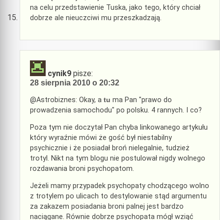
na celu przedstawienie Tuska, jako tego, który chciał
dobrze ale nieuczciwi mu przeszkadzają.
cynik9
pisze:
28 sierpnia 2010 o 20:32
@Astrobiznes: Okay, a
tu
ma Pan "prawo do
prowadzenia samochodu" po polsku. 4 rannych. I co?
Poza tym nie doczytał Pan chyba linkowanego artykułu
który wyraźnie mówi że gość był niestabilny
psychicznie i że posiadał broń nielegalnie, tudzież
trotyl. Nikt na tym blogu nie postulował nigdy wolnego
rozdawania broni psychopatom.
Jeżeli mamy przypadek psychopaty chodzącego wolno
z trotylem po ulicach to destylowanie stąd argumentu
za zakazem posiadania broni palnej jest bardzo
naciągane. Równie dobrze psychopata mógł wziąć