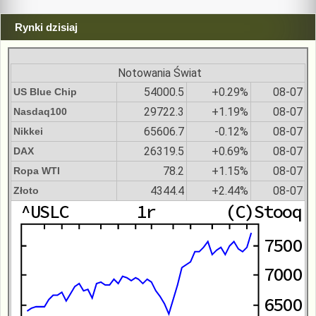
Rynki dzisiaj
Notowania Świat
54000.5
+0.29%
08-07
US Blue Chip
29722.3
+1.19%
08-07
Nasdaq100
65606.7
-0.12%
08-07
Nikkei
26319.5
+0.69%
08-07
DAX
78.2
+1.15%
08-07
Ropa WTI
4344.4
+2.44%
08-07
Złoto