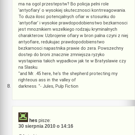
ma na ogol przestepstw? Bo policja pelni role
'antyofiary' o wysokiej skutecznosci kontrreagowania.
To duza ilosc potencjalnych ofiar w stosunku do
'antyofiar' i wysokie prawdopodobienstwo bezkarnosci
jest mnoznikiem wszelkiego rodzaju kryminalnych
charakterow. Uzbrojenie ofiary w bron palna czyni z niej
antyofiare, redukujac prawdopodobienstwo
bezkarnosci napastnika prawie do zera. Powszechny
dostep do broni znacznie zmniejsza ryzyko
wystapienia takich wypadkow jak te w Bratyslawie czy
na Slasku.
"and Mr. .45 here, he's the shepherd protecting my
righteous ass in the valley of
darkness. "- Jules, Pulp Fiction
hes
pisze:
30 sierpnia 2010 o 14:16