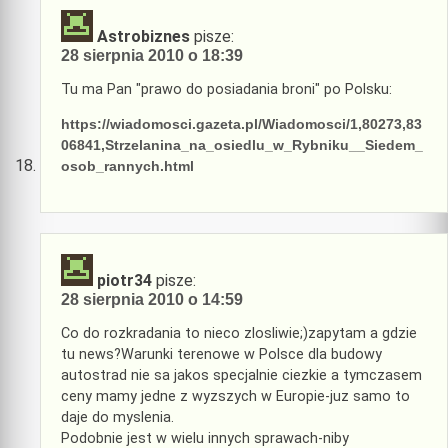
Astrobiznes
pisze:
28 sierpnia 2010 o 18:39
Tu ma Pan "prawo do posiadania broni" po Polsku:
https://wiadomosci.gazeta.pl/Wiadomosci/1,80273,83
06841,Strzelanina_na_osiedlu_w_Rybniku__Siedem_
osob_rannych.html
piotr34
pisze:
28 sierpnia 2010 o 14:59
Co do rozkradania to nieco zlosliwie;)zapytam a gdzie
tu news?Warunki terenowe w Polsce dla budowy
autostrad nie sa jakos specjalnie ciezkie a tymczasem
ceny mamy jedne z wyzszych w Europie-juz samo to
daje do myslenia.
Podobnie jest w wielu innych sprawach-niby