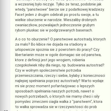
a wczesniej bylo niczyje. Tylko ze teraz, podobnie jak
wtedy, "panstwowe" bierze sie z podatkowej kradziezy.
Facet jeden z drugim odebrali po prostu swoje, a tu
wielkie oburzenie w narodzie. Wieszaliby drobnych
cwaniaczkow, pozwalajach jednoczesnie grubym
rybom pluskac sie w podgrzewanych basenach.
A o co to oburzenie? O panstwowe autostrady, ktorych
za malo? Bo kibice nie dojada na stadiony a
urlopowicze spoznia sie z powrotem do pracy? Czy
libertarianin moze w ogole domagac sie od panstwa,
ktore z definicji jest jego wrogiem, robienia
czegokolwiek niby dla niego, np. budowania autostrad?
Czy w wolnym spoleczenstwie potrzeba
przemieszczania, rzeczy i siebie, bylaby z koniecznosci
najlepiej spelniania poprzez autostrady? Warto wydaje
mi sie przez moment pofantazjowac o lepszych
sposobach spelniania naszych potrzeb, nawet o
nowych potrzebach, o ktorych nie mamy checi i sily
pomyslec zmeczeni ciagla walka z "panstwem", ktora
to walka sprowadza sie w rzeczywistosci do prob