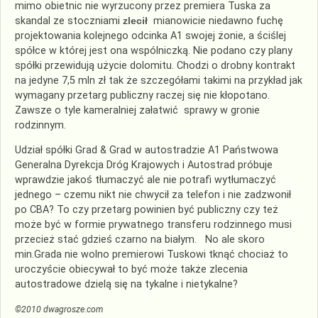
mimo obietnic nie wyrzucony przez premiera Tuska za
skandal ze stoczniami
zlecił
mianowicie niedawno fuchę
projektowania kolejnego odcinka A1 swojej żonie, a ściślej
spółce w której jest ona wspólniczką. Nie podano czy plany
spółki przewidują użycie dolomitu. Chodzi o drobny kontrakt
na jedyne 7,5 mln zł tak że szczegółami takimi na przykład jak
wymagany przetarg publiczny raczej się nie kłopotano.
Zawsze o tyle kameralniej załatwić sprawy w gronie
rodzinnym.
Udział spółki Grad & Grad w autostradzie A1 Państwowa
Generalna Dyrekcja Dróg Krajowych i Autostrad próbuje
wprawdzie jakoś tłumaczyć ale nie potrafi wytłumaczyć
jednego – czemu nikt nie chwycił za telefon i nie zadzwonił
po CBA? To czy przetarg powinien być publiczny czy też
może być w formie prywatnego transferu rodzinnego musi
przecież stać gdzieś czarno na białym. No ale skoro
min.Grada nie wolno premierowi Tuskowi tknąć chociaż to
uroczyście obiecywał to być może także zlecenia
autostradowe dzielą się na tykalne i nietykalne?
©2010 dwagrosze.com