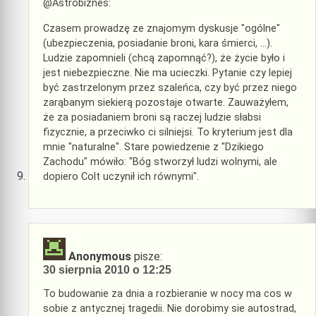
@Astrobiznes:
Czasem prowadzę ze znajomym dyskusje "ogólne"
(ubezpieczenia, posiadanie broni, kara śmierci, …).
Ludzie zapomnieli (chcą zapomnąć?), że życie było i
jest niebezpieczne. Nie ma ucieczki. Pytanie czy lepiej
być zastrzelonym przez szaleńca, czy być przez niego
zarąbanym siekierą pozostaje otwarte. Zauważyłem,
że za posiadaniem broni są raczej ludzie słabsi
fizycznie, a przeciwko ci silniejsi. To kryterium jest dla
mnie "naturalne". Stare powiedzenie z "Dzikiego
Zachodu" mówiło: "Bóg stworzył ludzi wolnymi, ale
dopiero Colt uczynił ich równymi".
Anonymous
pisze:
30 sierpnia 2010 o 12:25
To budowanie za dnia a rozbieranie w nocy ma cos w
sobie z antycznej tragedii. Nie dorobimy sie autostrad,