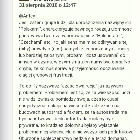
31 sierpnia 2010 o 12:47
@Antey
Jesli zatem grupe ludzi, dla uproszczenia nazwijmy ich
"Polakami", charakteryzuje pewnego rodzaju ulomnosc
panstwowotworcza w porownaniu z "Holendrami",
"Czechami" etc., to jaki sens ma miec odkrywanie tej
(niby) prawdy o (nas) samych z jednoczesnymi, mniej
lub bardziej zalosnymi, probami "doszlusowania" do
innych w czyms, w czym z natury mamy byc gorsi. No
chyba, ze komus sprawia przyjemnosc odczuwanie
ciaglej grupowej frustracji.
To co Ty nazywasz "czesciowa racja" ja nazywam
problemem. Problemem jest to, ze ta wiekszosc ludzi
nie widzi zwiazku pomiedzy swoja, czesto quasi
sadystyczna reakcja na wiesc od kradziezach na
budowach autostrad a faktem, ze ta autostrada ma
byc panstwowa. Jesli autostrada mialaby byc
prywatna, to kradziez dolomitu bylaby wylacznie
problemem jej wlasciciela a nie wszystkich podatnikow.
Oburzone spoleczenstwo bedzie sie teraz domagac