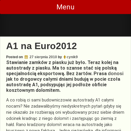
Skip
Menu
to
content
A1 na Euro2012
Posted on
27 sierpnia 2010
by
cynik9
Stawianie zamków z piasku już było. Teraz kolej na
autostrady z piasku. Ma to szanse stać się polską
specjalnością eksportową. Bez żartów. Prasa
donosi
jak to drogowcy całymi dniami budują w pocie czoła
autostradę A1, podsypując jej podłoże obficie
kosztownym dolomitem.
A co robią ci sami budowniczowie autostrady A1 całymi
nocami? Nie zadawalibyśmy niedyskretnych pytań gdyby się
nie okazało że rozbierają oni wybudowany przez siebie dniem
odcinek kradnąc z niego dolomit i zastępując go ziemią z
hałd. Rano kradziony dolomit wraca na autostradę jako
kruszywo z nową fakturą. Jedna ciężarówka, dla informacji,