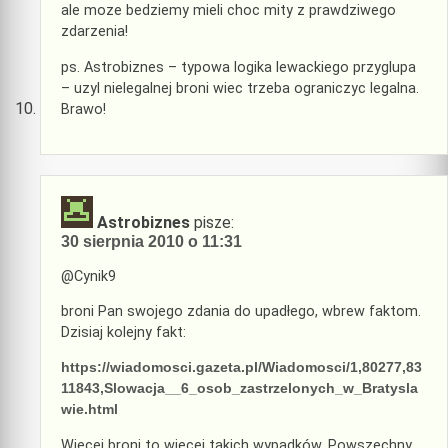
ale moze bedziemy mieli choc mity z prawdziwego
zdarzenia!
ps. Astrobiznes – typowa logika lewackiego przyglupa
– uzyl nielegalnej broni wiec trzeba ograniczyc legalna.
Brawo!
Astrobiznes
pisze:
30 sierpnia 2010 o 11:31
@Cynik9
broni Pan swojego zdania do upadłego, wbrew faktom.
Dzisiaj kolejny fakt:
https://wiadomosci.gazeta.pl/Wiadomosci/1,80277,83
11843,Slowacja__6_osob_zastrzelonych_w_Bratysla
wie.html
Więcej broni to więcej takich wypadków. Powszechny