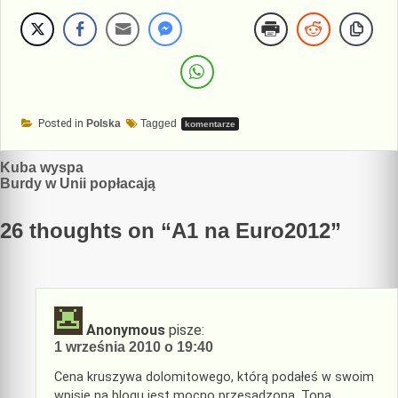
Posted in
Polska
Tagged
komentarze
Nawigacja
Kuba wyspa
Burdy w Unii popłacają
wpisu
26 thoughts on “
A1 na Euro2012
”
Anonymous
pisze:
1 września 2010 o 19:40
Cena kruszywa dolomitowego, którą podałeś w swoim
wpisie na blogu jest mocno przesadzona. Tona