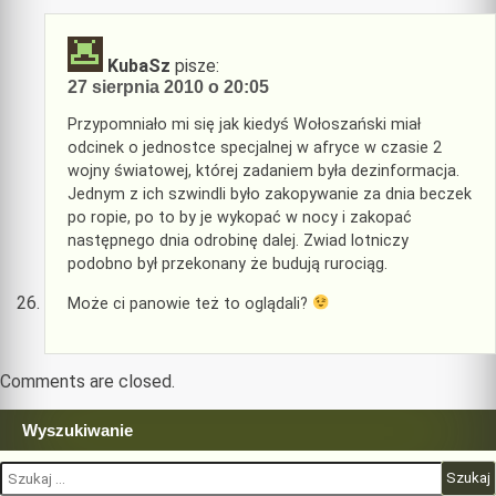
KubaSz
pisze:
27 sierpnia 2010 o 20:05
Przypomniało mi się jak kiedyś Wołoszański miał
odcinek o jednostce specjalnej w afryce w czasie 2
wojny światowej, której zadaniem była dezinformacja.
Jednym z ich szwindli było zakopywanie za dnia beczek
po ropie, po to by je wykopać w nocy i zakopać
następnego dnia odrobinę dalej. Zwiad lotniczy
podobno był przekonany że budują rurociąg.
Może ci panowie też to oglądali?
Comments are closed.
Wyszukiwanie
Szukaj: