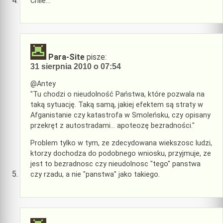
Chile…
Para-Site
pisze:
31 sierpnia 2010 o 07:54
@Antey
"Tu chodzi o nieudolność Państwa, które pozwala na
taką sytuację. Taką samą, jakiej efektem są straty w
Afganistanie czy katastrofa w Smoleńsku, czy opisany
przekręt z autostradami… apoteozę bezradności."
Problem tylko w tym, ze zdecydowana wiekszosc ludzi,
ktorzy dochodza do podobnego wniosku, przyjmuje, ze
jest to bezradnosc czy nieudolnosc "tego" panstwa
czy rzadu, a nie "panstwa" jako takiego.