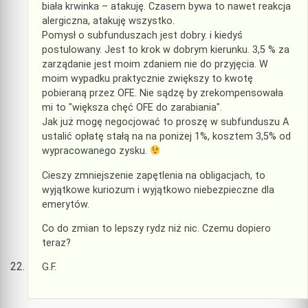
biała krwinka – atakuję. Czasem bywa to nawet reakcja
alergiczna, atakuję wszystko.
Pomysł o subfunduszach jest dobry. i kiedyś
postulowany. Jest to krok w dobrym kierunku. 3,5 % za
zarządanie jest moim zdaniem nie do przyjęcia. W
moim wypadku praktycznie zwiększy to kwotę
pobieraną przez OFE. Nie sądzę by zrekompensowała
mi to "większa chęć OFE do zarabiania".
Jak już mogę negocjować to proszę w subfunduszu A
ustalić opłatę stałą na na poniżej 1%, kosztem 3,5% od
wypracowanego zysku.
Cieszy zmniejszenie zapętlenia na obligacjach, to
wyjątkowe kuriozum i wyjątkowo niebezpieczne dla
emerytów.
Co do zmian to lepszy rydz niż nic. Czemu dopiero
teraz?
G.F.