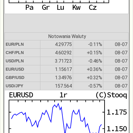
Notowania Waluty
4.29775
-0.11%
08-07
EUR/PLN
4.60292
+0.15%
08-07
CHF/PLN
3.71723
-0.46%
08-07
USD/PLN
1.15617
+0.36%
08-07
EUR/USD
1.34976
+0.32%
08-07
GBP/USD
157.564
-0.57%
08-07
USD/JPY