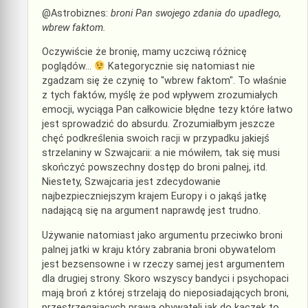
@Astrobiznes:
broni Pan swojego zdania do upadłego,
wbrew faktom.
Oczywiście że bronię, mamy uczciwą różnicę
poglądów…
Kategorycznie się natomiast nie
zgadzam się że czynię to "wbrew faktom". To właśnie
z tych faktów, myślę że pod wpływem zrozumiałych
emocji, wyciąga Pan całkowicie błędne tezy które łatwo
jest sprowadzić do absurdu. Zrozumiałbym jeszcze
chęć podkreślenia swoich racji w przypadku jakiejś
strzelaniny w Szwajcarii: a nie mówiłem, tak się musi
skończyć powszechny dostęp do broni palnej, itd.
Niestety, Szwajcaria jest zdecydowanie
najbezpieczniejszym krajem Europy i o jakąś jatkę
nadającą się na argument naprawdę jest trudno.
Używanie natomiast jako argumentu przeciwko broni
palnej jatki w kraju który zabrania broni obywatelom
jest bezsensowne i w rzeczy samej jest argumentem
dla drugiej strony. Skoro wszyscy bandyci i psychopaci
mają broń z której strzelają do nieposiadających broni,
przestrzegających prawa obywateli jak do kaczek to