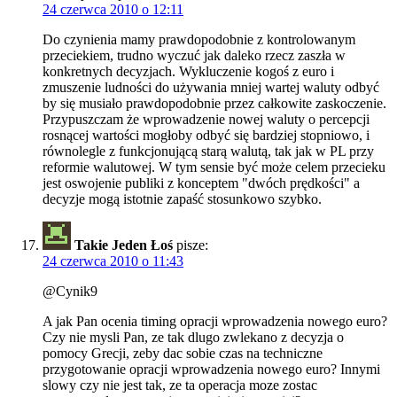
24 czerwca 2010 o 12:11
Do czynienia mamy prawdopodobnie z kontrolowanym
przeciekiem, trudno wyczuć jak daleko rzecz zaszła w
konkretnych decyzjach. Wykluczenie kogoś z euro i
zmuszenie ludności do używania mniej wartej waluty odbyć
by się musiało prawdopodobnie przez całkowite zaskoczenie.
Przypuszczam że wprowadzenie nowej waluty o percepcji
rosnącej wartości mogłoby odbyć się bardziej stopniowo, i
równolegle z funkcjonującą starą walutą, tak jak w PL przy
reformie walutowej. W tym sensie być może celem przecieku
jest oswojenie publiki z konceptem "dwóch prędkości" a
decyzje mogą istotnie zapaść stosunkowo szybko.
Takie Jeden Łoś
pisze:
24 czerwca 2010 o 11:43
@Cynik9
A jak Pan ocenia timing opracji wprowadzenia nowego euro?
Czy nie mysli Pan, ze tak dlugo zwlekano z decyzja o
pomocy Grecji, zeby dac sobie czas na techniczne
przygotowanie opracji wprowadzenia nowego euro? Innymi
slowy czy nie jest tak, ze ta operacja moze zostac