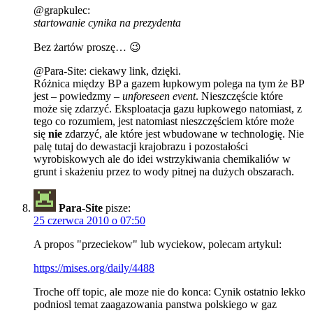
@grapkulec:
startowanie cynika na prezydenta
Bez żartów proszę… 😉
@Para-Site: ciekawy link, dzięki.
Różnica między BP a gazem łupkowym polega na tym że BP
jest – powiedzmy –
unforeseen event
. Nieszczęście które
może się zdarzyć. Eksploatacja gazu łupkowego natomiast, z
tego co rozumiem, jest natomiast nieszczęściem które może
się
nie
zdarzyć, ale które jest wbudowane w technologię. Nie
palę tutaj do dewastacji krajobrazu i pozostałości
wyrobiskowych ale do idei wstrzykiwania chemikaliów w
grunt i skażeniu przez to wody pitnej na dużych obszarach.
Para-Site
pisze:
25 czerwca 2010 o 07:50
A propos "przeciekow" lub wyciekow, polecam artykul:
https://mises.org/daily/4488
Troche off topic, ale moze nie do konca: Cynik ostatnio lekko
podniosl temat zaagazowania panstwa polskiego w gaz