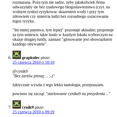
rozmazana. Poza tym nie sadze, zeby jakakolwiek firma
odwazylaby sie bez rzadowego blogoslawienstwa (czyt. na
wolnym rynku) ryzykowac skazeniem wody i przy tym
zdrowiem czy smiercia ludzi bez rozsadnego oszacowania
tegoz ryzyka.
"Im mniej panstwa, tym lepiej" pozostaje aktualne; proponuje
za tym umiescic takie haslo w kazdym lokalu wyborczym na
okazje drugiej rundy, zamiast "glosowanie jest obowiazkiem
kazdego obywatela".
grapkulec
pisze:
25 czerwca 2010 o 10:10
@cynik9
"Bez żartów proszę… ;-)"
faktycznie wyszła z tego lekka tautologia, przepraszam.
powinno się zacząć
"startowanie cynika9 na prezydenta…"
cynik9
pisze:
25 czerwca 2010 o 09:19