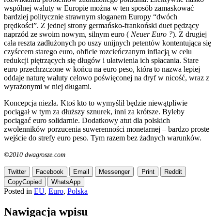
wspólnej waluty w Europie można w ten sposób zamaskować
bardziej politycznie strawnym sloganem Europy “dwóch
prędkości”. Z jednej strony germańsko-frankoński duet pędzący
naprzód ze swoim nowym, silnym euro (
Neuer Euro ?
). Z drugiej
cała reszta zadłużonych po uszy unijnych petentów kontentująca się
czyśccem starego euro, obficie rozcieńczanym inflacją w celu
redukcji piętrzących się długów i ułatwienia ich spłacania. Stare
euro przechrzczone w końcu na euro peso, która to nazwa lepiej
oddaje naturę waluty celowo poświęconej na dryf w nicość, wraz z
wyrażonymi w niej długami.
Koncepcja niezła. Ktoś kto to wymyślił będzie niewątpliwie
pociągał w tym za dłuższy sznurek, inni za krótsze. Byleby
pociągać euro solidarnie. Dodatkowy atut dla polskich
zwolenników porzucenia suwerenności monetarnej – bardzo proste
wejście do strefy euro peso. Tym razem bez żadnych warunków.
©2010 dwagrosze.com
Twitter
Facebook
Email
Messenger
Print
Reddit
Copy
Copied
WhatsApp
Posted in
EU
,
Euro
,
Polska
Nawigacja wpisu