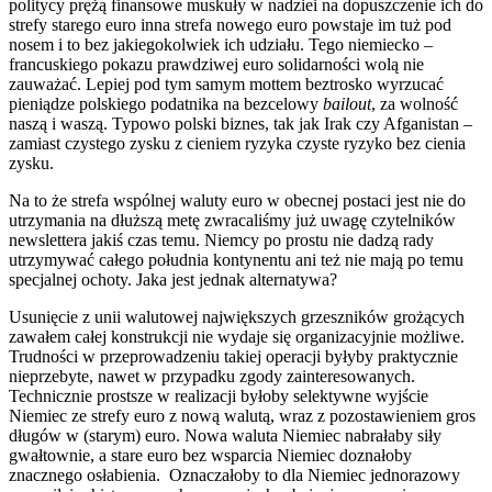
politycy prężą finansowe muskuły w nadziei na dopuszczenie ich do
strefy starego euro inna strefa nowego euro powstaje im tuż pod
nosem i to bez jakiegokolwiek ich udziału. Tego niemiecko –
francuskiego pokazu prawdziwej euro solidarności wolą nie
zauważać. Lepiej pod tym samym mottem beztrosko wyrzucać
pieniądze polskiego podatnika na bezcelowy
bailout
, za wolność
naszą i waszą. Typowo polski biznes, tak jak Irak czy Afganistan –
zamiast czystego zysku z cieniem ryzyka czyste ryzyko bez cienia
zysku.
Na to że strefa wspólnej waluty euro w obecnej postaci jest nie do
utrzymania na dłuższą metę zwracaliśmy już uwagę czytelników
newslettera jakiś czas temu. Niemcy po prostu nie dadzą rady
utrzymywać całego południa kontynentu ani też nie mają po temu
specjalnej ochoty. Jaka jest jednak alternatywa?
Usunięcie z unii walutowej największych grzeszników grożących
zawałem całej konstrukcji nie wydaje się organizacyjnie możliwe.
Trudności w przeprowadzeniu takiej operacji byłyby praktycznie
nieprzebyte, nawet w przypadku zgody zainteresowanych.
Technicznie prostsze w realizacji byłoby selektywne wyjście
Niemiec ze strefy euro z nową walutą, wraz z pozostawieniem gros
długów w (starym) euro. Nowa waluta Niemiec nabrałaby siły
gwałtownie, a stare euro bez wsparcia Niemiec doznałoby
znacznego osłabienia. Oznaczałoby to dla Niemiec jednorazowy