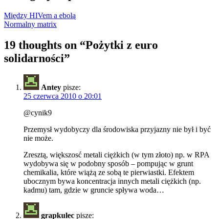
Między HIVem a ebolą
Normalny matrix
19 thoughts on “
Pożytki z euro
solidarności
”
Antey
pisze:
25 czerwca 2010 o 20:01
@cynik9
Przemysł wydobyczy dla środowiska przyjazny nie był i być
nie może.
Zresztą, większosć metali ciężkich (w tym złoto) np. w RPA
wydobywa się w podobny sposób – pompując w grunt
chemikalia, które wiążą ze sobą te pierwiastki. Efektem
ubocznym bywa koncentracja innych metali ciężkich (np.
kadmu) tam, gdzie w gruncie spływa woda…
grapkulec
pisze: