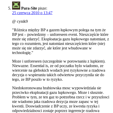
Para-Site
pisze:
25 czerwca 2010 o 13:47
@ cynik9
"Różnica między BP a gazem łupkowym polega na tym że
BP jest – powiedzmy – unforeseen event. Nieszczęście które
może się zdarzyć. Eksploatacja gazu łupkowego natomiast, z
tego co rozumiem, jest natomiast nieszczęściem które (nie)
może się nie zdarzyć, ale które jest wbudowane w
technologię."
Moze i unforeseen (szczegolnie w porownaniu z lupkiem).
Niewazne. Essential is, ze od poczatku bylo wiadomo, ze
wiercenie na glebokich wodach jest ryzykowne a rzadowa
decyzja o wspieraniu takich odwiertow przyczynila sie do
tego, ze BP poszlo w to ryzyko.
Niedokoronowana hrabiowska mosc wypowiedziala sie
przeciwko eksploatacji gazu lupkowego. Moze i slusznie.
Problem w tym, ze ten gaz to potrzebna rzecz i w przyszlosci
nie wiadomo jaka rzadowa dezycja moze zapasc w tej
kwestii. Doswiadczenie z BP uczy, ze kwestia ryzyka i
odpowiedzialnosci zostaje poprzez ingerencje rzadowa