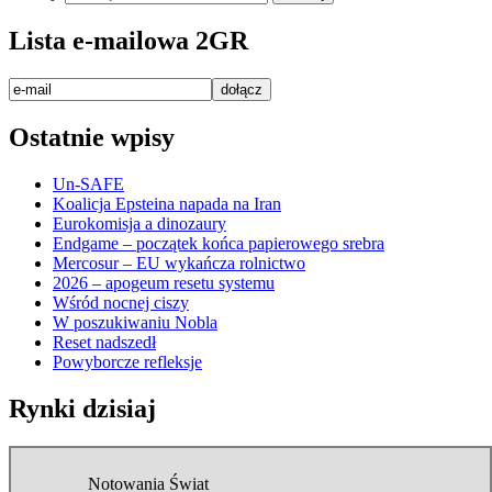
Lista e-mailowa 2GR
Ostatnie wpisy
Un-SAFE
Koalicja Epsteina napada na Iran
Eurokomisja a dinozaury
Endgame – początek końca papierowego srebra
Mercosur – EU wykańcza rolnictwo
2026 – apogeum resetu systemu
Wśród nocnej ciszy
W poszukiwaniu Nobla
Reset nadszedł
Powyborcze refleksje
Rynki dzisiaj
Notowania Świat