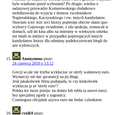
bylo wiadomo przed wyborami? Po drugie, wiedza o
sadazowej przewadze Komorowskiego dodatkowo
mobilizowala do wyjscia z domow zwolennikow
Napieralskiego, Kaczynskiwgo i ew. innych kandydatow.
Stawiam wiec teze zeci ktorzy popieraja obecne status quo-
wyborcy Gajowego swiadomie, z sila spokoju, zostawali w
domach, szli do kina albo na imieniny w wiekszym odseku
niz mialo to miejsce w przypadku popierajacych innych
kandydatow ktorzy dla odmiany podekscytowani biegli do
urn wyborczych.
Anonymous
pisze:
24 czerwca 2010 o 13:12
Grecji wcale nie trzeba wykluczac ze strefy walutowej euro.
Wystarczy nie dac gwarancji na jej dlugi.
Jesli jakakolwiek firma podupada, to czy ktokolwiek
wyklucza ja ze 'strefy euro'?
Polska tez moze przejsc na dolara lub rubla (a nawet euro)
bez specjalnej zgody z zagranicy.
Czarnogora oficjalnie uzywa euro nie bedac czlonkiem.
cynik9
pisze: