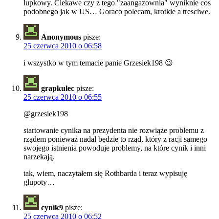
lupkowy. Ciekawe czy z tego "zaangazownia" wyniknie cos
podobnego jak w US… Goraco polecam, krotkie a tresciwe.
Anonymous
pisze:
25 czerwca 2010 o 06:58
i wszystko w tym temacie panie Grzesiek198 😉
grapkulec
pisze:
25 czerwca 2010 o 06:55
@grzesiek198
startowanie cynika na prezydenta nie rozwiąże problemu z
rządem ponieważ nadal będzie to rząd, który z racji samego
swojego istnienia powoduje problemy, na które cynik i inni
narzekają.
tak, wiem, naczytałem się Rothbarda i teraz wypisuję
głupoty…
cynik9
pisze:
25 czerwca 2010 o 06:52