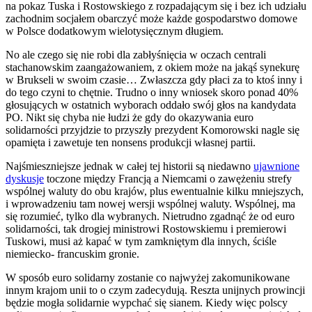
na pokaz Tuska i Rostowskiego z rozpadającym się i bez ich udziału
zachodnim socjałem obarczyć może każde gospodarstwo domowe
w Polsce dodatkowym wielotysięcznym długiem.
No ale czego się nie robi dla zabłyśnięcia w oczach centrali
stachanowskim zaangażowaniem, z okiem może na jakąś synekurę
w Brukseli w swoim czasie… Zwłaszcza gdy płaci za to ktoś inny i
do tego czyni to chętnie. Trudno o inny wniosek skoro ponad 40%
głosujących w ostatnich wyborach oddało swój głos na kandydata
PO. Nikt się chyba nie łudzi że gdy do okazywania euro
solidarności przyjdzie to przyszły prezydent Komorowski nagle się
opamięta i zawetuje ten nonsens produkcji własnej partii.
Najśmieszniejsze jednak w całej tej historii są niedawno
ujawnione
dyskusje
toczone między Francją a Niemcami o zawężeniu strefy
wspólnej waluty do obu krajów, plus ewentualnie kilku mniejszych,
i wprowadzeniu tam nowej wersji wspólnej waluty. Wspólnej, ma
się rozumieć, tylko dla wybranych. Nietrudno zgadnąć że od euro
solidarności, tak drogiej ministrowi Rostowskiemu i premierowi
Tuskowi, musi aż kapać w tym zamkniętym dla innych, ściśle
niemiecko- francuskim gronie.
W sposób euro solidarny zostanie co najwyżej zakomunikowane
innym krajom unii to o czym zadecydują. Reszta unijnych prowincji
będzie mogła solidarnie wypchać się sianem. Kiedy więc polscy