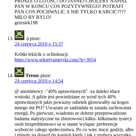
PROSZE O LITOSC! DO JASNEJ CHOLERY NAPISZ
PAN W KONCU COS POZYTYWNEGO! POTRAFI
PAN COS POCHWALIC A NIE TYLKO KARCIC????
MILO BY BYLO!
grzesiek198
-)
pisze:
24 czerwca 2010 o 15:37
Krótki tekścik o ochlokracji
https://www.sekretyameryki.com/?p=3654
Tresor
pisze:
24 czerwca 2010 o 14:54
@ anonimowy -"40% uprawnionych" -za daleko idace
wnioski. A gdzie jest powiedziane ze wrod tych 40%
uprawnionych jakis powazny odsetek glosowalby na kogos
innego niz PO? Uwazam ze zadzialala tu zasada zachowania
energii. Po pierwsze, wiadomo ze dobrze przeprowadzone
badania statystyczne na zbiorowosci kilku- kilkunastu tysiecy
osob bezproblemowo sa w stanie wylapac preferencje
wyborcze calego spolecznstwa. Po co wiec tracic godziy, albo
i minuty na dojazd do komisji kiedy i tak z grubsza wszystko