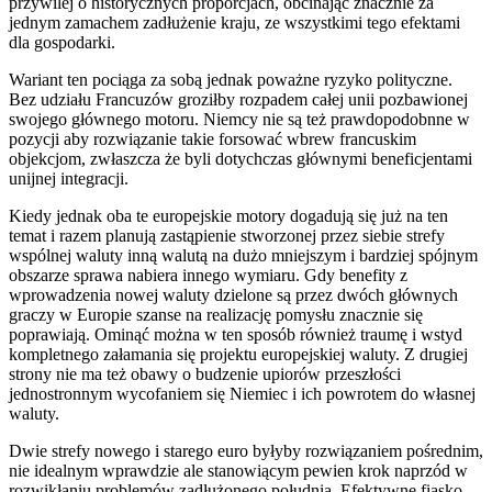
przywilej o historycznych proporcjach, obcinając znacznie za
jednym zamachem zadłużenie kraju, ze wszystkimi tego efektami
dla gospodarki.
Wariant ten pociąga za sobą jednak poważne ryzyko polityczne.
Bez udziału Francuzów groziłby rozpadem całej unii pozbawionej
swojego głównego motoru. Niemcy nie są też prawdopodobnne w
pozycji aby rozwiązanie takie forsować wbrew francuskim
objekcjom, zwłaszcza że byli dotychczas głównymi beneficjentami
unijnej integracji.
Kiedy jednak oba te europejskie motory dogadują się już na ten
temat i razem planują zastąpienie stworzonej przez siebie strefy
wspólnej waluty inną walutą na dużo mniejszym i bardziej spójnym
obszarze sprawa nabiera innego wymiaru. Gdy benefity z
wprowadzenia nowej waluty dzielone są przez dwóch głównych
graczy w Europie szanse na realizację pomysłu znacznie się
poprawiają. Ominąć można w ten sposób również traumę i wstyd
kompletnego załamania się projektu europejskiej waluty. Z drugiej
strony nie ma też obawy o budzenie upiorów przeszłości
jednostronnym wycofaniem się Niemiec i ich powrotem do własnej
waluty.
Dwie strefy nowego i starego euro byłyby rozwiązaniem pośrednim,
nie idealnym wprawdzie ale stanowiącym pewien krok naprzód w
rozwikłaniu problemów zadłużonego południa. Efektywne fiasko