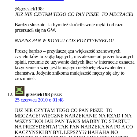
@grzesiek198:
JUZ NIE CZYTAM TEGO CO PAN PISZE- TO MECZACE!
Bardzo słusznie. Ja bym też skrócił swoje męki i od razu
przerzucił się na GW.
NAPISZ PAN W KONCU COS POZYTYWNEGO!
Proszę bardzo – przytłaczająca większość szanownych
czytelników tu zaglądających, niezależnie od prezentowanych
opinii, rozumie że używanie dużych liter w internecie oznacza
krzyczenie a więc jest łamiącym netykietę ekwiwalentem
chamstwa. Jedynie znikoma mniejszość męczy się aby to
zrozumieć.
grzesiek198
pisze:
25 czerwca 2010 o 01:48
JUZ NIE CZYTAM TEGO CO PAN PISZE- TO
MECZACE! WIECZNE NARZEKANIE NA RZAD I NA
WSZYSTKO! JAK PAN TAKIS MADRY TO STARTUJ
NA PREZYDENTA! TAK PAN NARZEKA NA PO A CO
KACZYNSKI BY BYL LEPSZY?? HAHAHA NO