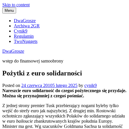
Skip to content
Menu
DwaGrosze
Archiwa 2GR
Cynik9
Regulamin
TwoNuggets
DwaGrosze
wstęp do finansowej samoobrony
Pożytki z euro solidarności
Posted on
24 czerwca 2010
5 lutego 2025
by
cynik9
Nareszcie euro solidarność do czegoś pożytecznego się przydaje.
Można się przynajmniej z czegoś pośmiać.
Z jednej strony premier Tusk przebierający nogami byleby tylko
wejść do strefy euro jak najszybciej. Z drugiej min. Rostowski
ochotniczo zgłaszający wszystkich Polaków do solidarnego udziału
w euro
bailoucie
zbankrutowanych krajów południa Europy.
Minister ma gest. Wg szacunków Goldmana Sachsa ta solidarność