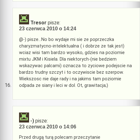
Tresor
pisze:
23 czerwca 2010 o 14:24
@-) pisze…No bo wydaje mi sie ze poprzeczka
charyzmatycno-intelektualna ( i dobrze ze tak jest)
wciaz wisi tam bardzo wysoko, gdzies na poziomie
mixtu JKM i Kisiela. Dla niektorych-(nie bedziem
wskazywac palcami) oznacza to zyciowe podejscie na
bardzo trudny szczyt i to oczywiscie bez szerpow.
Wiekszosc nie daje rady i na jakims tam poziomie
odpada ze siany i leci w dol. Ot, grawitacja;)
-)
pisze:
23 czerwca 2010 o 14:06
Przed drugą turą polecam przeczytanie