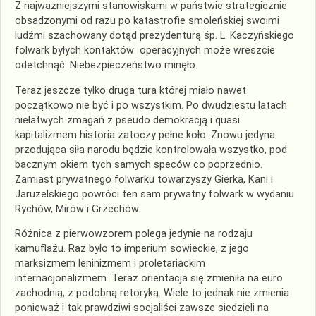
Z najważniejszymi stanowiskami w państwie strategicznie
obsadzonymi od razu po katastrofie smoleńskiej swoimi
ludźmi szachowany dotąd prezydenturą śp. L. Kaczyńskiego
folwark byłych kontaktów operacyjnych może wreszcie
odetchnąć. Niebezpieczeństwo minęło.
Teraz jeszcze tylko druga tura której miało nawet
początkowo nie być i po wszystkim. Po dwudziestu latach
niełatwych zmagań z pseudo demokracją i quasi
kapitalizmem historia zatoczy pełne koło. Znowu jedyna
przodująca siła narodu będzie kontrolowała wszystko, pod
bacznym okiem tych samych speców co poprzednio.
Zamiast prywatnego folwarku towarzyszy Gierka, Kani i
Jaruzelskiego powróci ten sam prywatny folwark w wydaniu
Rychów, Mirów i Grzechów.
Różnica z pierwowzorem polega jedynie na rodzaju
kamuflażu. Raz było to imperium sowieckie, z jego
marksizmem leninizmem i proletariackim
internacjonalizmem. Teraz orientacja się zmieniła na euro
zachodnią, z podobną retoryką. Wiele to jednak nie zmienia
ponieważ i tak prawdziwi socjaliści zawsze siedzieli na