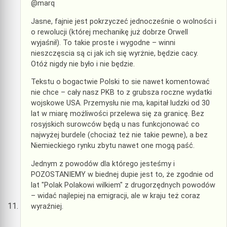
@marq
Jasne, fajnie jest pokrzyczeć jednocześnie o wolności i
o rewolucji (której mechanikę już dobrze Orwell
wyjaśnił). To takie proste i wygodne – winni
nieszczęscia są ci jak ich się wyrżnie, będzie cacy.
Otóż nigdy nie było i nie będzie.
Tekstu o bogactwie Polski to sie nawet komentować
nie chce – cały nasz PKB to z grubsza roczne wydatki
wojskowe USA. Przemysłu nie ma, kapitał ludzki od 30
lat w miarę możliwości przelewa się za granicę. Bez
rosyjskich surowców będą u nas funkcjonować co
najwyżej burdele (chociaż też nie takie pewne), a bez
Niemieckiego rynku zbytu nawet one mogą paść.
Jednym z powodów dla którego jesteśmy i
POZOSTANIEMY w biednej dupie jest to, że zgodnie od
lat "Polak Polakowi wilkiem" z drugorzędnych powodów
– widać najlepiej na emigracji, ale w kraju też coraz
wyraźniej.