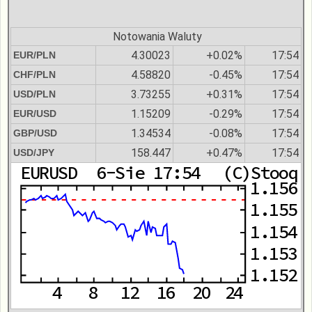
Notowania Waluty
4.30023
+0.02%
17:54
EUR/PLN
4.58820
-0.45%
17:54
CHF/PLN
3.73255
+0.31%
17:54
USD/PLN
1.15209
-0.29%
17:54
EUR/USD
1.34534
-0.08%
17:54
GBP/USD
158.447
+0.47%
17:54
USD/JPY