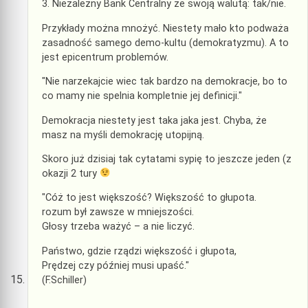
3. Niezależny Bank Centralny ze swoją walutą: tak/nie.
Przykłady można mnożyć. Niestety mało kto podważa
zasadność samego demo-kultu (demokratyzmu). A to
jest epicentrum problemów.
"Nie narzekajcie wiec tak bardzo na demokracje, bo to
co mamy nie spelnia kompletnie jej definicji."
Demokracja niestety jest taka jaka jest. Chyba, że
masz na myśli demokrację utopijną.
Skoro już dzisiaj tak cytatami sypię to jeszcze jeden (z
okazji 2 tury
"Cóż to jest większość? Większość to głupota.
rozum był zawsze w mniejszości.
Głosy trzeba ważyć – a nie liczyć.
Państwo, gdzie rządzi większość i głupota,
Prędzej czy później musi upaść."
(F.Schiller)