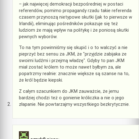
– jak najwięcej demokracji bezpośredniej w postaci
referendów, pomimo propagandy rzadu takie referenda
czasem przynoszą nietypowe skutki (jak to pierwsze w
Irlandii), eliminując pośredników pokazuje się też
ludziom że mają wpływ na politykę i że poniosą skutki
pewnych wyborów.
To na tym powinniśmy się skupić i o to walczyć a nie
pieprzyć bez sensu za JKM, że "przyjdzie zabijaka ze
swoimi ludźmi i przejmą władzę". Gdyby to pan JKM
miał zostać królem to może nawet byłbym za, ale
popatrzmy realnie: znacznie większe są szanse na to,
że król będzie kiepski.
Z całym szacunkiem do JKM zauważcie, że jemu
bardziej chodzi też o gonienie króliczka a nie o jego
złapanie. Nie powtarzajmy wszystkiego bezkrytycznie.