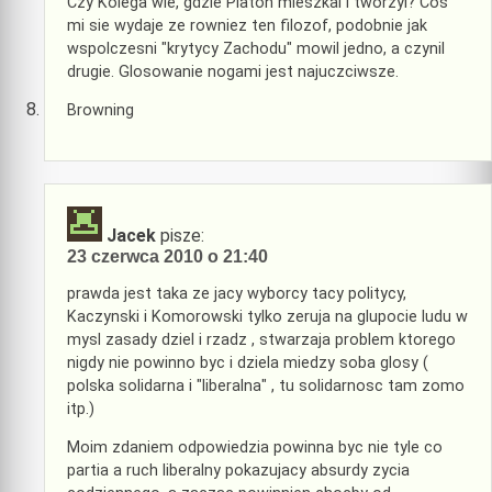
Czy Kolega wie, gdzie Platon mieszkal i tworzyl? Cos
mi sie wydaje ze rowniez ten filozof, podobnie jak
wspolczesni "krytycy Zachodu" mowil jedno, a czynil
drugie. Glosowanie nogami jest najuczciwsze.
Browning
Jacek
pisze:
23 czerwca 2010 o 21:40
prawda jest taka ze jacy wyborcy tacy politycy,
Kaczynski i Komorowski tylko zeruja na glupocie ludu w
mysl zasady dziel i rzadz , stwarzaja problem ktorego
nigdy nie powinno byc i dziela miedzy soba glosy (
polska solidarna i "liberalna" , tu solidarnosc tam zomo
itp.)
Moim zdaniem odpowiedzia powinna byc nie tyle co
partia a ruch liberalny pokazujacy absurdy zycia