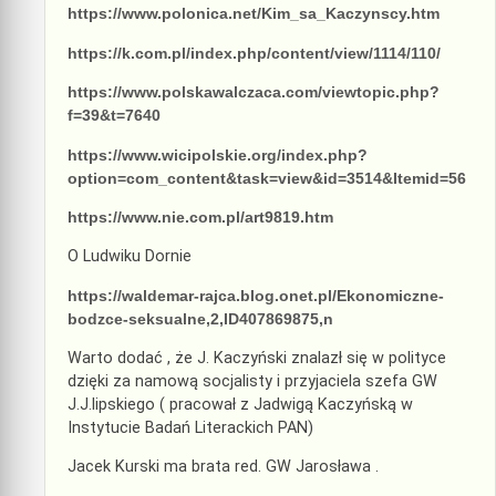
https://www.polonica.net/Kim_sa_Kaczynscy.htm
https://k.com.pl/index.php/content/view/1114/110/
https://www.polskawalczaca.com/viewtopic.php?
f=39&t=7640
https://www.wicipolskie.org/index.php?
option=com_content&task=view&id=3514&Itemid=56
https://www.nie.com.pl/art9819.htm
O Ludwiku Dornie
https://waldemar-rajca.blog.onet.pl/Ekonomiczne-
bodzce-seksualne,2,ID407869875,n
Warto dodać , że J. Kaczyński znalazł się w polityce
dzięki za namową socjalisty i przyjaciela szefa GW
J.J.lipskiego ( pracował z Jadwigą Kaczyńską w
Instytucie Badań Literackich PAN)
Jacek Kurski ma brata red. GW Jarosława .