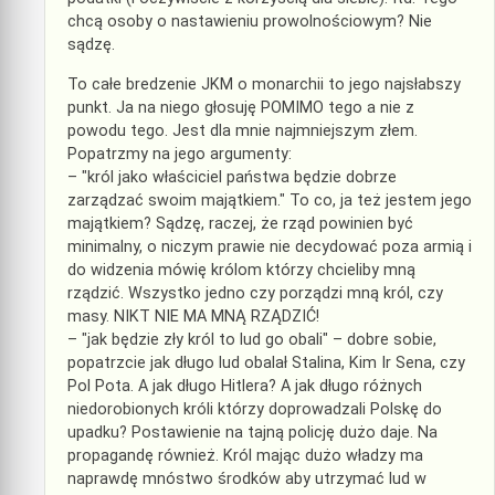
chcą osoby o nastawieniu prowolnościowym? Nie
sądzę.
To całe bredzenie JKM o monarchii to jego najsłabszy
punkt. Ja na niego głosuję POMIMO tego a nie z
powodu tego. Jest dla mnie najmniejszym złem.
Popatrzmy na jego argumenty:
– "król jako właściciel państwa będzie dobrze
zarządzać swoim majątkiem." To co, ja też jestem jego
majątkiem? Sądzę, raczej, że rząd powinien być
minimalny, o niczym prawie nie decydować poza armią i
do widzenia mówię królom którzy chcieliby mną
rządzić. Wszystko jedno czy porządzi mną król, czy
masy. NIKT NIE MA MNĄ RZĄDZIĆ!
– "jak będzie zły król to lud go obali" – dobre sobie,
popatrzcie jak długo lud obalał Stalina, Kim Ir Sena, czy
Pol Pota. A jak długo Hitlera? A jak długo różnych
niedorobionych króli którzy doprowadzali Polskę do
upadku? Postawienie na tajną policję dużo daje. Na
propagandę również. Król mając dużo władzy ma
naprawdę mnóstwo środków aby utrzymać lud w