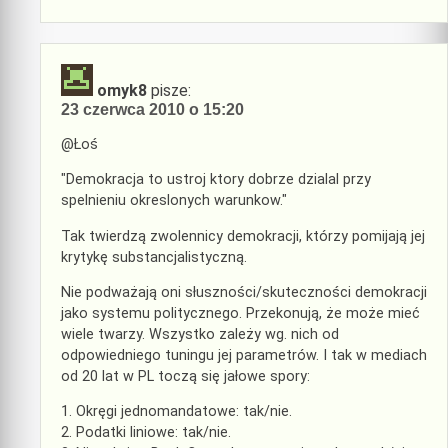
omyk8
pisze:
23 czerwca 2010 o 15:20
@Łoś
"Demokracja to ustroj ktory dobrze dzialal przy
spelnieniu okreslonych warunkow."
Tak twierdzą zwolennicy demokracji, którzy pomijają jej
krytykę substancjalistyczną.
Nie podważają oni słuszności/skuteczności demokracji
jako systemu politycznego. Przekonują, że może mieć
wiele twarzy. Wszystko zależy wg. nich od
odpowiedniego tuningu jej parametrów. I tak w mediach
od 20 lat w PL toczą się jałowe spory:
1. Okręgi jednomandatowe: tak/nie.
2. Podatki liniowe: tak/nie.