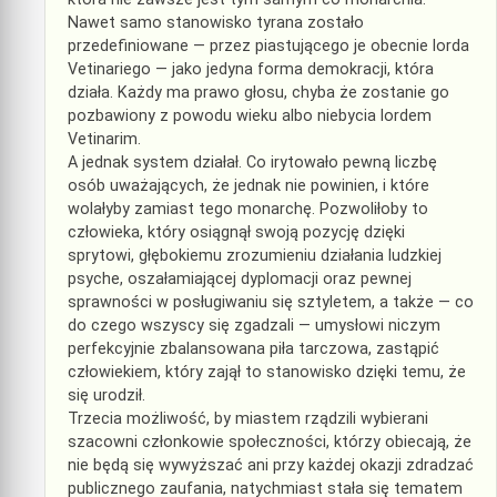
Nawet samo stanowisko tyrana zostało
przedefiniowane — przez piastującego je obecnie lorda
Vetinariego — jako jedyna forma demokracji, która
działa. Każdy ma prawo głosu, chyba że zostanie go
pozbawiony z powodu wieku albo niebycia lordem
Vetinarim.
A jednak system działał. Co irytowało pewną liczbę
osób uważających, że jednak nie powinien, i które
wolałyby zamiast tego monarchę. Pozwoliłoby to
człowieka, który osiągnął swoją pozycję dzięki
sprytowi, głębokiemu zrozumieniu działania ludzkiej
psyche, oszałamiającej dyplomacji oraz pewnej
sprawności w posługiwaniu się sztyletem, a także — co
do czego wszyscy się zgadzali — umysłowi niczym
perfekcyjnie zbalansowana piła tarczowa, zastąpić
człowiekiem, który zajął to stanowisko dzięki temu, że
się urodził.
Trzecia możliwość, by miastem rządzili wybierani
szacowni członkowie społeczności, którzy obiecają, że
nie będą się wywyższać ani przy każdej okazji zdradzać
publicznego zaufania, natychmiast stała się tematem