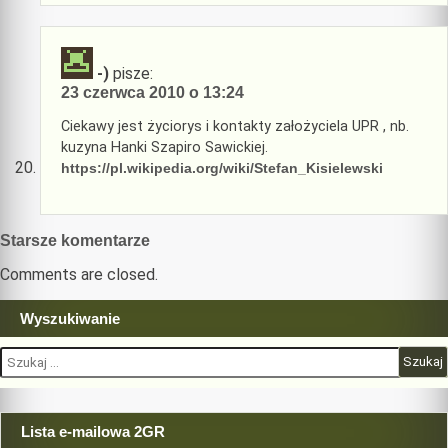
-)
pisze:
23 czerwca 2010 o 13:24
Ciekawy jest życiorys i kontakty założyciela UPR , nb.
kuzyna Hanki Szapiro Sawickiej.
https://pl.wikipedia.org/wiki/Stefan_Kisielewski
Nawigacja
Starsze komentarze
komentarzy
Comments are closed.
Wyszukiwanie
Szukaj:
Lista e-mailowa 2GR