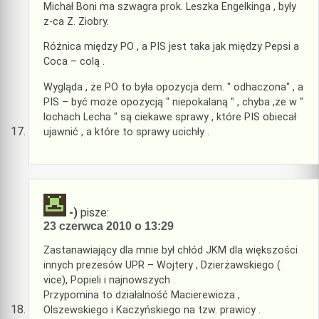
Michał Boni ma szwagra prok. Leszka Engelkinga , były
z-ca Z. Ziobry.
Różnica między PO , a PIS jest taka jak między Pepsi a
Coca – colą .
Wygląda , że PO to była opozycja dem. " odhaczona" , a
PIS – być może opozycją " niepokalaną " , chyba ,że w "
lochach Lecha " są ciekawe sprawy , które PIS obiecał
ujawnić , a które to sprawy ucichły .
-)
pisze:
23 czerwca 2010 o 13:29
Zastanawiający dla mnie był chłód JKM dla większości
innych prezesów UPR – Wojtery , Dzierżawskiego (
vice), Popieli i najnowszych .
Przypomina to działalność Macierewicza ,
Olszewskiego i Kaczyńskiego na tzw. prawicy .