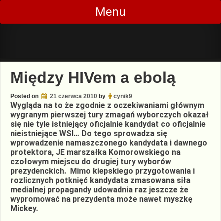
Skip
Menu
to
content
Między HIVem a ebolą
Posted on
21 czerwca 2010
by
cynik9
Wygląda na to że zgodnie z oczekiwaniami głównym
wygranym pierwszej tury zmagań wyborczych okazał
się nie tyle istniejący oficjalnie kandydat co oficjalnie
nieistniejące WSI… Do tego sprowadza się
wprowadzenie namaszczonego kandydata i dawnego
protektora, JE marszałka Komorowskiego na
czołowym miejscu do drugiej tury wyborów
prezydenckich. Mimo kiepskiego przygotowania i
rozlicznych potknięć kandydata zmasowana siła
medialnej propagandy udowadnia raz jeszcze że
wypromować na prezydenta może nawet myszkę
Mickey.