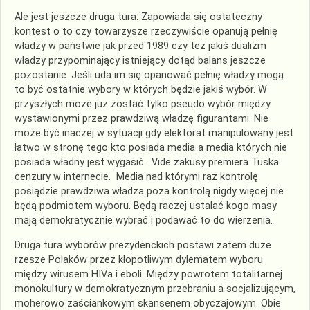
Ale jest jeszcze druga tura. Zapowiada się ostateczny
kontest o to czy towarzysze rzeczywiście opanują pełnię
władzy w państwie jak przed 1989 czy też jakiś dualizm
władzy przypominający istniejący dotąd balans jeszcze
pozostanie. Jeśli uda im się opanować pełnię władzy mogą
to być ostatnie wybory w których będzie jakiś wybór. W
przyszłych może już zostać tylko pseudo wybór między
wystawionymi przez prawdziwą władzę figurantami. Nie
może być inaczej w sytuacji gdy elektorat manipulowany jest
łatwo w stronę tego kto posiada media a media których nie
posiada władny jest wygasić. Vide zakusy premiera Tuska
cenzury w internecie. Media nad którymi raz kontrolę
posiądzie prawdziwa władza poza kontrolą nigdy więcej nie
będą podmiotem wyboru. Będą raczej ustalać kogo masy
mają demokratycznie wybrać i podawać to do wierzenia.
Druga tura wyborów prezydenckich postawi zatem duże
rzesze Polaków przez kłopotliwym dylematem wyboru
między wirusem HIVa i eboli. Między powrotem totalitarnej
monokultury w demokratycznym przebraniu a socjalizującym,
moherowo zaściankowym skansenem obyczajowym. Obie