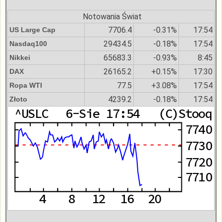
Notowania Świat
7706.4
-0.31%
17:54
US Large Cap
29434.5
-0.18%
17:54
Nasdaq100
65683.3
-0.93%
8:45
Nikkei
26165.2
+0.15%
17:30
DAX
77.5
+3.08%
17:54
Ropa WTI
4239.2
-0.18%
17:54
Złoto