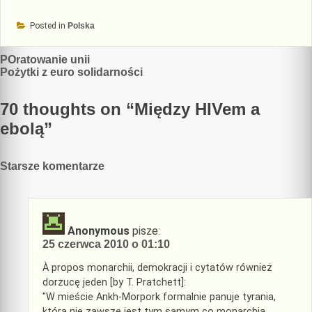
Posted in
Polska
Nawigacja
POratowanie unii
Pożytki z euro solidarności
wpisu
70 thoughts on “
Między HIVem a
ebolą
”
Nawigacja
Starsze komentarze
komentarzy
Anonymous
pisze:
25 czerwca 2010 o 01:10
À propos monarchii, demokracji i cytatów również
dorzucę jeden [by T. Pratchett]:
"W mieście Ankh-Morpork formalnie panuje tyrania,
która nie zawsze jest tym samym co monarchia.