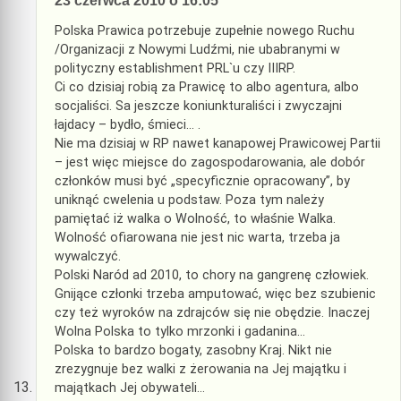
23 czerwca 2010 o 16:05
Polska Prawica potrzebuje zupełnie nowego Ruchu
/Organizacji z Nowymi Ludźmi, nie ubabranymi w
polityczny establishment PRL`u czy IIIRP.
Ci co dzisiaj robią za Prawicę to albo agentura, albo
socjaliści. Sa jeszcze koniunkturaliści i zwyczajni
łajdacy – bydło, śmieci… .
Nie ma dzisiaj w RP nawet kanapowej Prawicowej Partii
– jest więc miejsce do zagospodarowania, ale dobór
członków musi być „specyficznie opracowany”, by
uniknąć cwelenia u podstaw. Poza tym należy
pamiętać iż walka o Wolność, to właśnie Walka.
Wolność ofiarowana nie jest nic warta, trzeba ja
wywalczyć.
Polski Naród ad 2010, to chory na gangrenę człowiek.
Gnijące członki trzeba amputować, więc bez szubienic
czy też wyroków na zdrajców się nie obędzie. Inaczej
Wolna Polska to tylko mrzonki i gadanina…
Polska to bardzo bogaty, zasobny Kraj. Nikt nie
zrezygnuje bez walki z żerowania na Jej majątku i
majątkach Jej obywateli…