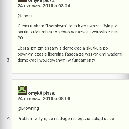
omyk8
pisze:
24 czerwca 2010 o 08:24
@Jacek
Z tym ruchem "liberalnym" to ja bym uważał. Była już
partia, która miała to słowo w nazwie i wyrosło z niej
PO.
Liberalizm zmieszany z demokracją skutkuję po
pewnym czasie liberalną fasadą ze wszystkimi wadami
demokracji wbudowanymi w fundamenty.
omyk8
pisze:
24 czerwca 2010 o 08:09
@Browning
Problem w tym, że niedługo nie będzie dokąd uciec…