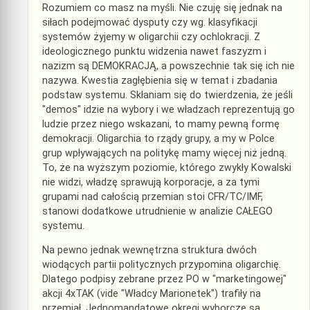
Rozumiem co masz na myśli. Nie czuję się jednak na
siłach podejmować dysputy czy wg. klasyfikacji
systemów żyjemy w oligarchii czy ochlokracji. Z
ideologicznego punktu widzenia nawet faszyzm i
nazizm są DEMOKRACJĄ, a powszechnie tak się ich nie
nazywa. Kwestia zagłębienia się w temat i zbadania
podstaw systemu. Skłaniam się do twierdzenia, że jeśli
"demos" idzie na wybory i we władzach reprezentują go
ludzie przez niego wskazani, to mamy pewną formę
demokracji. Oligarchia to rządy grupy, a my w Polce
grup wpływających na politykę mamy więcej niż jedną.
To, że na wyższym poziomie, którego zwykły Kowalski
nie widzi, władzę sprawują korporacje, a za tymi
grupami nad całością przemian stoi CFR/TC/IMF,
stanowi dodatkowe utrudnienie w analizie CAŁEGO
systemu.
Na pewno jednak wewnętrzna struktura dwóch
wiodących partii politycznych przypomina oligarchię.
Dlatego podpisy zebrane przez PO w "marketingowej"
akcji 4xTAK (vide "Władcy Marionetek") trafiły na
przemiał. Jednomandatowe okręgi wyborcze są