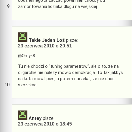
codziennego ,a zaczac powinnien chocby od
zamontowania licznika długu na wiejskiej
Takie Jeden Łoś
pisze:
23 czerwca 2010 o 20:51
@Omyk8
Tu nie chodzi o "tuning parametrow", ale o to, ze na
oligarchie nie nalezy mowic demokracja. To tak jakbys
na kota mowil pies, a potem narzekal, ze nie chce
szczekac.
Antey
pisze:
23 czerwca 2010 o 18:45