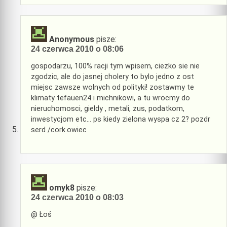
Anonymous
pisze:
24 czerwca 2010 o 08:06
gospodarzu, 100% racji tym wpisem, ciezko sie nie
zgodzic, ale do jasnej cholery to bylo jedno z ost
miejsc zawsze wolnych od polityki! zostawmy te
klimaty tefauen24 i michnikowi, a tu wrocmy do
nieruchomosci, gieldy , metali, zus, podatkom,
inwestycjom etc… ps kiedy zielona wyspa cz 2? pozdr
serd /cork.owiec
omyk8
pisze:
24 czerwca 2010 o 08:03
@ Łoś