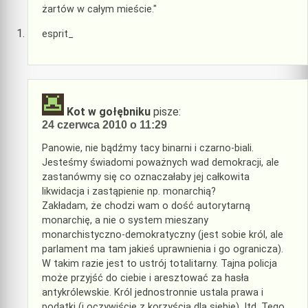
żartów w całym mieście."
esprit_
Kot w gołębniku
pisze:
24 czerwca 2010 o 11:29
Panowie, nie bądźmy tacy binarni i czarno-biali.
Jesteśmy świadomi poważnych wad demokracji, ale
zastanówmy się co oznaczałaby jej całkowita
likwidacja i zastąpienie np. monarchią?
Zakładam, że chodzi wam o dość autorytarną
monarchię, a nie o system mieszany
monarchistyczno-demokratyczny (jest sobie król, ale
parlament ma tam jakieś uprawnienia i go ogranicza).
W takim razie jest to ustrój totalitarny. Tajna policja
może przyjść do ciebie i aresztować za hasła
antykrólewskie. Król jednostronnie ustala prawa i
podatki (i oczywiście z korzyścią dla siebie). Itd. Tego