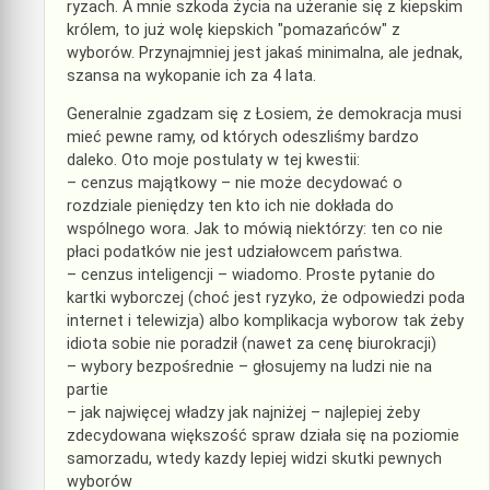
ryzach. A mnie szkoda życia na użeranie się z kiepskim
królem, to już wolę kiepskich "pomazańców" z
wyborów. Przynajmniej jest jakaś minimalna, ale jednak,
szansa na wykopanie ich za 4 lata.
Generalnie zgadzam się z Łosiem, że demokracja musi
mieć pewne ramy, od których odeszliśmy bardzo
daleko. Oto moje postulaty w tej kwestii:
– cenzus majątkowy – nie może decydować o
rozdziale pieniędzy ten kto ich nie dokłada do
wspólnego wora. Jak to mówią niektórzy: ten co nie
płaci podatków nie jest udziałowcem państwa.
– cenzus inteligencji – wiadomo. Proste pytanie do
kartki wyborczej (choć jest ryzyko, że odpowiedzi poda
internet i telewizja) albo komplikacja wyborow tak żeby
idiota sobie nie poradził (nawet za cenę biurokracji)
– wybory bezpośrednie – głosujemy na ludzi nie na
partie
– jak najwięcej władzy jak najniżej – najlepiej żeby
zdecydowana większość spraw działa się na poziomie
samorzadu, wtedy kazdy lepiej widzi skutki pewnych
wyborów