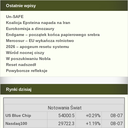
Ostatnie wpisy
Un-SAFE
Koalicja Epsteina napada na Iran
Eurokomisja a dinozaury
Endgame – początek końca papierowego srebra
Mercosur – EU wykańcza rolnictwo
2026 – apogeum resetu systemu
Wśród nocnej ciszy
W poszukiwaniu Nobla
Reset nadszedł
Powyborcze refleksje
Rynki dzisiaj
Notowania Świat
54000.5
+0.29%
08-07
US Blue Chip
29722.3
+1.19%
08-07
Nasdaq100