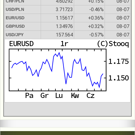
4.60292
+0.15%
08-07
CHF/PLN
3.71723
-0.46%
08-07
USD/PLN
1.15617
+0.36%
08-07
EUR/USD
1.34976
+0.32%
08-07
GBP/USD
157.564
-0.57%
08-07
USD/JPY