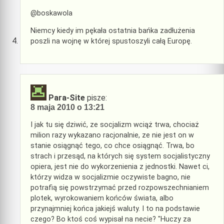
@boskawola
Niemcy kiedy im pękała ostatnia bańka zadłużenia
poszli na wojnę w której spustoszyli całą Europę.
Para-Site
pisze:
8 maja 2010 o 13:21
I jak tu się dziwić, ze socjalizm wciąż trwa, chociaż
milion razy wykazano racjonalnie, ze nie jest on w
stanie osiągnąć tego, co chce osiągnąć. Trwa, bo
strach i przesąd, na których się system socjalistyczny
opiera, jest nie do wykorzenienia z jednostki. Nawet ci,
którzy widza w socjalizmie oczywiste bagno, nie
potrafią się powstrzymać przed rozpowszechnianiem
plotek, wyrokowaniem końców świata, albo
przynajmniej końca jakiejś waluty. I to na podstawie
czego? Bo ktoś coś wypisał na necie? "Huczy za