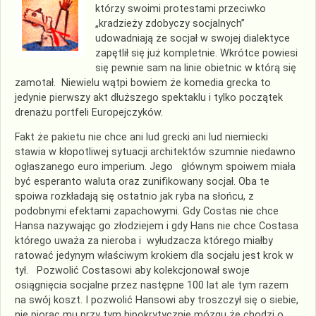
którzy swoimi protestami przeciwko
„kradzieży zdobyczy socjalnych”
udowadniają że socjał w swojej dialektyce
zapętlił się już kompletnie. Wkrótce powiesi
się pewnie sam na linie obietnic w którą się
zamotał. Niewielu wątpi bowiem że komedia grecka to
jedynie pierwszy akt dłuższego spektaklu i tylko początek
drenażu portfeli Europejczyków.
Fakt że pakietu nie chce ani lud grecki ani lud niemiecki
stawia w kłopotliwej sytuacji architektów szumnie niedawno
ogłaszanego euro imperium. Jego głównym spoiwem miała
być esperanto waluta oraz zunifikowany socjał. Oba te
spoiwa rozkładają się ostatnio jak ryba na słońcu, z
podobnymi efektami zapachowymi. Gdy Costas nie chce
Hansa nazywając go złodziejem i gdy Hans nie chce Costasa
którego uważa za nieroba i wyłudzacza którego miałby
ratować jedynym właściwym krokiem dla socjału jest krok w
tył. Pozwolić Costasowi aby kolekcjonował swoje
osiągnięcia socjalne przez następne 100 lat ale tym razem
na swój koszt. I pozwolić Hansowi aby troszczył się o siebie,
nie piorąc mu przy tym hipokrytycznie mózgu że chodzi o