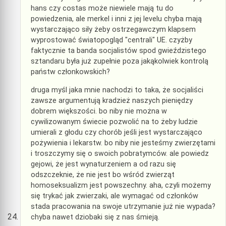
hans czy costas może niewiele mają tu do
powiedzenia, ale merkel i inni z jej levelu chyba mają
wystarczająco siły żeby ostrzegawczym klapsem
wyprostować światopogląd "centrali" UE. czyżby
faktycznie ta banda socjalistów spod gwieździstego
sztandaru była już zupełnie poza jakąkolwiek kontrolą
państw członkowskich?
druga myśl jaka mnie nachodzi to taka, że socjaliści
zawsze argumentują kradzież naszych pieniędzy
dobrem większości. bo niby nie można w
cywilizowanym świecie pozwolić na to żeby ludzie
umierali z głodu czy chorób jeśli jest wystarczająco
pożywienia i lekarstw. bo niby nie jesteśmy zwierzętami
i troszczymy się o swoich pobratymców. ale powiedz
gejowi, że jest wynaturzeniem a od razu się
odszczeknie, że nie jest bo wśród zwierząt
homoseksualizm jest powszechny. aha, czyli możemy
się trykać jak zwierzaki, ale wymagać od członków
stada pracowania na swoje utrzymanie już nie wypada?
chyba nawet dziobaki się z nas śmieją.