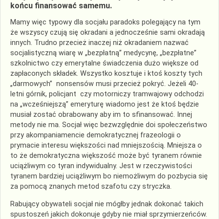
końcu finansować samemu.
Mamy więc typowy dla socjału paradoks polegający na tym
że wszyscy czują się okradani a jednocześnie sami okradają
innych. Trudno przecież inaczej niż okradaniem nazwać
socjalistyczną wiarę w „bezpłatną” medycynę, „bezpłatne”
szkolnictwo czy emerytalne świadczenia dużo większe od
zapłaconych składek. Wszystko kosztuje i ktoś koszty tych
„darmowych” nonsensów musi przecież pokryć. Jeżeli 40-
letni górnik, policjant czy motorniczy tramwajowy odchodzi
na „wcześniejszą” emeryturę wiadomo jest że ktoś będzie
musiał zostać obrabowany aby im to sfinansować. Innej
metody nie ma. Socjał więc bezwzględnie doi społeczeństwo
przy akompaniamencie demokratycznej frazeologii o
prymacie interesu większości nad mniejszością. Mniejsza o
to że demokratyczna większość może być tyranem równie
uciążliwym co tyran indywidualny. Jest w rzeczywistości
tyranem bardziej uciążliwym bo niemożliwym do pozbycia się
za pomocą znanych metod szafotu czy stryczka.
Rabujący obywateli socjał nie mógłby jednak dokonać takich
spustoszeń jakich dokonuje gdyby nie miał sprzymierzeńców.