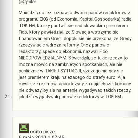
@Cynik9
Mnie dzis do lez rozbawilo dwoch panow redaktorow z
programu EKG (od Ekonomia, Kapital,Gospodarka) radia
TOK FM, ktorzy pastwili sie nad slowackim premierem
Fico, ktory
powiedzial
, ze Slowacja wstrzyma sie
finansowaniem Grecji dopoki sie nie przekona, ze Grecy
rzeczywiscie wdroza reformy. Otoz panowie
redaktorzy, spece do ekonomii, nazwali Fico
NIEODPOWIEDZIALNYM. Stwierdzili, ze takie rzeczy to
mozna mowic na zamknietych spotkaniach, ale nie
publicznie w TAKIEJ SYTUACJI, szczegolnie gdy sie
jest premierem kraju nalezacego do strefy euro. A ja
mysle, ze rezimowi aparatczycy za najglebszej komuny
nie odwazyliby sie na antenie wygadywac takich rzeczy,
jak dzis wygadywali panowie redaktorzy w TOK FM.
osito
pisze:
6 maja 2010 o 07:45