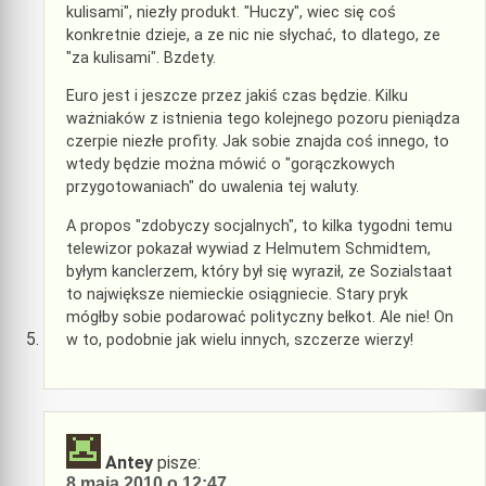
kulisami", niezły produkt. "Huczy", wiec się coś
konkretnie dzieje, a ze nic nie słychać, to dlatego, ze
"za kulisami". Bzdety.
Euro jest i jeszcze przez jakiś czas będzie. Kilku
ważniaków z istnienia tego kolejnego pozoru pieniądza
czerpie niezłe profity. Jak sobie znajda coś innego, to
wtedy będzie można mówić o "gorączkowych
przygotowaniach" do uwalenia tej waluty.
A propos "zdobyczy socjalnych", to kilka tygodni temu
telewizor pokazał wywiad z Helmutem Schmidtem,
byłym kanclerzem, który był się wyraził, ze Sozialstaat
to największe niemieckie osiągniecie. Stary pryk
mógłby sobie podarować polityczny bełkot. Ale nie! On
w to, podobnie jak wielu innych, szczerze wierzy!
Antey
pisze:
8 maja 2010 o 12:47