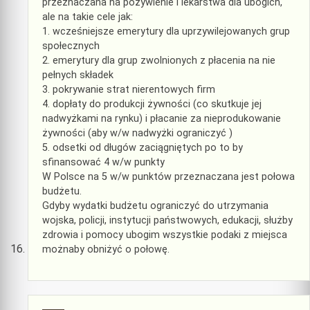
przeznaczana na pożywienie i lekarstwa dla ubogich,
ale na takie cele jak:
1. wcześniejsze emerytury dla uprzywilejowanych grup
społecznych
2. emerytury dla grup zwolnionych z płacenia na nie
pełnych składek
3. pokrywanie strat nierentowych firm
4. dopłaty do produkcji żywności (co skutkuje jej
nadwyżkami na rynku) i płacanie za nieprodukowanie
żywności (aby w/w nadwyżki ograniczyć )
5. odsetki od długów zaciągniętych po to by
sfinansować 4 w/w punkty
W Polsce na 5 w/w punktów przeznaczana jest połowa
budżetu.
Gdyby wydatki budżetu ograniczyć do utrzymania
wojska, policji, instytucji państwowych, edukacji, służby
zdrowia i pomocy ubogim wszystkie podaki z miejsca
możnaby obniżyć o połowę.