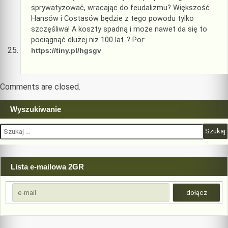
sprywatyzować, wracając do feudalizmu? Większość
Hansów i Costasów będzie z tego powodu tylko
szczęśliwa! A koszty spadną i może nawet da się to
pociągnąć dłużej niż 100 lat..? Por:
https://tiny.pl/hgsgv
Comments are closed.
Wyszukiwanie
Szukaj:
Lista e-mailowa 2GR