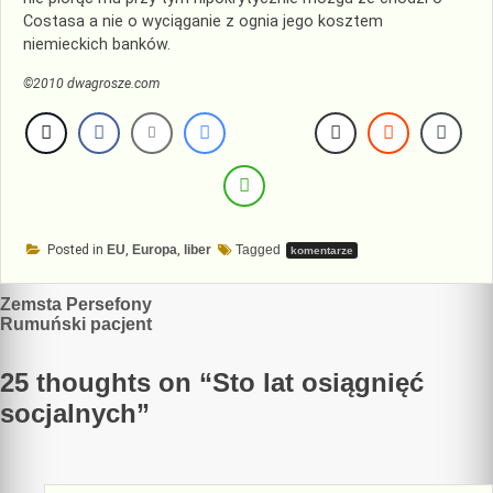
Costasa a nie o wyciąganie z ognia jego kosztem
niemieckich banków.
©2010 dwagrosze.com
Posted in
EU
,
Europa
,
liber
Tagged
komentarze
Nawigacja
Zemsta Persefony
Rumuński pacjent
wpisu
25 thoughts on “
Sto lat osiągnięć
socjalnych
”