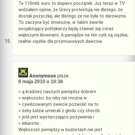
Te 110mld. euro to dopiero początek. Już teraz w TV
widziałem opinie, że Grecy protestują nie dlatego, że
dostali pożyczkę, ale dlatego że nie była to darowizna.
To zaczyna być śmieszne, w takim świetle
socjalizujący politykierzy będą stawać się coraz
większymi klownami. A pieniądze na ten cyrk są ciężkie,
realnie ciężkie dla przymusowych dawców.
Anonymous
pisze:
6 maja 2010 o 10:36
> ą kradzież naszych pieniędzy dobrem
> większości. bo niby nie można w
> cywilizowanym świecie pozwolić na to
> żeby ludzie umierali z głodu czy chorób
> jeśli jest wystarczająco pożywienia i
> lekarstw…
Większość pieniędzy w budżetach nie jest