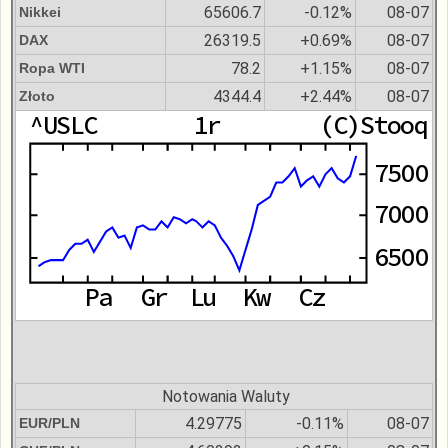
65606.7
-0.12%
08-07
Nikkei
26319.5
+0.69%
08-07
DAX
78.2
+1.15%
08-07
Ropa WTI
4344.4
+2.44%
08-07
Złoto
Notowania Waluty
4.29775
-0.11%
08-07
EUR/PLN