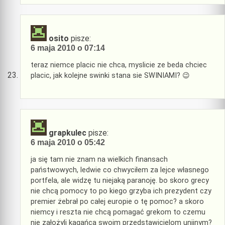
osito
pisze:
6 maja 2010 o 07:14
teraz niemce placic nie chca, myslicie ze beda chciec
placic, jak kolejne swinki stana sie SWINIAMI? 😉
grapkulec
pisze:
6 maja 2010 o 05:42
ja się tam nie znam na wielkich finansach
państwowych, ledwie co chwyciłem za lejce własnego
portfela, ale widzę tu niejaką paranoję. bo skoro grecy
nie chcą pomocy to po kiego grzyba ich prezydent czy
premier żebrał po całej europie o tę pomoc? a skoro
niemcy i reszta nie chcą pomagać grekom to czemu
nie założyli kagańca swoim przedstawicielom unijnym?