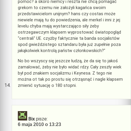
pomoc? a skoro niemcy i reszta nie chcą pomagać
grekom to czemu nie założyli kagańca swoim
przedstawicielom unijnym? hans czy costas może
niewiele mają tu do powiedzenia, ale merkel i inni z jej
levelu chyba mają wystarczająco siły żeby
ostrzegawczym klapsem wyprostować światopogląd
"centrali" UE. czyżby faktycznie ta banda socjalistów
spod gwieździstego sztandaru była już zupełnie poza
jakąkolwiek kontrolą państw członkowskich?"
No bo wszyscy się jeszcze łudzą, że da się to jakoś
zamalować, żeby nie było widać rdzy. Cały zeszły wiek
był pod znakiem socjalizmu i Keynesa. Z tego nie
można ot tak po prostu się otrząsnąć i nagle klapsem
zmienić sytuację o 180 stopni.
Bix
pisze:
6 maja 2010 o 13:23