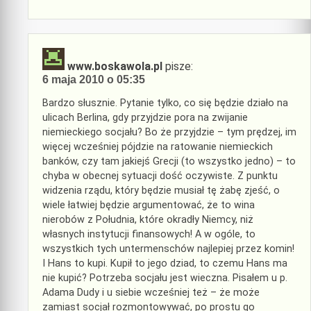
www.boskawola.pl
pisze:
6 maja 2010 o 05:35
Bardzo słusznie. Pytanie tylko, co się będzie działo na
ulicach Berlina, gdy przyjdzie pora na zwijanie
niemieckiego socjału? Bo że przyjdzie – tym prędzej, im
więcej wcześniej pójdzie na ratowanie niemieckich
banków, czy tam jakiejś Grecji (to wszystko jedno) – to
chyba w obecnej sytuacji dość oczywiste. Z punktu
widzenia rządu, który będzie musiał tę żabę zjeść, o
wiele łatwiej będzie argumentować, że to wina
nierobów z Południa, które okradły Niemcy, niż
własnych instytucji finansowych! A w ogóle, to
wszystkich tych untermenschów najlepiej przez komin!
I Hans to kupi. Kupił to jego dziad, to czemu Hans ma
nie kupić? Potrzeba socjału jest wieczna. Pisałem u p.
Adama Dudy i u siebie wcześniej też – że może
zamiast socjał rozmontowywać, po prostu go