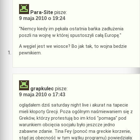
Para-Site
pisze:
9 maja 2010 o 19:24
"Niemcy kiedy im pękała ostatnia bańka zadłużenia
poszli na wojnę w której spustoszyli całą Europę."
A węgiel jest we wiosce? Bo jak tak, to wojna bedzie
pewnikiem.
grapkulec
pisze:
9 maja 2010 o 17:43
oglądałem dziś saturday night live i akurat na tapecie
mieli kłopoty Grecji. Poza ogólnym naśmiewaniem się z
Greków, którzy protestują bo im ktoś "pomaga" pod
warunkiem obcięcia socjału było jeszcze jedno
zabawne zdanie. Tina Fey (ponoć ma greckie korzenie,
stąd jej obecność w tym wątku programu) powiedziała: