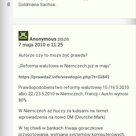
Goldmana Sachsa…
Anonymous
pisze:
7 maja 2010 o 11:25
Autorze czy to może być prawda?:
,,Reforma walutowa w Niemczech już w maju"
https://prawda2.info/viewtopic.php?t=11841
Prawdopodobienstwo reformy walutowej 15./16.5.2010
albo 22./23.5.2010 w Niemczech, Francji i Austri wynosi
80%
W Niemczech az huczy za kulisami na temat
wprowadzenia na nowo DM (Deutche Mark)
W tej chwili w bankach trwaja goraczkowe
przygotowania, wymiana systemow komputerowych,