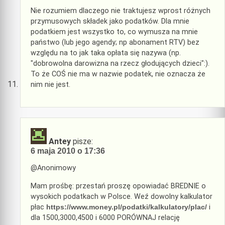
Nie rozumiem dlaczego nie traktujesz wprost różnych
przymusowych składek jako podatków. Dla mnie
podatkiem jest wszystko to, co wymusza na mnie
państwo (lub jego agendy; np abonament RTV) bez
względu na to jak taka opłata się nazywa (np.
"dobrowolna darowizna na rzecz głodujących dzieci":).
To że COŚ nie ma w nazwie podatek, nie oznacza że
nim nie jest.
Antey
pisze:
6 maja 2010 o 17:36
@Anonimowy
Mam prośbę: przestań proszę opowiadać BREDNIE o
wysokich podatkach w Polsce. Weź dowolny kalkulator
płac
https://www.money.pl/podatki/kalkulatory/plac/
i
dla 1500,3000,4500 i 6000 PORÓWNAJ relację