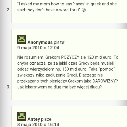
"I asked my mom how to say 'taxes' in greek and she
said they don't have a word for it" 🙂
Anonymous
pisze:
9 maja 2010 o 12:04
Nie rozumiem. Grekom POŻYCZY się 120 mld euro. To
chyba oznacza, ze za jakiś czas Grecy będą musieli
oddać wierzycielom np. 150 mld euro. Taka "pomoc"
zwiększy tylko zadłużenie Grecji. Dlaczego nie
przekazano tych pieniędzy Grekom jako DAROWIZNY?
Jak lekarstwem na dług ma być więcej długu?
Antey
pisze:
8 maja 2010 o 16:14