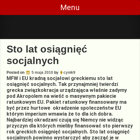
Skip
Menu
to
content
Sto lat osiągnięć
socjalnych
Posted on
5 maja 2010
by
cynik9
MFW i EU kradną socjałowi greckiemu sto lat
osiągnięć socjalnych. Tak przynajmniej twierdzi
grecka związkokracja urządzająca właśnie zadymy
pod Akropolem na wieść o masywnym pakiecie
ratunkowym EU. Pakiet ratunkowy finansowany ma
być przez hurtowe okradzenie społeczeństw EU
którym imperium wmawia że to dla ich dobra.
Najbardziej okradzani czują się Niemcy nie widząc
przyczyn dla których mieliby finansować sto pierwszy
rok greckich osiągnięć socjalnych. Sto lat osiągnięć
socjalnych powinno wystarczyć aby zacząć je w