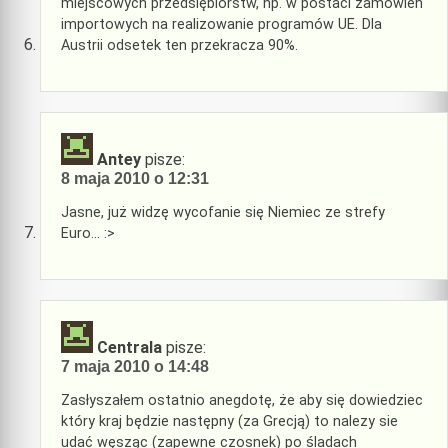
miejscowych przedsiębiorstw, np. w postaci zamówień
importowych na realizowanie programów UE. Dla
Austrii odsetek ten przekracza 90%.
Antey
pisze:
8 maja 2010 o 12:31
Jasne, już widzę wycofanie się Niemiec ze strefy
Euro… :>
Centrala
pisze:
7 maja 2010 o 14:48
Zasłyszałem ostatnio anegdotę, że aby się dowiedziec
który kraj będzie następny (za Grecją) to nalezy sie
udać węsząc (zapewne czosnek) po śladach