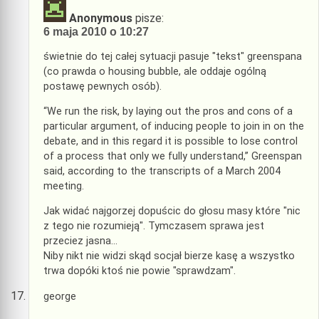
Anonymous
pisze:
6 maja 2010 o 10:27
świetnie do tej całej sytuacji pasuje "tekst" greenspana
(co prawda o housing bubble, ale oddaje ogólną
postawę pewnych osób).
“We run the risk, by laying out the pros and cons of a
particular argument, of inducing people to join in on the
debate, and in this regard it is possible to lose control
of a process that only we fully understand,” Greenspan
said, according to the transcripts of a March 2004
meeting.
Jak widać najgorzej dopuścic do głosu masy które "nic
z tego nie rozumieją". Tymczasem sprawa jest
przeciez jasna…
Niby nikt nie widzi skąd socjał bierze kasę a wszystko
trwa dopóki ktoś nie powie "sprawdzam".
george