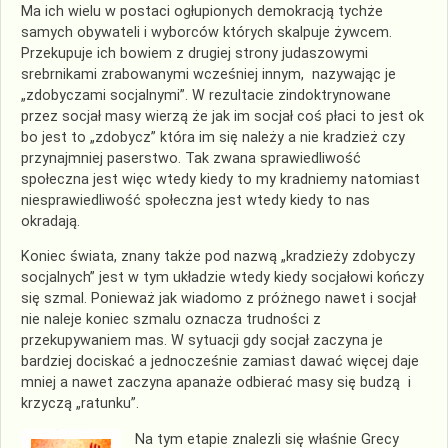
Ma ich wielu w postaci ogłupionych demokracją tychże
samych obywateli i wyborców których skalpuje żywcem.
Przekupuje ich bowiem z drugiej strony judaszowymi
srebrnikami zrabowanymi wcześniej innym, nazywając je
„zdobyczami socjalnymi”. W rezultacie zindoktrynowane
przez socjał masy wierzą że jak im socjał coś płaci to jest ok
bo jest to „zdobycz” która im się należy a nie kradzież czy
przynajmniej paserstwo. Tak zwana sprawiedliwość
społeczna jest więc wtedy kiedy to my kradniemy natomiast
niesprawiedliwość społeczna jest wtedy kiedy to nas
okradają.
Koniec świata, znany także pod nazwą „kradzieży zdobyczy
socjalnych” jest w tym układzie wtedy kiedy socjałowi kończy
się szmal. Ponieważ jak wiadomo z próżnego nawet i socjał
nie naleje koniec szmalu oznacza trudności z
przekupywaniem mas. W sytuacji gdy socjał zaczyna je
bardziej dociskać a jednocześnie zamiast dawać więcej daje
mniej a nawet zaczyna apanaże odbierać masy się budzą i
krzyczą „ratunku”.
Na tym etapie znalezli się właśnie Grecy