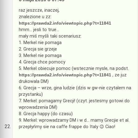
raz jeszcze, inaczej,
znalezione u zz:
https://prawda2.info/viewtopic.php?t=11841
hmm… jesli to true…
mały miś myśli taki scenariusz:
1. Merkel nie pomaga
2. Grecja sie grzeje
3. Merkel nie pomaga
4. Grecja chce pomocy
5. Merkel obiecuje pomoc (wstecznie mysle, na podst.
https://prawda2.info/viewtopic.php?t=11841
, ze juz
drukowala DM)
6. Grecja – wrze, gina ludzie (dzis w gw-nie czytalem na
przystanku)
7. Merkel: pomagamy Grecji! (czyt. jestesmy gotowi do
wprowadzenia DM)
8. Grecja happy (do czasu)
9. Merkel: wprowadzamy DM i w d… mamy Grecjie et al.
przepłyńmy sie na caffe frappe do Italy 😉 Ciao!