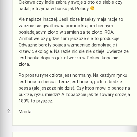
Ciekawe czy Indie zabraly swoje zloto do siebie czy
nadal je trzyma w banku jak Polacy
Ale napisze inaczej. Jesli zlote insekty maja racje to
zacznie sie gwaltowna pomoc krajom biednym
posiadajacym zloto w zamian za te zloto. ROA,
Zimbabwe czy gdzie tam jeszcze sie to produkuje.
Odwazne berety pojada wzmacniac demokracje i
krzewic ekologie. Na razie nic sie nie dzieje. Uwierze ze
jest banka dopiero jak otworza w Polsce kopalnie
zlota.
Po prostu rynek zlota jest normalny. Na kazdym rynku
jest hossa i bessa. Teraz jest hossa, potem bedzie
bessa (ale jeszcze nie dzis). Czy ktos mowi o bance na
cukrze, ryzu, miedzi? A zobaczcie jak te towary drozeja
180% to pryszcz.
Manta