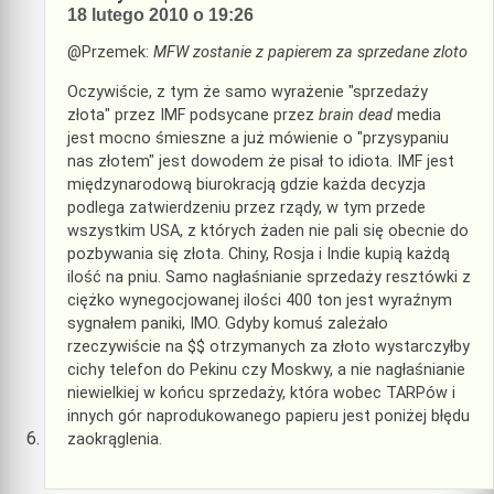
18 lutego 2010 o 19:26
@Przemek:
MFW zostanie z papierem za sprzedane zloto
Oczywiście, z tym że samo wyrażenie "sprzedaży
złota" przez IMF podsycane przez
brain dead
media
jest mocno śmieszne a już mówienie o "przysypaniu
nas złotem" jest dowodem że pisał to idiota. IMF jest
międzynarodową biurokracją gdzie każda decyzja
podlega zatwierdzeniu przez rządy, w tym przede
wszystkim USA, z których żaden nie pali się obecnie do
pozbywania się złota. Chiny, Rosja i Indie kupią każdą
ilość na pniu. Samo nagłaśnianie sprzedaży resztówki z
ciężko wynegocjowanej ilości 400 ton jest wyraźnym
sygnałem paniki, IMO. Gdyby komuś zależało
rzeczywiście na $$ otrzymanych za złoto wystarczyłby
cichy telefon do Pekinu czy Moskwy, a nie nagłaśnianie
niewielkiej w końcu sprzedaży, która wobec TARPów i
innych gór naprodukowanego papieru jest poniżej błędu
zaokrąglenia.