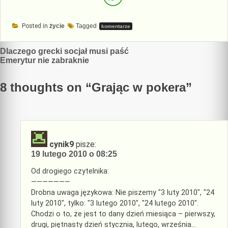
Posted in
życie
Tagged
komentarze
Nawigacja
Dlaczego grecki socjał musi paść
Emerytur nie zabraknie
wpisu
8 thoughts on “
Grając w pokera
”
cynik9
pisze:
19 lutego 2010 o 08:25
Od drogiego czytelnika:
———————
Drobna uwaga językowa: Nie piszemy "3 luty 2010", "24
luty 2010", tylko: "3 lutego 2010", "24 lutego 2010".
Chodzi o to, że jest to dany dzień miesiąca – pierwszy,
drugi, piętnasty dzień stycznia, lutego, września…