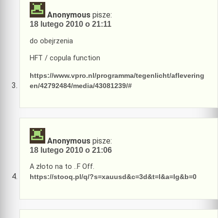
Anonymous
pisze:
18 lutego 2010 o 21:11
do obejrzenia
HFT / copula function
https://www.vpro.nl/programma/tegenlicht/aflevering
en/42792484/media/43081239/#
Anonymous
pisze:
18 lutego 2010 o 21:06
A złoto na to ..F Off.
https://stooq.pl/q/?s=xauusd&c=3d&t=l&a=lg&b=0