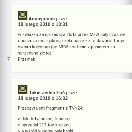
Anonymous
pisze:
18 lutego 2010 o 18:31
w zwiazku ze sprzedaza zlota przez MFW caly czas nie
opuszcza mnie jakos przekonanie ze to dawanie forsy
swoim kolesiom (bo MFW zostanie z papierem za
sprzedane zloto)
Przemek
Takie Jeden Łoś
pisze:
18 lutego 2010 o 16:32
Przeczytalem fragment z TVN24:
> Jak dotychczas, fundusz
> sprzedał 212 ton kruszcu,
> a wśród kupców były banki