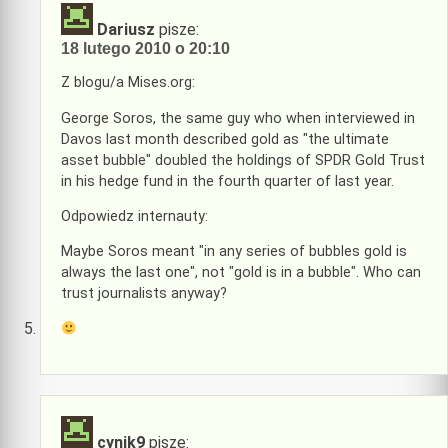
Dariusz
pisze:
18 lutego 2010 o 20:10
Z blogu/a Mises.org:
George Soros, the same guy who when interviewed in
Davos last month described gold as "the ultimate
asset bubble" doubled the holdings of SPDR Gold Trust
in his hedge fund in the fourth quarter of last year.
Odpowiedz internauty:
Maybe Soros meant "in any series of bubbles gold is
always the last one", not "gold is in a bubble". Who can
trust journalists anyway?
cynik9
pisze: