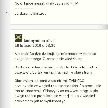
No offence meant. stały czytelnik – T.M
———————
dziękujemy bardzo….
Anonymous
pisze:
19 lutego 2010 o 08:10
A jednak! Bardzo dziekuje za informacje 'w temacie'
czegoś realnego. O sorosie nie wiedzialem.
Co do sprzedawania na pniu itp. bzdurach to trudno
uwierzyc przy tak wielkich ruchach w obie strony.
Obstawiam, ze cena zlota nie ma ZADNEGO
przelozenia ze wzgledu na skosnookich. Po prostu nie
ma to znaczenia. Chinczycy co najwyzej moga kupic
swoja roczna produkcje nic wiecej, a i to z wielkimi
problemami jak to wytlumaczyc.