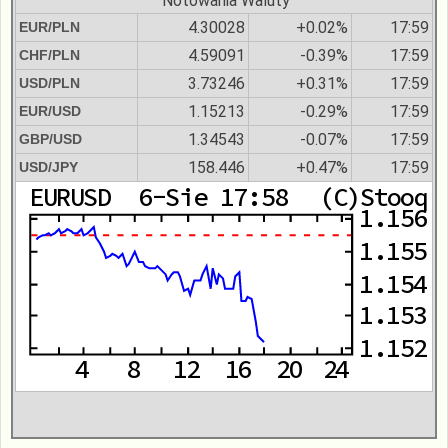
Notowania Waluty
4.30028
+0.02%
17:59
EUR/PLN
4.59091
-0.39%
17:59
CHF/PLN
3.73246
+0.31%
17:59
USD/PLN
1.15213
-0.29%
17:59
EUR/USD
1.34543
-0.07%
17:59
GBP/USD
158.446
+0.47%
17:59
USD/JPY