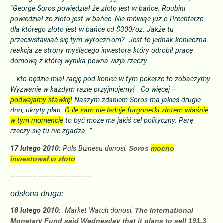
“
George Soros powiedział że złoto jest w bańce. Roubini
powiedział że złoto jest w bańce. Nie mówiąc już o Prechterze
dla którego złoto jest w bańce od $300/oz. Jakże tu
przeciwstawiać się tym wyroczniom? Jest to jednak konieczna
reakcja ze strony myślącego inwestora który odrobił pracę
domową z której wynika pewna wizja rzeczy…
… kto będzie miał rację pod koniec w tym pokerze to zobaczymy.
Wyzwanie w każdym razie przyjmujemy! Co więcej –
podwajamy stawkę!
Naszym zdaniem Soros ma jakieś drugie
dno, ukryty plan.
O ile sam nie ładuje furgonetki złotem właśnie
w tym momencie
to być może ma jakiś cel polityczny. Parę
rzeczy się tu nie zgadza…”
17 lutego 2010:
Puls Biznesu donosi:
Soros
mocno
inwestował w złoto
——————————————–
odsłona druga:
18 lutego 2010:
Market Watch donosi:
The International
Monetary Fund said Wednesday that it plans to sell 191.3