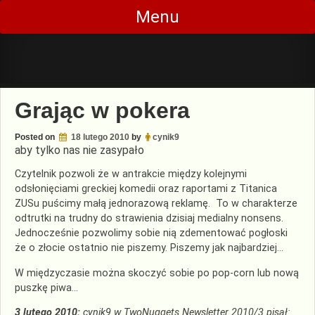
Skip
Menu
to
content
Grając w pokera
Posted on
18 lutego 2010
by
cynik9
aby tylko nas nie zasypało
Czytelnik pozwoli że w antrakcie między kolejnymi
odsłonięciami greckiej komedii oraz raportami z Titanica
ZUSu puścimy małą jednorazową reklamę. To w charakterze
odtrutki na trudny do strawienia dzisiaj medialny nonsens.
Jednocześnie pozwolimy sobie nią zdementować pogłoski
że o złocie ostatnio nie piszemy. Piszemy jak najbardziej…
W międzyczasie można skoczyć sobie po pop-corn lub nową
puszkę piwa…
3 lutego 2010:
cynik9 w TwoNuggets Newsletter 2010/3 pisał: