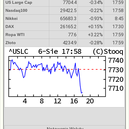
7704.4
-0.34%
17:59
US Large Cap
29422.5
-0.22%
17:58
Nasdaq100
65683.3
-0.93%
8:45
Nikkei
26165.2
+0.15%
17:30
DAX
77.6
+3.22%
17:59
Ropa WTI
4234.9
-0.28%
17:59
Złoto