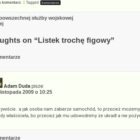
n
komentarz
Tagged
komentarze
cja
powszechnej służby wojskowej
ej
ughts on “
Listek trochę figowy
”
cja
mentarze
arzy
Adam Duda
pisze:
listopada 2009 o 10:25
ywiście.. a jak osoba nam zabierze samochód, to przecież możem
dy właściciela, bo przecież jak mu udowodnimy że ukradł a nie pożyc
cja
mentarze