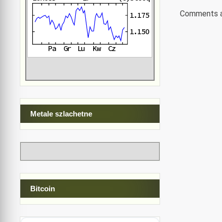
koment
Comments a
Metale szlachetne
Bitcoin