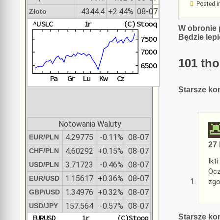
Posted i
4344.4
+2.44%
08-07
Złoto
Nawiga
W obronie 
Będzie lepi
wpisu
101 tho
Nawiga
Starsze ko
koment
Notowania Waluty
4.29775
-0.11%
08-07
EUR/PLN
27 
4.60292
+0.15%
08-07
CHF/PLN
Ikti
3.71723
-0.46%
08-07
USD/PLN
Ocz
1.15617
+0.36%
08-07
EUR/USD
zgo
1.34976
+0.32%
08-07
GBP/USD
157.564
-0.57%
08-07
USD/JPY
Nawiga
Starsze ko