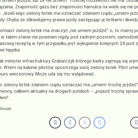
e umiem jeżdzić lub że nie umiem. Trzeciej możliwości nie ma. Udz
iązania. Znajomość gazu bez znajomości hamulca na wiele się nie 
e. Jeżeli więc zielony listek ma oznaczać zdaniem rządu „umiem jeżd
dy. Chyba że zlikwidujemy prawa jazdy zastępując je listkami i likwi
tomiast zielony listek ma znaczyć „nie umiem jeżdzić” o, to mamy 
 w takim stanie nie powinien nigdy, pod żadnym pozorem, samodziel
Właściwą receptą w tym przypadku jest wykupienie kolejnych 24 jazd z
ie hippika.
ak minister infrastruktury Grabarczyk którego kadry zajmują się wy
. Wtem na kabinie pilotów spostrzega swój zielony listek. Pilot um
 kurs wieczorowy. Może uda się mu wylądować…
ęc zielony listek zdaniem rządu oznaczać ma „umiem trochę jeżdzić”
erwony, całkiem aktualny na drogach polskich – „pojazd trochę spra
łem”.
Grosze