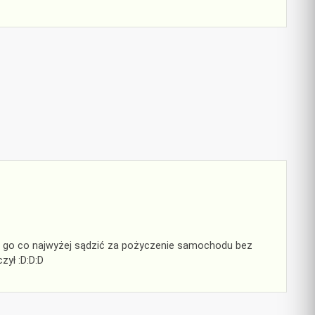
y go co najwyżej sądzić za pożyczenie samochodu bez
zył :D:D:D