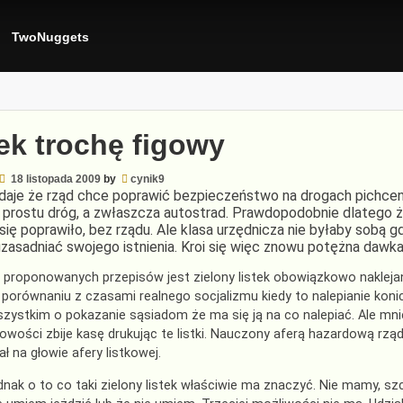
TwoNuggets
ek trochę figowy
18 listopada 2009
by
cynik9
daje że rząd chce poprawić bezpieczeństwo na drogach pichcen
o prostu dróg, a zwłaszcza autostrad. Prawdopodobnie dlatego 
się poprawiło, bez rządu. Ale klasa urzędnicza nie byłaby sobą
uzasadniać swojego istnienia. Kroi się więc znowu potężna dawka
proponowanych przepisów jest zielony listek obowiązkowo nakleja
porównaniu z czasami realnego socjalizmu kiedy to nalepianie koni
zystkim o pokazanie sąsiadom że ma się ją na co nalepiać. Ale mnie
wości zbije kasę drukując te listki. Nauczony aferą hazardową rzą
ł na głowie afery listkowej.
dnak o to co taki zielony listek właściwie ma znaczyć. Nie mamy, s