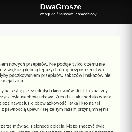
DwaGrosze
wstęp do finansowej samoobrony
iem nowych przepisów. Nie podaje tylko czemu nie
że z większą ilością lepszych dróg bezpieczeństwo
 gdyby pączkowaniem przepisów, zakazów i nakazów nie
 socjalizmu.
ny na szybę przez młodych kierowców. Jest to znaczny
czynki było nieobowiązkowe. Zresztą i tak chodziło wtedy
jsza nawet już o obowiązkowość listka i kto na tej
d z pewnością upewnił się że tym razem przynajmniej nie
zczerze mówiąc, zielonego pojęcia. Może znaczyć dwie