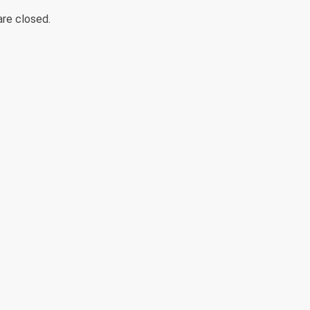
arzy
re closed.