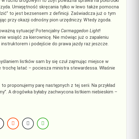
iał w ruchu drogowym to zbyt poważna sprawa na półśrodki
przyda. Umiejętność skręcania tylko w lewo także pomocna
zić” to jest bezsensem z definicji. Zaświadcza już o tym
dując przy okazji odnośny pion urzędniczy. Wtedy zgoda.
poważną sytuację! Potencjalny
Carmaggedon Light
!
nie wsiąść za kierownicę. Nie mówiąc już o zapaleniu
 instruktorem i podejście do prawa jazdy raz jeszcze.
myślaniem listków sam by się czuł zajmując miejsce w
ie trochę latać – pociesza ministra stewardessa. Właśnie
 to proponujemy parę następnych z tej serii. Na przykład
wny”. A drogówka byłaby zachwycona listkiem niebieskim –