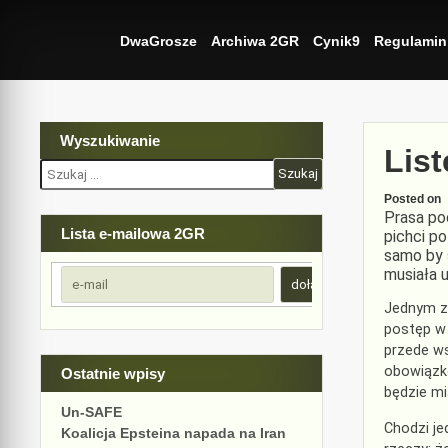
Skip
to
DwaGrosze
Archiwa 2GR
Cynik9
Regulamin
content
Wyszukiwanie
List
Szukaj:
Posted on
Prasa po
Lista e-mailowa 2GR
pichci p
samo by 
musiała 
Jednym z 
postęp w 
przede ws
obowiązko
Ostatnie wpisy
będzie mia
Un-SAFE
Chodzi je
Koalicja Epsteina napada na Iran