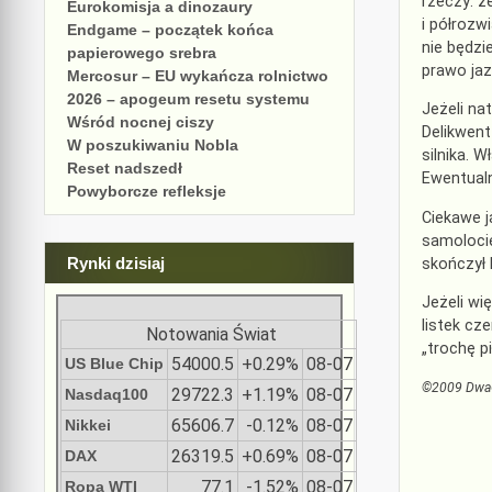
rzeczy: ż
Eurokomisja a dinozaury
i półrozw
Endgame – początek końca
nie będzi
papierowego srebra
prawo jaz
Mercosur – EU wykańcza rolnictwo
2026 – apogeum resetu systemu
Jeżeli na
Wśród nocnej ciszy
Delikwent
W poszukiwaniu Nobla
silnika. 
Reset nadszedł
Ewentualn
Powyborcze refleksje
Ciekawe j
samolocie
Rynki dzisiaj
skończył
Jeżeli wi
listek cz
Notowania Świat
„trochę pi
54000.5
+0.29%
08-07
US Blue Chip
©2009 Dwa
29722.3
+1.19%
08-07
Nasdaq100
65606.7
-0.12%
08-07
Nikkei
26319.5
+0.69%
08-07
DAX
77.1
-1.52%
08-07
Ropa WTI