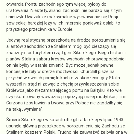
otwarcia frontu zachodniego tym więcej byłoby do
uratowania. Niestety, alianci zachodni nie bardzo się z tym
spieszyli. Uważali że maksymalne wykrwawienie się Rosji
sowieckiej bardziej leży w ich interesie ponieważ osłabi to
przyszłego przeciwnika w Europie.
Jedyną realistyczną przeszkodą na drodze porozumienia się
aliantów zachodnich ze Stalinem mógł być cieszący się
znacznym autorytetem rząd gen. Sikorskiego. Biegu historii i
planów Stalina zaboru kresów wschodnich prawdopodobnie i
on nie byłby w stanie zmienić. Być może jednak pewne
koncesje leżały w sferze możliwości. Churchill pisze na
przykład w swoich pamiętnikach o zaskoczeniu gdy Stalin
wyszedł ni stąd ni zowąd z chęcią przywłaszczenia sobie
Królewca jako niezamarzającego portu na Bałtyku. Kto wie
czy skontrowany wówczas propozycją małej modyfikacji linii
Curzona i zostawienia Lwowa przy Polsce nie zgodziłby się
na taką „wymianę”.
Śmierć Sikorskiego w katastrofie gibraltarskiej w lipcu 1943
usunęła główną przeszkodę w porozumieniu się Zachodu ze
Stalinem kosztem Polski. Trudno nie zauważyć że była ona w