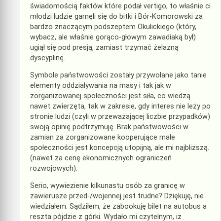
świadomością faktów które podał vertigo, to właśnie ci
młodzi ludzie garnęli się do bitki i Bór-Komorowski za
bardzo znaczącym podszeptem Okulickiego (który,
wybacz, ale właśnie gorąco-głowym zawadiaką był)
ugiął się pod presją, zamiast trzymać żelazną
dyscyplinę.
Symbole państwowości zostały przywołane jako tanie
elementy oddziaływania na masy i tak jak w
zorganizowanej społeczności jest siła, co wiedzą
nawet zwierzęta, tak w zakresie, gdy interes nie leży po
stronie ludzi (czyli w przeważającej liczbie przypadków)
swoją opinię podtrzymuję. Brak państwowości w
zamian za zorganizowane kooperujące małe
społeczności jest koncepcją utopijną, ale mi najbliższą.
(nawet za cenę ekonomicznych ograniczeń
rozwojowych).
Serio, wywiezienie kilkunastu osób za granicę w
zawierusze przed-/wojennej jest trudne? Dziękuję, nie
wiedziałem. Sądziłem, że zabookuję bilet na autobus a
reszta pójdzie z górki. Wydało mi czytelnym, iż