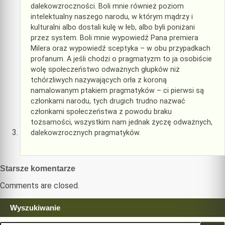
dalekowzroczności. Boli mnie również poziom
intelektualny naszego narodu, w którym mądrzy i
kulturalni albo dostali kulę w łeb, albo byli poniżani
przez system. Boli mnie wypowiedź Pana premiera
Milera oraz wypowiedź sceptyka – w obu przypadkach
profanum. A jeśli chodzi o pragmatyzm to ja osobiście
wolę społeczeństwo odważnych głupków niż
tchórzliwych nazywających orła z koroną
namalowanym ptakiem pragmatyków – ci pierwsi są
członkami narodu, tych drugich trudno nazwać
członkami społeczeństwa z powodu braku
tożsamości, wszystkim nam jednak życzę odważnych,
dalekowzrocznych pragmatyków.
Nawigacja
Starsze komentarze
komentarzy
Comments are closed.
Wyszukiwanie