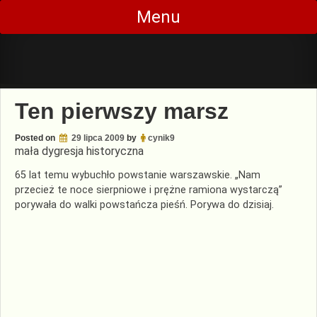
Skip
Menu
to
content
Ten pierwszy marsz
Posted on
29 lipca 2009
by
cynik9
mała dygresja historyczna
65 lat temu wybuchło powstanie warszawskie. „Nam
przecież te noce sierpniowe i prężne ramiona wystarczą”
porywała do walki powstańcza pieśń. Porywa do dzisiaj.