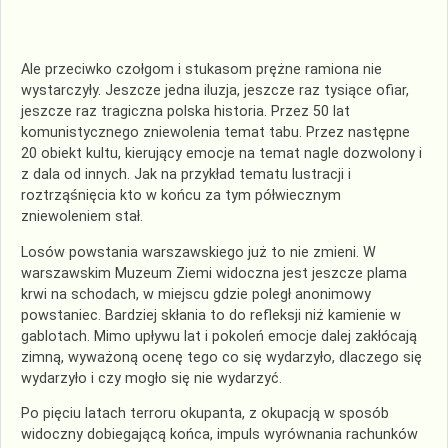
Ale przeciwko czołgom i stukasom prężne ramiona nie
wystarczyły. Jeszcze jedna iluzja, jeszcze raz tysiące ofiar,
jeszcze raz tragiczna polska historia. Przez 50 lat
komunistycznego zniewolenia temat tabu. Przez następne
20 obiekt kultu, kierujący emocje na temat nagle dozwolony i
z dala od innych. Jak na przykład tematu lustracji i
roztrząśnięcia kto w końcu za tym półwiecznym
zniewoleniem stał.
Losów powstania warszawskiego już to nie zmieni. W
warszawskim Muzeum Ziemi widoczna jest jeszcze plama
krwi na schodach, w miejscu gdzie poległ anonimowy
powstaniec. Bardziej skłania to do refleksji niż kamienie w
gablotach. Mimo upływu lat i pokoleń emocje dalej zakłócają
zimną, wyważoną ocenę tego co się wydarzyło, dlaczego się
wydarzyło i czy mogło się nie wydarzyć.
Po pięciu latach terroru okupanta, z okupacją w sposób
widoczny dobiegającą końca, impuls wyrównania rachunków