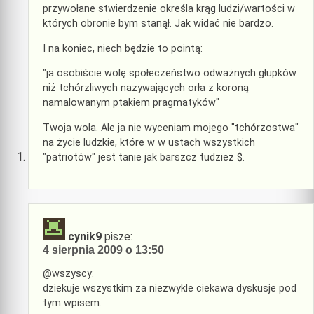
przywołane stwierdzenie określa krąg ludzi/wartości w
których obronie bym stanął. Jak widać nie bardzo.
I na koniec, niech będzie to pointą:
"ja osobiście wolę społeczeństwo odważnych głupków
niż tchórzliwych nazywających orła z koroną
namalowanym ptakiem pragmatyków"
Twoja wola. Ale ja nie wyceniam mojego "tchórzostwa"
na życie ludzkie, które w w ustach wszystkich
"patriotów" jest tanie jak barszcz tudzież $.
cynik9
pisze:
4 sierpnia 2009 o 13:50
@wszyscy:
dziekuje wszystkim za niezwykle ciekawa dyskusje pod
tym wpisem.