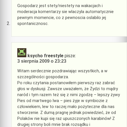
Gospodarz jest stety/niestety na wakacjach i
moderacja komentarzy sie wlaczyla automatycznie
pewnym momencie, co z pewnoscia oslabilo jej
spontanicznosc.
ksycho freestyle
pisze:
3 sierpnia 2009 o 23:23
Witam serdecznie pozdrawiając wszystkich, a w
szczególności gospodarza.
Po roku czytania postanowiłem pierwszy raz zabrać
głos w dyskusji. Zawsze uważałem, że Żydzi to mądry
naród i tym razem też się z nimi zgodzę – lepszy żywy
Pies od martwego lwa – pies żyje w symbiozie z
człowiekiem, lew to raczej mało pożyteczne dla nas
stworzenie. Z dumą pragnę jednak powiedzieć, że od
Polaków nie kupi się raz upuszczonych karabinów! Z
drugiej strony boli mnie brak rozsądku i