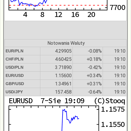
Notowania Waluty
4.29905
-0.08%
19:10
EUR/PLN
4.60425
+0.18%
19:10
CHF/PLN
3.71890
-0.42%
19:10
USD/PLN
1.15600
+0.34%
19:10
EUR/USD
1.34961
+0.31%
19:10
GBP/USD
157.458
-0.64%
19:10
USD/JPY