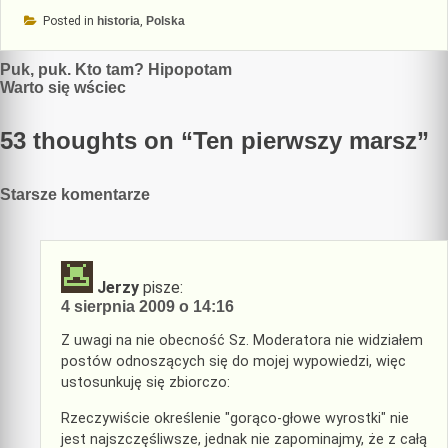
Posted in
historia
,
Polska
Nawigacja
Puk, puk. Kto tam? Hipopotam
Warto się wściec
wpisu
53 thoughts on “
Ten pierwszy marsz
”
Nawigacja
Starsze komentarze
komentarzy
Jerzy
pisze:
4 sierpnia 2009 o 14:16
Z uwagi na nie obecność Sz. Moderatora nie widziałem
postów odnoszących się do mojej wypowiedzi, więc
ustosunkuję się zbiorczo:
Rzeczywiście określenie "gorąco-głowe wyrostki" nie
jest najszczęśliwsze, jednak nie zapominajmy, że z całą