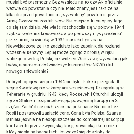
musiał być przemożny. Bez względu na to czy AK oficjalnie
wezwie do powstania czy nie. Mało znany jest fakt że na
kilka dni przed powstaniem „wyzwolony” powtórnie przez
Armię Czerwoną został Lwów. Nie miejsce tu na opisy tego
co się tam działo. Ale wieść rozchodziła się w połowie 1944
szybko. Gehenna kresowiaków po pierwszym „wyzwoleniu”
przez armię sowiecką w 1939 musiała być znana.
Niewykluczone że i to zadziałało jako zapalnik dla rozlanej
wcześniej benzyny. Lepiej może zginąć z bronią w ręku
walcząc o wolną Polskę niż widzieć Warszawę wyzwalaną jak
Lwów, a samemu doświadczyć kazamatów NKWD i lat
nowego zniewolenia?
Dobrych opcji w sierpniu 1944 nie było. Polska przegrała II
wojnę światową nie w kampanii wrześniowej. Przegrała ją w
Teheranie w grudniu 1943, kiedy Roosevelt i Churchill ułożyli
się ze Stalinem rozparcelowując powojenną Europę na 2
części. Zachód nie miał szans na pokonanie Niemiec bez
Rosji i postanowił zapłacić cenę. Ceną była Polska. Szansa
istniała jedynie na niedopuszczenie do kompletnej absorpcji
kontynentu przez zwycięską Rosję sowiecką i komunizm
który niosła na bagnetach. Im wcześniej doszłoby do