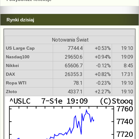
Rynki dzisiaj
Notowania Świat
7744.4
+0.53%
19:10
US Large Cap
29650.6
+0.94%
19:09
Nasdaq100
65606.7
-0.12%
8:45
Nikkei
26355.3
+0.82%
17:31
DAX
78.1
-0.23%
19:10
Ropa WTI
4337.1
+2.27%
19:10
Złoto