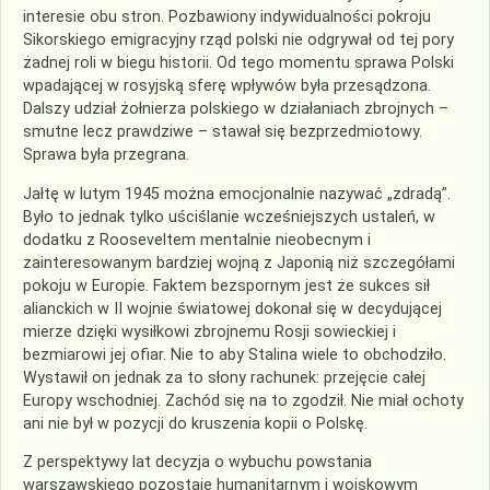
interesie obu stron. Pozbawiony indywidualności pokroju
Sikorskiego emigracyjny rząd polski nie odgrywał od tej pory
żadnej roli w biegu historii. Od tego momentu sprawa Polski
wpadającej w rosyjską sferę wpływów była przesądzona.
Dalszy udział żołnierza polskiego w działaniach zbrojnych –
smutne lecz prawdziwe – stawał się bezprzedmiotowy.
Sprawa była przegrana.
Jałtę w lutym 1945 można emocjonalnie nazywać „zdradą”.
Było to jednak tylko uściślanie wcześniejszych ustaleń, w
dodatku z Rooseveltem mentalnie nieobecnym i
zainteresowanym bardziej wojną z Japonią niż szczegółami
pokoju w Europie. Faktem bezspornym jest że sukces sił
alianckich w II wojnie światowej dokonał się w decydującej
mierze dzięki wysiłkowi zbrojnemu Rosji sowieckiej i
bezmiarowi jej ofiar. Nie to aby Stalina wiele to obchodziło.
Wystawił on jednak za to słony rachunek: przejęcie całej
Europy wschodniej. Zachód się na to zgodził. Nie miał ochoty
ani nie był w pozycji do kruszenia kopii o Polskę.
Z perspektywy lat decyzja o wybuchu powstania
warszawskiego pozostaje humanitarnym i wojskowym