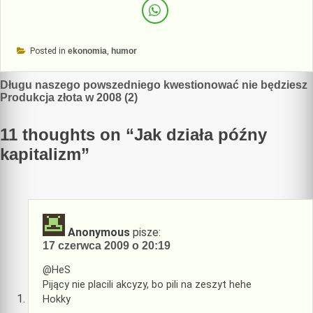
Posted in
ekonomia
,
humor
Nawigacja
Długu naszego powszedniego kwestionować nie będziesz
Produkcja złota w 2008 (2)
wpisu
11 thoughts on “
Jak działa późny
kapitalizm
”
Anonymous
pisze:
17 czerwca 2009 o 20:19
@HeS
Pijący nie placili akcyzy, bo pili na zeszyt hehe
Hokky