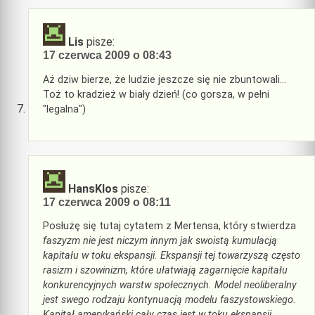
Lis
pisze:
17 czerwca 2009 o 08:43
Aż dziw bierze, że ludzie jeszcze się nie zbuntowali…
Toż to kradzież w biały dzień! (co gorsza, w pełni
"legalna")
HansKlos
pisze:
17 czerwca 2009 o 08:11
Posłużę się tutaj cytatem z Mertensa, który stwierdza
faszyzm nie jest niczym innym jak swoistą kumulacją
kapitału w toku ekspansji. Ekspansji tej towarzyszą często
rasizm i szowinizm, które ułatwiają zagarnięcie kapitału
konkurencyjnych warstw społecznych. Model neoliberalny
jest swego rodzaju kontynuacją modelu faszystowskiego.
Kapitał amerykański cały czas jest w toku ekspansji,