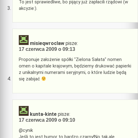
To jest sprawiedliwe, bo pijący już zapłacili rządowi (w
akcyzie:).
misieqwroclaw
pisze:
17 czerwca 2009 o 09:13
Proponuje założenie spółki "Zielona Sałata" nomen
omen o kapitale krajowym, będziemy drukować papierki
z unikalnymi numerami seryjnymi, o które ludzie będą
się zabijać
kunta-kinte
pisze:
17 czerwca 2009 o 09:10
@cynik
Jeśli to jest humor to bardzo czarny!No tak,ale