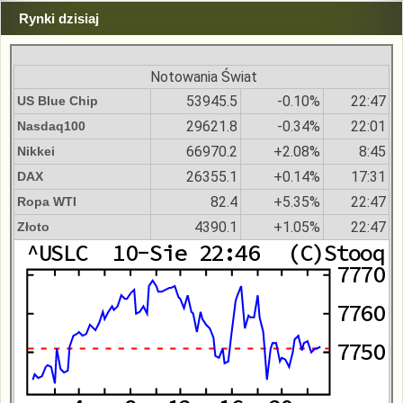
Rynki dzisiaj
Notowania Świat
53945.5
-0.10%
22:47
US Blue Chip
29621.8
-0.34%
22:01
Nasdaq100
66970.2
+2.08%
8:45
Nikkei
26355.1
+0.14%
17:31
DAX
82.4
+5.35%
22:47
Ropa WTI
4390.1
+1.05%
22:47
Złoto