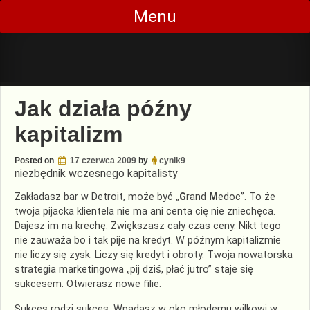
Skip
Menu
to
content
Jak działa późny
kapitalizm
Posted on
17 czerwca 2009
by
cynik9
niezbędnik wczesnego kapitalisty
Zakładasz bar w Detroit, może być „
G
rand
M
edoc”. To że
twoja pijacka klientela nie ma ani centa cię nie zniechęca.
Dajesz im na krechę. Zwiększasz cały czas ceny. Nikt tego
nie zauważa bo i tak pije na kredyt. W późnym kapitalizmie
nie liczy się zysk. Liczy się kredyt i obroty. Twoja nowatorska
strategia marketingowa „pij dziś, płać jutro” staje się
sukcesem. Otwierasz nowe filie.
Sukces rodzi sukces. Wpadasz w oko młodemu wilkowi w