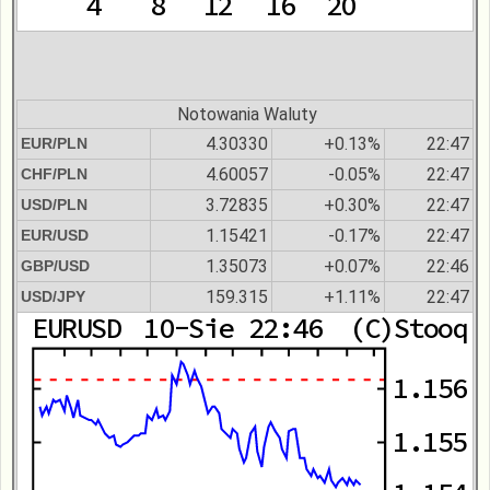
Notowania Waluty
4.30330
+0.13%
22:47
EUR/PLN
4.60057
-0.05%
22:47
CHF/PLN
3.72835
+0.30%
22:47
USD/PLN
1.15421
-0.17%
22:47
EUR/USD
1.35073
+0.07%
22:46
GBP/USD
159.315
+1.11%
22:47
USD/JPY