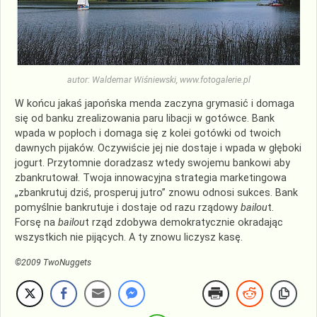
autor: Waldemar Wiśniewski, www.fotogalerie.pl
W końcu jakaś japońska menda zaczyna grymasić i domaga
się od banku zrealizowania paru libacji w gotówce. Bank
wpada w popłoch i domaga się z kolei gotówki od twoich
dawnych pijaków. Oczywiście jej nie dostaje i wpada w głęboki
jogurt. Przytomnie doradzasz wtedy swojemu bankowi aby
zbankrutował. Twoja innowacyjna strategia marketingowa
„zbankrutuj dziś, prosperuj jutro” znowu odnosi sukces. Bank
pomyślnie bankrutuje i dostaje od razu rządowy
bailou
t.
Forsę na
bailou
t rząd zdobywa demokratycznie okradając
wszystkich nie pijących. A ty znowu liczysz kasę.
©2009 TwoNuggets