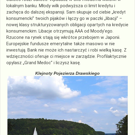
lokalnym banku. Młody wilk podwyższa ci limit kredytu i
zachęca do dalszej ekspansji. Sam skupuje od ciebie „kredyt
konsumencki” twoich pijaków i łączy go w paczki „libacji” –
nowej klasy strukturyzowanych obligacji opartych na kredycie
konsumenckim. Libacje otrzymują AAA od Moody’ego.
Rzucone na rynek stają się wkrótce przebojem w Japonii.
Europejskie fundusze emerytalne także masowo w nie
inwestują. Bank nie może ich nastarczyć i robi wielką kasę. Z
wdzięczności oferuje ci miejsce w zarządzie. Profilaktycznie
opylasz „Grand Medoc” i liczysz kasę.
Klejnoty Pojezierza Drawskiego