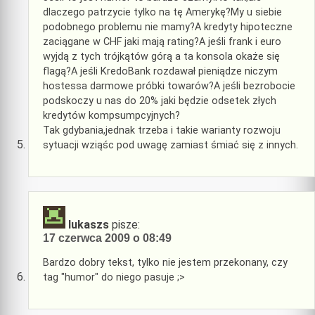
dlaczego patrzycie tylko na tę Amerykę?My u siebie
podobnego problemu nie mamy?A kredyty hipoteczne
zaciągane w CHF jaki mają rating?A jeśli frank i euro
wyjdą z tych trójkątów górą a ta konsola okaże się
flagą?A jeśli KredoBank rozdawał pieniądze niczym
hostessa darmowe próbki towarów?A jeśli bezrobocie
podskoczy u nas do 20% jaki będzie odsetek złych
kredytów kompsumpcyjnych?
Tak gdybania,jednak trzeba i takie warianty rozwoju
sytuacji wziąśc pod uwagę zamiast śmiać się z innych.
lukaszs
pisze:
17 czerwca 2009 o 08:49
Bardzo dobry tekst, tylko nie jestem przekonany, czy
tag "humor" do niego pasuje ;>