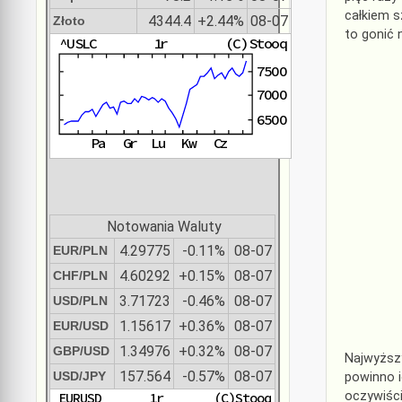
całkiem s
4344.4
+2.44%
08-07
Złoto
to gonić 
Notowania Waluty
4.29775
-0.11%
08-07
EUR/PLN
4.60292
+0.15%
08-07
CHF/PLN
3.71723
-0.46%
08-07
USD/PLN
1.15617
+0.36%
08-07
EUR/USD
1.34976
+0.32%
08-07
GBP/USD
Najwyższy
157.564
-0.57%
08-07
USD/JPY
powinno i
oczywiści