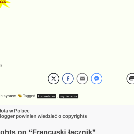
k9
in
system
Tagged
,
komentarze
wydarzenia
cja
łota w Polsce
logger powinien wiedzieć o copyrights
ghts on “
Francuski łącznik
”