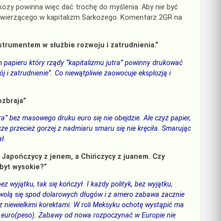
rkozy powinna więc dać trochę do myślenia. Aby nie być
wierzącego w kapitalizm
Sarkozego
. Komentarz 2GR na
nstrumentem w służbie rozwoju i zatrudnienia.”
 papieru który rządy “kapitalizmu jutra” powinny drukować
wój i zatrudnienie”. Co niewątpliwie zaowocuje eksplozją i
ozbraja”
tra” bez masowego druku euro się nie obejdzie. Ale czyż papier,
 przecież gorzej z nadmiaru smaru się nie kręciła. Smarując
ł.
, Japończycy z jenem, a Chińczycy z juanem. Czy
byt wysokie?”
 wyjątku, tak się kończył. I każdy polityk, bez wyjątku,
wolą się spod dolarowych długów i z
amero
zabawa zacznie
niewielkimi korektami. W roli Meksyku ochotę wystąpić ma
ez euro(peso). Zabawy od nowa rozpoczynać w Europie nie