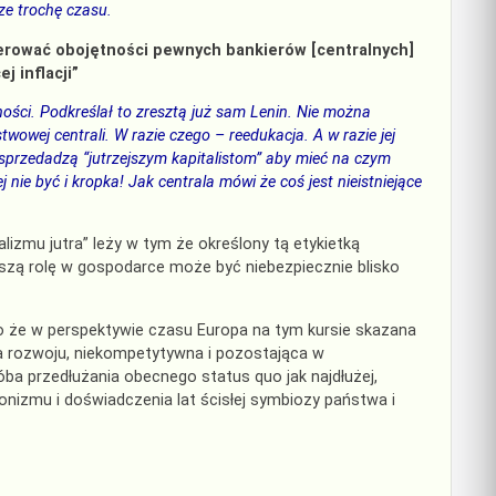
ze trochę czasu.
lerować obojętności pewnych bankierów [centralnych]
j inflacji”
żności. Podkreślał to zresztą już sam Lenin. Nie można
wowej centrali. W razie czego – reedukacja. A w razie jej
 sprzedadzą “jutrzejszym kapitalistom” aby mieć na czym
ej nie być i kropka! Jak centrala mówi że coś jest nieistniejące
izmu jutra” leży w tym że określony tą etykietką
zą rolę w gospodarce może być niebezpiecznie blisko
o że w perspektywie czasu Europa na tym kursie skazana
pa rozwoju, niekompetytywna i pozostająca w
róba przedłużania obecnego status quo jak najdłużej,
jonizmu i doświadczenia lat ścisłej symbiozy państwa i