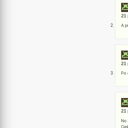
21 
A p
21 
Po 
21 
No 
Cie