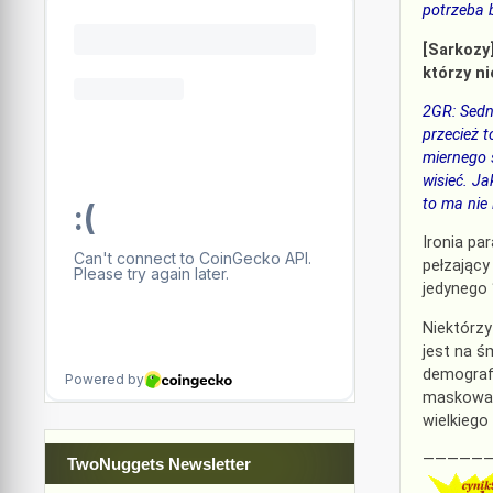
potrzeba 
[Sarkozy]
którzy n
2GR: Sedne
przecież t
miernego 
wisieć. Ja
to ma nie 
Ironia pa
pełzając
jedynego 
Niektórzy
jest na ś
demografi
maskowan
wielkiego
—————
TwoNuggets Newsletter