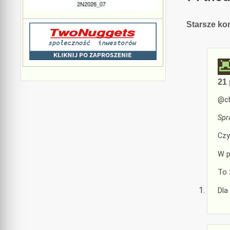
Nawiga
Starsze ko
koment
21 
@ch
Spr
Czy
W p
To 
Dla