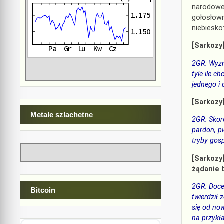
narodowej
gołosłow
niebiesko
[Sarkozy]
2GR: Wyzn
tyle ile c
jednego i 
[Sarkozy]
Metale szlachetne
2GR: Skoro
pardon, p
tryby gosp
[Sarkozy
żądanie 
2GR: Docel
Bitcoin
twierdził
się od now
na przykł