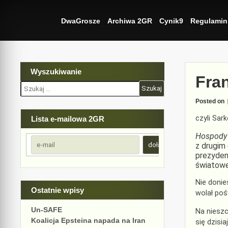
Skip
to
DwaGrosze
Archiwa 2GR
Cynik9
Regulamin
content
Wyszukiwanie
Fran
Szukaj:
Posted on
czyli Sar
Lista e-mailowa 2GR
Hospody
z drugim
prezydent
światowe
Nie donie
Ostatnie wpisy
wolał poś
Un-SAFE
Na nieszc
Koalicja Epsteina napada na Iran
się dzisi