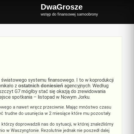
DwaGrosze
wstęp do finansowej samoobrony
ia światowego systemu finansowego. I to w koprodukcji
ynikało z
agencyjnych. Według
ostatnich doniesień
y szczyt G7 mógłby stać się okazją do zrewidowania
ejsce spotkania – listopad w Nowym Jorku.
nsowego a nawet wręcz przeciwnie. Mając mnóstwo czasu
być trudne do usunięcia w 2 miesiące które mu pozostały.
którzy doprowadzili nas do sytuacji, w której znaleźliśmy
tnio w Waszyngtonie. Rezolutnie jednak nie poszedł dalej