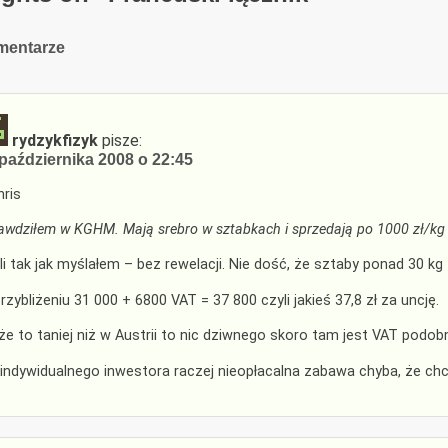
cja
mentarze
arzy
rydzykfizyk
pisze:
października 2008 o 22:45
ris
awdziłem w KGHM. Mają srebro w sztabkach i sprzedają po 1000 zł/kg +
li tak jak myślałem – bez rewelacji. Nie dość, że sztaby ponad 30 k
rzybliżeniu 31 000 + 6800 VAT = 37 800 czyli jakieś 37,8 zł za uncję.
że to taniej niż w Austrii to nic dziwnego skoro tam jest VAT podob
 indywidualnego inwestora raczej nieopłacalna zabawa chyba, że chce