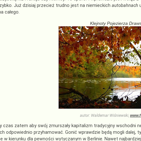
zybko. Już dzisiaj przecież trudno jest na niemieckich
autobahnach
u
na całego.
Klejnoty Pojezierza Draw
autor: Waldemar Wiśniewski,
www.fo
 czas zatem aby swój zmurszały kapitalizm tradycyjny wschodni neof
ch odpowiednio przyhamować. Gonić wprawdzie będą mogli dalej, tyl
e w kierunku dla pewności wytyczanym w Berlinie. Nawet najbardz