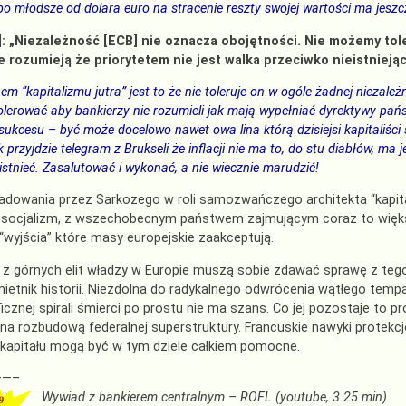
bo młodsze od dolara euro na stracenie reszty swojej wartości ma
jeszc
: „Niezależność [
ECB
] nie oznacza obojętności. Nie możemy to
ie rozumieją że
priorytetem
nie jest walka przeciwko nieistniejące
m “kapitalizmu jutra” jest to że nie toleruje on w ogóle żadnej niezale
olerować aby bankierzy nie rozumieli jak mają wypełniać dyrektywy państ
sukcesu – być może docelowo nawet owa lina którą dzisiejsi kapitaliści
k przyjdzie telegram z Brukseli że inflacji nie ma to, do stu diabłów, ma j
istnieć.
Zasalutować i wykonać, a nie wiecznie marudzić!
radowania przez
Sarkozego
w roli samozwańczego architekta “kapital
y socjalizm, z wszechobecnym państwem zajmującym coraz to więks
“wyjścia” które masy europejskie zaakceptują.
 z górnych elit władzy w Europie muszą sobie zdawać sprawę z teg
mietnik historii. Niezdolna do radykalnego odwrócenia wątłego tem
cznej spirali śmierci po prostu nie ma szans. Co jej pozostaje to p
a rozbudową federalnej
superstruktury
. Francuskie nawyki protekc
 kapitału mogą być w tym dziele całkiem pomocne.
——–
Wywiad z bankierem centralnym – ROFL (youtube, 3.25 min)