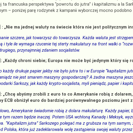
 ta francuska perspektywa “powrotu do jutra” i kapitalizmu a la Sa
nym – poniżej parę rodzynek z kampanii wyborczej mocno podobno 
:
 : „Nie ma jednej waluty na świecie która nie jest politycznym i
anie szczere, jak towarzysz do towarzysza. Każda waluta jest strzępem
hcą i tyle ile wymaga rzucenie tej sterty makulatury na front walki o “roz
drugiego, przynajmniej zdaniem socjalistów.
: „Każdy chroni siebie; Europa nie może być jedynym który się r
 każdy drukuje papier jakby nie było jutra to i w Europie “kapitalizm ju
ieniądz nie jest smarem maszyny gospodarczej? A żadna maszyna jeszcze
odarki Sarkozy, jak każdy krypto-socjalista, myli pieniądz, papier i kapita
]: „Chcę abyśmy zrobili z euro to co Amerykanie robią z dolarem
by
ECB
obniżył euro do bardziej porównywalnego poziomu jest z
owo, Amerykanie świadomie robią z dolara makulaturę. Każdy papier, bez
 że tym razem będzie inaczej. Potem USA wchłoną Kanadę i Meksyk, wyz
a. “Kapitalizm jutra”
Sarkozego
polegać ma z grubsza na tym samym, z 
ad Polska, która już zadeklarowała wolę zastąpienia swojej waluty prz