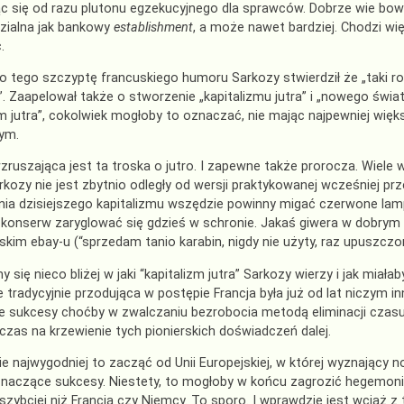
 się od razu plutonu egzekucyjnego dla sprawców. Dobrze wie bowi
zialna jak bankowy
establishment
, a może nawet bardziej. Chodzi wię
.
o tego szczyptę francuskiego humoru Sarkozy stwierdził że „taki rod
. Zaapelował także o stworzenie „kapitalizmu jutra” i „nowego świa
zm jutra”, cokolwiek mogłoby to oznaczać, nie mając najpewniej więks
ym.
wzruszająca jest ta troska o jutro. I zapewne także prorocza. Wiele 
rkozy nie jest zbytnio odległy od wersji praktykowanej wcześniej prze
ia dzisiejszego kapitalizmu wszędzie powinny migać czerwone lam
onserw zaryglować się gdzieś w schronie. Jakaś giwera w dobrym st
uskim
ebay
-u (“sprzedam tanio karabin, nigdy nie użyty, raz upuszczo
my się nieco bliżej w jaki “kapitalizm jutra” Sarkozy wierzy i jak mi
 tradycyjnie przodująca w postępie Francja była już od lat niczym in
e sukcesy choćby w zwalczaniu bezrobocia metodą eliminacji czasu p
czas na krzewienie tych pionierskich doświadczeń dalej.
e najwygodniej to zacząć od Unii Europejskiej, w której wyznający n
naczące sukcesy. Niestety, to mogłoby w końcu zagrozić hegemonii 
 szybciej niż Francja czy Niemcy. To sporo. I wprawdzie jest wciąż 