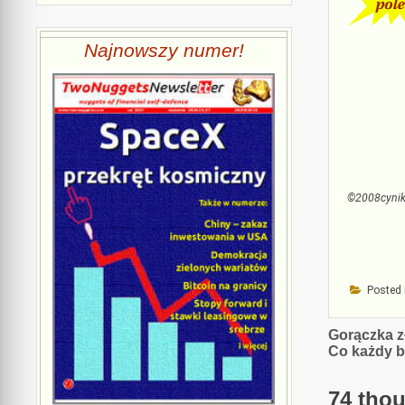
Najnowszy numer!
©2008cyni
Posted 
Nawiga
Gorączka z
Co każdy b
wpisu
74 thou