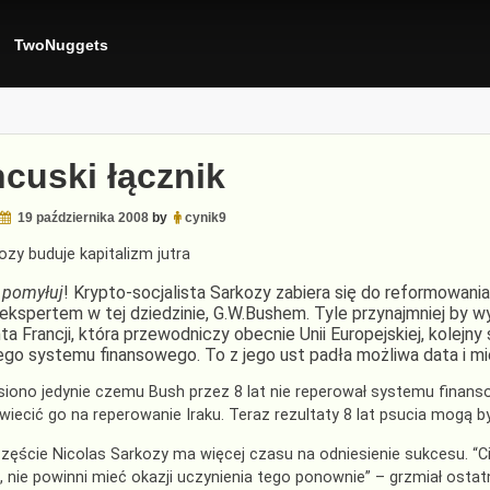
TwoNuggets
cuski łącznik
19 października 2008
by
cynik9
kozy buduje kapitalizm jutra
pomyłuj
! Krypto-socjalista Sarkozy zabiera się do reformowan
 ekspertem w tej dziedzinie, G.W.Bushem. Tyle przynajmniej by w
a Francji, która przewodniczy obecnie Unii Europejskiej, kolejn
go systemu finansowego. To z jego ust padła możliwa data i mi
siono jedynie czemu Bush przez 8 lat nie reperował systemu fina
wiecić go na reperowanie Iraku. Teraz rezultaty 8 lat psucia mogą 
zęście Nicolas Sarkozy ma więcej czasu na odniesienie sukcesu. “Ci 
aj, nie powinni mieć okazji uczynienia tego ponownie” – grzmiał osta