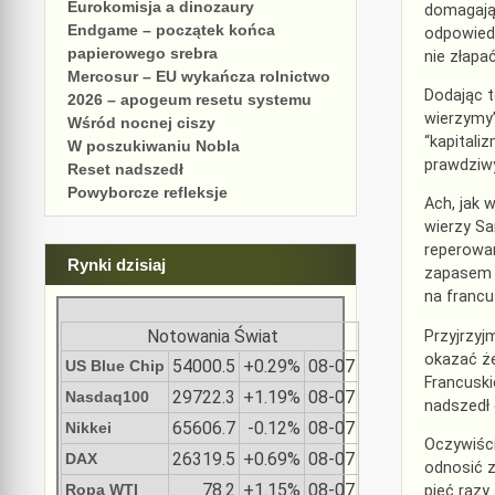
Eurokomisja a dinozaury
domagając
Endgame – początek końca
odpowied
papierowego srebra
nie złapać
Mercosur – EU wykańcza rolnictwo
Dodając t
2026 – apogeum resetu systemu
wierzymy”
Wśród nocnej ciszy
“kapitali
W poszukiwaniu Nobla
prawdziw
Reset nadszedł
Powyborcze refleksje
Ach, jak 
wierzy Sa
reperowan
Rynki dzisiaj
zapasem k
na franc
Notowania Świat
Przyjrzyj
okazać że
54000.5
+0.29%
08-07
US Blue Chip
Francuski
29722.3
+1.19%
08-07
Nasdaq100
nadszedł 
65606.7
-0.12%
08-07
Nikkei
Oczywiści
26319.5
+0.69%
08-07
DAX
odnosić z
78.2
+1.15%
08-07
Ropa WTI
pięć razy