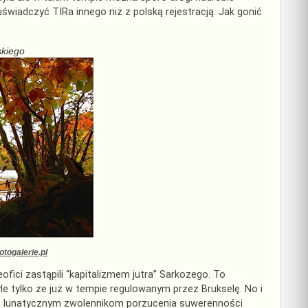
świadczyć
TIRa
innego niż z polską rejestracją. Jak gonić
skiego
togalerie.pl
ici zastąpili “kapitalizmem jutra”
Sarkozego
. To
e tylko że już w tempie regulowanym przez Brukselę. No i
iej lunatycznym zwolennikom porzucenia suwerenności