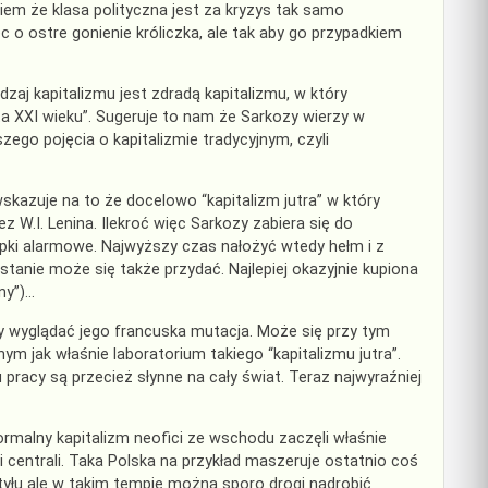
em że klasa polityczna jest za kryzys tak samo
c o ostre gonienie króliczka, ale tak aby go przypadkiem
zaj kapitalizmu jest zdradą kapitalizmu, w który
ta XXI wieku”. Sugeruje to nam że Sarkozy wierzy w
zego pojęcia o kapitalizmie tradycyjnym, czyli
wskazuje na to że docelowo “kapitalizm jutra” w który
z W.I. Lenina. Ilekroć więc Sarkozy zabiera się do
pki alarmowe. Najwyższy czas nałożyć wtedy hełm i z
anie może się także przydać. Najlepiej okazyjnie kupiona
ny”)…
ałaby wyglądać jego francuska mutacja. Może się przy tym
nym jak właśnie laboratorium takiego “kapitalizmu jutra”.
racy są przecież słynne na cały świat. Teraz najwyraźniej
ormalny kapitalizm neofici ze wschodu zaczęli właśnie
centrali. Taka Polska na przykład maszeruje ostatnio coś
z tyłu ale w takim tempie można sporo drogi nadrobić