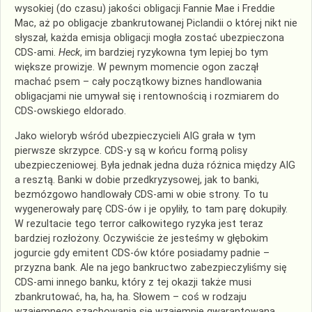
wysokiej (do czasu) jakości obligacji
Fannie
Mae i Freddie
Mac, aż po obligacje zbankrutowanej
Piclandii
o której nikt nie
słyszał, każda emisja obligacji mogła zostać ubezpieczona
CDS
-ami.
Heck
, im bardziej ryzykowna tym lepiej bo tym
większe prowizje. W pewnym momencie ogon zaczął
machać psem – cały początkowy biznes handlowania
obligacjami nie umywał się i rentownością i rozmiarem do
CDS
-owskiego eldorado.
Jako wieloryb wśród ubezpieczycieli AIG grała w tym
pierwsze skrzypce.
CDS
-y są w końcu formą polisy
ubezpieczeniowej. Była jednak jedna duża różnica między AIG
a resztą. Banki w dobie przedkryzysowej, jak to banki,
bezmózgowo
handlowały
CDS
-ami w obie strony. To tu
wygenerowały
parę
CDS
-ów i je opyliły, to tam parę dokupiły.
W rezultacie tego terror całkowitego ryzyka jest teraz
bardziej rozłożony. Oczywiście że jesteśmy w głębokim
jogurcie gdy emitent
CDS
-ów które posiadamy padnie –
przyzna bank. Ale na jego bankructwo zabezpieczyliśmy się
CDS
-ami innego banku, który z tej okazji także musi
zbankrutować, ha, ha, ha. Słowem – coś w rodzaju
wzajemnego szachowania się wzajemnie gwarantowaną