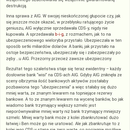
destrukcją.
Inna sprawa z AIG. W swojej nieskończonej głupocie czy, jak
się jeszcze może okazać, w przebłysku ratującego życie
geniuszu, AIG wyłącznie sprzedawała
CDS
-y, nigdy nie
kupowała. A sprzedawała
b-i-g
, z rozmachem, jak to na
ubezpieczeniowego wieloryba przystało. Ubezpieczała w ten
sposób setki
miliardów
dolarów. A banki, jak przystało na
ostoje bezpieczeństwa, ubezpieczały się i zabezpieczały po
zęby …u AIG. Przezorny przecież zawsze ubezpieczony.
Rezultat tego szaleństwa staje się teraz
ewidentny
– każdy
dosłownie bank “wisi” na
CDS
-ach AIG. Gdyby AIG zniknęła ze
sceny olbrzymia ilość bankowych aktywów
zostałaby
pozbawiona tego “ubezpieczenia” a więc stałaby się dużo
mniej warta, ze znanym lewarem na topniejące rezerwy
bankowe. A to ze znanym lewarem na wycenę banków, bo jak
wiadomo bank trzymający większy szmelc jest
nieporównywalnie mniej warty niż bank trzymający mniejszy
szmelc. Mniej warty bank może z kolei zbankrutować dużo
łatwiej i Ben może go nie uratować. Ale jak zbankrutuje to z
kolei jego
CDS
-y staną się zero warte, co pociągnie możliwe