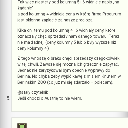
Tak więc niestety pod kolumną 5 i 6 widnieje napis „na
żądanie”
a pod kolumną 4 widnieje cena w którą firma Proaurum
jest skłonna zapłacić za nasze precjoza.
Kilka dni temu pod kolumną 4 i 6 widniały ceny, które
oznaczały chęć sprzedaży nam danego towaru. Teraz
nie ma żadnej. (ceny kolumny 5 lub 6 były wyższe niż
ceny kolumny 4.)
Z tego wnoszę o braku chęci sprzedaży czegokolwiek
w tej chwili. Zawsze się można ich grzecznie zapytać.
Jednak nie zaryzykował bym obecnie wyprawy do
Berlina. No chyba żeby wypić kawę z misiem Knutem w
Berlińskim ZOO (co już mi się zdarzało – polecam).
@stały czytelnik
Jeśli chodzi o Austrię to nie wiem.