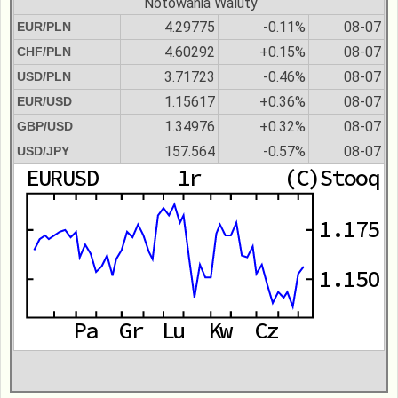
Notowania Waluty
4.29775
-0.11%
08-07
EUR/PLN
4.60292
+0.15%
08-07
CHF/PLN
3.71723
-0.46%
08-07
USD/PLN
1.15617
+0.36%
08-07
EUR/USD
1.34976
+0.32%
08-07
GBP/USD
157.564
-0.57%
08-07
USD/JPY