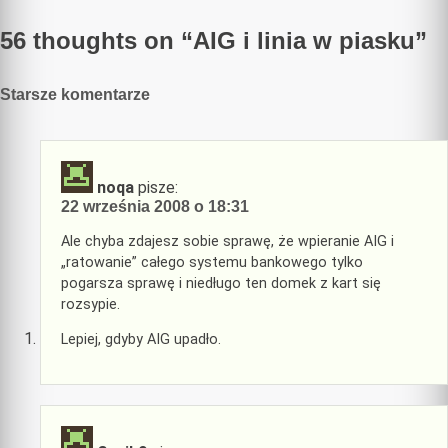
wpisu
56 thoughts on “
AIG i linia w piasku
”
Nawigacja
Starsze komentarze
komentarzy
noqa
pisze:
22 września 2008 o 18:31
Ale chyba zdajesz sobie sprawę, że wpieranie AIG i
„ratowanie” całego systemu bankowego tylko
pogarsza sprawę i niedługo ten domek z kart się
rozsypie.
Lepiej, gdyby AIG upadło.