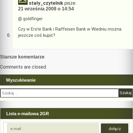
stały_czytelnik
pisze:
21 września 2008 o 14:54
@ goldfinger
Czy w Erste Bank i Raiffeisen Bank w Wiedniu można
jeszcze coś kupić?
Nawigacja
Starsze komentarze
komentarzy
Comments are closed.
Wyszukiwanie
Szukaj:
Lista e-mailowa 2GR