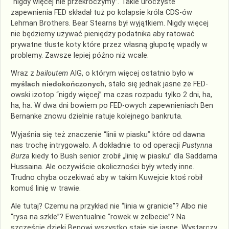
“nigdy więcej nie przekroczymy”. Takie uroczyste
zapewnienia FED składał tuż po kolapsie króla
CDS
-ów
Lehman
Brothers
.
Bear
Stearns
był wyjątkiem. Nigdy więcej
nie będziemy używać pieniędzy podatnika aby ratować
prywatne tłuste koty które przez własną głupotę wpadły w
problemy. Zawsze lepiej późno niż wcale.
Wraz z
bailoutem
AIG, o którym więcej ostatnio było w
myślach niedokończonych
, stało się jednak jasne że FED-
owski izotop “nigdy więcej” ma czas rozpadu tylko 2 dni, ha,
ha, ha. W dwa dni bowiem po FED-owych zapewnieniach Ben
Bernanke znowu dzielnie ratuje kolejnego bankruta.
Wyjaśnia się też znaczenie “linii w piasku” które od dawna
nas trochę intrygowało. A dokładnie to od operacji
Pustynna
Burza
kiedy to Bush senior zrobił „linię w piasku” dla Saddama
Hussaina
. Ale oczywiście okoliczności były wtedy inne.
Trudno chyba oczekiwać aby w takim Kuwejcie ktoś robił
komuś linię w trawie.
Ale tutaj? Czemu na przykład nie “linia w granicie”? Albo nie
“rysa na szkle”? Ewentualnie “rowek w żelbecie”? Na
szczęście dzięki Benowi wszystko staje się jasne. Wystarczy