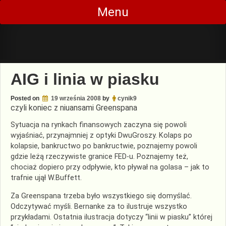
Skip
Menu
to
content
AIG i linia w piasku
Posted on
19 września 2008
by
cynik9
czyli koniec z niuansami Greenspana
Sytuacja na rynkach finansowych zaczyna się powoli
wyjaśniać, przynajmniej z optyki
DwuGroszy
. Kolaps po
kolapsie, bankructwo po bankructwie, poznajemy powoli
gdzie leżą rzeczywiste granice
FED-u
. Poznajemy też,
chociaż dopiero przy odpływie, kto pływał na golasa – jak to
trafnie ujął W.Buffett.
Za Greenspana trzeba było wszystkiego się domyślać.
Odczytywać myśli. Bernanke za to ilustruje wszystko
przykładami. Ostatnia ilustracja dotyczy “linii w piasku” której