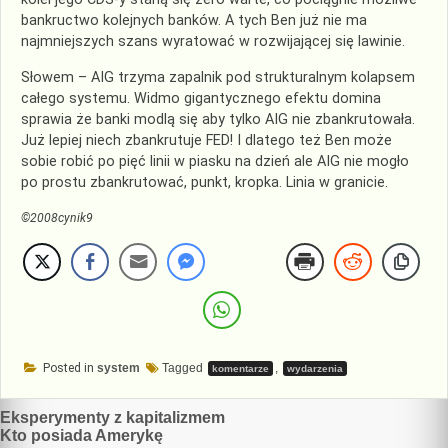
bankructwo kolejnych banków. A tych Ben już nie ma
najmniejszych szans wyratować w rozwijającej się lawinie.
Słowem – AIG trzyma zapalnik pod strukturalnym kolapsem
całego systemu. Widmo gigantycznego efektu domina
sprawia że banki modlą się aby tylko AIG nie zbankrutowała.
Już lepiej niech zbankrutuje FED! I dlatego też Ben może
sobie robić po pięć linii w piasku na dzień ale AIG nie mogło
po prostu zbankrutować, punkt, kropka. Linia w granicie.
©2008cynik9
Posted in
system
Tagged
,
komentarze
wydarzenia
Nawigacja
Eksperymenty z kapitalizmem
Kto posiada Amerykę