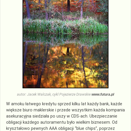
autor: Jacek Walczak, cykl Pojezierze Drawskie
www.futura.pl
W amoku łatwego kredytu sprzed kilku lat każdy bank, każde
większe biuro maklerskie i przede wszystkim każda kompania
asekuracyjna siedziała po uszy w
CDS
-ach. Ubezpieczanie
obligacji każdego autoramentu było wielkim biznesem. Od
kryształowo pewnych AAA obligacji “blue chips”, poprzez