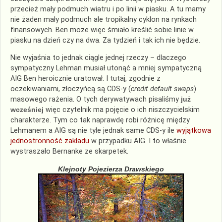
przecież mały podmuch wiatru i po linii w piasku. A tu mamy
nie żaden mały podmuch ale tropikalny cyklon na rynkach
finansowych. Ben może więc śmiało
kreślić
sobie linie w
piasku na dzień czy na dwa. Za tydzień i tak ich nie będzie.
Nie wyjaśnia to jednak
ciągle
jednej rzeczy – dlaczego
sympatyczny Lehman musiał utonąć a mniej sympatyczną
AIG Ben heroicznie uratował. I tutaj, zgodnie z
oczekiwaniami, złoczyńcą są
CDS
-y (
credit
default
swaps
)
masowego rażenia. O tych
derywatywach
pisaliśmy
już
wcześniej
więc czytelnik ma pojęcie o ich niszczycielskim
charakterze. Tym co tak naprawdę robi różnicę między
Lehmanem a AIG są nie tyle jednak same
CDS
-y
ile
wyjątkowa
jednostronność zakładu
w przypadku AIG. I to właśnie
wystraszało Bernanke ze skarpetek.
Klejnoty Pojezierza Drawskiego