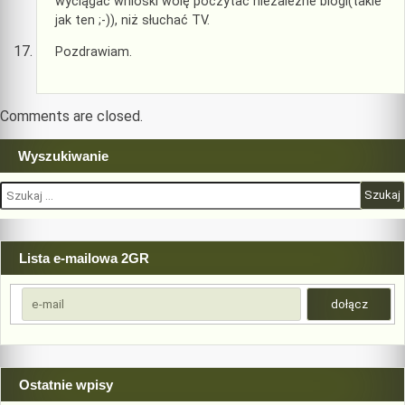
wyciągać wnioski wolę poczytać niezależne blogi(takie
jak ten ;-)), niż słuchać TV.
Pozdrawiam.
Comments are closed.
Wyszukiwanie
Szukaj:
Lista e-mailowa 2GR
Ostatnie wpisy