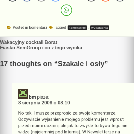
Posted in
komentarz
Tagged
,
komentarze
wydarzenia
Nawigacja
Wakacyjny cocktail Borat
Fiasko SemGroup i co z tego wynika
wpisu
17 thoughts on “
Szakale i osły
”
bm
pisze:
8 sierpnia 2008 o 08:10
No tak. I musze przeprosic za swoje komentarze.
Oczywiscie wyjasnienie mojego problemu jest wprost
przed moimi oczami, ale jak to zwykle to bywa tego nie
widze (najciemniej pod latarnia). W Newsletterze na