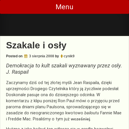
Skip
Menu
to
content
Szakale i osły
Posted on
3 sierpnia 2008
by
cynik9
Demokracja to kult szakali wyznawany przez osły.
J. Raspail
Zaczynamy dziś od tej złotej myśli Jean Raspaila, dzięki
uprzejmości Drogiego Czytelnika który ją życzliwie podesłał.
Doskonale pasuje ona do dzisiejszego odcinka. W
komentarzu z klipu poniżej Ron Paul mówi o przyjęciu przed
paroma dniami planu Paulsona, sprowadzającego się w
zasadzie do nieograniczonego kwotowo
bailoutu
Fannie Mae
i Freddie Mac. Pisaliśmy o tym już
wcześniej
.