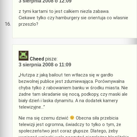
3 sierpnia 2008 o 12:09
z tymi kartami to jest calkiem niezla zabawa.
Ciekawe tylko czy hamburgery sie orientuja co wlasnie
przeszlo?
Cheed
pisze:
3 sierpnia 2008 o 11:09
„Hutzpa z jaką bailout ten wtłacza się w gardło
bezwolnej publice jest zdumiewająca. Porównywalna
chyba tylko z rabowaniem banku w środku miasta. Nie
żadne tam skradanie się nocą, podkopy, czy maski ale
biały dzień i laska dynamitu. A na dodatek kamery
telewizyjne…”
Nie ma się czemu dziwić
Obecna siła przebicia
telewizji jest ogromna, świadczy to tylko o tym, że
społeczeństwo jest coraz głupsze. Dlatego, żeby