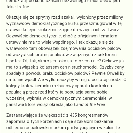
demokracji do kultu szakali i bezwolnego stada osłów jest
takie trafne.
Okazuje się że sprytny rząd szakali, wyłoniony przez miliony
wyznawców demokratycznego kultu, przeszmuglował w tej
ustawie kolejne kroki zmierzające do wzięcia ich za twarz.
Oczywiście demokratycznie, choć z oficjalnym tematem
ustawy nie ma to wiele wspólnego. I tak okazuje się że
wstawiono tam obowiązek zdejmowania odcisków palców
od wszystkich profesjonalistów związanych z sektorem
hipotek. Ot, tak, skoro jest okazja to czemu nie? Ciekawe jaki
ma to związek z kolapsem cen nieruchomości. Czyżby ceny
spadały z powodu braku odcisków palców? Pewnie Orwell by
na to nie wpadł. Ale wytłumaczyłby w mig o co tutaj chodzi. O
kolejny krok w kierunku rozbudowy aparatu kontroli na
populacją przez rząd który ta populacja sama sobie
wcześniej wybrała w demokratycznym ceremoniale, w
państwie które wciąż określa jako
Land of the Free
.
Zastanawiające że większość z 435 kongresmenów
zapomina o tych korzeniach i daje szakalom bezkarnie
odbierać raspailowskim osłom partycypującym w kulcie te