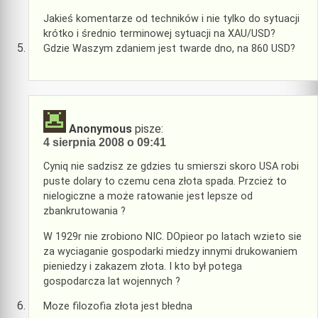
Jakieś komentarze od techników i nie tylko do sytuacji
krótko i średnio terminowej sytuacji na XAU/USD?
Gdzie Waszym zdaniem jest twarde dno, na 860 USD?
Anonymous
pisze:
4 sierpnia 2008 o 09:41
Cyniq nie sadzisz ze gdzies tu smierszi skoro USA robi
puste dolary to czemu cena złota spada. Przcież to
nielogiczne a może ratowanie jest lepsze od
zbankrutowania ?
W 1929r nie zrobiono NIC. DOpieor po latach wzieto sie
za wyciaganie gospodarki miedzy innymi drukowaniem
pieniedzy i zakazem złota. I kto był potega
gospodarcza lat wojennych ?
Moze filozofia złota jest błedna