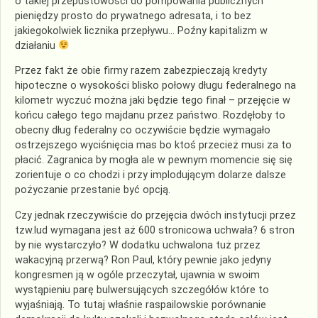
o takiej przepustowości do pompowania publicznych
pieniędzy prosto do prywatnego adresata, i to bez
jakiegokolwiek licznika przepływu… Poźny kapitalizm w
działaniu
Przez fakt że obie firmy razem zabezpieczają kredyty
hipoteczne o wysokości blisko połowy długu federalnego na
kilometr wyczuć można jaki będzie tego finał – przejęcie w
końcu całego tego majdanu przez państwo. Rozdęłoby to
obecny dług federalny co oczywiście będzie wymagało
ostrzejszego wyciśnięcia mas bo ktoś przecież musi za to
płacić. Zagranica by mogła ale w pewnym momencie się się
zorientuje o co chodzi i przy implodującym dolarze dalsze
pożyczanie przestanie być opcją.
Czy jednak rzeczywiście do przejęcia dwóch instytucji przez
tzw.lud wymagana jest aż 600 stronicowa uchwała? 6 stron
by nie wystarczyło? W dodatku uchwalona tuż przez
wakacyjną przerwą? Ron Paul, który pewnie jako jedyny
kongresmen ją w ogóle przeczytał, ujawnia w swoim
wystąpieniu parę bulwersujących szczegółów które to
wyjaśniają. To tutaj właśnie raspailowskie porównanie