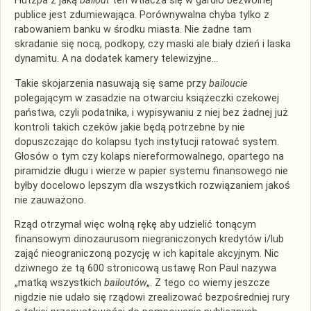
Hutzpa z jaką
bailout
ten wtłacza się w gardło bezwolnej
publice jest zdumiewająca. Porównywalna chyba tylko z
rabowaniem banku w środku miasta. Nie żadne tam
skradanie się nocą, podkopy, czy maski ale biały dzień i laska
dynamitu. A na dodatek kamery telewizyjne…
Takie skojarzenia nasuwają się same przy
bailoucie
polegającym w zasadzie na otwarciu książeczki czekowej
państwa, czyli podatnika, i wypisywaniu z niej bez żadnej już
kontroli takich czeków jakie będą potrzebne by nie
dopuszczając do kolapsu tych instytucji ratować system.
Głosów o tym czy kolaps niereformowalnego, opartego na
piramidzie długu i wierze w papier systemu finansowego nie
byłby docelowo lepszym dla wszystkich rozwiązaniem jakoś
nie zauważono.
Rząd otrzymał więc wolną rękę aby udzielić tonącym
finansowym dinozaurusom niegraniczonych kredytów i/lub
zająć nieograniczoną pozycję w ich kapitale akcyjnym. Nic
dziwnego że tą 600 stronicową ustawę Ron Paul nazywa
„matką wszystkich
bailoutów
„. Z tego co wiemy jeszcze
nigdzie nie udało się rządowi zrealizować bezpośredniej rury