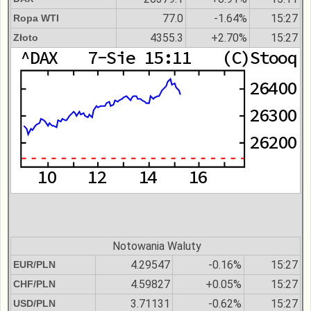
77.0
-1.64%
15:27
Ropa WTI
4355.3
+2.70%
15:27
Złoto
Notowania Waluty
4.29547
-0.16%
15:27
EUR/PLN
4.59827
+0.05%
15:27
CHF/PLN
3.71131
-0.62%
15:27
USD/PLN