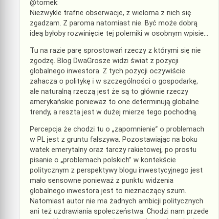
@tomek:
Niezwykle trafne obserwacje, z wieloma z nich się
zgadzam. Z paroma natomiast nie. Być może dobrą
ideą byłoby rozwinięcie tej polemiki w osobnym wpisie…
Tu na razie parę sprostowań rzeczy z którymi się nie
zgodzę. Blog DwaGrosze widzi świat z pozycji
globalnego inwestora. Z tych pozycji oczywiście
zahacza o politykę i w szczególności o gospodarkę,
ale naturalną rzeczą jest że są to głównie rzeczy
amerykańskie ponieważ to one determinują globalne
trendy, a reszta jest w dużej mierze tego pochodną.
Percepcja że chodzi tu o „zapomnienie” o problemach
w PL jest z gruntu fałszywa. Pozostawiając na boku
watek emerytalny oraz tarczy rakietowej, po prostu
pisanie o „problemach polskich” w kontekście
politycznym z perspektywy blogu inwestycyjnego jest
mało sensowne ponieważ z punktu widzenia
globalnego inwestora jest to nieznaczący szum.
Natomiast autor nie ma żadnych ambicji politycznych
ani też uzdrawiania społeczeństwa. Chodzi nam przede