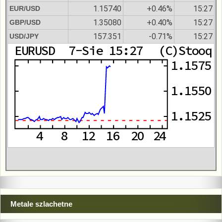
1.15740
+0.46%
15:27
EUR/USD
1.35080
+0.40%
15:27
GBP/USD
157.351
-0.71%
15:27
USD/JPY
Metale szlachetne