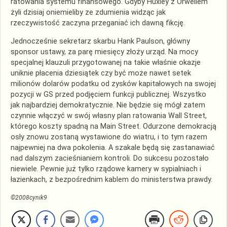
ratowania systemu finansowego. Gdyby Huxley z Orwellem
żyli dzisiaj oniemieliby ze zdumienia widząc jak
rzeczywistość zaczyna przeganiać ich dawną fikcję.
Jednocześnie sekretarz skarbu Hank Paulson, główny
sponsor ustawy, za parę miesięcy złoży urząd. Na mocy
specjalnej klauzuli przygotowanej na takie właśnie okazje
uniknie płacenia dziesiątek czy być może nawet setek
milionów dolarów podatku od zysków kapitałowych na swojej
pozycji w GS przed podjęciem funkcji publicznej. Wszystko
jak najbardziej demokratycznie. Nie będzie się mógł zatem
czynnie włączyć w swój własny plan ratowania Wall Street,
którego koszty spadną na Main Street. Odurzone demokracją
osły znowu zostaną wystawione do wiatru, i to tym razem
najpewniej na dwa pokolenia. A szakale będą się zastanawiać
nad dalszym zacieśnianiem kontroli. Do sukcesu pozostało
niewiele. Pewnie już tylko rządowe kamery w sypialniach i
łazienkach, z bezpośrednim kablem do ministerstwa prawdy.
©2008cynik9