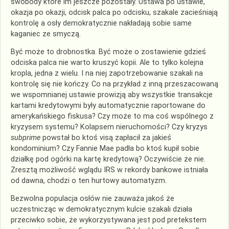
swobody które im jeszcze pozostały. Ustawa po ustawie,
okazja po okazji, odcisk palca po odcisku, szakale zacieśniają
kontrolę a osły demokratycznie nakładają sobie same
kaganiec ze smyczą.
Być może to drobnostka. Być może o zostawienie gdzieś
odciska palca nie warto kruszyć kopii. Ale to tylko kolejna
kropla, jedna z wielu. I na niej zapotrzebowanie szakali na
kontrolę się nie kończy. Co na przykład z inną przeszacowaną
we wspomnianej ustawie prowizją aby wszystkie transakcje
kartami kredytowymi były automatycznie raportowane do
amerykańskiego fiskusa? Czy może to ma coś wspólnego z
kryzysem systemu? Kolapsem nieruchomości? Czy kryzys
subprime
powstał bo ktoś visą zapłacił za jakieś
kondominium? Czy Fannie Mae padła bo ktoś kupił sobie
działkę pod ogórki na kartę kredytową? Oczywiście że nie.
Zresztą możliwość wglądu IRS w rekordy bankowe istniała
od dawna, chodzi o ten hurtowy automatyzm.
Bezwolna populacja osłów nie zauważa jakoś że
uczestnicząc w demokratycznym kulcie szakali działa
przeciwko sobie, że wykorzystywana jest pod pretekstem