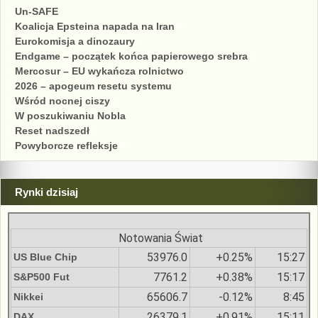
Un-SAFE
Koalicja Epsteina napada na Iran
Eurokomisja a dinozaury
Endgame – początek końca papierowego srebra
Mercosur – EU wykańcza rolnictwo
2026 – apogeum resetu systemu
Wśród nocnej ciszy
W poszukiwaniu Nobla
Reset nadszedł
Powyborcze refleksje
Rynki dzisiaj
Notowania Świat
53976.0
+0.25%
15:27
US Blue Chip
7761.2
+0.38%
15:17
S&P500 Fut
65606.7
-0.12%
8:45
Nikkei
26379.1
+0.91%
15:11
DAX