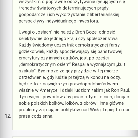
wszystkim o poprawne odczytywanie rysujących się
trendów światowych determinujących prądy
gospodarcze i ich wykorzystanie z libertariańskiej
perspektywy indywidualnego inwestora.
Uwagi o „osłach” nie należy, Broń Boże, odnosić
selektywnie do jednego kraju czy społeczeństwa.
Każdy świadomy uczestnik demokratycznej farsy
gdziekolwiek, każdy spodziewający się państwowej
emerytury czy innych datków, jest po części
„demokratycznym osłem” Respaila wyznajacym „kult
szakala”. Być może że gdy przyjdzie w tej mierze
otrzeźwienie, gdy ludzie przejrzą w końcu na oczy,
będzie to z największym prawdopodobieństwem
właśnie w Ameryce, i dzieki ludziom takim jak Ron Paul.
Tym więcej powodów aby pisać o tym i o nich, darujac
sobie polskich bolków, lolków, ziobrów i inne główne
problemy zajmujące polityków nad Wisłą. Lepiej to robi
prasa codzienna.