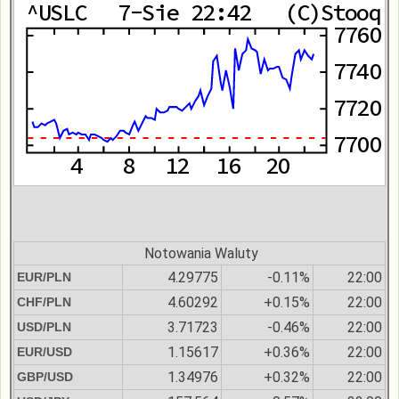
Notowania Waluty
4.29775
-0.11%
22:00
EUR/PLN
4.60292
+0.15%
22:00
CHF/PLN
3.71723
-0.46%
22:00
USD/PLN
1.15617
+0.36%
22:00
EUR/USD
1.34976
+0.32%
22:00
GBP/USD