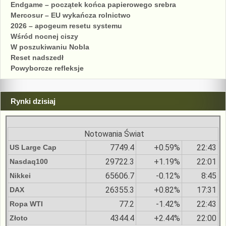
Endgame – początek końca papierowego srebra
Mercosur – EU wykańcza rolnictwo
2026 – apogeum resetu systemu
Wśród nocnej ciszy
W poszukiwaniu Nobla
Reset nadszedł
Powyborcze refleksje
Rynki dzisiaj
Notowania Świat
7749.4
+0.59%
22:43
US Large Cap
29722.3
+1.19%
22:01
Nasdaq100
65606.7
-0.12%
8:45
Nikkei
26355.3
+0.82%
17:31
DAX
77.2
-1.42%
22:43
Ropa WTI
4344.4
+2.44%
22:00
Złoto