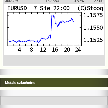
157.564
-0.57%
22:00
USD/JPY
Metale szlachetne