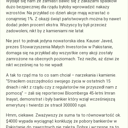
Wydaje się nam że zamiast bawić się z zakazami spadków
dużo bezpieczniej dla rządu byłoby wprowadzić nakazy
wzrostów. Na przykład co dzień akcje mają wzrastać o
conajmniej 1%. Z okazji świąt państwowych można by nawet
dodać jeden procent ekstra. Wszyscy by byli przecież
zadowoleni, nikt by z kamieniami nie latał.
Nie jest to jednak jedyna nowatorska idea. Kauser Javed,
prezes Stowarzyszenia Małych Investorów w Pakistanie,
domaga się na przykład aby wszystkie ceny akcji zostały
zamrożone na obecnych poziomach. Też nieźle, aż dziwi że
nikt wcześniej na to nie wpadł.
A tak to rząd ma to co sam chciał – narzekania i kamienie.
“Straciłem oszczędności swojego życia w ostatnich 15
dniach i nikt z rządu czy z regulatorów nie przyszedł nam z
pomocą” – żali się reporterowi Bloomberga 45-letni Imran
Inayat, demonstrat i były bankier który wziął wcześniejszą
emeryturę i twierdzi że stracił 300000 rupii.
Hmm, ciekawe. Zważywszy że suma ta to równowartość ok.
$4000 wypada wyciągnąć konkluzję że pobory bankierów w
Pakistanie do zawrotnych nie zależą. Dobre i wczesne za to