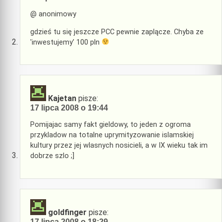
@ anonimowy
gdzieś tu się jeszcze PCC pewnie zaplącze. Chyba ze
'inwestujemy’ 100 pln
Kajetan
pisze:
17 lipca 2008 o 19:44
Pomijajac samy fakt gieldowy, to jeden z ogroma
przykladow na totalne uprymityzowanie islamskiej
kultury przez jej wlasnych nosicieli, a w IX wieku tak im
dobrze szlo ;]
goldfinger
pisze:
17 lipca 2008 o 18:29