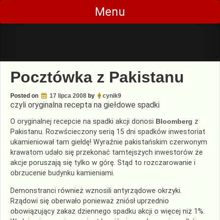
Skip
Menu
to
content
Pocztówka z Pakistanu
Posted on
17 lipca 2008
by
cynik9
czyli oryginalna recepta na giełdowe spadki
O oryginalnej recepcie na spadki akcji donosi
Bloomberg
z
Pakistanu. Rozwścieczony serią 15 dni spadków inwestoriat
ukamieniował tam giełdę! Wyraźnie pakistańskim czerwonym
krawatom udało się przekonać tamtejszych inwestorów że
akcje poruszają się tylko w górę. Stąd to rozczarowanie i
obrzucenie budynku kamieniami.
Demonstranci również wznosili antyrządowe okrzyki.
Rządowi się oberwało ponieważ zniósł uprzednio
obowiązujący zakaz dziennego spadku akcji o więcej niż 1%.