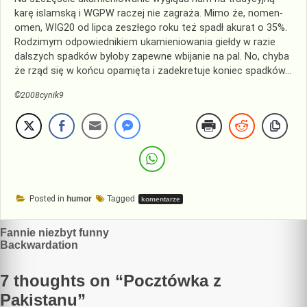
karę islamską i WGPW raczej nie zagraża. Mimo że, nomen-
omen, WIG20 od lipca zeszłego roku też spadł akurat o 35%.
Rodzimym odpowiednikiem ukamieniowania giełdy w razie
dalszych spadków byłoby zapewne wbijanie na pal. No, chyba
że rząd się w końcu opamięta i zadekretuje koniec spadków…
©2008cynik9
Posted in
humor
Tagged
komentarze
Nawigacja
Fannie niezbyt funny
Backwardation
wpisu
7 thoughts on “
Pocztówka z
Pakistanu
”