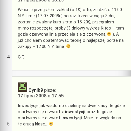
Właśnie przegrałem zakład (o 1$) o to, że dziś o 11.00
N.Y. time (17-07-2008r.) po raz trzeci w ciągu 3 dni,
zostanie zwalony kurs złota o 15-20$, przegrałem
mimo rozpoczętej próby (3 dniowy wykres Kitco – tam
gdzie czerwona linia przecięła się z czerwoną
). A
już chciałem opatentować teorię o najlepszej porze na
zakupy – 12.00 N.Y time.
G.F.
Cynik9
pisze:
17 lipca 2008 o 17:55
Inwestycje jak wiadomo dzielimy na dwie klasy: te gdzie
martwimy się o zwrot
z inwestycji
oraz te gdzie
martwimy sie o zwrot
inwestycji
. Mnie to wygląda na
tę drugą klasę…