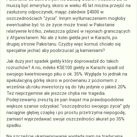
muszą być emerytury, skoro w wieku 45 lat można przejść na
zasłużony odpoczynek, mając zaledwie $4000 w
oszczednościach “życia”. Innym wytłumaczeniem mogłoby
ewentualnie być to że życie może trwać w Pakistanie
relatywnie krótko, zwłaszcza gdzieś w rejonach graniczących
z Afganistanem. No ale z kolei giełda jest w Karachi, po
drugiej stronie Pakistanu. Czyżby więc komuś chciało się
specjalnie jechać aby poobrzucać ją kamieniami?
Jak duży jest spadek giełdy który doprowadził do takich
rozruchów? A no, indeks KSE100 giełdy w Karachi spadł od
swojego kwietniowego piku o ok. 35%. Wygląda to jednak na
spekulacyjną górkę skoro w porównaniu z poziomem z
września ub.roku inwestorzy są do tyłu jedynie o jakieś 20%.
Też nieprzyjemnie ale jeszcze chyba nie tragedia.
Podejrzewamy zresztą że pan Inayat ma prawdopodobnie
większe szanse odzyskać “oszczędności swojego życia” gdy
naciągnie głębiej czapkę i po prostu przetrzyma niepogodę,
zamiast wyprzedawać swoje oszczedności akurat po 35%
spadku.
Na szczęście ukamieniowanie wygląda nam na tradycyjną