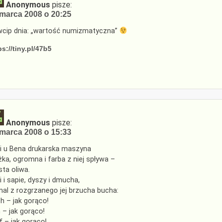
Anonymous
pisze:
marca 2008 o 20:25
cip dnia: „wartość numizmatyczna”
ps://tiny.pl/47b5
Anonymous
pisze:
marca 2008 o 15:33
i u Bena drukarska maszyna
żka, ogromna i farba z niej spływa –
sta oliwa.
i i sapie, dyszy i dmucha,
al z rozgrzanego jej brzucha bucha:
h – jak gorąco!
 – jak gorąco!
f – jak gorąco!