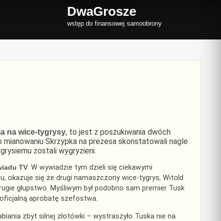
DwaGrosze
wstęp do finansowej samoobrony
, to jest z poszukiwania dwóch
a na wice-tygrysy
 mianowaniu Skrzypka na prezesa skonstatowali nagle
grysiemu zostali wygryzieni.
iadu TV
. W wywiadzie tym dzieli się ciekawymi
u, okazuje się że drugi namaszczony wice-tygrys, Witold
drugie głupstwo. Myśliwym był podobno sam premier Tusk
oficjalną aprobatę szefostwa.
biania zbyt silnej złotówki – wystraszyło Tuska nie na