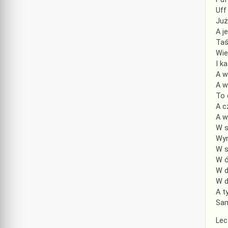
Uff
Już
A j
Taś
Wiel
I k
A w
A w
To 
A c
A w
W s
Wyr
W s
W ó
W d
W d
A t
Sam
Lec