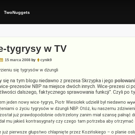
TwoNuggets
e-tygrysy w TV
15 marca 2008
by
cynik9
ryzieniu się tygrysów w dżungli
y się na tym blogu niedawno z prezesa Skrzypka i jego
polowani
ice-prezesów NBP na miejsce dwóch innych. Wice-prezesi ci po
liwości dalszego, faktycznego sprawowania funkcji”. Czyli po ty
 jeden nowy wice-tygrys, Piotr Wiesiołek udzielił był niedawno
wyw
eniami o życiu tygrysów w dżungli NBP. Otóż, ku naszemu zdziwieni
 został już prawdopodobnie odstrzelony zanim miał szansę palnąć 
 dał mu jakieś kontrasygnaty czy czego tam potrzeba aby otrzymać 
 już pierwsze głupstwo chlapnięte przez Kozińskiego – o planie osła