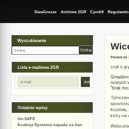
Skip
to
DwaGrosze
Archiwa 2GR
Cynik9
Regulamin
content
Wyszukiwanie
Wic
Szukaj:
Posted on
czyli o g
Lista e-mailowa 2GR
Śmialiśm
nowych w
“brak moż
Tymczasem
spostrzeż
Ostatnie wpisy
Koziński,
który nie
Un-SAFE
Koalicja Epsteina napada na Iran
Widocznie