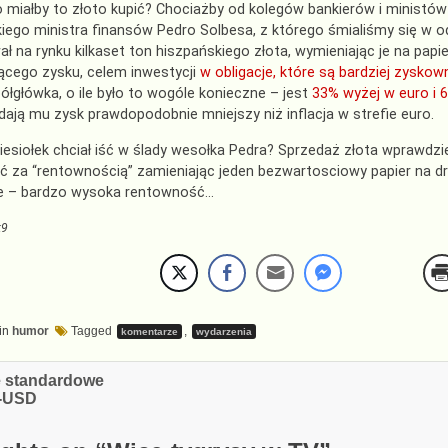
 miałby to złoto kupić? Chociażby od kolegów bankierów i ministów
iego ministra finansów Pedro Solbesa, z którego śmialiśmy się w 
 na rynku kilkaset ton hiszpańskiego złota, wymieniając je na papi
ącego zysku, celem inwestycji
w obligacje, które są bardziej zyskow
ółgłówka, o ile było to wogóle konieczne – jest
33%
wyżej w euro
i 
 dają mu zysk prawdopodobnie mniejszy niż inflacja w strefie euro.
esiołek chciał iść w ślady wesołka Pedra? Sprzedaż złota wprawdzi
ć za “rentownością” zamieniając jeden bezwartosciowy papier na drug
 – bardzo wysoka rentowność…
k9
in
humor
Tagged
,
komentarze
wydarzenia
cja
e standardowe
F-USD