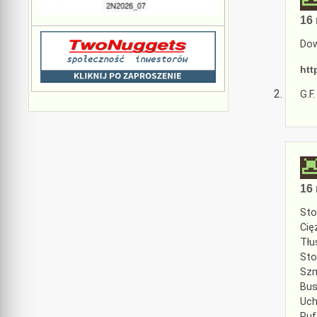
16 
Dow
htt
G.F.
16 
Sto
Cię
Tłu
Sto
Szm
Bus
Uch
Puf