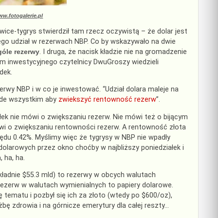
w.fotogalerie.pl
ce-tygrys stwierdził tam rzecz oczywistą – że dolar jest
jego udział w rezerwach NBP. Co by wskazywało na dwie
góle rezerwy
. I druga, że nacisk kładzie nie na gromadzenie
ium inwestycyjnego czytelnicy DwuGroszy wiedzieli
dek.
erwy NBP i w co je inwestować. “Udział dolara maleje na
zede wszystkim aby
zwiekszyć rentowność rezerw
”.
ek nie mówi o zwiększaniu rezerw. Nie mówi też o bijącym
ówi o zwiększaniu rentowności rezerw. A rentowność złota
ędu 0.42%. Myślimy więc że tygrysy w NBP nie wpadły
dolarowych przez okno choćby w najbliższy poniedziałek i
 ha, ha.
kładnie $55.3 mld) to rezerwy w obcych walutach
rezerw w walutach wymienialnych to papiery dolarowe.
 tematu i pozbył się ich za złoto (wtedy po $600/oz),
żbę zdrowia i na górnicze emerytury dla całej reszty…