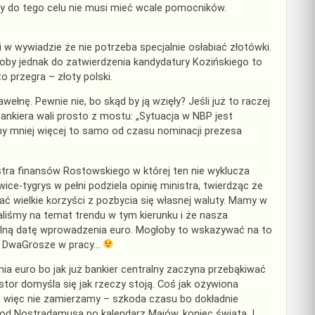
óry do tego celu nie musi mieć wcale pomocników.
i w wywiadzie że nie potrzeba specjalnie osłabiać złotówki.
łoby jednak do zatwierdzenia kandydatury Kozińskiego to
 przegra – złoty polski.
łnę. Pewnie nie, bo skąd by ją wzięły? Jeśli już to raczej
bankiera wali prosto z mostu: „Sytuacja w NBP jest
y mniej więcej to samo od czasu nominacji prezesa
stra finansów Rostowskiego w której ten nie wyklucza
wice-tygrys w pełni podziela opinię ministra, twierdząc że
ać wielkie korzyści z pozbycia się własnej waluty. Mamy w
liśmy na temat trendu w tym kierunku i że nasza
lną datę wprowadzenia euro. Mogłoby to wskazywać na to
ie DwaGrosze w pracy…
 euro bo jak już bankier centralny zaczyna przebąkiwać
stor domyśla się jak rzeczy stoją. Coś jak ożywiona
ć więc nie zamierzamy – szkoda czasu bo dokładnie
od Nostradamusa po kalendarz Majów, koniec świata. I