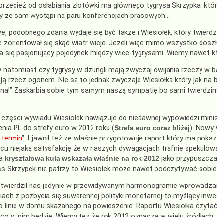
 przecież od osłabiania złotówki ma głównego tygrysa Skrzypka, kt
y że sam wystąpi na paru konferencjach prasowych…
e, podobnego zdania wydaje się być także i Wiesiołek, który twierdz
 zorientował się skąd wiatr wieje. Jeżeli więc mimo wszystko dosz
 się pasjonujący pojedynek między wice-tygrysami. Wiemy nawet kto
 natomiast czy tygrysy w dżungli mają zwyczaj owijania rzeczy w bawe
ją rzecz ogonem. Nie są to jednak zwyczaje Wiesiołka który jak na 
na!” Zaskarbia sobie tym samym naszą sympatię bo sami twierdzim
 części wywiadu Wiesiołek nawiązuje do niedawnej wypowiedzi mini
enia PL do strefy euro w 2012 roku (
Strefa euro coraz bliżej
). Nowy 
 termin
”. Ujawnił też że właśnie przygotowuje raport który ma pokaz
cu niejaką satysfakcję że w naszych dywagacjach trafnie spekulowa
na
kryształowa kula wskazała właśnie na rok 2012
jako przypuszcza
oss Skrzypek nie patrzy to Wiesiołek może nawet podczytywać sob
twierdził nas jedynie w przewidywanym harmonogramie wprowadzania
iach z pozbycia się suwerennej polityki monetarnej to myślący inwe
o linie w domu skazanego na powieszenie. Raportu Wiesiołka czyta
o w nim będzie. Wiemy też że rok 2012 oznacza w wielu źródłach, 