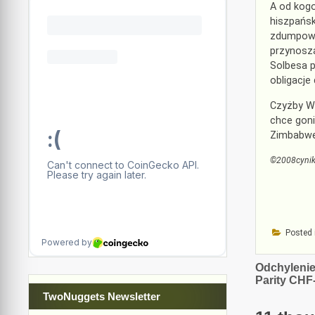
A od kogo
hiszpańsk
zdumpował
przynosz
Solbesa p
obligacje
Czyżby Wi
chce goni
Zimbabwe
©2008cyni
Posted 
Nawiga
Odchyleni
Parity CH
wpisu
TwoNuggets Newsletter