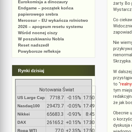
Eurokomisja a dinozaury
żarty. Bo
Endgame – początek końca
Wystarcz
papierowego srebra
Co ciekaw
Mercosur – EU wykańcza rolnictwo
Widocznie
2026 – apogeum resetu systemu
zapowiada
Wśród nocnej ciszy
W poszukiwaniu Nobla
Nie wiemy
Reset nadszedł
przykrywa
Powyborcze refleksje
nienormal
Skrzypka.
Rynki dzisiaj
W dalszej
przystąpi
to “
realny
Notowania Świat
tym miejs
redakcyj
7718.7
-0.15%
17:50
US Large Cap
że jak b
29473.7
-0.05%
17:49
Nasdaq100
Obecnie u
65683.3
-0.93%
8:45
Nikkei
o korzyśc
26165.2
+0.15%
17:30
DAX
dyskusja 
77.0
+2.35%
17:50
Ropa WTI
wiadomo c