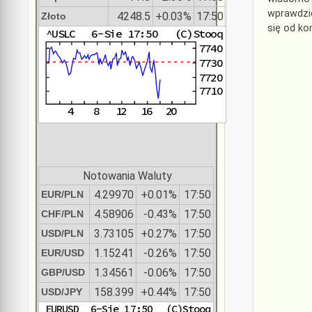
wprawdzie
4248.5
+0.03%
17:50
Złoto
się od k
Notowania Waluty
4.29970
+0.01%
17:50
EUR/PLN
4.58906
-0.43%
17:50
CHF/PLN
3.73105
+0.27%
17:50
USD/PLN
1.15241
-0.26%
17:50
EUR/USD
1.34561
-0.06%
17:50
GBP/USD
158.399
+0.44%
17:50
USD/JPY