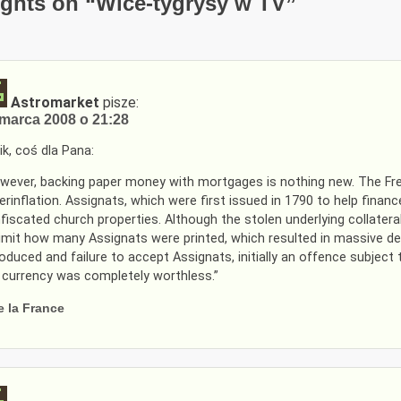
ghts on “
Wice-tygrysy w TV
”
Astromarket
pisze:
marca 2008 o 21:28
ik, coś dla Pana:
wever, backing paper money with mortgages is nothing new. The French
erinflation. Assignats, which were first issued in 1790 to help fina
fiscated church properties. Although the stolen underlying collater
limit how many Assignats were printed, which resulted in massive dep
roduced and failure to accept Assignats, initially an offence subject 
 currency was completely worthless.”
e la France