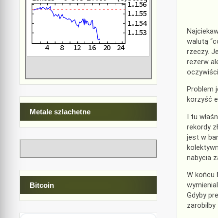
Najciekaw
walutą “c
rzeczy. J
rezerw al
oczywiści
Problem j
korzyść 
Metale szlachetne
I tu właś
rekordy z
jest w ba
kolektywn
nabycia z
W końcu
wymienial
Bitcoin
Gdyby pre
zarobiłby