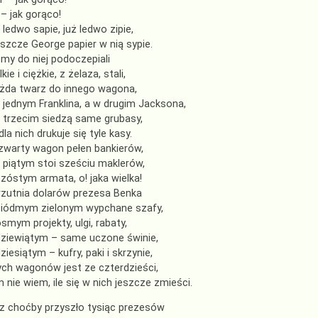
 – jak gorąco!
 ledwo sapie, już ledwo zipie,
eszcze George papier w nią sypie.
my do niej podoczepiali
kie i ciężkie, z żelaza, stali,
ażda twarz do innego wagona,
 jednym Franklina, a w drugim Jacksona,
 trzecim siedzą same grubasy,
dla nich drukuje się tyle kasy.
zwarty wagon pełen bankierów,
 piątym stoi sześciu maklerów,
zóstym armata, o! jaka wielka!
zutnia dolarów prezesa Benka
iódmym zielonym wypchane szafy,
smym projekty, ulgi, rabaty,
ziewiątym – same uczone świnie,
ziesiątym – kufry, paki i skrzynie,
ych wagonów jest ze czterdzieści,
 nie wiem, ile się w nich jeszcze zmieści.
z choćby przyszło tysiąc prezesów