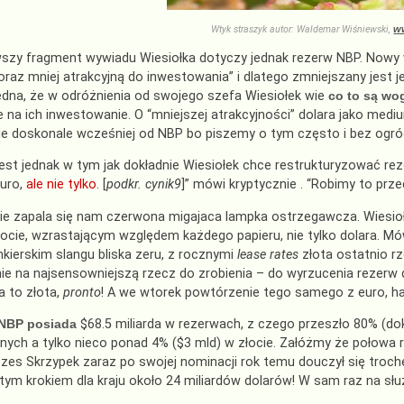
Wtyk straszyk autor: Waldemar Wiśniewski,
ww
szy fragment wywiadu Wiesiołka dotyczy jednak rezerw NBP. Nowy wi
oraz mniej atrakcyjną do inwestowania” i dlatego zmniejszany jest 
edna, że w odróżnienia od swojego szefa Wiesiołek wie
co to są wo
e na ich inwestowanie. O “mniejszej atrakcyjności” dolara jako med
e doskonale wcześniej od NBP bo piszemy o tym często i bez ogró
est jednak w tym jak dokładnie Wiesiołek chce restrukturyzować rez
euro,
ale nie tylko
. [
podkr. cynik9
]” mówi kryptycznie . “Robimy to pr
nie zapala się nam czerwona migajaca lampka ostrzegawcza. Wiesioł
łocie, wzrastającym względem każdego papieru, nie tylko dolara. M
nkierskim slangu bliska zeru, z rocznymi
lease rates
złota ostatnio rz
ie na najsensowniejszą rzecz do zrobienia – do wyrzucenia rezerw 
a to złota,
pronto
! A we wtorek powtórzenie tego samego z euro, ha,
NBP posiada
$68.5 miliarda w rezerwach, z czego przeszło 80% (do
nych a tylko nieco ponad 4% ($3 mld) w złocie. Załóżmy że połowa 
zes Skrzypek zaraz po swojej nominacji rok temu douczył się trochę
 tym krokiem dla kraju około 24 miliardów dolarów! W sam raz na słu