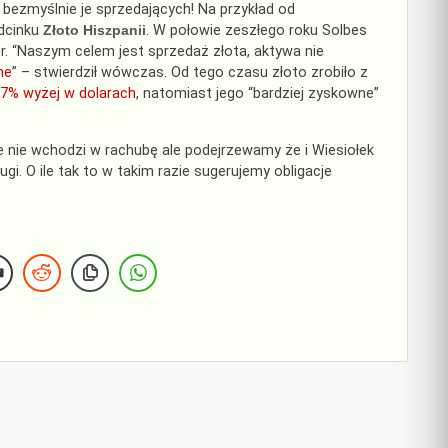
 bezmyślnie je sprzedających! Na przykład od
odcinku
Złoto Hiszpanii
. W połowie zeszłego roku Solbes
er. “Naszym celem jest sprzedaż złota, aktywa nie
ne
” – stwierdził wówczas. Od tego czasu złoto zrobiło z
67% wyżej w dolarach
, natomiast jego “bardziej zyskowne”
e nie wchodzi w rachubę ale podejrzewamy że i Wiesiołek
i. O ile tak to w takim razie sugerujemy obligacje