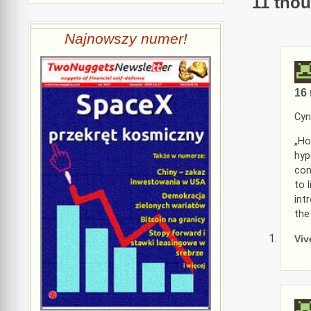
11 thou
Najnowszy numer!
16 
Cyn
„Ho
hyp
con
to 
int
the
Viv