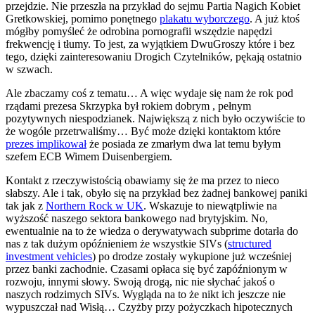
przejdzie. Nie przeszła na przykład do sejmu Partia Nagich Kobiet
Gretkowskiej, pomimo ponętnego
plakatu wyborczego
. A już ktoś
mógłby pomyśleć że odrobina pornografii wszędzie napędzi
frekwencję i tłumy. To jest, za wyjątkiem DwuGroszy które i bez
tego, dzięki zainteresowaniu Drogich Czytelników, pękają ostatnio
w szwach.
Ale zbaczamy coś z tematu… A więc wydaje się nam że rok pod
rządami prezesa Skrzypka był rokiem dobrym , pełnym
pozytywnych niespodzianek. Największą z nich było oczywiście to
że wogóle przetrwaliśmy… Być może dzięki kontaktom które
prezes implikował
że posiada ze zmarłym dwa lat temu byłym
szefem ECB Wimem Duisenbergiem.
Kontakt z rzeczywistością obawiamy się że ma przez to nieco
słabszy. Ale i tak, obyło się na przykład bez żadnej bankowej paniki
tak jak z
Northern Rock w UK
. Wskazuje to niewątpliwie na
wyższość naszego sektora bankowego nad brytyjskim. No,
ewentualnie na to że wiedza o derywatywach subprime dotarła do
nas z tak dużym opóźnieniem że wszystkie SIVs (
structured
investment vehicles
) po drodze zostały wykupione już wcześniej
przez banki zachodnie. Czasami opłaca się być zapóźnionym w
rozwoju, innymi słowy. Swoją drogą, nic nie słychać jakoś o
naszych rodzimych SIVs. Wygląda na to że nikt ich jeszcze nie
wypuszczał nad Wisłą… Czyżby przy pożyczkach hipotecznych