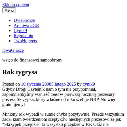
Skip to content
Menu
DwaGrosze
Archiwa 2GR
Cynik9
Regulamin
TwoNuggets
DwaGrosze
wstęp do finansowej samoobrony
Rok tygrysa
Posted on
10 stycznia 2008
5 lutego 2025
by
cynik9
Gdyby Drogi Czytelnik nam o tym nie przypomniał,
zapomnielibyśmy wznieść toast w pierwszą rocznicę prezesury
prezesa Skrzypka, który właśnie od roku szefuje NBP. No więc
gratulujemy!
Miniony rok wypadł w sumie chyba pozytywnie. Przede wszystkim
zadał kłam twierdzeniom sceptyków niechętnych prezesowi że jak
“Skrzypek przejdzie” to wszystko przejdzie w RP. Otóż nie