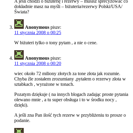
A jeśli chodzi o biżuterię i rezerwy – musisz sprecyzować co
dokładnie masz na myśli – biżuteria/rezerwy Polski/USA/
Świata?
Anonymous
pisze:
11 stycznia 2008 o 00:25
W biżuteri tylko o tony pytam , a nie o cene.
Anonymous
pisze:
11 stycznia 2008 o 00:20
wiec około 72 miliony złotych za tone złota jak rozumie.
Chyba źle zostałem zrozumiany ,pytałem o rezerwy złota w
sztabkach , wyrażone w tonach.
Pozatym dziękuje ( na innych blogach zadając proste pytania
olewano mnie , a tu super obsługa i to w środku nocy ,
dzięki).
A jeśli zna Pan ilość tych rezerw w przybliżeniu to prosze o
podanie.