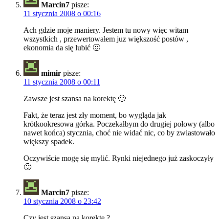
Marcin7
pisze:
11 stycznia 2008 o 00:16
Ach gdzie moje maniery. Jestem tu nowy więc witam
wszystkich , przewertowałem juz większość postów ,
ekonomia da się lubić 🙂
mimir
pisze:
11 stycznia 2008 o 00:11
Zawsze jest szansa na korektę 🙂
Fakt, że teraz jest zły moment, bo wygląda jak
krótkookresowa górka. Poczekałbym do drugiej połowy (albo
nawet końca) stycznia, choć nie widać nic, co by zwiastowało
większy spadek.
Oczywiście mogę się mylić. Rynki niejednego już zaskoczyły
🙂
Marcin7
pisze:
10 stycznia 2008 o 23:42
Czy jest szansa na korekte ?