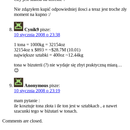
Nie zdązyłem kupić odpowiedniej ilosci a teraz jest troche zły
moment na kupno :/
Cynik9
pisze:
10 stycznia 2008 o 23:38
1 tona = 1000kg = 32154oz
32154oz x $893 = ~$28.7M (10.01)
największe sztabki = 400oz ~12.44kg
tona w bizuterii (?) nie wydaje się zbyt praktyczną miarą…
😉
Anonymous
pisze:
10 stycznia 2008 o 23:19
mam pytanie :
ile kosztuje tona złota i ile ton jest w sztabkach , a nawet
szacunki tego w biżutari w tonach.
Comments are closed.