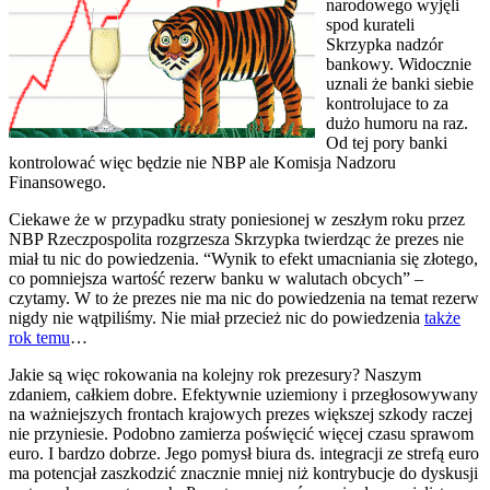
narodowego wyjęli
spod kurateli
Skrzypka nadzór
bankowy. Widocznie
uznali że banki siebie
kontrolujace to za
dużo humoru na raz.
Od tej pory banki
kontrolować więc będzie nie NBP ale Komisja Nadzoru
Finansowego.
Ciekawe że w przypadku straty poniesionej w zeszłym roku przez
NBP Rzeczpospolita rozgrzesza Skrzypka twierdząc że prezes nie
miał tu nic do powiedzenia. “Wynik to efekt umacniania się złotego,
co pomniejsza wartość rezerw banku w walutach obcych” –
czytamy. W to że prezes nie ma nic do powiedzenia na temat rezerw
nigdy nie wątpiliśmy. Nie miał przecież nic do powiedzenia
także
rok temu
…
Jakie są więc rokowania na kolejny rok prezesury? Naszym
zdaniem, całkiem dobre. Efektywnie uziemiony i przegłosowywany
na ważniejszych frontach krajowych prezes większej szkody raczej
nie przyniesie. Podobno zamierza poświęcić więcej czasu sprawom
euro. I bardzo dobrze. Jego pomysł biura ds. integracji ze strefą euro
ma potencjał zaszkodzić znacznie mniej niż kontrybucje do dyskusji