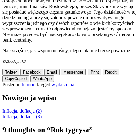
o stopach procentowych. Poza tym w porównaniu do specjalisty w
temacie, min. finansów Rostowskiego, prezes Skrzypek nie wydaje
się posiadać większego ciężaru gatunkowego. Jego działalność w tej
dziedzinie ograniczy się zatem zapewnie do przewidywalnego
wypuszczenia jednego czy dwóch raportów o wielkich korzyściach
z wprowadzenia euro. O odpowiedni entuzjazm jesteśmy spokojni.
Nie może przecież być inaczej skoro do euro przekonywać ma sam
bank centralny.
Na szczęście, jak wspomnieliśmy, i tego nikt nie bierze poważnie.
©2008cynik9
Twitter
Facebook
Email
Messenger
Print
Reddit
Copy
Copied
WhatsApp
Posted in
humor
Tagged
wydarzenia
Nawigacja wpisu
Inflacja, deflacja (2)
Inflacja, deflacja (3)
9 thoughts on “
Rok tygrysa
”