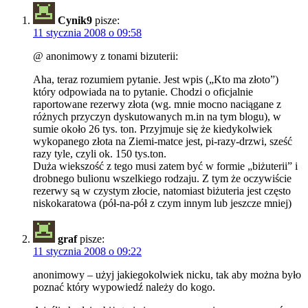
Cynik9
pisze:
11 stycznia 2008 o 09:58
@ anonimowy z tonami bizuterii:
Aha, teraz rozumiem pytanie. Jest wpis („Kto ma złoto”)
który odpowiada na to pytanie. Chodzi o oficjalnie
raportowane rezerwy złota (wg. mnie mocno naciągane z
różnych przyczyn dyskutowanych m.in na tym blogu), w
sumie około 26 tys. ton. Przyjmuje się że kiedykolwiek
wykopanego złota na Ziemi-matce jest, pi-razy-drzwi, sześć
razy tyle, czyli ok. 150 tys.ton.
Duża wiekszość z tego musi zatem być w formie „biżuterii” i
drobnego bulionu wszelkiego rodzaju. Z tym że oczywiście
rezerwy są w czystym złocie, natomiast biżuteria jest często
niskokaratowa (pół-na-pół z czym innym lub jeszcze mniej)
graf
pisze:
11 stycznia 2008 o 09:22
anonimowy – użyj jakiegokolwiek nicku, tak aby można było
poznać który wypowiedź należy do kogo.