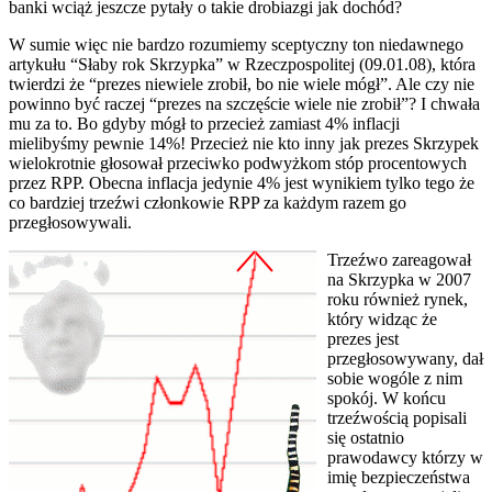
banki wciąż jeszcze pytały o takie drobiazgi jak dochód?
W sumie więc nie bardzo rozumiemy sceptyczny ton niedawnego
artykułu “Słaby rok Skrzypka” w Rzeczpospolitej (09.01.08), która
twierdzi że “prezes niewiele zrobił, bo nie wiele mógł”. Ale czy nie
powinno być raczej “prezes na szczęście wiele nie zrobił”? I chwała
mu za to. Bo gdyby mógł to przecież zamiast 4% inflacji
mielibyśmy pewnie 14%! Przecież nie kto inny jak prezes Skrzypek
wielokrotnie głosował przeciwko podwyżkom stóp procentowych
przez RPP. Obecna inflacja jedynie 4% jest wynikiem tylko tego że
co bardziej trzeźwi członkowie RPP za każdym razem go
przegłosowywali.
Trzeźwo zareagował
na Skrzypka w 2007
roku również rynek,
który widząc że
prezes jest
przegłosowywany, dał
sobie wogóle z nim
spokój. W końcu
trzeźwością popisali
się ostatnio
prawodawcy którzy w
imię bezpieczeństwa