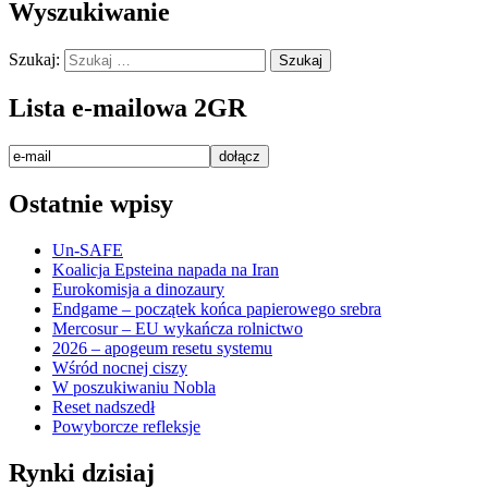
Wyszukiwanie
Szukaj:
Lista e-mailowa 2GR
Ostatnie wpisy
Un-SAFE
Koalicja Epsteina napada na Iran
Eurokomisja a dinozaury
Endgame – początek końca papierowego srebra
Mercosur – EU wykańcza rolnictwo
2026 – apogeum resetu systemu
Wśród nocnej ciszy
W poszukiwaniu Nobla
Reset nadszedł
Powyborcze refleksje
Rynki dzisiaj