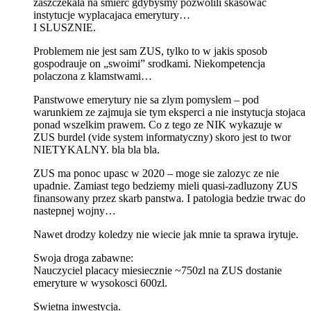
zaszczekala na smierc gdybysmy pozwolili skasowac
instytucje wyplacajaca emerytury…
I SLUSZNIE.
Problemem nie jest sam ZUS, tylko to w jakis sposob
gospodrauje on „swoimi” srodkami. Niekompetencja
polaczona z klamstwami…
Panstwowe emerytury nie sa zlym pomyslem – pod
warunkiem ze zajmuja sie tym eksperci a nie instytucja stojaca
ponad wszelkim prawem. Co z tego ze NIK wykazuje w
ZUS burdel (vide system informatyczny) skoro jest to twor
NIETYKALNY. bla bla bla.
ZUS ma ponoc upasc w 2020 – moge sie zalozyc ze nie
upadnie. Zamiast tego bedziemy mieli quasi-zadluzony ZUS
finansowany przez skarb panstwa. I patologia bedzie trwac do
nastepnej wojny…
Nawet drodzy koledzy nie wiecie jak mnie ta sprawa irytuje.
Swoja droga zabawne:
Nauczyciel placacy miesiecznie ~750zl na ZUS dostanie
emeryture w wysokosci 600zl.
Swietna inwestycja.