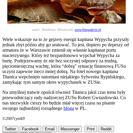
autor: Waldemar Wiśniewski,
www.fotogalerie.pl
Wiele wskazuje na to że gejzery energii kapitana Wypycha przyszły
jednak zbyt późno aby go uratować. To jest, dopiero po depeszy od
armatora że w Warszawie zmienił się własnie kapitanat portu
macierzystego. Który też bezpardonowo wypchał Wypycha za
burtę. Podejrzewamy że nie bez soczystej odprawy za trudną,
pięciomiesięczną wachtę, która “dobrą” sytuację finansową FUSu
uczyni zapewne nieco mniej dobrą. Na fotel nowego kapitana
Titanica wepchnięto natomiast niejakiego Sylwestra Rypińskiego,
zamykając tym samym okres wypychanek w ZUSie.
Na zmyślnej tratwie opuścił również Titanica jakiś czas temu były
przewodniczący rady nadzorczej ZUSu Robert Gwiazdowski. Co
nas niezwykle cieszy bo będzie miał więcej czasu na pisanie
swojego najbardziej rozsądnego
bloga
w PL.
©2007cynik9
Twitter
Facebook
Email
Messenger
Print
Reddit