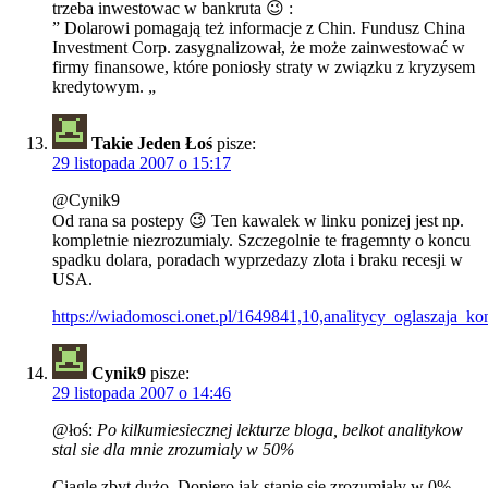
trzeba inwestowac w bankruta 😉 :
” Dolarowi pomagają też informacje z Chin. Fundusz China
Investment Corp. zasygnalizował, że może zainwestować w
firmy finansowe, które poniosły straty w związku z kryzysem
kredytowym. „
Takie Jeden Łoś
pisze:
29 listopada 2007 o 15:17
@Cynik9
Od rana sa postepy 😉 Ten kawalek w linku ponizej jest np.
kompletnie niezrozumialy. Szczegolnie te fragemnty o koncu
spadku dolara, poradach wyprzedazy zlota i braku recesji w
USA.
https://wiadomosci.onet.pl/1649841,10,analitycy_oglaszaja_k
Cynik9
pisze:
29 listopada 2007 o 14:46
@łoś:
Po kilkumiesiecznej lekturze bloga, belkot analitykow
stal sie dla mnie zrozumialy w 50%
Ciągle zbyt dużo. Dopiero jak stanie sie zrozumiały w 0%