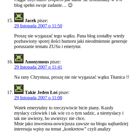
blog spełni swoje zadanie… 😉
Jacek
pisze:
29 listopada 2007 o 11:50
Proszę nie wygaszać tego wątku. Pana blog zostałby wtedy
pozbawiony sporej ilości humoru jaki nieodmiennie generuje
poruszanie tematu ZUSu i emerytur.
Anonymous
pisze:
29 listopada 2007 o 11:41
Na rany Chrystusa, proszę nie nie wygaszać wątku Titanica !!
Takie Jeden Łoś
pisze:
29 listopada 2007 o 11:08
Watek emerytalny to rzeczywiscie bicie piany. Kazdy
myslacy czlowiek i tak wie co o tym sadzic, a niemyslacy i
tak nie uwierzy, bo uwierzyc nie chce.
Mnie jako inwestora-nowicjusza zawsze na blogu najbardziej
interesuja wpisy na temat „konkretow” czyli analizy