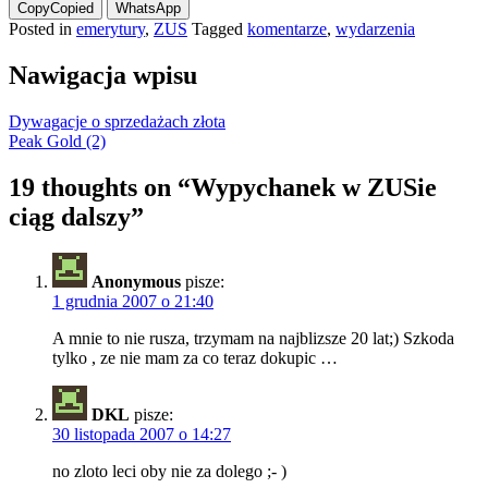
Copy
Copied
WhatsApp
Posted in
emerytury
,
ZUS
Tagged
komentarze
,
wydarzenia
Nawigacja wpisu
Dywagacje o sprzedażach złota
Peak Gold (2)
19 thoughts on “
Wypychanek w ZUSie
ciąg dalszy
”
Anonymous
pisze:
1 grudnia 2007 o 21:40
A mnie to nie rusza, trzymam na najblizsze 20 lat;) Szkoda
tylko , ze nie mam za co teraz dokupic …
DKL
pisze:
30 listopada 2007 o 14:27
no zloto leci oby nie za dolego ;- )