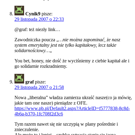
Cynik9
pisze:
29 listopada 2007 o 22:33
@graf: też niezły link…
Zawodniczka poucza „
…nie można zapominać, że nasz
system emerytalny jest nie tylko kapitałowy, lecz także
solidarnościowy…
„
You bet, honey, nie dość że wyciśniemy z ciebie kapitał ale i
go solidarnie rozkradniemy.
graf
pisze:
29 listopada 2007 o 21:58
Nowa „liberalna” władza zamierza ukraść nasze(co ja mówię,
jakie tam one nasze) pieniądze z OFE.
https://www.pb.pl/Default2.aspx?ArticleID=f5777838-8c8d-
4b6a-b370-1fc708f2d3c6
Tym razem nawet się nie szczypią w plany pośrednie i
znieczulenie.
Ale może to i lepiej – szybko sytuacja stanie się jasna.