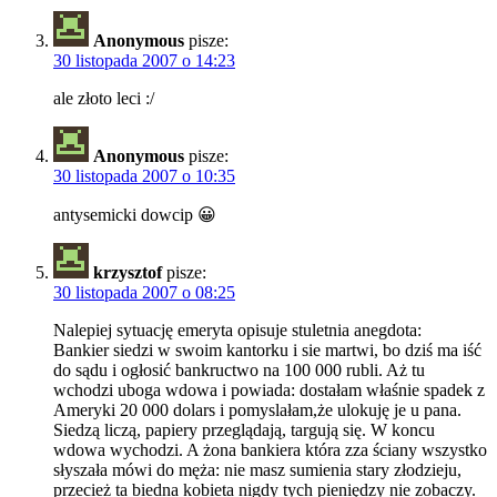
Anonymous
pisze:
30 listopada 2007 o 14:23
ale złoto leci :/
Anonymous
pisze:
30 listopada 2007 o 10:35
antysemicki dowcip 😀
krzysztof
pisze:
30 listopada 2007 o 08:25
Nalepiej sytuację emeryta opisuje stuletnia anegdota:
Bankier siedzi w swoim kantorku i sie martwi, bo dziś ma iść
do sądu i ogłosić bankructwo na 100 000 rubli. Aż tu
wchodzi uboga wdowa i powiada: dostałam właśnie spadek z
Ameryki 20 000 dolars i pomyslałam,że ulokuję je u pana.
Siedzą liczą, papiery przeglądają, targują się. W koncu
wdowa wychodzi. A żona bankiera która zza ściany wszystko
słyszała mówi do męża: nie masz sumienia stary złodzieju,
przecież ta biedna kobieta nigdy tych pieniędzy nie zobaczy.