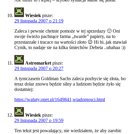
Wiesiek
pisze:
29 listopada 2007 o 21:19
Zaleca i pewnie chetnie pomoże w tej sprzedazy 🙂 Oni
swoje świeżo pachnące farma „twarde” papiery, na to
przestarzałe i tracace na wartości złoto 😉 Hi hi..jak mawiał
Cynik, to nadaje sie na kilka śmiechów Debeta ..uhahaa :))
Astromarket
pisze:
29 listopada 2007 o 20:27
A tymczasem Goldman Sachs zaleca pozbycie się złota, bo
teraz dolar znowu będzie silny a ludziom będzie żyło się
dostatniej:
https://waluty.onet.pl/1649841,wiadomosci.html
Wiesiek
pisze:
29 listopada 2007 o 19:59
Ten tekst jest powalający, nie wiedziałem, że aby zarobic