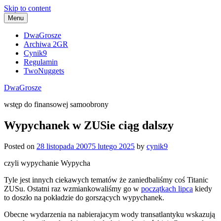
Skip to content
Menu
DwaGrosze
Archiwa 2GR
Cynik9
Regulamin
TwoNuggets
DwaGrosze
wstęp do finansowej samoobrony
Wypychanek w ZUSie ciąg dalszy
Posted on
28 listopada 2007
5 lutego 2025
by
cynik9
czyli wypychanie Wypycha
Tyle jest innych ciekawych tematów że zaniedbaliśmy coś Titanic
ZUSu. Ostatni raz wzmiankowaliśmy go w
początkach lipca
kiedy
to doszło na pokładzie do gorszących wypychanek.
Obecne wydarzenia na nabierajacym wody transatlantyku wskazują