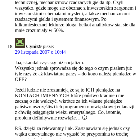
technicznej, mechanizmow rzadzacych gielda itp. Czyli
wszystko, gdzie moge sie obeznac z inwestorskim zargonem i
inwestorskimi schematami mysleni, a takze mechanizmami
rzadzacymi gielda i systemem finansowym. Po
kilkumiesiecznej lekturze bloga, belkot analitykow stal sie dla
mnie zrozumialy w 50%.
Cynik9
pisze:
29 listopada 2007 o 10:44
Jaa, skandal czystszy niż socjalizm.
Wszystko jednak sprowadza się do tego o czym pisałem już
tyle razy że aż klawiatura parzy – do kogo należą pieniądze w
OFE?
Jeżeli ludzie nie zrozumieją że są to ICH pieniądze na
KONTACH IMIENNYCH które państwo kradnie i nie
zaczną o nie walczyć, wkrótce za ich własne pieniądze
państwo uszczęśliwi ich programem obowiązkowej eutanazji
z chwilą osiągnięcia wieku emerytalnego. Co, istotnie,
problem definitywnie rozwiąże… 🙁
P.S. dzięki za relewantny link. Zastanawiam się jednak czy
wątku emerytalnego nie wygasić bo przypomina to trochę