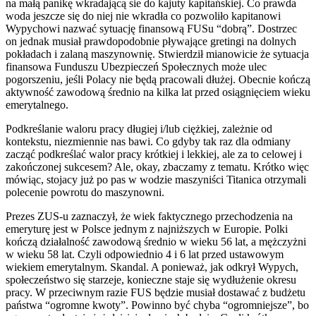
na małą panikę wkradającą sie do kajuty kapitańskiej. Co prawda
woda jeszcze się do niej nie wkradła co pozwoliło kapitanowi
Wypychowi nazwać sytuację finansową FUSu “dobrą”. Dostrzec
on jednak musiał prawdopodobnie pływające gretingi na dolnych
pokładach i zalaną maszynownię. Stwierdził mianowicie że sytuacja
finansowa Funduszu Ubezpieczeń Społecznych może ulec
pogorszeniu, jeśli Polacy nie będą pracowali dłużej. Obecnie kończą
aktywność zawodową średnio na kilka lat przed osiągnięciem wieku
emerytalnego.
Podkreślanie waloru pracy długiej i/lub ciężkiej, zależnie od
kontekstu, niezmiennie nas bawi. Co gdyby tak raz dla odmiany
zacząć podkreślać walor pracy krótkiej i lekkiej, ale za to celowej i
zakończonej sukcesem? Ale, okay, zbaczamy z tematu. Krótko więc
mówiąc, stojacy już po pas w wodzie maszyniści Titanica otrzymali
polecenie powrotu do maszynowni.
Prezes ZUS-u zaznaczył, że wiek faktycznego przechodzenia na
emeryturę jest w Polsce jednym z najniższych w Europie. Polki
kończą działalność zawodową średnio w wieku 56 lat, a mężczyżni
w wieku 58 lat. Czyli odpowiednio 4 i 6 lat przed ustawowym
wiekiem emerytalnym. Skandal. A ponieważ, jak odkrył Wypych,
społeczeństwo się starzeje, konieczne staje się wydłużenie okresu
pracy. W przeciwnym razie FUS będzie musiał dostawać z budżetu
państwa “ogromne kwoty”. Powinno być chyba “ogromniejsze”, bo