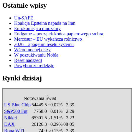
Ostatnie wpisy
Un-SAFE
Koalicja Epsteina napada na Iran
Eurokomisja a dinozaury
Endgame – początek końca papierowego srebra
Mercosur – EU wykańcza rolnictwo
2026 – apogeum resetu systemu
Wśród nocnej ciszy
W poszukiwaniu Nobla
Reset nadszedł
Powyborcze refleksje
Rynki dzisiaj
Notowania Świat
US Blue Chip
54449.5
+0.07%
2:39
S&P500 Fut
7758.0
-0.01%
2:29
Nikkei
65301.5
-1.51%
2:23
DAX
26126.3
-0.29%
08-05
Ropa WTI
74.9
-0.15%
2:39