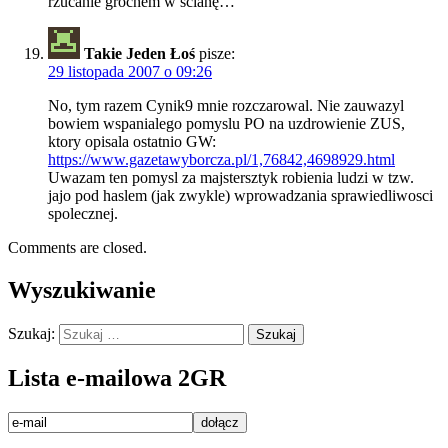
rzucanie grochem w scianę…
Takie Jeden Łoś
pisze:
29 listopada 2007 o 09:26
No, tym razem Cynik9 mnie rozczarowal. Nie zauwazyl
bowiem wspanialego pomyslu PO na uzdrowienie ZUS,
ktory opisala ostatnio GW:
https://www.gazetawyborcza.pl/1,76842,4698929.html
Uwazam ten pomysl za majstersztyk robienia ludzi w tzw.
jajo pod haslem (jak zwykle) wprowadzania sprawiedliwosci
spolecznej.
Comments are closed.
Wyszukiwanie
Szukaj:
Lista e-mailowa 2GR