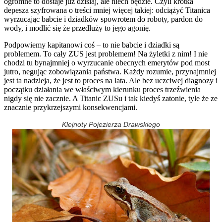
ogromne to dostaje już dzisiaj, ale niech będzie. Czyli krótka
depesza szyfrowana o treści mniej więcej takiej: odciążyć Titanica
wyrzucając babcie i dziadków spowrotem do roboty, pardon do
wody, i modlić się że przedłuży to jego agonię.
Podpowiemy kapitanowi coś – to nie babcie i dziadki są
problemem. To cały ZUS jest problemem! Na żyletki z nim! I nie
chodzi tu bynajmniej o wyrzucanie obecnych emerytów pod most
jutro, negując zobowiązania państwa. Każdy rozumie, przynajmniej
jest ta nadzieja, że jest to proces na lata. Ale bez uczciwej diagnozy i
początku działania we właściwym kierunku proces trzeźwienia
nigdy się nie zacznie. A Titanic ZUSu i tak kiedyś zatonie, tyle że ze
znacznie przykrzejszymi konsekwencjami.
Klejnoty Pojezierza Drawskiego