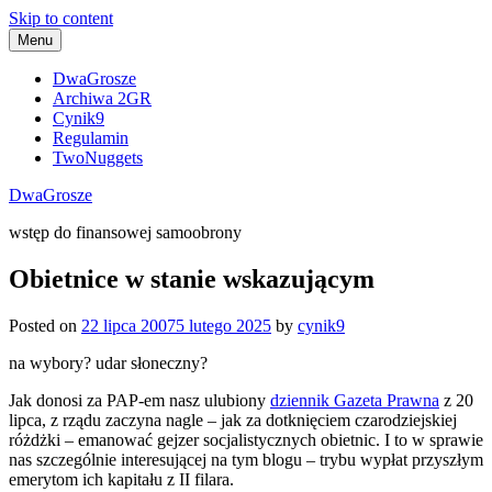
Skip to content
Menu
DwaGrosze
Archiwa 2GR
Cynik9
Regulamin
TwoNuggets
DwaGrosze
wstęp do finansowej samoobrony
Obietnice w stanie wskazującym
Posted on
22 lipca 2007
5 lutego 2025
by
cynik9
na wybory? udar słoneczny?
Jak donosi za PAP-em nasz ulubiony
dziennik Gazeta Prawna
z 20
lipca, z rządu zaczyna nagle – jak za dotknięciem czarodziejskiej
różdżki – emanować gejzer socjalistycznych obietnic. I to w sprawie
nas szczególnie interesującej na tym blogu – trybu wypłat przyszłym
emerytom ich kapitału z II filara.