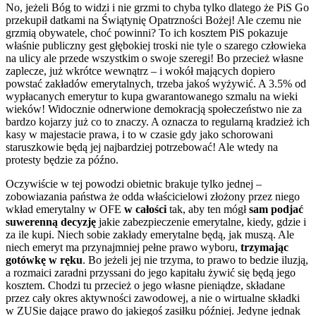
No, jeżeli Bóg to widzi i nie grzmi to chyba tylko dlatego że PiS Go
przekupił datkami na Świątynię Opatrzności Bożej! Ale czemu nie
grzmią obywatele, choć powinni? To ich kosztem PiS pokazuje
właśnie publiczny gest głębokiej troski nie tyle o szarego człowieka
na ulicy ale przede wszystkim o swoje szeregi! Bo przecież własne
zaplecze, już wkrótce wewnątrz – i wokół mających dopiero
powstać zakładów emerytalnych, trzeba jakoś wyżywić. A 3.5% od
wypłacanych emerytur to kupa gwarantowanego szmalu na wieki
wieków! Widocznie odnerwione demokracją społeczeństwo nie za
bardzo kojarzy już co to znaczy. A oznacza to regularną kradzież ich
kasy w majestacie prawa, i to w czasie gdy jako schorowani
staruszkowie będą jej najbardziej potrzebować! Ale wtedy na
protesty będzie za późno.
Oczywiście w tej powodzi obietnic brakuje tylko jednej –
zobowiazania państwa że odda właścicielowi złożony przez niego
wkład emerytalny w OFE
w całości
tak, aby ten mógł
sam podjać
suwerenną decyzję
jakie zabezpieczenie emerytalne, kiedy, gdzie i
za ile kupi. Niech sobie zakłady emerytalne będą, jak muszą. Ale
niech emeryt ma przynajmniej pełne prawo wyboru,
trzymając
gotówkę w ręku
. Bo jeżeli jej nie trzyma, to prawo to bedzie iluzją,
a rozmaici zaradni przyssani do jego kapitału żywić się będą jego
kosztem. Chodzi tu przecież o jego własne pieniądze, składane
przez cały okres aktywności zawodowej, a nie o wirtualne składki
w ZUSie dające prawo do jakiegoś zasiłku później. Jedyne jednak