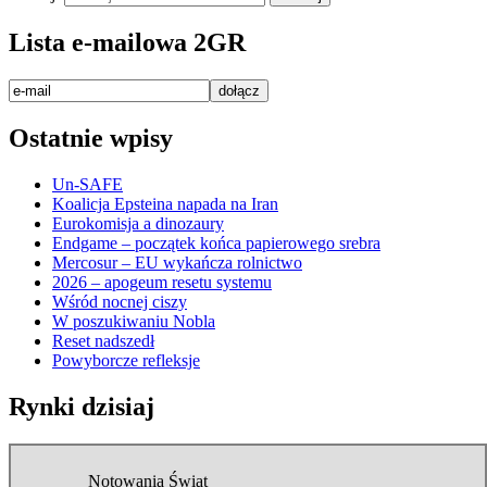
Lista e-mailowa 2GR
Ostatnie wpisy
Un-SAFE
Koalicja Epsteina napada na Iran
Eurokomisja a dinozaury
Endgame – początek końca papierowego srebra
Mercosur – EU wykańcza rolnictwo
2026 – apogeum resetu systemu
Wśród nocnej ciszy
W poszukiwaniu Nobla
Reset nadszedł
Powyborcze refleksje
Rynki dzisiaj
Notowania Świat