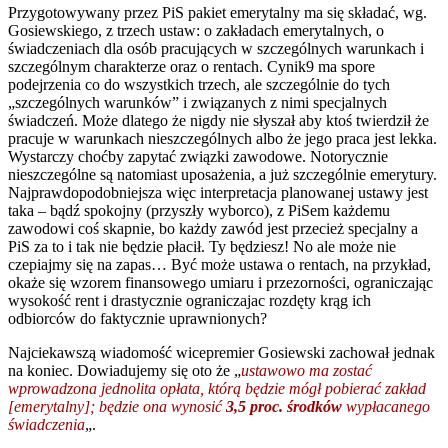
Przygotowywany przez PiS pakiet emerytalny ma się składać, wg.
Gosiewskiego, z trzech ustaw: o zakładach emerytalnych, o
świadczeniach dla osób pracujących w szczególnych warunkach i
szczególnym charakterze oraz o rentach. Cynik9 ma spore
podejrzenia co do wszystkich trzech, ale szczególnie do tych
„szczególnych warunków” i związanych z nimi specjalnych
świadczeń. Może dlatego że nigdy nie słyszał aby ktoś twierdził że
pracuje w warunkach nieszczególnych albo że jego praca jest lekka.
Wystarczy choćby zapytać związki zawodowe. Notorycznie
nieszczególne są natomiast uposażenia, a już szczególnie emerytury.
Najprawdopodobniejsza więc interpretacja planowanej ustawy jest
taka – bądź spokojny (przyszły wyborco), z PiSem każdemu
zawodowi coś skapnie, bo każdy zawód jest przecież specjalny a
PiS za to i tak nie będzie płacił. Ty będziesz! No ale może nie
czepiajmy się na zapas… Być może ustawa o rentach, na przykład,
okaże się wzorem finansowego umiaru i przezorności, ograniczając
wysokość rent i drastycznie ograniczajac rozdęty krąg ich
odbiorców do faktycznie uprawnionych?
Najciekawszą wiadomość wicepremier Gosiewski zachował jednak
na koniec. Dowiadujemy się oto że „
ustawowo ma zostać
wprowadzona jednolita opłata, którą będzie mógł pobierać zakład
[emerytalny]; będzie ona wynosić
3,5
proc. środków
wypłacanego
świadczenia
„.