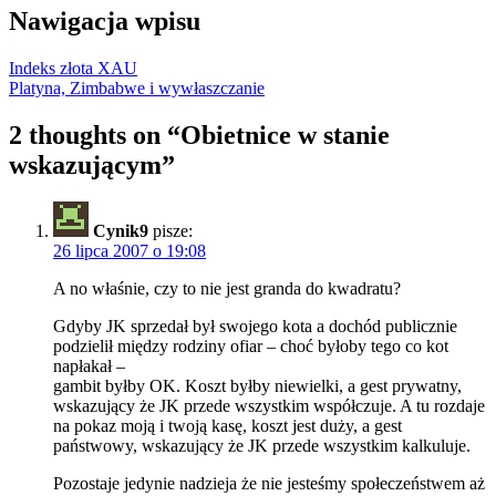
Nawigacja wpisu
Indeks złota XAU
Platyna, Zimbabwe i wywłaszczanie
2 thoughts on “
Obietnice w stanie
wskazującym
”
Cynik9
pisze:
26 lipca 2007 o 19:08
A no właśnie, czy to nie jest granda do kwadratu?
Gdyby JK sprzedał był swojego kota a dochód publicznie
podzielił między rodziny ofiar – choć byłoby tego co kot
napłakał –
gambit byłby OK. Koszt byłby niewielki, a gest prywatny,
wskazujący że JK przede wszystkim współczuje. A tu rozdaje
na pokaz moją i twoją kasę, koszt jest duży, a gest
państwowy, wskazujący że JK przede wszystkim kalkuluje.
Pozostaje jedynie nadzieja że nie jesteśmy społeczeństwem aż