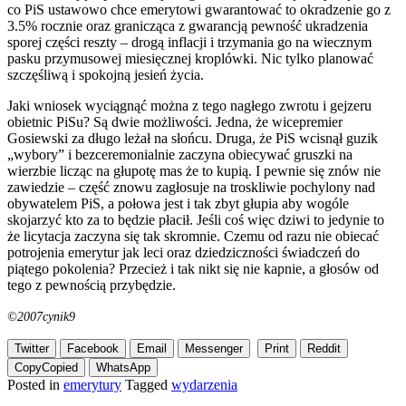
co PiS ustawowo chce emerytowi gwarantować to okradzenie go z
3.5% rocznie oraz granicząca z gwarancją pewność ukradzenia
sporej części reszty – drogą inflacji i trzymania go na wiecznym
pasku przymusowej miesięcznej kroplówki. Nic tylko planować
szczęśliwą i spokojną jesień życia.
Jaki wniosek wyciągnąć można z tego nagłego zwrotu i gejzeru
obietnic PiSu? Są dwie możliwości. Jedna, że wicepremier
Gosiewski za długo leżał na słońcu. Druga, że PiS wcisnął guzik
„wybory” i bezceremonialnie zaczyna obiecywać gruszki na
wierzbie licząc na głupotę mas że to kupią. I pewnie się znów nie
zawiedzie – część znowu zagłosuje na troskliwie pochylony nad
obywatelem PiS, a połowa jest i tak zbyt głupia aby wogóle
skojarzyć kto za to będzie płacił. Jeśli coś więc dziwi to jedynie to
że licytacja zaczyna się tak skromnie. Czemu od razu nie obiecać
potrojenia emerytur jak leci oraz dziedziczności świadczeń do
piątego pokolenia? Przecież i tak nikt się nie kapnie, a głosów od
tego z pewnością przybędzie.
©2007cynik9
Twitter
Facebook
Email
Messenger
Print
Reddit
Copy
Copied
WhatsApp
Posted in
emerytury
Tagged
wydarzenia