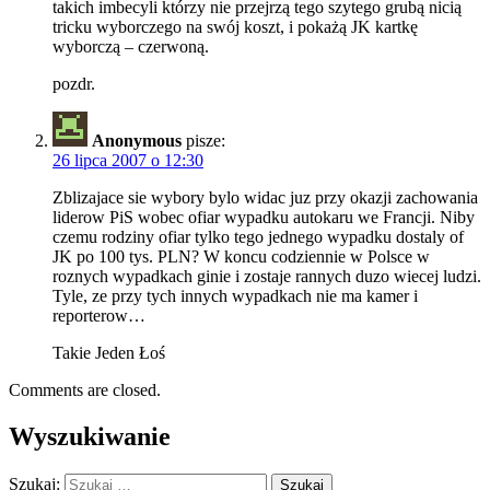
takich imbecyli którzy nie przejrzą tego szytego grubą nicią
tricku wyborczego na swój koszt, i pokażą JK kartkę
wyborczą – czerwoną.
pozdr.
Anonymous
pisze:
26 lipca 2007 o 12:30
Zblizajace sie wybory bylo widac juz przy okazji zachowania
liderow PiS wobec ofiar wypadku autokaru we Francji. Niby
czemu rodziny ofiar tylko tego jednego wypadku dostaly of
JK po 100 tys. PLN? W koncu codziennie w Polsce w
roznych wypadkach ginie i zostaje rannych duzo wiecej ludzi.
Tyle, ze przy tych innych wypadkach nie ma kamer i
reporterow…
Takie Jeden Łoś
Comments are closed.
Wyszukiwanie
Szukaj: