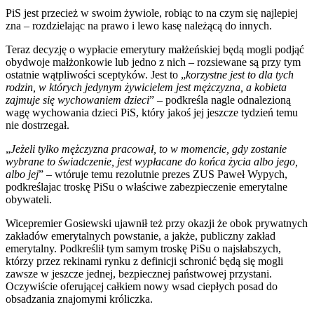
PiS jest przecież w swoim żywiole, robiąc to na czym się najlepiej
zna – rozdzielając na prawo i lewo kasę należącą do innych.
Teraz decyzję o wypłacie emerytury małżeńskiej będą mogli podjąć
obydwoje małżonkowie lub jedno z nich – rozsiewane są przy tym
ostatnie wątpliwości sceptyków. Jest to „
korzystne jest to dla tych
rodzin, w których jedynym żywicielem jest mężczyzna, a kobieta
zajmuje się wychowaniem dzieci
” – podkreśla nagle odnalezioną
wagę wychowania dzieci PiS, który jakoś jej jeszcze tydzień temu
nie dostrzegał.
„
Jeżeli tylko mężczyzna pracował, to w momencie, gdy zostanie
wybrane to świadczenie, jest wypłacane do końca życia albo jego,
albo jej
” – wtóruje temu rezolutnie prezes ZUS Paweł Wypych,
podkreślajac troskę PiSu o właściwe zabezpieczenie emerytalne
obywateli.
Wicepremier Gosiewski ujawnił też przy okazji że obok prywatnych
zakładów emerytalnych powstanie, a jakże, publiczny zakład
emerytalny. Podkreślił tym samym troskę PiSu o najsłabszych,
którzy przez rekinami rynku z definicji schronić będą się mogli
zawsze w jeszcze jednej, bezpiecznej państwowej przystani.
Oczywiście oferującej całkiem nowy wsad ciepłych posad do
obsadzania znajomymi króliczka.