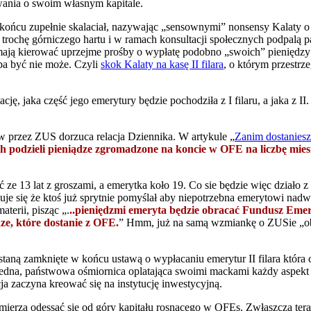
ania o swoim własnym kapitale.
ońcu zupełnie skalaciał, nazywając „sensownymi” nonsensy Kalaty o wy
trochę górniczego hartu i w ramach konsultacji społecznych podpalą p
ają kierować uprzejme prośby o wypłatę podobno „swoich” pieniędzy Ka
ba być nie może. Czyli
skok Kalaty na kasę II filara
, o którym przestrz
cję, jaka część jego emerytury będzie pochodziła z I filaru, a jaka z
w przez ZUS dorzuca relacja Dziennika. W artykule „
Zanim dostanies
 podzieli pieniądze zgromadzone na koncie w OFE na liczbę miesi
 ze 13 lat z groszami, a emerytka koło 19. Co sie będzie więc dział
uje się że ktoś już sprytnie pomyślał aby niepotrzebna emerytowi nad
terii, pisząc „.
..pieniędzmi emeryta będzie obracać Fundusz Eme
dze, które dostanie z OFE.
” Hmm, już na samą wzmiankę o ZUSie „ob
aną zamknięte w końcu ustawą o wypłacaniu emerytur II filara która cz
edna, państwowa ośmiornica oplatająca swoimi mackami każdy aspekt e
a zaczyna kreować się na instytucję inwestycyjną.
amierza odessać się od góry kapitału rosnącego w OFEs. Zwłaszcza te