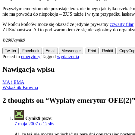
Przyszłym emerytom nie pozostaje teraz nic innego jak tylko czekać 
nie ma powodu do niepokoju – ZUS także i w tym przypadku łaskawie
W końcu końców może się okazać że jedynie prywatny
czwarty filar
ZUSu/państwa. A i to pod warunkiem że się nie zgłosimy do organiza
©2007cynik9
Twitter
Facebook
Email
Messenger
Print
Reddit
Copy
Cop
Posted in
emerytury
Tagged
wydarzenia
Nawigacja wpisu
MA i EMA
Wskaźnik Browna
2 thoughts on “
Wypłaty emerytur OFE(2)
Cynik9
pisze:
7 maja 2007 o 12:46
Aj, że też nie można wyjechać na parę dni opuszczając poster