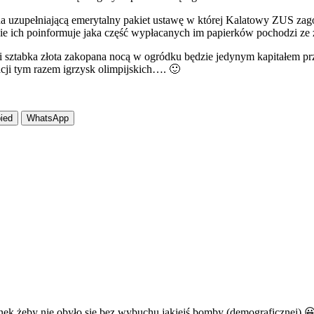
na uzupełniającą emerytalny pakiet ustawę w której Kalatowy ZUS zago
 ich poinformuje jaka część wypłacanych im papierków pochodzi ze zr
i sztabka złota zakopana nocą w ogródku będzie jedynym kapitałem p
cji tym razem igrzysk olimpijskich…. 🙂
ied
WhatsApp
”
unek żeby nie obyło się bez wybuchu jakiejś bomby (demograficznej) 