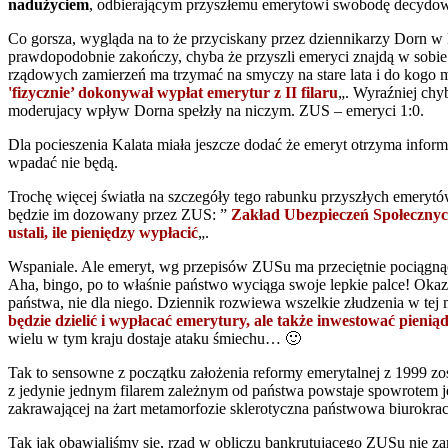
nadużyciem
, odbierającym przyszłemu emerytowi swobodę decydow
Co gorsza, wygląda na to że przyciskany przez dziennikarzy Dorn w k
prawdopodobnie zakończy, chyba że przyszli emeryci znajdą w sobie 
rządowych zamierzeń ma trzymać na smyczy na stare lata i do kogo m
'fizycznie’ dokonywał wypłat emerytur z II filaru
„. Wyraźniej chy
moderujacy wpływ Dorna spełzły na niczym. ZUS – emeryci 1:0.
Dla pocieszenia Kalata miała jeszcze dodać że emeryt otrzyma informa
wpadać nie będą.
Trochę więcej światła na szczegóły tego rabunku przyszłych emerytó
będzie im dozowany przez ZUS: ”
Zakład Ubezpieczeń Społecznych
ustali, ile pieniędzy wypłacić
„.
Wspaniale. Ale emeryt, wg przepisów ZUSu ma przeciętnie pociągnąć
Aha, bingo, po to właśnie państwo wyciąga swoje lepkie palce! Okaz
państwa, nie dla niego. Dziennik rozwiewa wszelkie złudzenia w tej ma
będzie dzielić i wypłacać emerytury, ale także inwestować pienią
wielu w tym kraju dostaje ataku śmiechu… 🙂
Tak to sensowne z początku założenia reformy emerytalnej z 1999 zost
z jedynie jednym filarem zależnym od państwa powstaje spowrotem j
zakrawającej na żart metamorfozie sklerotyczna państwowa biurokracj
Tak jak obawialiśmy się, rząd w obliczu bankrutującego ZUSu nie z