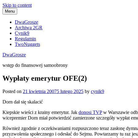
Skip to content
Menu
DwaGrosze
Archiwa 2GR
Cynik9
Regulamin
TwoNuggets
DwaGrosze
wstęp do finansowej samoobrony
Wypłaty emerytur OFE(2)
Posted on
21 kwietnia 2007
5 lutego 2025
by
cynik9
Dorn dał się skalacić
Kiepskie wieści z krainy emerytur. Jak
donosi TVP
w Warszawie odbył
wicepremier Dorn miał potwierdzić zamierzone szczegóły wypłat emery
Również zgodnie z oczekiwaniami rozpuszczono teraz zasłonę dymną w
przyzwolenia społecznego i odesłać do Sejmu. Powtarzamy tu raz jes