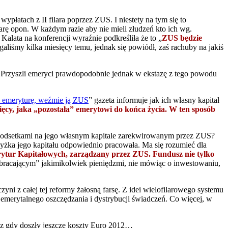
płatach z II filara poprzez ZUS. I niestety na tym się to
arę opon. W każdym razie aby nie mieli złudzeń kto ich wg.
lata na konferencji wyraźnie podkreśliła że to „
ZUS będzie
egaliśmy kilka miesięcy temu, jednak się powiódł, zaś rachuby na jakiś
 II. Przyszli emeryci prawdopodobnie jednak w ekstazę z tego powodu
z emeryturę, weźmie ją ZUS
” gazeta informuje jak ich własny kapitał
ęcy, jaka „pozostała” emerytowi do końca życia. W ten sposób
o z odsetkami na jego własnym kapitale zarekwirowanym przez ZUS?
wyżka jego kapitału odpowiednio pracowała. Ma się rozumieć dla
rytur Kapitałowych, zarządzany przez ZUS. Fundusz nie tylko
racającym” jakimikolwiek pieniędzmi, nie mówiąc o inwestowaniu,
yni z całej tej reformy żałosną farsę. Z idei wielofilarowego systemu
merytalnego oszczędzania i dystrybucji świadczeń. Co więcej, w
raz gdy doszły jeszcze koszty Euro 2012…