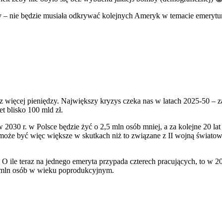
 – nie będzie musiała odkrywać kolejnych Ameryk w temacie emeryt
z więcej pieniędzy. Największy kryzys czeka nas w latach 2025-50 – 
t blisko 100 mld zł.
w 2030 r. w Polsce będzie żyć o 2,5 mln osób mniej, a za kolejne 20 la
że być więc większe w skutkach niż to związane z II wojną światow
 O ile teraz na jednego emeryta przypada czterech pracujących, to w 
1 mln osób w wieku poprodukcyjnym.