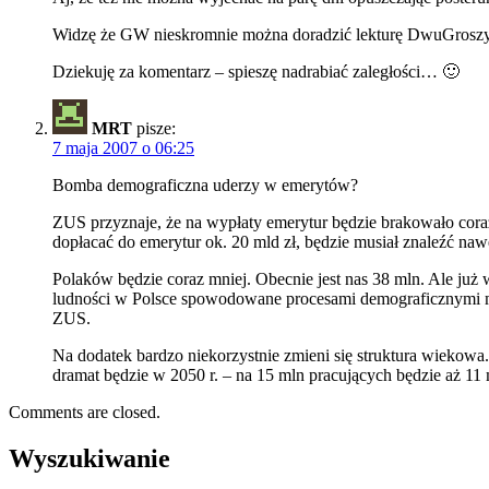
Widzę że GW nieskromnie można doradzić lekturę DwuGroszy
Dziekuję za komentarz – spieszę nadrabiać zaległości… 🙂
MRT
pisze:
7 maja 2007 o 06:25
Bomba demograficzna uderzy w emerytów?
ZUS przyznaje, że na wypłaty emerytur będzie brakowało cora
dopłacać do emerytur ok. 20 mld zł, będzie musiał znaleźć nawe
Polaków będzie coraz mniej. Obecnie jest nas 38 mln. Ale już 
ludności w Polsce spowodowane procesami demograficznymi mo
ZUS.
Na dodatek bardzo niekorzystnie zmieni się struktura wiekowa.
dramat będzie w 2050 r. – na 15 mln pracujących będzie aż 1
Comments are closed.
Wyszukiwanie