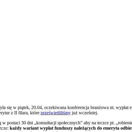
a się w piątek, 20.04, oczekiwana konferencja branżowa nt. wypłat 
tur z II filara, które
prześwietliliśmy
już wcześniej.
 postaci 30 dni „konsultacji społecznych” aby na teczce pt. „robien
zcze:
każdy wariant wypłat funduszy należących do emeryta odbi