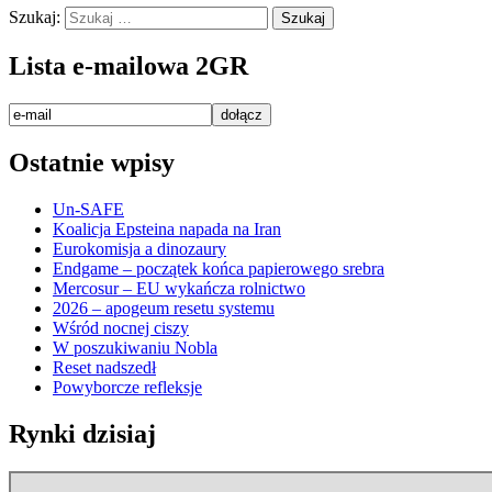
Szukaj:
Lista e-mailowa 2GR
Ostatnie wpisy
Un-SAFE
Koalicja Epsteina napada na Iran
Eurokomisja a dinozaury
Endgame – początek końca papierowego srebra
Mercosur – EU wykańcza rolnictwo
2026 – apogeum resetu systemu
Wśród nocnej ciszy
W poszukiwaniu Nobla
Reset nadszedł
Powyborcze refleksje
Rynki dzisiaj