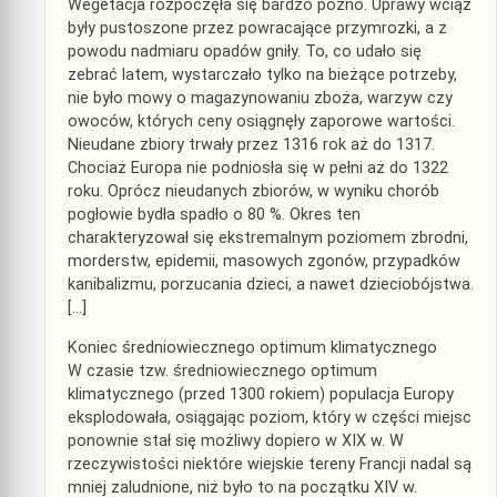
Wegetacja rozpoczęła się bardzo późno. Uprawy wciąż
były pustoszone przez powracające przymrozki, a z
powodu nadmiaru opadów gniły. To, co udało się
zebrać latem, wystarczało tylko na bieżące potrzeby,
nie było mowy o magazynowaniu zboża, warzyw czy
owoców, których ceny osiągnęły zaporowe wartości.
Nieudane zbiory trwały przez 1316 rok aż do 1317.
Chociaż Europa nie podniosła się w pełni aż do 1322
roku. Oprócz nieudanych zbiorów, w wyniku chorób
pogłowie bydła spadło o 80 %. Okres ten
charakteryzował się ekstremalnym poziomem zbrodni,
morderstw, epidemii, masowych zgonów, przypadków
kanibalizmu, porzucania dzieci, a nawet dzieciobójstwa.
[…]
Koniec średniowiecznego optimum klimatycznego
W czasie tzw. średniowiecznego optimum
klimatycznego (przed 1300 rokiem) populacja Europy
eksplodowała, osiągając poziom, który w części miejsc
ponownie stał się możliwy dopiero w XIX w. W
rzeczywistości niektóre wiejskie tereny Francji nadal są
mniej zaludnione, niż było to na początku XIV w.