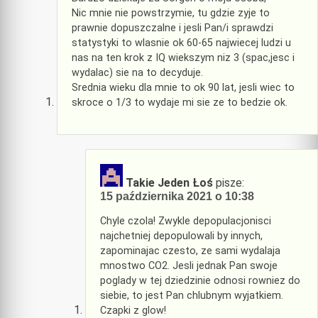
Nic mnie nie powstrzymie, tu gdzie zyje to
prawnie dopuszczalne i jesli Pan/i sprawdzi
statystyki to wlasnie ok 60-65 najwiecej ludzi u
nas na ten krok z IQ wiekszym niz 3 (spac,jesc i
wydalac) sie na to decyduje.
Srednia wieku dla mnie to ok 90 lat, jesli wiec to
skroce o 1/3 to wydaje mi sie ze to bedzie ok.
Takie Jeden Łoś
pisze:
15 października 2021 o 10:38
Chyle czola! Zwykle depopulacjonisci
najchetniej depopulowali by innych,
zapominajac czesto, ze sami wydalaja
mnostwo CO2. Jesli jednak Pan swoje
poglady w tej dziedzinie odnosi rowniez do
siebie, to jest Pan chlubnym wyjatkiem.
Czapki z glow!