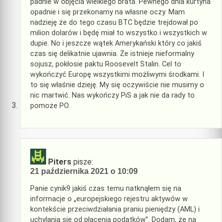
padnie w objęcia wielkiego brata. Pewnego dnia kurtyna
opadnie i się przekonamy na własne oczy. Mam
nadzieję że do tego czasu BTC będzie trejdował po
milion dolarów i będę miał to wszystko i wszystkich w
dupie. No i jeszcze wątek Amerykański który co jakiś
czas się delikatnie ujawnia. Że istnieje nieformalny
sojusz, pokłosie paktu Roosevelt Stalin. Cel to
wykończyć Europę wszystkimi możliwymi środkami. I
to się właśnie dzieję. My się oczywiście nie musimy o
nic martwić. Nas wykończy PiS a jak nie da rady to
pomoże PO.
Piters
pisze:
21 października 2021 o 10:09
Panie cynik9 jakiś czas temu natknąłem się na
informacje o „europejskiego rejestru aktywów w
kontekście przeciwdziałania praniu pieniędzy (AML) i
uchylania się od płacenia podatków”. Dodam, że na