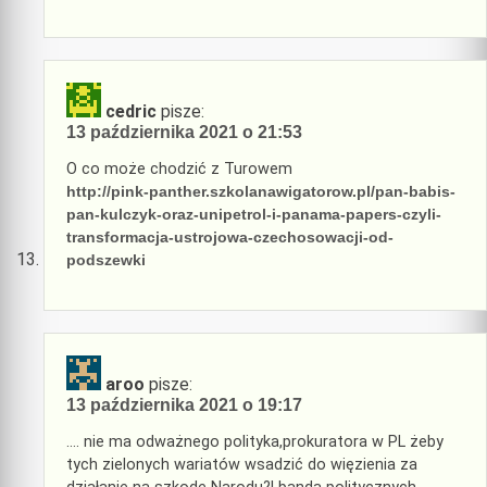
cedric
pisze:
13 października 2021 o 21:53
O co może chodzić z Turowem
http://pink-panther.szkolanawigatorow.pl/pan-babis-
pan-kulczyk-oraz-unipetrol-i-panama-papers-czyli-
transformacja-ustrojowa-czechosowacji-od-
podszewki
aroo
pisze:
13 października 2021 o 19:17
…. nie ma odważnego polityka,prokuratora w PL żeby
tych zielonych wariatów wsadzić do więzienia za