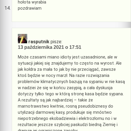
hołota wyrabia
pozdrawiam
rasputnik
pisze:
13 października 2021 o 17:51
Może czasami miano idioty jest uzasadnione, ale w
sytuacji jakiej się znajdujemy to często na wyrost. Ale
jak kołdra za mała to jak by nie przeciągać, zawsze
ktoś będzie w nocy marzł. Na razie rozwiązania
problemów klimatycznych bazują na sypaniu w nie kasą
w nadziei że się w końcu zasypią, a cała dyskusja
dotyczy tylko tego w którą stronę kasa będzie sypana.
A rezultaty są jak najbardziej – takie że
marnotrawstwo kwitnie, rosną pseudobiznesy do
utylizacji darmowej kasy, produkuje się mnóstwo
niepotrzebnego ekobadziewia i elektrozłomu no i w
rezultacie jeszcze szybciej paskudzi biedną Ziemię i
drenuje jej ograniczone zasoby.