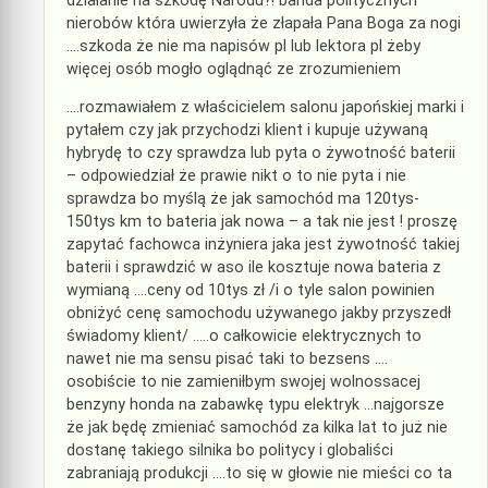
działanie na szkodę Narodu?! banda politycznych
nierobów która uwierzyła że złapała Pana Boga za nogi
….szkoda że nie ma napisów pl lub lektora pl żeby
więcej osób mogło oglądnąć ze zrozumieniem
….rozmawiałem z właścicielem salonu japońskiej marki i
pytałem czy jak przychodzi klient i kupuje używaną
hybrydę to czy sprawdza lub pyta o żywotność baterii
– odpowiedział że prawie nikt o to nie pyta i nie
sprawdza bo myślą że jak samochód ma 120tys-
150tys km to bateria jak nowa – a tak nie jest ! proszę
zapytać fachowca inżyniera jaka jest żywotność takiej
baterii i sprawdzić w aso ile kosztuje nowa bateria z
wymianą ….ceny od 10tys zł /i o tyle salon powinien
obniżyć cenę samochodu używanego jakby przyszedł
świadomy klient/ …..o całkowicie elektrycznych to
nawet nie ma sensu pisać taki to bezsens ….
osobiście to nie zamieniłbym swojej wolnossacej
benzyny honda na zabawkę typu elektryk …najgorsze
że jak będę zmieniać samochód za kilka lat to już nie
dostanę takiego silnika bo politycy i globaliści
zabraniają produkcji ….to się w głowie nie mieści co ta