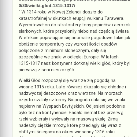
0/30/wielki-glod-1315-1317/
” W 1314 roku w Nowej Zelandii doszło do
katastrofalnej w skutkach erupcji wulkanu Tarawera.
Wyemitował on do stratosfery tony popiołów i aerozoli
siarkowych, które przysłoniły niebo nad częścią świata.
W efekcie pojawiające się anomalie pogodowe takie jak
obniżenie temperatury czy wzrost ilości opadów
połączone z minimum słonecznym, dały się
szczególnie we znaki w odległej Europie. W latach
1315-1317 nasz kontynent dotknął wielki głód, który był
pierwszą z serii nieszczęść.
Wielki Głód rozpoczął się wraz ze złą pogodą na
wiosnę 1315 roku. Lato również okazało się chłodne i
nadzwyczaj deszczowe oraz wietrzne. Na morzach
często szalały sztormy. Niepogoda dała się we znaki
najpierw na Wyspach Brytyjskich. Od jesieni podobnie
było też na kontynencie. Padało niemal bez przerwy,
rzeki wzbierały i wylewały na masową skalę. Zimą
nadeszły ciężkie mrozy, które przeciągły się wraz z
obfitymi śniegami na okres wiosenny 1316 roku.