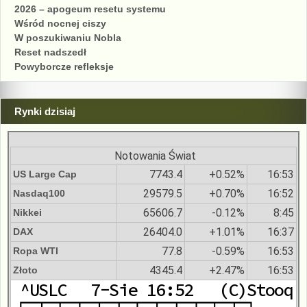
2026 – apogeum resetu systemu
Wśród nocnej ciszy
W poszukiwaniu Nobla
Reset nadszedł
Powyborcze refleksje
Rynki dzisiaj
Notowania Świat
7743.4
+0.52%
16:53
US Large Cap
29579.5
+0.70%
16:52
Nasdaq100
65606.7
-0.12%
8:45
Nikkei
26404.0
+1.01%
16:37
DAX
77.8
-0.59%
16:53
Ropa WTI
4345.4
+2.47%
16:53
Złoto