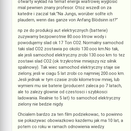
otwarty wyklad na temat energii wiatrowej wyglosic
mial pewnien znany profesor. Otoz wszedl on za
katedre i zaczal tak:”Na Jungs, worüber sollte ich
plaudern, wenn das ganze von Anfang Blödsinn ist?”
np ze do produkcji aut elektrycznych (batterie)
zuzywamy bezpowrotnie 80.ooo litrow wody i
powodujemy slad ok 17 Ton CO2. Normalny samochod
taki slad CO2 zostawia po okolo 130.ooo km.No tak,
ale jesli samochod elektryczny zrobi 130.ooo km to tez
zostawi slad CO2 (ok trzykrotnie mniejszy niz silnik
spalinowy). Tak wiec samochod elektryczny staje sie
zielony, jesli w ciagu 5 lat zrobi co najmniej 200.ooo km.
Jesli jednak w tym czasie zrobi kilometrow mniej, lub
wymieni mu sie baterie (producent zaleca po 7 latach,
ale to zalezy glownie od czestosci i szybkosci
ladowania. Realnie to 5 lat) to samochod elektryczny
zielony nie bedzie nigdy.
Chcialem bardzo za ten film podziekowac, to powinno
sie pokazywac obowiazkowo kazdemu jak ma 10 lat, a
potem co roku w ramach odnowienia wiedzy.