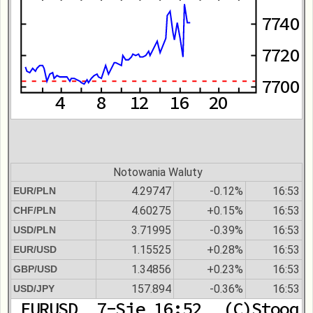
Notowania Waluty
4.29747
-0.12%
16:53
EUR/PLN
4.60275
+0.15%
16:53
CHF/PLN
3.71995
-0.39%
16:53
USD/PLN
1.15525
+0.28%
16:53
EUR/USD
1.34856
+0.23%
16:53
GBP/USD
157.894
-0.36%
16:53
USD/JPY