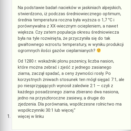
Na podstawie badań nacieków w jaskiniach alpejskich,
stwierdzono, iż podczas średniowiecznego optimum,
średnia temperatura roczna była wyższa o 1,7 °C i
porównywalna z XX-wiecznym ociepleniem, a nawet
większa. Czy zatem populacja okresu średniowiecza
była na tyle rozwinięta, że przyczyniła się do tak
gwałtownego wzrostu temperatury, w wyniku produkcji
ogromnych ilości gazów cieplarnianych?
Od 1280 r. wskaźniki plonu pszenicy, liczba nasion,
które można zebrać i zjeść z jednego zasianego
ziarna, zaczął spadać, a ceny żywności rosły. Po
korzystnych żniwach stosunek ten mógł sięgać 7:1, ale
po niesprzyjających wynosił zaledwie 2:1 — czyli z
każdego posadzonego ziarna zbierano dwa nasiona,
jedno na przyszłoroczne zasiewy, a drugie do
zjedzenia. Dla porównania, współczesne rolnictwo ma
współczynniki 30:1 lub więcej.”
więcej w linku