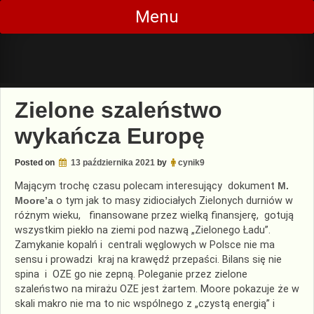
Skip
Menu
to
content
Zielone szaleństwo
wykańcza Europę
Posted on
13 października 2021
by
cynik9
Mającym trochę czasu polecam interesujący dokument
M.
Moore’a
o tym jak to masy zidiociałych Zielonych durniów w
różnym wieku, finansowane przez wielką finansjerę, gotują
wszystkim piekło na ziemi pod nazwą „Zielonego Ładu”.
Zamykanie kopalń i centrali węglowych w Polsce nie ma
sensu i prowadzi kraj na krawędź przepaści. Bilans się nie
spina i OZE go nie zepną. Poleganie przez zielone
szaleństwo na mirażu OZE jest żartem. Moore pokazuje że w
skali makro nie ma to nic wspólnego z „czystą energią” i