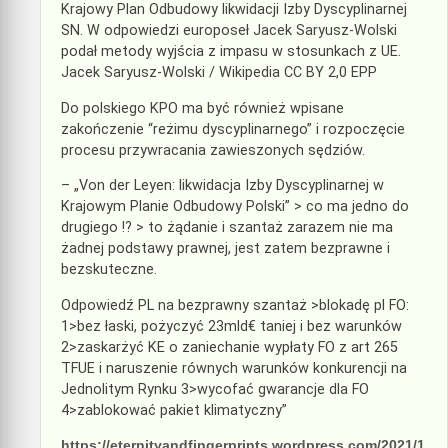
Krajowy Plan Odbudowy likwidacji Izby Dyscyplinarnej
SN. W odpowiedzi europoseł Jacek Saryusz-Wolski
podał metody wyjścia z impasu w stosunkach z UE.
Jacek Saryusz-Wolski / Wikipedia CC BY 2,0 EPP
Do polskiego KPO ma być również wpisane
zakończenie “reżimu dyscyplinarnego” i rozpoczęcie
procesu przywracania zawieszonych sędziów.
– „Von der Leyen: likwidacja Izby Dyscyplinarnej w
Krajowym Planie Odbudowy Polski” > co ma jedno do
drugiego !? > to żądanie i szantaż zarazem nie ma
żadnej podstawy prawnej, jest zatem bezprawne i
bezskuteczne.
Odpowiedź PL na bezprawny szantaż >blokadę pl FO:
1>bez łaski, pożyczyć 23mld€ taniej i bez warunków
2>zaskarżyć KE o zaniechanie wypłaty FO z art 265
TFUE i naruszenie równych warunków konkurencji na
Jednolitym Rynku 3>wycofać gwarancje dla FO
4>zablokować pakiet klimatyczny”
https://eternityandfingerprints.wordpress.com/2021/1