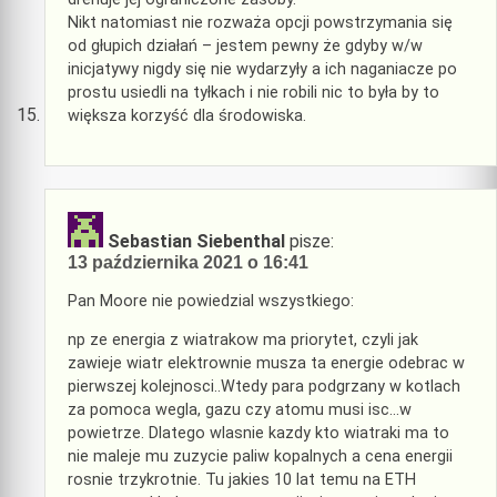
Nikt natomiast nie rozważa opcji powstrzymania się
od głupich działań – jestem pewny że gdyby w/w
inicjatywy nigdy się nie wydarzyły a ich naganiacze po
prostu usiedli na tyłkach i nie robili nic to była by to
większa korzyść dla środowiska.
Sebastian Siebenthal
pisze:
13 października 2021 o 16:41
Pan Moore nie powiedzial wszystkiego:
np ze energia z wiatrakow ma priorytet, czyli jak
zawieje wiatr elektrownie musza ta energie odebrac w
pierwszej kolejnosci..Wtedy para podgrzany w kotlach
za pomoca wegla, gazu czy atomu musi isc…w
powietrze. Dlatego wlasnie kazdy kto wiatraki ma to
nie maleje mu zuzycie paliw kopalnych a cena energii
rosnie trzykrotnie. Tu jakies 10 lat temu na ETH