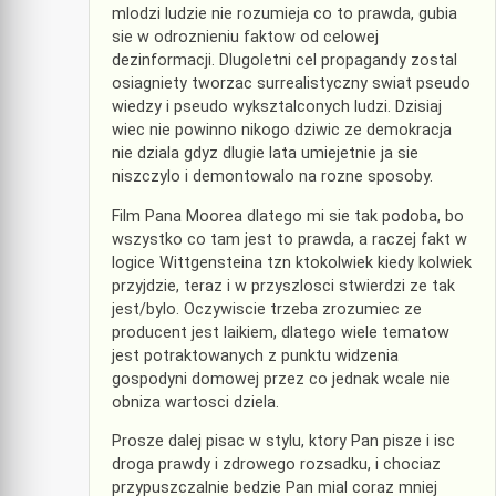
mlodzi ludzie nie rozumieja co to prawda, gubia
sie w odroznieniu faktow od celowej
dezinformacji. Dlugoletni cel propagandy zostal
osiagniety tworzac surrealistyczny swiat pseudo
wiedzy i pseudo wyksztalconych ludzi. Dzisiaj
wiec nie powinno nikogo dziwic ze demokracja
nie dziala gdyz dlugie lata umiejetnie ja sie
niszczylo i demontowalo na rozne sposoby.
Film Pana Moorea dlatego mi sie tak podoba, bo
wszystko co tam jest to prawda, a raczej fakt w
logice Wittgensteina tzn ktokolwiek kiedy kolwiek
przyjdzie, teraz i w przyszlosci stwierdzi ze tak
jest/bylo. Oczywiscie trzeba zrozumiec ze
producent jest laikiem, dlatego wiele tematow
jest potraktowanych z punktu widzenia
gospodyni domowej przez co jednak wcale nie
obniza wartosci dziela.
Prosze dalej pisac w stylu, ktory Pan pisze i isc
droga prawdy i zdrowego rozsadku, i chociaz
przypuszczalnie bedzie Pan mial coraz mniej