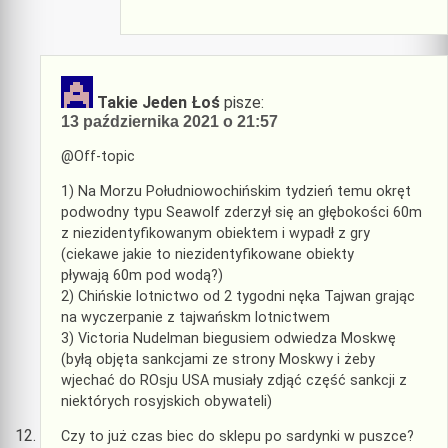
Takie Jeden Łoś
pisze:
13 października 2021 o 21:57
@Off-topic
1) Na Morzu Południowochińskim tydzień temu okręt
podwodny typu Seawolf zderzył się an głębokości 60m
z niezidentyfikowanym obiektem i wypadł z gry
(ciekawe jakie to niezidentyfikowane obiekty
pływają 60m pod wodą?)
2) Chińskie lotnictwo od 2 tygodni nęka Tajwan grając
na wyczerpanie z tajwańskm lotnictwem
3) Victoria Nudelman biegusiem odwiedza Moskwę
(byłą objęta sankcjami ze strony Moskwy i żeby
wjechać do ROsju USA musiały zdjąć część sankcji z
niektórych rosyjskich obywateli)
Czy to już czas biec do sklepu po sardynki w puszce?