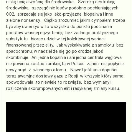
niską uciążliwością dla środowiska. Szeroką destrukcję
środowiska, szczególnie lasów podobno pochłaniających
CO2, sprzedaje się jako eko-przyjazne biopaliwa i inne
zielone nonsensy. Ciężko zrozumieć jakim cymbałem trzeba
być aby uwierzyć w to wszystko do punktu podcinania
podstaw własnej egzystencji, bez żadnego praktycznego
substytutu, biorąc udział w tej kolektywnej wariacji
finansowanej przez elity. Jak wyskakiwanie z samolotu bez
spadochronu, w nadziei że się go po drodze jakoś
skombinuje. Ani jedna kopalnia i ani jedna centrala węglowa
nie powinna zostać zamknięta w Polsce zanim nie popłynie
nowy prąd z własnego atomu. Nawet jeśli unia dopuści
teraz awaryjne dostawy
gazu
z Rosji w kryzysie który sama
spowodowała to niewiele to rozwiąże, bez wymiany i
rozliczenia skorumpowanych elit i radykalnej zmiany kursu.