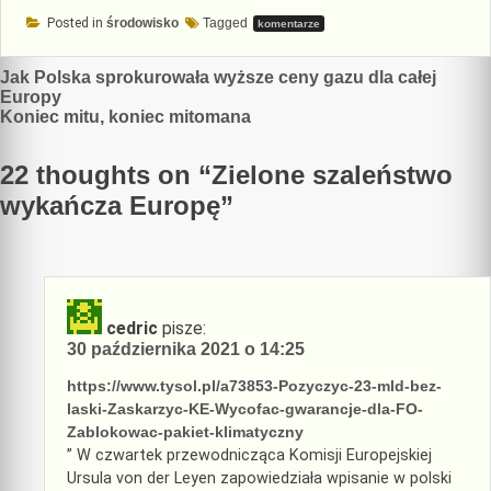
Posted in
środowisko
Tagged
komentarze
Nawigacja
Jak Polska sprokurowała wyższe ceny gazu dla całej
Europy
wpisu
Koniec mitu, koniec mitomana
22 thoughts on “
Zielone szaleństwo
wykańcza Europę
”
cedric
pisze:
30 października 2021 o 14:25
https://www.tysol.pl/a73853-Pozyczyc-23-mld-bez-
laski-Zaskarzyc-KE-Wycofac-gwarancje-dla-FO-
Zablokowac-pakiet-klimatyczny
” W czwartek przewodnicząca Komisji Europejskiej
Ursula von der Leyen zapowiedziała wpisanie w polski