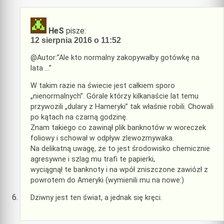
HeS
pisze:
12 sierpnia 2016 o 11:52
@Autor:”Ale kto normalny zakopywałby gotówkę na
lata …”
W takim razie na świecie jest całkiem sporo
„nienormalnych”. Górale którzy kilkanaście lat temu
przywozili „dulary z Hameryki” tak właśnie robili. Chowali
po kątach na czarną godzinę.
Znam takiego co zawinął plik banknotów w woreczek
foliowy i schował w odpływ zlewozmywaka.
Na delikatną uwagę, że to jest środowisko chemicznie
agresywne i szlag mu trafi te papierki,
wyciągnął te banknoty i na wpół zniszczone zawiózł z
powrotem do Ameryki (wymienili mu na nowe:)
Dziwny jest ten świat, a jednak się kręci.