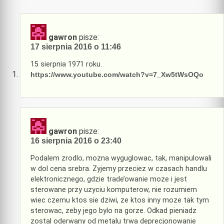
gawron
pisze:
17 sierpnia 2016 o 11:46
15 sierpnia 1971 roku.
https://www.youtube.com/watch?v=7_Xw5tWsOQo
gawron
pisze:
16 sierpnia 2016 o 23:40
Podalem zrodlo, mozna wyguglowac, tak, manipulowali
w dol cena srebra. Zyjemy przeciez w czasach handlu
elektronicznego, gdzie trade’owanie moze i jest
sterowane przy uzyciu komputerow, nie rozumiem
wiec czemu ktos sie dziwi, ze ktos inny moze tak tym
sterowac, zeby jego bylo na gorze. Odkad pieniadz
zostal oderwany od metalu trwa deprecjonowanie