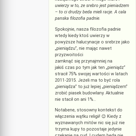
uwierzy w to, ze srebro jest pieniadzem
– to ci drudzy beda mieli racje. A cala
panska filozofia padnie.
Spokojnie, nasza filozofia padnie
wtedy kiedy ktoś uwierzy w
powyższe halucynacje o srebrze jako
„pieniądzu”, nie mając nawet
przyzwoitości
zamknąć się przynajmniej na
jakiś czas po tym jak ten „pieniądz”
stracił 75% swojej wartości w latach
2011-2015. Jeżeli ma to być rola
„pieniądza” to już lepiej „pieniądzem”
zrobić piasek budowlany. Aktualnie
nie stacił on ani 1%…
Notabene, stosowny kontekst do
włączenia wątku religii! 😉 Kiedy z
wyznawanych mitów nic się już nie
trzyma kupy to pozostaje jedynie
czekanie na cud. I cudem będą nie