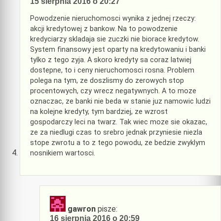
15 sierpnia 2016 o 20:27
Powodzenie nieruchomosci wynika z jednej rzeczy:
akcji kredytowej z bankow. Na to powodzenie
kredyciarzy skladaja sie zuczki nie biorace kredytow.
System finansowy jest oparty na kredytowaniu i banki
tylko z tego zyja. A skoro kredyty sa coraz latwiej
dostepne, to i ceny nieruchomosci rosna. Problem
polega na tym, ze doszlismy do zerowych stop
procentowych, czy wrecz negatywnych. A to moze
oznaczac, ze banki nie beda w stanie juz namowic ludzi
na kolejne kredyty, tym bardziej, ze wzrost
gospodarczy leci na twarz. Tak wiec moze sie okazac,
ze za niedlugi czas to srebro jednak przyniesie niezla
stope zwrotu a to z tego powodu, ze bedzie zwyklym
nosnikiem wartosci.
gawron
pisze:
16 sierpnia 2016 o 20:59