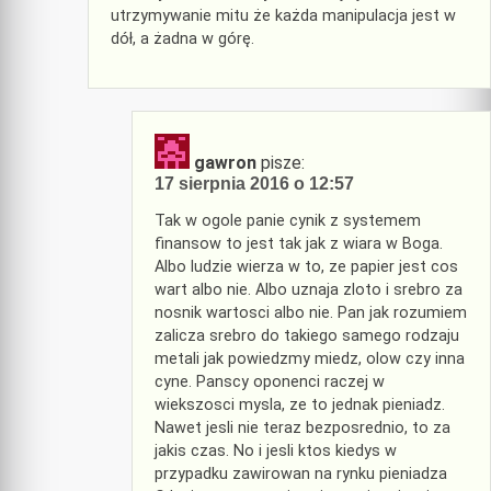
utrzymywanie mitu że każda manipulacja jest w
dół, a żadna w górę.
gawron
pisze:
17 sierpnia 2016 o 12:57
Tak w ogole panie cynik z systemem
finansow to jest tak jak z wiara w Boga.
Albo ludzie wierza w to, ze papier jest cos
wart albo nie. Albo uznaja zloto i srebro za
nosnik wartosci albo nie. Pan jak rozumiem
zalicza srebro do takiego samego rodzaju
metali jak powiedzmy miedz, olow czy inna
cyne. Panscy oponenci raczej w
wiekszosci mysla, ze to jednak pieniadz.
Nawet jesli nie teraz bezposrednio, to za
jakis czas. No i jesli ktos kiedys w
przypadku zawirowan na rynku pieniadza