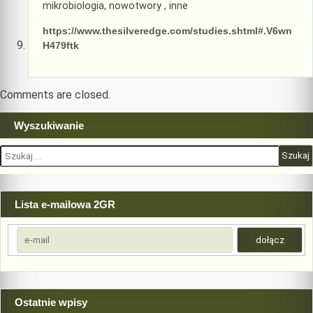
mikrobiologia, nowotwory , inne
https://www.thesilveredge.com/studies.shtml#.V6wn
H479ftk
Comments are closed.
Wyszukiwanie
Szukaj:
Lista e-mailowa 2GR
Ostatnie wpisy