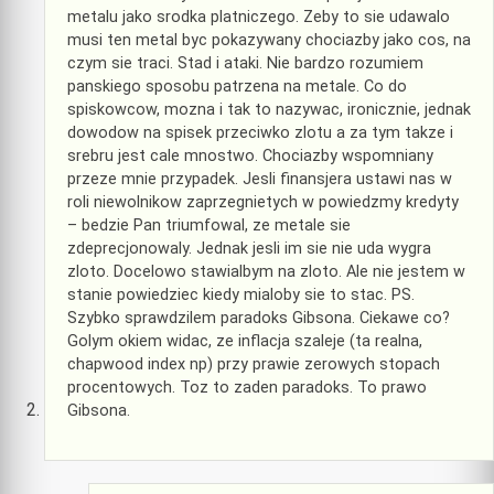
metalu jako srodka platniczego. Zeby to sie udawalo
musi ten metal byc pokazywany chociazby jako cos, na
czym sie traci. Stad i ataki. Nie bardzo rozumiem
panskiego sposobu patrzena na metale. Co do
spiskowcow, mozna i tak to nazywac, ironicznie, jednak
dowodow na spisek przeciwko zlotu a za tym takze i
srebru jest cale mnostwo. Chociazby wspomniany
przeze mnie przypadek. Jesli finansjera ustawi nas w
roli niewolnikow zaprzegnietych w powiedzmy kredyty
– bedzie Pan triumfowal, ze metale sie
zdeprecjonowaly. Jednak jesli im sie nie uda wygra
zloto. Docelowo stawialbym na zloto. Ale nie jestem w
stanie powiedziec kiedy mialoby sie to stac. PS.
Szybko sprawdzilem paradoks Gibsona. Ciekawe co?
Golym okiem widac, ze inflacja szaleje (ta realna,
chapwood index np) przy prawie zerowych stopach
procentowych. Toz to zaden paradoks. To prawo
Gibsona.