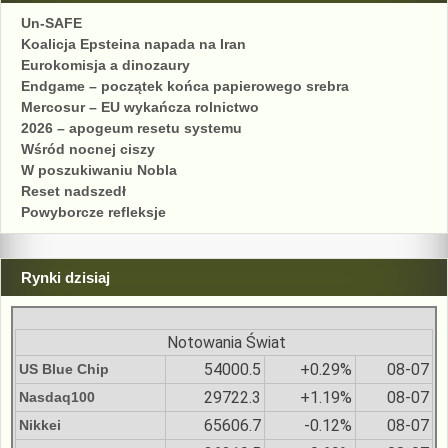
Un-SAFE
Koalicja Epsteina napada na Iran
Eurokomisja a dinozaury
Endgame – początek końca papierowego srebra
Mercosur – EU wykańcza rolnictwo
2026 – apogeum resetu systemu
Wśród nocnej ciszy
W poszukiwaniu Nobla
Reset nadszedł
Powyborcze refleksje
Rynki dzisiaj
Notowania Świat
54000.5
+0.29%
08-07
US Blue Chip
29722.3
+1.19%
08-07
Nasdaq100
65606.7
-0.12%
08-07
Nikkei