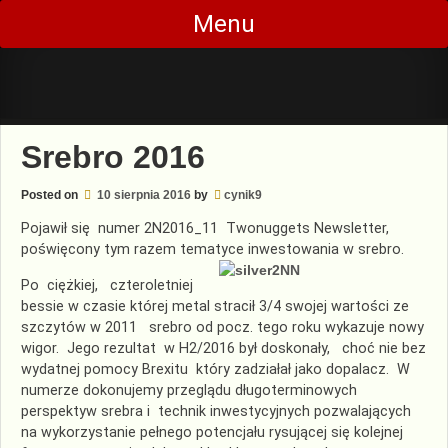
Skip
Menu
to
content
Srebro 2016
Posted on
10 sierpnia 2016
by
cynik9
Pojawił się numer 2N2016_11 Twonuggets Newsletter,
poświęcony tym razem tematyce inwestowania w srebro.
Po ciężkiej, czteroletniej
bessie w czasie której metal stracił 3/4 swojej wartości ze
szczytów w 2011 srebro od pocz. tego roku wykazuje nowy
wigor. Jego rezultat w H2/2016 był doskonały, choć nie bez
wydatnej pomocy Brexitu który zadziałał jako dopalacz. W
numerze dokonujemy przeglądu długoterminowych
perspektyw srebra i technik inwestycyjnych pozwalających
na wykorzystanie pełnego potencjału rysującej się kolejnej