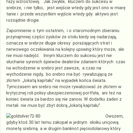
fazy wzrostowej. Jak zwykle, kluczem do sukcesu w
srebrze, i nie tylko, jest wejście wtedy gdy jest ono w miarę
tanie i przede wszystkim wyjście wtedy gdy aktywo jest
rozsądnie drogie.
Zapomnienie o tym ostatnim, i o staromodnym zbieraniu
przynajmniej części zysków ze stołu kiedy się nadarzają,
oznacza w srebrze długie okresy porażających strat i
nerwowego oczekiwania na kolejny
upswing
który może, ale
nie musi nadejść. Innym kluczem do sukcesu jest nie
słuchanie syrenich śpiewów dealerów zdaniem których czas
na wchodzenie w srebro jest zawsze, a czas na
wychodzenie nigdy, bo srebro ma być rywalizującą ze
złotem „lokatą kapitału” na wypadek końca świata.
Tymczasem ani srebro nie może rywalizować ze złotem w
krytycznej roli polisy ubezpieczeniowej portfela, ani też na
koniec świata za bardzo się nie zanosi. W dodatku żaden z
metali nie musi być zbyt dobrą „lokatą kapitału”.
Owszem,
gdyby ktoś 30 lat temu zakopał w jednym słoiku uncjową
monetę srebrną a w drugim banknot pięciodolarowy który