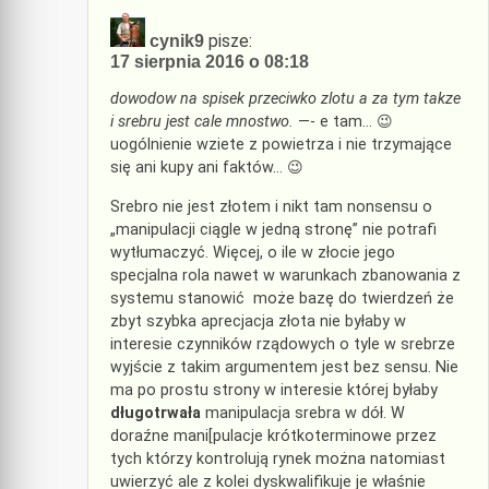
pisze:
cynik9
17 sierpnia 2016 o 08:18
dowodow na spisek przeciwko zlotu a za tym takze
i srebru jest cale mnostwo.
—- e tam… 😉
uogólnienie wziete z powietrza i nie trzymające
się ani kupy ani faktów… 😉
Srebro nie jest złotem i nikt tam nonsensu o
„manipulacji ciągle w jedną stronę” nie potrafi
wytłumaczyć. Więcej, o ile w złocie jego
specjalna rola nawet w warunkach zbanowania z
systemu stanowić może bazę do twierdzeń że
zbyt szybka aprecjacja złota nie byłaby w
interesie czynników rządowych o tyle w srebrze
wyjście z takim argumentem jest bez sensu. Nie
ma po prostu strony w interesie której byłaby
długotrwała
manipulacja srebra w dół. W
doraźne mani[pulacje krótkoterminowe przez
tych którzy kontrolują rynek można natomiast
uwierzyć ale z kolei dyskwalifikuje je właśnie