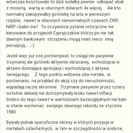
wówczas kosztowała to dziś wolałby pewnie odkopać słoik
z monetą, wartą w obecnych dolarach 4x więcej. Ale kto
normalny zakopywałby gotówkę na lata w pierwszym
rzędzie, nawet w obecnych nienormalnych czasach ZIRP,
NIRP i bailin-ów? To oczywiście pytanie retoryczne nie
kierowane do przyjaciół Cypryjczyków którzy po nie tak
dawnym bankowym strzyżeniu mogą mieć nieco inną
percepcję… ;-).
Jeżeli więc już coś porównywać to osiągi nie pasywnie
trzymanej ale gotówki aktywnie obracanej, wchodzącej w
aktywo doznające aprecjacji i wychodzącej z aktywa
taniejącego. Z tego punktu widzenia oba metale, w
porównaniu na przykład do akcji czy do nieruchomości,
wypadają raczej skromnie. Trzymane pasywnie przez cztery
ostatnie dekady nie dotrzymywały kroku nawet inflacji.
Srebro do tego nawet w wartościach bezwzględnych nie było
w stanie wyrównać swojego dawnego rekordu ze stycznia
1980.
Bywały jednak specyficzne okresy w których pozycja w
metalach szlachetnych, w tym w szczególności w srebrze,