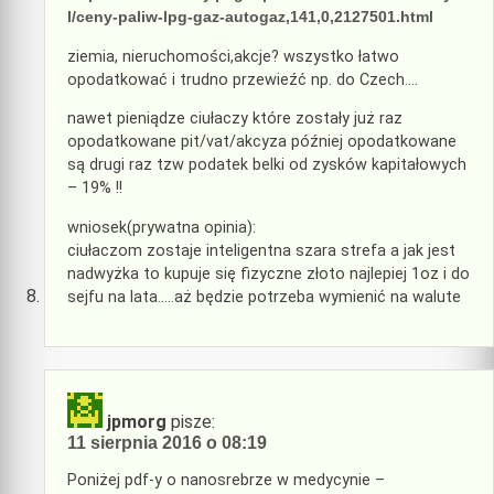
l/ceny-paliw-lpg-gaz-autogaz,141,0,2127501.html
ziemia, nieruchomości,akcje? wszystko łatwo
opodatkować i trudno przewieźć np. do Czech….
nawet pieniądze ciułaczy które zostały już raz
opodatkowane pit/vat/akcyza później opodatkowane
są drugi raz tzw podatek belki od zysków kapitałowych
– 19% !!
wniosek(prywatna opinia):
ciułaczom zostaje inteligentna szara strefa a jak jest
nadwyżka to kupuje się fizyczne złoto najlepiej 1oz i do
sejfu na lata…..aż będzie potrzeba wymienić na walute
jpmorg
pisze:
11 sierpnia 2016 o 08:19
Poniżej pdf-y o nanosrebrze w medycynie –