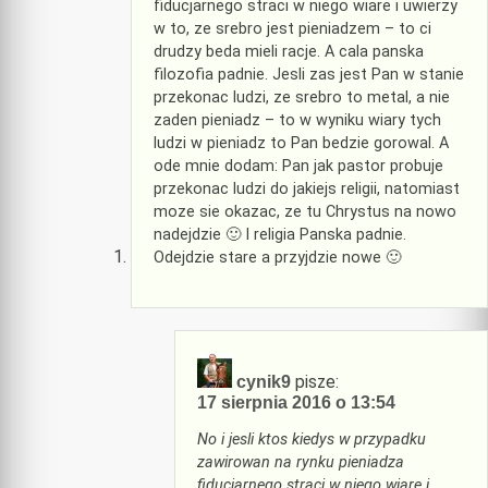
fiducjarnego straci w niego wiare i uwierzy
w to, ze srebro jest pieniadzem – to ci
drudzy beda mieli racje. A cala panska
filozofia padnie. Jesli zas jest Pan w stanie
przekonac ludzi, ze srebro to metal, a nie
zaden pieniadz – to w wyniku wiary tych
ludzi w pieniadz to Pan bedzie gorowal. A
ode mnie dodam: Pan jak pastor probuje
przekonac ludzi do jakiejs religii, natomiast
moze sie okazac, ze tu Chrystus na nowo
nadejdzie 🙂 I religia Panska padnie.
Odejdzie stare a przyjdzie nowe 🙂
pisze:
cynik9
17 sierpnia 2016 o 13:54
No i jesli ktos kiedys w przypadku
zawirowan na rynku pieniadza
fiducjarnego straci w niego wiare i