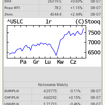
26319.5
+0.69%
08-07
DAX
78.2
+1.15%
08-07
Ropa WTI
4344.4
+2.44%
08-07
Złoto
Notowania Waluty
4.29775
-0.11%
08-07
EUR/PLN
4.60292
+0.15%
08-07
CHF/PLN
3.71723
-0.46%
08-07
USD/PLN