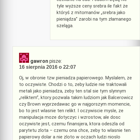
tyle wyższe ceny srebra ile fakt że
któryś z mitomanów „srebra jako
pieniądza” zarobi na tym złamanego
szeląga.
gawron
pisze:
16 sierpnia 2016 o 22:07
Oj, w obronie tzw pieniadza papierowego. Myslalem, ze
to oczywiste. Chodzi o to, zeby ludzie nie traktowali
metali jako pieniadza, zeby ten stal sie tym slynnym
„reliktem”, ktory pozwala takim ludziom jak Balcerowicz
czy Brown wyprzedawac go w najgorszym momencie,
bo to jest wlasnie ten relikt. I oczywiscie mysle, ze
manipulacja moze dotyczyc i wzrostow, ale dosc
oczywiste jest, czemu finansjera, ktora odeszla od
parytetu zlota – czemu ona chce, zeby to wlasnie ten
papierowy dolar a nie zloto w oczach ludzi nioslo