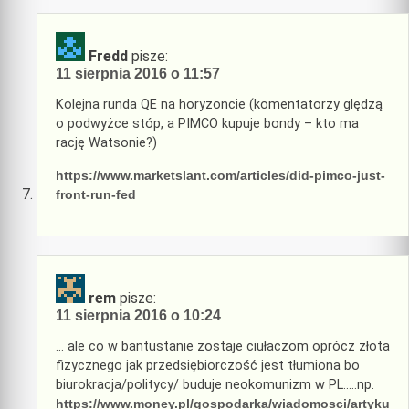
Fredd
pisze:
11 sierpnia 2016 o 11:57
Kolejna runda QE na horyzoncie (komentatorzy ględzą
o podwyżce stóp, a PIMCO kupuje bondy – kto ma
rację Watsonie?)
https://www.marketslant.com/articles/did-pimco-just-
front-run-fed
rem
pisze:
11 sierpnia 2016 o 10:24
… ale co w bantustanie zostaje ciułaczom oprócz złota
fizycznego jak przedsiębiorczość jest tłumiona bo
biurokracja/politycy/ buduje neokomunizm w PL…..np.
https://www.money.pl/gospodarka/wiadomosci/artyku