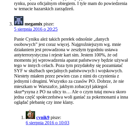
rynku, poza oficjalnym obiegiem. I tyle mam do powiedzenia
w temacie hazarskich zarządzeń.
megamix
pisze:
5 sierpnia 2016 o 20:25
Panie Cyniku ależ takich perełek odnośnie „danych
osobowych” jest coraz więcej. Najgroźniejszym wg. mnie
działaniem jest prowadzona w zeszłym tygodniu ustawa
antyterrorystyczna i rejestr kart sim. Jestem 100%, że od
momentu jej wprowadzenia aparat państwowy będzie używał
tego w innych celach. Poza tym przydałoby się pozamiatać
SYF w służbach specjalnych państwowych i wojskowych.
Niestety miałem przez pewien czas z nimi do czynienia z
jednymi i drugimi. Wszystko za czasów PO. Dobrze, że nie
mieszkam w Warszafce, jakbym zobaczył jakiegoś
skur*ysyna z PO na ulicy to… Ale o czym tutaj mowa skoro
jedna część społeczeństwa woli ganiać za pokemonami a inna
oglądać plebanię czy inne klany.
cynik9
pisze:
6 sierpnia 2016 o 10:03