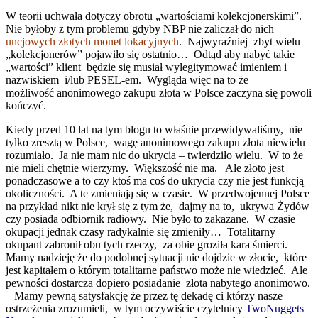
W teorii uchwała dotyczy obrotu „wartościami kolekcjonerskimi”.
Nie byłoby z tym problemu gdyby NBP nie zaliczał do nich
uncjowych złotych monet lokacyjnych
. Najwyraźniej zbyt wielu
„kolekcjonerów” pojawiło się ostatnio… Odtąd aby nabyć takie
„wartości” klient będzie się musiał wylegitymować imieniem i
nazwiskiem i/lub PESEL-em. Wygląda więc na to że
możliwość anonimowego zakupu złota w Polsce zaczyna się powoli
kończyć.
Kiedy przed 10 lat na tym blogu to właśnie przewidywaliśmy, nie
tylko zresztą w Polsce, wagę anonimowego zakupu złota niewielu
rozumiało. Ja nie mam nic do ukrycia – twierdziło wielu. W to że
nie mieli chętnie wierzymy. Większość nie ma. Ale złoto jest
ponadczasowe a to czy ktoś ma coś do ukrycia czy nie jest funkcją
okoliczności. A te zmieniają się w czasie. W przedwojennej Polsce
na przykład nikt nie krył się z tym że, dajmy na to, ukrywa Żydów
czy posiada odbiornik radiowy. Nie było to zakazane. W czasie
okupacji jednak czasy radykalnie się zmieniły… Totalitarny
okupant zabronił obu tych rzeczy, za obie groziła kara śmierci.
Mamy nadzieję że do podobnej sytuacji nie dojdzie w złocie, które
jest kapitałem o którym totalitarne państwo może nie wiedzieć. Ale
pewności dostarcza dopiero posiadanie złota nabytego anonimowo.
Mamy pewną satysfakcję że przez tę dekadę ci którzy nasze
ostrzeżenia zrozumieli, w tym oczywiście czytelnicy
TwoNuggets