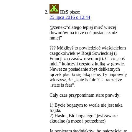
HeS
pisze:
25 lipca 2016 o 12:44
@zenek:”dlatego lepiej mieć wiecej
dowodów na to ze coś posiadasz niz
mniej”
??? Mógłbyś to powiedzieć właścicielom
czegokolwiek w Rosji Sowieckiej (i
Francji za czasów rewolucji). Ci co „coś
mieli” kończyli często z kulką w głowie.
Nawet za posiadanie zbyt delikatnych
rączek płaciło się taką cenę. Ty naprawdę
wierzysz, że „state is fair”? Ja raczej że
„state is fear”.
Cały czas przypominam stare prawdy:
1) Bycie bogatym to wcale nie jest taka
frajda.
2) Hasło „Bić bogatego” jest zawsze
aktualne (a może i potrzebne:)
Ja popieram średniaków, bo najczęściej to