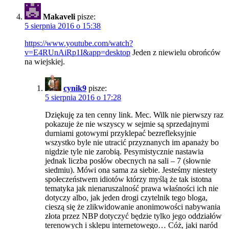
Makaveli
pisze:
5 sierpnia 2016 o 15:38
https://www.youtube.com/watch?
v=E4RUnAiRp1I&app=desktop
Jeden z niewielu obrońców
na wiejskiej.
cynik9
pisze:
5 sierpnia 2016 o 17:28
Dziękuję za ten cenny link. Mec. Wilk nie pierwszy raz
pokazuje że nie wszyscy w sejmie są sprzedajnymi
durniami gotowymi przyklepać bezrefleksyjnie
wszystko byle nie utracić przyznanych im apanaży bo
nigdzie tyle nie zarobią. Pesymistycznie nastawia
jednak liczba posłów obecnych na sali – 7 (słownie
siedmiu). Mówi ona sama za siebie. Jesteśmy niestety
społeczeństwem idiotów którzy myślą że tak istotna
tematyka jak nienaruszalność prawa właśności ich nie
dotyczy albo, jak jeden drogi czytelnik tego bloga,
cieszą się że zlikwidowanie anonimowości nabywania
złota przez NBP dotyczyć będzie tylko jego oddziałów
terenowych i sklepu internetowego… Cóż, jaki naród