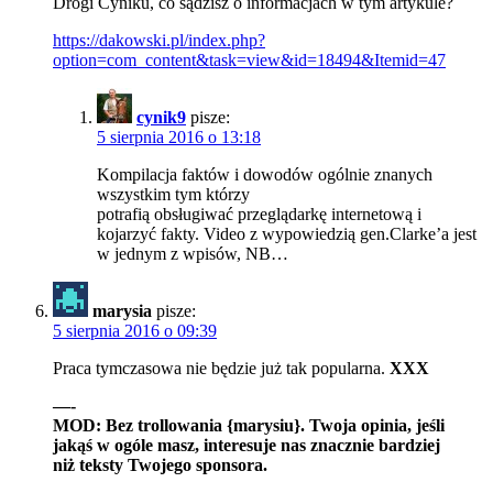
Drogi Cyniku, co sądzisz o informacjach w tym artykule?
https://dakowski.pl/index.php?
option=com_content&task=view&id=18494&Itemid=47
cynik9
pisze:
5 sierpnia 2016 o 13:18
Kompilacja faktów i dowodów ogólnie znanych
wszystkim tym którzy
potrafią obsługiwać przeglądarkę internetową i
kojarzyć fakty. Video z wypowiedzią gen.Clarke’a jest
w jednym z wpisów, NB…
marysia
pisze:
5 sierpnia 2016 o 09:39
Praca tymczasowa nie będzie już tak popularna.
XXX
—-
MOD: Bez trollowania {marysiu}. Twoja opinia, jeśli
jakąś w ogóle masz, interesuje nas znacznie bardziej
niż teksty Twojego sponsora.