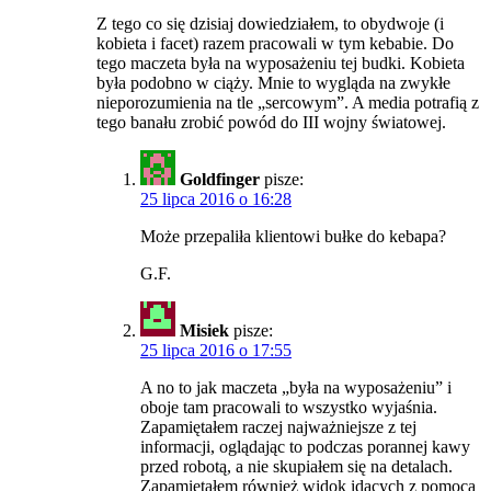
Z tego co się dzisiaj dowiedziałem, to obydwoje (i
kobieta i facet) razem pracowali w tym kebabie. Do
tego maczeta była na wyposażeniu tej budki. Kobieta
była podobno w ciąży. Mnie to wygląda na zwykłe
nieporozumienia na tle „sercowym”. A media potrafią z
tego banału zrobić powód do III wojny światowej.
Goldfinger
pisze:
25 lipca 2016 o 16:28
Może przepaliła klientowi bułke do kebapa?
G.F.
Misiek
pisze:
25 lipca 2016 o 17:55
A no to jak maczeta „była na wyposażeniu” i
oboje tam pracowali to wszystko wyjaśnia.
Zapamiętałem raczej najważniejsze z tej
informacji, oglądając to podczas porannej kawy
przed robotą, a nie skupiałem się na detalach.
Zapamiętałem również widok idących z pomocą