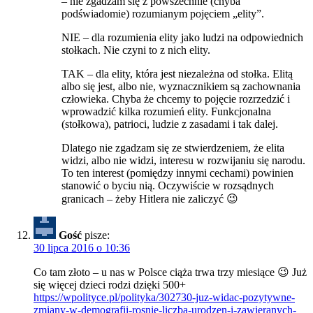
– nie zgadzam się z powszechnie (chyba
podświadomie) rozumianym pojęciem „elity”.
NIE – dla rozumienia elity jako ludzi na odpowiednich
stołkach. Nie czyni to z nich elity.
TAK – dla elity, która jest niezależna od stołka. Elitą
albo się jest, albo nie, wyznacznikiem są zachownania
człowieka. Chyba że chcemy to pojęcie rozrzedzić i
wprowadzić kilka rozumień elity. Funkcjonalna
(stołkowa), patrioci, ludzie z zasadami i tak dalej.
Dlatego nie zgadzam się ze stwierdzeniem, że elita
widzi, albo nie widzi, interesu w rozwijaniu się narodu.
To ten interest (pomiędzy innymi cechami) powinien
stanowić o byciu nią. Oczywiście w rozsądnych
granicach – żeby Hitlera nie zaliczyć 😉
Gość
pisze:
30 lipca 2016 o 10:36
Co tam złoto – u nas w Polsce ciąża trwa trzy miesiące 😉 Już
się więcej dzieci rodzi dzięki 500+
https://wpolityce.pl/polityka/302730-juz-widac-pozytywne-
zmiany-w-demografii-rosnie-liczba-urodzen-i-zawieranych-