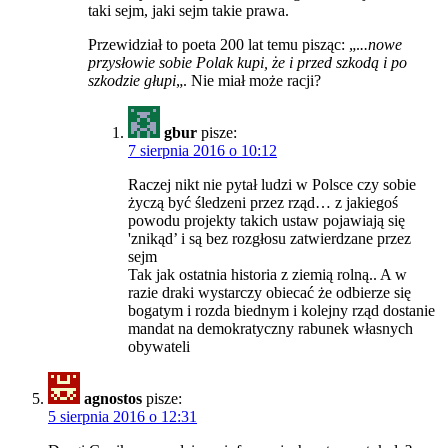
taki sejm, jaki sejm takie prawa.
Przewidział to poeta 200 lat temu pisząc: „.
..nowe
przysłowie sobie Polak kupi, że i przed szkodą i po
szkodzie głupi
„. Nie miał może racji?
gbur
pisze:
7 sierpnia 2016 o 10:12
Raczej nikt nie pytał ludzi w Polsce czy sobie
życzą być śledzeni przez rząd… z jakiegoś
powodu projekty takich ustaw pojawiają się
'znikąd’ i są bez rozgłosu zatwierdzane przez
sejm
Tak jak ostatnia historia z ziemią rolną.. A w
razie draki wystarczy obiecać że odbierze się
bogatym i rozda biednym i kolejny rząd dostanie
mandat na demokratyczny rabunek własnych
obywateli
agnostos
pisze:
5 sierpnia 2016 o 12:31