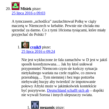
Misiek
pisze:
25 lipca 2016 o 09:03
A tymczasem „uchodźca” zaszlachtował Polkę w ciąży
maczetą w Niemczech w kebabie. Pewnie nie chciała mu
sprzedać za darmo. Co z tymi 10cioma tysiącami, które miały
przyjechać do Polski ?
cynik9
pisze:
25 lipca 2016 o 09:24
Nie jest wykluczone że fala zamachów w D jest w jakiś
sposób koordynowana… Jak by ktoś usiłował
przypomnieć Niemcom czym sie kończy sytuacja
nietykalnego wariata na czele rządów, co znowu
przerabiają… Tym niemniej i bez tego potrzeba
niebywałej hucpy aby twierdzić że impotowanie
połowy Afryki może w jakimkolwiek kontekście
być pozytywne.
Deutschland schafft sich ab
– dopóki
nie wywali Sorosa i innych ulepszaczy swiata.
megamix
pisze: