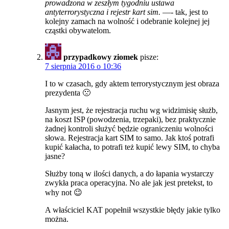
prowadzona w zeszłym tygodniu ustawa
antyterrorystyczna i rejestr kart sim.
—- tak, jest to
kolejny zamach na wolność i odebranie kolejnej jej
cząstki obywatelom.
przypadkowy ziomek
pisze:
7 sierpnia 2016 o 10:36
I to w czasach, gdy aktem terrorystycznym jest obraza
prezydenta 🙁
Jasnym jest, że rejestracja ruchu wg widzimisię służb,
na koszt ISP (powodzenia, trzepaki), bez praktycznie
żadnej kontroli służyć będzie ograniczeniu wolności
słowa. Rejestracja kart SIM to samo. Jak ktoś potrafi
kupić kałacha, to potrafi też kupić lewy SIM, to chyba
jasne?
Służby toną w ilości danych, a do łapania wystarczy
zwykła praca operacyjna. No ale jak jest pretekst, to
why not 😉
A właściciel KAT popełnił wszystkie błędy jakie tylko
można.