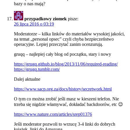
bazy o nas mają?
przypadkowy ziomek
pisze:
26 lipca 2016 o 03:19
Moderatorze – kilka linków do materiałów wysokiej jakości,
na temat „personal opsec” czyli chyba bezpieczeństwo
operacyjne. Lepiej przeczytać zanim ocenzurują.
gruqq – najlepiej cały blog od początku, stary i nowy
https://grugq.github.io/blog/2013/11/06/required-reading/
https://grugq.tumblr.com/
Dalej aktualne
https://www.sacp.org.za/docs/history/secretwork.html
O tym co można zrobić jeśli masz w kieszeni telefon. Nie
trzeba się nigdzie włamywać, dokładać backdoorów, etc 😉
https://www.nature.com/articles/srep01376
Jeśli moderator pozwoli to wrzucę 3-4 linki do dobrych
książek, linki do Amazona.