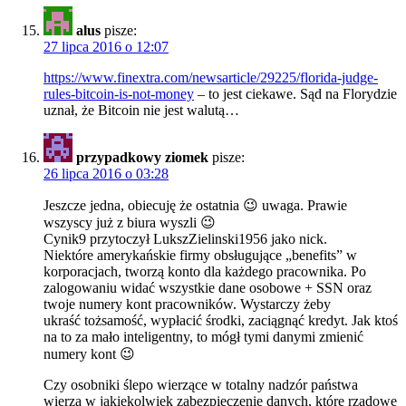
alus
pisze:
27 lipca 2016 o 12:07
https://www.finextra.com/newsarticle/29225/florida-judge-
rules-bitcoin-is-not-money
– to jest ciekawe. Sąd na Florydzie
uznał, że Bitcoin nie jest walutą…
przypadkowy ziomek
pisze:
26 lipca 2016 o 03:28
Jeszcze jedna, obiecuję że ostatnia 😉 uwaga. Prawie
wszyscy już z biura wyszli 😉
Cynik9 przytoczył LukszZielinski1956 jako nick.
Niektóre amerykańskie firmy obsługujące „benefits” w
korporacjach, tworzą konto dla każdego pracownika. Po
zalogowaniu widać wszystkie dane osobowe + SSN oraz
twoje numery kont pracowników. Wystarczy żeby
ukraść tożsamość, wypłacić środki, zaciągnąć kredyt. Jak ktoś
na to za mało inteligentny, to mógł tymi danymi zmienić
numery kont 😉
Czy osobniki ślepo wierzące w totalny nadzór państwa
wierzą w jakiekolwiek zabezpieczenie danych, które rządowe