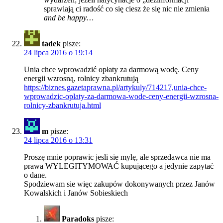
sprawiają ci radość co się ciesz że się nic nie zmienia
and be happy…
tadek
pisze:
24 lipca 2016 o 19:14
Unia chce wprowadzić opłaty za darmową wodę. Ceny
energii wzrosną, rolnicy zbankrutują
https://biznes.gazetaprawna.pl/artykuly/714217,unia-chce-
wprowadzic-oplaty-za-darmowa-wode-ceny-energii-wzrosna-
rolnicy-zbankrutuja.html
m
pisze:
24 lipca 2016 o 13:31
Proszę mnie poprawic jesli sie mylę, ale sprzedawca nie ma
prawa WYLEGITYMOWAĆ kupującego a jedynie zapytać
o dane.
Spodziewam sie więc zakupów dokonywanych przez Janów
Kowalskich i Janów Sobieskiech
Paradoks
pisze: