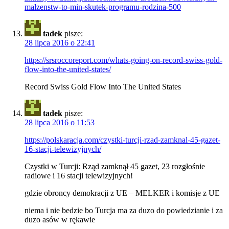
malzenstw-to-min-skutek-programu-rodzina-500
tadek
pisze:
28 lipca 2016 o 22:41
https://srsroccoreport.com/whats-going-on-record-swiss-gold-
flow-into-the-united-states/
Record Swiss Gold Flow Into The United States
tadek
pisze:
28 lipca 2016 o 11:53
https://polskaracja.com/czystki-turcji-rzad-zamknal-45-gazet-
16-stacji-telewizyjnych/
Czystki w Turcji: Rząd zamknął 45 gazet, 23 rozgłośnie
radiowe i 16 stacji telewizyjnych!
gdzie obroncy demokracji z UE – MELKER i komisje z UE
niema i nie bedzie bo Turcja ma za duzo do powiedzianie i za
duzo asów w rękawie