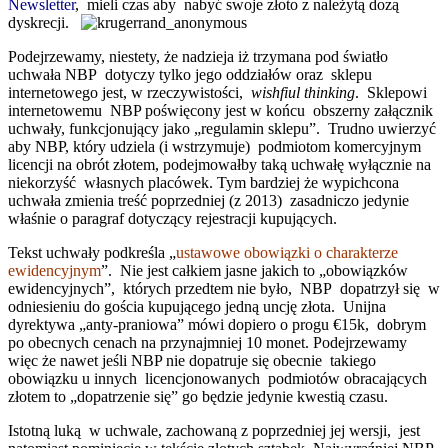
Newsletter
, mieli czas aby nabyć swoje złoto z należytą dozą
dyskrecji.
Podejrzewamy, niestety, że nadzieja iż trzymana pod światło
uchwała NBP dotyczy tylko jego oddziałów oraz sklepu
internetowego jest, w rzeczywistości,
wishfiul thinking
. Sklepowi
internetowemu NBP poświęcony jest w końcu obszerny załącznik
uchwały, funkcjonujący jako „regulamin sklepu”. Trudno uwierzyć
aby NBP, który udziela (i wstrzymuje) podmiotom komercyjnym
licencji na obrót złotem, podejmowałby taką uchwałę wyłącznie na
niekorzyść własnych placówek. Tym bardziej że wypichcona
uchwała zmienia treść poprzedniej (z 2013) zasadniczo jedynie
właśnie o paragraf dotyczący rejestracji kupujących.
Tekst uchwały podkreśla „
ustawowe obowiązki o charakterze
ewidencyjnym
”
. Nie jest całkiem jasne jakich to „obowiązków
ewidencyjnych”, których przedtem nie było, NBP dopatrzył się w
odniesieniu do gościa kupującego jedną uncję złota. Unijna
dyrektywa „anty-praniowa” mówi dopiero o progu €15k, dobrym
po obecnych cenach na przynajmniej 10 monet. Podejrzewamy
więc że nawet jeśli NBP nie dopatruje się obecnie takiego
obowiązku u innych licencjonowanych podmiotów obracających
złotem to „dopatrzenie się” go będzie jedynie kwestią czasu.
Istotną luką w uchwale, zachowaną z poprzedniej jej wersji, jest