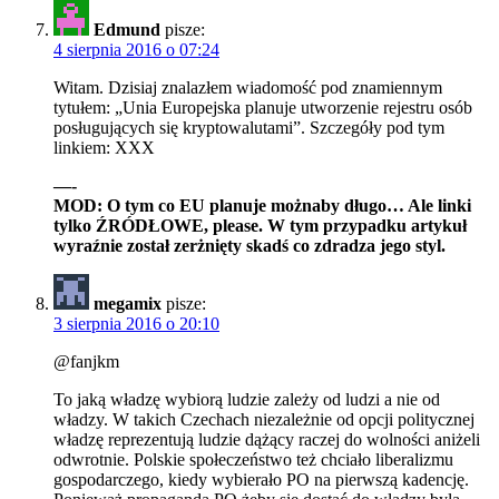
Edmund
pisze:
4 sierpnia 2016 o 07:24
Witam. Dzisiaj znalazłem wiadomość pod znamiennym
tytułem: „Unia Europejska planuje utworzenie rejestru osób
posługujących się kryptowalutami”. Szczegóły pod tym
linkiem: XXX
—-
MOD: O tym co EU planuje możnaby długo… Ale linki
tylko ŹRÓDŁOWE, please. W tym przypadku artykuł
wyraźnie został zerżnięty skadś co zdradza jego styl.
megamix
pisze:
3 sierpnia 2016 o 20:10
@fanjkm
To jaką władzę wybiorą ludzie zależy od ludzi a nie od
władzy. W takich Czechach niezależnie od opcji politycznej
władzę reprezentują ludzie dążący raczej do wolności aniżeli
odwrotnie. Polskie społeczeństwo też chciało liberalizmu
gospodarczego, kiedy wybierało PO na pierwszą kadencję.