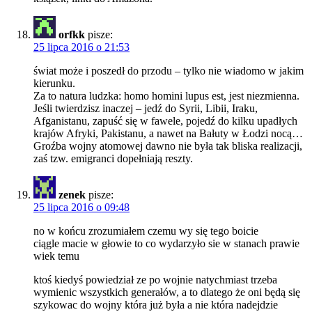
orfkk
pisze:
25 lipca 2016 o 21:53
świat może i poszedł do przodu – tylko nie wiadomo w jakim
kierunku.
Za to natura ludzka: homo homini lupus est, jest niezmienna.
Jeśli twierdzisz inaczej – jedź do Syrii, Libii, Iraku,
Afganistanu, zapuść się w fawele, pojedź do kilku upadłych
krajów Afryki, Pakistanu, a nawet na Bałuty w Łodzi nocą…
Groźba wojny atomowej dawno nie była tak bliska realizacji,
zaś tzw. emigranci dopełniają reszty.
zenek
pisze:
25 lipca 2016 o 09:48
no w końcu zrozumiałem czemu wy się tego boicie
ciągle macie w głowie to co wydarzyło sie w stanach prawie
wiek temu
ktoś kiedyś powiedział ze po wojnie natychmiast trzeba
wymienic wszystkich generałów, a to dlatego że oni będą się
szykowac do wojny która już była a nie która nadejdzie