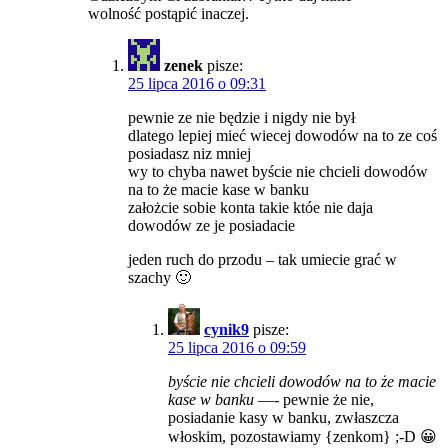
wolność postąpić inaczej.
zenek
pisze:
25 lipca 2016 o 09:31
pewnie ze nie będzie i nigdy nie był
dlatego lepiej mieć wiecej dowodów na to ze coś
posiadasz niz mniej
wy to chyba nawet byście nie chcieli dowodów
na to że macie kase w banku
założcie sobie konta takie któe nie daja
dowodów ze je posiadacie
jeden ruch do przodu – tak umiecie grać w
szachy 🙂
cynik9
pisze:
25 lipca 2016 o 09:59
byście nie chcieli dowodów na to że macie
kase w banku
—- pewnie że nie,
posiadanie kasy w banku, zwłaszcza
włoskim, pozostawiamy {zenkom} ;-D 😀