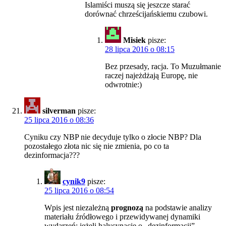
Islamiści muszą się jeszcze starać
dorównać chrześcijańskiemu czubowi.
Misiek
pisze:
28 lipca 2016 o 08:15
Bez przesady, racja. To Muzułmanie
raczej najeżdżają Europę, nie
odwrotnie:)
silverman
pisze:
25 lipca 2016 o 08:36
Cyniku czy NBP nie decyduje tylko o złocie NBP? Dla
pozostałego złota nic się nie zmienia, po co ta
dezinformacja???
cynik9
pisze:
25 lipca 2016 o 08:54
Wpis jest niezależną
prognozą
na podstawie analizy
materiału źródłowego i przewidywanej dynamiki
wydarzeń; jeżeli halycynacje o „dezinformacji”