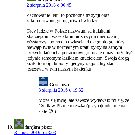
2 sierpnia 2016 o 00:45
Zachowanie `elit` to pochodna tradycji oraz
zakumulowanego bogactwa i wiedzy.
Tacy ludzie w Polsze nazywani są kułakami,
złodziejami i wszelakimi możliwymi miernotami,
Wystarczy spojrzeć na właściciela tego bloga, który
niewątpliwie w normalnym kraju byłby na samym
szczycie łańcucha pokarmowego no ale u nas może być
jedynie samotnym łazikiem knucicielem. Swoja drogą
łaziki to mój ulubiony i jedyny racjonalny stan
jestestwa w tym naszym bagienku
Gość
pisze:
3 sierpnia 2016 o 19:32
Może się mylę, ale zawsze wydawało mi się, że
Cynik w PL nie mieszka (przynajmniej nie na
stałe 😉 )
fanjkm
pisze:
31 lipca 2016 o 23:03