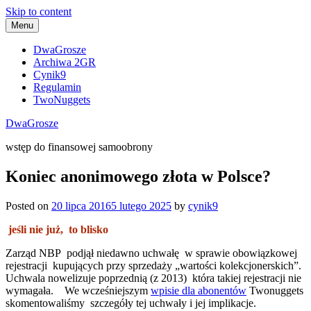
Skip to content
Menu
DwaGrosze
Archiwa 2GR
Cynik9
Regulamin
TwoNuggets
DwaGrosze
wstęp do finansowej samoobrony
Koniec anonimowego złota w Polsce?
Posted on
20 lipca 2016
5 lutego 2025
by
cynik9
jeśli nie już, to blisko
Zarząd NBP podjął niedawno uchwałę w sprawie obowiązkowej
rejestracji kupujących przy sprzedaży „wartości kolekcjonerskich”.
Uchwala nowelizuje poprzednią (z 2013) która takiej rejestracji nie
wymagała. We wcześniejszym
wpisie dla abonentów
Twonuggets
skomentowaliśmy szczegóły tej uchwały i jej implikacje.