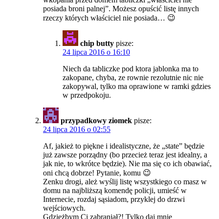
posiada broni palnej”. Możesz opuścić listę innych
rzeczy których właściciel nie posiada… 😉
chip butty
pisze:
24 lipca 2016 o 16:10
Niech da tabliczke pod ktora jablonka ma to
zakopane, chyba, ze rownie rezolutnie nic nie
zakopywal, tylko ma oprawione w ramki gdzies
w przedpokoju.
przypadkowy ziomek
pisze:
24 lipca 2016 o 02:55
Af, jakież to piękne i idealistyczne, że „state” będzie
już zawsze porządny (bo przecież teraz jest idealny, a
jak nie, to wkrótce będzie). Nie ma się co ich obawiać,
oni chcą dobrze! Pytanie, komu 😉
Zenku drogi, ależ wyślij listę wszystkiego co masz w
domu na najbliższą komendę policji, umieść w
Internecie, rozdaj sąsiadom, przyklej do drzwi
wejściowych.
Gdzieżbym Ci zabraniał?! Tylko daj mnie