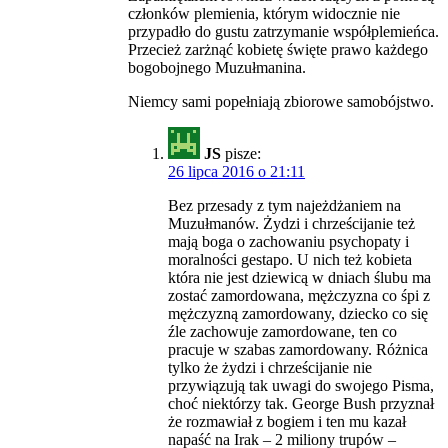
członków plemienia, którym widocznie nie
przypadło do gustu zatrzymanie współplemieńca.
Przecież zarżnąć kobietę święte prawo każdego
bogobojnego Muzułmanina.
Niemcy sami popełniają zbiorowe samobójstwo.
JS
pisze:
26 lipca 2016 o 21:11
Bez przesady z tym najeżdżaniem na
Muzułmanów. Żydzi i chrześcijanie też
mają boga o zachowaniu psychopaty i
moralności gestapo. U nich też kobieta
która nie jest dziewicą w dniach ślubu ma
zostać zamordowana, mężczyzna co śpi z
mężczyzną zamordowany, dziecko co się
źle zachowuje zamordowane, ten co
pracuje w szabas zamordowany. Różnica
tylko że żydzi i chrześcijanie nie
przywiązują tak uwagi do swojego Pisma,
choć niektórzy tak. George Bush przyznał
że rozmawiał z bogiem i ten mu kazał
napaść na Irak – 2 miliony trupów –