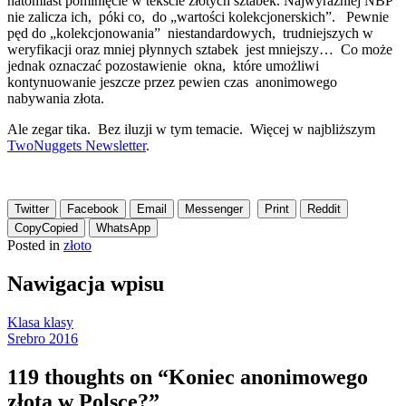
natomiast pominięcie w tekście złotych sztabek. Najwyraźniej NBP
nie zalicza ich, póki co, do „wartości kolekcjonerskich”. Pewnie
pęd do „kolekcjonowania” niestandardowych, trudniejszych w
weryfikacji oraz mniej płynnych sztabek jest mniejszy… Co może
jednak oznaczać pozostawienie okna, które umożliwi
kontynuowanie jeszcze przez pewien czas anonimowego
nabywania złota.
Ale zegar tika. Bez iluzji w tym temacie. Więcej w najbliższym
TwoNuggets Newsletter
.
Twitter
Facebook
Email
Messenger
Print
Reddit
Copy
Copied
WhatsApp
Posted in
złoto
Nawigacja wpisu
Klasa klasy
Srebro 2016
119 thoughts on “
Koniec anonimowego
złota w Polsce?
”