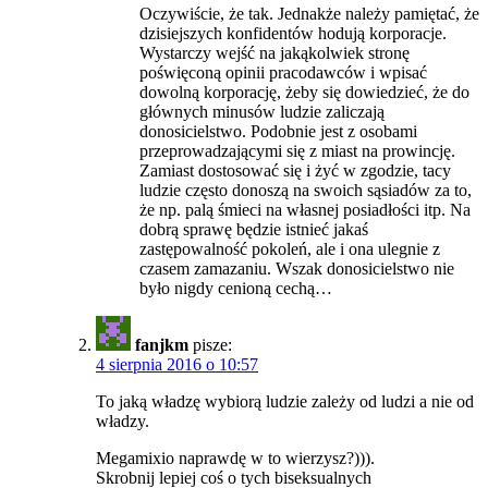
Oczywiście, że tak. Jednakże należy pamiętać, że
dzisiejszych konfidentów hodują korporacje.
Wystarczy wejść na jakąkolwiek stronę
poświęconą opinii pracodawców i wpisać
dowolną korporację, żeby się dowiedzieć, że do
głównych minusów ludzie zaliczają
donosicielstwo. Podobnie jest z osobami
przeprowadzającymi się z miast na prowincję.
Zamiast dostosować się i żyć w zgodzie, tacy
ludzie często donoszą na swoich sąsiadów za to,
że np. palą śmieci na własnej posiadłości itp. Na
dobrą sprawę będzie istnieć jakaś
zastępowalność pokoleń, ale i ona ulegnie z
czasem zamazaniu. Wszak donosicielstwo nie
było nigdy cenioną cechą…
fanjkm
pisze:
4 sierpnia 2016 o 10:57
To jaką władzę wybiorą ludzie zależy od ludzi a nie od
władzy.
Megamixio naprawdę w to wierzysz?))).
Skrobnij lepiej coś o tych biseksualnych