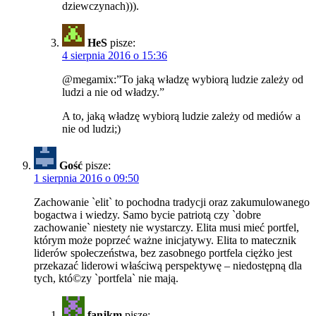
dziewczynach))).
HeS
pisze:
4 sierpnia 2016 o 15:36
@megamix:”To jaką władzę wybiorą ludzie zależy od
ludzi a nie od władzy.”
A to, jaką władzę wybiorą ludzie zależy od mediów a
nie od ludzi;)
Gość
pisze:
1 sierpnia 2016 o 09:50
Zachowanie `elit` to pochodna tradycji oraz zakumulowanego
bogactwa i wiedzy. Samo bycie patriotą czy `dobre
zachowanie` niestety nie wystarczy. Elita musi mieć portfel,
którym może poprzeć ważne inicjatywy. Elita to matecznik
liderów społeczeństwa, bez zasobnego portfela ciężko jest
przekazać liderowi właściwą perspektywę – niedostępną dla
tych, któ©zy `portfela` nie mają.
fanjkm
pisze: