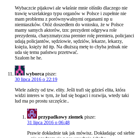
Wybaczcie pijakowi ale właśnie mnie olśniło dlaczego nie
trawię wszelakiego typu organów w Polsce i zupełnie nie
mam problemu z porównywalnymi organami np u
niemiaszków. Otóż doszedłem do wniosku, że w Polsce
mamy samych aktorów, tzn: prezydent odgrywa role
prezydenta, charyzmatyczna premier rolę premiera, policjanci
udają policjantów, sędziowie, sędziów, lekarze, lekarzy,
księża, księży itd itp. Na dłuższą metę to chyba jednak nie
uda się temu państwu przetrwać.
Szalom he he.
wyborca
pisze:
30 lipca 2016 o 22:19
Wiele zależy od tzw. elity. Jeśli trafi się gdzieś elita, która
widzi interes w tym, że lud się bogaci i rozwija, wtedy taki
lud ma po prostu szczęście..
przypadkowy ziomek
pisze:
31 lipca 2016 o 06:48
Prawie dokładnie tak jak mówisz. Dokładając od siebie