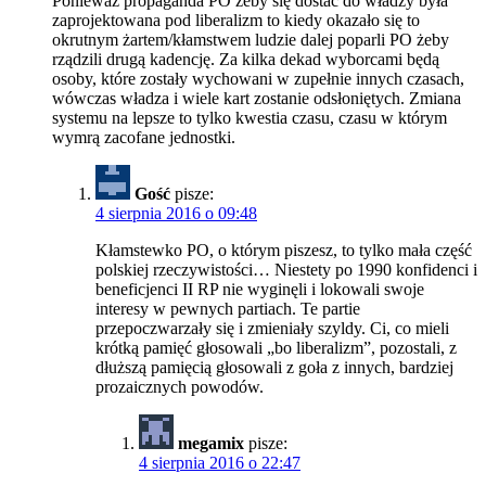
Ponieważ propaganda PO żeby się dostać do władzy była
zaprojektowana pod liberalizm to kiedy okazało się to
okrutnym żartem/kłamstwem ludzie dalej poparli PO żeby
rządzili drugą kadencję. Za kilka dekad wyborcami będą
osoby, które zostały wychowani w zupełnie innych czasach,
wówczas władza i wiele kart zostanie odsłoniętych. Zmiana
systemu na lepsze to tylko kwestia czasu, czasu w którym
wymrą zacofane jednostki.
Gość
pisze:
4 sierpnia 2016 o 09:48
Kłamstewko PO, o którym piszesz, to tylko mała część
polskiej rzeczywistości… Niestety po 1990 konfidenci i
beneficjenci II RP nie wyginęli i lokowali swoje
interesy w pewnych partiach. Te partie
przepoczwarzały się i zmieniały szyldy. Ci, co mieli
krótką pamięć głosowali „bo liberalizm”, pozostali, z
dłuższą pamięcią głosowali z goła z innych, bardziej
prozaicznych powodów.
megamix
pisze:
4 sierpnia 2016 o 22:47