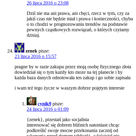
26 lipca 2016 o 23:08
Dziś nie ma ani prawa, ani chęci, rzecz w tym, czy za
jakiś czas nie będzie miał i prawa i konieczności, chyba
o to chodzi w prognozowaniu trendów na podstawie
pewnych cząstkowych rozwiązań, o których czytamy
dzisiaj.
zenek
pisze:
23 lipca 2016 o 15:57
pragne by w razie zakupu przez moją osobę fizycznego złota
dowiedział się o tym każdy kto moze na tej planecie i by
każda baza danych odnotowała ten zakup i go sobie zapisała
i wam też tego życze w waszym dobrze pojętym interesie
cynik9
pisze:
24 lipca 2016 o 01:09
{zenek}, przestań jako socjalista
interesować się dobrem bliźnich natomiast chcąc
podkreślić swoje mocne przekonania zacznij od
wkopania przed domem tabliczki „właściciel nie