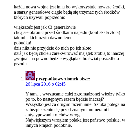
każda nowa wojna jest inna bo wykorzystuje nowsze środki,
a starzy generałowe ciągle będą się trzymac tych środków
których używali poprzednio
większośc jest jak Ci generałowie
chcą sie obronić przed środkami napadu (konfiskata złota)
takimi jakich użyto dawno temu
pobudka!
dzis nikt nie przyjdzie do nich po ich złoto
dziś jak będą chcieli zarekwirować majątek zrobią to inaczej
„wojna” na pewno będzie wyglądała bo świat poszedł do
przodu
przypadkowy ziomek
pisze:
26 lipca 2016 o 02:45
Y tam… wyrzucanie całej zgromadzonej wiedzy tylko
po to, bo następnym razem będzie inaczej?
Wszystko jest za drugim razem inne. Sztuka polega na
zabezpieczeniu się przed znanymi numerami i
antycypowaniu ruchów wroga.
Największym wrogiem polaka jest państwo polskie, w
innych krajach podobnie.