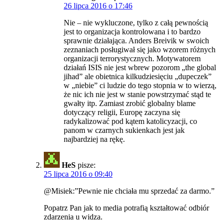
26 lipca 2016 o 17:46
Nie – nie wykluczone, tylko z całą pewnością
jest to organizacja kontrolowana i to bardzo
sprawnie działająca. Anders Breivik w swoich
zeznaniach posługiwał się jako wzorem różnych
organizacji terrorystycznych. Motywatorem
działań ISIS nie jest wbrew pozorom „the global
jihad” ale obietnica kilkudziesięciu „dupeczek”
w „niebie” ci ludzie do tego stopnia w to wierzą,
że nic ich nie jest w stanie powstrzymać stąd te
gwałty itp. Zamiast zrobić globalny blame
dotyczący religii, Europę zaczyna się
radykalizować pod kątem katolicyzacji, co
panom w czarnych sukienkach jest jak
najbardziej na rękę.
HeS
pisze:
25 lipca 2016 o 09:40
@Misiek:”Pewnie nie chciała mu sprzedać za darmo.”
Popatrz Pan jak to media potrafią kształtować odbiór
zdarzenia u widza.