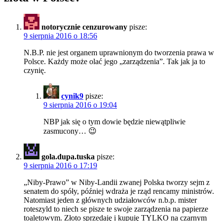
notorycznie cenzurowany
pisze:
9 sierpnia 2016 o 18:56
N.B.P. nie jest organem uprawnionym do tworzenia prawa w
Polsce. Każdy może olać jego „zarządzenia”. Tak jak ja to
czynię.
cynik9
pisze:
9 sierpnia 2016 o 19:04
NBP jak się o tym dowie będzie niewątpliwie
zasmucony… 😉
gola.dupa.tuska
pisze:
9 sierpnia 2016 o 17:19
„Niby-Prawo” w Niby-Landii zwanej Polska tworzy sejm z
senatem do spóły, później wdraża je rząd rencamy ministrów.
Natomiast jeden z głównych udziałowców n.b.p. mister
roteszyld to niech se pisze te swoje zarządzenia na papierze
toaletowym. Złoto sprzedaję i kupuję TYLKO na czarnym