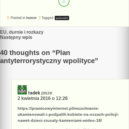
Posted in
humor
Tagged
polemiki
Nawigacja
EU, durnie i rozkazy
Następny wpis
wpisu
40 thoughts on “
Plan
antyterrorystyczny wpolityce
”
tadek
pisze:
2 kwietnia 2016 o 12:26
https://prawicowyinternet.pl/muzulmanie-
ukamienowali-i-podpalili-kobiete-na-oczach-policji-
nawet-dzieci-rzucaly-kamieniami-wideo-18/