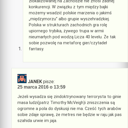
zlokalizowanej na Zachodzie nie znosi żadnej
konkurencji. W związku z tym między bajki
możemy wsadzić polskie marzenia o jakimś
„międzymorzu” albo grupie wyszehradzkiej.
Polska w strukturach zachodnich gra rolę
upiornego trybika, żywego trupa w armii
nieumarłych pod wodzą Licza 40 levelu. Że tak
sobie pozwolę na metaforę gier/czytadeł
fantasy.
JANEK
pisze:
25 marca 2016 o 13:59
Jeżeli wysadza się zindoktrynowany terrorysta to ginie
masa ludzi(patrz Timothy McVeigh)i zniszczenia są
ogromne a pola do dyskusji nie ma. Cześć tych arabów
sobie zdaje sprawę, że metres nie będzie w raju jak pas
szahida urwie im jaja.