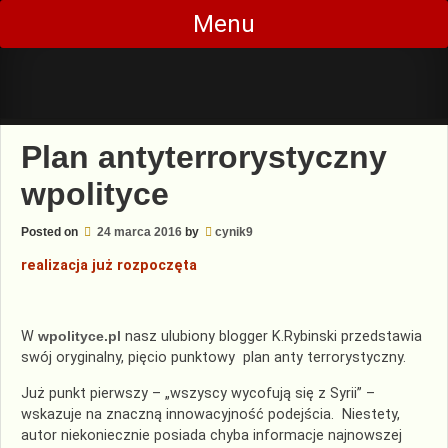
Skip
Menu
to
content
Plan antyterrorystyczny
wpolityce
Posted on
24 marca 2016
by
cynik9
realizacja już rozpoczęta
W
wpolityce.pl
nasz ulubiony blogger K.Rybinski przedstawia
swój oryginalny, pięcio punktowy plan anty terrorystyczny.
Już punkt pierwszy – „wszyscy wycofują się z Syrii” –
wskazuje na znaczną innowacyjność podejścia. Niestety,
autor niekoniecznie posiada chyba informacje najnowszej