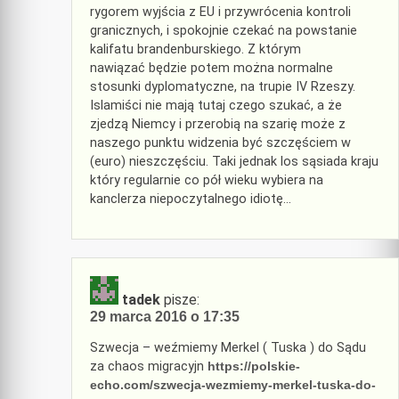
rygorem wyjścia z EU i przywrócenia kontroli
granicznych, i spokojnie czekać na powstanie
kalifatu brandenburskiego. Z którym
nawiązać będzie potem można normalne
stosunki dyplomatyczne, na trupie IV Rzeszy.
Islamiści nie mają tutaj czego szukać, a że
zjedzą Niemcy i przerobią na szarię może z
naszego punktu widzenia być szczęściem w
(euro) nieszczęściu. Taki jednak los sąsiada kraju
który regularnie co pół wieku wybiera na
kanclerza niepoczytalnego idiotę…
tadek
pisze:
29 marca 2016 o 17:35
Szwecja – weźmiemy Merkel ( Tuska ) do Sądu
za chaos migracyjn
https://polskie-
echo.com/szwecja-wezmiemy-merkel-tuska-do-