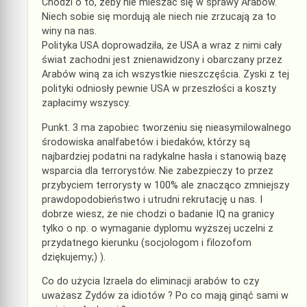
Chodzi o to, żeby nie mieszać się w sprawy Arabów.
Niech sobie się mordują ale niech nie zrzucają za to
winy na nas.
Polityka USA doprowadziła, że USA a wraz z nimi cały
świat zachodni jest znienawidzony i obarczany przez
Arabów winą za ich wszystkie nieszczęścia. Zyski z tej
polityki odniosły pewnie USA w przeszłości a koszty
zapłacimy wszyscy.
Punkt. 3 ma zapobiec tworzeniu się nieasymilowalnego
środowiska analfabetów i biedaków, którzy są
najbardziej podatni na radykalne hasła i stanowią bazę
wsparcia dla terrorystów. Nie zabezpieczy to przez
przybyciem terrorysty w 100% ale znacząco zmniejszy
prawdopodobieństwo i utrudni rekrutację u nas. I
dobrze wiesz, że nie chodzi o badanie IQ na granicy
tylko o np. o wymaganie dyplomu wyższej uczelni z
przydatnego kierunku (socjologom i filozofom
dziękujemy;) ).
Co do użycia Izraela do eliminacji arabów to czy
uważasz Żydów za idiotów ? Po co mają ginąć sami w