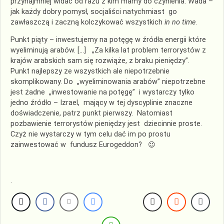
przynajmniej widać od razu z kim mamy do czynienia. Wada –
jak każdy dobry pomysł, socjaliści natychmiast go
zawłaszczą i zaczną kolczykować wszystkich
in no time
.
Punkt piąty – inwestujemy na potęgę w źródła energii które
wyeliminują arabów. […] „Za kilka lat problem terrorystów z
krajów arabskich sam się rozwiąże, z braku pieniędzy”.
Punkt najlepszy ze wszystkich ale niepotrzebnie
skomplikowany. Do „wyeliminowania arabów” niepotrzebne
jest żadne „inwestowanie na potęgę” i wystarczy tylko
jedno źródło – Izrael, mający w tej dyscyplinie znaczne
doświadczenie, patrz punkt pierwszy. Natomiast
pozbawienie terrorystów pieniędzy jest dziecinnie proste.
Czyż nie wystarczy w tym celu dać im po prostu
zainwestować w fundusz Eurogeddon? 😉
.