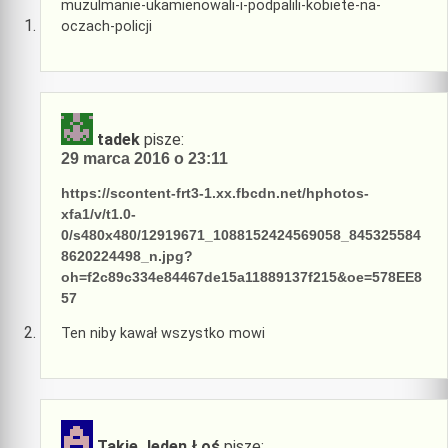
muzulmanie-ukamienowali-i-podpalili-kobiete-na-
oczach-policji
tadek
pisze:
29 marca 2016 o 23:11
https://scontent-frt3-1.xx.fbcdn.net/hphotos-
xfa1/v/t1.0-
0/s480x480/12919671_1088152424569058_845325584
8620224498_n.jpg?
oh=f2c89c334e84467de15a11889137f215&oe=578EE8
57
Ten niby kawał wszystko mowi
Takie Jeden Łoś
pisze: