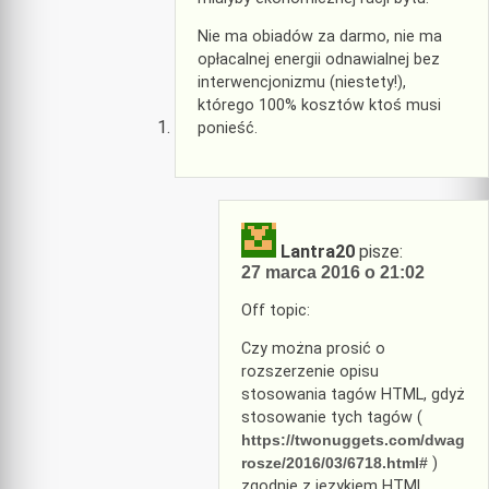
Nie ma obiadów za darmo, nie ma
opłacalnej energii odnawialnej bez
interwencjonizmu (niestety!),
którego 100% kosztów ktoś musi
ponieść.
Lantra20
pisze:
27 marca 2016 o 21:02
Off topic:
Czy można prosić o
rozszerzenie opisu
stosowania tagów HTML, gdyż
stosowanie tych tagów (
https://twonuggets.com/dwag
rosze/2016/03/6718.html#
)
zgodnie z językiem HTML