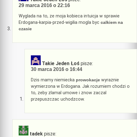
29 marca 2016 o 22:16
Wyglada na to, ze moja kobieca intuicja w sprawie
Erdogana-karpia-przed-wigilia mogla byc
calkiem na
czasie
Takie Jeden Łoś
pisze:
30 marca 2016 o 16:44
Dzis mamy niemiecka
prowokacje
wyraznie
wymierzona w Erdogana. Jak rozumiem chodzi o
to, zeby zlamal umowe i znow zaczal
przepuszczac uchodzcow.
tadek
pisze: