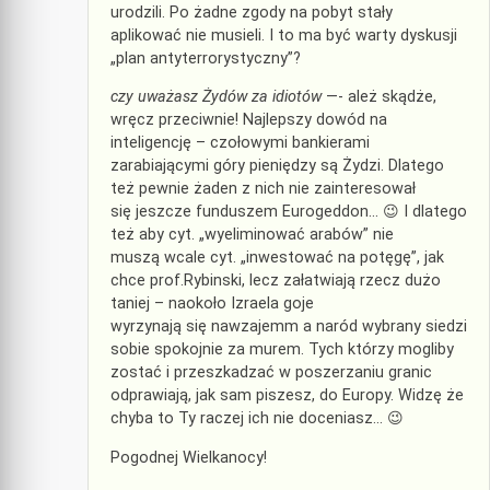
urodzili. Po żadne zgody na pobyt stały
aplikować nie musieli. I to ma być warty dyskusji
„plan antyterrorystyczny”?
czy uważasz Żydów za idiotów
—- ależ skądże,
wręcz przeciwnie! Najlepszy dowód na
inteligencję – czołowymi bankierami
zarabiającymi góry pieniędzy są Żydzi. Dlatego
też pewnie żaden z nich nie zainteresował
się jeszcze funduszem Eurogeddon… 😉 I dlatego
też aby cyt. „wyeliminować arabów” nie
muszą wcale cyt. „inwestować na potęgę”, jak
chce prof.Rybinski, lecz załatwiają rzecz dużo
taniej – naokoło Izraela goje
wyrzynają się nawzajemm a naród wybrany siedzi
sobie spokojnie za murem. Tych którzy mogliby
zostać i przeszkadzać w poszerzaniu granic
odprawiają, jak sam piszesz, do Europy. Widzę że
chyba to Ty raczej ich nie doceniasz… 😉
Pogodnej Wielkanocy!