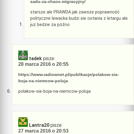
sadu-za-chaos-migracyjny/
starsze ale PRAWDA jak zawsze poprawność
polityczne lewacka budzi sie ostania z letargu ale
juz bedzie za późno
tadek
pisze:
28 marca 2016 o 20:55
https://www.radiownet.pl/publikacje/polakow-sie-
boja-na-niemcow-poluja
polakow-sie-boja-na-niemcow-poluja
Lantra20
pisze:
27 marca 2016 o 20:53