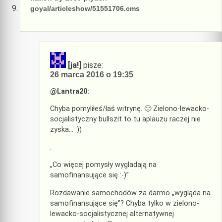
goyal/articleshow/51551706.cms
[ja!]
pisze:
26 marca 2016 o 19:35
@Lantra20:
Chyba pomyliłeś/łaś witrynę. 🙂 Zielono-lewacko-
socjalistyczny bullszit to tu aplauzu raczej nie
zyska… :))
.
„Co więcej pomysły wygladają na
samofinansujące się :-)”
Rozdawanie samochodów za darmo „wygląda na
samofinansujące się”? Chyba tylko w zielono-
lewacko-socjalistycznej alternatywnej