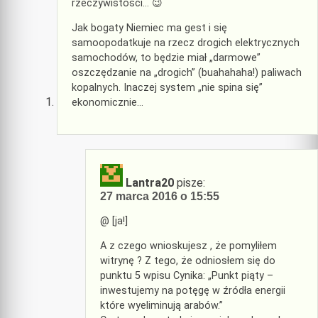
rzeczywistości… 😉
Jak bogaty Niemiec ma gest i się
samoopodatkuje na rzecz drogich elektrycznych
samochodów, to będzie miał „darmowe”
oszczędzanie na „drogich” (buahahaha!) paliwach
kopalnych. Inaczej system „nie spina się”
ekonomicznie…
Lantra20
pisze:
27 marca 2016 o 15:55
@ [ja!]
A z czego wnioskujesz , że pomyliłem
witrynę ? Z tego, że odniosłem się do
punktu 5 wpisu Cynika: „Punkt piąty –
inwestujemy na potęgę w źródła energii
które wyeliminują arabów.”