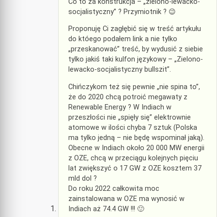
Co to za konstrukcja – „zielono-lewacko-
socjalistyczny” ? Przymiotnik ? 😉
Proponuję Ci zagłębić się w treść artykułu
do któego podałem link a nie tylko
„przeskanować” treść, by wydusić z siebie
tylko jakiś taki kulfon językowy – „Zielono-
lewacko-socjalistyczny bullszit”.
Chińczykom też się pewnie „nie spina to”,
że do 2020 chcą potroić megawaty z
Renewable Energy ? W Indiach w
przeszłości nie „spięły się” elektrownie
atomowe w ilości chyba 7 sztuk (Polska
ma tylko jedną – nie będę wspominał jaką).
Obecne w Indiach około 20 000 MW energii
z OZE, chcą w przeciągu kolejnych pięciu
lat zwiększyć o 17 GW z OZE kosztem 37
mld dol ?
Do roku 2022 całkowita moc
zainstalowana w OZE ma wynosić w
Indiach aż 74.4 GW !!! 🙂