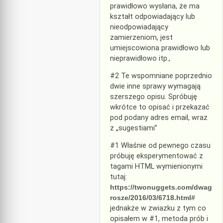
prawidłowo wysłana, że ma
kształt odpowiadający lub
nieodpowiadający
zamierzeniom, jest
umiejscowiona prawidłowo lub
nieprawidłowo itp.,
#2 Te wspomniane poprzednio
dwie inne sprawy wymagają
szerszego opisu. Spróbuję
wkrótce to opisać i przekazać
pod podany adres email, wraz
z „sugestiami”
#1 Właśnie od pewnego czasu
próbuję eksperymentować z
tagami HTML wymienionymi
tutaj:
https://twonuggets.com/dwag
rosze/2016/03/6718.html#
jednakże w zwiazku z tym co
opisałem w #1, metoda prób i