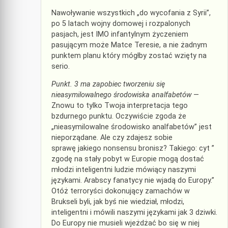
Nawoływanie wszystkich „do wycofania z Syrii”,
po 5 latach wojny domowej i rozpalonych
pasjach, jest IMO infantylnym życzeniem
pasującym może Matce Teresie, a nie żadnym
punktem planu który mógłby zostać wzięty na
serio.
Punkt. 3 ma zapobiec tworzeniu się
nieasymilowalnego środowiska analfabetów
—
Znowu to tylko Twoja interpretacja tego
bzdurnego punktu. Oczywiście zgoda że
„nieasymilowalne środowisko analfabetów” jest
nieporządane. Ale czy zdajesz sobie
sprawę jakiego nonsensu bronisz? Takiego: cyt ”
zgodę na stały pobyt w Europie mogą dostać
młodzi inteligentni ludzie mówiący naszymi
językami. Arabscy fanatycy nie wjadą do Europy.”
Otóż terroryści dokonujący zamachów w
Brukseli byli, jak byś nie wiedział, młodzi,
inteligentni i mówili naszymi językami jak 3 dziwki.
Do Europy nie musieli wjeżdżać bo się w niej