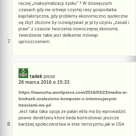
raczej „maksymalizacji zysku” ? W dzisiejszych
czasach gdy nie istnieje czystej rasy gospodarka
kapitalistyczna, gdy problemy ekonomiczno społeczne
są zbyt złożone by rozwiązywać je przy użyciu „zasad i
praw” z czasów tworzenia nowoczejnej ekonomii,
twierdzenie takie jest delikatnie mówiąc
uproszczeniem.
tadek
pisze:
26 marca 2016 o 15:33
https://marucha.wordpress.com/2016/03/23/media-w-
brukseli-znaleziono-komputer-z-interesujacymi-
tresciami-ws-pi/
Jest taka taka opcja ze palan elita ma by wprowadzić
pewne derektywy ktore beda kontrolowac jeszcze
bardziej społeczenstwa w imie terroryzmu jak w USA