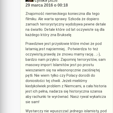
pisze:
cynik9
29 marca 2016 o 00:18
Znajomość niemieckiego konieczna dla tego
filmiku. Ale warta sprawy. Szkoda że dopiero
zamach terrorystyczny wydobywa pewne detale
na światło. Detale które od lat oczywiste są dla
każdego który zna Brukselę.
Prawdziwe jest przysłowie które mówi że pod
latarnią jest najciemniej… Potwierdza to też
oczywistą prawdę że znowu mamy rację… ;-),
bardzo nam przykro. Zapomnij terrorystów, sam
masowy import Islamitów jest po prostu
wieszaniem się na własnoręcznie zaciśniętej
pętli. Nie wiem tylko czy Polacy dorośli do
doniosłości tej chwili. Jeżeli mieliśmy
kiedykolwiek problem z Niemcami, a cała historia
jest ich pełna, nadarza się historyczna szansa
aby rachunki te wyrównać. Nasz rywal wykańcza
sie sam!
Wystarczy nie wpuszczać jednego islamisty, pod