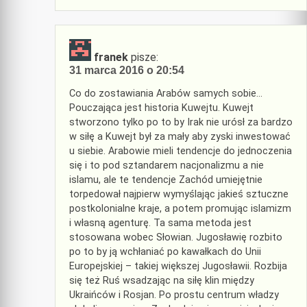
franek
pisze:
31 marca 2016 o 20:54
Co do zostawiania Arabów samych sobie…
Pouczająca jest historia Kuwejtu. Kuwejt
stworzono tylko po to by Irak nie urósł za bardzo
w siłę a Kuwejt był za mały aby zyski inwestować
u siebie. Arabowie mieli tendencje do jednoczenia
się i to pod sztandarem nacjonalizmu a nie
islamu, ale te tendencje Zachód umiejętnie
torpedował najpierw wymyślając jakieś sztuczne
postkolonialne kraje, a potem promując islamizm
i własną agenturę. Ta sama metoda jest
stosowana wobec Słowian. Jugosławię rozbito
po to by ją wchłaniać po kawałkach do Unii
Europejskiej – takiej większej Jugosławii. Rozbija
się też Ruś wsadzając na siłę klin między
Ukraińców i Rosjan. Po prostu centrum władzy