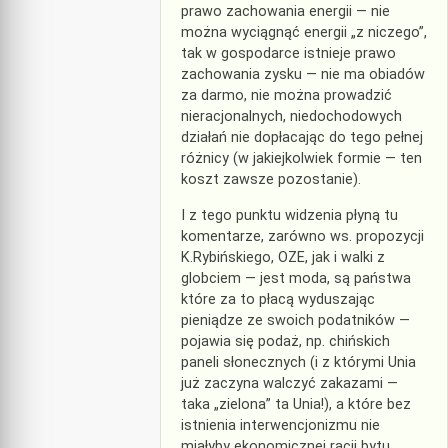
prawo zachowania energii — nie
można wyciągnąć energii „z niczego”,
tak w gospodarce istnieje prawo
zachowania zysku — nie ma obiadów
za darmo, nie można prowadzić
nieracjonalnych, niedochodowych
działań nie dopłacając do tego pełnej
różnicy (w jakiejkolwiek formie — ten
koszt zawsze pozostanie).
I z tego punktu widzenia płyną tu
komentarze, zarówno ws. propozycji
K.Rybińskiego, OZE, jak i walki z
globciem — jest moda, są państwa
które za to płacą wyduszając
pieniądze ze swoich podatników —
pojawia się podaż, np. chińskich
paneli słonecznych (i z którymi Unia
już zaczyna walczyć zakazami —
taka „zielona” ta Unia!), a które bez
istnienia interwencjonizmu nie
miałyby ekonomicznej racji bytu.