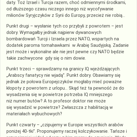
daty. Toż Izrael i Turcja razem, choć odmiennymi środkami,
od dłuższego czasu niczego innego niż wycofywanie
milionów Syryjczyków z Syrii do Europy, przecież nie robią…
Punkt drugi – wysłanie tych co przybyli z powrotem – jest
dobry. Wymagałby jednak najpierw dywanowych
bombardowań Turcji i Izraela przez NATO, wspartych na
dodatek paroma tomahawkami w Arabię Saudyjską. Zadanie
jest może i wykonalne ale nie jest pewne czy NATO będzie
takie zachwycone gdy się o nim dowie.
Punkt trzeci – sprawdzamy na granicy IQ wjeżdżających.
„Arabscy fanatycy nie wjadą”. Punkt dobry. Obawiamy się
jednak że połowa Europejczyków mogłaby mieć poważne
kłopoty z powrotem z urlopu… Skąd też ta pewność że do
wysadzenia się w powietrze potrzeba IQ mniejszego
niż numer butów? A to profesor doktor nie może
się wysadzić w powietrze? Zwłaszcza z habilitacją w
materiałach wybuchowych?
Punkt czwarty – „czipujemy w Europie wszystkich arabów
poniżej 40-tki”. Proponujemy raczej kolczykowanie. Tańsze i