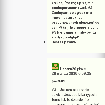
znikną. Proszę uprzejmie
poeksperymentować. #2
Zachęcam do zgłaszania
innych usterek lub
proponowanych ulepszeń do
cynik9 (at) twonuggets.com.
#3 Nie pamiętam aby był tu
kiedyś „podgląd”.
Jesteś pewny?
Lantra20
pisze:
28 marca 2016 o 09:35
@ADMIN
#3 – Jestem absolutnie
pewien. Jeszcze kilka tygodni
temu tak to działało. Po
napisaniu „odpowiedzi”, „nicka”