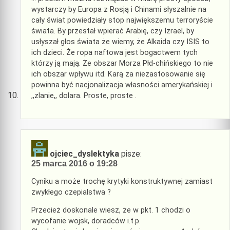
wystarczy by Europa z Rosją i Chinami słyszalnie na
cały świat powiedziały stop największemu terroryście
świata. By przestał wpierać Arabię, czy Izrael, by
usłyszał głos świata że wiemy, że Alkaida czy ISIS to
ich dzieci. Że ropa naftowa jest bogactwem tych
którzy ją mają. Że obszar Morza Płd-chińskiego to nie
ich obszar wpływu itd. Karą za niezastosowanie się
powinna być nacjonalizacja własności amerykańskiej i
,,zlanie,, dolara. Proste, proste .
ojciec_dyslektyka
pisze:
25 marca 2016 o 19:28
Cyniku a może trochę krytyki konstruktywnej zamiast
zwykłego czepialstwa ?
Przecież doskonale wiesz, że w pkt. 1 chodzi o
wycofanie wojsk, doradców i.t.p.