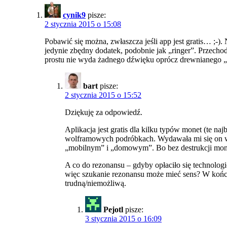
cynik9
pisze:
2 stycznia 2015 o 15:08
Pobawić się można, zwłaszcza jeśli app jest gratis… ;-).
jedynie zbędny dodatek, podobnie jak „ringer”. Przecho
prostu nie wyda żadnego dźwięku oprócz drewnianego „
bart
pisze:
2 stycznia 2015 o 15:52
Dziękuję za odpowiedź.
Aplikacja jest gratis dla kilku typów monet (te na
wolframowych podróbkach. Wydawała mi się on właśn
„mobilnym” i „domowym”. Bo bez destrukcji monet
A co do rezonansu – gdyby opłaciło się technologi
więc szukanie rezonansu może mieć sens? W końc
trudną/niemożliwą.
Pejotl
pisze:
3 stycznia 2015 o 16:09