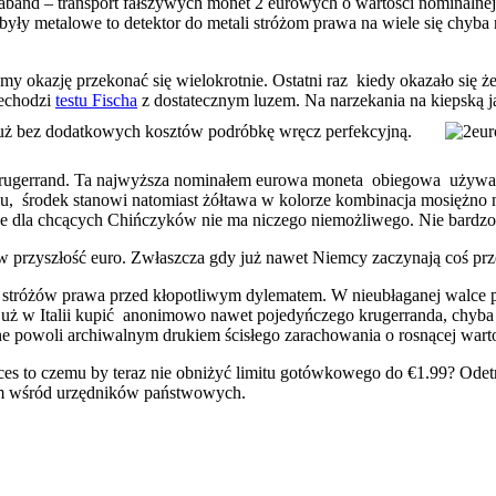
aband – transport fałszywych monet 2 eurowych o wartości nominalnej 
były metalowe to detektor do metali stróżom prawa na wiele się chyba 
y okazję przekonać się wielokrotnie. Ostatni raz kiedy okazało się ż
echodzi
testu Fischa
z dostatecznym luzem. Na narzekania na kiepską j
już bez dodatkowych kosztów podróbkę wręcz perfekcyjną.
 krugerrand. Ta najwyższa nominałem eurowa moneta obiegowa używan
lu, środek stanowi natomiast żółtawa w kolorze kombinacja mosiężno 
że dla chcących Chińczyków nie ma niczego niemożliwego. Nie bardzo
w przyszłość euro. Zwłaszcza gdy już nawet Niemcy zaczynają coś pr
h stróżów prawa przed kłopotliwym dylematem. W nieubłaganej walce p
uż w Italii kupić anonimowo nawet pojedyńczego krugerranda, chyba
ne powoli archiwalnym drukiem ścisłego zarachowania o rosnącej warto
s to czemu by teraz nie obniżyć limitu gotówkowego do €1.99? Odetnie
iem wśród urzędników państwowych.