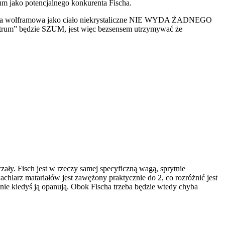
jako potencjalnego konkurenta Fischa.
bka wolframowa jako ciało niekrystaliczne NIE WYDA ŻADNEGO
ktrum” będzie SZUM, jest więc bezsensem utrzymywać że
ały. Fisch jest w rzeczy samej specyficzną wagą, sprytnie
achlarz matariałów jest zawężony praktycznie do 2, co rozróżnić jest
ie kiedyś ją opanują. Obok Fischa trzeba będzie wtedy chyba