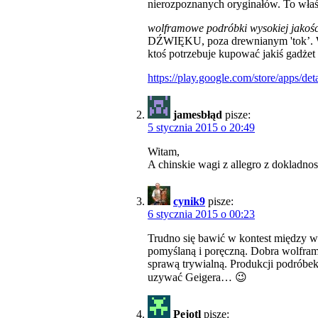
nierozpoznanych oryginałów. To wł
wolframowe podróbki wysokiej jakości
DŹWIĘKU, poza drewnianym 'tok’. Wy
ktoś potrzebuje kupować jakiś gadżet
https://play.google.com/store/apps/det
jamesbłąd
pisze:
5 stycznia 2015 o 20:49
Witam,
A chinskie wagi z allegro z dokladnos
cynik9
pisze:
6 stycznia 2015 o 00:23
Trudno się bawić w kontest między wa
pomyślaną i poręczną. Dobra wolframow
sprawą trywialną. Produkcji podróbe
uzywać Geigera… 😉
Pejotl
pisze: