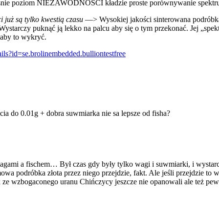
aśnie poziom NIEZAWODNOŚCI kładzie proste porównywanie spektrum 
 już są tylko kwestią czasu
—> Wysokiej jakości sinterowana podró
starczy puknąć ją lekko na palcu aby się o tym przekonać. Jej „spe
 aby to wykryć.
ails?id=se.brolinembedded.bulliontestfree
cia do 0.01g + dobra suwmiarka nie sa lepsze od fisha?
gami a fischem… Był czas gdy były tylko wagi i suwmiarki, i wystarcz
a podróbka złota przez niego przejdzie, fakt. Ale jeśli przejdzie to w
k ze wzbogaconego uranu Chińczycy jeszcze nie opanowali ale też pewn