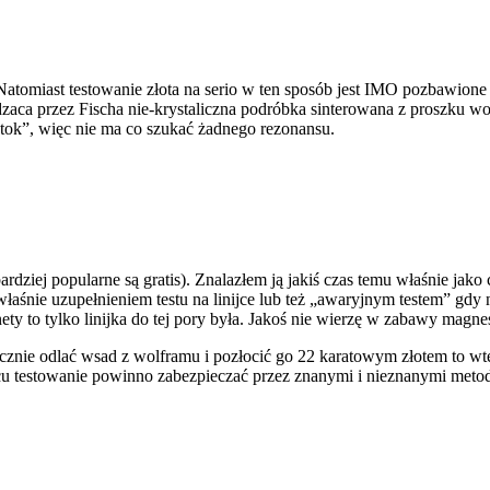
 Natomiast testowanie złota na serio w ten sposób jest IMO pozbawione 
dzaca przez Fischa nie-krystaliczna podróbka sinterowana z proszku w
tok”, więc nie ma co szukać żadnego rezonansu.
jbardziej popularne są gratis). Znalazłem ją jakiś czas temu właśnie jak
ie uzupełnieniem testu na linijce lub też „awaryjnym testem” gdy nie 
y to tylko linijka do tej pory była. Jakoś nie wierzę w zabawy mag
cznie odlać wsad z wolframu i pozłocić go 22 karatowym złotem to wte
u testowanie powinno zabezpieczać przez znanymi i nieznanymi metod