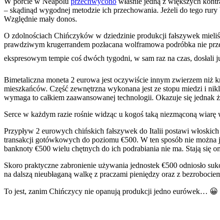
W porcie w Neapolu
przechwycono
właśnie jedną z większych kontr
– skądinąd wygodnej metodzie ich przechowania. Jeżeli do tego rury 
Względnie mały donos.
O zdolnościach Chińczyków w dziedzinie produkcji fałszywek mieliśm
prawdziwym krugerrandem pozłacana wolframowa podróbka nie prz
ekspresowym tempie coś dwóch tygodni, w sam raz na czas, dosłali 
Bimetaliczna moneta 2 eurowa jest oczywiście innym zwierzem niż
mieszkańców. Część zewnętrzna wykonana jest ze stopu miedzi i nik
wymaga to całkiem zaawansowanej technologii. Okazuje się jednak 
Serce w każdym razie rośnie widząc u kogoś taką niezmąconą wiarę 
Przypływ 2 eurowych chińskich fałszywek do Italii postawi włoskic
transakcji gotówkowych do poziomu €500. W ten sposób nie można j
banknoty €500 wielu chętnych do ich podrabiania nie ma. Stają się o
Skoro praktyczne zabronienie używania jednostek €500 odniosło sukce
na dalszą nieubłaganą walkę z praczami pieniędzy oraz z bezroboc
To jest, zanim Chińczycy nie opanują produkcji jedno eurówek… 😀