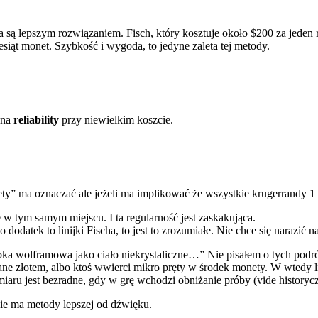
są lepszym rozwiązaniem. Fisch, który kosztuje około $200 za jeden ro
siąt monet. Szybkość i wygoda, to jedyne zaleta tej metody.
ana
reliability
przy niewielkim koszcie.
” ma oznaczać ale jeżeli ma implikować że wszystkie krugerrandy 1 oz
 w tym samym miejscu. I ta regularność jest zaskakująca.
 to dodatek to linijki Fischa, to jest to zrozumiałe. Nie chce się narazi
bka wolframowa jako ciało niekrystaliczne…” Nie pisałem o tych pod
 złotem, albo ktoś wwierci mikro pręty w środek monety. W wtedy lin
zmiaru jest bezradne, gdy w grę wchodzi obniżanie próby (vide history
j nie ma metody lepszej od dźwięku.