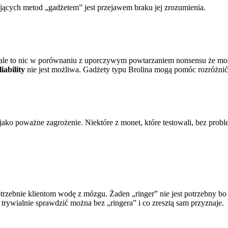
ejących metod „gadżetem” jest przejawem braku jej zrozumienia.
le to nic w porównaniu z uporczywym powtarzaniem nonsensu że mon
iability
nie jest możliwa. Gadżety typu Brolina mogą pomóc rozróżnić
ko poważne zagrożenie. Niektóre z monet, które testowali, bez problem
otrzebnie klientom wodę z mózgu. Żaden „ringer” nie jest potrzebny b
ywialnie sprawdzić można bez „ringera” i co zresztą sam przyznaje.