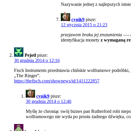
Nazywanie jednej z najlepszych istni
cynik9
pisze:
12 stycznia 2015 o 21:23
przejawem braku jej zrozumienia
—- a
identyfikacja monety
z wymaganą rel
Pejotl
pisze:
30 grudnia 2014 o 12:16
Fisch Instruments przedstawia chińskie wolframowe podróbki, ja
„The Ringer”.
https://thefisch.com/shownews/id/1411222857
cynik9
pisze:
30 grudnia 2014 o 12:46
Myślę że chroniąc swój biznes pan Rutherford robi niep
wolframowego nie wyda po prostu żadnego dźwięku, co tr