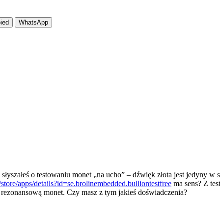
ied
WhatsApp
yszałeś o testowaniu monet „na ucho” – dźwięk złota jest jedyny w s
/store/apps/details?id=se.brolinembedded.bulliontestfree
ma sens? Z tes
ść rezonansową monet. Czy masz z tym jakieś doświadczenia?