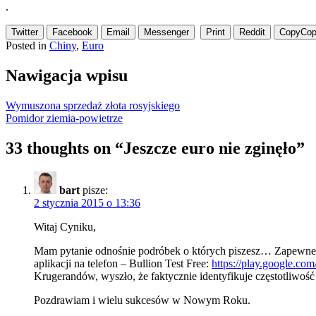
.
Twitter
Facebook
Email
Messenger
Print
Reddit
Copy
Cop
Posted in
Chiny
,
Euro
Nawigacja wpisu
Wymuszona sprzedaż złota rosyjskiego
Pomidor ziemia-powietrze
33 thoughts on “
Jeszcze euro nie zginęło
”
bart
pisze:
2 stycznia 2015 o 13:36
Witaj Cyniku,
Mam pytanie odnośnie podróbek o których piszesz… Zapewne sł
aplikacji na telefon – Bullion Test Free:
https://play.google.com
Krugerandów, wyszło, że faktycznie identyfikuje częstotliwo
Pozdrawiam i wielu sukcesów w Nowym Roku.