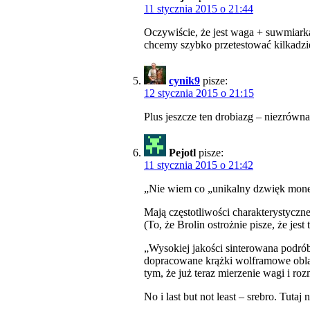
11 stycznia 2015 o 21:44
Oczywiście, że jest waga + suwmiarka 
chcemy szybko przetestować kilkadzie
cynik9
pisze:
12 stycznia 2015 o 21:15
Plus jeszcze ten drobiazg – niezrówn
Pejotl
pisze:
11 stycznia 2015 o 21:42
„Nie wiem co „unikalny dzwięk monety
Mają częstotliwości charakterystyczne
(To, że Brolin ostrożnie pisze, że jest
„Wysokiej jakości sinterowana podró
dopracowane krążki wolframowe oblane
tym, że już teraz mierzenie wagi i ro
No i last but not least – srebro. Tuta