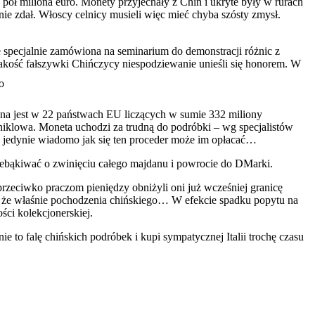
pół miliona euro. Monety przyjechały z Chin i ukryte były w rurach
nie zdał. Włoscy celnicy musieli więc mieć chyba szósty zmysł.
e specjalnie zamówiona na seminarium do demonstracji różnic z
akość fałszywki Chińczycy niespodziewanie unieśli się honorem. W
a jest w 22 państwach EU liczących w sumie 332 miliony
niklowa. Moneta uchodzi za trudną do podróbki – wg specjalistów
 jedynie wiadomo jak się ten proceder może im opłacać…
zebąkiwać o zwinięciu całego majdanu i powrocie do DMarki.
rzeciwko praczom pieniędzy obniżyli oni już wcześniej granicę
 że właśnie pochodzenia chińskiego… W efekcie spadku popytu na
ści kolekcjonerskiej.
 to falę chińskich podróbek i kupi sympatycznej Italii trochę czasu