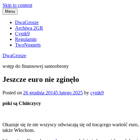
Skip to content
Menu
DwaGrosze
Archiwa 2GR
Cynik9
Regulamin
TwoNuggets
DwaGrosze
wstęp do finansowej samoobrony
Jeszcze euro nie zginęło
Posted on
26 grudnia 2014
5 lutego 2025
by
cynik9
póki są Chińczycy
Okazuje się że nie wszyscy odwracają się od tracącego wartość euro
także Włochom.