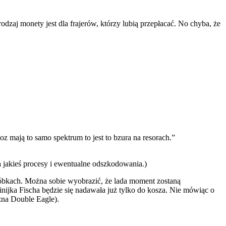
dzaj monety jest dla frajerów, którzy lubią przepłacać. No chyba, że
 mają to samo spektrum to jest to bzura na resorach.”
ć na jakieś procesy i ewentualne odszkodowania.)
róbkach. Można sobie wyobrazić, że lada moment zostaną
ijka Fischa będzie się nadawała już tylko do kosza. Nie mówiąc o
czna Double Eagle).