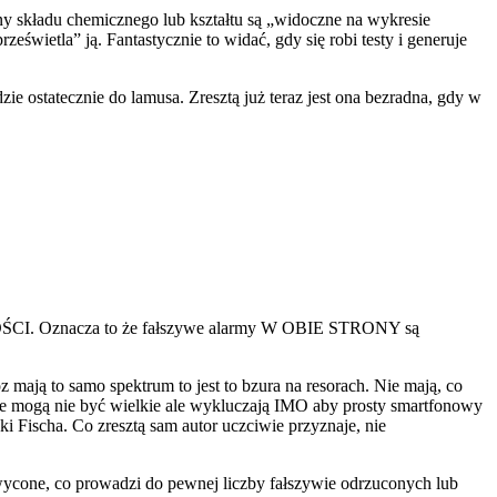
y składu chemicznego lub kształtu są „widoczne na wykresie
ześwietla” ją. Fantastycznie to widać, gdy się robi testy i generuje
e ostatecznie do lamusa. Zresztą już teraz jest ona bezradna, gdy w
CI. Oznacza to że fałszywe alarmy W OBIE STRONY są
mają to samo spektrum to jest to bzura na resorach. Nie mają, co
ce mogą nie być wielkie ale wykluczają IMO aby prosty smartfonowy
Fischa. Co zresztą sam autor uczciwie przyznaje, nie
wycone, co prowadzi do pewnej liczby fałszywie odrzuconych lub