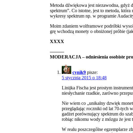
Metoda dźwiękowa jest niezawodna, gdyż dź
spektrum”. Co istotne, jest to metoda, która 
wykresy spektrum np. w programie Audacit
Moim zdaniem wolframowe podróbki wysokiej j
grę wchodzą monety o obniżonej próbie (jak 
XXXX
———
MODERACJA – odniesienia osobiste prosz
cynik9
pisze:
5 stycznia 2015 o 18:48
Linijka Fischa jest prostym ins
niesłychanie rzadkie, zarówno przepus
Nie wiem co „unikalny dzwięk monety”
przeglądając roczniki od lat 70-tyc
gadżet porównujący spektrum do szab
robiąc nikomu wody z mózgu że jest to
W realu poszczególne egzemplarze zb