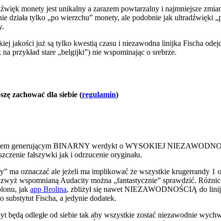
więk monety jest unikalny a zarazem powtarzalny i najmniejsze zmian
nie działa tylko „po wierzchu” monety, ale podobnie jak ultradźwięki „pr
y.
akości już są tylko kwestią czasu i niezawodna linijka Fischa odejdzi
na przykład stare „belgijki”) nie wspominając o srebrze.
ę zachować dla siebie (
regulamin
)
trumentem generującym BINARNY werdykt o WYSOKIEJ NIEZAWODNOŚ
zczenie fałszywki jak i odrzucenie oryginału.
 ma oznaczać ale jeżeli ma implikować że wszystkie krugerrandy 1 oz 
h wzwyż wspomnianą Audacity można „fantastycznie” sprawdzić. Różni
lonu, jak
app Brolina
, zbliżył się nawet NIEZAWODNOŚCIĄ do linijki 
 substytut Fischa, a jedynie dodatek.
yt będą odległe od siebie tak aby wszystkie zostać niezawodnie wych