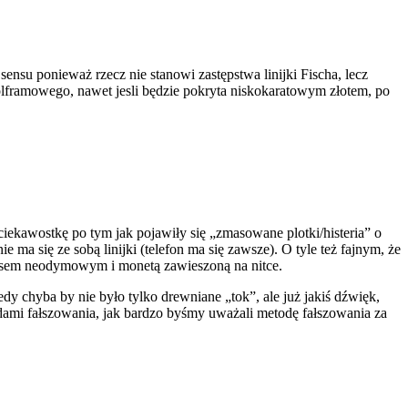
sensu ponieważ rzecz nie stanowi zastępstwa linijki Fischa, lecz
olframowego, nawet jesli będzie pokryta niskokaratowym złotem, po
o ciekawostkę po tym jak pojawiły się „zmasowane plotki/histeria” o
ma się ze sobą linijki (telefon ma się zawsze). O tyle też fajnym, że
nesem neodymowym i monetą zawieszoną na nitce.
dy chyba by nie było tylko drewniane „tok”, ale już jakiś dźwięk,
ami fałszowania, jak bardzo byśmy uważali metodę fałszowania za