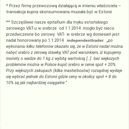
* Przez firmę przewozową działającą w imieniu właściciela –
transakcja kupna skonsumowana musiała być w Estonii.
** Szczęśliwie nasze epitafium dla myku estońskiego
zerowego VAT-u w srebrze od 1.1.2014 mogło być nieco
przedwczesne bo zerowy VAT- w srebrze wg doniesień jest
nadal honorowany po 1.1.2014.
independenttrader
: „
po
wykonaniu kilku telefonów okazało się, że w Estonii nadal można
nabyć srebro z zerową stawką VAT pod warunkiem, iż kupujemy
monety o wadze do 1 kg z wybitą wartością […] bez większych
problemów można w Polsce kupić srebro w cenie spot + 20%.
Przy większych zakupach (kilka masterboxów) rozsądnej wydaje
się wybrać jednak do Estonii gdzie ceny w okolicy spot + 8 do
10% są jak najbardziej osiągalne.
”
.