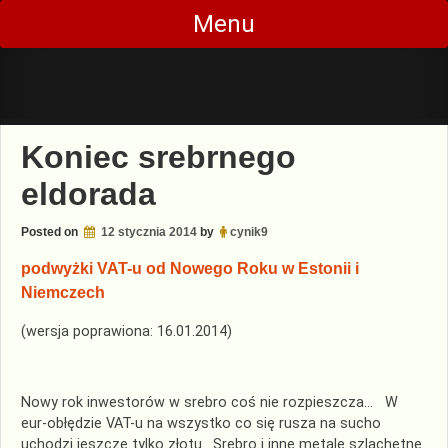
Skip
Menu
to
content
Koniec srebrnego
eldorada
Posted on
12 stycznia 2014
by
cynik9
podwyżki VAT-u od Nowego Roku w Estonii i
Niemczech
(wersja poprawiona: 16.01.2014)
Nowy rok inwestorów w srebro coś nie rozpieszcza… W
eur-obłędzie VAT-u na wszystko co się rusza na sucho
uchodzi jeszcze tylko złotu. Srebro i inne metale szlachetne