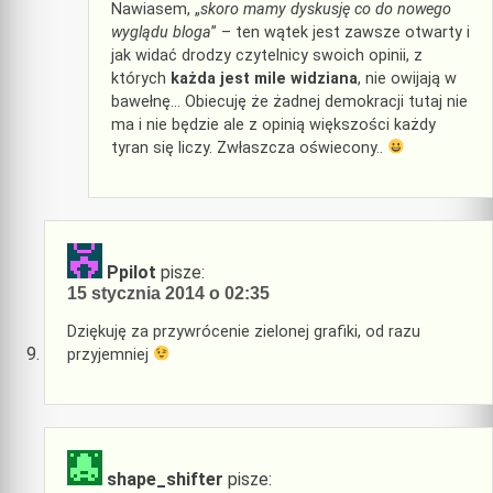
Nawiasem, „
skoro mamy dyskusję co do nowego
wyglądu bloga
” – ten wątek jest zawsze otwarty i
jak widać drodzy czytelnicy swoich opinii, z
których
każda jest mile widziana
, nie owijają w
bawełnę… Obiecuję że żadnej demokracji tutaj nie
ma i nie będzie ale z opinią większości każdy
tyran się liczy. Zwłaszcza oświecony..
Ppilot
pisze:
15 stycznia 2014 o 02:35
Dziękuję za przywrócenie zielonej grafiki, od razu
przyjemniej
shape_shifter
pisze: