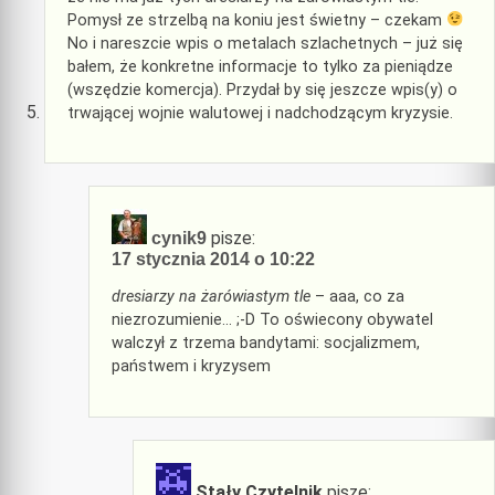
Pomysł ze strzelbą na koniu jest świetny – czekam
No i nareszcie wpis o metalach szlachetnych – już się
bałem, że konkretne informacje to tylko za pieniądze
(wszędzie komercja). Przydał by się jeszcze wpis(y) o
trwającej wojnie walutowej i nadchodzącym kryzysie.
pisze:
cynik9
17 stycznia 2014 o 10:22
dresiarzy na żarówiastym tle
– aaa, co za
niezrozumienie… ;-D To oświecony obywatel
walczył z trzema bandytami: socjalizmem,
państwem i kryzysem
Stały Czytelnik
pisze: