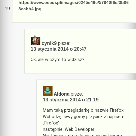
https://www.occur.pl/images/0245c46c/57940f6c/3b06
8ecbb4.jpg
pisze:
cynik9
13 stycznia 2014 o 20:47
Ok, ale w czym to widzisz?
Aldona
pisze:
13 stycznia 2014 o 21:19
Mam taką przeglądarkę o nazwie Firefox.
Wchodzę: lewy górny przycisk z napisem
„Firefox”
następnie: Web Developer
Następnie z drop down menu wybieram: