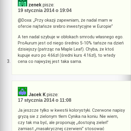
zenek
pisze:
19 stycznia 2014 o 19:04
@Doxa: „Przy okazji zapewniam, że nadal mam w
ofercie najtańsze srebro inwestycyjne w Europie”
A ten nadal szybuje w obłokach smrodu własnego ego.
ProAurum jest od niego średnio 5-10% tańsze na dzień
dzisiejszy (patrząc na Maple Leaf). Chyba, że ktoś
kupuje euro po 4.66zł (średni kurs 4.16zł), to wtedy
cena co najwyżej jest taka sama.
Jacek K
pisze:
17 stycznia 2014 o 11:08
Ja jeszcze tylko w kwestii kolorystyki. Czerwone napisy
gryzą sie z zielonym tłem Cynika na koniu. Nie wiem,
czy tak ma być, ale proponuję „dostojną zieleń”
zamiast „masakrycznej czerwieni” stosować