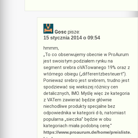
Gosc
pisze:
15 stycznia 2014 o 09:54
hmmm,
„To co obserwujemy obecnie w ProAurum
jest swoistym podziałem rynku na
segment srebra oVATowanego 19% oraz z
wtórnego obiegu („differentzbesteuert”).
Ponieważ srebro jest srebrem, trudno jest
spodziewać się wiekszej różnicy cen
detalicznych, IMO. Myślę więc że kategoria
z VATem zawierać będzie głównie
niechodliwe produkty specjalne bez
odpowiednika w kategorii d-b, natomiast
popularna „sieczka” będzie w obu
kategoriach miała podobną cenę.”
https://www.proaurum.de/home/preisliste.