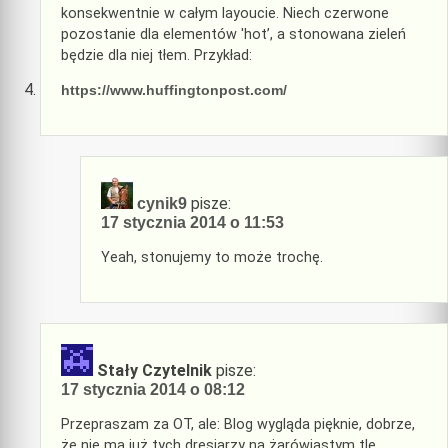
konsekwentnie w całym layoucie. Niech czerwone
pozostanie dla elementów 'hot’, a stonowana zieleń
będzie dla niej tłem. Przykład:
https://www.huffingtonpost.com/
pisze:
cynik9
17 stycznia 2014 o 11:53
Yeah, stonujemy to może trochę.
Stały Czytelnik
pisze:
17 stycznia 2014 o 08:12
Przepraszam za OT, ale: Blog wygląda pięknie, dobrze,
że nie ma już tych dresiarzy na żarówiastym tle.