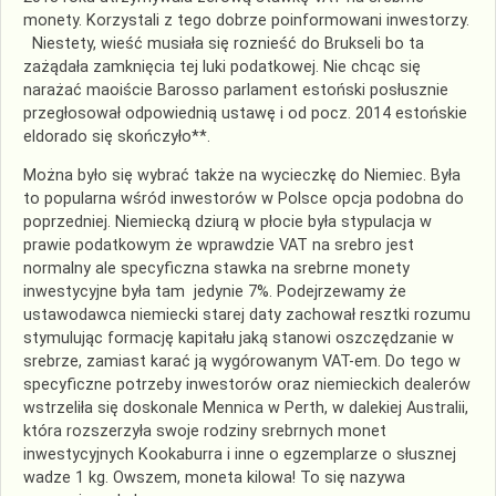
monety. Korzystali z tego dobrze poinformowani inwestorzy.
Niestety, wieść musiała się roznieść do Brukseli bo ta
zażądała zamknięcia tej luki podatkowej. Nie chcąc się
narażać maoiście Barosso parlament estoński posłusznie
przegłosował odpowiednią ustawę i od pocz. 2014 estońskie
eldorado się skończyło**.
Można było się wybrać także na wycieczkę do Niemiec. Była
to popularna wśród inwestorów w Polsce opcja podobna do
poprzedniej. Niemiecką dziurą w płocie była stypulacja w
prawie podatkowym że wprawdzie VAT na srebro jest
normalny ale specyficzna stawka na srebrne monety
inwestycyjne była tam jedynie 7%. Podejrzewamy że
ustawodawca niemiecki starej daty zachował resztki rozumu
stymulując formację kapitału jaką stanowi oszczędzanie w
srebrze, zamiast karać ją wygórowanym VAT-em. Do tego w
specyficzne potrzeby inwestorów oraz niemieckich dealerów
wstrzeliła się doskonale Mennica w Perth, w dalekiej Australii,
która rozszerzyła swoje rodziny srebrnych monet
inwestycyjnych Kookaburra i inne o egzemplarze o słusznej
wadze 1 kg. Owszem, moneta kilowa! To się nazywa