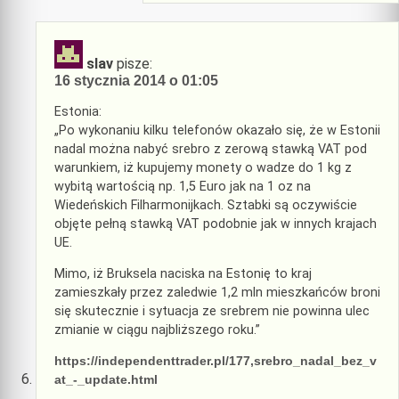
slav
pisze:
16 stycznia 2014 o 01:05
Estonia:
„Po wykonaniu kilku telefonów okazało się, że w Estonii
nadal można nabyć srebro z zerową stawką VAT pod
warunkiem, iż kupujemy monety o wadze do 1 kg z
wybitą wartością np. 1,5 Euro jak na 1 oz na
Wiedeńskich Filharmonijkach. Sztabki są oczywiście
objęte pełną stawką VAT podobnie jak w innych krajach
UE.
Mimo, iż Bruksela naciska na Estonię to kraj
zamieszkały przez zaledwie 1,2 mln mieszkańców broni
się skutecznie i sytuacja ze srebrem nie powinna ulec
zmianie w ciągu najbliższego roku.”
https://independenttrader.pl/177,srebro_nadal_bez_v
at_-_update.html