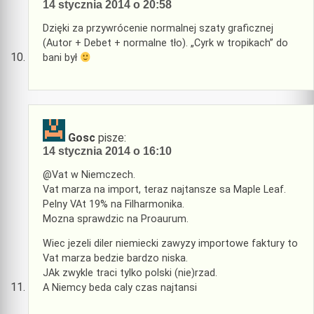
14 stycznia 2014 o 20:58
Dzięki za przywrócenie normalnej szaty graficznej
(Autor + Debet + normalne tło). „Cyrk w tropikach” do
bani był
Gosc
pisze:
14 stycznia 2014 o 16:10
@Vat w Niemczech.
Vat marza na import, teraz najtansze sa Maple Leaf.
Pelny VAt 19% na Filharmonika.
Mozna sprawdzic na Proaurum.
Wiec jezeli diler niemiecki zawyzy importowe faktury to
Vat marza bedzie bardzo niska.
JAk zwykle traci tylko polski (nie)rzad.
A Niemcy beda caly czas najtansi