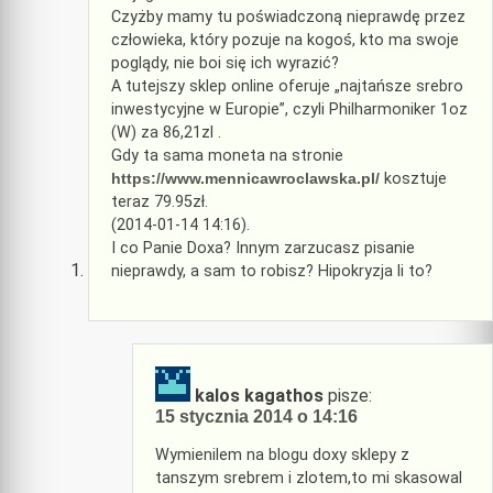
Czyżby mamy tu poświadczoną nieprawdę przez
człowieka, który pozuje na kogoś, kto ma swoje
poglądy, nie boi się ich wyrazić?
A tutejszy sklep online oferuje „najtańsze srebro
inwestycyjne w Europie”, czyli Philharmoniker 1oz
(W) za 86,21zl .
Gdy ta sama moneta na stronie
https://www.mennicawroclawska.pl/
kosztuje
teraz 79.95zł.
(2014-01-14 14:16).
I co Panie Doxa? Innym zarzucasz pisanie
nieprawdy, a sam to robisz? Hipokryzja li to?
kalos kagathos
pisze:
15 stycznia 2014 o 14:16
Wymienilem na blogu doxy sklepy z
tanszym srebrem i zlotem,to mi skasowal