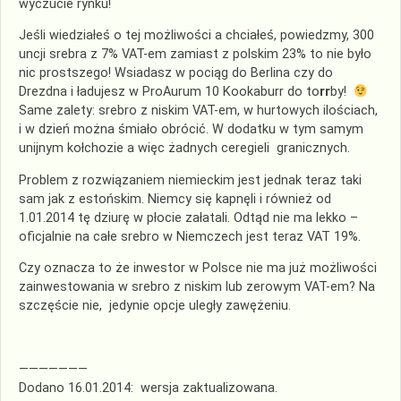
wyczucie rynku!
Jeśli wiedziałeś o tej możliwości a chciałeś, powiedzmy, 300
uncji srebra z 7% VAT-em zamiast z polskim 23% to nie było
nic prostszego! Wsiadasz w pociąg do Berlina czy do
Drezdna i ładujesz w ProAurum 10 Kookaburr do to
rr
by!
Same zalety: srebro z niskim VAT-em, w hurtowych ilościach,
i w dzień można śmiało obrócić. W dodatku w tym samym
unijnym kołchozie a więc żadnych ceregieli granicznych.
Problem z rozwiązaniem niemieckim jest jednak teraz taki
sam jak z estońskim. Niemcy się kapnęli i również od
1.01.2014 tę dziurę w płocie załatali. Odtąd nie ma lekko –
oficjalnie na całe srebro w Niemczech jest teraz VAT 19%.
Czy oznacza to że inwestor w Polsce nie ma już możliwości
zainwestowania w srebro z niskim lub zerowym VAT-em? Na
szczęście nie, jedynie opcje uległy zawężeniu.
———————
Dodano 16.01.2014: wersja zaktualizowana.