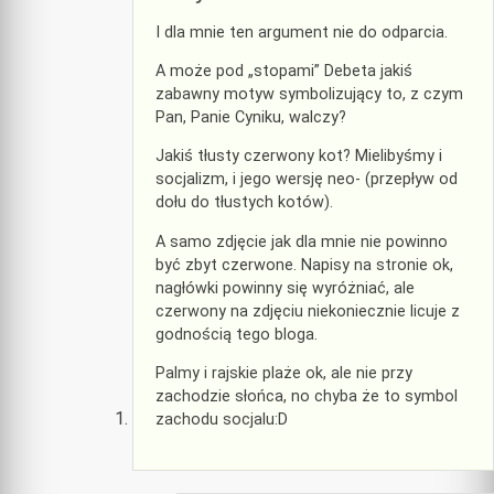
I dla mnie ten argument nie do odparcia.
A może pod „stopami” Debeta jakiś
zabawny motyw symbolizujący to, z czym
Pan, Panie Cyniku, walczy?
Jakiś tłusty czerwony kot? Mielibyśmy i
socjalizm, i jego wersję neo- (przepływ od
dołu do tłustych kotów).
A samo zdjęcie jak dla mnie nie powinno
być zbyt czerwone. Napisy na stronie ok,
nagłówki powinny się wyróżniać, ale
czerwony na zdjęciu niekoniecznie licuje z
godnością tego bloga.
Palmy i rajskie plaże ok, ale nie przy
zachodzie słońca, no chyba że to symbol
zachodu socjalu:D