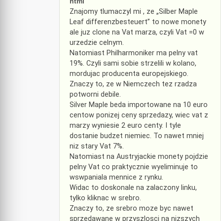
html
Znajomy tlumaczyl mi , ze „Silber Maple
Leaf differenzbesteuert” to nowe monety
ale juz clone na Vat marza, czyli Vat =0 w
urzedzie celnym.
Natomiast Philharmoniker ma pelny vat
19%. Czyli sami sobie strzelili w kolano,
mordujac producenta europejskiego.
Znaczy to, ze w Niemczech tez rzadza
potworni debile.
Silver Maple beda importowane na 10 euro
centow ponizej ceny sprzedazy, wiec vat z
marzy wyniesie 2 euro centy. I tyle
dostanie budzet niemiec. To nawet mniej
niz stary Vat 7%.
Natomiast na Austryjackie monety pojdzie
pelny Vat co praktycznie wyeliminuje to
wswpaniala mennice z rynku.
Widac to doskonale na zalaczony linku,
tylko kliknac w srebro.
Znaczy to, ze srebro moze byc nawet
sprzedawane w przyszlosci na nizszych