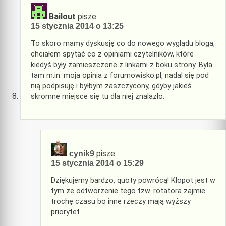
Bailout
pisze:
15 stycznia 2014 o 13:25
To skoro mamy dyskusję co do nowego wyglądu bloga,
chciałem spytać co z opiniami czytelników, które
kiedyś były zamieszczone z linkami z boku strony. Była
tam m.in. moja opinia z forumowisko.pl, nadal się pod
nią podpisuję i byłbym zaszczycony, gdyby jakieś
skromne miejsce się tu dla niej znalazło.
pisze:
cynik9
15 stycznia 2014 o 15:29
Dziękujemy bardzo, quoty powrócą! Kłopot jest w
tym że odtworzenie tego tzw. rotatora zajmie
trochę czasu bo inne rzeczy mają wyższy
priorytet.