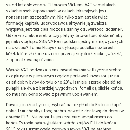
są od lat obłożone w EU srogim VAT-em. VAT w metalach
szlachetnych kupowanych w celach lokacyjnych jest
nonsensem szczególnym. Nie tylko zamiast ułatwiać
formację kapitału ustawodawca aktywnie ją zwalcza.
Wątpliwa jest też cała filozofia daniny od „wartości dodanej”.
Gdzie w sztabce srebra czy platyny ta „wartość dodana” aby
jej nabywcę łupić 23% VAT-em polskim, jednym z najwyższych
na świecie? To nie klasyczna sytuacja pudełka i czterech
kółek które złożone razem sprzedajemy drożej jako „wózek”,
z opodatkowaną różnicą.
Wysoki VAT podważa sens inwestowania w fizyczne srebro
czy platynę w pierwszym rzędzie ponieważ inwestor już na
dzień dobry byłby do tyłu o te 23%. Istnieje szereg obejść tej
pułapki ale dwa z bardziej wygodnych forteli są bliskie końca,
co musimy odnotować z pewnym ubolewaniem.
Dawniej można było się wybrać na przykład do Estonii i kupić
sobie
tam
choćby i tonę srebra, nawet z dostawą do domu w
obrębie EU*. Nie zepsuta jeszcze euro socjalizmem do
końca Estonia była wyjątkiem wśród krajów EU i do końca
2013 roku utrzymywała zerową stawkę VAT na srebrne