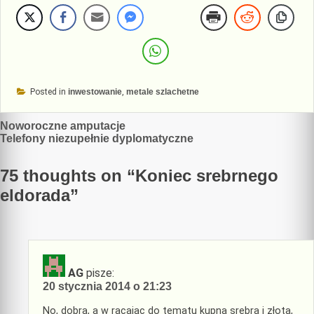
Posted in
inwestowanie
,
metale szlachetne
Nawigacja
Noworoczne amputacje
Telefony niezupełnie dyplomatyczne
wpisu
75 thoughts on “
Koniec srebrnego
eldorada
”
AG
pisze:
20 stycznia 2014 o 21:23
No, dobra, a w racając do tematu kupna srebra i złota,