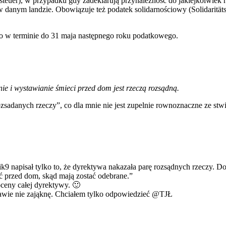
teuer), w przypadku gdy zadeklarują przynależność do jakiejkolwiek r
danym landzie. Obowiązuje też podatek solidarnościowy (Solidarität
o w terminie do 31 maja następnego roku podatkowego.
e i wystawianie śmieci przed dom jest rzeczą rozsądną.
ozsadanych rzeczy”, co dla mnie nie jest zupelnie rownoznaczne ze stw
ik9 napisał tylko to, że dyrektywa nakazała parę rozsądnych rzeczy. D
ać przed dom, skąd mają zostać odebrane.”
ceny całej dyrektywy. 🙂
prawie nie zająknę. Chciałem tylko odpowiedzieć @TJŁ