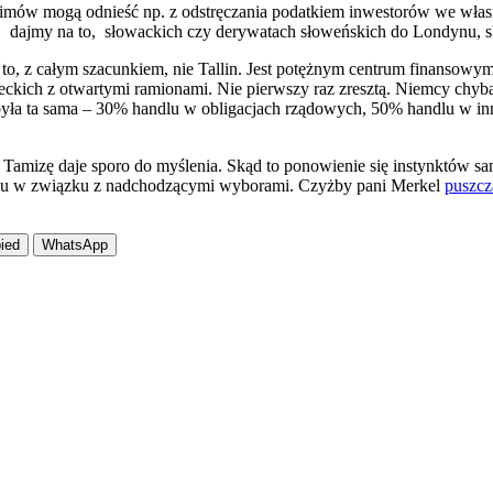
żimów mogą odnieść np. z odstręczania podatkiem inwestorów we własne
, dajmy na to, słowackich czy derywatach słoweńskich do Londynu, sko
 to, z całym szacunkiem, nie Tallin. Jest potężnym centrum finanso
ckich z otwartymi ramionami. Nie pierwszy raz zresztą. Niemcy chyba z
była ta sama – 30% handlu w obligacjach rządowych, 50% handlu w inn
amizę daje sporo do myślenia. Skąd to ponowienie się instynktów 
raju w związku z nadchodzącymi wyborami. Czyżby pani Merkel
puszcz
ied
WhatsApp