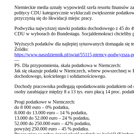
Niemieckie media uznały wypowiedź szefa resortu finansów z
politycy CDU kategorycznie wykluczali zwiększenie podatkowyc
przyczynią się do likwidacji miejsc pracy.
Podwyżka najwyższej stawki podatku dochodowego z 45 do 49
CDU w wyborach do Bundestagu. Socjaldemokraci chcieliby prz
Wyższych podatków dla najlepiej sytuowanych domagała się te
Źródło:
https://www.naszdziennik.pl/swiat/55115,niemcy-podwyzsza-p
—
PS. Dla przypomnienia, skala podatkowa w Niemczech:
Jak się okazuje podatki w Niemczech, wbrew powszechnej w Pol
dochodowego, kościelnego i solidarnościowego.
Dochody pracownika podlegają opodatkowaniu podatkiem od do
osoby zarabiające między 8 a 13 tys. euro płacą 14 proc. podat
Progi podatkowe w Niemczech:
do 8 000 euro – 0% podatku,
8.000 do 13.000 euro – 14 % podatku,
13.000 do 52.000 euro – 24 % podatku,
52.000 do 250.000 euro – 42% podatku,
powyżej 250.000 euro – 45 % podatku.