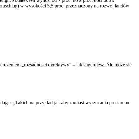
eligii. Podatek ten wynosi od 7 proc. do 9 proc. dochodów
szuschlag) w wysokości 5,5 proc. przeznaczony na rozwój landów
ierdzeniem „rozsadnosci dyrektywy” – jak sugerujesz. Ale moze sie
odając: „Takich na przykład jak aby zamiast wyrzucania po staremu