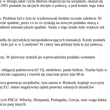
 w mózgu jakie czyni dłuższa ekspozycja na socjalizm, okazał się
1991 podatek na akcjach obcięto o połowę, a pod koniec tego roku
o. Problem był z tym że wydrenowali średnio rocznie zaledwie 50
ie spadnie, przez co to co zyskają na nowym podatku stracą z
kiem transakcyjnym spadnie. Straty z tego tytułu były większe niż
dlu do jurysdykcji nieopodatkowujących transakcji. Kiedy podatek
było już w w Londynie! W cztery lata później była to już połowa,
tyczny. W pierwszy tydzień po wprowadzeniu podatku wolumen
.
ąc obligacji państwowych? Oj, niedobrze, panie bobrze. Trzeba było w
zki zagranicę i rozrósł się znacznie przez lata 90-te.
e nowa generacja socjalistów, tym razem w Brukseli, kopiuje wyczyny
całej EU, mimo negatywnej opinii prawnej własnych doradców
ących PIIGS: Włochy, Hiszpania, Portugalia, Grecja, oraz waga lekka:
zcze parę innych.