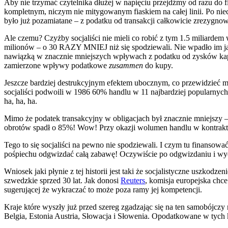
Aby nie trzymać czytelnika dłużej w napięciu przejdźmy od razu do 
kompletnym, niczym nie mitygowanym fiaskiem na całej linii. Po nie
było już pozamiatane – z podatku od transakcji całkowicie zrezygno
Ale czemu? Czyżby socjaliści nie mieli co robić z tym 1.5 miliarde
milionów – o 30 RAZY MNIEJ niż się spodziewali. Nie wpadło im jak
nawiązką w znacznie mniejszych wpływach z podatku od zysków kapita
zamierzone wpływy podatkowe
zusammen
do kupy.
Jeszcze bardziej destrukcyjnym efektem ubocznym, co przewidzieć 
socjaliści podwoili w 1986 60% handlu w 11 najbardziej popularnych
ha, ha, ha.
Mimo że podatek transakcyjny w obligacjach był znacznie mniejszy 
obrotów spadł o 85%! Wow! Przy okazji wolumen handlu w kontrakt
Tego to się socjaliści na pewno nie spodziewali. I czym tu finansow
pośpiechu odgwizdać całą zabawę! Oczywiście po odgwizdaniu i wycofa
Wniosek jaki płynie z tej historii jest taki że socjalistyczne uszko
szwedzkie sprzed 30 lat. Jak donosi
Reuters
, komisja europejska chc
sugerującej że wykraczać to może poza ramy jej kompetencji.
Kraje które wyszły już przed szereg zgadzając się na ten samobójczy 
Belgia, Estonia Austria, Słowacja i Słowenia. Opodatkowane w tych kr