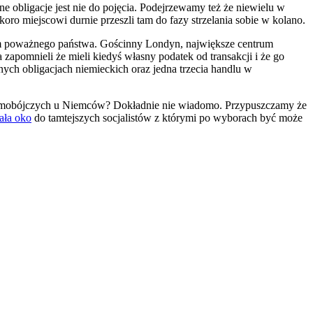
 obligacje jest nie do pojęcia. Podejrzewamy też że niewielu w
ro miejscowi durnie przeszli tam do fazy strzelania sobie w kolano.
wym poważnego państwa. Gościnny Londyn, największe centrum
apomnieli że mieli kiedyś własny podatek od transakcji i że go
ych obligacjach niemieckich oraz jedna trzecia handlu w
samobójczych u Niemców? Dokładnie nie wiadomo. Przypuszczamy że
ała oko
do tamtejszych socjalistów z którymi po wyborach być może