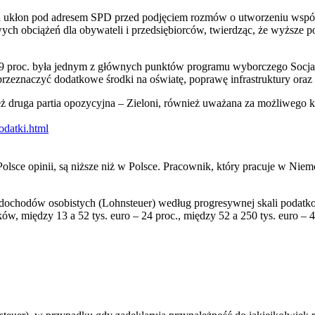
a ukłon pod adresem SPD przed podjęciem rozmów o utworzeniu wspól
h obciążeń dla obywateli i przedsiębiorców, twierdząc, że wyższe pod
 proc. była jednym z głównych punktów programu wyborczego Socjal
eznaczyć dodatkowe środki na oświatę, poprawę infrastruktury oraz 
ż druga partia opozycyjna – Zieloni, również uważana za możliwego 
odatki.html
sce opinii, są niższe niż w Polsce. Pracownik, który pracuje w Niemc
chodów osobistych (Lohnsteuer) według progresywnej skali podatkow
ków, między 13 a 52 tys. euro – 24 proc., między 52 a 250 tys. euro – 