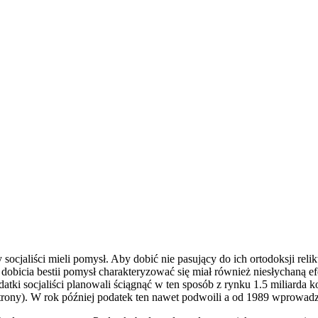
jaliści mieli pomysł. Aby dobić nie pasujący do ich ortodoksji reli
dobicia bestii pomysł charakteryzować się miał również niesłychaną 
datki socjaliści planowali ściągnąć w ten sposób z rynku 1.5 miliarda
rony). W rok później podatek ten nawet podwoili a od 1989 wprowadzil