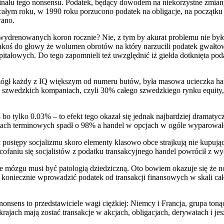
finału tego nonsensu. Podatek, będący dowodem na niekorzystne zmiany
całym roku, w 1990 roku porzucono podatek na obligacje, na początku 
wano.
m wydrenowanych koron rocznie? Nie, z tym by akurat problemu nie był
oś do głowy że wolumen obrotów na który narzucili podatek gwałtown
łowych. Do tego zapomnieli też uwzględnić iż giełda dotknięta podat
mógł każdy z IQ większym od numeru butów, była masowa ucieczka han
 szwedzkich kompaniach, czyli 30% całego szwedzkiego rynku equity, 
– bo tylko 0.03% – to efekt tego okazał się jednak najbardziej drama
ach terminowych spadł o 98% a handel w opcjach w ogóle wyparował
ać postępy socjalizmu skoro elementy klasowo obce strajkują nie kupuj
niu się socjalistów z podatku transakcyjnego handel powrócił z wyciec
dzenie mózgu musi być patologią dziedziczną. Oto bowiem okazuje się ż
e koniecznie wprowadzić podatek od transakcji finansowych w skali 
nonsens to przedstawiciele wagi ciężkiej: Niemcy i Francja, grupa ton
ajach mają zostać transakcje w akcjach, obligacjach, derywatach i jes