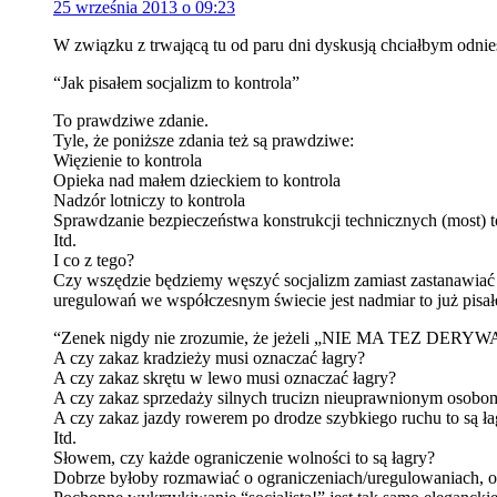
25 września 2013 o 09:23
W związku z trwającą tu od paru dni dyskusją chciałbym odnie
“Jak pisałem socjalizm to kontrola”
To prawdziwe zdanie.
Tyle, że poniższe zdania też są prawdziwe:
Więzienie to kontrola
Opieka nad małem dzieckiem to kontrola
Nadzór lotniczy to kontrola
Sprawdzanie bezpieczeństwa konstrukcji technicznych (most) t
Itd.
I co z tego?
Czy wszędzie będziemy węszyć socjalizm zamiast zastanawiać s
uregulowań we współczesnym świecie jest nadmiar to już pisa
“Zenek nigdy nie zrozumie, że jeżeli „NIE MA TEZ DERYWA
A czy zakaz kradzieży musi oznaczać łagry?
A czy zakaz skrętu w lewo musi oznaczać łagry?
A czy zakaz sprzedaży silnych trucizn nieuprawnionym osobo
A czy zakaz jazdy rowerem po drodze szybkiego ruchu to są ła
Itd.
Słowem, czy każde ograniczenie wolności to są łagry?
Dobrze byłoby rozmawiać o ograniczeniach/uregulowaniach, o 