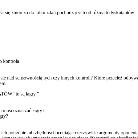
ść się zbiorczo do kilku zdań pochodzących od różnych dyskutantów:
o kontrola
ię nad sensownością tych czy innych kontroli? Które przecież odbywa
łem.
TÓW” to są łagry.”
m musi oznaczać łagry?
gry?
ich potrzebie lub zbędności oceniając rzeczywiste argumenty oponenta