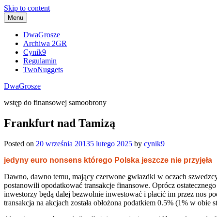
Skip to content
Menu
DwaGrosze
Archiwa 2GR
Cynik9
Regulamin
TwoNuggets
DwaGrosze
wstęp do finansowej samoobrony
Frankfurt nad Tamizą
Posted on
20 września 2013
5 lutego 2025
by
cynik9
jedyny euro nonsens którego Polska jeszcze nie przyjęła
Dawno, dawno temu, mający czerwone gwiazdki w oczach szwedzcy soc
postanowili opodatkować transakcje finansowe. Oprócz ostatecznego 
inwestorzy będą dalej bezwolnie inwestować i płacić im przez nos po
transakcja na akcjach została obłożona podatkiem 0.5% (1% w obie st