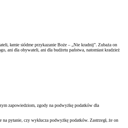
eli, łamie siódme przykazanie Boże – „Nie kradnij”. Zubaża on
o, ani dla obywateli, ani dla budżetu państwa, natomiast kradzież
rczym zapowiedziom, zgody na podwyżkę podatków dla
e na pytanie, czy wyklucza podwyżkę podatków. Zastrzegł, że on