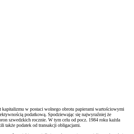
kt kapitalizmu w postaci wolnego obrotu papierami wartościowymi
efektywnością podatkową. Spodziewając się najwyraźniej że
 koron szwedzkich rocznie. W tym celu od pocz. 1984 roku każda
i także podatek od transakcji obligacjami.