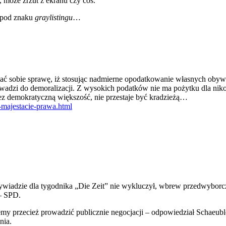
, może zrzut z ekranu czy coś.
 spod znaku
graylistingu
…
 sobie sprawę, iż stosując nadmierne opodatkowanie własnych obywat
wadzi do demoralizacji. Z wysokich podatków nie ma pożytku dla nikog
z demokratyczną większość, nie przestaje być kradzieżą…
-majestacie-prawa.html
ywiadzie dla tygodnika „Die Zeit” nie wykluczył, wbrew przedwybo
– SPD.
my przecież prowadzić publicznie negocjacji – odpowiedział Schaeubl
nia.