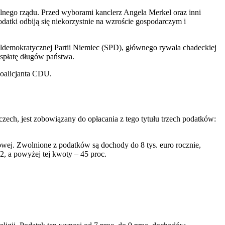
nego rządu. Przed wyborami kanclerz Angela Merkel oraz inni
atki odbiją się niekorzystnie na wzroście gospodarczym i
demokratycznej Partii Niemiec (SPD), głównego rywala chadeckiej
spłatę długów państwa.
koalicjanta CDU.
zech, jest zobowiązany do opłacania z tego tytułu trzech podatków:
ej. Zwolnione z podatków są dochody do 8 tys. euro rocznie,
42, a powyżej tej kwoty – 45 proc.