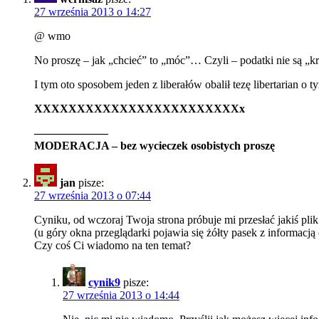
27 września 2013 o 14:27
@ wmo
No proszę – jak „chcieć” to „móc”… Czyli – podatki nie są „kr
I tym oto sposobem jeden z liberałów obalił tezę libertarian o t
XXXXXXXXXXXXXXXXXXXXXXXXx
——————–
MODERACJA – bez wycieczek osobistych proszę
jan
pisze:
27 września 2013 o 07:44
Cyniku, od wczoraj Twoja strona próbuje mi przesłać jakiś plik
(u góry okna przeglądarki pojawia się żółty pasek z informacją
Czy coś Ci wiadomo na ten temat?
cynik9
pisze:
27 września 2013 o 14:44