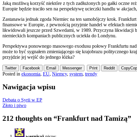
Jaką możliwą korzyść niektóre z tych zadłużonych po gałki oczne re
Europie będzie traciło sen na perspektywę ucieczki handlu w akcjach
Zastanawia jednak zgoda Niemiec na ten samobójczy krok. Frankfurt
finansowe w Europie, z pewnością przyjmie handel w efektach niemie
likwidowali jeszcze przed Szwedami, w 1989. Przyczyna likwidacji 
niemieckich kompaniach publicznych uciekła do Londynu.
Perspektywa ponownego masowego exodusu połowy Frankfurtu nad T
może to być sygnałem zmieniającego się krajobrazu politycznego k
przyjdzie jej wejść do jednego łóżka?
Twitter
Facebook
Email
Messenger
Print
Reddit
Copy
Cop
Posted in
ekonomia
,
EU
,
Niemcy
,
system
,
trendy
Nawigacja wpisu
Debata o Syrii w EP
Złoto i piwo
212 thoughts on “
Frankfurt nad Tamizą
”
wernisaż
pisze: