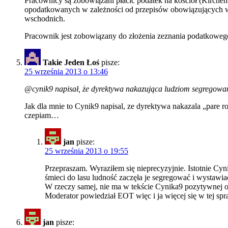
Pracownicy są zobowiązani płacić podatek na kościół (Kirchens
opodatkowanych w zależności od przepisów obowiązujących w 
wschodnich.
Pracownik jest zobowiązany do złożenia zeznania podatkoweg
Takie Jeden Łoś
pisze:
25 września 2013 o 13:46
@cynik9 napisał, że dyrektywa nakazująca ludziom segregowani
Jak dla mnie to Cynik9 napisal, ze dyrektywa nakazala „pare r
czepiam…
jan
pisze:
25 września 2013 o 19:55
Przepraszam. Wyraziłem się nieprecyzyjnie. Istotnie Cyn
śmieci do lasu ludność zaczęła je segregować i wystawi
W rzeczy samej, nie ma w tekście Cynika9 pozytywnej o
Moderator powiedział EOT więc i ja więcej się w tej s
jan
pisze: