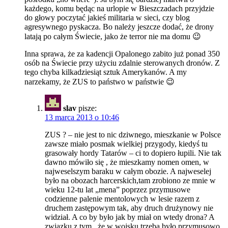
każdego, komu będąc na urlopie w Bieszczadach przyjdzie
do głowy poczytać jakieś militaria w sieci, czy blog
agresywnego pyskacza. Bo należy jeszcze dodać, że drony
latają po całym Świecie, jako że terror nie ma domu 😉
Inna sprawa, że za kadencji Opalonego zabito już ponad 350
osób na Świecie przy użyciu zdalnie sterowanych dronów. Z
tego chyba kilkadziesiąt sztuk Amerykanów. A my
narzekamy, że ZUS to państwo w państwie 😉
slav
pisze:
13 marca 2013 o 10:46
ZUS ? – nie jest to nic dziwnego, mieszkanie w Polsce
zawsze miało posmak wielkiej przygody, kiedyś tu
grasowały hordy Tatarów – ci to dopiero łupili. Nie tak
dawno mówiło się , że mieszkamy nomen omen, w
najweselszym baraku w całym obozie. A najweselej
było na obozach harcerskich,tam zrobiono ze mnie w
wieku 12-tu lat „mena” poprzez przymusowe
codzienne palenie mentolowych w lesie razem z
druchem zastępowym tak, aby druch drużynowy nie
widział. A co by było jak by miał on wtedy drona? A
związku z tym , że w wojsku trzeba było przymusowo