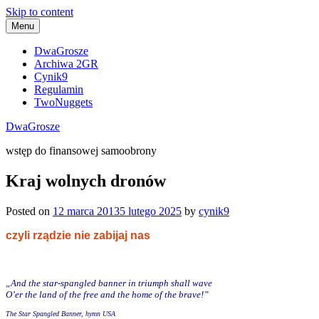
Skip to content
Menu
DwaGrosze
Archiwa 2GR
Cynik9
Regulamin
TwoNuggets
DwaGrosze
wstęp do finansowej samoobrony
Kraj wolnych dronów
Posted on
12 marca 2013
5 lutego 2025
by
cynik9
czyli rządzie nie zabijaj nas
„And the star-spangled banner in triumph shall wave
O’er the land of the free and the home of the brave!”
The Star Spangled Banner, hymn USA