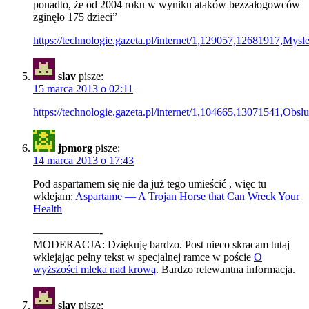
ponadto, że od 2004 roku w wyniku ataków bezzałogowców
zginęło 175 dzieci”
https://technologie.gazeta.pl/internet/1,129057,12681917,Mys
slav
pisze:
15 marca 2013 o 02:11
https://technologie.gazeta.pl/internet/1,104665,13071541,O
jpmorg
pisze:
14 marca 2013 o 17:43
Pod aspartamem się nie da już tego umieścić , więc tu
wklejam:
Aspartame — A Trojan Horse that Can Wreck Your
Health
——————-
MODERACJA: Dziękuję bardzo. Post nieco skracam tutaj
wklejając pełny tekst w specjalnej ramce w poście
O
wyższości mleka nad krową
. Bardzo relewantna informacja.
slav
pisze: