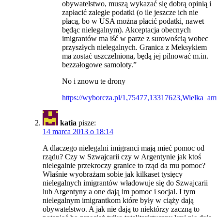
obywatelstwo, muszą wykazać się dobrą opinią i
zapłacić zaległe podatki (o ile jeszcze ich nie
płacą, bo w USA można płacić podatki, nawet
będąc nielegalnym). Akceptacja obecnych
imigrantów ma iść w parze z surowością wobec
przyszłych nielegalnych. Granica z Meksykiem
ma zostać uszczelniona, będą jej pilnować m.in.
bezzałogowe samoloty.”
No i znowu te drony
https://wyborcza.pl/1,75477,13317623,Wielka_
katia
pisze:
14 marca 2013 o 18:14
A dlaczego nielegalni imigranci mają mieć pomoc od
rządu? Czy w Szwajcarii czy w Argentynie jak ktoś
nielegalnie przekroczy granice to rząd da mu pomoc?
Właśnie wyobrażam sobie jak kilkaset tysięcy
nielegalnych imigrantów władowuje się do Szwajcarii
lub Argentyny a one dają im pomoc i socjal. I tym
nielegalnym imigrantkom które były w ciąży dają
obywatelstwo. A jak nie dają to niektórzy zaczną to