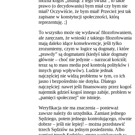
można kogoś „usunąć z tego świata”, to takie
prawo (o decydowaniu) bym miał czy bym nie
miał? Oczywiście, że bym miał! Przecież jest tak
zapisane w konstytucji społeczności, którą
reprezentuję. ;]
To wszystko może się wydawać filozofowaniem,
ale zaręczam, że wnioski z takiego filozofowania
mają daleko idące konsekwencje, jeśli tylko
zrozumiemy, czym w logice są dogmaty, i które
„prawdy” są dogmatami (kiedyś takie dogmaty
głównie – choć nie jedynie – narzucał kościół;
teraz są to mass media pod kontrolą polityków i
innych grup wpływów). Ludzie jednak
najczęściej nie widzą problemu w tym, co ich
jasno i bezpośrednio nie dotyka. Dlatego
najczęściej: nawet jeśli finansowany przez kogoś
najemnik gdzieś kogoś innego zabije, problem w
„pamięci społecznej” nie istnieje.
Weryfikacja nie ma znaczenia – ponieważ
zawsze należy do urzędnika. Zamiast jednego
Sędziego, potem jednego kontrolującego, równie
dobrze – jeśli nie lepiej! – można przedstawić
trzech Sędziów na jednym posiedzeniu. Albo
zamiast trzech Sędziów, grupę wojskowych w