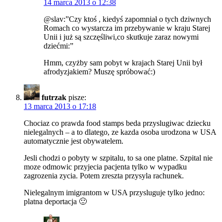
14 marca 2013 o 12:38
@slav:”Czy ktoś , kiedyś zapomniał o tych dziwnych
Romach co wystarcza im przebywanie w kraju Starej
Unii i już są szczęśliwi,co skutkuje zaraz nowymi
dziećmi:”
Hmm, czyżby sam pobyt w krajach Starej Unii był
afrodyzjakiem? Muszę spróbować:)
futrzak
pisze:
13 marca 2013 o 17:18
Chociaz co prawda food stamps beda przyslugiwac dziecku
nielegalnych – a to dlatego, ze kazda osoba urodzona w USA
automatycznie jest obywatelem.
Jesli chodzi o pobyty w szpitalu, to sa one platne. Szpital nie
moze odmowic przyjecia pacjenta tylko w wypadku
zagrozenia zycia. Potem zreszta przysyla rachunek.
Nielegalnym imigrantom w USA przysluguje tylko jedno:
platna deportacja 🙂