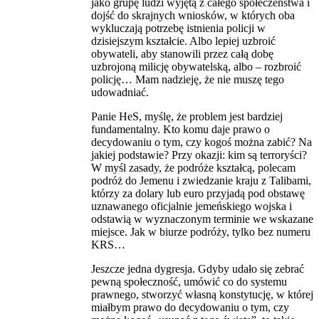
jako grupę ludzi wyjętą z całego społeczeństwa i
dojść do skrajnych wniosków, w których oba
wykluczają potrzebę istnienia policji w
dzisiejszym kształcie. Albo lepiej uzbroić
obywateli, aby stanowili przez całą dobę
uzbrojoną milicję obywatelską, albo – rozbroić
policję… Mam nadzieję, że nie muszę tego
udowadniać.
Panie HeS, myślę, że problem jest bardziej
fundamentalny. Kto komu daje prawo o
decydowaniu o tym, czy kogoś można zabić? Na
jakiej podstawie? Przy okazji: kim są terroryści?
W myśl zasady, że podróże kształcą, polecam
podróż do Jemenu i zwiedzanie kraju z Talibami,
którzy za dolary lub euro przyjadą pod obstawę
uznawanego oficjalnie jemeńskiego wojska i
odstawią w wyznaczonym terminie we wskazane
miejsce. Jak w biurze podróży, tylko bez numeru
KRS…
Jeszcze jedna dygresja. Gdyby udało się zebrać
pewną społeczność, umówić co do systemu
prawnego, stworzyć własną konstytucję, w której
miałbym prawo do decydowaniu o tym, czy