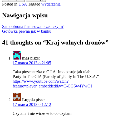
Posted in
USA
Tagged
wydarzenia
Nawigacja wpisu
Samoobrona finansowa przed czym?
Gotówka pewna jak w banku
41 thoughts on “
Kraj wolnych dronów
”
mas
pisze:
17 marca 2013 o 21:05
Taka pioseneczka o C.I.A. Imo pasuje jak ulał:
Party In The CIA (Parody of „Party In The U.S.A.”
https://www.youtube.com/watch?
feature=player_embedded&v=C-CG5w4YwOI
Lugola
pisze:
17 marca 2013 o 12:12
Czytam, i nie wirze w to co czytam..