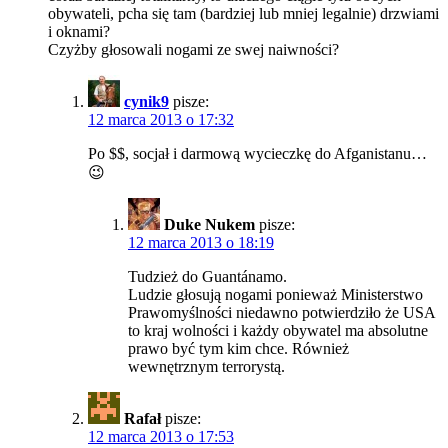
obywateli, pcha się tam (bardziej lub mniej legalnie) drzwiami
i oknami?
Czyżby głosowali nogami ze swej naiwności?
cynik9
pisze:
12 marca 2013 o 17:32
Po $$, socjał i darmową wycieczkę do Afganistanu…
😉
Duke Nukem
pisze:
12 marca 2013 o 18:19
Tudzież do Guantánamo.
Ludzie głosują nogami ponieważ Ministerstwo
Prawomyślności niedawno potwierdziło że USA
to kraj wolności i każdy obywatel ma absolutne
prawo być tym kim chce. Również
wewnętrznym terrorystą.
Rafał
pisze:
12 marca 2013 o 17:53