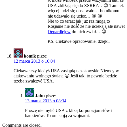
A może wniosek przede wszystkim taki że
USA zbliżają się do ZSRR?… 😉 Tam też
więcej ludzi się dostawało… bo nikomu
nie udawało się uciec… 😀 😀
Nie to co teraz; jak już raz mogą to
Rosjanie nie dość że nie uciekają ale nawet
Depardiejew
do nich zwiał… 😉
P.S. Ciekawe opracowanie, dzięki.
komik
pisze:
12 marca 2013 o 16:04
Ciekawe czy kiedyś USA zastąpią nazistowskie Niemcy w
atakowaniu wolnego świata 🙂 Jeśli tak, to pewnie będzie
trzeba zwalczyć USA.
Jahu
pisze:
13 marca 2013 o 08:34
Proszę nie mylić USA z kliką korporacjonistów i
bankierów. To oni stoją za wojnami.
Comments are closed.