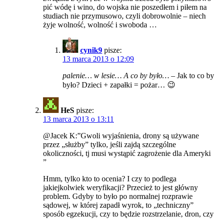
pić wódę i wino, do wojska nie poszedłem i piłem na
studiach nie przymusowo, czyli dobrowolnie – niech
żyje wolność, wolność i swoboda …
cynik9
pisze:
13 marca 2013 o 12:09
palenie… w lesie… A co by było…
– Jak to co by
było? Dzieci + zapałki = pożar… 😉
HeS
pisze:
13 marca 2013 o 13:11
@Jacek K:”Gwoli wyjaśnienia, drony są używane
przez „służby” tylko, jeśli zajdą szczególne
okoliczności, tj musi wystąpić zagrożenie dla Ameryki
”
Hmm, tylko kto to ocenia? I czy to podlega
jakiejkolwiek weryfikacji? Przecież to jest główny
problem. Gdyby to było po normalnej rozprawie
sądowej, w której zapadł wyrok, to „techniczny”
sposób egzekucji, czy to będzie rozstrzelanie, dron, czy