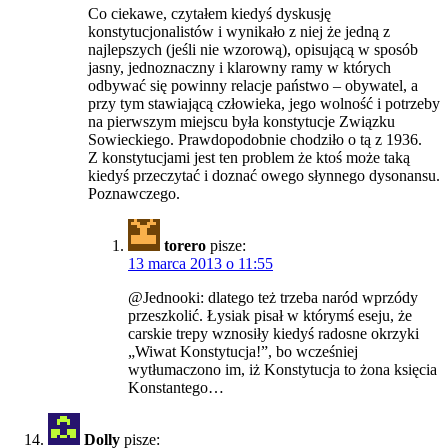
Co ciekawe, czytałem kiedyś dyskusję
konstytucjonalistów i wynikało z niej że jedną z
najlepszych (jeśli nie wzorową), opisującą w sposób
jasny, jednoznaczny i klarowny ramy w których
odbywać się powinny relacje państwo – obywatel, a
przy tym stawiającą człowieka, jego wolność i potrzeby
na pierwszym miejscu była konstytucje Związku
Sowieckiego. Prawdopodobnie chodziło o tą z 1936.
Z konstytucjami jest ten problem że ktoś może taką
kiedyś przeczytać i doznać owego słynnego dysonansu.
Poznawczego.
torero
pisze:
13 marca 2013 o 11:55
@Jednooki: dlatego też trzeba naród wprzódy
przeszkolić. Łysiak pisał w którymś eseju, że
carskie trepy wznosiły kiedyś radosne okrzyki
„Wiwat Konstytucja!”, bo wcześniej
wytłumaczono im, iż Konstytucja to żona księcia
Konstantego…
Dolly
pisze: