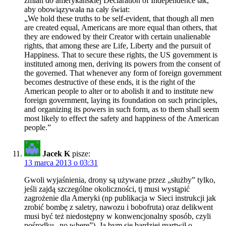
zmian do amerykańskiej Declaration of Independence tak,
aby obowiązywała na cały świat:
„We hold these truths to be self-evident, that though all men
are created equal, Americans are more equal than others, that
they are endowed by their Creator with certain unalienable
rights, that among these are Life, Liberty and the pursuit of
Happiness. That to secure these rights, the US government is
instituted among men, deriving its powers from the consent of
the governed. That whenever any form of foreign government
becomes destructive of these ends, it is the right of the
American people to alter or to abolish it and to institute new
foreign government, laying its foundation on such principles,
and organizing its powers in such form, as to them shall seem
most likely to effect the safety and happiness of the American
people.”
Jacek K
pisze:
13 marca 2013 o 03:31
Gwoli wyjaśnienia, drony są używane przez „służby” tylko,
jeśli zajdą szczególne okoliczności, tj musi wystąpić
zagrożenie dla Ameryki (np publikacja w Sieci instrukcji jak
zrobić bombę z saletry, nawozu i bobofruta) oraz delikwent
musi być też niedostępny w konwencjonalny sposób, czyli
pośrodku „no where”). Ja bym się bardziej martwił o