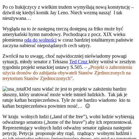
Po co Irakijczycy z wielkim trudem wymyślają nową konstytucję –
dziwił się kiedyś komik Jay Leno. Niech wezmą naszą! I tak
nieużywana…
Wygląda na to że następną rzeczą dostępną za friko może być
amerykański hymn narodowy. Pochodząca z pocz. XIX wieku
płomienna
oda do wolności
w coraz bardziej totalitarnym państwie
zaczyna nabierać niepożądanych cech satyry.
Zwrócił na to uwagę, choć najwidoczniej nieświadomy powagi
sytuacji, młody senator z Teksasu
Ted Cruz
który wniósł w zeszłym
tygodniu projekt senackiej ustawy S.505. – „
Projekt o zabronieniu
użycia dronów do zabijania obywateli Stanów Zjednoczonych na
terytorium Stanów Zjednoczonych”
.
Od razu widać że jest to projekt w założeniu bardzo
słuszny, który uratować może wiele istnień ludzkich. Tak jak je
ratuje kaftan bezpieczeństwa. Tyle że nie bardzo wiadomo kto tu
kaftan bezpieczeństwa powinien nosić… 😉
W kraju wolnych ludzi („land of the free”), wolni ludzie wybierają
odważnego senatora („home of the brave”) aby ich reprezentował.
Reprezentujący wolnych ludzi odważny senator zgłasza następnie
petycję. Petycja proponuje aby rząd, rządzący wolnymi ludźmi i
za ich pieniądze robiący śmiercionośne drony, nie miał na terytorium