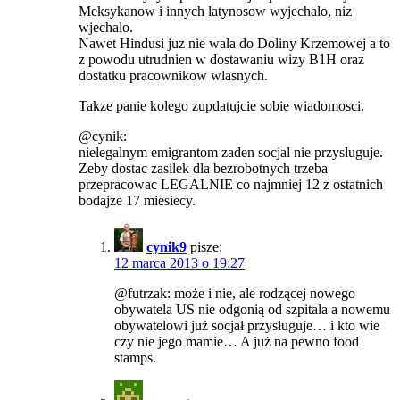
Meksykanow i innych latynosow wyjechalo, niz
wjechalo.
Nawet Hindusi juz nie wala do Doliny Krzemowej a to
z powodu utrudnien w dostawaniu wizy B1H oraz
dostatku pracownikow wlasnych.
Takze panie kolego zupdatujcie sobie wiadomosci.
@cynik:
nielegalnym emigrantom zaden socjal nie przysluguje.
Zeby dostac zasilek dla bezrobotnych trzeba
przepracowac LEGALNIE co najmniej 12 z ostatnich
bodajze 17 miesiecy.
cynik9
pisze:
12 marca 2013 o 19:27
@futrzak: może i nie, ale rodzącej nowego
obywatela US nie odgonią od szpitala a nowemu
obywatelowi już socjał przysługuje… i kto wie
czy nie jego mamie… A już na pewno food
stamps.