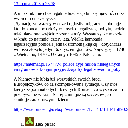
13 marca 2013 o 23:58
A u nas nikt nie chce legalnie brać socjalu i się ujawnić, co za
wybredni ci przybysze:
„Sytuację zauważyły władze i ogłosiły imigracyjną abolicję –
kto do końca lipca złoży wniosek o legalizację pobytu, będzie
miał ułatwione wyjście z szarej strefy. Wystarczy, że mieszka
w kraju co najmniej cztery lata. Wielka kampania
legalizacyjna poniosła jednak sromotną klęskę – dotychczas
wnioski złożyło jedyni 6,7 tys. emigrantów. Najwięcej – 1740
z Wietnamu, 1470 z Ukrainy i 1045 z Pakistanu. ”
https://natemat.pl/15747,w-polsce-zyje-milion-nielegalnych-
emigrantow-a-kolejni-przyjezdzaja-by-legalizowac-tu-pobyt
A Niemcy nie lubią już wszystkich swoich braci
Europejczyków, co za skomplikowana sytuacja. Czy ktoś ,
kiedyś zapomniał o tych dziwnych Romach co wystarcza im
przebywanie w kraju Starej Unii i już są szczęśliwi,co
skutkuje zaraz nowymi dziećmi:
https://wiadomosci.gazeta.pl/wiadomosci/1,114871,13415890,
HeS
pisze: