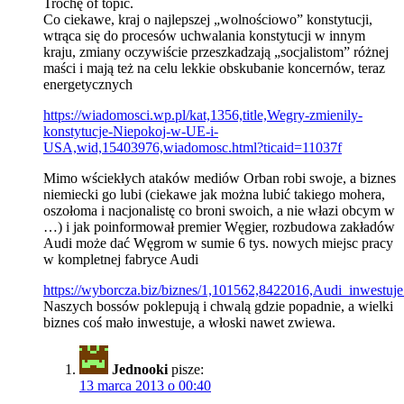
Trochę of topic.
Co ciekawe, kraj o najlepszej „wolnościowo” konstytucji,
wtrąca się do procesów uchwalania konstytucji w innym
kraju, zmiany oczywiście przeszkadzają „socjalistom” różnej
maści i mają też na celu lekkie obskubanie koncernów, teraz
energetycznych
https://wiadomosci.wp.pl/kat,1356,title,Wegry-zmienily-
konstytucje-Niepokoj-w-UE-i-
USA,wid,15403976,wiadomosc.html?ticaid=11037f
Mimo wściekłych ataków mediów Orban robi swoje, a biznes
niemiecki go lubi (ciekawe jak można lubić takiego mohera,
oszołoma i nacjonalistę co broni swoich, a nie włazi obcym w
…) i jak poinformował premier Węgier, rozbudowa zakładów
Audi może dać Węgrom w sumie 6 tys. nowych miejsc pracy
w kompletnej fabryce Audi
https://wyborcza.biz/biznes/1,101562,8422016,Audi_inwest
Naszych bossów poklepują i chwalą gdzie popadnie, a wielki
biznes coś mało inwestuje, a włoski nawet zwiewa.
Jednooki
pisze:
13 marca 2013 o 00:40