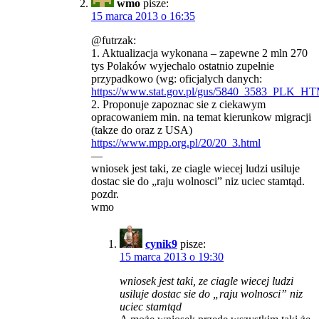
wmo
pisze:
15 marca 2013 o 16:35
@futrzak:
1. Aktualizacja wykonana – zapewne 2 mln 270
tys Polaków wyjechalo ostatnio zupełnie
przypadkowo (wg: oficjalych danych:
https://www.stat.gov.pl/gus/5840_3583_PLK_H
2. Proponuje zapoznac sie z ciekawym
opracowaniem min. na temat kierunkow migracji
(takze do oraz z USA)
https://www.mpp.org.pl/20/20_3.html
—
wniosek jest taki, ze ciagle wiecej ludzi usiluje
dostac sie do „raju wolnosci” niz uciec stamtąd.
pozdr.
wmo
cynik9
pisze:
15 marca 2013 o 19:30
wniosek jest taki, ze ciagle wiecej ludzi
usiluje dostac sie do „raju wolnosci” niz
uciec stamtąd