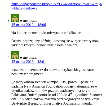
https://wgospodarce.pl/opinie/2933-w-strefie-euro-rekwiruja-
wklady-bankowe
wmo
pisze:
15 marca 2013 o 18:06
Na koniec memento do odczytania za kilka lat:
Drony, prędzej czy później, dostaną się w ręce terrorystów,
takich z którymi ponoć teraz dzielnie walczą…
wmo
pisze:
15 marca 2013 o 18:01
moze za komenmtarz do obaw amerykanskiego senatora
posluzy ten fragment:
„Amerykańska sieć telewizyjna PBS, powołując się na
badania New America Foundation podaje natomiast, że w
wyniku ataków dronów przeprowadzanych na terytorium
Pakistanu, śmierć poniosło od 293 do 471 cywilów. Stanowią
oni 17% ofiar ataków maszyn bezzałogowych w tym kraju.
Brytyjskie Bureau of Investigative Journalism twierdzi