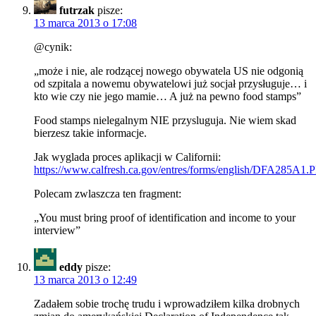
futrzak
pisze:
13 marca 2013 o 17:08
@cynik:
„może i nie, ale rodzącej nowego obywatela US nie odgonią
od szpitala a nowemu obywatelowi już socjał przysługuje… i
kto wie czy nie jego mamie… A już na pewno food stamps”
Food stamps nielegalnym NIE przysluguja. Nie wiem skad
bierzesz takie informacje.
Jak wyglada proces aplikacji w Californii:
https://www.calfresh.ca.gov/entres/forms/english/DFA285A1.
Polecam zwlaszcza ten fragment:
„You must bring proof of identification and income to your
interview”
eddy
pisze:
13 marca 2013 o 12:49
Zadałem sobie trochę trudu i wprowadziłem kilka drobnych