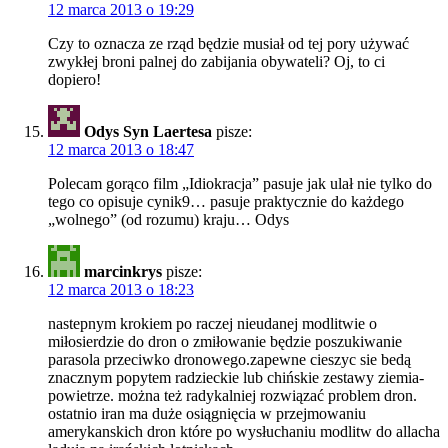
12 marca 2013 o 19:29
Czy to oznacza ze rząd będzie musiał od tej pory używać
zwykłej broni palnej do zabijania obywateli? Oj, to ci
dopiero!
Odys Syn Laertesa
pisze:
12 marca 2013 o 18:47
Polecam gorąco film „Idiokracja” pasuje jak ulał nie tylko do
tego co opisuje cynik9… pasuje praktycznie do każdego
„wolnego” (od rozumu) kraju… Odys
marcinkrys
pisze:
12 marca 2013 o 18:23
nastepnym krokiem po raczej nieudanej modlitwie o
miłosierdzie do dron o zmiłowanie będzie poszukiwanie
parasola przeciwko dronowego.zapewne cieszyc sie bedą
znacznym popytem radzieckie lub chińskie zestawy ziemia-
powietrze. można też radykalniej rozwiązać problem dron.
ostatnio iran ma duże osiągnięcia w przejmowaniu
amerykanskich dron które po wysłuchaniu modlitw do allacha