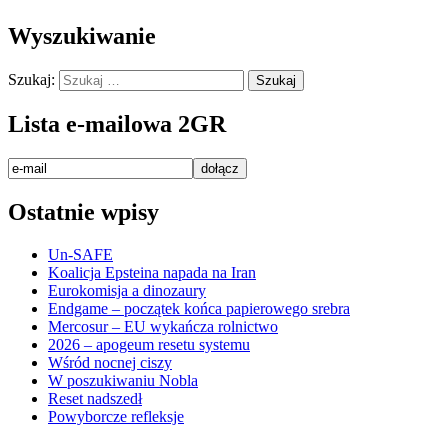
Wyszukiwanie
Szukaj:
Lista e-mailowa 2GR
Ostatnie wpisy
Un-SAFE
Koalicja Epsteina napada na Iran
Eurokomisja a dinozaury
Endgame – początek końca papierowego srebra
Mercosur – EU wykańcza rolnictwo
2026 – apogeum resetu systemu
Wśród nocnej ciszy
W poszukiwaniu Nobla
Reset nadszedł
Powyborcze refleksje