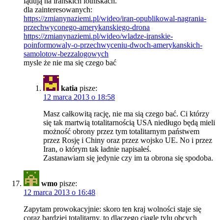
lądują na irańskich lotniskach.
dla zainteresowanych:
https://zmianynaziemi.pl/wideo/iran-opublikowal-nagrania-
przechwyconego-amerykanskiego-drona
https://zmianynaziemi.pl/wideo/wladze-iranskie-
poinformowaly-o-przechwyceniu-dwoch-amerykanskich-
samolotow-bezzalogowych
mysle że nie ma się czego bać
katia
pisze:
12 marca 2013 o 18:58
Masz całkowitą rację, nie ma sią czego bać. Ci którzy
się tak martwią totalitarnością USA niedługo będą mieli
możność obrony przez tym totalitarnym państwem
przez Rosję i Chiny oraz przez wojsko UE. No i przez
Iran, o którym tak ładnie napisałeś.
Zastanawiam się jedynie czy im ta obrona się spodoba.
wmo
pisze:
12 marca 2013 o 16:48
Zapytam prowokacyjnie: skoro ten kraj wolności staje się
coraz bardziej totalitarny, to dlaczego ciągle tylu obcych