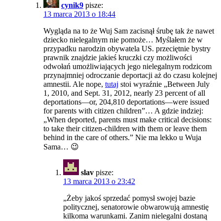
cynik9
pisze:
13 marca 2013 o 18:44
Wygląda na to że Wuj Sam zacisnął śrubę tak że nawet
dziecko nielegalnym nie pomoże… Myślałem że w
przypadku narodzin obywatela US. przeciętnie bystry
prawnik znajdzie jakieś kruczki czy możliwości
odwołań umożliwiających jego nielegalnym rodzicom
przynajmniej odroczanie deportacji aż do czasu kolejnej
amnestii. Ale nope,
tutaj
stoi wyraźnie „Between July
1, 2010, and Sept. 31, 2012, nearly 23 percent of all
deportations—or, 204,810 deportations—were issued
for parents with citizen children”… A gdzie indziej:
„When deported, parents must make critical decisions:
to take their citizen-children with them or leave them
behind in the care of others.” Nie ma lekko u Wuja
Sama… 😉
slav
pisze:
13 marca 2013 o 23:42
„Żeby jakoś sprzedać pomysł swojej bazie
politycznej, senatorowie obwarowują amnestię
kilkoma warunkami. Zanim nielegalni dostaną