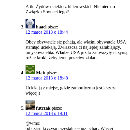
A ilu Żydów uciekło z hitlerowskich Niemiec do
Związku Sowieckiego?
haael
pisze:
12 marca 2013 o 18:44
Obcy obywatele się pchają, ale właśni obywatele USA
stamtąd uciekają. Zwłaszcza ci najlepiej zarabiający,
umysłowa elita. Władze USA już to zauważyły i czynią
różne kroki, żeby temu przeciwdziałać.
Matt
pisze:
12 marca 2013 o 18:48
Uciekają z miejsc, gdzie zamordyzmu jest jeszcze
więcej;)
futrzak
pisze:
12 marca 2013 o 19:11
@wmo:
od czasu kryzysu przestali sie juz pchac. Wiecej