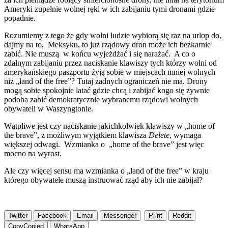
Ameryki zupełnie wolnej ręki w ich zabijaniu tymi dronami gdzie
popadnie.
Rozumiemy z tego że gdy wolni ludzie wybiorą się raz na urlop do,
dajmy na to, Meksyku, to już rządowy dron może ich bezkarnie
zabić. Nie muszą w końcu wyjeżdżać i się narażać. A co o
zdalnym zabijaniu przez naciskanie klawiszy tych którzy wolni od
amerykańskiego paszportu żyją sobie w miejscach mniej wolnych
niż „land of the free”? Tutaj żadnych ograniczeń nie ma. Drony
mogą sobie spokojnie latać gdzie chcą i zabijać kogo się żywnie
podoba zabić demokratycznie wybranemu rządowi wolnych
obywateli w Waszyngtonie.
Wątpliwe jest czy naciskanie jakichkolwiek klawiszy w „home of
the brave”, z możliwym wyjątkiem klawisza
Delete
, wymaga
większej odwagi. Wzmianka o „home of the brave” jest więc
mocno na wyrost.
Ale czy więcej sensu ma wzmianka o „land of the free” w kraju
którego obywatele muszą instruować rząd aby ich nie zabijał?
Twitter
Facebook
Email
Messenger
Print
Reddit
Copy
Copied
WhatsApp