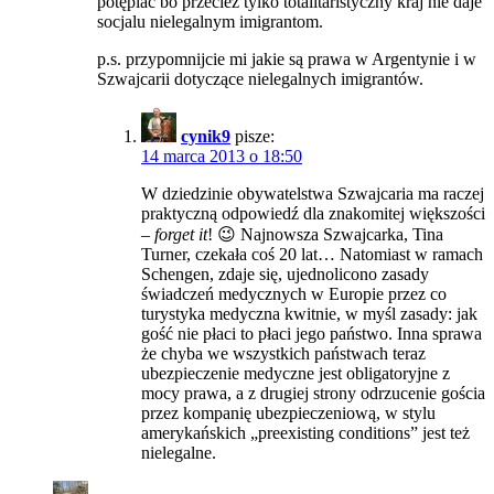
potępiać bo przecież tylko totalitaristyczny kraj nie daje
socjalu nielegalnym imigrantom.
p.s. przypomnijcie mi jakie są prawa w Argentynie i w
Szwajcarii dotyczące nielegalnych imigrantów.
cynik9
pisze:
14 marca 2013 o 18:50
W dziedzinie obywatelstwa Szwajcaria ma raczej
praktyczną odpowiedź dla znakomitej większości
–
forget it
! 😉 Najnowsza Szwajcarka, Tina
Turner, czekała coś 20 lat… Natomiast w ramach
Schengen, zdaje się, ujednolicono zasady
świadczeń medycznych w Europie przez co
turystyka medyczna kwitnie, w myśl zasady: jak
gość nie płaci to płaci jego państwo. Inna sprawa
że chyba we wszystkich państwach teraz
ubezpieczenie medyczne jest obligatoryjne z
mocy prawa, a z drugiej strony odrzucenie gościa
przez kompanię ubezpieczeniową, w stylu
amerykańskich „preexisting conditions” jest też
nielegalne.