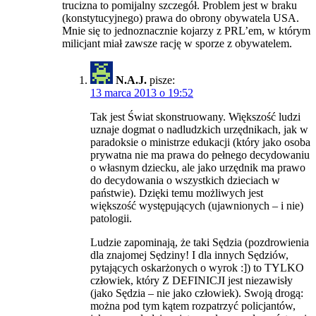
trucizna to pomijalny szczegół. Problem jest w braku
(konstytucyjnego) prawa do obrony obywatela USA.
Mnie się to jednoznacznie kojarzy z PRL’em, w którym
milicjant miał zawsze rację w sporze z obywatelem.
N.A.J.
pisze:
13 marca 2013 o 19:52
Tak jest Świat skonstruowany. Większość ludzi
uznaje dogmat o nadludzkich urzędnikach, jak w
paradoksie o ministrze edukacji (który jako osoba
prywatna nie ma prawa do pełnego decydowaniu
o własnym dziecku, ale jako urzędnik ma prawo
do decydowania o wszystkich dzieciach w
państwie). Dzięki temu możliwych jest
większość występujących (ujawnionych – i nie)
patologii.
Ludzie zapominają, że taki Sędzia (pozdrowienia
dla znajomej Sędziny! I dla innych Sędziów,
pytających oskarżonych o wyrok :]) to TYLKO
człowiek, który Z DEFINICJI jest niezawisły
(jako Sędzia – nie jako człowiek). Swoją drogą:
można pod tym kątem rozpatrzyć policjantów,