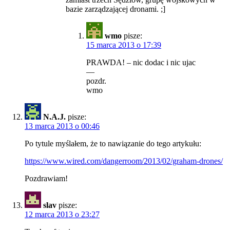
bazie zarządzającej dronami. ;]
wmo
pisze:
15 marca 2013 o 17:39
PRAWDA! – nic dodac i nic ujac
—
pozdr.
wmo
N.A.J.
pisze:
13 marca 2013 o 00:46
Po tytule myślałem, że to nawiązanie do tego artykułu:
https://www.wired.com/dangerroom/2013/02/graham-drones/
Pozdrawiam!
slav
pisze:
12 marca 2013 o 23:27