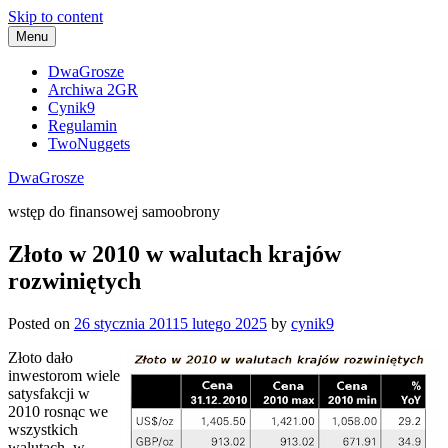
Skip to content
Menu
DwaGrosze
Archiwa 2GR
Cynik9
Regulamin
TwoNuggets
DwaGrosze
wstęp do finansowej samoobrony
Złoto w 2010 w walutach krajów
rozwiniętych
Posted on
26 stycznia 2011
5 lutego 2025
by
cynik9
Złoto dało
inwestorom wiele
satysfakcji w
2010 rosnąc we
wszystkich
walutach, w