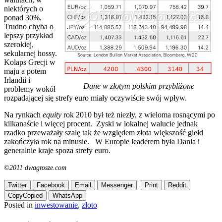
niektórych o
ponad 30%.
Trudno chyba o
lepszy przykład
szerokiej,
sekularnej hossy.
Kolaps Grecji w
maju a potem
Irlandii i
Dane w złotym polskim przybliżone
problemy wokół
rozpadającej się strefy euro miały oczywiście swój wpływ.
Na rynkach
equity
rok 2010 był też niezły, z wieloma rosnącymi po
kilkanaście i więcej procent. Zyski w lokalnej walucie jednak
rzadko przeważały szalę tak że względem złota większość giełd
zakończyła rok na minusie. W Europie leaderem była Dania i
generalnie kraje spoza strefy euro.
©2011 dwagrosze.com
Twitter
Facebook
Email
Messenger
Print
Reddit
Copy
Copied
WhatsApp
Posted in
inwestowanie
,
złoto