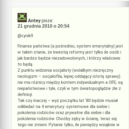
Antey
pisze:
21 grudnia 2010 o 20:54
@cynik9
Finanse państwa (a pośrednio, system emerytalny) jest
w takim stanie, że kwestią reformy jest tylko ile osób i
jak bardzo będzie niezadowolonych, i którzy właściwie
to będą.
Z punktu widzenia socjalisty (wolałbym niezręczny
neologizm – socjalofila, lepiej oddający istotę sprawy)
nie ma różnicy między kontem indywidualnym a OFE; są
niepaństwowe i tyle, czyli w tym światopoglądzie złe z
definicji.
Tak czy inaczej – wyż początku lat '80 będzie musiał
odkładać na 4 emerytury: systemowe dla siebie i
pokolenia rodziców oraz prywatne dla siebie i dla
pokolenia rodziców. Choćby zęby w ścianę, teraz się
tego nie zmieni. Pytanie tylko, ile pieniędzy wsiąknie w