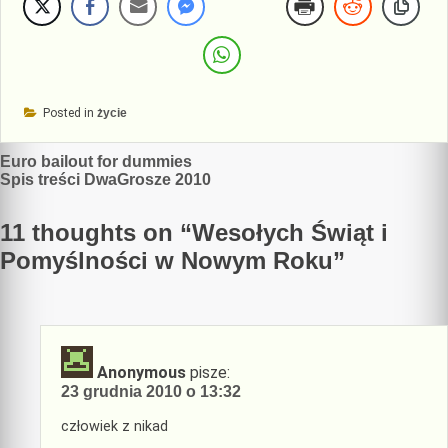
Posted in
życie
Nawigacja
Euro bailout for dummies
Spis treści DwaGrosze 2010
wpisu
11 thoughts on “
Wesołych Świąt i
Pomyślności w Nowym Roku
”
Anonymous
pisze:
23 grudnia 2010 o 13:32
człowiek z nikad