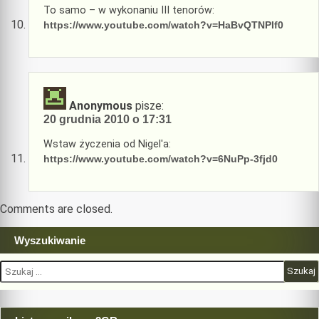
To samo – w wykonaniu III tenorów:
https://www.youtube.com/watch?v=HaBvQTNPIf0
Anonymous
pisze:
20 grudnia 2010 o 17:31
Wstaw życzenia od Nigel'a:
https://www.youtube.com/watch?v=6NuPp-3fjd0
Comments are closed.
Wyszukiwanie
Szukaj: