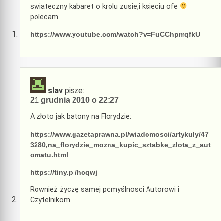
swiateczny kabaret o krolu zusie,i ksieciu ofe
polecam
https://www.youtube.com/watch?v=FuCChpmqfkU
slav
pisze:
21 grudnia 2010 o 22:27
A złoto jak batony na Florydzie:
https://www.gazetaprawna.pl/wiadomosci/artykuly/47
3280,na_florydzie_mozna_kupic_sztabke_zlota_z_aut
omatu.html
https://tiny.pl/hcqwj
Rownież życzę samej pomyślnosci Autorowi i
Czytelnikom