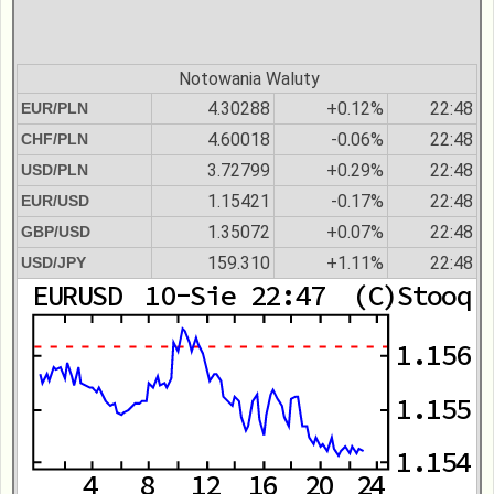
Notowania Waluty
4.30288
+0.12%
22:48
EUR/PLN
4.60018
-0.06%
22:48
CHF/PLN
3.72799
+0.29%
22:48
USD/PLN
1.15421
-0.17%
22:48
EUR/USD
1.35072
+0.07%
22:48
GBP/USD
159.310
+1.11%
22:48
USD/JPY