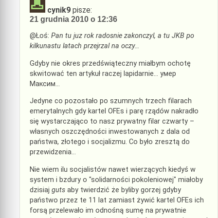
cynik9
pisze:
21 grudnia 2010 o 12:36
@Łoś:
Pan tu juz rok radosnie zakonczyl, a tu JKB po
kilkunastu latach przejrzal na oczy…
Gdyby nie okres przedświąteczny miałbym ochotę
skwitować ten artykuł raczej lapidarnie… умер
Maксим…
Jedyne co pozostało po szumnych trzech filarach
emerytalnych gdy kartel OFEs i parę rządów nakradło
się wystarczająco to nasz prywatny filar czwarty –
własnych oszczędności inwestowanych z dala od
państwa, złotego i socjalizmu. Co było zresztą do
przewidzenia…
Nie wiem ilu socjalistów nawet wierzących kiedyś w
system i bzdury o "solidarności pokoleniowej" miałoby
dzisiaj
guts
aby twierdzić że byliby gorzej gdyby
państwo przez te 11 lat zamiast żywić kartel OFEs ich
forsą przelewało im odnośną sumę na prywatnie