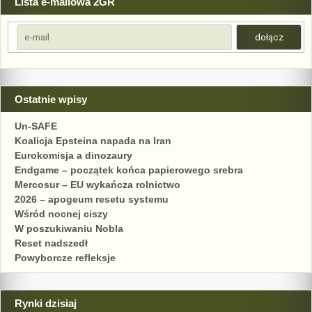
Lista e-mailowa 2GR
Ostatnie wpisy
Un-SAFE
Koalicja Epsteina napada na Iran
Eurokomisja a dinozaury
Endgame – początek końca papierowego srebra
Mercosur – EU wykańcza rolnictwo
2026 – apogeum resetu systemu
Wśród nocnej ciszy
W poszukiwaniu Nobla
Reset nadszedł
Powyborcze refleksje
Rynki dzisiaj