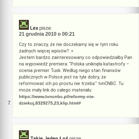
Lex
pisze:
21 grudnia 2010 o 00:21
Czy to znaczy, że nie doczekamy się w tym roku
żadnych więcej wpisów? :>
Jestem bardzo zainteresowany co odpowiedziałby Pan
na wypowiedź premiera: "Polska uniknęła katastrofy –
ocenia premier Tusk. Według niego stan finansów
publicznych w Polsce jest na tyle dobry, że
reformować ich po prostu nie trzeba." tvnCNBC. Tu
może mały link do całego materiału:
https://www.tvncnbc.pl/reformy-nie-
dziekuj,8329275,23,klip.html#
Takie Jeden Łoś
pisze: