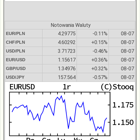
Notowania Waluty
4.29775
-0.11%
08-07
EUR/PLN
4.60292
+0.15%
08-07
CHF/PLN
3.71723
-0.46%
08-07
USD/PLN
1.15617
+0.36%
08-07
EUR/USD
1.34976
+0.32%
08-07
GBP/USD
157.564
-0.57%
08-07
USD/JPY