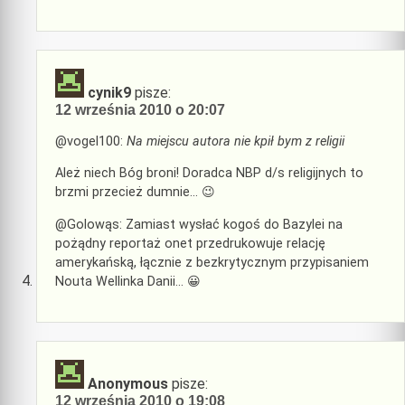
cynik9
pisze:
12 września 2010 o 20:07
@vogel100:
Na miejscu autora nie kpił bym z religii
Ależ niech Bóg broni! Doradca NBP d/s religijnych to
brzmi przecież dumnie… 😉
@Golowąs: Zamiast wysłać kogoś do Bazylei na
pożądny reportaż onet przedrukowuje relację
amerykańską, łącznie z bezkrytycznym przypisaniem
Nouta Wellinka Danii… 😀
Anonymous
pisze:
12 września 2010 o 19:08