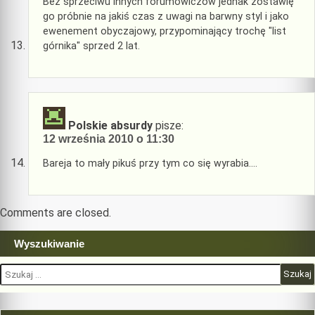
Bez sprzeciwu innych forumowiczów jednak zostawię
go próbnie na jakiś czas z uwagi na barwny styl i jako
ewenement obyczajowy, przypominający trochę "list
górnika" sprzed 2 lat.
Polskie absurdy
pisze:
12 września 2010 o 11:30
Bareja to mały pikuś przy tym co się wyrabia….
Comments are closed.
Wyszukiwanie
Szukaj: