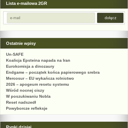
Lista e-mailowa 2GR
Ostatnie wpisy
Un-SAFE
Koalicja Epsteina napada na Iran
Eurokomisja a dinozaury
Endgame – początek końca papierowego srebra
Mercosur – EU wykańcza rolnictwo
2026 – apogeum resetu systemu
Wśród nocnej ciszy
W poszukiwaniu Nobla
Reset nadszedł
Powyborcze refleksje
Rynki dzisiaj