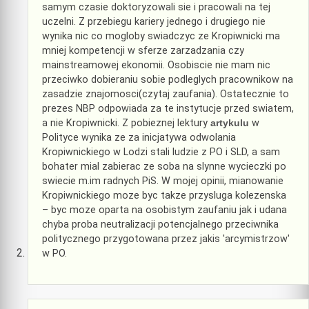
samym czasie doktoryzowali sie i pracowali na tej
uczelni. Z przebiegu kariery jednego i drugiego nie
wynika nic co mogloby swiadczyc ze Kropiwnicki ma
mniej kompetencji w sferze zarzadzania czy
mainstreamowej ekonomii. Osobiscie nie mam nic
przeciwko dobieraniu sobie podleglych pracownikow na
zasadzie znajomosci(czytaj zaufania). Ostatecznie to
prezes NBP odpowiada za te instytucje przed swiatem,
a nie Kropiwnicki. Z pobieznej lektury
artykulu
w
Polityce wynika ze za inicjatywa odwolania
Kropiwnickiego w Lodzi stali ludzie z PO i SLD, a sam
bohater mial zabierac ze soba na slynne wycieczki po
swiecie m.im radnych PiS. W mojej opinii, mianowanie
Kropiwnickiego moze byc takze przysluga kolezenska
– byc moze oparta na osobistym zaufaniu jak i udana
chyba proba neutralizacji potencjalnego przeciwnika
politycznego przygotowana przez jakis 'arcymistrzow'
w PO.