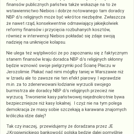
finansów publicznych państwa także wskazuje na to że
wstawiennictwo Niebios i dobrze notowanego tam doradcy
NBP d/s religijnych może być wkrótce niezbędne. Zwłaszcza
że nawet rząd, konsekwentnie odmawiający jakiejkolwiek
reformy finansów i przycięcia rozbuhanych kosztów,
również w interwencji Niebios pokładać się zdaje swoją
nadzieję na uniknięcie kolapsu.
Nie ulega też wątpliwości że po zapoznaniu się z faktycznym
stanem finansów kraju doradca NBP d/s religijnych skłonny
będzie wznowić swoje pielgrzymki pod Ścianę Płaczu w
Jerozolimie. Płakać nad nimi mógłby taniej w Warszawie niż
w Izraelu ale to zawsze nie ten efekt piarowy. I wprawdzie
m.in. za to zdenerwowani łodzianie wyrzucili swojego
burmistrza ale doradcy NBP d/s religijnych przecież nie
wyrzucą. Trwonienie kasy państwowej niejednokrotnie bywa
bezpieczniejsze niż kasy lokalnej. I czyż nie na tym polega
demokracja że masy sobie szczekają a karawana znajomych
króliczka idzie dalej?
Tak czy inaczej, przewidujemy że doradzana przez JE
J.Kropiwnickiego bankowość polska będzie dalej pomyślnie