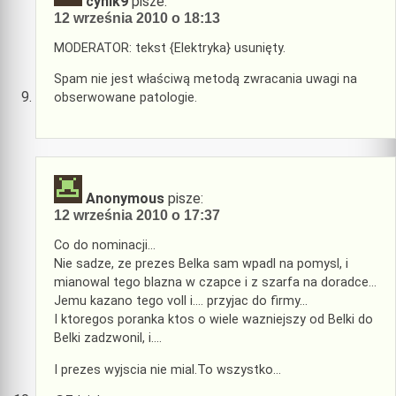
cynik9
pisze:
12 września 2010 o 18:13
MODERATOR: tekst {Elektryka} usunięty.
Spam nie jest właściwą metodą zwracania uwagi na
obserwowane patologie.
Anonymous
pisze:
12 września 2010 o 17:37
Co do nominacji…
Nie sadze, ze prezes Belka sam wpadl na pomysl, i
mianowal tego blazna w czapce i z szarfa na doradce…
Jemu kazano tego voll i…. przyjac do firmy…
I ktoregos poranka ktos o wiele wazniejszy od Belki do
Belki zadzwonil, i….
I prezes wyjscia nie mial.To wszystko…