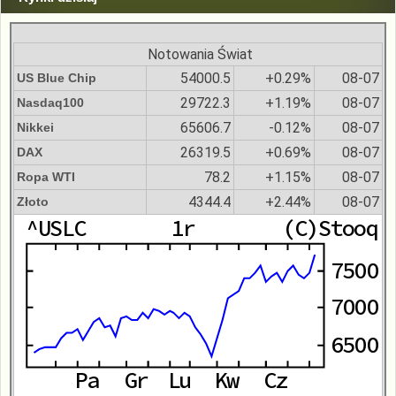
Notowania Świat
54000.5
+0.29%
08-07
US Blue Chip
29722.3
+1.19%
08-07
Nasdaq100
65606.7
-0.12%
08-07
Nikkei
26319.5
+0.69%
08-07
DAX
78.2
+1.15%
08-07
Ropa WTI
4344.4
+2.44%
08-07
Złoto