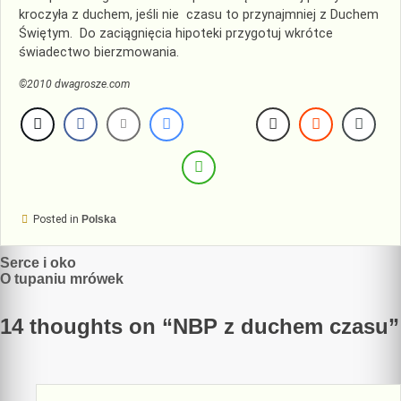
kroczyła z duchem, jeśli nie czasu to przynajmniej z Duchem
Świętym. Do zaciągnięcia hipoteki przygotuj wkrótce
świadectwo bierzmowania.
©2010 dwagrosze.com
Posted in
Polska
Nawigacja
Serce i oko
O tupaniu mrówek
wpisu
14 thoughts on “
NBP z duchem czasu
”