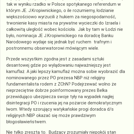
tak w wyniku rzadko w Polsce spotykanego referendum w
którym JE. J.Kropiwnickiego, o ile rozumiemy, łodzianie
większościowo wyrzucili z hukiem za niegospodarność,
trwonienie kasy miasta na prywatne wycieczki do Izraela i
całkowitą uległość wobec kościoła. Jak by tam w Łodzi nie
było, nominacja JE J.Kropiwnickiego na doradcę Banku
Narodowego wydaje się jednak być ruchem trafnym i
postronnemu obserwatorowi mówiącym wiele.
Przede wszystkim zgodna jest z zasadami sztuki
desantowej gdzie po wylądowaniu najważniejszy jest
kamuflaż. A jaki lepszy kamuflaż można sobie wyobrazić dla
nominowanego przez PO prezesa NBP niż religijny
fundamentalista rodem z ZChN? Podejrzewać wolno że
nieprzeciętnie dobrze poinformowany prezes Belka
przewidująco ubezpiecza swoje tyły na wypadek nagłej
disintegracji PO i rzucenia jej na pożarcie demokratycznym
lwom. Wtedy szorujący watykańskie progi doradca d/s
religijnych NBP okazać się może prawdziwym
błogosławieństwem.
Nie tylko zresztą to. Budzący zrozumiały niepokój stan