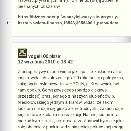
ratować prywatnych firm), to inne dotykają zupełnie
nieznanych obszarów.
https://biznes.onet.pl/w-bazylei-wazy-sie-przyszly-
ksztalt-swiata-finanso,18543,3658406,1,prasa-detal
vogel100
pisze:
12 września 2010 o 18:42
Z perspektywy czasu widać jakie partie zakładała albo
inspirowała ich założenie po `90 roku policja polityczna,
taką partią była niewątpliwie ZCHN, p. Kropiwnicki był
tam obok p. Goryszewskiego (bardzo ciekawa
przeszłość) oraz jednego z naszych ulubieńców p.
Niesiołowskiego jednym z filarów, widać, ze takim
ludziom nie daje się ginąć ale w trudnych czasach daje
się im nowe zadania do realizacji. Na miejscu autora
nie kpił bym z religii, natomiast zastanowił bym się jaką
rolę obecnie z punktu widzenia policji politycznej mogą