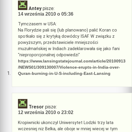
Antey
pisze:
14 września 2010 o 05:36
Tymczasem w USA:
Na Florydzie pali się (lub planowano) palić Koran co
spotkało się z krytyką dowódcy ISAF. W związku z
powyższym, przedstawiciele mniejszości
muzułmańskiej w Indiach zadeklarowała się jako fani
"nieproporcjonalnej odpowiedzi"
https://www.lansingstatejournal.com/article/20100913
/NEWS01/309130007/Violence-erupts-in-India-over-
Quran-burning-in-U-S-including-East-Lansing
Tresor
pisze:
12 września 2010 o 23:02
Kropiwnicki ukonczyl Uniwersytet Lodzki trzy lata
wczesniej niz Belka, ale oboje w mniej wiecej w tym