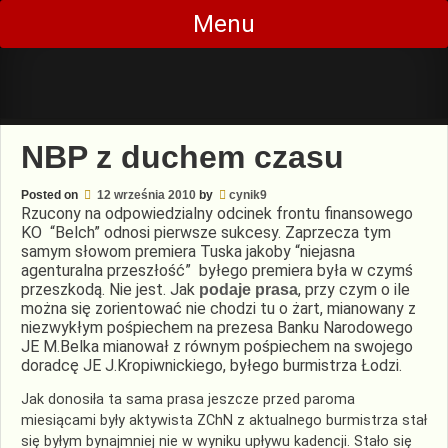
Skip
Menu
to
content
NBP z duchem czasu
Posted on
12 września 2010
by
cynik9
Rzucony na odpowiedzialny odcinek frontu finansowego
KO “Belch” odnosi pierwsze sukcesy. Zaprzecza tym
samym słowom premiera Tuska jakoby “niejasna
agenturalna przeszłość” byłego premiera była w czymś
przeszkodą. Nie jest. Jak
, przy czym o ile
podaje prasa
można się zorientować nie chodzi tu o żart, mianowany z
niezwykłym pośpiechem na prezesa Banku Narodowego
JE M.Belka mianował z równym pośpiechem na swojego
doradcę JE J.Kropiwnickiego, byłego burmistrza Łodzi.
Jak donosiła ta sama prasa jeszcze przed paroma
miesiącami były aktywista ZChN z aktualnego burmistrza stał
się byłym bynajmniej nie w wyniku upływu kadencji. Stało się