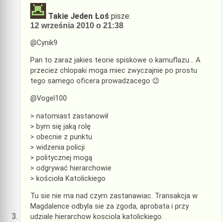
Takie Jeden Łoś
pisze:
12 września 2010 o 21:38
@Cynik9
Pan to zaraz jakies teorie spiskowe o kamuflazu… A
przeciez chlopaki moga miec zwyczajnie po prostu
tego samego oficera prowadzacego 😉
@Vogel100
> natomiast zastanowił
> bym się jaką rolę
> obecnie z punktu
> widzenia policji
> politycznej mogą
> odgrywać hierarchowie
> kościoła Katolickiego
Tu sie nie ma nad czym zastanawiac. Transakcja w
Magdalence odbyla sie za zgoda, aprobata i przy
udziale hierarchow kosciola katolickiego.