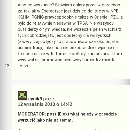
A po co wyrzucac? Stawiam dolary przeciw orzechom
ze tak jak w Energetyce jest dzis co do istoty w NPB,
KGHM, PGNiG prawdopodobnie takze w Orlenie i PZU, a
bylo do relatywnie niedawna w TPSA. Nie wszyscy
outsiderzy o tym wiedza, nie wszedzie pelen wachlarz
tych dobrodziejstw jest dostepny dla wszystkich
(zazwyczaj dotyczy to pracownikow szeroko pojetej
administracji), ale choc nie bezposrednio, wpisuje sie
to dosc celnie w te forme 'kooltury' zarzadzania ktora
wydawal sie promowac niedawny burmistrz miasta
Lodzi.
cynik9
pisze:
12 września 2010 o 14:42
MODERATOR: post {Elektryka} należy w zasadzie
wyrzucić jako nie na temat.